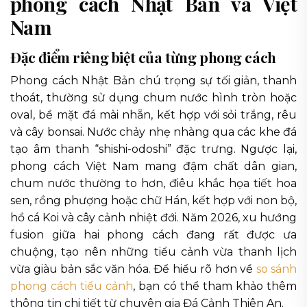
phong cách Nhật Bản và Việt
Nam
Đặc điểm riêng biệt của từng phong cách
Phong cách Nhật Bản chú trọng sự tối giản, thanh
thoát, thường sử dụng chum nước hình tròn hoặc
oval, bề mặt đá mài nhẵn, kết hợp với sỏi trắng, rêu
và cây bonsai. Nước chảy nhẹ nhàng qua các khe đá
tạo âm thanh “shishi-odoshi” đặc trưng. Ngược lại,
phong cách Việt Nam mang đậm chất dân gian,
chum nước thường to hơn, điêu khắc họa tiết hoa
sen, rồng phượng hoặc chữ Hán, kết hợp với non bộ,
hồ cá Koi và cây cảnh nhiệt đới. Năm 2026, xu hướng
fusion giữa hai phong cách đang rất được ưa
chuộng, tạo nên những tiểu cảnh vừa thanh lịch
vừa giàu bản sắc văn hóa. Để hiểu rõ hơn về
so sánh
phong cách tiểu cảnh
, bạn có thể tham khảo thêm
thông tin chi tiết từ chuyên gia Đá Cảnh Thiên An.