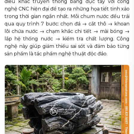
điêu khắc truyền thống bằng đục tay với công
nghệ CNC hiện đại để tạo ra những họa tiết tinh xảo
trong thời gian ngắn nhất. Mỗi chum nước đều trải
qua quy trình 7 bước: chọn đá → cắt thô → khoan
lõi chứa nước → chạm khắc chi tiết → mài bóng →
lắp hệ thống nước → kiểm tra chất lượng. Công
nghệ này giúp giảm thiểu sai sót và đảm bảo từng
sản phẩm là tác phẩm nghệ thuật độc đáo.