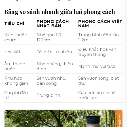
Bảng so sánh nhanh giữa hai phong cách
PHONG CÁCH
PHONG CÁCH VIỆT
TIÊU CHÍ
NHẬT BẢN
NAM
Kích thước
Nhỏ gọn 60-
Trung bình đến lớn
chum
120cm
1-2m
Điêu khắc hoa văn
Họa tiết
Tối giản, tự nhiên
truyền thống
Âm thanh
Nhẹ nhàng, thiền
Mạnh mẽ, vui tươi
nước
định
Phù hợp
Sân vườn nhỏ,
Sân vườn rộng, biệt
không gian
ban công
thự
Chi phí đầu
Cao hơn do chi tiết
Trung bình
tư
phức tạp