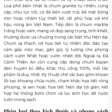
Loại phổ biến nhất là chum granite tự nhiên, cứng
cáp, chịu lực tốt, có độ bền vượt trội, bề mặt bóng
mịn hoặc nhám tùy thiết kế, rất phù hợp với khí
hậu nóng ẩm Việt Nam. Tiếp đến là chum marble
trắng hoặc xám, mang vẻ đẹp sang trọng, tinh khiết,
thường được ưa chuộng trong các biệt thự hiện đại.
Chum sa thạch với họa tiết tự nhiên độc đáo tạo
cảm giác mộc mạc, gần gũi, lý tưởng cho phong
cách vườn Nhật hoặc vườn nhiệt đới. Ngoài ra, Đá
Cảnh Thiên An còn cung cấp dòng chum bazan
đen huyền bí, điêu khắc thủ công 100%, mỗi tác
phẩm là duy nhất. Kỹ thuật chế tác bao gồm khoan
lõi tạo khoang chứa nước, chạm khắc họa tiết rồng
phượng, lá sen hoặc họa tiết hiện đại tối giản, kết
hợp hệ thống bơm chìm và lọc sinh học để nước
luôn trong sạch.
Phân loại theo kích thước và phong cách