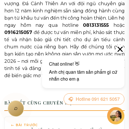
vượng. Đá Cảnh Thiên An với đội ngũ chuyên gia
hơn 12 năm kinh nghiệm sẵn sàng đồng hành cùng
bạn từ khâu tư vấn đến thi công hoàn thiện. Liên hệ
ngay hôm nay qua hotline
0813131555
hoặc
0916215057
để được tư vấn miễn phí, khảo sát thực
tế và nhận báo giá chi tiết cho dự án tiểu cảnh
chum nước của riêng bạn. Hãy để chúng tôi giúp
bạn kiến tạo nên không gian sân vườn mơ ước năm
2026 – nơi mỗi giọt nước đều kể câu chuyện về sự
tinh tế và đẳng cấp. Đừng chần chừ, hãy gọi ngay
để biến giấc mơ thành hiện thực!
BÀI VIẾT CÙNG CHUYÊN MỤC
← BÀI TRƯỚC