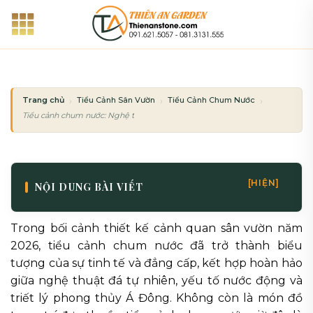
Bỏ
qua
nội
dung
Trang chủ
Tiểu Cảnh Sân Vườn
Tiểu Cảnh Chum Nước
Tiểu cảnh chum nước: Nghệ thuật trang trí sân vườn tinh tế và đẳng cấp 2026
[HIỆN]
NỘI DUNG BÀI VIẾT
Trong bối cảnh thiết kế cảnh quan sân vườn năm
2026, tiểu cảnh chum nước đã trở thành biểu
tượng của sự tinh tế và đẳng cấp, kết hợp hoàn hảo
giữa nghệ thuật đá tự nhiên, yếu tố nước động và
triết lý phong thủy Á Đông. Không còn là món đồ