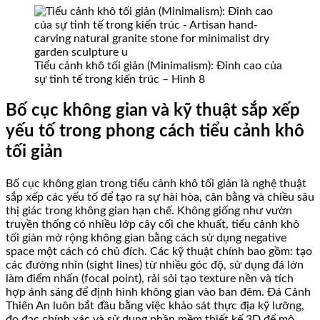
Tiểu cảnh khô tối giản (Minimalism): Đỉnh cao của
sự tinh tế trong kiến trúc – Hình 8
Bố cục không gian và kỹ thuật sắp xếp
yếu tố trong phong cách tiểu cảnh khô
tối giản
Bố cục không gian trong tiểu cảnh khô tối giản là nghệ thuật
sắp xếp các yếu tố để tạo ra sự hài hòa, cân bằng và chiều sâu
thị giác trong không gian hạn chế. Không giống như vườn
truyền thống có nhiều lớp cây cối che khuất, tiểu cảnh khô
tối giản mở rộng không gian bằng cách sử dụng negative
space một cách có chủ đích. Các kỹ thuật chính bao gồm: tạo
các đường nhìn (sight lines) từ nhiều góc độ, sử dụng đá lớn
làm điểm nhấn (focal point), rải sỏi tạo texture nền và tích
hợp ánh sáng để định hình không gian vào ban đêm. Đá Cảnh
Thiên An luôn bắt đầu bằng việc khảo sát thực địa kỹ lưỡng,
đo đạc chính xác và sử dụng phần mềm thiết kế 3D để mô