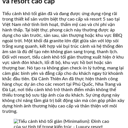
và resort cao cấp
Tiểu cảnh khô tối giản đã và đang được ứng dụng rộng rãi
trong thiết kế sân vườn biệt thự cao cấp và resort 5 sao tại
Việt Nam nhờ tính linh hoạt, thẩm mỹ cao và chi phí vận
hành thấp. Tại biệt thự, phong cách này thường được áp
dụng cho sân trước, sân sau, sân thượng hoặc khu vực BBQ
ngoài trời. Một khối đá granite lớn đặt giữa sân với lớp sỏi
trắng xung quanh, kết hợp vài bụi trúc cảnh và hệ thống đèn
âm sàn là đủ để tạo nên không gian sang trọng, thanh lịch.
Đối với resort, tiểu cảnh khô tối giản thường xuất hiện ở khu
vực sảnh đón khách, lối đi bộ, khu vực hồ bơi hoặc sân
thượng bar. Nó tạo ra không gian check-in lý tưởng, mang lại
cảm giác bình yên và đẳng cấp cho du khách ngay từ khoảnh
khắc đầu tiên. Đá Cảnh Thiên An đã thực hiện thành công
hàng chục dự án cho các resort tại Phú Quốc, Nha Trang và
Đà Lạt, nơi tiểu cảnh khô trở thành điểm nhấn không thể
thiếu trong bộ sưu tập ảnh của du khách. Sự ứng dụng này
không chỉ nâng tầm giá trị bất động sản mà còn góp phần xây
dựng hình ảnh thương hiệu cao cấp và thân thiện với môi
trường.