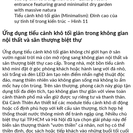
Tiểu cảnh khô tối giản (Minimalism): Đỉnh cao của
sự tinh tế trong kiến trúc – Hình 11
Ứng dụng tiểu cảnh khô tối giản trong không gian
nội thất và sân thượng biệt thự
Ứng dụng tiểu cảnh khô tối giản không chỉ giới hạn ở sân
vườn ngoài trời mà còn mở rộng sang không gian nội thất và
sân thượng biệt thự cao cấp. Trong nhà, một bồn tiểu cảnh
khô mini đặt ở góc phòng khách hoặc hành lang với đá nhỏ,
sỏi trắng và đèn LED âm tạo nên điểm nhấn nghệ thuật độc
đáo, mang thiên nhiên vào không gian sống mà không lo ẩm
mốc hay côn trùng. Trên sân thượng, phong cách này giúp tận
dụng tối đa diện tích, tạo không gian thư giãn với view toàn
cảnh thành phố mà vẫn giữ được sự riêng tư và thanh thản.
Đá Cảnh Thiên An thiết kế các module tiểu cảnh khô di động
hoặc cố định phù hợp với kết cấu sàn thượng, tích hợp hệ
thống thoát nước thông minh để tránh ngập úng. Nhiều chủ
biệt thự tại TP.HCM và Hà Nội đã lựa chọn giải pháp này để
biến sân thượng thành “vườn thiền” cá nhân, nơi họ có thể
thiền định, đọc sách hoặc tiếp khách vào những buổi tối cuối