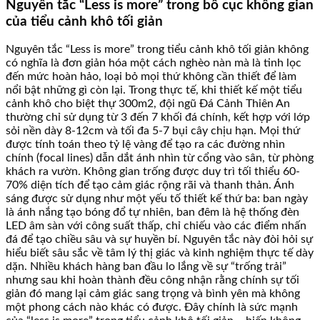
Nguyên tắc “Less is more” trong bố cục không gian
của tiểu cảnh khô tối giản
Nguyên tắc “Less is more” trong tiểu cảnh khô tối giản không
có nghĩa là đơn giản hóa một cách nghèo nàn mà là tinh lọc
đến mức hoàn hảo, loại bỏ mọi thứ không cần thiết để làm
nổi bật những gì còn lại. Trong thực tế, khi thiết kế một tiểu
cảnh khô cho biệt thự 300m2, đội ngũ Đá Cảnh Thiên An
thường chỉ sử dụng từ 3 đến 7 khối đá chính, kết hợp với lớp
sỏi nền dày 8-12cm và tối đa 5-7 bụi cây chịu hạn. Mọi thứ
được tính toán theo tỷ lệ vàng để tạo ra các đường nhìn
chính (focal lines) dẫn dắt ánh nhìn từ cổng vào sân, từ phòng
khách ra vườn. Không gian trống được duy trì tối thiểu 60-
70% diện tích để tạo cảm giác rộng rãi và thanh thản. Ánh
sáng được sử dụng như một yếu tố thiết kế thứ ba: ban ngày
là ánh nắng tạo bóng đổ tự nhiên, ban đêm là hệ thống đèn
LED âm sàn với công suất thấp, chỉ chiếu vào các điểm nhấn
đá để tạo chiều sâu và sự huyền bí. Nguyên tắc này đòi hỏi sự
hiểu biết sâu sắc về tâm lý thị giác và kinh nghiệm thực tế dày
dặn. Nhiều khách hàng ban đầu lo lắng về sự “trống trải”
nhưng sau khi hoàn thành đều công nhận rằng chính sự tối
giản đó mang lại cảm giác sang trọng và bình yên mà không
một phong cách nào khác có được. Đây chính là sức mạnh