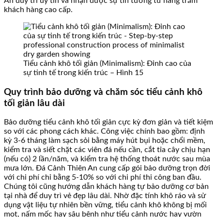
An duy trì uy tín và nhận được sự tin tưởng từ hàng trăm
khách hàng cao cấp.
Tiểu cảnh khô tối giản (Minimalism): Đỉnh cao của
sự tinh tế trong kiến trúc – Hình 15
Quy trình bảo dưỡng và chăm sóc tiểu cảnh khô
tối giản lâu dài
Bảo dưỡng tiểu cảnh khô tối giản cực kỳ đơn giản và tiết kiệm
so với các phong cách khác. Công việc chính bao gồm: định
kỳ 3-6 tháng làm sạch sỏi bằng máy hút bụi hoặc chổi mềm,
kiểm tra và siết chặt các viên đá nếu cần, cắt tỉa cây chịu hạn
(nếu có) 2 lần/năm, và kiểm tra hệ thống thoát nước sau mùa
mưa lớn. Đá Cảnh Thiên An cung cấp gói bảo dưỡng trọn đời
với chi phí chỉ bằng 5-10% so với chi phí thi công ban đầu.
Chúng tôi cũng hướng dẫn khách hàng tự bảo dưỡng cơ bản
tại nhà để duy trì vẻ đẹp lâu dài. Nhờ đặc tính khô ráo và sử
dụng vật liệu tự nhiên bền vững, tiểu cảnh khô không bị mối
mọt, nấm mốc hay sâu bệnh như tiểu cảnh nước hay vườn