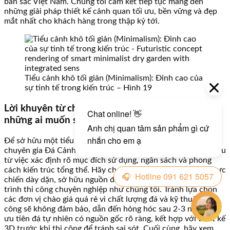
bản sắc Việt Nam. Chúng tôi cam kết tiếp tục mang đến
những giải pháp thiết kế cảnh quan tối ưu, bền vững và đẹp
mắt nhất cho khách hàng trong thập kỷ tới.
Tiểu cảnh khô tối giản (Minimalism): Đỉnh cao của
sự tinh tế trong kiến trúc – Hình 19
Lời khuyên từ chuyên gia Đá Cảnh Thiên An cho
những ai muốn sở hữu tiểu cảnh khô tối giản
Để sở hữu một tiểu cảnh khô tối giản đẹp và bền vững,
chuyên gia Đá Cảnh Thiên An khuyên khách hàng nên bắt đầu
từ việc xác định rõ mục đích sử dụng, ngân sách và phong
cách kiến trúc tổng thể. Hãy chọn đơn vị có kinh nghiệm thực
chiến dày dặn, sở hữu nguồn đá tự nhiên chất lượng và quy
trình thi công chuyên nghiệp như chúng tôi. Tránh lựa chọn
các đơn vị chào giá quá rẻ vì chất lượng đá và kỹ thuật thi
công sẽ không đảm bảo, dẫn đến hỏng hóc sau 2-3 năm. Nên
ưu tiên đá tự nhiên có nguồn gốc rõ ràng, kết hợp với thiết kế
3D trước khi thi công để tránh sai sót. Cuối cùng, hãy xem