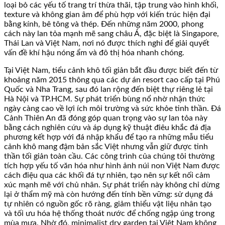
loại bỏ các yếu tố trang trí thừa thãi, tập trung vào hình khối,
texture và không gian âm để phù hợp với kiến trúc hiện đại
bằng kính, bê tông và thép. Đến những năm 2000, phong
cách này lan tỏa mạnh mẽ sang châu Á, đặc biệt là Singapore,
Thái Lan và Việt Nam, nơi nó được thích nghi để giải quyết
vấn đề khí hậu nóng ẩm và đô thị hóa nhanh chóng.
Tại Việt Nam, tiểu cảnh khô tối giản bắt đầu được biết đến từ
khoảng năm 2015 thông qua các dự án resort cao cấp tại Phú
Quốc và Nha Trang, sau đó lan rộng đến biệt thự riêng lẻ tại
Hà Nội và TP.HCM. Sự phát triển bùng nổ nhờ nhận thức
ngày càng cao về lợi ích môi trường và sức khỏe tinh thần. Đá
Cảnh Thiên An đã đóng góp quan trọng vào sự lan tỏa này
bằng cách nghiên cứu và áp dụng kỹ thuật điêu khắc đá địa
phương kết hợp với đá nhập khẩu để tạo ra những mẫu tiểu
cảnh khô mang đậm bản sắc Việt nhưng vẫn giữ được tinh
thần tối giản toàn cầu. Các công trình của chúng tôi thường
tích hợp yếu tố văn hóa như hình ảnh núi non Việt Nam được
cách điệu qua các khối đá tự nhiên, tạo nên sự kết nối cảm
xúc mạnh mẽ với chủ nhân. Sự phát triển này không chỉ dừng
lại ở thẩm mỹ mà còn hướng đến tính bền vững: sử dụng đá
tự nhiên có nguồn gốc rõ ràng, giảm thiểu vật liệu nhân tạo
và tối ưu hóa hệ thống thoát nước để chống ngập úng trong
mùa mưa. Nhờ đó, minimalist dry garden tại Việt Nam không