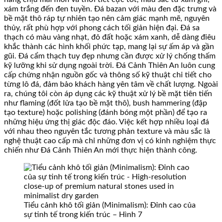
xám trắng đến đen tuyền. Đá bazan với màu đen đặc trưng và
bề mặt thô ráp tự nhiên tạo nên cảm giác mạnh mẽ, nguyên
thủy, rất phù hợp với phong cách tối giản hiện đại. Đá sa
thạch có màu vàng nhạt, đỏ đất hoặc xám xanh, dễ dàng điêu
khắc thành các hình khối phức tạp, mang lại sự ấm áp và gần
gũi. Đá cẩm thạch tuy đẹp nhưng cần được xử lý chống thấm
kỹ lưỡng khi sử dụng ngoài trời. Đá Cảnh Thiên An luôn cung
cấp chứng nhận nguồn gốc và thông số kỹ thuật chi tiết cho
từng lô đá, đảm bảo khách hàng yên tâm về chất lượng. Ngoài
ra, chúng tôi còn áp dụng các kỹ thuật xử lý bề mặt tiên tiến
như flaming (đốt lửa tạo bề mặt thô), bush hammering (đập
tạo texture) hoặc polishing (đánh bóng một phần) để tạo ra
những hiệu ứng thị giác độc đáo. Việc kết hợp nhiều loại đá
với nhau theo nguyên tắc tương phản texture và màu sắc là
nghệ thuật cao cấp mà chỉ những đơn vị có kinh nghiệm thực
chiến như Đá Cảnh Thiên An mới thực hiện thành công.
Tiểu cảnh khô tối giản (Minimalism): Đỉnh cao của
sự tinh tế trong kiến trúc – Hình 7