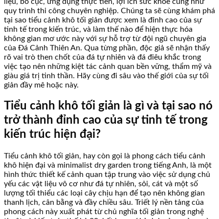
liệu, bố cục, ứng dụng thực tiễn, lợi ích sức khỏe cũng như
quy trình thi công chuyên nghiệp. Chúng ta sẽ cùng khám phá
tại sao tiểu cảnh khô tối giản được xem là đỉnh cao của sự
tinh tế trong kiến trúc, và làm thế nào để hiện thực hóa
không gian mơ ước này với sự hỗ trợ từ đội ngũ chuyên gia
của Đá Cảnh Thiên An. Qua từng phần, độc giả sẽ nhận thấy
rõ vai trò then chốt của đá tự nhiên và đá điêu khắc trong
việc tạo nên những kiệt tác cảnh quan bền vững, thẩm mỹ và
giàu giá trị tinh thần. Hãy cùng đi sâu vào thế giới của sự tối
giản đầy mê hoặc này.
Tiểu cảnh khô tối giản là gì và tại sao nó
trở thành đỉnh cao của sự tinh tế trong
kiến trúc hiện đại?
Tiểu cảnh khô tối giản, hay còn gọi là phong cách tiểu cảnh
khô hiện đại và minimalist dry garden trong tiếng Anh, là một
hình thức thiết kế cảnh quan tập trung vào việc sử dụng chủ
yếu các vật liệu vô cơ như đá tự nhiên, sỏi, cát và một số
lượng tối thiểu các loại cây chịu hạn để tạo nên không gian
thanh lịch, cân bằng và đầy chiều sâu. Triết lý nền tảng của
phong cách này xuất phát từ chủ nghĩa tối giản trong nghệ