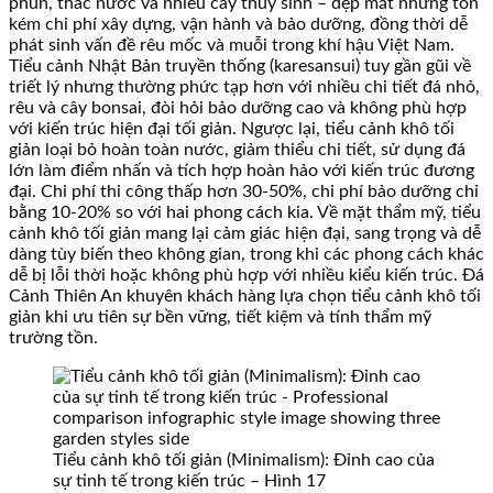
phun, thác nước và nhiều cây thủy sinh – đẹp mắt nhưng tốn
kém chi phí xây dựng, vận hành và bảo dưỡng, đồng thời dễ
phát sinh vấn đề rêu mốc và muỗi trong khí hậu Việt Nam.
Tiểu cảnh Nhật Bản truyền thống (karesansui) tuy gần gũi về
triết lý nhưng thường phức tạp hơn với nhiều chi tiết đá nhỏ,
rêu và cây bonsai, đòi hỏi bảo dưỡng cao và không phù hợp
với kiến trúc hiện đại tối giản. Ngược lại, tiểu cảnh khô tối
giản loại bỏ hoàn toàn nước, giảm thiểu chi tiết, sử dụng đá
lớn làm điểm nhấn và tích hợp hoàn hảo với kiến trúc đương
đại. Chi phí thi công thấp hơn 30-50%, chi phí bảo dưỡng chỉ
bằng 10-20% so với hai phong cách kia. Về mặt thẩm mỹ, tiểu
cảnh khô tối giản mang lại cảm giác hiện đại, sang trọng và dễ
dàng tùy biến theo không gian, trong khi các phong cách khác
dễ bị lỗi thời hoặc không phù hợp với nhiều kiểu kiến trúc. Đá
Cảnh Thiên An khuyên khách hàng lựa chọn tiểu cảnh khô tối
giản khi ưu tiên sự bền vững, tiết kiệm và tính thẩm mỹ
trường tồn.
Tiểu cảnh khô tối giản (Minimalism): Đỉnh cao của
sự tinh tế trong kiến trúc – Hình 17