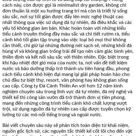
cách này, còn được gọi là minimalist dry garden, không chỉ
đơn thuần là một xu hướng trang trí mà còn là triết lý sống
sâu sắc, nơi sự tối giản được đẩy lên mức nghệ thuật cao
nhất thông qua việc sử dụng đá tự nhiên, đá điêu khắc và các
yếu tố không gian âm bản. Khác hoàn toàn với những kiểu
tiểu cảnh truyền thống đầy màu sắc và chi tiết rườm rà, tiểu
cảnh khô tối giản tập trung vào việc loại bỏ mọi thứ không
cần thiết, chỉ giữ lại những đường nét sạch sẽ, những khối đá
hùng vĩ và không gian trống trải để tạo nên cảm giác bình yên,
thiền định và kết nối sâu sắc với thiên nhiên. Đặc biệt trong
khí hậu nhiệt đới gió mùa của nước ta, nơi vấn đề tiết kiệm
nước và bảo dưỡng thấp trở thành ưu tiên hàng đầu, phong
cách tiểu cảnh khô hiện đại mang lại giải pháp hoàn hảo cho
chủ đầu tư biệt thự, resort, văn phòng hay không gian sống
cao cấp. Công ty Đá Cảnh Thiên An với hơn 12 năm kinh
nghiệm chuyên sâu trong lĩnh vực đá tự nhiên, đá mỹ nghệ và
thiết kế thi công sân vườn đã trở thành đơn vị tiên phong,
mang đến những công trình tiểu cảnh khô chất lượng vượt
trội, sử dụng nguồn đá tự nhiên cao cấp được tuyển chọn kỹ
lưỡng từ các mỏ nổi tiếng trong và ngoài nước.
Bài viết chuyên sâu này sẽ phân tích toàn diện từ khái niệm,
nguồn gốc lịch sử, các nguyên tắc thiết kế cốt lõi cho đến vật