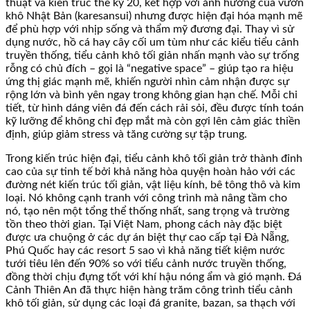
thuật và kiến trúc thế kỷ 20, kết hợp với ảnh hưởng của vườn
khô Nhật Bản (karesansui) nhưng được hiện đại hóa mạnh mẽ
để phù hợp với nhịp sống và thẩm mỹ đương đại. Thay vì sử
dụng nước, hồ cá hay cây cối um tùm như các kiểu tiểu cảnh
truyền thống, tiểu cảnh khô tối giản nhấn mạnh vào sự trống
rỗng có chủ đích – gọi là “negative space” – giúp tạo ra hiệu
ứng thị giác mạnh mẽ, khiến người nhìn cảm nhận được sự
rộng lớn và bình yên ngay trong không gian hạn chế. Mỗi chi
tiết, từ hình dáng viên đá đến cách rải sỏi, đều được tính toán
kỹ lưỡng để không chỉ đẹp mắt mà còn gợi lên cảm giác thiền
định, giúp giảm stress và tăng cường sự tập trung.
Trong kiến trúc hiện đại, tiểu cảnh khô tối giản trở thành đỉnh
cao của sự tinh tế bởi khả năng hòa quyện hoàn hảo với các
đường nét kiến trúc tối giản, vật liệu kính, bê tông thô và kim
loại. Nó không cạnh tranh với công trình mà nâng tầm cho
nó, tạo nên một tổng thể thống nhất, sang trọng và trường
tồn theo thời gian. Tại Việt Nam, phong cách này đặc biệt
được ưa chuộng ở các dự án biệt thự cao cấp tại Đà Nẵng,
Phú Quốc hay các resort 5 sao vì khả năng tiết kiệm nước
tưới tiêu lên đến 90% so với tiểu cảnh nước truyền thống,
đồng thời chịu đựng tốt với khí hậu nóng ẩm và gió mạnh. Đá
Cảnh Thiên An đã thực hiện hàng trăm công trình tiểu cảnh
khô tối giản, sử dụng các loại đá granite, bazan, sa thạch với