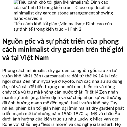
Tiểu cảnh khô tối giản (Minimalism): Đỉnh cao của
sự tinh tế trong kiến trúc – Hình 2
Nguồn gốc và sự phát triển của phong
cách minimalist dry garden trên thế giới
và tại Việt Nam
Phong cách minimalist dry garden có nguồn gốc sâu xa từ
vườn khô Nhật Bản (karesansui) ra đời từ thế kỷ 14 tại các
ngôi chùa Zen như Ryoan-ji ở Kyoto, nơi các nhà sư sử dụng
đá, sỏi và cát để biểu tượng cho núi non, biển cả và dòng
chảy của vũ trụ mà không cần nước thật. Triết lý Zen nhấn
mạnh sự tĩnh lặng, thiền định và sự chấp nhận sự vô thường
đã ảnh hưởng mạnh mẽ đến nghệ thuật vườn khô này. Tuy
nhiên, phiên bản tối giản hiện đại (minimalist dry garden) phát
triển mạnh mẽ từ những năm 1960-1970 tại Mỹ và châu Âu
dưới ảnh hưởng của kiến trúc sư như Ludwig Mies van der
Rohe với khẩu hiệu “less is more” và các nghệ sĩ land art. Họ