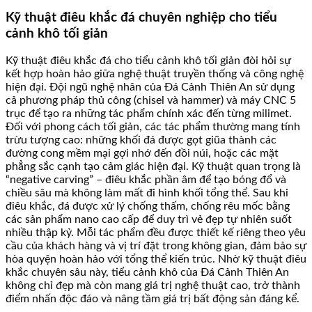
Kỹ thuật điêu khắc đá chuyên nghiệp cho tiểu
cảnh khô tối giản
Kỹ thuật điêu khắc đá cho tiểu cảnh khô tối giản đòi hỏi sự
kết hợp hoàn hảo giữa nghệ thuật truyền thống và công nghệ
hiện đại. Đội ngũ nghệ nhân của Đá Cảnh Thiên An sử dụng
cả phương pháp thủ công (chisel và hammer) và máy CNC 5
trục để tạo ra những tác phẩm chính xác đến từng milimet.
Đối với phong cách tối giản, các tác phẩm thường mang tính
trừu tượng cao: những khối đá được gọt giũa thành các
đường cong mềm mại gợi nhớ đến đồi núi, hoặc các mặt
phẳng sắc cạnh tạo cảm giác hiện đại. Kỹ thuật quan trọng là
“negative carving” – điêu khắc phần âm để tạo bóng đổ và
chiều sâu mà không làm mất đi hình khối tổng thể. Sau khi
điêu khắc, đá được xử lý chống thấm, chống rêu mốc bằng
các sản phẩm nano cao cấp để duy trì vẻ đẹp tự nhiên suốt
nhiều thập kỷ. Mỗi tác phẩm đều được thiết kế riêng theo yêu
cầu của khách hàng và vị trí đặt trong không gian, đảm bảo sự
hòa quyện hoàn hảo với tổng thể kiến trúc. Nhờ kỹ thuật điêu
khắc chuyên sâu này, tiểu cảnh khô của Đá Cảnh Thiên An
không chỉ đẹp mà còn mang giá trị nghệ thuật cao, trở thành
điểm nhấn độc đáo và nâng tầm giá trị bất động sản đáng kể.