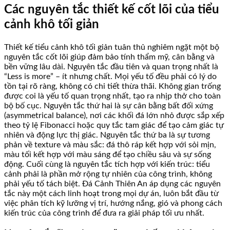
Các nguyên tắc thiết kế cốt lõi của tiểu
cảnh khô tối giản
Thiết kế tiểu cảnh khô tối giản tuân thủ nghiêm ngặt một bộ
nguyên tắc cốt lõi giúp đảm bảo tính thẩm mỹ, cân bằng và
bền vững lâu dài. Nguyên tắc đầu tiên và quan trọng nhất là
“Less is more” – ít nhưng chất. Mọi yếu tố đều phải có lý do
tồn tại rõ ràng, không có chi tiết thừa thãi. Không gian trống
được coi là yếu tố quan trọng nhất, tạo ra nhịp thở cho toàn
bộ bố cục. Nguyên tắc thứ hai là sự cân bằng bất đối xứng
(asymmetrical balance), nơi các khối đá lớn nhỏ được sắp xếp
theo tỷ lệ Fibonacci hoặc quy tắc tam giác để tạo cảm giác tự
nhiên và động lực thị giác. Nguyên tắc thứ ba là sự tương
phản về texture và màu sắc: đá thô ráp kết hợp với sỏi mịn,
màu tối kết hợp với màu sáng để tạo chiều sâu và sự sống
động. Cuối cùng là nguyên tắc tích hợp với kiến trúc: tiểu
cảnh phải là phần mở rộng tự nhiên của công trình, không
phải yếu tố tách biệt. Đá Cảnh Thiên An áp dụng các nguyên
tắc này một cách linh hoạt trong mọi dự án, luôn bắt đầu từ
việc phân tích kỹ lưỡng vị trí, hướng nắng, gió và phong cách
kiến trúc của công trình để đưa ra giải pháp tối ưu nhất.