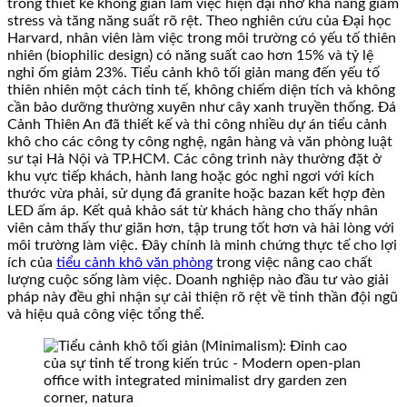
trong thiết kế không gian làm việc hiện đại nhờ khả năng giảm
stress và tăng năng suất rõ rệt. Theo nghiên cứu của Đại học
Harvard, nhân viên làm việc trong môi trường có yếu tố thiên
nhiên (biophilic design) có năng suất cao hơn 15% và tỷ lệ
nghỉ ốm giảm 23%. Tiểu cảnh khô tối giản mang đến yếu tố
thiên nhiên một cách tinh tế, không chiếm diện tích và không
cần bảo dưỡng thường xuyên như cây xanh truyền thống. Đá
Cảnh Thiên An đã thiết kế và thi công nhiều dự án tiểu cảnh
khô cho các công ty công nghệ, ngân hàng và văn phòng luật
sư tại Hà Nội và TP.HCM. Các công trình này thường đặt ở
khu vực tiếp khách, hành lang hoặc góc nghỉ ngơi với kích
thước vừa phải, sử dụng đá granite hoặc bazan kết hợp đèn
LED ấm áp. Kết quả khảo sát từ khách hàng cho thấy nhân
viên cảm thấy thư giãn hơn, tập trung tốt hơn và hài lòng với
môi trường làm việc. Đây chính là minh chứng thực tế cho lợi
ích của
tiểu cảnh khô văn phòng
trong việc nâng cao chất
lượng cuộc sống làm việc. Doanh nghiệp nào đầu tư vào giải
pháp này đều ghi nhận sự cải thiện rõ rệt về tinh thần đội ngũ
và hiệu quả công việc tổng thể.