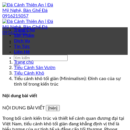
Bỏ
qua
nội
dung
Trang Chủ
Sản Phẩm
Dịch Vụ
Tin Tức
Liên Hệ
Trang chủ
Tiểu Cảnh Sân Vườn
Tiểu Cảnh Khô
Tiểu cảnh khô tối giản (Minimalism): Đỉnh cao của sự
tinh tế trong kiến trúc
Nội dung bài viết
NỘI DUNG BÀI VIẾT
[hiện]
Trong bối cảnh kiến trúc và thiết kế cảnh quan đương đại tại
Việt Nam, tiểu cảnh khô tối giản đang khẳng định vị thế là
biểu tượng của sự tinh tế và đẳng cấp tối thượng. Phong