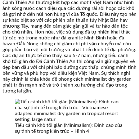
Cảnh Thiên An thường kết hợp các motif Việt Nam như hình
ảnh sóng nước cách điệu qua các đường rải sỏi hoặc các khối
đá gợi nhớ đến núi non hùng vĩ của Tổ quốc. Điều này tạo nên
sự khác biệt so với các phiên bản thuần túy Nhật Bản hay
phương Tây, mang đến cảm giác gần gũi và tự hào dân tộc
cho chủ nhân. Hơn nữa, việc sử dụng đá tự nhiên khai thác
từ các mỏ trong nước như đá granite Ninh Bình hoặc đá
bazan Đắk Nông không chỉ giảm chi phí vận chuyển mà còn
góp phần bảo vệ môi trường và phát triển kinh tế địa phương.
Các dự án thực tế cho thấy, sau 5-7 năm, những tiểu cảnh
khô tối giản do Đá Cảnh Thiên An thi công vẫn giữ nguyên vẻ
đẹp ban đầu với chi phí bảo dưỡng cực thấp, chứng minh tính
bền vững và phù hợp với điều kiện Việt Nam. Sự thích nghi
này chính là chìa khóa để phong cách minimalist dry garden
phát triển mạnh mẽ và trở thành xu hướng chủ đạo trong
tương lai gần.
Tiểu cảnh khô tối giản (Minimalism): Đỉnh cao của
sự tinh tế trong kiến trúc – Hình 4