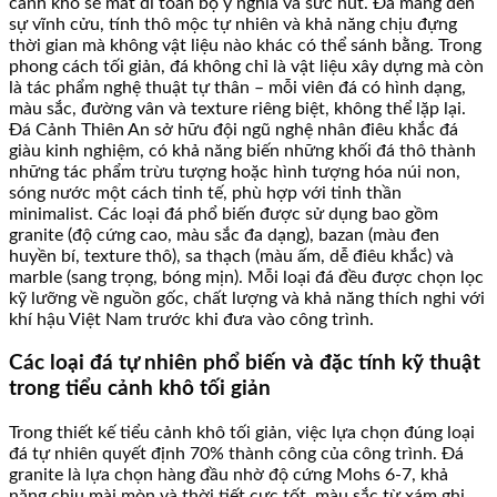
cảnh khô sẽ mất đi toàn bộ ý nghĩa và sức hút. Đá mang đến
sự vĩnh cửu, tính thô mộc tự nhiên và khả năng chịu đựng
thời gian mà không vật liệu nào khác có thể sánh bằng. Trong
phong cách tối giản, đá không chỉ là vật liệu xây dựng mà còn
là tác phẩm nghệ thuật tự thân – mỗi viên đá có hình dạng,
màu sắc, đường vân và texture riêng biệt, không thể lặp lại.
Đá Cảnh Thiên An sở hữu đội ngũ nghệ nhân điêu khắc đá
giàu kinh nghiệm, có khả năng biến những khối đá thô thành
những tác phẩm trừu tượng hoặc hình tượng hóa núi non,
sóng nước một cách tinh tế, phù hợp với tinh thần
minimalist. Các loại đá phổ biến được sử dụng bao gồm
granite (độ cứng cao, màu sắc đa dạng), bazan (màu đen
huyền bí, texture thô), sa thạch (màu ấm, dễ điêu khắc) và
marble (sang trọng, bóng mịn). Mỗi loại đá đều được chọn lọc
kỹ lưỡng về nguồn gốc, chất lượng và khả năng thích nghi với
khí hậu Việt Nam trước khi đưa vào công trình.
Các loại đá tự nhiên phổ biến và đặc tính kỹ thuật
trong tiểu cảnh khô tối giản
Trong thiết kế tiểu cảnh khô tối giản, việc lựa chọn đúng loại
đá tự nhiên quyết định 70% thành công của công trình. Đá
granite là lựa chọn hàng đầu nhờ độ cứng Mohs 6-7, khả
năng chịu mài mòn và thời tiết cực tốt, màu sắc từ xám ghi,