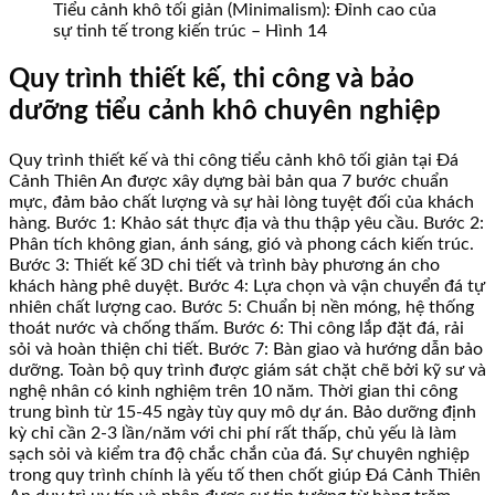
Tiểu cảnh khô tối giản (Minimalism): Đỉnh cao của
sự tinh tế trong kiến trúc – Hình 14
Quy trình thiết kế, thi công và bảo
dưỡng tiểu cảnh khô chuyên nghiệp
Quy trình thiết kế và thi công tiểu cảnh khô tối giản tại Đá
Cảnh Thiên An được xây dựng bài bản qua 7 bước chuẩn
mực, đảm bảo chất lượng và sự hài lòng tuyệt đối của khách
hàng. Bước 1: Khảo sát thực địa và thu thập yêu cầu. Bước 2:
Phân tích không gian, ánh sáng, gió và phong cách kiến trúc.
Bước 3: Thiết kế 3D chi tiết và trình bày phương án cho
khách hàng phê duyệt. Bước 4: Lựa chọn và vận chuyển đá tự
nhiên chất lượng cao. Bước 5: Chuẩn bị nền móng, hệ thống
thoát nước và chống thấm. Bước 6: Thi công lắp đặt đá, rải
sỏi và hoàn thiện chi tiết. Bước 7: Bàn giao và hướng dẫn bảo
dưỡng. Toàn bộ quy trình được giám sát chặt chẽ bởi kỹ sư và
nghệ nhân có kinh nghiệm trên 10 năm. Thời gian thi công
trung bình từ 15-45 ngày tùy quy mô dự án. Bảo dưỡng định
kỳ chỉ cần 2-3 lần/năm với chi phí rất thấp, chủ yếu là làm
sạch sỏi và kiểm tra độ chắc chắn của đá. Sự chuyên nghiệp
trong quy trình chính là yếu tố then chốt giúp Đá Cảnh Thiên