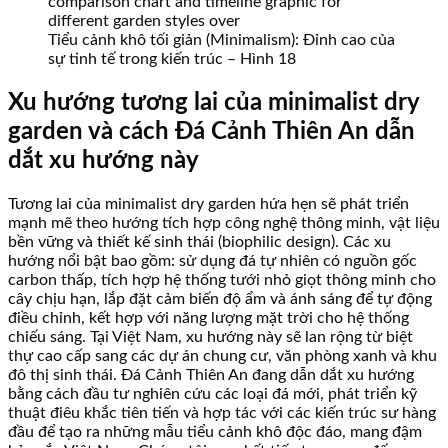
Tiểu cảnh khô tối giản (Minimalism): Đỉnh cao của
sự tinh tế trong kiến trúc – Hình 18
Xu hướng tương lai của minimalist dry
garden và cách Đá Cảnh Thiên An dẫn
dắt xu hướng này
Tương lai của minimalist dry garden hứa hẹn sẽ phát triển
mạnh mẽ theo hướng tích hợp công nghệ thông minh, vật liệu
bền vững và thiết kế sinh thái (biophilic design). Các xu
hướng nổi bật bao gồm: sử dụng đá tự nhiên có nguồn gốc
carbon thấp, tích hợp hệ thống tưới nhỏ giọt thông minh cho
cây chịu hạn, lắp đặt cảm biến độ ẩm và ánh sáng để tự động
điều chỉnh, kết hợp với năng lượng mặt trời cho hệ thống
chiếu sáng. Tại Việt Nam, xu hướng này sẽ lan rộng từ biệt
thự cao cấp sang các dự án chung cư, văn phòng xanh và khu
đô thị sinh thái. Đá Cảnh Thiên An đang dẫn dắt xu hướng
bằng cách đầu tư nghiên cứu các loại đá mới, phát triển kỹ
thuật điêu khắc tiên tiến và hợp tác với các kiến trúc sư hàng
đầu để tạo ra những mẫu tiểu cảnh khô độc đáo, mang đậm