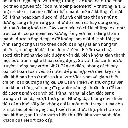
để tâm trí nghỉ ngơi và tưởng tượng. Các khối đá được chọn
lọc theo nguyên tắc “odd number placement” – thường là 1, 3
hoặc 5 viên – tạo nên điểm nhấn mạnh mẽ mà không rối mắt.
Sỏi trắng hoặc xám được rải đều và chải tạo thành những
đường sóng nhẹ nhàng gợi nhớ đến biển cả hay dòng sông,
nhưng ở dạng khô ráo. Cây xanh nếu có chỉ là những loại như
trúc cảnh, cỏ pampas hay xương rồng với hình dáng thanh
mảnh, được trồng riêng lẻ để không làm mất đi tính tối giản.
Ánh sáng đóng vai trò then chốt: ban ngày là ánh nắng tự
nhiên tạo bóng đổ dài, ban đêm là đèn LED âm sàn hoặc
spotlight hướng vào các đường vân đá, biến không gian thành
một bức tranh nghệ thuật sống động. So với tiểu cảnh nước
truyền thống hay vườn Nhật Bản cổ điển, phong cách này
loại bỏ hoàn toàn yếu tố nước để phù hợp với điều kiện khí
hậu khô hạn hơn ở một số khu vực Việt Nam và giảm thiểu
chi phí bảo dưỡng đáng kể. Đá Cảnh Thiên An thường tư vấn
cho khách hàng sử dụng đá granite xám ghi hoặc đen để tạo
độ tương phản cao với sỏi trắng, mang lại cảm giác sang
trọng và hiện đại vượt thời gian. Những đặc trưng này khiến
tiểu cảnh khô tối giản không chỉ là một món trang trí mà còn
là một tác phẩm nghệ thuật kiến trúc thực thụ, phù hợp với
mọi không gian từ sân vườn biệt thự đến khu vực sảnh đón
khách của resort cao cấp.