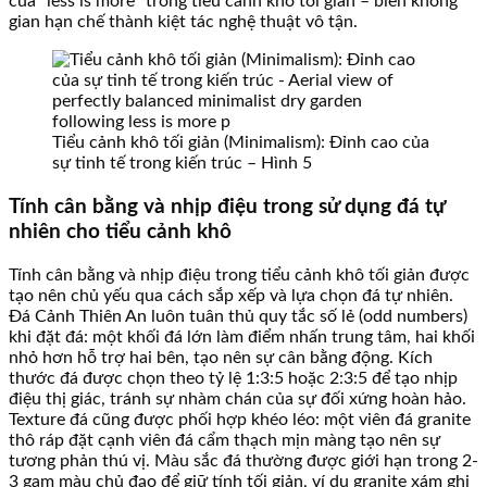
của “less is more” trong tiểu cảnh khô tối giản – biến không
gian hạn chế thành kiệt tác nghệ thuật vô tận.
Tiểu cảnh khô tối giản (Minimalism): Đỉnh cao của
sự tinh tế trong kiến trúc – Hình 5
Tính cân bằng và nhịp điệu trong sử dụng đá tự
nhiên cho tiểu cảnh khô
Tính cân bằng và nhịp điệu trong tiểu cảnh khô tối giản được
tạo nên chủ yếu qua cách sắp xếp và lựa chọn đá tự nhiên.
Đá Cảnh Thiên An luôn tuân thủ quy tắc số lẻ (odd numbers)
khi đặt đá: một khối đá lớn làm điểm nhấn trung tâm, hai khối
nhỏ hơn hỗ trợ hai bên, tạo nên sự cân bằng động. Kích
thước đá được chọn theo tỷ lệ 1:3:5 hoặc 2:3:5 để tạo nhịp
điệu thị giác, tránh sự nhàm chán của sự đối xứng hoàn hảo.
Texture đá cũng được phối hợp khéo léo: một viên đá granite
thô ráp đặt cạnh viên đá cẩm thạch mịn màng tạo nên sự
tương phản thú vị. Màu sắc đá thường được giới hạn trong 2-
3 gam màu chủ đạo để giữ tính tối giản, ví dụ granite xám ghi