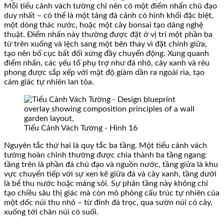
Mỗi tiểu cảnh vách tường chỉ nên có một điểm nhấn chủ đạo
duy nhất – có thể là một tảng đá cảnh có hình khối đặc biệt,
một dòng thác nước, hoặc một cây bonsai tạo dáng nghệ
thuật. Điểm nhấn này thường được đặt ở vị trí một phần ba
từ trên xuống và lệch sang một bên thay vì đặt chính giữa,
tạo nên bố cục bất đối xứng đầy chuyển động. Xung quanh
điểm nhấn, các yếu tố phụ trợ như đá nhỏ, cây xanh và rêu
phong được sắp xếp với mật độ giảm dần ra ngoài rìa, tạo
cảm giác tự nhiên lan tỏa.
Tiểu Cảnh Vách Tường - Hình 16
Nguyên tắc thứ hai là quy tắc ba tầng. Một tiểu cảnh vách
tường hoàn chỉnh thường được chia thành ba tầng ngang:
tầng trên là phần đá chủ đạo và nguồn nước, tầng giữa là khu
vực chuyển tiếp với sự xen kẽ giữa đá và cây xanh, tầng dưới
là bể thu nước hoặc máng sỏi. Sự phân tầng này không chỉ
tạo chiều sâu thị giác mà còn mô phỏng cấu trúc tự nhiên của
một dốc núi thu nhỏ – từ đỉnh đá trọc, qua sườn núi có cây,
xuống tới chân núi có suối.