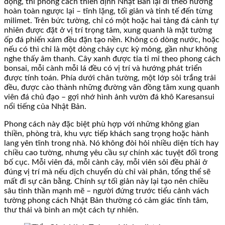
động, thì phong cách thiền định Nhật Bản lại đi theo hướng
hoàn toàn ngược lại – tĩnh lặng, tối giản và tinh tế đến từng
milimet. Trên bức tường, chỉ có một hoặc hai tảng đá cảnh tự
nhiên được đặt ở vị trí trọng tâm, xung quanh là mặt tường
ốp đá phiến xám đều đặn tạo nền. Không có dòng nước, hoặc
nếu có thì chỉ là một dòng chảy cực kỳ mỏng, gần như không
nghe thấy âm thanh. Cây xanh được tỉa tỉ mỉ theo phong cách
bonsai, mỗi cành mỗi lá đều có vị trí và hướng phát triển
được tính toán. Phía dưới chân tường, một lớp sỏi trắng trải
đều, được cào thành những đường vân đồng tâm xung quanh
viên đá chủ đạo – gợi nhớ hình ảnh vườn đá khô Karesansui
nổi tiếng của Nhật Bản.
Phong cách này đặc biệt phù hợp với những không gian
thiền, phòng trà, khu vực tiếp khách sang trọng hoặc hành
lang yên tĩnh trong nhà. Nó không đòi hỏi nhiều diện tích hay
chiều cao tường, nhưng yêu cầu sự chính xác tuyệt đối trong
bố cục. Mỗi viên đá, mỗi cành cây, mỗi viên sỏi đều phải ở
đúng vị trí mà nếu dịch chuyển dù chỉ vài phân, tổng thể sẽ
mất đi sự cân bằng. Chính sự tối giản này lại tạo nên chiều
sâu tinh thần mạnh mẽ – người đứng trước tiểu cảnh vách
tường phong cách Nhật Bản thường có cảm giác tĩnh tâm,
thư thái và bình an một cách tự nhiên.