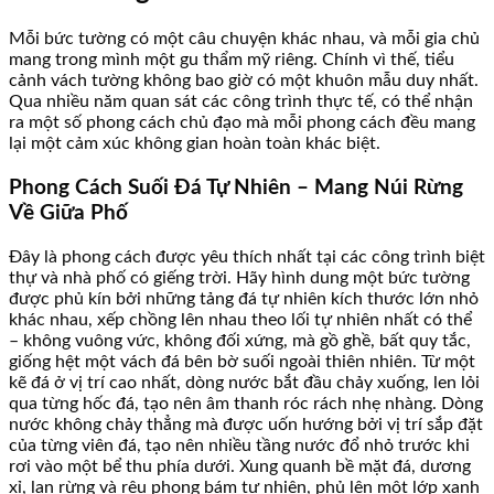
Mỗi bức tường có một câu chuyện khác nhau, và mỗi gia chủ
mang trong mình một gu thẩm mỹ riêng. Chính vì thế, tiểu
cảnh vách tường không bao giờ có một khuôn mẫu duy nhất.
Qua nhiều năm quan sát các công trình thực tế, có thể nhận
ra một số phong cách chủ đạo mà mỗi phong cách đều mang
lại một cảm xúc không gian hoàn toàn khác biệt.
Phong Cách Suối Đá Tự Nhiên – Mang Núi Rừng
Về Giữa Phố
Đây là phong cách được yêu thích nhất tại các công trình biệt
thự và nhà phố có giếng trời. Hãy hình dung một bức tường
được phủ kín bởi những tảng đá tự nhiên kích thước lớn nhỏ
khác nhau, xếp chồng lên nhau theo lối tự nhiên nhất có thể
– không vuông vức, không đối xứng, mà gồ ghề, bất quy tắc,
giống hệt một vách đá bên bờ suối ngoài thiên nhiên. Từ một
kẽ đá ở vị trí cao nhất, dòng nước bắt đầu chảy xuống, len lỏi
qua từng hốc đá, tạo nên âm thanh róc rách nhẹ nhàng. Dòng
nước không chảy thẳng mà được uốn hướng bởi vị trí sắp đặt
của từng viên đá, tạo nên nhiều tầng nước đổ nhỏ trước khi
rơi vào một bể thu phía dưới. Xung quanh bề mặt đá, dương
xỉ, lan rừng và rêu phong bám tự nhiên, phủ lên một lớp xanh