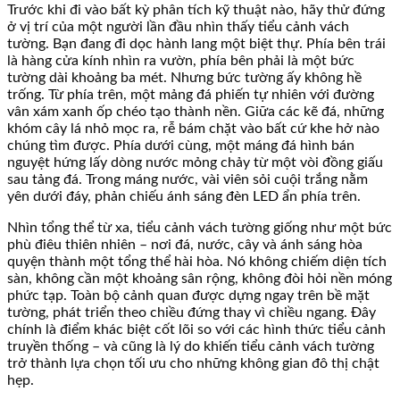
Trước khi đi vào bất kỳ phân tích kỹ thuật nào, hãy thử đứng
ở vị trí của một người lần đầu nhìn thấy tiểu cảnh vách
tường. Bạn đang đi dọc hành lang một biệt thự. Phía bên trái
là hàng cửa kính nhìn ra vườn, phía bên phải là một bức
tường dài khoảng ba mét. Nhưng bức tường ấy không hề
trống. Từ phía trên, một mảng đá phiến tự nhiên với đường
vân xám xanh ốp chéo tạo thành nền. Giữa các kẽ đá, những
khóm cây lá nhỏ mọc ra, rễ bám chặt vào bất cứ khe hở nào
chúng tìm được. Phía dưới cùng, một máng đá hình bán
nguyệt hứng lấy dòng nước mỏng chảy từ một vòi đồng giấu
sau tảng đá. Trong máng nước, vài viên sỏi cuội trắng nằm
yên dưới đáy, phản chiếu ánh sáng đèn LED ẩn phía trên.
Nhìn tổng thể từ xa, tiểu cảnh vách tường giống như một bức
phù điêu thiên nhiên – nơi đá, nước, cây và ánh sáng hòa
quyện thành một tổng thể hài hòa. Nó không chiếm diện tích
sàn, không cần một khoảng sân rộng, không đòi hỏi nền móng
phức tạp. Toàn bộ cảnh quan được dựng ngay trên bề mặt
tường, phát triển theo chiều đứng thay vì chiều ngang. Đây
chính là điểm khác biệt cốt lõi so với các hình thức tiểu cảnh
truyền thống – và cũng là lý do khiến tiểu cảnh vách tường
trở thành lựa chọn tối ưu cho những không gian đô thị chật
hẹp.