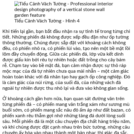
Tiểu Cảnh Vách Tường - Hình 4
Khi tiến lại gần, bạn bắt đầu nhận ra sự tinh tế trong từng chi
tiết. Những phiến đá không được xếp đều đặn như ốp tường
thông thường. Chúng được sắp đặt với khoảng cách không
đều, có phiến nhô ra, có phiến lùi vào, tạo nên một bề mặt lồi
lõm đầy chuyển động. Giữa các phiến đá, lớp vữa kết dính
được giấu kín bởi rêu tự nhiên hoặc đất trồng cho cây bám
rễ. Chạm tay vào bề mặt đá, bạn cảm nhận được sự thô ráp
mộc mạc của đá tự nhiên chưa qua mài nhẵn – một cảm giác
hoàn toàn khác với đá nhân tạo hay gạch ốp công nghiệp. Đó
là cảm giác của núi rừng, của suối đá, của những vách đá
ngoài tự nhiên được thu nhỏ lại và đưa vào không gian sống.
Ở khoảng cách gần hơn nữa, bạn quan sát đường vân trên
từng phiến đá – có phiến mang vân trắng xám như sương mù
buổi sớm, có phiến mang sắc nâu đỏ ấm áp như đất bazan, có
phiến xanh rêu thẫm gợi nhớ những tảng đá dưới lòng suối
sâu. Mỗi phiến đá là một câu chuyện địa chất hàng triệu năm,
và khi chúng được đặt cạnh nhau trên bức tường, những câu
chuyện ấy hòa vào nhau thành một bản nhạc thị giác đa sắc.