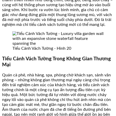
thanh thiên nhiên như tiếng chim, tiếng gió, tiếng suối chảy –
cùng với hệ thống phun sương tạo hiệu ứng mờ ảo vào buổi
sáng sớm. Khi bước ra vườn lúc bình minh, gia chủ có cảm
giác như đang đứng giữa một thung lũng sương mù, với vách
đá mờ mịt phía trước và tiếng suối chảy phía dưới. Đó là trải
nghiệm mà chỉ tiểu cảnh vách tường mới có thể mang lại.
Tiểu Cảnh Vách Tường - Hình 20
Tiểu Cảnh Vách Tường Trong Không Gian Thương
Mại
Quán cà phê, nhà hàng, spa, phòng chờ khách sạn, sảnh văn
phòng – những không gian thương mại ngày càng chú trọng
đến trải nghiệm cảm xúc của khách hàng, và tiểu cảnh vách
tường chính là một công cụ tạo ấn tượng đầu tiên cực kỳ
hiệu quả. Một bức tường đá tự nhiên với dòng nước chảy
ngay lối vào quán cà phê không chỉ thu hút ánh nhìn mà còn
tạo cảm giác mát mẻ, thư giãn ngay từ bước chân đầu tiên.
Âm thanh của nước chạm đá che đi tiếng ồn đường phố bên
ngoài, tạo nên một ranh giới vô hình giữa thế giới ồn ào bên