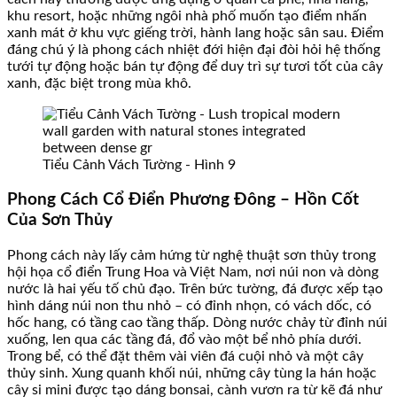
khu resort, hoặc những ngôi nhà phố muốn tạo điểm nhấn
xanh mát ở khu vực giếng trời, hành lang hoặc sân sau. Điểm
đáng chú ý là phong cách nhiệt đới hiện đại đòi hỏi hệ thống
tưới tự động hoặc bán tự động để duy trì sự tươi tốt của cây
xanh, đặc biệt trong mùa khô.
Tiểu Cảnh Vách Tường - Hình 9
Phong Cách Cổ Điển Phương Đông – Hồn Cốt
Của Sơn Thủy
Phong cách này lấy cảm hứng từ nghệ thuật sơn thủy trong
hội họa cổ điển Trung Hoa và Việt Nam, nơi núi non và dòng
nước là hai yếu tố chủ đạo. Trên bức tường, đá được xếp tạo
hình dáng núi non thu nhỏ – có đỉnh nhọn, có vách dốc, có
hốc hang, có tầng cao tầng thấp. Dòng nước chảy từ đỉnh núi
xuống, len qua các tầng đá, đổ vào một bể nhỏ phía dưới.
Trong bể, có thể đặt thêm vài viên đá cuội nhỏ và một cây
thủy sinh. Xung quanh khối núi, những cây tùng la hán hoặc
cây si mini được tạo dáng bonsai, cành vươn ra từ kẽ đá như