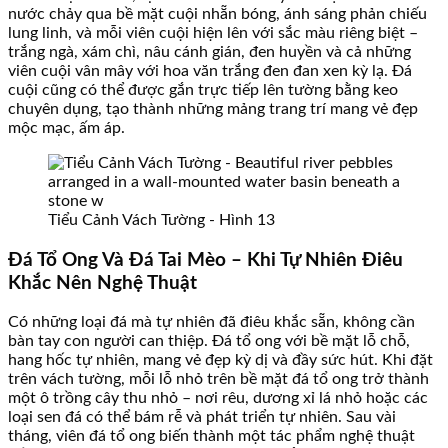
nước chảy qua bề mặt cuội nhẵn bóng, ánh sáng phản chiếu
lung linh, và mỗi viên cuội hiện lên với sắc màu riêng biệt –
trắng ngà, xám chì, nâu cánh gián, đen huyền và cả những
viên cuội vân mây với hoa văn trắng đen đan xen kỳ lạ. Đá
cuội cũng có thể được gắn trực tiếp lên tường bằng keo
chuyên dụng, tạo thành những mảng trang trí mang vẻ đẹp
mộc mạc, ấm áp.
Tiểu Cảnh Vách Tường - Hình 13
Đá Tổ Ong Và Đá Tai Mèo – Khi Tự Nhiên Điêu
Khắc Nên Nghệ Thuật
Có những loại đá mà tự nhiên đã điêu khắc sẵn, không cần
bàn tay con người can thiệp. Đá tổ ong với bề mặt lỗ chỗ,
hang hốc tự nhiên, mang vẻ đẹp kỳ dị và đầy sức hút. Khi đặt
trên vách tường, mỗi lỗ nhỏ trên bề mặt đá tổ ong trở thành
một ô trồng cây thu nhỏ – nơi rêu, dương xỉ lá nhỏ hoặc các
loại sen đá có thể bám rễ và phát triển tự nhiên. Sau vài
tháng, viên đá tổ ong biến thành một tác phẩm nghệ thuật