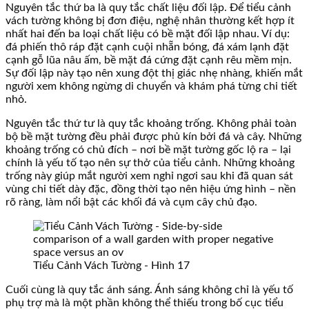
Nguyên tắc thứ ba là quy tắc chất liệu đối lập. Để tiểu cảnh
vách tường không bị đơn điệu, nghệ nhân thường kết hợp ít
nhất hai đến ba loại chất liệu có bề mặt đối lập nhau. Ví dụ:
đá phiến thô ráp đặt cạnh cuội nhẵn bóng, đá xám lạnh đặt
cạnh gỗ lũa nâu ấm, bề mặt đá cứng đặt cạnh rêu mềm mịn.
Sự đối lập này tạo nên xung đột thị giác nhẹ nhàng, khiến mắt
người xem không ngừng di chuyển và khám phá từng chi tiết
nhỏ.
Nguyên tắc thứ tư là quy tắc khoảng trống. Không phải toàn
bộ bề mặt tường đều phải được phủ kín bởi đá và cây. Những
khoảng trống có chủ đích – nơi bề mặt tường gốc lộ ra – lại
chính là yếu tố tạo nên sự thở của tiểu cảnh. Những khoảng
trống này giúp mắt người xem nghỉ ngơi sau khi đã quan sát
vùng chi tiết dày đặc, đồng thời tạo nên hiệu ứng hình – nền
rõ ràng, làm nổi bật các khối đá và cụm cây chủ đạo.
Tiểu Cảnh Vách Tường - Hình 17
Cuối cùng là quy tắc ánh sáng. Ánh sáng không chỉ là yếu tố
phụ trợ mà là một phần không thể thiếu trong bố cục tiểu