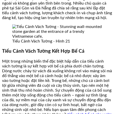
ngoài và không gian yên tĩnh bên trong. Nhiều chủ quán cà
phê tại Sài Gòn và Đà Nẵng đã chia sẻ rằng sau khi lắp đặt
tiểu cảnh vách tường, lượng khách check-in và chụp ảnh tăng
đáng kể, tạo hiệu ứng lan truyền tự nhiên trên mạng xã hội.
Tiểu Cảnh Vách Tường - Hình 21
Tiểu Cảnh Vách Tường Kết Hợp Bể Cá
Một trong những biến thể đặc biệt hấp dẫn của tiểu cảnh
vách tường là sự kết hợp với bể cá phía dưới chân tường.
Dòng nước chảy từ vách đá xuống không rơi vào máng sỏi mà
đổ thẳng vào một bể cá cảnh hoặc bể cá nhỏ được xây âm
vào tường hoặc đặt liền kề. Trong bể, những chú cá cảnh bơi
lội giữa những viên đá cuội và cây thủy sinh, tạo nên một hệ
sinh thái thu nhỏ hoàn chỉnh. Sự chuyển động của cá bổ sung
thêm một lớp sống động cho tiểu cảnh – ngoài sự tĩnh lặng
của đá, sự mềm mại của cây xanh và sự chuyển động đều đặn
của dòng nước, giờ đây còn có sự linh hoạt, bất ngờ của
những sinh vật nhỏ bé. Nếu bạn quan tâm đến phong cách