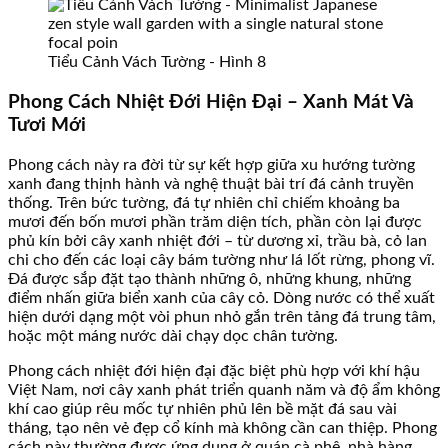
Tiểu Cảnh Vách Tường - Hình 8
Phong Cách Nhiệt Đới Hiện Đại – Xanh Mát Và
Tươi Mới
Phong cách này ra đời từ sự kết hợp giữa xu hướng tường
xanh đang thịnh hành và nghệ thuật bài trí đá cảnh truyền
thống. Trên bức tường, đá tự nhiên chỉ chiếm khoảng ba
mươi đến bốn mươi phần trăm diện tích, phần còn lại được
phủ kín bởi cây xanh nhiệt đới – từ dương xỉ, trầu bà, cỏ lan
chi cho đến các loại cây bám tường như lá lốt rừng, phong vĩ.
Đá được sắp đặt tạo thành những ô, những khung, những
điểm nhấn giữa biển xanh của cây cỏ. Dòng nước có thể xuất
hiện dưới dạng một vòi phun nhỏ gắn trên tảng đá trung tâm,
hoặc một máng nước dài chạy dọc chân tường.
Phong cách nhiệt đới hiện đại đặc biệt phù hợp với khí hậu
Việt Nam, nơi cây xanh phát triển quanh năm và độ ẩm không
khí cao giúp rêu mốc tự nhiên phủ lên bề mặt đá sau vài
tháng, tạo nên vẻ đẹp cổ kính mà không cần can thiệp. Phong
cách này thường được ứng dụng ở quán cà phê, nhà hàng,