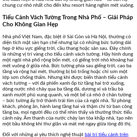
chung cư nhỏ nhất cho đến khu resort hàng nghìn mét vuông.
Tiểu Cảnh Vách Tường Trong Nhà Phố – Giải Pháp
Cho Không Gian Hẹp
Nhà phố Việt Nam, đặc biệt ở Sài Gòn và Hà Nội, thường có
diện tích mặt sàn hạn chế nhưng lại có những bức tường dài
hẹp ở khu vực giếng trời, cầu thang hoặc sân sau. Đây chính
là những vị trí vàng cho tiểu cảnh vách tường. Hãy hình dung
một ngôi nhà phố rộng bốn mét, có giếng trời nhỏ khoảng hai
mét vuông ở giữa nhà. Bức tường phía sau giếng trời, cao ba
tầng và rộng hai mét, thường bị bỏ trống hoặc chỉ sơn một
lớp sơn chống thấm. Nhưng khi được biến thành tiểu cảnh
vách tường – với đá phiến xanh ốp từ tầng hai trở xuống,
dòng nước nhỏ chảy qua ba tầng đá, dương xỉ và trầu bà
xanh mướt phủ xung quanh, và một bể cá nhỏ ở chân tường
– bức tường ấy trở thành trái tim của cả ngôi nhà. Từ phòng
khách, phòng ăn, hành lang tầng hai và thậm chí từ ban công
tầng ba, mọi người đều có thể nhìn thấy và thưởng thức tiểu
cảnh này. Âm thanh của nước chảy lan tỏa khắp nhà, tạo nên
một bầu không khí thư giãn và mát mẻ ngay giữa lòng đô thị.
Đối với những ai yêu thích nghệ thuật
bài trí tiểu cảnh trên