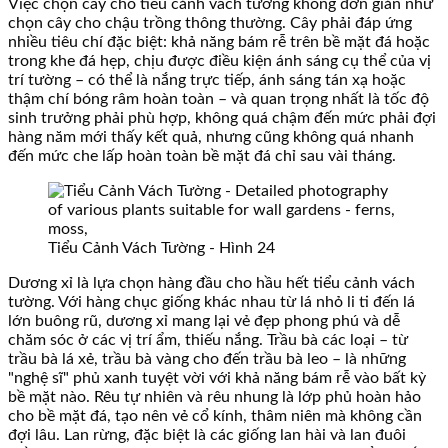
Việc chọn cây cho tiểu cảnh vách tường không đơn giản như
chọn cây cho chậu trồng thông thường. Cây phải đáp ứng
nhiều tiêu chí đặc biệt: khả năng bám rễ trên bề mặt đá hoặc
trong khe đá hẹp, chịu được điều kiện ánh sáng cụ thể của vị
trí tường – có thể là nắng trực tiếp, ánh sáng tán xạ hoặc
thậm chí bóng râm hoàn toàn – và quan trọng nhất là tốc độ
sinh trưởng phải phù hợp, không quá chậm đến mức phải đợi
hàng năm mới thấy kết quả, nhưng cũng không quá nhanh
đến mức che lấp hoàn toàn bề mặt đá chỉ sau vài tháng.
Tiểu Cảnh Vách Tường - Hình 24
Dương xỉ là lựa chọn hàng đầu cho hầu hết tiểu cảnh vách
tường. Với hàng chục giống khác nhau từ lá nhỏ li ti đến lá
lớn buông rũ, dương xỉ mang lại vẻ đẹp phong phú và dễ
chăm sóc ở các vị trí ẩm, thiếu nắng. Trầu bà các loại – từ
trầu bà lá xẻ, trầu bà vàng cho đến trầu bà leo – là những
"nghệ sĩ" phủ xanh tuyệt vời với khả năng bám rễ vào bất kỳ
bề mặt nào. Rêu tự nhiên và rêu nhung là lớp phủ hoàn hảo
cho bề mặt đá, tạo nên vẻ cổ kính, thâm niên mà không cần
đợi lâu. Lan rừng, đặc biệt là các giống lan hài và lan đuôi