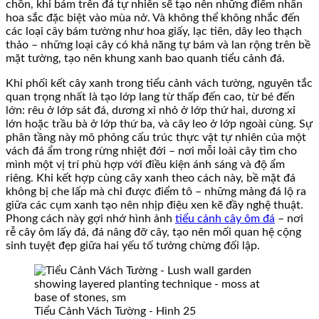
chồn, khi bám trên đá tự nhiên sẽ tạo nên những điểm nhấn
hoa sắc đặc biệt vào mùa nở. Và không thể không nhắc đến
các loại cây bám tường như hoa giấy, lạc tiên, dây leo thạch
thảo – những loại cây có khả năng tự bám và lan rộng trên bề
mặt tường, tạo nên khung xanh bao quanh tiểu cảnh đá.
Khi phối kết cây xanh trong tiểu cảnh vách tường, nguyên tắc
quan trọng nhất là tạo lớp lang từ thấp đến cao, từ bé đến
lớn: rêu ở lớp sát đá, dương xỉ nhỏ ở lớp thứ hai, dương xỉ
lớn hoặc trầu bà ở lớp thứ ba, và cây leo ở lớp ngoài cùng. Sự
phân tầng này mô phỏng cấu trúc thực vật tự nhiên của một
vách đá ẩm trong rừng nhiệt đới – nơi mỗi loài cây tìm cho
mình một vị trí phù hợp với điều kiện ánh sáng và độ ẩm
riêng. Khi kết hợp cùng cây xanh theo cách này, bề mặt đá
không bị che lấp mà chỉ được điểm tô – những mảng đá lộ ra
giữa các cụm xanh tạo nên nhịp điệu xen kẽ đầy nghệ thuật.
Phong cách này gợi nhớ hình ảnh
tiểu cảnh cây ôm đá
– nơi
rễ cây ôm lấy đá, đá nâng đỡ cây, tạo nên mối quan hệ cộng
sinh tuyệt đẹp giữa hai yếu tố tưởng chừng đối lập.
Tiểu Cảnh Vách Tường - Hình 25