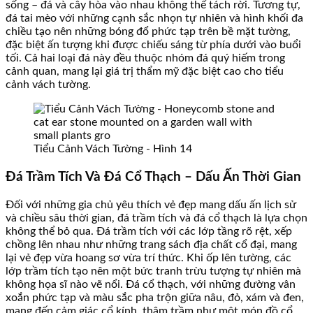
sống – đá và cây hòa vào nhau không thể tách rời. Tương tự,
đá tai mèo với những cạnh sắc nhọn tự nhiên và hình khối đa
chiều tạo nên những bóng đổ phức tạp trên bề mặt tường,
đặc biệt ấn tượng khi được chiếu sáng từ phía dưới vào buổi
tối. Cả hai loại đá này đều thuộc nhóm đá quý hiếm trong
cảnh quan, mang lại giá trị thẩm mỹ đặc biệt cao cho tiểu
cảnh vách tường.
Tiểu Cảnh Vách Tường - Hình 14
Đá Trầm Tích Và Đá Cổ Thạch – Dấu Ấn Thời Gian
Đối với những gia chủ yêu thích vẻ đẹp mang dấu ấn lịch sử
và chiều sâu thời gian, đá trầm tích và đá cổ thạch là lựa chọn
không thể bỏ qua. Đá trầm tích với các lớp tầng rõ rệt, xếp
chồng lên nhau như những trang sách địa chất cổ đại, mang
lại vẻ đẹp vừa hoang sơ vừa trí thức. Khi ốp lên tường, các
lớp trầm tích tạo nên một bức tranh trừu tượng tự nhiên mà
không họa sĩ nào vẽ nổi. Đá cổ thạch, với những đường vân
xoắn phức tạp và màu sắc pha trộn giữa nâu, đỏ, xám và đen,
mang đến cảm giác cổ kính, thâm trầm như một món đồ cổ