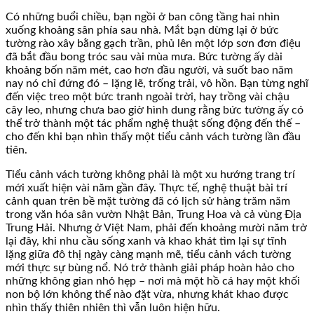
Có những buổi chiều, bạn ngồi ở ban công tầng hai nhìn
xuống khoảng sân phía sau nhà. Mắt bạn dừng lại ở bức
tường rào xây bằng gạch trần, phủ lên một lớp sơn đơn điệu
đã bắt đầu bong tróc sau vài mùa mưa. Bức tường ấy dài
khoảng bốn năm mét, cao hơn đầu người, và suốt bao năm
nay nó chỉ đứng đó – lặng lẽ, trống trải, vô hồn. Bạn từng nghĩ
đến việc treo một bức tranh ngoài trời, hay trồng vài chậu
cây leo, nhưng chưa bao giờ hình dung rằng bức tường ấy có
thể trở thành một tác phẩm nghệ thuật sống động đến thế –
cho đến khi bạn nhìn thấy một tiểu cảnh vách tường lần đầu
tiên.
Tiểu cảnh vách tường không phải là một xu hướng trang trí
mới xuất hiện vài năm gần đây. Thực tế, nghệ thuật bài trí
cảnh quan trên bề mặt tường đã có lịch sử hàng trăm năm
trong văn hóa sân vườn Nhật Bản, Trung Hoa và cả vùng Địa
Trung Hải. Nhưng ở Việt Nam, phải đến khoảng mười năm trở
lại đây, khi nhu cầu sống xanh và khao khát tìm lại sự tĩnh
lặng giữa đô thị ngày càng mạnh mẽ, tiểu cảnh vách tường
mới thực sự bùng nổ. Nó trở thành giải pháp hoàn hảo cho
những không gian nhỏ hẹp – nơi mà một hồ cá hay một khối
non bộ lớn không thể nào đặt vừa, nhưng khát khao được
nhìn thấy thiên nhiên thì vẫn luôn hiện hữu.