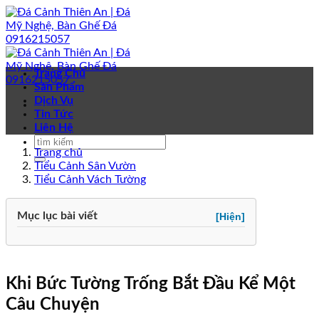
Bỏ
qua
nội
dung
Trang Chủ
Sản Phẩm
Dịch Vụ
Tin Tức
Liên Hệ
Trang chủ
Tiểu Cảnh Sân Vườn
Tiểu Cảnh Vách Tường
Mục lục bài viết
[Hiện]
Khi Bức Tường Trống Bắt Đầu Kể Một
Câu Chuyện