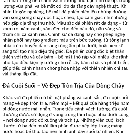
rãi nhất trong tiểu cảnh vách tường nhờ đặc tính dễ ốp, trọng
lượng vừa phải và bề mặt có lớp đa tầng đầy nghệ thuật. Khi
nhìn từ góc nghiêng, bề mặt đá phiến hiện lên những đường
vân song song chạy dọc hoặc chéo, tạo cảm giác như những
nếp gấp địa tầng thu nhỏ. Màu sắc đá phiến rất đa dạng – từ
xám tro, xám xanh, xám đen cho đến nâu đỏ, nâu vàng và
thậm chí cả xanh rêu. Chính sự đa dạng này cho phép nghệ
nhân phối hay tạo gradient màu trên bức tường, từ tông lạnh
phía trên chuyển dần sang tông ấm phía dưới, hoặc xen kẽ
sáng tối tạo nhịp điệu thị giác. Đá phiến cũng đặc biệt thân
thiện với rêu và cây bám – bề mặt thô ráp với nhiều khe rãnh
nhỏ tạo điều kiện lý tưởng cho rễ cây bám chặt và phát triển,
giúp tiểu cảnh nhanh chóng hòa nhập với thiên nhiên chỉ sau
vài tháng lắp đặt.
Đá Cuội Suối – Vẻ Đẹp Tròn Trịa Của Dòng Chảy
Khác với đá phiến có bề mặt phẳng và cạnh sắc, đá cuội suối
mang vẻ đẹp tròn trịa, mềm mại – kết quả của hàng triệu năm
bị dòng nước mài nhẵn. Trong tiểu cảnh vách tường, đá cuội
thường được sử dụng ở vùng trung tâm hoặc phía dưới cùng
– nơi dòng nước đổ xuống và tích tụ. Những viên cuội kích
thước từ ba đến mười lăm phân được xếp lớp trong máng
nước hoặc bể thu, tạo nên hình ảnh đáy suối tự nhiên. Khi