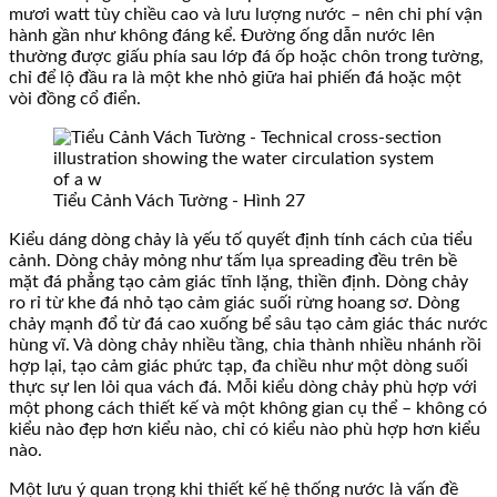
mươi watt tùy chiều cao và lưu lượng nước – nên chi phí vận
hành gần như không đáng kể. Đường ống dẫn nước lên
thường được giấu phía sau lớp đá ốp hoặc chôn trong tường,
chỉ để lộ đầu ra là một khe nhỏ giữa hai phiến đá hoặc một
vòi đồng cổ điển.
Tiểu Cảnh Vách Tường - Hình 27
Kiểu dáng dòng chảy là yếu tố quyết định tính cách của tiểu
cảnh. Dòng chảy mỏng như tấm lụa spreading đều trên bề
mặt đá phẳng tạo cảm giác tĩnh lặng, thiền định. Dòng chảy
ro rỉ từ khe đá nhỏ tạo cảm giác suối rừng hoang sơ. Dòng
chảy mạnh đổ từ đá cao xuống bể sâu tạo cảm giác thác nước
hùng vĩ. Và dòng chảy nhiều tầng, chia thành nhiều nhánh rồi
hợp lại, tạo cảm giác phức tạp, đa chiều như một dòng suối
thực sự len lỏi qua vách đá. Mỗi kiểu dòng chảy phù hợp với
một phong cách thiết kế và một không gian cụ thể – không có
kiểu nào đẹp hơn kiểu nào, chỉ có kiểu nào phù hợp hơn kiểu
nào.
Một lưu ý quan trọng khi thiết kế hệ thống nước là vấn đề