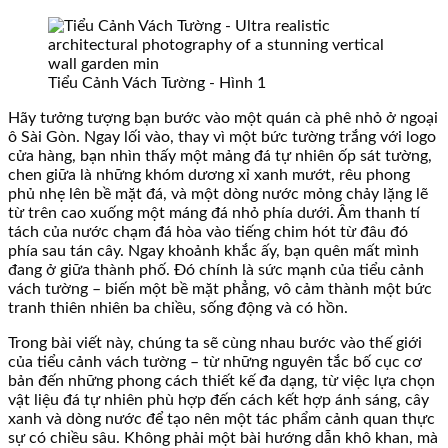
Tiểu Cảnh Vách Tường - Hình 1
Hãy tưởng tượng bạn bước vào một quán cà phê nhỏ ở ngoại
ô Sài Gòn. Ngay lối vào, thay vì một bức tường trắng với logo
cửa hàng, bạn nhìn thấy một mảng đá tự nhiên ốp sát tường,
chen giữa là những khóm dương xỉ xanh mướt, rêu phong
phủ nhẹ lên bề mặt đá, và một dòng nước mỏng chảy lặng lẽ
từ trên cao xuống một máng đá nhỏ phía dưới. Âm thanh tí
tách của nước chạm đá hòa vào tiếng chim hót từ đâu đó
phía sau tán cây. Ngay khoảnh khắc ấy, bạn quên mất mình
đang ở giữa thành phố. Đó chính là sức mạnh của tiểu cảnh
vách tường – biến một bề mặt phẳng, vô cảm thành một bức
tranh thiên nhiên ba chiều, sống động và có hồn.
Trong bài viết này, chúng ta sẽ cùng nhau bước vào thế giới
của tiểu cảnh vách tường – từ những nguyên tắc bố cục cơ
bản đến những phong cách thiết kế đa dạng, từ việc lựa chọn
vật liệu đá tự nhiên phù hợp đến cách kết hợp ánh sáng, cây
xanh và dòng nước để tạo nên một tác phẩm cảnh quan thực
sự có chiều sâu. Không phải một bài hướng dẫn khô khan, mà