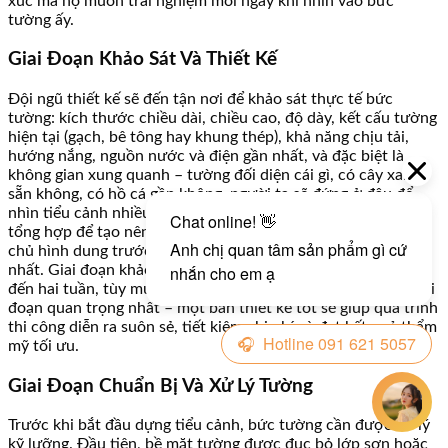
xúc mà họ muốn trải nghiệm mỗi ngày khi nhìn vào bức
tường ấy.
Giai Đoạn Khảo Sát Và Thiết Kế
Đội ngũ thiết kế sẽ đến tận nơi để khảo sát thực tế bức
tường: kích thước chiều dài, chiều cao, độ dày, kết cấu tường
hiện tại (gạch, bê tông hay khung thép), khả năng chịu tải,
hướng nắng, nguồn nước và điện gần nhất, và đặc biệt là
không gian xung quanh – tường đối diện cái gì, có cây xanh
sẵn không, có hồ cá gần không, người ta sẽ đứng ở đâu để
nhìn tiểu cảnh nhiều nhất. Tất cả những dữ liệu này được
tổng hợp để tạo nên một bản thiết kế ba chiều, cho phép gia
chủ hình dung trước kết quả cuối cùng một cách trực quan
nhất. Giai đoạn khảo sát và thiết kế thường kéo dài từ một
đến hai tuần, tùy mức độ phức tạp của công trình. Đây là giai
đoạn quan trọng nhất – một bản thiết kế tốt sẽ giúp quá trình
thi công diễn ra suôn sẻ, tiết kiệm chi phí và đạt kết quả thẩm
mỹ tối ưu.
Giai Đoạn Chuẩn Bị Và Xử Lý Tường
Trước khi bắt đầu dựng tiểu cảnh, bức tường cần được xử lý
kỹ lưỡng. Đầu tiên, bề mặt tường được đục bỏ lớp sơn hoặc