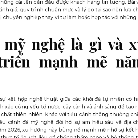
hững cái tên dẫn đầu được khách hàng tin tưởng. Bài v
ánh giá, quy trình chuẩn mực và lý do tại sao nên lựa c
vị chuyên nghiệp thay vì tự làm hoặc hợp tác với những 
 mỹ nghệ là gì và x
 triển mạnh mẽ nă
sự kết hợp nghệ thuật giữa các khối đá tự nhiên có h
nh xảo cùng yếu tố nước, cây cảnh và ánh sáng để tạo 
ất thiên nhiên. Khác với tiểu cảnh thông thường chỉ
ểu cảnh đá mỹ nghệ đòi hỏi sự am hiểu sâu về địa ch
Năm 2026, xu hướng này bùng nổ mạnh mẽ nhờ sự kết 
hực tế ảo, vật liệu đá chống thấm nano và hệ thống t