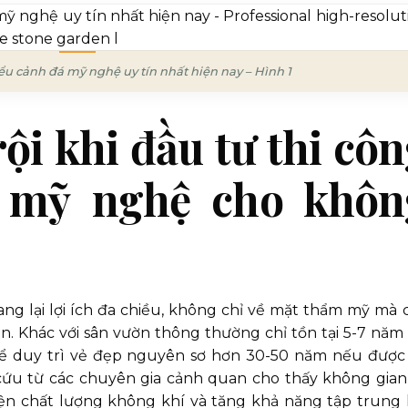
tiểu cảnh đá mỹ nghệ uy tín nhất hiện nay – Hình 1
rội khi đầu tư thi cô
á mỹ nghệ cho khôn
g lại lợi ích đa chiều, không chỉ về mặt thẩm mỹ mà 
hần. Khác với sân vườn thông thường chỉ tồn tại 5-7 năm 
hể duy trì vẻ đẹp nguyên sơ hơn 30-50 năm nếu được 
cứu từ các chuyên gia cảnh quan cho thấy không gian
thiện chất lượng không khí và tăng khả năng tập trung 