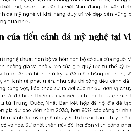
biệt thự, resort cao cấp tại Việt Nam đang chuyển dịch
ảnh đá mỹ nghệ vì khả năng duy trì vẻ đẹp bền vững 
ng quá nhiều.
ển của tiểu cảnh đá mỹ nghệ tại Vi
ừ nghệ thuật non bộ và hòn non bộ cổ xưa của người Vi
 hoàng gia và nhà vườn của giới quý tộc từ thế kỷ 18-
ũa tự nhiên có hình thù kỳ lạ để mô phỏng núi non, s
hi kinh tế phát triển, nhu cầu thi công tiểu cảnh đá
g tăng vọt, kéo theo sự ra đời của nhiều đơn vị chu
mức độ hoàn thiện cao với việc tích hợp trí tuệ nhân 
ẩu từ Trung Quốc, Nhật Bản kết hợp đá nội địa để tạo
n gia dự báo đến năm 2030, hơn 60% các công trình 
g tiểu cảnh đá mỹ nghệ như yếu tố trung tâm, thay thế 
cỏ và hoa. Sự phát triển này đòi hỏi đơn vị thi công phải