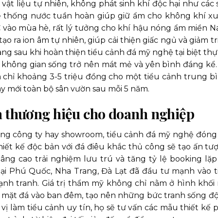
ật liệu tự nhiên, không phát sinh khí độc hại như các 
ệ thống nước tuần hoàn giúp giữ ẩm cho không khí x
C vào mùa hè, rất lý tưởng cho khí hậu nóng ẩm miền N
tạo ra ion âm tự nhiên, giúp cải thiện giấc ngủ và giảm t
g sau khi hoàn thiện tiểu cảnh đá mỹ nghệ tại biệt thự
n, không gian sống trở nên mát mẻ và yên bình đáng kể.
m chỉ khoảng 3-5 triệu đồng cho một tiểu cảnh trung bì
hay mới toàn bộ sân vườn sau mỗi 5 năm.
à thương hiệu cho doanh nghiệp
phòng công ty hay showroom, tiểu cảnh đá mỹ nghệ đóng 
hiết kế độc bản với đá điêu khắc thủ công sẽ tạo ấn tư
g cao trải nghiệm lưu trú và tăng tỷ lệ booking lặp l
tại Phú Quốc, Nha Trang, Đà Lạt đã đầu tư mạnh vào t
ạnh tranh. Giá trị thẩm mỹ không chỉ nằm ở hình khối
ề mặt đá vào ban đêm, tạo nên những bức tranh sống đ
vị làm tiểu cảnh uy tín, họ sẽ tư vấn các mẫu thiết kế 