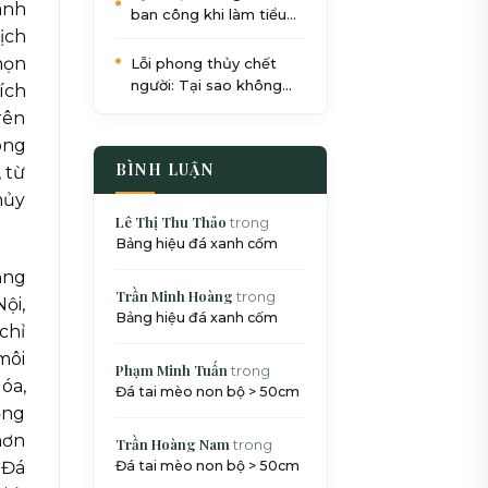
ánh
ban công khi làm tiểu
ịch
cảnh: Quy trình 5 bước
chuẩn SEO
họn
Lỗi phong thủy chết
người: Tại sao không
ích
nên đặt bể cá dưới gầm
rên
cầu thang?
òng
BÌNH LUẬN
 từ
hủy
Lê Thị Thu Thảo
trong
Bảng hiệu đá xanh cốm
ăng
Trần Minh Hoàng
trong
ội,
Bảng hiệu đá xanh cốm
chỉ
môi
Phạm Minh Tuấn
trong
óa,
Đá tai mèo non bộ > 50cm
ỏng
hơn
Trần Hoàng Nam
trong
 Đá
Đá tai mèo non bộ > 50cm