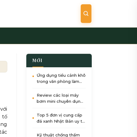
MỚI
nhất hiện nay
Ứng dụng tiểu cảnh khô
trong văn phòng làm
việc: Giảm stress, tăng
năng suất
Review các loại máy
bơm mini chuyên dụng
cho tiểu cảnh nước góc
với
sân
Top 5 đơn vị cung cấp
 tố
đá xanh Nhật Bản uy tín
ông
nhất tại Việt Nam 2026
tác
Kỹ thuật chống thấm