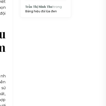
iết
Trần Thị Minh Thư
trong
họn
Bảng hiệu đá lũa đen
đội
u
m
ình
nên
 sử
ất,
hợp
ưới