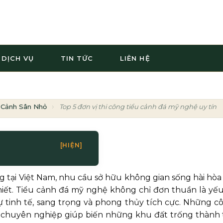
DỊCH VỤ
TIN TỨC
LIÊN HỆ
 Cảnh Sân Nhỏ
Top 5 đơn vị thi công tiểu cảnh đá mỹ nghệ uy tín 
[HIỆN]
g tại Việt Nam, nhu cầu sở hữu không gian sống hài hòa 
hiết. Tiểu cảnh đá mỹ nghệ không chỉ đơn thuần là yếu
sự tinh tế, sang trọng và phong thủy tích cực. Những c
ệ chuyên nghiệp giúp biến những khu đất trống thành 