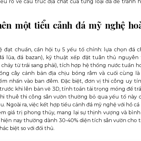
u rõ về cấu trúc địa chất của từng loại đá để tránh h
o nên một tiểu cảnh đá mỹ nghệ ho
 đạt chuẩn, cần hội tụ 5 yếu tố chính: lựa chọn đá c
 đá lũa, đá bazan), kỹ thuật xếp đặt tuân thủ nguyên 
 chảy từ trái sang phải), tích hợp hệ thống nước tuần h
ồng cây cảnh bản địa chịu bóng râm và cuối cùng là
m nhấn vào ban đêm. Đặc biệt, đơn vị thi công uy tín
trước khi lên bản vẽ 3D, tính toán tải trọng móng để tr
khi thuê thi công sân vườn thường bỏ qua yếu tố này 
u. Ngoài ra, việc kết hợp tiểu cảnh đá mỹ nghệ với hồ cá 
m giá trị phong thủy, mang lại sự thịnh vượng và bình
ao hiện nay thường dành 30-40% diện tích sân vườn cho t
c biệt so với đối thủ.