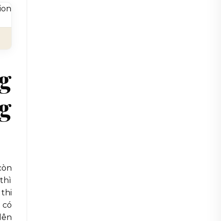
ng
g
còn
thì
thi
 có
lên