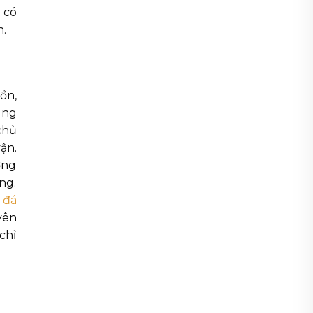
 có
n.
ồn,
úng
chủ
ận.
ớng
ng.
 đá
yên
chỉ