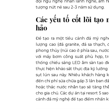
đội ngũ nghệ nhân lành nghề, am hiể
tượng nứt nẻ sau 2-3 năm sử dụng.
Các yếu tố cốt lõi tạ
hảo
Để tạo ra một tiểu cảnh đá mỹ nghệ
lượng cao (đá granite, đá sa thạch,
phong thủy (núi cao ở phía sau, nước
với máy bơm công suất phù hợp, tr
thống chiếu sáng LED âm sàn tạo điể
thực hiện khảo sát thực địa kỹ lưỡng 
sụt lún sau này. Nhiều khách hàng 
đến chi phí sửa chữa gấp 3 lần ban đầ
hoặc thác nước nhân tạo sẽ tăng thê
cho gia chủ. Các dự án tại resort 5 s
cảnh đá mỹ nghệ để tạo điểm nhấn khá