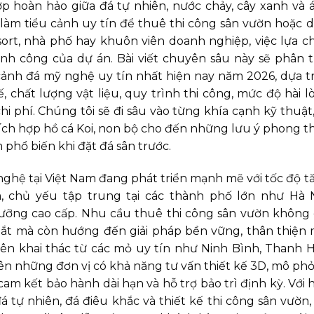
 hoàn hảo giữa đá tự nhiên, nước chảy, cây xanh và 
làm tiểu cảnh uy tín để thuê thi công sân vườn hoặc d
esort, nhà phố hay khuôn viên doanh nghiệp, việc lựa c
nh công của dự án. Bài viết chuyên sâu này sẽ phân t
u cảnh đá mỹ nghệ uy tín nhất hiện nay năm 2026, dựa t
, chất lượng vật liệu, quy trình thi công, mức độ hài l
i phí. Chúng tôi sẽ đi sâu vào từng khía cạnh kỹ thuật,
 tích hợp hồ cá Koi, non bộ cho đến những lưu ý phong t
 phổ biến khi đặt đá sân trước.
nghệ tại Việt Nam đang phát triển mạnh mẽ với tốc độ t
 chủ yếu tập trung tại các thành phố lớn như Hà N
ưỡng cao cấp. Nhu cầu thuê thi công sân vườn không 
mắt mà còn hướng đến giải pháp bền vững, thân thiện 
ên khai thác từ các mỏ uy tín như Ninh Bình, Thanh H
tiên những đơn vị có khả năng tư vấn thiết kế 3D, mô ph
 cam kết bảo hành dài hạn và hỗ trợ bảo trì định kỳ. Với 
 tự nhiên, đá điêu khắc và thiết kế thi công sân vườn,