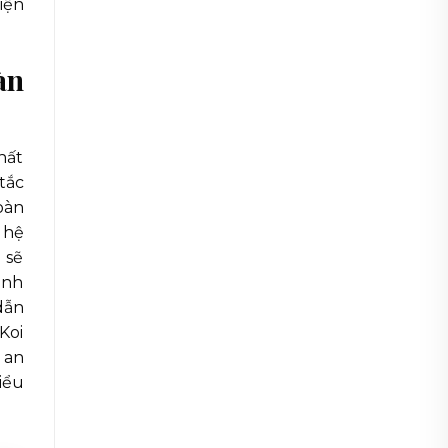
iện
àn
hất
tắc
oàn
 hệ
 sẽ
ánh
dẫn
Koi
 an
iểu