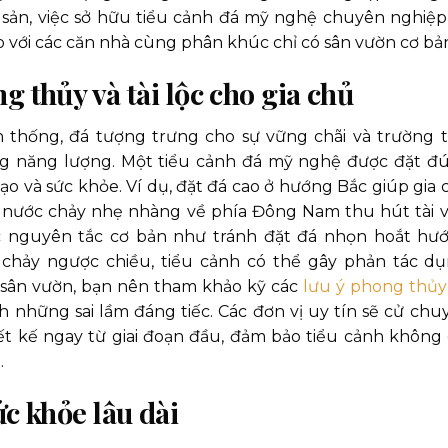
 sản, việc sở hữu tiểu cảnh đá mỹ nghệ chuyên nghiệp
so với các căn nhà cùng phân khúc chỉ có sân vườn cơ bả
g thủy và tài lộc cho gia chủ
thống, đá tượng trưng cho sự vững chãi và trường t
ông năng lượng. Một tiểu cảnh đá mỹ nghệ được đặt đ
đạo và sức khỏe. Ví dụ, đặt đá cao ở hướng Bắc giúp gia 
g nước chảy nhẹ nhàng về phía Đông Nam thu hút tài v
c nguyên tắc cơ bản như tránh đặt đá nhọn hoắt hư
chảy ngược chiều, tiểu cảnh có thể gây phản tác dụ
ng sân vườn, bạn nên tham khảo kỹ các
lưu ý phong thủy
h những sai lầm đáng tiếc. Các đơn vị uy tín sẽ cử chu
t kế ngay từ giai đoạn đầu, đảm bảo tiểu cảnh không 
.
ức khỏe lâu dài