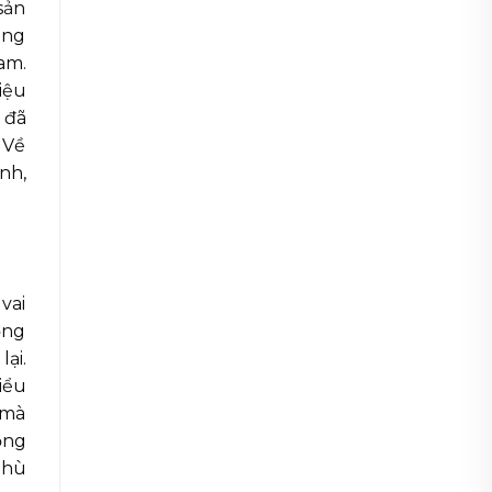
sản
ung
am.
riệu
 đã
 Về
nh,
vai
ợng
ại.
iểu
 mà
ộng
phù