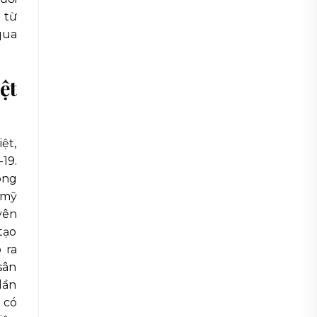
 từ
qua
ệt
ệt,
19.
ông
 mỹ
yên
tạo
 ra
sân
dần
 có