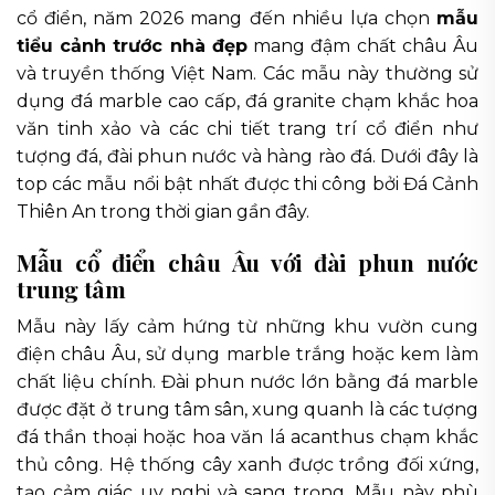
cổ điển, năm 2026 mang đến nhiều lựa chọn
mẫu
tiểu cảnh trước nhà đẹp
mang đậm chất châu Âu
và truyền thống Việt Nam. Các mẫu này thường sử
dụng đá marble cao cấp, đá granite chạm khắc hoa
văn tinh xảo và các chi tiết trang trí cổ điển như
tượng đá, đài phun nước và hàng rào đá. Dưới đây là
top các mẫu nổi bật nhất được thi công bởi Đá Cảnh
Thiên An trong thời gian gần đây.
Mẫu cổ điển châu Âu với đài phun nước
trung tâm
Mẫu này lấy cảm hứng từ những khu vườn cung
điện châu Âu, sử dụng marble trắng hoặc kem làm
chất liệu chính. Đài phun nước lớn bằng đá marble
được đặt ở trung tâm sân, xung quanh là các tượng
đá thần thoại hoặc hoa văn lá acanthus chạm khắc
thủ công. Hệ thống cây xanh được trồng đối xứng,
tạo cảm giác uy nghi và sang trọng. Mẫu này phù