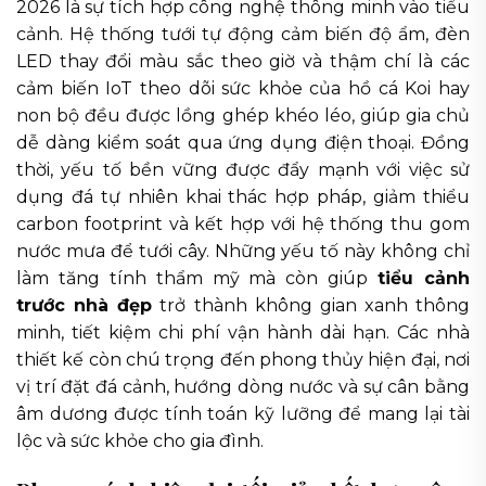
2026 là sự tích hợp công nghệ thông minh vào tiểu
cảnh. Hệ thống tưới tự động cảm biến độ ẩm, đèn
LED thay đổi màu sắc theo giờ và thậm chí là các
cảm biến IoT theo dõi sức khỏe của hồ cá Koi hay
non bộ đều được lồng ghép khéo léo, giúp gia chủ
dễ dàng kiểm soát qua ứng dụng điện thoại. Đồng
thời, yếu tố bền vững được đẩy mạnh với việc sử
dụng đá tự nhiên khai thác hợp pháp, giảm thiểu
carbon footprint và kết hợp với hệ thống thu gom
nước mưa để tưới cây. Những yếu tố này không chỉ
làm tăng tính thẩm mỹ mà còn giúp
tiểu cảnh
trước nhà đẹp
trở thành không gian xanh thông
minh, tiết kiệm chi phí vận hành dài hạn. Các nhà
thiết kế còn chú trọng đến phong thủy hiện đại, nơi
vị trí đặt đá cảnh, hướng dòng nước và sự cân bằng
âm dương được tính toán kỹ lưỡng để mang lại tài
lộc và sức khỏe cho gia đình.