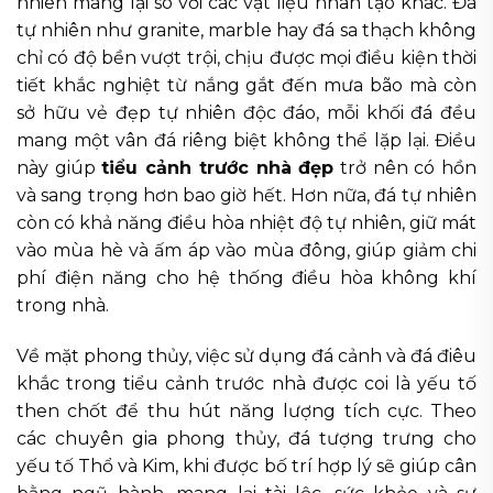
nhiên mang lại so với các vật liệu nhân tạo khác. Đá
tự nhiên như granite, marble hay đá sa thạch không
chỉ có độ bền vượt trội, chịu được mọi điều kiện thời
tiết khắc nghiệt từ nắng gắt đến mưa bão mà còn
sở hữu vẻ đẹp tự nhiên độc đáo, mỗi khối đá đều
mang một vân đá riêng biệt không thể lặp lại. Điều
này giúp
tiểu cảnh trước nhà đẹp
trở nên có hồn
và sang trọng hơn bao giờ hết. Hơn nữa, đá tự nhiên
còn có khả năng điều hòa nhiệt độ tự nhiên, giữ mát
vào mùa hè và ấm áp vào mùa đông, giúp giảm chi
phí điện năng cho hệ thống điều hòa không khí
trong nhà.
Về mặt phong thủy, việc sử dụng đá cảnh và đá điêu
khắc trong tiểu cảnh trước nhà được coi là yếu tố
then chốt để thu hút năng lượng tích cực. Theo
các chuyên gia phong thủy, đá tượng trưng cho
yếu tố Thổ và Kim, khi được bố trí hợp lý sẽ giúp cân