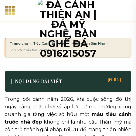
Bỏ
qua
nội
dung
Trang chủ
Tiểu Cảnh Sân Vườn
Tiểu Cảnh Sân Nhỏ
Top 50+ mẫu tiểu cảnh trước nhà đẹp và sang trọng nhất 2026
[HIỆN]
NỘI DUNG BÀI VIẾT
Trong bối cảnh năm 2026, khi cuộc sống đô thị
ngày càng chật chội và áp lực từ môi trường xung
quanh gia tăng, việc sở hữu một
mẫu tiểu cảnh
trước nhà đẹp
không chỉ là nhu cầu thẩm mỹ mà
còn trở thành giải pháp tối ưu để mang thiên nhiên