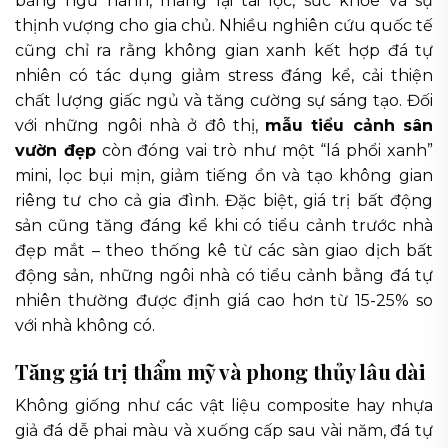
bằng ngũ hành, mang lại tài lộc, sức khỏe và sự
thịnh vượng cho gia chủ. Nhiều nghiên cứu quốc tế
cũng chỉ ra rằng không gian xanh kết hợp đá tự
nhiên có tác dụng giảm stress đáng kể, cải thiện
chất lượng giấc ngủ và tăng cường sự sáng tạo. Đối
với những ngôi nhà ở đô thị,
mẫu tiểu cảnh sân
vườn đẹp
còn đóng vai trò như một “lá phổi xanh”
mini, lọc bụi mịn, giảm tiếng ồn và tạo không gian
riêng tư cho cả gia đình. Đặc biệt, giá trị bất động
sản cũng tăng đáng kể khi có tiểu cảnh trước nhà
đẹp mắt – theo thống kê từ các sàn giao dịch bất
động sản, những ngôi nhà có tiểu cảnh bằng đá tự
nhiên thường được định giá cao hơn từ 15-25% so
với nhà không có.
Tăng giá trị thẩm mỹ và phong thủy lâu dài
Không giống như các vật liệu composite hay nhựa
giả đá dễ phai màu và xuống cấp sau vài năm, đá tự