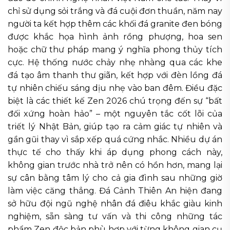
chỉ sử dụng sỏi trắng và đá cuội đơn thuần, năm nay
người ta kết hợp thêm các khối đá granite đen bóng
được khắc họa hình ảnh rồng phượng, hoa sen
hoặc chữ thư pháp mang ý nghĩa phong thủy tích
cực. Hệ thống nước chảy nhẹ nhàng qua các khe
đá tạo âm thanh thư giãn, kết hợp với đèn lồng đá
tự nhiên chiếu sáng dịu nhẹ vào ban đêm. Điều đặc
biệt là các thiết kế Zen 2026 chú trọng đến sự “bất
đối xứng hoàn hảo” – một nguyên tắc cốt lõi của
triết lý Nhật Bản, giúp tạo ra cảm giác tự nhiên và
gần gũi thay vì sắp xếp quá cứng nhắc. Nhiều dự án
thực tế cho thấy khi áp dụng phong cách này,
không gian trước nhà trở nên có hồn hơn, mang lại
sự cân bằng tâm lý cho cả gia đình sau những giờ
làm việc căng thẳng. Đá Cảnh Thiên An hiện đang
sở hữu đội ngũ nghệ nhân đá điêu khắc giàu kinh
nghiệm, sẵn sàng tư vấn và thi công những tác
phẩm Zen độc bản phù hợp với từng không gian cụ