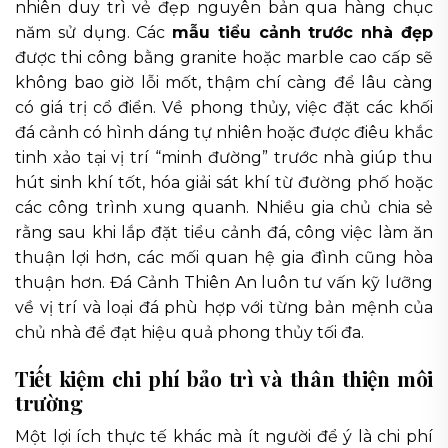
nhiên duy trì vẻ đẹp nguyên bản qua hàng chục
năm sử dụng. Các
mẫu tiểu cảnh trước nhà đẹp
được thi công bằng granite hoặc marble cao cấp sẽ
không bao giờ lỗi mốt, thậm chí càng để lâu càng
có giá trị cổ điển. Về phong thủy, việc đặt các khối
đá cảnh có hình dáng tự nhiên hoặc được điêu khắc
tinh xảo tại vị trí “minh đường” trước nhà giúp thu
hút sinh khí tốt, hóa giải sát khí từ đường phố hoặc
các công trình xung quanh. Nhiều gia chủ chia sẻ
rằng sau khi lắp đặt tiểu cảnh đá, công việc làm ăn
thuận lợi hơn, các mối quan hệ gia đình cũng hòa
thuận hơn. Đá Cảnh Thiên An luôn tư vấn kỹ lưỡng
về vị trí và loại đá phù hợp với từng bản mệnh của
chủ nhà để đạt hiệu quả phong thủy tối đa.
Tiết kiệm chi phí bảo trì và thân thiện môi
trường
Một lợi ích thực tế khác mà ít người để ý là chi phí