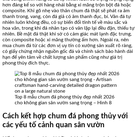
hơn đáng kể so với hàng nhái bằng xi măng trộn bột đá hoặc
composite. Khi gõ nhẹ vào thân chum đá thật sẽ phát ra âm
thanh trong, vang, còn đá giả có âm thanh đục, bí. Vân đá tự
nhiên luôn không đều, có sự biến đổi tinh tế về màu sắc và
hoa văn, trong khi đá nhân tạo có vân lặp lại đều đặn, thiếu tự
nhiên. Bề mặt đá thật khi sờ có cảm giác mát lạnh đặc trưng,
còn composite hoặc xi măng thường ấm hơn. Ngoài ra, nên
mua chum đá từ các đơn vị uy tín có xưởng sản xuất rõ ràng,
có giấy chứng nhận nguồn gốc đá và chính sách bảo hành dài
hạn để yên tâm về chất lượng sản phẩm cũng như giá trị
phong thủy đích thực.
Top 8 mẫu chum đá phong thủy đẹp nhất 2026
cho không gian sân vườn sang trọng – Hình 8
Cách kết hợp chum đá phong thủy với
các yếu tố cảnh quan sân vườn