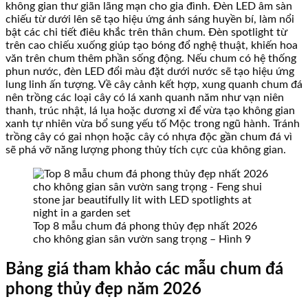
không gian thư giãn lãng mạn cho gia đình. Đèn LED âm sàn
chiếu từ dưới lên sẽ tạo hiệu ứng ánh sáng huyền bí, làm nổi
bật các chi tiết điêu khắc trên thân chum. Đèn spotlight từ
trên cao chiếu xuống giúp tạo bóng đổ nghệ thuật, khiến hoa
văn trên chum thêm phần sống động. Nếu chum có hệ thống
phun nước, đèn LED đổi màu đặt dưới nước sẽ tạo hiệu ứng
lung linh ấn tượng. Về cây cảnh kết hợp, xung quanh chum đá
nên trồng các loại cây có lá xanh quanh năm như vạn niên
thanh, trúc nhật, lá lụa hoặc dương xỉ để vừa tạo không gian
xanh tự nhiên vừa bổ sung yếu tố Mộc trong ngũ hành. Tránh
trồng cây có gai nhọn hoặc cây có nhựa độc gần chum đá vì
sẽ phá vỡ năng lượng phong thủy tích cực của không gian.
Top 8 mẫu chum đá phong thủy đẹp nhất 2026
cho không gian sân vườn sang trọng – Hình 9
Bảng giá tham khảo các mẫu chum đá
phong thủy đẹp năm 2026