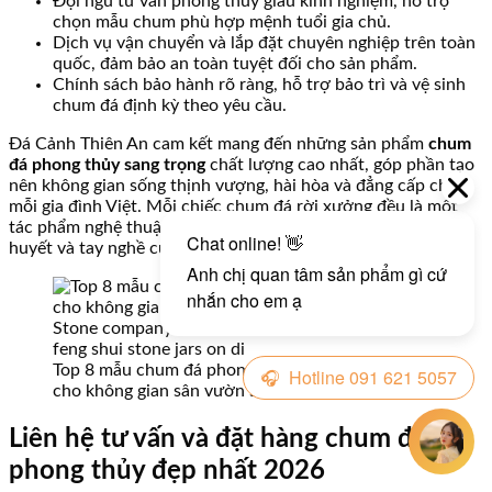
Đội ngũ tư vấn phong thủy giàu kinh nghiệm, hỗ trợ
chọn mẫu chum phù hợp mệnh tuổi gia chủ.
Dịch vụ vận chuyển và lắp đặt chuyên nghiệp trên toàn
quốc, đảm bảo an toàn tuyệt đối cho sản phẩm.
Chính sách bảo hành rõ ràng, hỗ trợ bảo trì và vệ sinh
chum đá định kỳ theo yêu cầu.
Đá Cảnh Thiên An cam kết mang đến những sản phẩm
chum
đá phong thủy sang trọng
chất lượng cao nhất, góp phần tạo
nên không gian sống thịnh vượng, hài hòa và đẳng cấp cho
mỗi gia đình Việt. Mỗi chiếc chum đá rời xưởng đều là một
tác phẩm nghệ thuật mang đậm hồn đá Việt, kết tinh từ tâm
huyết và tay nghề của những nghệ nhân giỏi nhất.
Top 8 mẫu chum đá phong thủy đẹp nhất 2026
cho không gian sân vườn sang trọng – Hình 14
Liên hệ tư vấn và đặt hàng chum đá
phong thủy đẹp nhất 2026