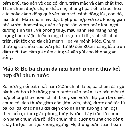
bám phủ, tạo nên vẻ đẹp cổ kính, trầm mặc và đậm chất thơ.
Thân chum được chạm khắc nhẹ nhàng họa tiết lá trúc, hoa
cúc hoặc cảnh đồng quê yên bình với cánh đồng lúa, con đò,
mái đình. Mẫu chum này đặc biệt phù hợp với các không gian
nhà vườn, homestay, quán cà phê sân vườn hoặc khu nghỉ
dưỡng sinh thái. Về phong thủy, màu xanh rêu mang năng
lượng hành Mộc, biểu trưng cho sự tươi tốt, sinh sôi phát
triển, rất tốt cho gia chủ mệnh Hỏa và mệnh Mộc. Chum
thường có chiều cao vừa phải từ 50 đến 80cm, dáng bầu tròn
đậm nét, tạo cảm giác ấm cúng và gần gũi cho không gian
sống.
Mẫu 8: Bộ ba chum đá ngũ hành phong thủy kết
hợp đài phun nước
Xu hướng nổi bật nhất năm 2026 chính là bộ ba chum đá ngũ
hành kết hợp hệ thống phun nước tuần hoàn, tạo nên một tổ
hợp phong thủy hoàn chỉnh trong sân vườn. Bộ gồm ba chiếc
chum có kích thước giảm dần (lớn, vừa, nhỏ), được chế tác từ
ba loại đá khác nhau đại diện cho ba hành tương sinh, đặt
theo bố cục tam giác phong thủy. Nước chảy tràn từ chum
lớn sang chum vừa rồi đến chum nhỏ, tượng trưng cho dòng
chảy tài lộc liên tục không ngừng. Hệ thống bơm tuần hoàn