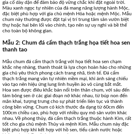
gia cố dày dặn để đảm bảo độ vững chắc khi đặt ngoài trời.
Màu xanh ngọc tự nhiên của đá mang năng lượng hành Mộc,
đặc biệt phù hợp với gia chủ mệnh Hỏa hoặc mệnh Mộc. Mẫu
chum này thường được đặt tại vị trí trung tâm sân vườn biệt
thự hoặc hai bên lối vào chính, tạo nên sự uy nghi và bề thế
cho toàn bộ không gian.
Mẫu 2: Chum đá cẩm thạch trắng họa tiết hoa sen
thanh tao
Mẫu chum đá cẩm thạch trắng với họa tiết hoa sen chạm
khắc nhẹ nhàng, thanh thoát là lựa chọn hoàn hảo cho những
gia chủ yêu thích phong cách trang nhã, tinh tế. Đá cẩm
thạch trắng mang vân tự nhiên mềm mại, khi ánh sáng chiếu
vào tạo nên hiệu ứng lung linh huyền ảo vô cùng bắt mắt.
Hoa sen được điêu khắc bán nổi trên thân chum, với sáu đến
tám bông sen ở các giai đoạn nở khác nhau, từ búp non đến
mãn khai, tượng trưng cho sự phát triển liên tục và thành
công bền vững. Chum có kích thước đa dạng từ 60cm đến
100cm chiều cao, phù hợp với nhiều quy mô sân vườn khác
nhau. Về phong thủy, đá cẩm thạch trắng thuộc hành Kim, rất
tốt cho gia chủ mệnh Thủy và mệnh Kim. Mẫu chum này đặc
biệt phù hợp khi kết hợp với hồ sen, tiểu cảnh nước hoặc