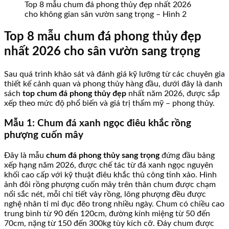
Top 8 mẫu chum đá phong thủy đẹp nhất 2026
cho không gian sân vườn sang trọng – Hình 2
Top 8 mẫu chum đá phong thủy đẹp
nhất 2026 cho sân vườn sang trọng
Sau quá trình khảo sát và đánh giá kỹ lưỡng từ các chuyên gia
thiết kế cảnh quan và phong thủy hàng đầu, dưới đây là danh
sách
top chum đá phong thủy đẹp
nhất năm 2026, được sắp
xếp theo mức độ phổ biến và giá trị thẩm mỹ – phong thủy.
Mẫu 1: Chum đá xanh ngọc điêu khắc rồng
phượng cuốn mây
Đây là mẫu
chum đá phong thủy sang trọng
đứng đầu bảng
xếp hạng năm 2026, được chế tác từ đá xanh ngọc nguyên
khối cao cấp với kỹ thuật điêu khắc thủ công tinh xảo. Hình
ảnh đôi rồng phượng cuốn mây trên thân chum được chạm
nổi sắc nét, mỗi chi tiết vảy rồng, lông phượng đều được
nghệ nhân tỉ mỉ đục đẽo trong nhiều ngày. Chum có chiều cao
trung bình từ 90 đến 120cm, đường kính miệng từ 50 đến
70cm, nặng từ 150 đến 300kg tùy kích cỡ. Đáy chum được