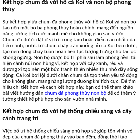
Kết hợp chum đá với hồ cá Koi và non bộ phong
thủy
Sự kết hợp giữa chum đá phong thủy với hồ cá Koi và non bộ
tạo nên một bộ ba phong thủy hoàn chỉnh, mang đến nguồn
năng lượng tích cực mạnh mẽ cho không gian sân vườn.
Chum đá được đặt ở vị trí trung tâm hoặc điểm cao nhất của
tiểu cảnh, nước từ chum chảy tràn xuống hồ cá Koi bên dưới,
tạo nên dòng chảy tuần hoàn liên tục tượng trưng cho tài lộc
không ngừng. Non bộ được bố trí phía sau làm phông nền, tái
hiện cảnh núi non hùng vĩ, kết hợp với cây xanh, rêu và
dương xỉ tạo nên một bức tranh thiên nhiên thu nhỏ đầy sống
động. Cá Koi bơi lội dưới chân chum đá tạo thêm yếu tố động
cho không gian, mang năng lượng dương khí tích cực. Để tìm
hiểu chi tiết hơn về cách kết hợp này, bạn có thể tham khảo
bài viết hướng dẫn
chum đá phong thủy non bộ
để có thêm ý
tưởng thiết kế phù hợp cho sân vườn nhà mình.
Kết hợp chum đá với hệ thống chiếu sáng và cây
cảnh trang trí
Việc bố trí hệ thống chiếu sáng phù hợp sẽ giúp tôn vinh vẻ
đẹp của chum đá phong thủy vào ban đêm, đồng thời tạo