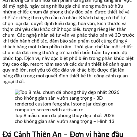
Xu hướng cá nhân hóa sản phẩm đang lan rộng sang lĩnh vực
đá mỹ nghệ, ngày càng nhiều gia chủ mong muốn sở hữu
những chiếc chum đá phong thủy độc bản, được thiết kế và
chế tác riêng theo yêu cầu cá nhân. Khách hàng có thể tự
chọn loại đá, quyết định kiểu dáng, hoa văn, kích thước và
thậm chí yêu cầu khắc chữ hoặc biểu tượng riêng lên thân
chum. Các nghệ nhân sẽ tư vấn và phác thảo bản vẽ 3D trước
khi tiến hành chế tác, đảm bảo sản phẩm cuối cùng đúng ý
khách hàng một trăm phần trăm. Thời gian chế tác một chiếc
chum đá đặt riêng thường từ hai đến bốn tuần tùy mức độ
phức tạp. Dịch vụ này đặc biệt phổ biến trong phân khúc biệt
thự cao cấp, resort năm sao và các dự án thiết kế cảnh quan
quy mô lớn, nơi yếu tố độc đáo và khác biệt được đặt lên
hàng đầu trong mọi quyết định thiết kế thi công cảnh quan
ngoại thất.
Top 8 mẫu chum đá phong thủy đẹp nhất 2026
cho không gian sân vườn sang trọng – Hình 13
Đá Cảnh Thiên An – Đơn vị hàng đầu