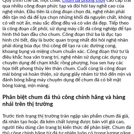
Quy trình chế tác một chiếc
chum đá phong thủy
cao cấp trải
qua nhiều công đoạn phức tạp và đòi hỏi tay nghề cao của
nghệ nhân. Đầu tiên là công đoạn chọn đá, nghệ nhân phải
đến tận mỏ đá để lựa chọn những khối đá nguyên chất, không
có vết nứt ẩn, màu sắc đồng đều và có vân đá đẹp. Tiếp theo
là công đoạn cắt phôi, sử dụng máy cắt đá công nghiệp để tạo
hình thô ban đầu cho chum. Công đoạn thứ ba là đục tạo
hình chi tiết, đây là bước quan trọng nhất đòi hỏi nghệ nhân
phải dùng búa đục thủ công để tạo ra các đường cong,
khoang bụng và miệng chum chuẩn xác. Công đoạn thứ tư là
điêu khắc hoa văn trang trí, nghệ nhân sử dụng các dụng cụ
chuyên dụng để chạm khắc rồng phượng, hoa sen hay các
họa tiết phong thủy lên thân chum. Cuối cùng là công đoạn
mài bóng và hoàn thiện, sử dụng giấy nhám từ thô đến mịn và
đánh bóng bằng máy chuyên dụng để chum đá có bề mặt
bóng loáng, mịn màng.
Phân biệt chum đá thủ công chính hãng và hàng
nhái trên thị trường
Trước tình trạng thị trường tràn ngập sản phẩm chum đá giả,
đá nhân tạo hoặc đá kém chất lượng được bán với giá cao,
người tiêu dùng cần trang bị kiến thức để phân biệt. Chum đá
thủ công chính hãng từ đá tự nhiên luôn có trọng lượng nặng