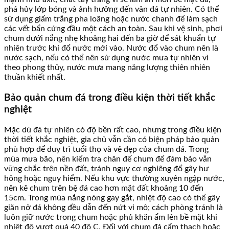
phá hủy lớp bóng và ảnh hưởng đến vân đá tự nhiên. Có thể
sử dụng giấm trắng pha loãng hoặc nước chanh để làm sạch
các vết bẩn cứng đầu một cách an toàn. Sau khi vệ sinh, phơi
chum dưới nắng nhẹ khoảng hai đến ba giờ để sát khuẩn tự
nhiên trước khi đổ nước mới vào. Nước đổ vào chum nên là
nước sạch, nếu có thể nên sử dụng nước mưa tự nhiên vì
theo phong thủy, nước mưa mang năng lượng thiên nhiên
thuần khiết nhất.
Bảo quản chum đá trong điều kiện thời tiết khắc
nghiệt
Mặc dù đá tự nhiên có độ bền rất cao, nhưng trong điều kiện
thời tiết khắc nghiệt, gia chủ vẫn cần có biện pháp bảo quản
phù hợp để duy trì tuổi thọ và vẻ đẹp của chum đá. Trong
mùa mưa bão, nên kiểm tra chân đế chum để đảm bảo vẫn
vững chắc trên nền đất, tránh nguy cơ nghiêng đổ gây hư
hỏng hoặc nguy hiểm. Nếu khu vực thường xuyên ngập nước,
nên kê chum trên bệ đá cao hơn mặt đất khoảng 10 đến
15cm. Trong mùa nắng nóng gay gắt, nhiệt độ cao có thể gây
giãn nở đá không đều dẫn đến nứt vi mô; cách phòng tránh là
luôn giữ nước trong chum hoặc phủ khăn ẩm lên bề mặt khi
nhiệt độ vượt quá 40 độ C. Đối với chum đá cẩm thạch hoặc