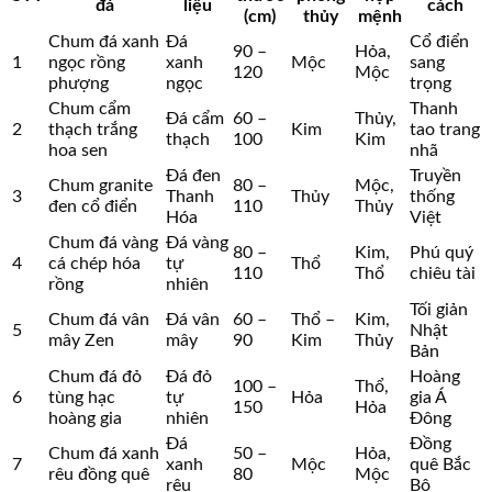
đá
liệu
cách
(cm)
thủy
mệnh
Chum đá xanh
Đá
Cổ điển
90 –
Hỏa,
1
ngọc rồng
xanh
Mộc
sang
120
Mộc
phượng
ngọc
trọng
Chum cẩm
Thanh
Đá cẩm
60 –
Thủy,
2
thạch trắng
Kim
tao trang
thạch
100
Kim
hoa sen
nhã
Đá đen
Truyền
Chum granite
80 –
Mộc,
3
Thanh
Thủy
thống
đen cổ điển
110
Thủy
Hóa
Việt
Chum đá vàng
Đá vàng
80 –
Kim,
Phú quý
4
cá chép hóa
tự
Thổ
110
Thổ
chiêu tài
rồng
nhiên
Tối giản
Chum đá vân
Đá vân
60 –
Thổ –
Kim,
5
Nhật
mây Zen
mây
90
Kim
Thủy
Bản
Chum đá đỏ
Đá đỏ
Hoàng
100 –
Thổ,
6
tùng hạc
tự
Hỏa
gia Á
150
Hỏa
hoàng gia
nhiên
Đông
Đá
Đồng
Chum đá xanh
50 –
Hỏa,
7
xanh
Mộc
quê Bắc
rêu đồng quê
80
Mộc
rêu
Bộ