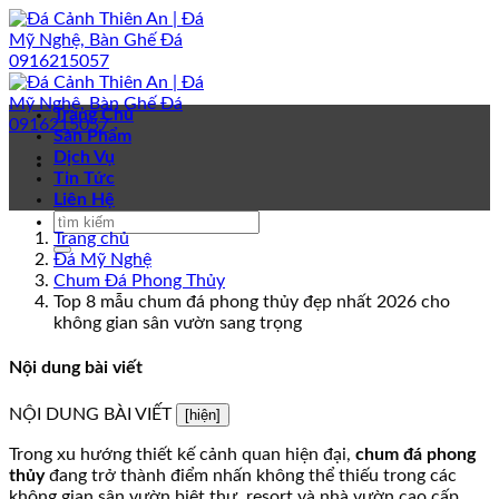
Bỏ
qua
nội
dung
Trang Chủ
Sản Phẩm
Dịch Vụ
Tin Tức
Liên Hệ
Trang chủ
Đá Mỹ Nghệ
Chum Đá Phong Thủy
Top 8 mẫu chum đá phong thủy đẹp nhất 2026 cho
không gian sân vườn sang trọng
Nội dung bài viết
NỘI DUNG BÀI VIẾT
[hiện]
Trong xu hướng thiết kế cảnh quan hiện đại,
chum đá phong
thủy
đang trở thành điểm nhấn không thể thiếu trong các
không gian sân vườn biệt thự, resort và nhà vườn cao cấp.