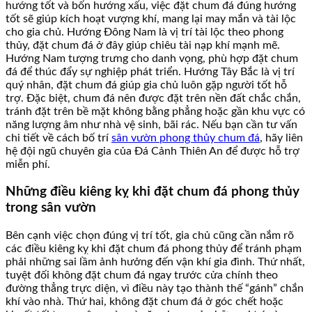
hướng tốt và bốn hướng xấu, việc đặt chum đá đúng hướng
tốt sẽ giúp kích hoạt vượng khí, mang lại may mắn và tài lộc
cho gia chủ. Hướng Đông Nam là vị trí tài lộc theo phong
thủy, đặt chum đá ở đây giúp chiêu tài nạp khí mạnh mẽ.
Hướng Nam tượng trưng cho danh vọng, phù hợp đặt chum
đá để thúc đẩy sự nghiệp phát triển. Hướng Tây Bắc là vị trí
quý nhân, đặt chum đá giúp gia chủ luôn gặp người tốt hỗ
trợ. Đặc biệt, chum đá nên được đặt trên nền đất chắc chắn,
tránh đặt trên bề mặt không bằng phẳng hoặc gần khu vực có
năng lượng âm như nhà vệ sinh, bãi rác. Nếu bạn cần tư vấn
chi tiết về cách bố trí
sân vườn phong thủy chum đá
, hãy liên
hệ đội ngũ chuyên gia của Đá Cảnh Thiên An để được hỗ trợ
miễn phí.
Những điều kiêng kỵ khi đặt chum đá phong thủy
trong sân vườn
Bên cạnh việc chọn đúng vị trí tốt, gia chủ cũng cần nắm rõ
các điều kiêng kỵ khi đặt chum đá phong thủy để tránh phạm
phải những sai lầm ảnh hưởng đến vận khí gia đình. Thứ nhất,
tuyệt đối không đặt chum đá ngay trước cửa chính theo
đường thẳng trực diện, vì điều này tạo thành thế “gánh” chắn
khí vào nhà. Thứ hai, không đặt chum đá ở góc chết hoặc