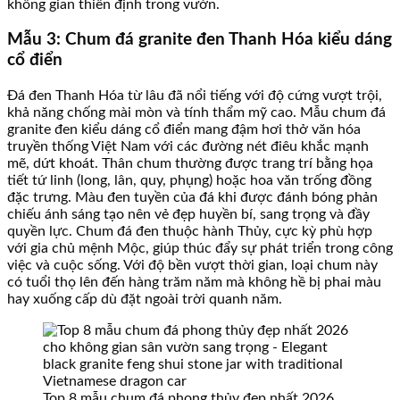
không gian thiền định trong vườn.
Mẫu 3: Chum đá granite đen Thanh Hóa kiểu dáng
cổ điển
Đá đen Thanh Hóa từ lâu đã nổi tiếng với độ cứng vượt trội,
khả năng chống mài mòn và tính thẩm mỹ cao. Mẫu chum đá
granite đen kiểu dáng cổ điển mang đậm hơi thở văn hóa
truyền thống Việt Nam với các đường nét điêu khắc mạnh
mẽ, dứt khoát. Thân chum thường được trang trí bằng họa
tiết tứ linh (long, lân, quy, phụng) hoặc hoa văn trống đồng
đặc trưng. Màu đen tuyền của đá khi được đánh bóng phản
chiếu ánh sáng tạo nên vẻ đẹp huyền bí, sang trọng và đầy
quyền lực. Chum đá đen thuộc hành Thủy, cực kỳ phù hợp
với gia chủ mệnh Mộc, giúp thúc đẩy sự phát triển trong công
việc và cuộc sống. Với độ bền vượt thời gian, loại chum này
có tuổi thọ lên đến hàng trăm năm mà không hề bị phai màu
hay xuống cấp dù đặt ngoài trời quanh năm.
Top 8 mẫu chum đá phong thủy đẹp nhất 2026