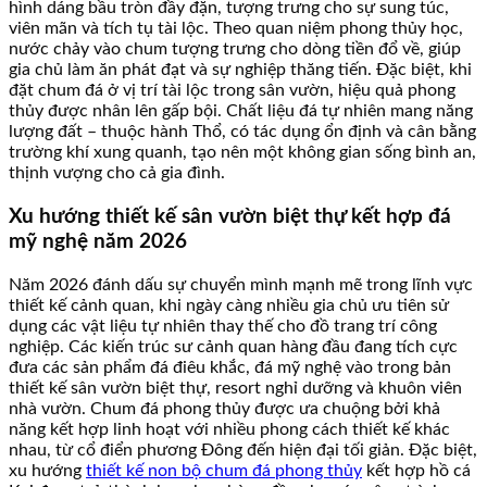
hình dáng bầu tròn đầy đặn, tượng trưng cho sự sung túc,
viên mãn và tích tụ tài lộc. Theo quan niệm phong thủy học,
nước chảy vào chum tượng trưng cho dòng tiền đổ về, giúp
gia chủ làm ăn phát đạt và sự nghiệp thăng tiến. Đặc biệt, khi
đặt chum đá ở vị trí tài lộc trong sân vườn, hiệu quả phong
thủy được nhân lên gấp bội. Chất liệu đá tự nhiên mang năng
lượng đất – thuộc hành Thổ, có tác dụng ổn định và cân bằng
trường khí xung quanh, tạo nên một không gian sống bình an,
thịnh vượng cho cả gia đình.
Xu hướng thiết kế sân vườn biệt thự kết hợp đá
mỹ nghệ năm 2026
Năm 2026 đánh dấu sự chuyển mình mạnh mẽ trong lĩnh vực
thiết kế cảnh quan, khi ngày càng nhiều gia chủ ưu tiên sử
dụng các vật liệu tự nhiên thay thế cho đồ trang trí công
nghiệp. Các kiến trúc sư cảnh quan hàng đầu đang tích cực
đưa các sản phẩm đá điêu khắc, đá mỹ nghệ vào trong bản
thiết kế sân vườn biệt thự, resort nghỉ dưỡng và khuôn viên
nhà vườn. Chum đá phong thủy được ưa chuộng bởi khả
năng kết hợp linh hoạt với nhiều phong cách thiết kế khác
nhau, từ cổ điển phương Đông đến hiện đại tối giản. Đặc biệt,
xu hướng
thiết kế non bộ chum đá phong thủy
kết hợp hồ cá