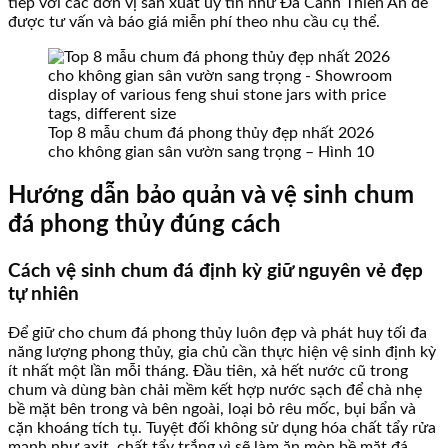
tiếp với các đơn vị sản xuất uy tín như Đá Cảnh Thiên An để
được tư vấn và báo giá miễn phí theo nhu cầu cụ thể.
Top 8 mẫu chum đá phong thủy đẹp nhất 2026
cho không gian sân vườn sang trọng – Hình 10
Hướng dẫn bảo quản và vệ sinh chum
đá phong thủy đúng cách
Cách vệ sinh chum đá định kỳ giữ nguyên vẻ đẹp
tự nhiên
Để giữ cho chum đá phong thủy luôn đẹp và phát huy tối đa
năng lượng phong thủy, gia chủ cần thực hiện vệ sinh định kỳ
ít nhất một lần mỗi tháng. Đầu tiên, xả hết nước cũ trong
chum và dùng bàn chải mềm kết hợp nước sạch để chà nhẹ
bề mặt bên trong và bên ngoài, loại bỏ rêu mốc, bụi bẩn và
cặn khoáng tích tụ. Tuyệt đối không sử dụng hóa chất tẩy rửa
mạnh như axit, chất tẩy trắng vì sẽ làm ăn mòn bề mặt đá,