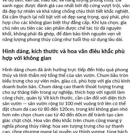
về độ bền, vân đá, màu sắc và năng lượng phong thủy. Đá
xanh ngọc được đánh giá cao nhất bởi độ cứng vượt trội, vân
đá đẹp tự nhiên và khả năng chống chịu thời tiết khắc nghiệt.
Đá cẩm thạch lại nổi bật với vẻ đẹp sang trọng, quý phái, phù
hợp cho các không gian biệt thự đẳng cấp. Khi lựa chọn, gia
chủ nên ưu tiên các sản phẩm được chế tác từ đá nguyên
khối, không phải đá ghép, để đảm bảo tính nguyên vẹn về
năng lượng phong thủy cũng như tuổi thọ sử dụng lâu dài.
Hình dáng, kích thước và hoa văn điêu khắc phù
hợp với không gian
Hình dáng chum đá ảnh hưởng trực tiếp đến hiệu quả phong
thủy và tính thẩm mỹ tổng thể của sân vườn. Chum bầu tròn
biểu trưng cho sự viên mãn, giàu có, phù hợp với gia chủ kinh
doanh buôn bán. Chum dáng cao thanh thoát tượng trưng
cho sự thăng tiến trong sự nghiệp, thích hợp với người làm
công chức, quản lý. Về kích thước, cần căn đối với diện tích
sân vườn — sân vườn rộng từ 100 mét vuông trở lên có thể
đặt chum đá cao từ 80 đến 120cm, trong khi không gian nhỏ
hơn nên chọn chum cao từ 40 đến 60cm để tránh tạo cảm
giác chật chội. Hoa văn điêu khắc trên chum cũng mang ý
nghĩa phong thủy riêng: hoa sen tượng trưng cho sự thanh
cao, rồng phượng mang lại quyền uy thịnh vượng, tùng bách