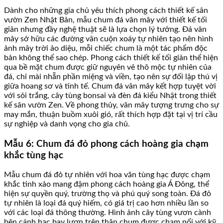
Dành cho những gia chủ yêu thích phong cách thiết kế sân
vườn Zen Nhật Bản, mẫu chum đá vân mây với thiết kế tối
giản nhưng đầy nghệ thuật sẽ là lựa chọn lý tưởng. Đá vân
mây sở hữu các đường vân cuộn xoáy tự nhiên tạo nên hình
ảnh mây trời ảo diệu, mỗi chiếc chum là một tác phẩm độc
bản không thể sao chép. Phong cách thiết kế tối giản thể hiện
qua bề mặt chum được giữ nguyên vẻ thô mộc tự nhiên của
đá, chỉ mài nhẵn phần miệng và viền, tạo nên sự đối lập thú vị
giữa hoang sơ và tinh tế. Chum đá vân mây kết hợp tuyệt vời
với sỏi trắng, cây tùng bonsai và đèn đá kiểu Nhật trong thiết
kế sân vườn Zen. Về phong thủy, vân mây tượng trưng cho sự
may mắn, thuận buồm xuôi gió, rất thích hợp đặt tại vị trí cầu
sự nghiệp và danh vọng cho gia chủ.
Mẫu 6: Chum đá đỏ phong cách hoàng gia chạm
khắc tùng hạc
Mẫu chum đá đỏ tự nhiên với hoa văn tùng hạc được chạm
khắc tinh xảo mang đậm phong cách hoàng gia Á Đông, thể
hiện sự quyền quý, trường thọ và phú quý song toàn. Đá đỏ
tự nhiên là loại đá quý hiếm, có giá trị cao hơn nhiều lần so
với các loại đá thông thường. Hình ảnh cây tùng vươn cành
bên cánh hạc bay lượn trên thân chum được chạm nổi với kỹ