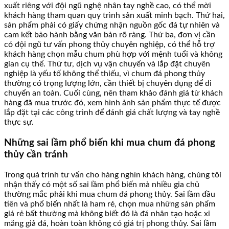
xuất riêng với đội ngũ nghệ nhân tay nghề cao, có thể mời
khách hàng tham quan quy trình sản xuất minh bạch. Thứ hai,
sản phẩm phải có giấy chứng nhận nguồn gốc đá tự nhiên và
cam kết bảo hành bằng văn bản rõ ràng. Thứ ba, đơn vị cần
có đội ngũ tư vấn phong thủy chuyên nghiệp, có thể hỗ trợ
khách hàng chọn mẫu chum phù hợp với mệnh tuổi và không
gian cụ thể. Thứ tư, dịch vụ vận chuyển và lắp đặt chuyên
nghiệp là yếu tố không thể thiếu, vì chum đá phong thủy
thường có trọng lượng lớn, cần thiết bị chuyên dụng để di
chuyển an toàn. Cuối cùng, nên tham khảo đánh giá từ khách
hàng đã mua trước đó, xem hình ảnh sản phẩm thực tế được
lắp đặt tại các công trình để đánh giá chất lượng và tay nghề
thực sự.
Những sai lầm phổ biến khi mua chum đá phong
thủy cần tránh
Trong quá trình tư vấn cho hàng nghìn khách hàng, chúng tôi
nhận thấy có một số sai lầm phổ biến mà nhiều gia chủ
thường mắc phải khi mua chum đá phong thủy. Sai lầm đầu
tiên và phổ biến nhất là ham rẻ, chọn mua những sản phẩm
giá rẻ bất thường mà không biết đó là đá nhân tạo hoặc xi
măng giả đá, hoàn toàn không có giá trị phong thủy. Sai lầm