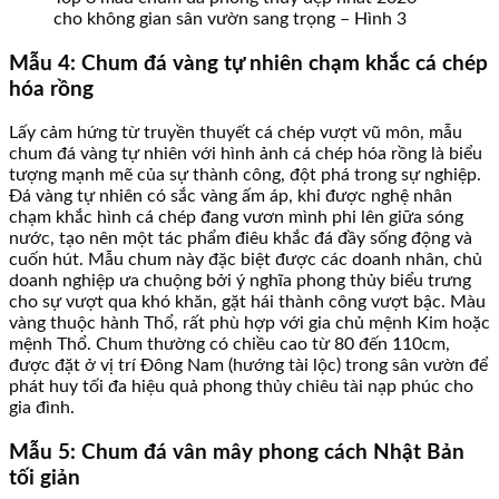
cho không gian sân vườn sang trọng – Hình 3
Mẫu 4: Chum đá vàng tự nhiên chạm khắc cá chép
hóa rồng
Lấy cảm hứng từ truyền thuyết cá chép vượt vũ môn, mẫu
chum đá vàng tự nhiên với hình ảnh cá chép hóa rồng là biểu
tượng mạnh mẽ của sự thành công, đột phá trong sự nghiệp.
Đá vàng tự nhiên có sắc vàng ấm áp, khi được nghệ nhân
chạm khắc hình cá chép đang vươn mình phi lên giữa sóng
nước, tạo nên một tác phẩm điêu khắc đá đầy sống động và
cuốn hút. Mẫu chum này đặc biệt được các doanh nhân, chủ
doanh nghiệp ưa chuộng bởi ý nghĩa phong thủy biểu trưng
cho sự vượt qua khó khăn, gặt hái thành công vượt bậc. Màu
vàng thuộc hành Thổ, rất phù hợp với gia chủ mệnh Kim hoặc
mệnh Thổ. Chum thường có chiều cao từ 80 đến 110cm,
được đặt ở vị trí Đông Nam (hướng tài lộc) trong sân vườn để
phát huy tối đa hiệu quả phong thủy chiêu tài nạp phúc cho
gia đình.
Mẫu 5: Chum đá vân mây phong cách Nhật Bản
tối giản