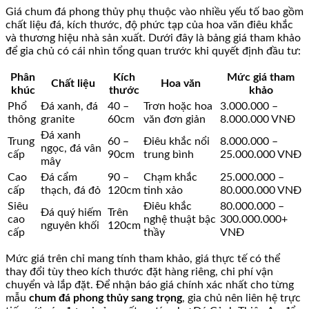
Giá chum đá phong thủy phụ thuộc vào nhiều yếu tố bao gồm
chất liệu đá, kích thước, độ phức tạp của hoa văn điêu khắc
và thương hiệu nhà sản xuất. Dưới đây là bảng giá tham khảo
để gia chủ có cái nhìn tổng quan trước khi quyết định đầu tư:
Phân
Kích
Mức giá tham
Chất liệu
Hoa văn
khúc
thước
khảo
Phổ
Đá xanh, đá
40 –
Trơn hoặc hoa
3.000.000 –
thông
granite
60cm
văn đơn giản
8.000.000 VNĐ
Đá xanh
Trung
60 –
Điêu khắc nổi
8.000.000 –
ngọc, đá vân
cấp
90cm
trung bình
25.000.000 VNĐ
mây
Cao
Đá cẩm
90 –
Chạm khắc
25.000.000 –
cấp
thạch, đá đỏ
120cm
tinh xảo
80.000.000 VNĐ
Siêu
Điêu khắc
80.000.000 –
Đá quý hiếm
Trên
cao
nghệ thuật bậc
300.000.000+
nguyên khối
120cm
cấp
thầy
VNĐ
Mức giá trên chỉ mang tính tham khảo, giá thực tế có thể
thay đổi tùy theo kích thước đặt hàng riêng, chi phí vận
chuyển và lắp đặt. Để nhận báo giá chính xác nhất cho từng
mẫu
chum đá phong thủy sang trọng
, gia chủ nên liên hệ trực