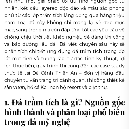
lên như một giải pháp tối ưu nhờ nguồn gốc tự
nhiên, kết cấu layered độc đáo và màu sắc phong
phú từ các lớp trầm tích lắng đọng qua hàng triệu
năm. Loại đá này không chỉ mang lại vẻ đẹp mộc
mạc, sang trọng mà còn đáp ứng tốt các yêu cầu về
chống chịu thời tiết khắc nghiệt, dễ dàng thi công
và bảo dưỡng lâu dài. Bài viết chuyên sâu này sẽ
phân tích chi tiết ứng dụng đá trầm tích trong ốp
lát mặt tiền và tường rào, từ đặc tính kỹ thuật, lợi
ích thực tiễn, quy trình thi công đến các case study
thực tế tại Đá Cảnh Thiên An – đơn vị hàng đầu
chuyên tư vấn trang trí cảnh quan, thi công thiết kế
sân vườn, hồ cá Koi, non bộ resort và biệt thự.
1. Đá trầm tích là gì? Nguồn gốc
hình thành và phân loại phổ biến
trong đá mỹ nghệ