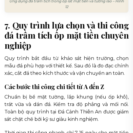
Ứng dụng đá trầm tích trong ốp lát mặt tiền và tường rào – Hình
12
7. Quy trình lựa chọn và thi công
đá trầm tích ốp mặt tiền chuyên
nghiệp
Quy trình bắt đầu từ khảo sát hiện trường, chọn
mẫu đá phù hợp với thiết kế. Sau đó là đo đạc chính
xác, cắt đá theo kích thước và vận chuyển an toàn.
Các bước thi công chi tiết từ A đến Z
Chuẩn bị bề mặt tường, lắp khung (nếu ốp khô),
trát vữa và dán đá. Kiểm tra độ phẳng và mối nối.
Toàn bộ quy trình tại Đá Cảnh Thiên An được giám
sát chặt chẽ bởi kỹ sư giàu kinh nghiệm.
Thời gian thi công nhanh, chỉ 7-15 ngày cho mặt tiền