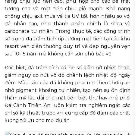
năng chịu lực nén cao, phù hợp cho các bề mặt
tường cao và mặt tiền chịu gió mạnh. Khả năng
chống chịu axit mưa và tia UV tốt hơn nhiều so với
đá nhân tạo, nhờ thành phần chính là silica và
carbonate tự nhiên. Trong thực tế, các công trình
sử dụng đá trầm tích ốp tường mặt tiền tại các khu
resort ven biển thường duy trì vẻ đẹp nguyên vẹn
sau 10-15 năm mà không cần sơn phủ bảo vệ.
Đặc biệt, đá trầm tích có hệ số giãn nở nhiệt thấp,
giảm nguy cơ nứt vỡ do chênh lệch nhiệt độ ngày
đêm. Màu sắc của đá không phai mờ theo thời gian
nhờ pigment khoáng tự nhiên, tạo nên sự ổn định
thẩm mỹ lâu dài cho mặt tiền biệt thự hay nhà phố.
Đá Cảnh Thiên An luôn kiểm tra nghiêm ngặt các
chỉ số kỹ thuật trước khi cung cấp để đảm bảo chất
lượng tối ưu cho mọi dự án.