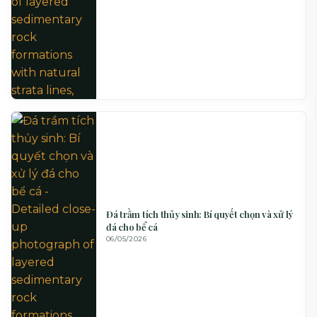
Đá trầm tích thủy sinh: Bí quyết chọn và xử lý
đá cho bể cá
06/05/2026