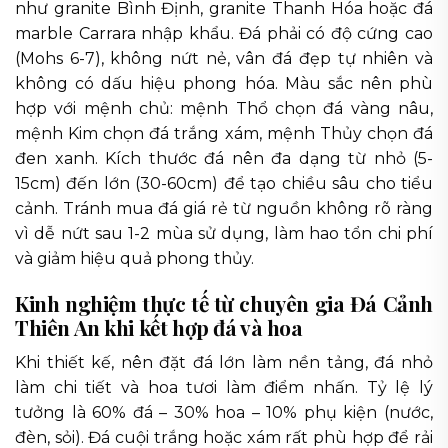
như granite Bình Định, granite Thanh Hóa hoặc đá
marble Carrara nhập khẩu. Đá phải có độ cứng cao
(Mohs 6-7), không nứt nẻ, vân đá đẹp tự nhiên và
không có dấu hiệu phong hóa. Màu sắc nên phù
hợp với mệnh chủ: mệnh Thổ chọn đá vàng nâu,
mệnh Kim chọn đá trắng xám, mệnh Thủy chọn đá
đen xanh. Kích thước đá nên đa dạng từ nhỏ (5-
15cm) đến lớn (30-60cm) để tạo chiều sâu cho tiểu
cảnh. Tránh mua đá giá rẻ từ nguồn không rõ ràng
vì dễ nứt sau 1-2 mùa sử dụng, làm hao tổn chi phí
và giảm hiệu quả phong thủy.
Kinh nghiệm thực tế từ chuyên gia Đá Cảnh
Thiên An khi kết hợp đá và hoa
Khi thiết kế, nên đặt đá lớn làm nền tảng, đá nhỏ
làm chi tiết và hoa tươi làm điểm nhấn. Tỷ lệ lý
tưởng là 60% đá – 30% hoa – 10% phụ kiện (nước,
đèn, sỏi). Đá cuội trắng hoặc xám rất phù hợp để rải