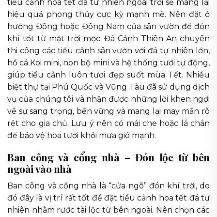
tiểu cảnh hoa tết đá tự nhiên ngoài trời sẽ mang lại
hiệu quả phong thủy cực kỳ mạnh mẽ. Nên đặt ở
hướng Đông hoặc Đông Nam của sân vườn để đón
khí tốt từ mặt trời mọc. Đá Cảnh Thiên An chuyên
thi công các tiểu cảnh sân vườn với đá tự nhiên lớn,
hồ cá Koi mini, non bộ mini và hệ thống tưới tự động,
giúp tiểu cảnh luôn tươi đẹp suốt mùa Tết. Nhiều
biệt thự tại Phú Quốc và Vũng Tàu đã sử dụng dịch
vụ của chúng tôi và nhận được những lời khen ngợi
về sự sang trọng, bền vững và mang lại may mắn rõ
rệt cho gia chủ. Lưu ý nên có mái che hoặc lá chắn
để bảo vệ hoa tươi khỏi mưa gió mạnh.
Ban công và cổng nhà – Đón lộc từ bên
ngoài vào nhà
Ban công và cổng nhà là “cửa ngõ” đón khí trời, do
đó đây là vị trí rất tốt để đặt tiểu cảnh hoa tết đá tự
nhiên nhằm rước tài lộc từ bên ngoài. Nên chọn các