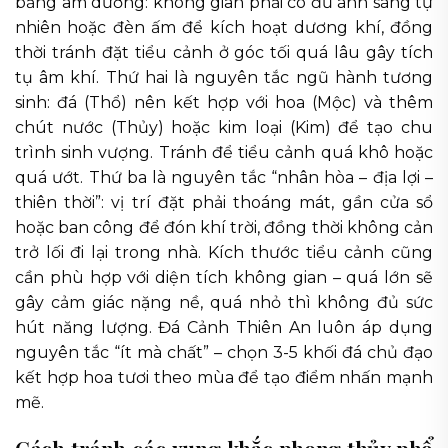
bằng âm dương: không gian phải có đủ ánh sáng tự
nhiên hoặc đèn ấm để kích hoạt dương khí, đồng
thời tránh đặt tiểu cảnh ở góc tối quá lâu gây tích
tụ âm khí. Thứ hai là nguyên tắc ngũ hành tương
sinh: đá (Thổ) nên kết hợp với hoa (Mộc) và thêm
chút nước (Thủy) hoặc kim loại (Kim) để tạo chu
trình sinh vượng. Tránh để tiểu cảnh quá khô hoặc
quá ướt. Thứ ba là nguyên tắc “nhân hòa – địa lợi –
thiên thời”: vị trí đặt phải thoáng mát, gần cửa sổ
hoặc ban công để đón khí trời, đồng thời không cản
trở lối đi lại trong nhà. Kích thước tiểu cảnh cũng
cần phù hợp với diện tích không gian – quá lớn sẽ
gây cảm giác nặng nề, quá nhỏ thì không đủ sức
hút năng lượng. Đá Cảnh Thiên An luôn áp dụng
nguyên tắc “ít mà chất” – chọn 3-5 khối đá chủ đạo
kết hợp hoa tươi theo mùa để tạo điểm nhấn mạnh
mẽ.
Cách tránh các xung khắc phong thủy phổ