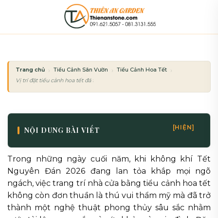
Bỏ
qua
nội
dung
Trang chủ
Tiểu Cảnh Sân Vườn
Tiểu Cảnh Hoa Tết
Vị trí đặt tiểu cảnh hoa tết đá tự nhiên chuẩn phong thủy rước tài lộc
[HIỆN]
NỘI DUNG BÀI VIẾT
Trong những ngày cuối năm, khi không khí Tết
Nguyên Đán 2026 đang lan tỏa khắp mọi ngõ
ngách, việc trang trí nhà cửa bằng tiểu cảnh hoa tết
không còn đơn thuần là thú vui thẩm mỹ mà đã trở
thành một nghệ thuật phong thủy sâu sắc nhằm