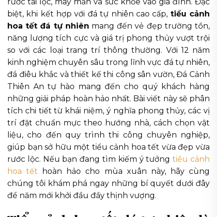
rước tài lộc, may mắn và sức khỏe vào gia đình. Đặc
biệt, khi kết hợp với đá tự nhiên cao cấp,
tiểu cảnh
hoa tết đá tự nhiên
mang đến vẻ đẹp trường tồn,
năng lượng tích cực và giá trị phong thủy vượt trội
so với các loại trang trí thông thường. Với 12 năm
kinh nghiệm chuyên sâu trong lĩnh vực đá tự nhiên,
đá điêu khắc và thiết kế thi công sân vườn, Đá Cảnh
Thiên An tự hào mang đến cho quý khách hàng
những giải pháp hoàn hảo nhất. Bài viết này sẽ phân
tích chi tiết từ khái niệm, ý nghĩa phong thủy, các vị
trí đặt chuẩn mực theo hướng nhà, cách chọn vật
liệu, cho đến quy trình thi công chuyên nghiệp,
giúp bạn sở hữu một tiểu cảnh hoa tết vừa đẹp vừa
rước lộc. Nếu bạn đang tìm kiếm ý tưởng
tiểu cảnh
hoa tết
hoàn hảo cho mùa xuân này, hãy cùng
chúng tôi khám phá ngay những bí quyết dưới đây
để năm mới khởi đầu đầy thịnh vượng.