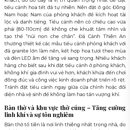
khách, do đó đây là vị trí quan trọng nhất để đặt
tiểu cảnh hoa tết đá tự nhiên. Nên đặt ở góc Đông
Nam hoặc Nam của phòng khách để kích hoạt tài
lộc và danh tiếng. Tiểu cảnh nên có chiều cao vừa
phải (80-110cm) để không che khuất tầm nhìn và
tạo thế “núi non che chắn”. Đá Cảnh Thiên An
thường thiết kế các mẫu tiểu cảnh phòng khách với
đá granite lớn làm nền, kết hợp hoa tươi theo mùa
và đèn LED âm để tăng vẻ sang trọng. Nhiều khách
hàng cho biết sau khi đặt tiểu cảnh ở phòng khách,
không khí gia đình vui vẻ hơn, khách khứa đến chơi
đông đúc và công việc kinh doanh phát triển rõ rệt.
Tránh đặt tiểu cảnh ngay giữa cửa chính hoặc đối
diện nhà vệ sinh để không làm hao tán vượng khí.
Bàn thờ và khu vực thờ cúng – Tăng cường
linh khí và sự tôn nghiêm
Bàn thờ tổ tiên là nơi linh thiêng nhất trong nhà, do