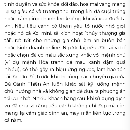
tình duyên và sức khỏe dồi dào, hoa mai vàng mang
lại sự giàu có và trường thọ, trong khi đá cuội trắng
hoặc xám giúp thanh lọc không khí và xua đuổi tà
khí. Nếu tiểu cảnh có thêm yếu tố nước nhỏ giọt
hoặc hồ cá Koi mini, sẽ kích hoạt “thủy thượng gia
tài”, rất tốt cho những gia chủ làm ăn buôn bán
hoặc kinh doanh online. Ngược lại, nếu đặt sai vị trí
hoặc chọn đá có màu sắc xung khắc với mệnh chủ
(ví dụ mệnh Hỏa tránh đá màu xanh đậm quá
nhiều), có thể gây ra hiệu ứng ngược, làm hao tổn
tài lộc. Do đó, trước khi thi công, các chuyên gia của
Đá Cảnh Thiên An luôn khảo sát kỹ lưỡng mệnh
chủ, hướng nhà và không gian để đưa ra phương án
tối ưu nhất. Nhiều khách hàng sau khi sử dụng dịch
vụ đã chia sẻ rằng tiểu cảnh không chỉ đẹp mà còn
mang lại cảm giác bình an, may mắn liên tục trong
cả năm.