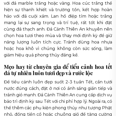
với đá marble trắng hoặc vàng. Hoa cúc trắng thể
hiện sự thanh khiết và trường tồn, kết hợp hoàn
hảo với đá cuội xám. Lan hồ điệp tím hoặc trắng
mang lại sự sang trọng và trí tuệ, rất tốt khi đặt
cùng đá thạch anh. Đá Cảnh Thiên An khuyên nên
chọn hoa tươi theo mùa và thay mới định kỳ để giữ
năng lượng luôn tích cực. Tránh dùng hoa nhựa
hoặc hoa khô vì chúng không còn sức sống, làm
giảm hiệu quả phong thủy đáng kể.
Mẹo hay từ chuyên gia để tiểu cảnh hoa tết
đá tự nhiên luôn tươi đẹp và rước lộc
Để tiểu cảnh luôn đẹp suốt 2-3 tuần Tết, cần tưới
nước đúng cách, đặt ở nơi có ánh sáng gián tiếp và
tránh gió mạnh. Đá Cảnh Thiên An cung cấp dịch vụ
bảo trì định kỳ sau Tết với chi phí hợp lý. Ngoài ra, có
thể thêm các phụ kiện phong thủy như tượng Phật
nhỏ, đồng tiền cổ hoặc chuông gió để tăng cường