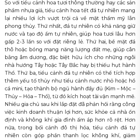
So với tiểu cảnh hoa tươi thông thường hay các sản
phẩm nhựa giả, tiểu cảnh hoa tết đá tự nhiên mang
lại nhiều lợi ích vượt trội cả về mặt thẩm mỹ lẫn
phong thủy. Thứ nhất, đá tự nhiên có khả năng giữ
nước và tạo độ ẩm tự nhiên, giúp hoa tươi lâu hơn
gấp 2-3 lần so với đặt riêng lẻ. Thứ hai, bề mặt đá
thô hoặc bóng mang năng lượng đất mẹ, giúp cân
bằng âm dương, đặc biệt hữu ích cho những ngôi
nhà hướng Tây hoặc Tây Bắc hay bị thiếu hụt hành
Thổ. Thứ ba, tiểu cảnh đá tự nhiên có thể tích hợp
thêm yếu tố thủy như tiểu cảnh nước nhỏ hoặc hồ
cá mini, tạo thành bộ ngũ hành đầy đủ (Kim – Mộc –
Thủy – Hỏa – Thổ), từ đó kích hoạt tài vận mạnh mẽ.
Nhiều gia chủ sau khi lắp đặt đã phản hồi rằng công
việc kinh doanh thuận lợi hơn, sức khỏe cả nhà ổn
định và không khí gia đình ấm áp hơn rõ rệt. Hơn
nữa, trong bối cảnh đô thị hóa, tiểu cảnh đá tự
nhiên còn góp phần thanh lọc không khí, giảm