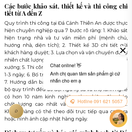
Các bước khảo sát, thiết kế và thi công chi
tiết từ A đến Z
Quy trình thi công tại Đá Cảnh Thiên An được thực
hiện chuyên nghiệp qua 7 bước rõ ràng: 1. Khảo sát
hiện trạng nhà và tư vấn miễn phí (mệnh chủ,
hướng nhà, diện tích); 2. Thiết kế 3D chi tiết gửi
khách hàng duyệt; 3. Lựa chọn và vận chuyển đá tự
nhiên chất lượng cao từ mỏ; 4. Chế tác và xử lý đá tại
xưởng; 5. Thi công lắp đặt tại nhà khách hàng trong
1-3 ngày; 6. Bố trí hoa tươi và phụ kiện phong thủy;
7. Hướng dẫn bảo quản và bảo hành dài hạn. Toàn
bộ quy trình đều do đội ngũ kỹ sư và thợ lành nghề
có hơn 10 năm kinh nghiệm thực hiện, đảm bảo
chất lượng cao nhất và đúng tiến độ cam kết.
Khách hàng có thể theo dõi trực tiếp qua camera
hoặc hình ảnh cập nhật hàng ngày.