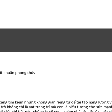
đặt chuẩn phong thủy
àng tìm kiếm những không gian riêng tư để tái tạo năng lượng và t
 trò không chỉ là vật trang trí mà còn là biểu tượng cho sức mạn
i viết chi tiết này, chúng ta sẽ cùng khám phá sâu sắc ý nghĩa 