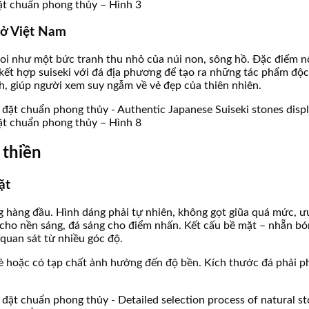
đặt chuẩn phong thủy – Hình 3
 ở Việt Nam
oi như một bức tranh thu nhỏ của núi non, sông hồ. Đặc điểm nổ
kết hợp suiseki với đá địa phương để tạo ra những tác phẩm độc
nh, giúp người xem suy ngẫm về vẻ đẹp của thiên nhiên.
đặt chuẩn phong thủy – Hình 8
 thiền
ặt
ọng hàng đầu. Hình dáng phải tự nhiên, không gọt giũa quá mức,
 cho nền sáng, đá sáng cho điểm nhấn. Kết cấu bề mặt – nhẵn bó
 quan sát từ nhiều góc độ.
ẻ hoặc có tạp chất ảnh hưởng đến độ bền. Kích thước đá phải phù