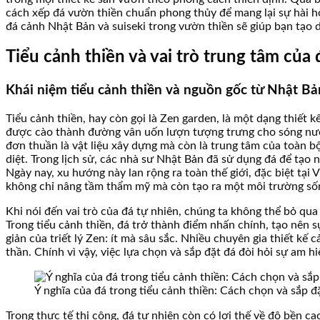
cách xếp đá vườn thiền chuẩn phong thủy để mang lại sự hài hòa
đá cảnh Nhật Bản và suiseki trong vườn thiền sẽ giúp bạn tạo
Tiểu cảnh thiền và vai trò trung tâm của 
Khái niệm tiểu cảnh thiền và nguồn gốc từ Nhật Bả
Tiểu cảnh thiền, hay còn gọi là Zen garden, là một dạng thiết 
được cào thành đường vân uốn lượn tượng trưng cho sóng nước,
đơn thuần là vật liệu xây dựng mà còn là trung tâm của toàn 
diệt. Trong lịch sử, các nhà sư Nhật Bản đã sử dụng đá để tạo 
Ngày nay, xu hướng này lan rộng ra toàn thế giới, đặc biệt tại 
không chỉ nâng tầm thẩm mỹ mà còn tạo ra một môi trường sống
Khi nói đến vai trò của đá tự nhiên, chúng ta không thể bỏ qua
Trong tiểu cảnh thiền, đá trở thành điểm nhấn chính, tạo nên
giản của triết lý Zen: ít mà sâu sắc. Nhiều chuyên gia thiết kế 
thần. Chính vì vậy, việc lựa chọn và sắp đặt đá đòi hỏi sự am
Ý nghĩa của đá trong tiểu cảnh thiền: Cách chọn và sắp 
Trong thực tế thi công, đá tự nhiên còn có lợi thế về độ bền ca