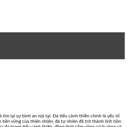
ìm lại sự bình an nội tại. Đá tiểu cảnh thiền chính là yếu tố
h bền vững của thiên nhiên, đá tự nhiên đã trở thành linh hồn
của đá trong tiểu cảnh thiền, đồng thời nắm vững cách chọn và