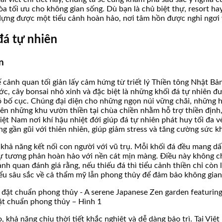
 tối ưu cho không gian sống. Dù bạn là chủ biệt thự, resort hay 
 dựng được một tiểu cảnh hoàn hảo, nơi tâm hồn được nghỉ ngơi 
đá tự nhiên
n
kế cảnh quan tối giản lấy cảm hứng từ triết lý Thiền tông Nhật 
 cây bonsai nhỏ xinh và đặc biệt là những khối đá tự nhiên đư
bộ bố cục. Chúng đại diện cho những ngọn núi vững chãi, những 
nên những khu vườn thiền tại chùa chiền nhằm hỗ trợ thiền định,
Việt Nam nơi khí hậu nhiệt đới giúp đá tự nhiên phát huy tối đa 
 gần gũi với thiên nhiên, giúp giảm stress và tăng cường sức k
 khả năng kết nối con người với vũ trụ. Mỗi khối đá đều mang dấ
 sự tương phản hoàn hảo với nền cát mịn màng. Điều này không c
cảnh quan đánh giá rằng, nếu thiếu đá thì tiểu cảnh thiền chỉ còn 
 hiểu sâu sắc về cả thẩm mỹ lẫn phong thủy để đảm bảo không gia
đặt chuẩn phong thủy – Hình 1
o, khả năng chịu thời tiết khắc nghiệt và dễ dàng bảo trì. Tại Vi