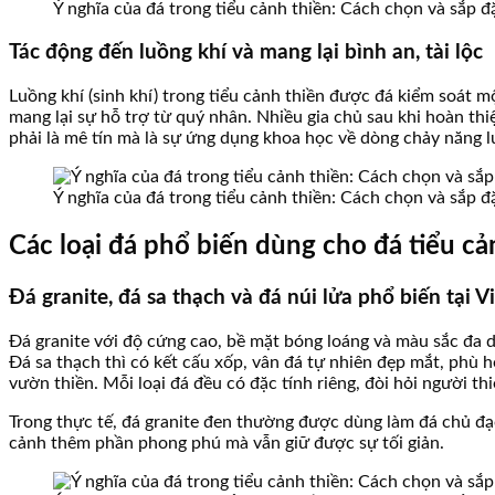
Ý nghĩa của đá trong tiểu cảnh thiền: Cách chọn và sắp 
Tác động đến luồng khí và mang lại bình an, tài lộc
Luồng khí (sinh khí) trong tiểu cảnh thiền được đá kiểm soát
mang lại sự hỗ trợ từ quý nhân. Nhiều gia chủ sau khi hoàn th
phải là mê tín mà là sự ứng dụng khoa học về dòng chảy năng l
Ý nghĩa của đá trong tiểu cảnh thiền: Cách chọn và sắp 
Các loại đá phổ biến dùng cho đá tiểu cả
Đá granite, đá sa thạch và đá núi lửa phổ biến tại 
Đá granite với độ cứng cao, bề mặt bóng loáng và màu sắc đa dạ
Đá sa thạch thì có kết cấu xốp, vân đá tự nhiên đẹp mắt, phù hợ
vườn thiền. Mỗi loại đá đều có đặc tính riêng, đòi hỏi người thi
Trong thực tế, đá granite đen thường được dùng làm đá chủ đạo
cảnh thêm phần phong phú mà vẫn giữ được sự tối giản.