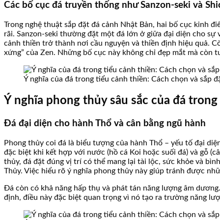
Các bố cục đá truyền thống như Sanzon-seki và Shi
Trong nghệ thuật sắp đặt đá cảnh Nhật Bản, hai bố cục kinh điể
rãi. Sanzon-seki thường đặt một đá lớn ở giữa đại diện cho sự
cảnh thiền trở thành nơi cầu nguyện và thiền định hiệu quả. C
xứng” của Zen. Những bố cục này không chỉ đẹp mắt mà còn tuâ
Ý nghĩa của đá trong tiểu cảnh thiền: Cách chọn và sắp 
Ý nghĩa phong thủy sâu sắc của đá trong 
Đá đại diện cho hành Thổ và cân bằng ngũ hành
Phong thủy coi đá là biểu tượng của hành Thổ – yếu tố đại diện
đặc biệt khi kết hợp với nước (hồ cá Koi hoặc suối đá) và gỗ (
thủy, đá đặt đúng vị trí có thể mang lại tài lộc, sức khỏe và 
Thủy. Việc hiểu rõ ý nghĩa phong thủy này giúp tránh được nhữ
Đá còn có khả năng hấp thụ và phát tán năng lượng âm dương. Nh
định, điều này đặc biệt quan trọng vì nó tạo ra trường năng lượ