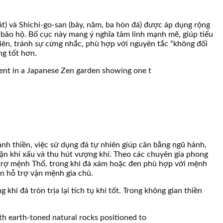
át) và Shichi-go-san (bảy, năm, ba hòn đá) được áp dụng rộng
 bảo hộ. Bố cục này mang ý nghĩa tâm linh mạnh mẽ, giúp tiểu
hiên, tránh sự cứng nhắc, phù hợp với nguyên tắc “không đối
ng tốt hơn.
ảnh thiền, việc sử dụng đá tự nhiên giúp cân bằng ngũ hành,
chặn khí xấu và thu hút vượng khí. Theo các chuyên gia phong
 hỗ trợ mệnh Thổ, trong khi đá xám hoặc đen phù hợp với mệnh
òn hỗ trợ vận mệnh gia chủ.
i đá tròn trịa lại tích tụ khí tốt. Trong không gian thiền