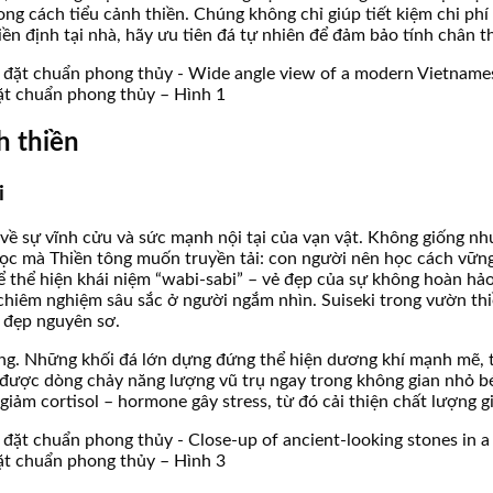
ong cách tiểu cảnh thiền. Chúng không chỉ giúp tiết kiệm chi ph
n định tại nhà, hãy ưu tiên đá tự nhiên để đảm bảo tính chân th
đặt chuẩn phong thủy – Hình 1
h thiền
i
a về sự vĩnh cửu và sức mạnh nội tại của vạn vật. Không giống nh
 học mà Thiền tông muốn truyền tải: con người nên học cách vữn
ể thể hiện khái niệm “wabi-sabi” – vẻ đẹp của sự không hoàn hả
 chiêm nghiệm sâu sắc ở người ngắm nhìn. Suiseki trong vườn t
 đẹp nguyên sơ.
g. Những khối đá lớn dựng đứng thể hiện dương khí mạnh mẽ, tr
 được dòng chảy năng lượng vũ trụ ngay trong không gian nhỏ b
giảm cortisol – hormone gây stress, từ đó cải thiện chất lượng g
đặt chuẩn phong thủy – Hình 3