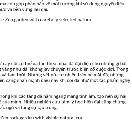
í mà còn góp phần bảo vệ môi trường khi sử dụng nguyên liệu
ực và bền vững lâu dài.
ư cây cối có thể úa tàn theo mùa, đá đại diện cho những gì bất
g vàng như đá, không lay chuyển trước biến cố cuộc đời. Trong
o và tạm thời. Những vết nứt tự nhiên trên bề mặt đá, những
hiền càng nhấn mạnh điều này khi coi đá như một tác phẩm nghệ
ong khi các tảng đá nằm ngang mang tính âm, tạo nên sự hài
é của mình. Nhiều nghiên cứu tâm lý học hiện đại cũng chứng
iấc ngủ và tăng sự tập trung.