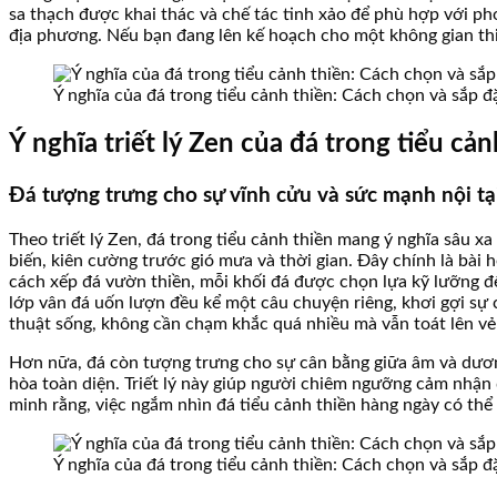
sa thạch được khai thác và chế tác tinh xảo để phù hợp với ph
địa phương. Nếu bạn đang lên kế hoạch cho một không gian thiề
Ý nghĩa của đá trong tiểu cảnh thiền: Cách chọn và sắp 
Ý nghĩa triết lý Zen của đá trong tiểu cản
Đá tượng trưng cho sự vĩnh cửu và sức mạnh nội tạ
Theo triết lý Zen, đá trong tiểu cảnh thiền mang ý nghĩa sâu x
biến, kiên cường trước gió mưa và thời gian. Đây chính là bài
cách xếp đá vườn thiền, mỗi khối đá được chọn lựa kỹ lưỡng đ
lớp vân đá uốn lượn đều kể một câu chuyện riêng, khơi gợi sự
thuật sống, không cần chạm khắc quá nhiều mà vẫn toát lên vẻ
Hơn nữa, đá còn tượng trưng cho sự cân bằng giữa âm và dươn
hòa toàn diện. Triết lý này giúp người chiêm ngưỡng cảm nhận
minh rằng, việc ngắm nhìn đá tiểu cảnh thiền hàng ngày có thể 
Ý nghĩa của đá trong tiểu cảnh thiền: Cách chọn và sắp 