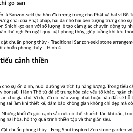
chi-go-san
n là Sanzon-seki (ba hòn đá tượng trưng cho Phật và hai vị Bồ T
 vững chãi của Phật pháp, hai đá nhỏ hai bên tượng trưng cho sự
òn Shichi-go-san với số lượng lẻ tạo cảm giác chuyển động tự n
n thủ nghiêm ngặt quy luật phong thủy, giúp luồng khí lưu thô
đặt chuẩn phong thủy – Hình 4
tiểu cảnh thiền
 cho sự ổn định, nuôi dưỡng và tích tụ năng lượng. Trong tiểu c
cây bonsai). Hành Thổ từ đá sẽ trung hòa các yếu tố khác, ngăn 
bình an cho gia chủ. Ví dụ, đá có màu vàng nhạt hoặc nâu đất sẽ
ng sai lầm khi thiết kế, đảm bảo không gian không chỉ đẹp mà c
ững khối đá góc cạnh sắc nét có thể khuếch tán khí xấu, trong kh
ng hài hòa, hỗ trợ quá trình thiền tập và thư giãn sâu.