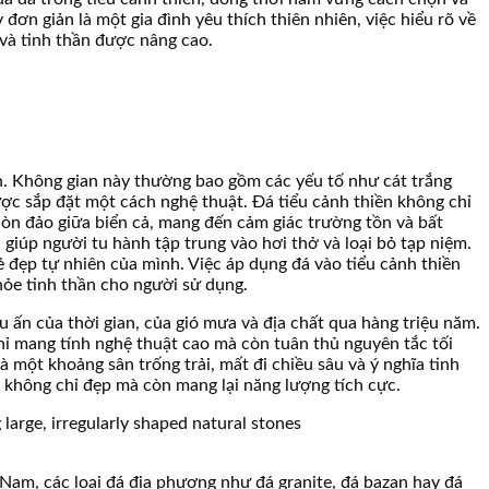
đơn giản là một gia đình yêu thích thiên nhiên, việc hiểu rõ về
và tinh thần được nâng cao.
Bản. Không gian này thường bao gồm các yếu tố như cát trắng
ợc sắp đặt một cách nghệ thuật. Đá tiểu cảnh thiền không chỉ
hòn đảo giữa biển cả, mang đến cảm giác trường tồn và bất
 giúp người tu hành tập trung vào hơi thở và loại bỏ tạp niệm.
vẻ đẹp tự nhiên của mình. Việc áp dụng đá vào tiểu cảnh thiền
hỏe tinh thần cho người sử dụng.
u ấn của thời gian, của gió mưa và địa chất qua hàng triệu năm.
hỉ mang tính nghệ thuật cao mà còn tuân thủ nguyên tắc tối
là một khoảng sân trống trải, mất đi chiều sâu và ý nghĩa tinh
n không chỉ đẹp mà còn mang lại năng lượng tích cực.
ệt Nam, các loại đá địa phương như đá granite, đá bazan hay đá