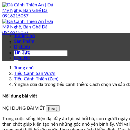
Bỏ
qua
nội
dung
Trang Chủ
Sản Phẩm
Dịch Vụ
Tin Tức
Liên Hệ
Trang chủ
Tiểu Cảnh Sân Vườn
Tiểu Cảnh Thiền (Zen)
Ý nghĩa của đá trong tiểu cảnh thiền: Cách chọn và sắp 
Nội dung bài viết
NỘI DUNG BÀI VIẾT
[hiện]
Trong cuộc sống hiện đại đầy áp lực và hối hả, con người ngày c
then chốt giúp kiến tạo nên những góc nhỏ yên bình ấy. Với vai
trong mọi thiết kế sân vườn theo phong cách thiền định. Qua bà