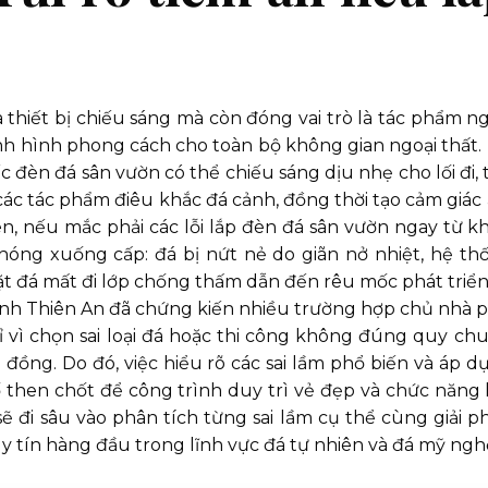
thiết bị chiếu sáng mà còn đóng vai trò là tác phẩm n
nh hình phong cách cho toàn bộ không gian ngoại thất. 
 đèn đá sân vườn có thể chiếu sáng dịu nhẹ cho lối đi, 
 các tác phẩm điêu khắc đá cảnh, đồng thời tạo cảm giác
n, nếu mắc phải các lỗi lắp đèn đá sân vườn ngay từ k
hóng xuống cấp: đá bị nứt nẻ do giãn nở nhiệt, hệ th
t đá mất đi lớp chống thấm dẫn đến rêu mốc phát triển
ảnh Thiên An đã chứng kiến nhiều trường hợp chủ nhà p
 vì chọn sai loại đá hoặc thi công không đúng quy chu
 đồng. Do đó, việc hiểu rõ các sai lầm phổ biến và áp d
ố then chốt để công trình duy trì vẻ đẹp và chức năng 
sẽ đi sâu vào phân tích từng sai lầm cụ thể cùng giải p
 tín hàng đầu trong lĩnh vực đá tự nhiên và đá mỹ ngh