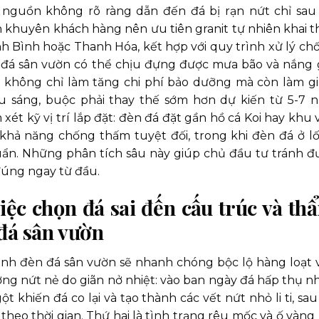
 nguồn không rõ ràng dẫn đến đá bị rạn nứt chỉ sau 
n khuyên khách hàng nên ưu tiên granit tự nhiên khai t
nh Bình hoặc Thanh Hóa, kết hợp với quy trình xử lý ch
 đá sân vườn có thể chịu đựng được mưa bão và nắng 
đá không chỉ làm tăng chi phí bảo dưỡng mà còn làm g
ếu sáng, buộc phải thay thế sớm hơn dự kiến từ 5-7 
xét kỹ vị trí lắp đặt: đèn đá đặt gần hồ cá Koi hay khu 
 khả năng chống thấm tuyệt đối, trong khi đèn đá ở lối
uẩn. Những phân tích sâu này giúp chủ đầu tư tránh đ
 đúng ngay từ đầu.
việc chọn đá sai đến cấu trúc và th
đá sân vườn
ình đèn đá sân vườn sẽ nhanh chóng bộc lộ hàng loạt 
ợng nứt nẻ do giãn nở nhiệt: vào ban ngày đá hấp thụ nh
khiến đá co lại và tạo thành các vết nứt nhỏ li ti, sau
heo thời gian. Thứ hai là tình trạng rêu mốc và ố vàng 