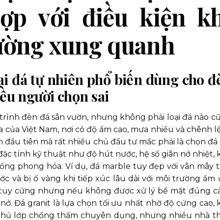
p với điều kiện kh
rường xung quanh
loại đá tự nhiên phổ biến dùng cho đ
iều người chọn sai
 trình đèn đá sân vườn, nhưng không phải loại đá nào c
a của Việt Nam, nơi có độ ẩm cao, mưa nhiều và chênh l
m đầu tiên mà rất nhiều chủ đầu tư mắc phải là chọn đá 
c tính kỹ thuật như độ hút nước, hệ số giãn nở nhiệt, 
ống phong hóa. Ví dụ, đá marble tuy đẹp với vân mây t
c và bị ố vàng khi tiếp xúc lâu dài với môi trường ẩm 
n tuy cứng nhưng nếu không được xử lý bề mặt đúng c
nở. Đá granit là lựa chọn tối ưu nhất nhờ độ cứng cao, 
phủ lớp chống thấm chuyên dụng, nhưng nhiều nhà t