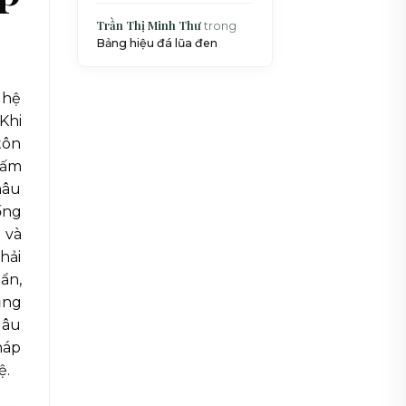
Trần Thị Minh Thư
trong
Bảng hiệu đá lũa đen
ghệ
Khi
tôn
 ấm
hâu
ống
 và
hải
ẩn,
ụng
lâu
háp
ệ.