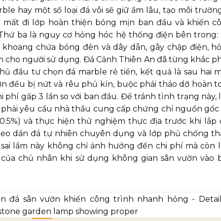
le hay một số loại đá vôi sẽ giữ ẩm lâu, tạo môi trường
àm mất đi lớp hoàn thiện bóng mịn ban đầu và khiến c
. Thứ ba là nguy cơ hỏng hóc hệ thống điện bên trong: 
 khoang chứa bóng đèn và dây dẫn, gây chập điện, h
m cho người sử dụng. Đá Cảnh Thiên An đã từng khắc p
chủ đầu tư chọn đá marble rẻ tiền, kết quả là sau hai 
ờn đều bị nứt và rêu phủ kín, buộc phải tháo dỡ hoàn t
i phí gấp 3 lần so với ban đầu. Để tránh tình trạng này, 
à phải yêu cầu nhà thầu cung cấp chứng chỉ nguồn gốc 
0.5%) và thực hiện thử nghiệm thực địa trước khi lắp 
i keo dán đá tự nhiên chuyên dụng và lớp phủ chống t
 sai lầm này không chỉ ảnh hưởng đến chi phí mà còn 
m của chủ nhân khi sử dụng không gian sân vườn vào 