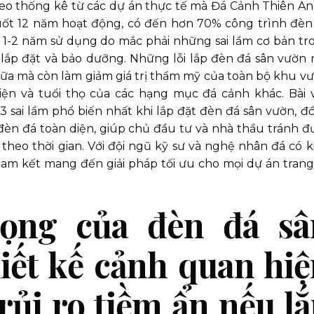
eo thống kê từ các dự án thực tế mà Đá Cảnh Thiên An
uốt 12 năm hoạt động, có đến hơn 70% công trình đèn
 1-2 năm sử dụng do mắc phải những sai lầm cơ bản tr
g lắp đặt và bảo dưỡng. Những lỗi lắp đèn đá sân vườn 
hữa mà còn làm giảm giá trị thẩm mỹ của toàn bộ khu vư
ện và tuổi thọ của các hạng mục đá cảnh khác. Bài v
 3 sai lầm phổ biến nhất khi lắp đặt đèn đá sân vườn, đ
đèn đá toàn diện, giúp chủ đầu tư và nhà thầu tránh đ
theo thời gian. Với đội ngũ kỹ sư và nghệ nhân đá có k
m kết mang đến giải pháp tối ưu cho mọi dự án trang 
ọng của đèn đá sâ
iết kế cảnh quan hi
rủi ro tiềm ẩn nếu l