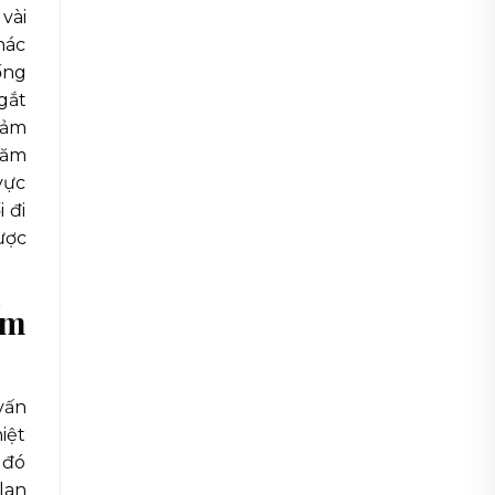
vài
hác
ống
gắt
iảm
năm
vực
 đi
ược
ẩm
vấn
iệt
 đó
lan