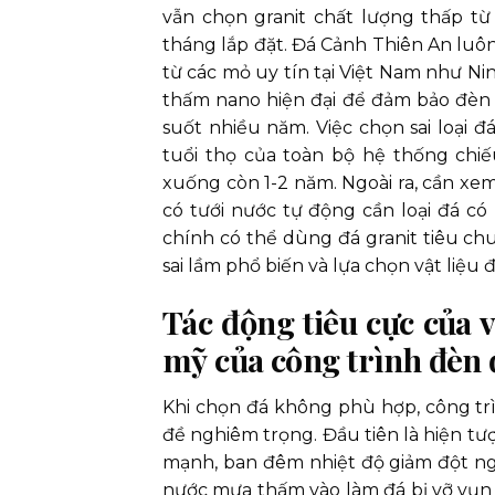
vẫn chọn granit chất lượng thấp từ
tháng lắp đặt. Đá Cảnh Thiên An luô
từ các mỏ uy tín tại Việt Nam như Ni
thấm nano hiện đại để đảm bảo đèn
suốt nhiều năm. Việc chọn sai loại 
tuổi thọ của toàn bộ hệ thống chi
xuống còn 1-2 năm. Ngoài ra, cần xem 
có tưới nước tự động cần loại đá có
chính có thể dùng đá granit tiêu ch
sai lầm phổ biến và lựa chọn vật liệu
Tác động tiêu cực của 
mỹ của công trình đèn 
Khi chọn đá không phù hợp, công tr
đề nghiêm trọng. Đầu tiên là hiện tư
mạnh, ban đêm nhiệt độ giảm đột ngột 
nước mưa thấm vào làm đá bị vỡ vụn t