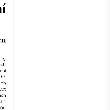
í
èn
ũng
ệch
chỉ
khả
inh
ướt
ách
khả
hầu