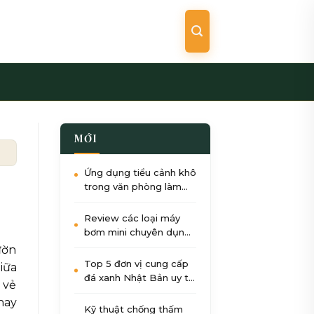
MỚI
trình nhanh hỏng
Ứng dụng tiểu cảnh khô
trong văn phòng làm
việc: Giảm stress, tăng
năng suất
Review các loại máy
bơm mini chuyên dụng
cho tiểu cảnh nước góc
ườn
sân
Top 5 đơn vị cung cấp
iữa
đá xanh Nhật Bản uy tín
 vẻ
nhất tại Việt Nam 2026
hay
Kỹ thuật chống thấm