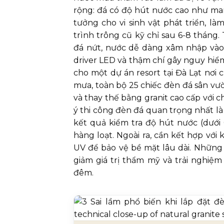
rộng: đá có độ hút nước cao như marb
tưởng cho vi sinh vật phát triển, l
trình trông cũ kỹ chỉ sau 6-8 tháng
đá nứt, nước dễ dàng xâm nhập vào
driver LED và thậm chí gây nguy hiể
cho một dự án resort tại Đà Lạt nơi 
mưa, toàn bộ 25 chiếc đèn đá sân vư
và thay thế bằng granit cao cấp với ch
ý thi công đèn đá quan trọng nhất l
kết quả kiểm tra độ hút nước (dưới 
hàng loạt. Ngoài ra, cần kết hợp vớ
UV để bảo vệ bề mặt lâu dài. Những
giảm giá trị thẩm mỹ và trải nghiệ
đêm.