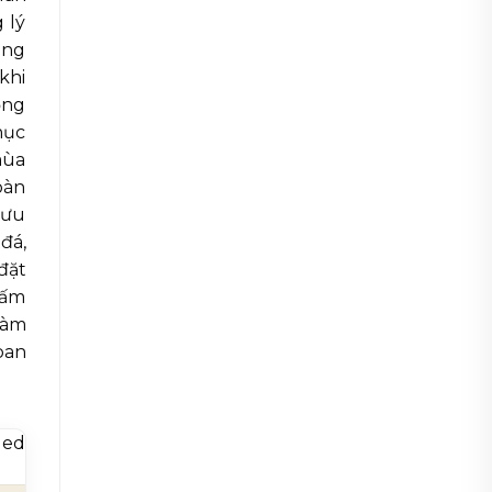
 lý
ông
khi
ỏng
hục
mùa
oàn
lưu
đá,
đặt
hấm
làm
ban