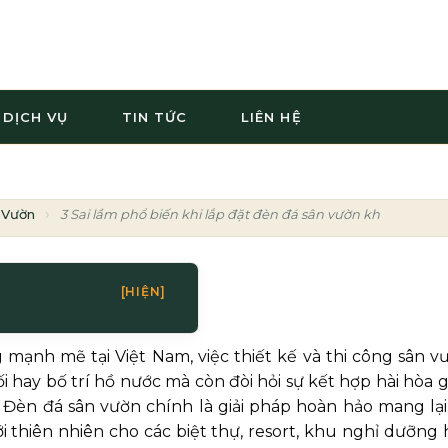
DỊCH VỤ
TIN TỨC
LIÊN HỆ
 Vườn
3 Sai lầm phổ biến khi lắp đặt đèn đá sân vườn khiến công 
[HIỆN]
 mạnh mẽ tại Việt Nam, việc thiết kế và thi công sân v
ối hay bố trí hồ nước mà còn đòi hỏi sự kết hợp hài hòa g
. Đèn đá sân vườn chính là giải pháp hoàn hảo mang lại
i thiên nhiên cho các biệt thự, resort, khu nghỉ dưỡng 