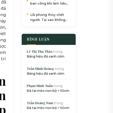
 đã
ban công khi làm tiểu
 đá
cảnh: Quy trình 5 bước
chuẩn SEO
ong
Lỗi phong thủy chết
người: Tại sao không
này
nên đặt bể cá dưới gầm
ờn,
cầu thang?
iết
BÌNH LUẬN
ồng
ược
Lê Thị Thu Thảo
trong
inh
Bảng hiệu đá xanh cốm
trí
Trần Minh Hoàng
trong
Bảng hiệu đá xanh cốm
n
Phạm Minh Tuấn
trong
ện
Đá tai mèo non bộ > 50cm
Trần Hoàng Nam
trong
ắp
Đá tai mèo non bộ > 50cm