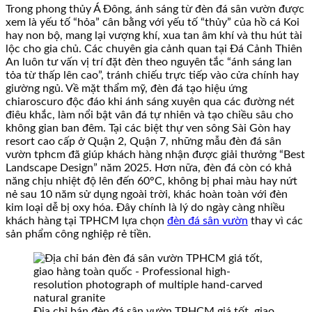
Trong phong thủy Á Đông, ánh sáng từ đèn đá sân vườn được
xem là yếu tố “hỏa” cân bằng với yếu tố “thủy” của hồ cá Koi
hay non bộ, mang lại vượng khí, xua tan âm khí và thu hút tài
lộc cho gia chủ. Các chuyên gia cảnh quan tại Đá Cảnh Thiên
An luôn tư vấn vị trí đặt đèn theo nguyên tắc “ánh sáng lan
tỏa từ thấp lên cao”, tránh chiếu trực tiếp vào cửa chính hay
giường ngủ. Về mặt thẩm mỹ, đèn đá tạo hiệu ứng
chiaroscuro độc đáo khi ánh sáng xuyên qua các đường nét
điêu khắc, làm nổi bật vân đá tự nhiên và tạo chiều sâu cho
không gian ban đêm. Tại các biệt thự ven sông Sài Gòn hay
resort cao cấp ở Quận 2, Quận 7, những mẫu đèn đá sân
vườn tphcm đã giúp khách hàng nhận được giải thưởng “Best
Landscape Design” năm 2025. Hơn nữa, đèn đá còn có khả
năng chịu nhiệt độ lên đến 60°C, không bị phai màu hay nứt
nẻ sau 10 năm sử dụng ngoài trời, khác hoàn toàn với đèn
kim loại dễ bị oxy hóa. Đây chính là lý do ngày càng nhiều
khách hàng tại TPHCM lựa chọn
đèn đá sân vườn
thay vì các
sản phẩm công nghiệp rẻ tiền.
Địa chỉ bán đèn đá sân vườn TPHCM giá tốt, giao