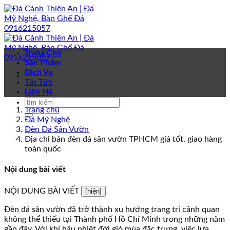
Bỏ
qua
nội
dung
Trang Chủ
Sản Phẩm
Dịch Vụ
Tin Tức
Liên Hệ
Trang chủ
Đá Mỹ Nghệ
Đèn Đá Sân Vườn
Địa chỉ bán đèn đá sân vườn TPHCM giá tốt, giao hàng
toàn quốc
Nội dung bài viết
NỘI DUNG BÀI VIẾT
[hiện]
Đèn đá sân vườn đã trở thành xu hướng trang trí cảnh quan
không thể thiếu tại Thành phố Hồ Chí Minh trong những năm
gần đây. Với khí hậu nhiệt đới gió mùa đặc trưng, việc lựa