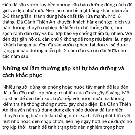
Đèn đá sân vườn tuy bền nhưng cần bảo dưỡng đúng cách để
giữ vẻ đẹp như mới. Nên lau chùi bề mặt bằng khăn mềm ẩm
2-3 tháng/lần, tránh dùng hóa chất tẩy rửa mạnh. Mỗi 6
tháng, Đá Cảnh Thiên An khuyên khách hàng nên gọi dịch vụ
bảo dưỡng chuyên nghiệp để kiểm tra hệ thống điện, làm
sạch rãnh dẫn dây và bôi lớp bảo vệ chống thấm tự nhiên. Với
đèn đặt gần hồ cá, cần chú ý không để rong rêu bám lâu ngày.
Khách hàng mua đèn đá sân vườn tphcm tại đơn vị sẽ được
tặng gói bảo dưỡng miễn phí 2 năm đầu và ưu đãi 50% cho
các năm sau.
Những sai lầm thường gặp khi tự bảo dưỡng và
cách khắc phục
Nhiều người dùng xà phòng hoặc nước tẩy mạnh để lau đèn
đá, dẫn đến mất lớp bóng tự nhiên của đá và gây ố vàng. Một
số khác để đèn tiếp xúc trực tiếp với nước mưa mà không
kiểm tra hệ thống chống nước, gây chập điện. Đá Cảnh Thiên
An khuyên nên sử dụng dung dịch bảo dưỡng đá tự nhiên
chuyên dụng hoặc chỉ lau bằng nước sạch. Nếu phát hiện vết
nứt nhỏ hoặc đèn chập chờn, liên hệ ngay hotline để được hỗ
trợ kịp thời, tránh để tình trạng trở nên nghiêm trọng hơn.