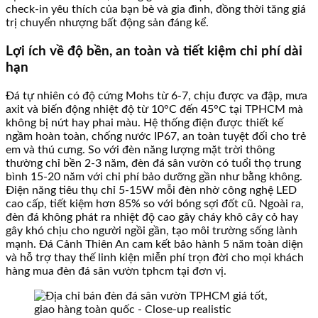
check-in yêu thích của bạn bè và gia đình, đồng thời tăng giá
trị chuyển nhượng bất động sản đáng kể.
Lợi ích về độ bền, an toàn và tiết kiệm chi phí dài
hạn
Đá tự nhiên có độ cứng Mohs từ 6-7, chịu được va đập, mưa
axit và biến động nhiệt độ từ 10°C đến 45°C tại TPHCM mà
không bị nứt hay phai màu. Hệ thống điện được thiết kế
ngầm hoàn toàn, chống nước IP67, an toàn tuyệt đối cho trẻ
em và thú cưng. So với đèn năng lượng mặt trời thông
thường chỉ bền 2-3 năm, đèn đá sân vườn có tuổi thọ trung
bình 15-20 năm với chi phí bảo dưỡng gần như bằng không.
Điện năng tiêu thụ chỉ 5-15W mỗi đèn nhờ công nghệ LED
cao cấp, tiết kiệm hơn 85% so với bóng sợi đốt cũ. Ngoài ra,
đèn đá không phát ra nhiệt độ cao gây cháy khô cây cỏ hay
gây khó chịu cho người ngồi gần, tạo môi trường sống lành
mạnh. Đá Cảnh Thiên An cam kết bảo hành 5 năm toàn diện
và hỗ trợ thay thế linh kiện miễn phí trọn đời cho mọi khách
hàng mua đèn đá sân vườn tphcm tại đơn vị.