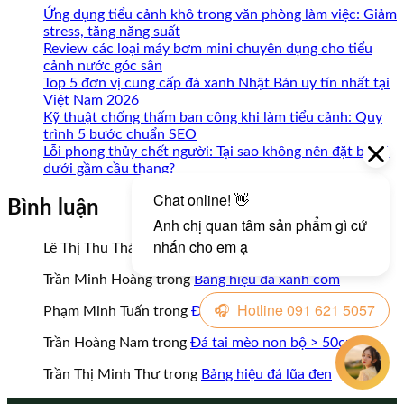
Ứng dụng tiểu cảnh khô trong văn phòng làm việc: Giảm
stress, tăng năng suất
Review các loại máy bơm mini chuyên dụng cho tiểu
cảnh nước góc sân
Top 5 đơn vị cung cấp đá xanh Nhật Bản uy tín nhất tại
Việt Nam 2026
Kỹ thuật chống thấm ban công khi làm tiểu cảnh: Quy
trình 5 bước chuẩn SEO
Lỗi phong thủy chết người: Tại sao không nên đặt bể cá
dưới gầm cầu thang?
Bình luận
Lê Thị Thu Thảo
trong
Bảng hiệu đá xanh cốm
Trần Minh Hoàng
trong
Bảng hiệu đá xanh cốm
Phạm Minh Tuấn
trong
Đá tai mèo non bộ > 50cm
Trần Hoàng Nam
trong
Đá tai mèo non bộ > 50cm
Trần Thị Minh Thư
trong
Bảng hiệu đá lũa đen