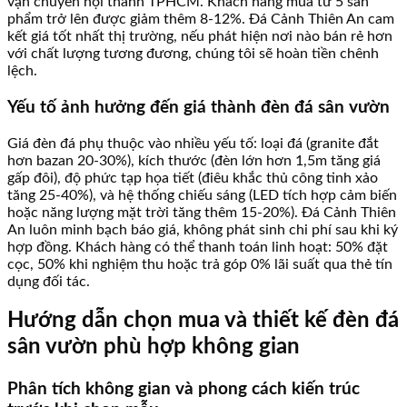
vận chuyển nội thành TPHCM. Khách hàng mua từ 5 sản
phẩm trở lên được giảm thêm 8-12%. Đá Cảnh Thiên An cam
kết giá tốt nhất thị trường, nếu phát hiện nơi nào bán rẻ hơn
với chất lượng tương đương, chúng tôi sẽ hoàn tiền chênh
lệch.
Yếu tố ảnh hưởng đến giá thành đèn đá sân vườn
Giá đèn đá phụ thuộc vào nhiều yếu tố: loại đá (granite đắt
hơn bazan 20-30%), kích thước (đèn lớn hơn 1,5m tăng giá
gấp đôi), độ phức tạp họa tiết (điêu khắc thủ công tinh xảo
tăng 25-40%), và hệ thống chiếu sáng (LED tích hợp cảm biến
hoặc năng lượng mặt trời tăng thêm 15-20%). Đá Cảnh Thiên
An luôn minh bạch báo giá, không phát sinh chi phí sau khi ký
hợp đồng. Khách hàng có thể thanh toán linh hoạt: 50% đặt
cọc, 50% khi nghiệm thu hoặc trả góp 0% lãi suất qua thẻ tín
dụng đối tác.
Hướng dẫn chọn mua và thiết kế đèn đá
sân vườn phù hợp không gian
Phân tích không gian và phong cách kiến trúc