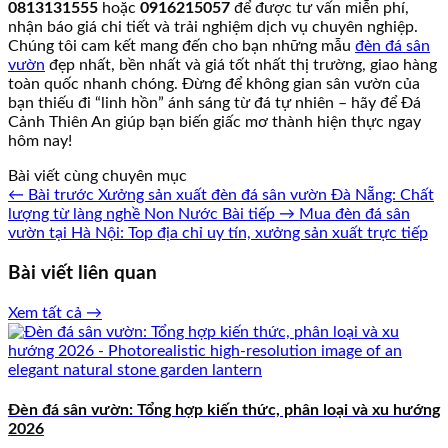
0813131555
hoặc
0916215057
để được tư vấn miễn phí,
nhận báo giá chi tiết và trải nghiệm dịch vụ chuyên nghiệp.
Chúng tôi cam kết mang đến cho bạn những mẫu
đèn đá sân
vườn
đẹp nhất, bền nhất và giá tốt nhất thị trường, giao hàng
toàn quốc nhanh chóng. Đừng để không gian sân vườn của
bạn thiếu đi “linh hồn” ánh sáng từ đá tự nhiên – hãy để Đá
Cảnh Thiên An giúp bạn biến giấc mơ thành hiện thực ngay
hôm nay!
Bài viết cùng chuyên mục
← Bài trước
Xưởng sản xuất đèn đá sân vườn Đà Nẵng: Chất
lượng từ làng nghề Non Nước
Bài tiếp →
Mua đèn đá sân
vườn tại Hà Nội: Top địa chỉ uy tín, xưởng sản xuất trực tiếp
Bài viết liên quan
Xem tất cả →
Đèn đá sân vườn: Tổng hợp kiến thức, phân loại và xu hướng
2026