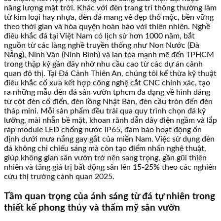
năng lượng mặt trời. Khác với đèn trang trí thông thường làm
từ kim loại hay nhựa, đèn đá mang vẻ đẹp thô mộc, bền vững
theo thời gian và hòa quyện hoàn hảo với thiên nhiên. Nghề
điêu khắc đá tại Việt Nam có lịch sử hơn 1000 năm, bắt
nguồn từ các làng nghề truyền thống như Non Nước (Đà
Nẵng), Ninh Vân (Ninh Bình) và lan tỏa mạnh mẽ đến TPHCM
trong thập kỷ gần đây nhờ nhu cầu cao từ các dự án cảnh
quan đô thị. Tại Đá Cảnh Thiên An, chúng tôi kế thừa kỹ thuật
điêu khắc cổ xưa kết hợp công nghệ cắt CNC chính xác, tạo
ra những mẫu đèn đá sân vườn tphcm đa dạng về hình dáng
từ cột đèn cổ điển, đèn lồng Nhật Bản, đèn cầu tròn đến đèn
tháp mini. Mỗi sản phẩm đều trải qua quy trình chọn đá kỹ
lưỡng, mài nhẵn bề mặt, khoan rãnh dẫn dây điện ngầm và lắp
ráp module LED chống nước IP65, đảm bảo hoạt động ổn
định dưới mưa nắng gay gắt của miền Nam. Việc sử dụng đèn
đá không chỉ chiếu sáng mà còn tạo điểm nhấn nghệ thuật,
giúp không gian sân vườn trở nên sang trọng, gần gũi thiên
nhiên và tăng giá trị bất động sản lên 15-25% theo các nghiên
cứu thị trường cảnh quan 2025.
Tầm quan trọng của ánh sáng từ đá tự nhiên trong
thiết kế phong thủy và thẩm mỹ sân vườn