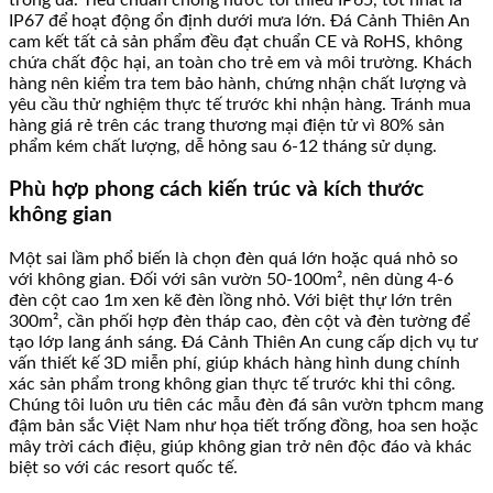
IP67 để hoạt động ổn định dưới mưa lớn. Đá Cảnh Thiên An
cam kết tất cả sản phẩm đều đạt chuẩn CE và RoHS, không
chứa chất độc hại, an toàn cho trẻ em và môi trường. Khách
hàng nên kiểm tra tem bảo hành, chứng nhận chất lượng và
yêu cầu thử nghiệm thực tế trước khi nhận hàng. Tránh mua
hàng giá rẻ trên các trang thương mại điện tử vì 80% sản
phẩm kém chất lượng, dễ hỏng sau 6-12 tháng sử dụng.
Phù hợp phong cách kiến trúc và kích thước
không gian
Một sai lầm phổ biến là chọn đèn quá lớn hoặc quá nhỏ so
với không gian. Đối với sân vườn 50-100m², nên dùng 4-6
đèn cột cao 1m xen kẽ đèn lồng nhỏ. Với biệt thự lớn trên
300m², cần phối hợp đèn tháp cao, đèn cột và đèn tường để
tạo lớp lang ánh sáng. Đá Cảnh Thiên An cung cấp dịch vụ tư
vấn thiết kế 3D miễn phí, giúp khách hàng hình dung chính
xác sản phẩm trong không gian thực tế trước khi thi công.
Chúng tôi luôn ưu tiên các mẫu đèn đá sân vườn tphcm mang
đậm bản sắc Việt Nam như họa tiết trống đồng, hoa sen hoặc
mây trời cách điệu, giúp không gian trở nên độc đáo và khác
biệt so với các resort quốc tế.