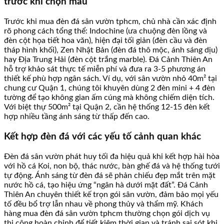
trước khi chọn mẫu
Trước khi mua đèn đá sân vườn tphcm, chủ nhà cần xác định
rõ phong cách tổng thể: Indochine (ưa chuộng đèn lồng và
đèn cột họa tiết hoa văn), hiện đại tối giản (đèn cầu và đèn
tháp hình khối), Zen Nhật Bản (đèn đá thô mộc, ánh sáng dịu)
hay Địa Trung Hải (đèn cột trắng marble). Đá Cảnh Thiên An
hỗ trợ khảo sát thực tế miễn phí và đưa ra 3-5 phương án
thiết kế phù hợp ngân sách. Ví dụ, với sân vườn nhỏ 40m² tại
chung cư Quận 1, chúng tôi khuyên dùng 2 đèn mini + 4 đèn
tường để tạo không gian ấm cúng mà không chiếm diện tích.
Với biệt thự 500m² tại Quận 2, cần hệ thống 12-15 đèn kết
hợp nhiều tầng ánh sáng từ thấp đến cao.
Kết hợp đèn đá với các yếu tố cảnh quan khác
Đèn đá sân vườn phát huy tối đa hiệu quả khi kết hợp hài hòa
với hồ cá Koi, non bộ, thác nước, bàn ghế đá và hệ thống tưới
tự động. Ánh sáng từ đèn đá sẽ phản chiếu đẹp mắt trên mặt
nước hồ cá, tạo hiệu ứng “ngân hà dưới mặt đất”. Đá Cảnh
Thiên An chuyên thiết kế trọn gói sân vườn, đảm bảo mọi yếu
tố đều bổ trợ lẫn nhau về phong thủy và thẩm mỹ. Khách
hàng mua đèn đá sân vườn tphcm thường chọn gói dịch vụ
thi công hoàn chỉnh để tiết kiệm thời gian và tránh sai sót khi