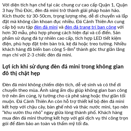
Với diện tích hạn chế tại các chung cư cao cấp Quận 1, Quận
3 hay Thủ Đức, đèn đá mini trở thành giải pháp hoàn hảo.
Kích thước từ 30-50cm, trọng lượng nhẹ, dễ di chuyển và lắp
đặt mà không cần khoan đục nhiều. Đá Cảnh Thiên An cung
cấp bộ sưu tập
đèn đá mini
và
đèn đá trang trí ban công
với
hơn 30 mẫu, phù hợp phong cách hiện đại và cổ điển. Sản
phẩm sử dụng đá tự nhiên cao cấp, tích hợp LED tiết kiệm
điện, phù hợp đặt trên bàn trà, kệ đá hoặc treo tường. Nhiều
khách hàng đã biến ban công 5-8m² thành góc thư giãn lãng
mạn chỉ với 2-3 chiếc đèn đá mini.
Lợi ích khi sử dụng đèn đá mini trong không gian
đô thị chật hẹp
Đèn đá mini không chiếm diện tích, dễ vệ sinh và có thể di
chuyển theo mùa. Ánh sáng ấm dịu giúp không gian ban công
trở nên ấm cúng, lý tưởng cho cà phê sáng hoặc thư giãn tối
muộn. Đá Cảnh Thiên An còn hỗ trợ thiết kế bộ đèn đá mini
kết hợp với chậu cây, bàn ghế nhỏ và thác nước mini, tạo nên
“khu vườn thu nhỏ” ngay giữa lòng thành phố. Khách hàng
mua đèn đá mini thường kết hợp với gói dịch vụ thi công trọn
gói để đảm bảo an toàn và thẩm mỹ tối đa.