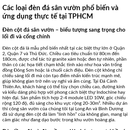
Các loại đèn đá sân vườn phổ biến và
ứng dụng thực tế tại TPHCM
Đèn cột đá sân vườn – biểu tượng sang trọng cho
lối đi và cổng chính
Đèn cột đá là mẫu phổ biến nhất tại các biệt thự lớn ở Quận
2, Quận 7 và Thủ Đức. Chiều cao tiêu chuẩn từ 80cm đến
180cm, được chế tác từ granite xám hoặc đen tự nhiên, phần
thân có các họa tiết chạm khắc tinh xảo như hoa văn trống
đồng Đông Sơn hoặc lá chuối cách điệu. Đèn cột không chỉ
chiếu sáng lối đi mà còn tạo điểm nhấn kiến trúc mạnh mẽ,
giúp không gian trở nên uy nghi và ấm cúng. Tại Đá Cảnh
Thiên An, khách hàng có thể tùy chọn chiều cao, đường kính
và kiểu dáng phù hợp với phong cách biệt thự Indochine hay
hiện đại. Sản phẩm tích hợp 2-4 module LED 10W, góc chiếu
rộng 120 độ, đủ sáng cho khu vực rộng 20-30m². Nhiều dự án
thi công sân vườn của chúng tôi tại Long An và Bình Dương
đã sử dụng đèn cột đá làm “linh hồn” của không gian, mang lại
cảm giác như đang dạo bước trong khu vườn hoàng gia.