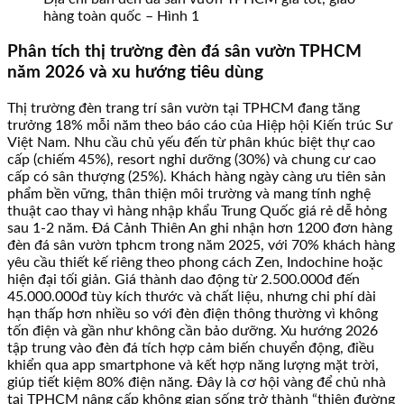
hàng toàn quốc – Hình 1
Phân tích thị trường đèn đá sân vườn TPHCM
năm 2026 và xu hướng tiêu dùng
Thị trường đèn trang trí sân vườn tại TPHCM đang tăng
trưởng 18% mỗi năm theo báo cáo của Hiệp hội Kiến trúc Sư
Việt Nam. Nhu cầu chủ yếu đến từ phân khúc biệt thự cao
cấp (chiếm 45%), resort nghỉ dưỡng (30%) và chung cư cao
cấp có sân thượng (25%). Khách hàng ngày càng ưu tiên sản
phẩm bền vững, thân thiện môi trường và mang tính nghệ
thuật cao thay vì hàng nhập khẩu Trung Quốc giá rẻ dễ hỏng
sau 1-2 năm. Đá Cảnh Thiên An ghi nhận hơn 1200 đơn hàng
đèn đá sân vườn tphcm trong năm 2025, với 70% khách hàng
yêu cầu thiết kế riêng theo phong cách Zen, Indochine hoặc
hiện đại tối giản. Giá thành dao động từ 2.500.000đ đến
45.000.000đ tùy kích thước và chất liệu, nhưng chi phí dài
hạn thấp hơn nhiều so với đèn điện thông thường vì không
tốn điện và gần như không cần bảo dưỡng. Xu hướng 2026
tập trung vào đèn đá tích hợp cảm biến chuyển động, điều
khiển qua app smartphone và kết hợp năng lượng mặt trời,
giúp tiết kiệm 80% điện năng. Đây là cơ hội vàng để chủ nhà
tại TPHCM nâng cấp không gian sống trở thành “thiên đường