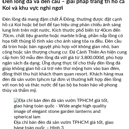
Đèn lồng đá và đèn cầu – giải pháp trang trí hồ cá
Koi và khu vực nghỉ ngơi
Đèn lồng đá mang đậm chất Á Đông, thường được đặt cạnh
hồ cá Koi hoặc bể bơi để tạo hiệu ứng phản chiếu ánh sáng
lung linh trên mặt nước. Kích thước phổ biến từ 40cm đến
70cm, chất liệu granite hoặc marble trắng, phần nắp lồng có
họa tiết thủng lỗ tinh xảo cho ánh sáng tỏa ra đều. Đèn cầu
đá tròn hoặc bán nguyệt phù hợp với không gian nhỏ, ban
công hoặc sân thượng chung cư. Đá Cảnh Thiên An hiện cung
cấp hơn 50 mẫu đèn lồng đá với giá từ 3.800.000đ, phù hợp
ngân sách đa dạng. Ứng dụng thực tế cho thấy đèn lồng đá
giúp không gian hồ cá trở nên thơ mộng hơn vào ban đêm,
đồng thời thu hút khách tham quan resort. Khách hàng mua
đèn đá sân vườn tphcm tại đơn vị thường kết hợp đèn lồng
với non bộ và thác nước để tạo bộ ba hoàn hảo về phong
thủy và thẩm mỹ.
Địa chỉ bán đèn đá sân vườn TPHCM giá tốt, giao
hàng toàn quốc – Hình 3