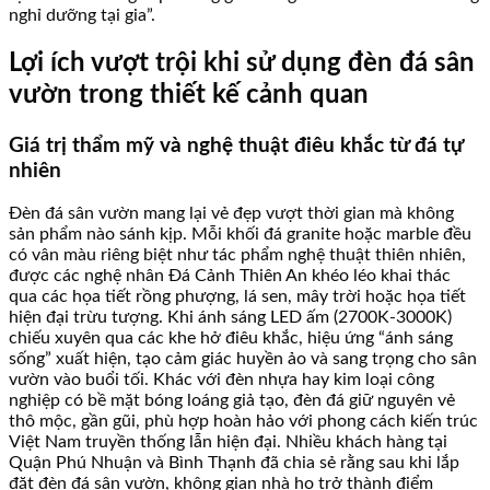
nghỉ dưỡng tại gia”.
Lợi ích vượt trội khi sử dụng đèn đá sân
vườn trong thiết kế cảnh quan
Giá trị thẩm mỹ và nghệ thuật điêu khắc từ đá tự
nhiên
Đèn đá sân vườn mang lại vẻ đẹp vượt thời gian mà không
sản phẩm nào sánh kịp. Mỗi khối đá granite hoặc marble đều
có vân màu riêng biệt như tác phẩm nghệ thuật thiên nhiên,
được các nghệ nhân Đá Cảnh Thiên An khéo léo khai thác
qua các họa tiết rồng phượng, lá sen, mây trời hoặc họa tiết
hiện đại trừu tượng. Khi ánh sáng LED ấm (2700K-3000K)
chiếu xuyên qua các khe hở điêu khắc, hiệu ứng “ánh sáng
sống” xuất hiện, tạo cảm giác huyền ảo và sang trọng cho sân
vườn vào buổi tối. Khác với đèn nhựa hay kim loại công
nghiệp có bề mặt bóng loáng giả tạo, đèn đá giữ nguyên vẻ
thô mộc, gần gũi, phù hợp hoàn hảo với phong cách kiến trúc
Việt Nam truyền thống lẫn hiện đại. Nhiều khách hàng tại
Quận Phú Nhuận và Bình Thạnh đã chia sẻ rằng sau khi lắp
đặt đèn đá sân vườn, không gian nhà họ trở thành điểm