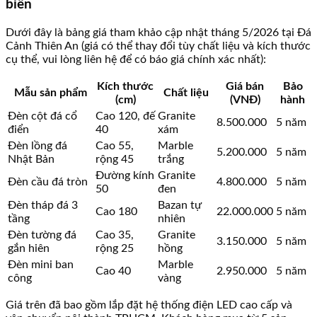
biến
Dưới đây là bảng giá tham khảo cập nhật tháng 5/2026 tại Đá
Cảnh Thiên An (giá có thể thay đổi tùy chất liệu và kích thước
cụ thể, vui lòng liên hệ để có báo giá chính xác nhất):
Kích thước
Giá bán
Bảo
Mẫu sản phẩm
Chất liệu
(cm)
(VNĐ)
hành
Đèn cột đá cổ
Cao 120, đế
Granite
8.500.000
5 năm
điển
40
xám
Đèn lồng đá
Cao 55,
Marble
5.200.000
5 năm
Nhật Bản
rộng 45
trắng
Đường kính
Granite
Đèn cầu đá tròn
4.800.000
5 năm
50
đen
Đèn tháp đá 3
Bazan tự
Cao 180
22.000.000
5 năm
tầng
nhiên
Đèn tường đá
Cao 35,
Granite
3.150.000
5 năm
gắn hiên
rộng 25
hồng
Đèn mini ban
Marble
Cao 40
2.950.000
5 năm
công
vàng
Giá trên đã bao gồm lắp đặt hệ thống điện LED cao cấp và