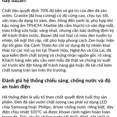
hay bazan?
Chất liệu quyết định 70% độ bền và giá trị của đèn đá sân
vườn. Granite (đá hoa cương) có độ cứng cao, chịu lực tốt,
vân màu đa dạng từ xám, đen, hồng đến xanh lá, phù hợp khí
hậu nóng ẩm TPHCM. Marble (đá cẩm thạch) có vân đẹp mắt,
màu trắng sữa hoặc vàng nhạt, nhưng cần bảo dưỡng định kỳ
để tránh thấm nước. Bazan (đá núi lửa) có màu đen tuyền tự
nhiên, bề mặt thô ráp, rất phù hợp phong cách Zen hoặc hiện
đại tối giản. Đá Cảnh Thiên An chỉ sử dụng đá tự nhiên khai
thác từ các mỏ uy tín tại Thanh Hóa, Nghệ An và Gia Lai, đã
qua kiểm định chất lượng và chứng nhận nguồn gốc rõ ràng.
Khách hàng nên yêu cầu xem mẫu đá thật và chứng từ xuất
xứ trước khi đặt hàng để tránh hàng giả hoặc đá tái chế kém
chất lượng tràn lan trên thị trường.
Đánh giá hệ thống chiếu sáng, chống nước và độ
an toàn điện
Hệ thống điện là yếu tố then chốt quyết định tuổi thọ sản
phẩm. Đèn đá sân vườn chất lượng cao phải sử dụng LED
chip Samsung hoặc Philips, driver chống nước riêng biệt, dây
điện chịu nhiệt 105°C và được khoan rãnh ngầm hoàn toàn
trong đá. Tiêu chuẩn chống nước tối thiểu IP65, tốt nhất là