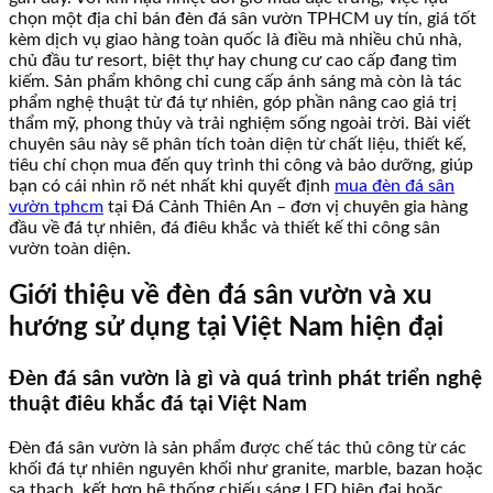
chọn một địa chỉ bán đèn đá sân vườn TPHCM uy tín, giá tốt
kèm dịch vụ giao hàng toàn quốc là điều mà nhiều chủ nhà,
chủ đầu tư resort, biệt thự hay chung cư cao cấp đang tìm
kiếm. Sản phẩm không chỉ cung cấp ánh sáng mà còn là tác
phẩm nghệ thuật từ đá tự nhiên, góp phần nâng cao giá trị
thẩm mỹ, phong thủy và trải nghiệm sống ngoài trời. Bài viết
chuyên sâu này sẽ phân tích toàn diện từ chất liệu, thiết kế,
tiêu chí chọn mua đến quy trình thi công và bảo dưỡng, giúp
bạn có cái nhìn rõ nét nhất khi quyết định
mua đèn đá sân
vườn tphcm
tại Đá Cảnh Thiên An – đơn vị chuyên gia hàng
đầu về đá tự nhiên, đá điêu khắc và thiết kế thi công sân
vườn toàn diện.
Giới thiệu về đèn đá sân vườn và xu
hướng sử dụng tại Việt Nam hiện đại
Đèn đá sân vườn là gì và quá trình phát triển nghệ
thuật điêu khắc đá tại Việt Nam
Đèn đá sân vườn là sản phẩm được chế tác thủ công từ các
khối đá tự nhiên nguyên khối như granite, marble, bazan hoặc
sa thạch, kết hợp hệ thống chiếu sáng LED hiện đại hoặc