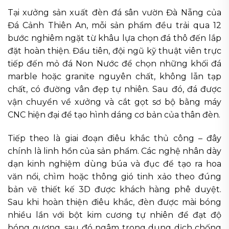
Tại xưởng sản xuất đèn đá sân vườn Đà Nẵng của
Đá Cảnh Thiên An, mỗi sản phẩm đều trải qua 12
bước nghiêm ngặt từ khâu lựa chọn đá thô đến lắp
đặt hoàn thiện. Đầu tiên, đội ngũ kỹ thuật viên trực
tiếp đến mỏ đá Non Nước để chọn những khối đá
marble hoặc granite nguyên chất, không lẫn tạp
chất, có đường vân đẹp tự nhiên. Sau đó, đá được
vận chuyển về xưởng và cắt gọt sơ bộ bằng máy
CNC hiện đại để tạo hình dáng cơ bản của thân đèn.
Tiếp theo là giai đoạn điêu khắc thủ công – đây
chính là linh hồn của sản phẩm. Các nghệ nhân dày
dạn kinh nghiệm dùng búa và đục để tạo ra hoa
văn nổi, chìm hoặc thông gió tinh xảo theo đúng
bản vẽ thiết kế 3D được khách hàng phê duyệt.
Sau khi hoàn thiện điêu khắc, đèn được mài bóng
nhiều lần với bột kim cương tự nhiên để đạt độ
bóng gương, sau đó ngâm trong dung dịch chống