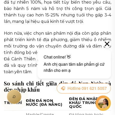
đá tự nhiên 100%, họa tiết tùy biến theo yêu cầu,
bảo hành 5 năm và hỗ trợ thi công trọn gói. Giá
thành tuy cao hơn 15-25% nhưng tuổi thọ gấp 3-4
lần, mang lại hiệu quả kinh tế vượt trội.
Hơn nữa, việc chọn sản phẩm nội địa còn góp phần
phát triển kinh tế địa phương, giảm thiểu ô nhiễm
môi trường do vận chuyển đường dài và đảm bảo
tính đồng bộ về phong cách với kiến trúc Việt Nam.
Đá Cảnh Thiên An cam kết minh bạch nguồn gốc
đá và quy trình sản xuất, giúp khách hàng hoàn
toàn yên tâm.
So sánh chi tiết giữa đèn đá Non Nước và
đèn nhập khẩu
ĐÈN ĐÁ NHẬP
ĐÈN ĐÁ NON
TIÊU CHÍ
KHẨU TRUNG
NƯỚC (ĐÀ NẴNG)
QUỐC
Marble/Granite
Đá tổng hợp hoặc