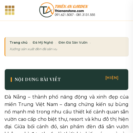
Bỏ
qua
nội
dung
Trang chủ
Đá Mỹ Nghệ
Đèn Đá Sân Vườn
Xưởng sản xuất đèn đá sân vườn Đà Nẵng: Chất lượng từ làng nghề Non Nướ
[HIỆN]
NỘI DUNG BÀI VIẾT
Đà Nẵng – thành phố năng động và xinh đẹp của
miền Trung Việt Nam – đang chứng kiến sự bùng
nổ mạnh mẽ trong nhu cầu thiết kế cảnh quan sân
vườn cao cấp cho biệt thự, resort và khu đô thị hiện
đại. Giữa bối cảnh đó, sản phẩm đèn đá sân vườn