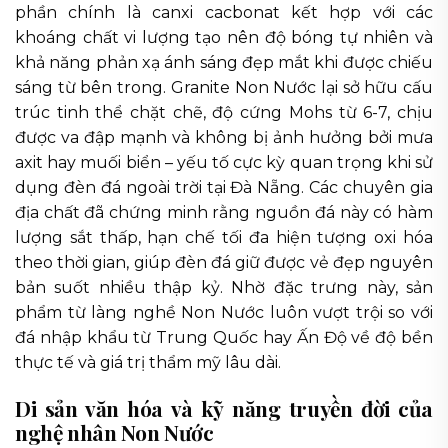
phần chính là canxi cacbonat kết hợp với các
khoáng chất vi lượng tạo nên độ bóng tự nhiên và
khả năng phản xạ ánh sáng đẹp mắt khi được chiếu
sáng từ bên trong. Granite Non Nước lại sở hữu cấu
trúc tinh thể chặt chẽ, độ cứng Mohs từ 6-7, chịu
được va đập mạnh và không bị ảnh hưởng bởi mưa
axit hay muối biển – yếu tố cực kỳ quan trọng khi sử
dụng đèn đá ngoài trời tại Đà Nẵng. Các chuyên gia
địa chất đã chứng minh rằng nguồn đá này có hàm
lượng sắt thấp, hạn chế tối đa hiện tượng oxi hóa
theo thời gian, giúp đèn đá giữ được vẻ đẹp nguyên
bản suốt nhiều thập kỷ. Nhờ đặc trưng này, sản
phẩm từ làng nghề Non Nước luôn vượt trội so với
đá nhập khẩu từ Trung Quốc hay Ấn Độ về độ bền
thực tế và giá trị thẩm mỹ lâu dài.
Di sản văn hóa và kỹ năng truyền đời của
nghệ nhân Non Nước