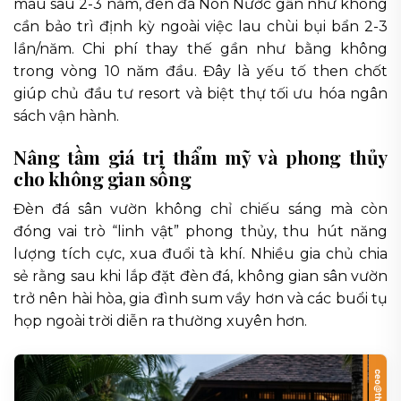
màu sau 2-3 năm, đèn đá Non Nước gần như không
cần bảo trì định kỳ ngoài việc lau chùi bụi bẩn 2-3
lần/năm. Chi phí thay thế gần như bằng không
trong vòng 10 năm đầu. Đây là yếu tố then chốt
giúp chủ đầu tư resort và biệt thự tối ưu hóa ngân
sách vận hành.
Nâng tầm giá trị thẩm mỹ và phong thủy
cho không gian sống
Đèn đá sân vườn không chỉ chiếu sáng mà còn
đóng vai trò “linh vật” phong thủy, thu hút năng
lượng tích cực, xua đuổi tà khí. Nhiều gia chủ chia
sẻ rằng sau khi lắp đặt đèn đá, không gian sân vườn
trở nên hài hòa, gia đình sum vầy hơn và các buổi tụ
họp ngoài trời diễn ra thường xuyên hơn.