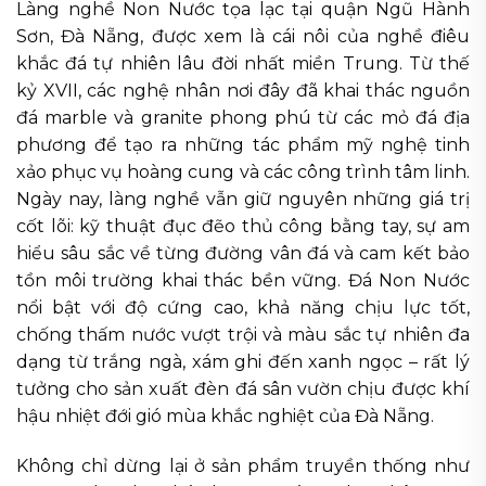
Làng nghề Non Nước tọa lạc tại quận Ngũ Hành
Sơn, Đà Nẵng, được xem là cái nôi của nghề điêu
khắc đá tự nhiên lâu đời nhất miền Trung. Từ thế
kỷ XVII, các nghệ nhân nơi đây đã khai thác nguồn
đá marble và granite phong phú từ các mỏ đá địa
phương để tạo ra những tác phẩm mỹ nghệ tinh
xảo phục vụ hoàng cung và các công trình tâm linh.
Ngày nay, làng nghề vẫn giữ nguyên những giá trị
cốt lõi: kỹ thuật đục đẽo thủ công bằng tay, sự am
hiểu sâu sắc về từng đường vân đá và cam kết bảo
tồn môi trường khai thác bền vững. Đá Non Nước
nổi bật với độ cứng cao, khả năng chịu lực tốt,
chống thấm nước vượt trội và màu sắc tự nhiên đa
dạng từ trắng ngà, xám ghi đến xanh ngọc – rất lý
tưởng cho sản xuất đèn đá sân vườn chịu được khí
hậu nhiệt đới gió mùa khắc nghiệt của Đà Nẵng.
Không chỉ dừng lại ở sản phẩm truyền thống như