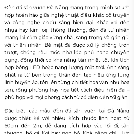
Đèn đá sân vườn Đà Nẵng mang trong mình sự kết
hợp hoàn hảo giữa nghệ thuật điêu khắc cổ truyền
và công nghệ chiếu sáng hiện đại. Khác với đèn
nhựa hay kim loại thông thường, đèn đá tự nhiên
mang lại cảm giác vững chãi, sang trọng và gần gũi
với thiên nhiên. Bề mặt đá được xử lý chống trơn
trượt, chống rêu mốc nhờ lớp phủ nano chuyên
dụng, đồng thời có khả năng tản nhiệt tốt khi tích
hợp bóng LED hoặc năng lượng mặt trời. Ánh sáng
phát ra từ bên trong thân đèn tạo hiệu ứng lung
linh huyền ảo, tôn lên từng chi tiết hoa văn như hoa
sen, rồng phượng hay họa tiết cách điệu hiện đại –
phù hợp với mọi phong cách từ cổ điển đến tối giản.
Đặc biệt, các mẫu đèn đá sân vườn tại Đà Nẵng
được thiết kế với nhiều kích thước linh hoạt từ
60cm đến 2m, dễ dàng tích hợp vào lối đi, sân
thượng, hồ cá Koi hay non bộ. Khả năng chịu lực