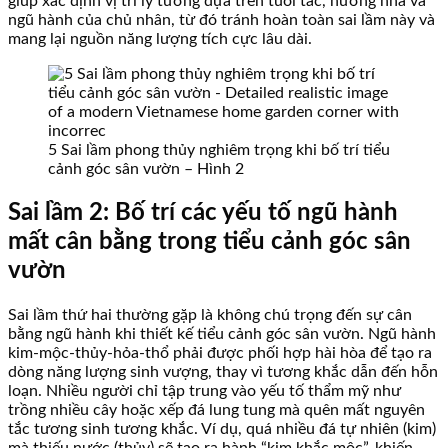
giúp xác định vị trí lý tưởng dựa trên tuổi tác, hướng nhà và
ngũ hành của chủ nhân, từ đó tránh hoàn toàn sai lầm này và
mang lại nguồn năng lượng tích cực lâu dài.
5 Sai lầm phong thủy nghiêm trọng khi bố trí tiểu
cảnh góc sân vườn – Hình 2
Sai lầm 2: Bố trí các yếu tố ngũ hành
mất cân bằng trong tiểu cảnh góc sân
vườn
Sai lầm thứ hai thường gặp là không chú trọng đến sự cân
bằng ngũ hành khi thiết kế tiểu cảnh góc sân vườn. Ngũ hành
kim-mộc-thủy-hỏa-thổ phải được phối hợp hài hòa để tạo ra
dòng năng lượng sinh vượng, thay vì tương khắc dẫn đến hỗn
loạn. Nhiều người chỉ tập trung vào yếu tố thẩm mỹ như
trồng nhiều cây hoặc xếp đá lung tung mà quên mất nguyên
tắc tương sinh tương khắc. Ví dụ, quá nhiều đá tự nhiên (kim)
mà thiếu nước (thủy) sẽ tạo ra hành “kim khắc mộc”, khiến