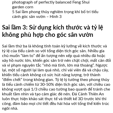
5 Sai lầm phong thủy nghiêm trọng khi bố trí tiểu
cảnh góc sân vườn – Hình 3
Sai lầm 3: Sử dụng kích thước và tỷ lệ
không phù hợp cho góc sân vườn
Sai lầm thứ ba là không tính toán kỹ lưỡng về kích thước và
tỷ lệ của tiểu cảnh so với tổng diện tích góc sân. Nhiều gia
chủ muốn “làm to” để ấn tượng nên xếp quá nhiều đá hoặc
xây hồ nước lớn, khiến góc sân trở nên chật chội, mất cân đối
và vi phạm nguyên tắc “nhỏ mà tinh, lớn mà thoáng”. Ngược
lại, một số người lại làm quá nhỏ, chỉ vài viên đá và chậu cây,
khiến tiểu cảnh không có sức hút năng lượng, trở thành
“điểm chết” trong không gian. Tỷ lệ lý tưởng theo phong thủy
là tiểu cảnh chiếm từ 30-50% diện tích góc sân, với chiều cao
không vượt quá 1/3 chiều cao tường bao quanh để tránh che
khuất tầm nhìn và tạo cảm giác đè nén. Đá Cảnh Thiên An
luôn thực hiện khảo sát thực tế và thiết kế 3D trước khi thi
công, đảm bảo mọi chi tiết đều hài hòa với tổng thể kiến trúc
ngôi nhà.