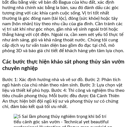
bắt đầu bằng việc vẽ bản đồ Bagua của khu đất, xác định
hướng nhà chính xác bằng la bàn, sau đó đánh dấu các góc
tương ứng với các khía cạnh cuộc sống. Vị trí tốt nhất
thường là góc đông nam (tài lộc), đông (sức khỏe) hoặc tây
nam (hôn nhân) tùy theo nhu cầu của gia đình. Cần tránh các
vị trí sát khí như góc nhọn, gần nhà vệ sinh ngoài trời hoặc
thẳng hàng với cột điện. Ngoài ra, cần xem xét yếu tố thực tế
như ánh sáng, gió và khả năng thoát nước. Chúng tôi cung
cấp dịch vụ tư vấn toàn diện bao gồm đo đạc tại chỗ, mô
phỏng 3D và báo giá chi tiết để khách hàng yên tâm lựa chọn.
Các bước thực hiện khảo sát phong thủy sân vườn
chuyên nghiệp
Bước 1: Xác định hướng nhà và vẽ sơ đồ. Bước 2: Phân tích
ngũ hành của chủ nhân theo năm sinh. Bước 3: Lựa chọn vật
liệu và thiết kế phù hợp. Bước 4: Thi công và nghiệm thu theo
tiêu chuẩn phong thủy. Mỗi bước đều được Đá Cảnh Thiên
An thực hiện bởi đội ngũ kỹ sư và phong thủy sư có chứng
chỉ, đảm bảo kết quả tối ưu nhất.