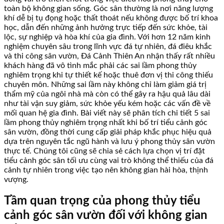
toàn bộ không gian sống. Góc sân thường là nơi năng lượng
khí dễ bị tụ đọng hoặc thất thoát nếu không được bố trí khoa
học, dẫn đến những ảnh hưởng trực tiếp đến sức khỏe, tài
lộc, sự nghiệp và hòa khí của gia đình. Với hơn 12 năm kinh
nghiệm chuyên sâu trong lĩnh vực đá tự nhiên, đá điêu khắc
và thi công sân vườn, Đá Cảnh Thiên An nhận thấy rất nhiều
khách hàng đã vô tình mắc phải các sai lầm phong thủy
nghiêm trọng khi tự thiết kế hoặc thuê đơn vị thi công thiếu
chuyên môn. Những sai lầm này không chỉ làm giảm giá trị
thẩm mỹ của ngôi nhà mà còn có thể gây ra hậu quả lâu dài
như tài vận suy giảm, sức khỏe yếu kém hoặc các vấn đề về
mối quan hệ gia đình. Bài viết này sẽ phân tích chi tiết 5 sai
lầm phong thủy nghiêm trọng nhất khi bố trí tiểu cảnh góc
sân vườn, đồng thời cung cấp giải pháp khắc phục hiệu quả
dựa trên nguyên tắc ngũ hành và lưu ý phong thủy sân vườn
thực tế. Chúng tôi cũng sẽ chia sẻ cách lựa chọn vị trí đặt
tiểu cảnh góc sân tối ưu cùng vai trò không thể thiếu của đá
cảnh tự nhiên trong việc tạo nên không gian hài hòa, thịnh
vượng.
Tầm quan trọng của phong thủy tiểu
cảnh góc sân vườn đối với không gian