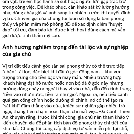
ốm vặt, trẻ em học hành sa sút hoặc người lớn gặp trắc trở
trong công việc. Để khắc phục, cần khảo sát kỹ lưỡng hướng
nhà, dòng chảy gió và ánh sáng tự nhiên trước khi quyết định
vị trí. Chuyên gia của chúng tôi luôn sử dụng la bàn phong
thủy và phần mềm mô phỏng 3D để xác định điểm “huyệt
đạo” tối ưu, đảm bảo khí được kích hoạt đúng cách mà vẫn
giữ được tính thẩm mỹ cao.
Ảnh hưởng nghiêm trọng đến tài lộc và sự nghiệp
của gia chủ
Vị trí đặt tiểu cảnh góc sân sai phong thủy có thể trực tiếp
“chặn” tài lộc, đặc biệt khi đặt ở góc đông nam – khu vực
tượng trưng cho tiền bạc và may mắn. Nhiều trường hợp
khách hàng đặt hồ nước hoặc non bộ đá ở góc này nhưng
hướng dòng chảy ra ngoài thay vì vào nhà, dẫn đến tình trạng
“tiền vào như nước, tiền ra như gió”. Ngoài ra, nếu tiểu cảnh
quá gần cổng chính hoặc đường đi chính, nó có thể tạo ra
“sát khí” đâm thẳng vào cửa, khiến sự nghiệp gặp nhiều trở
ngại, thăng tiến chậm hoặc thậm chí mất việc. Đá Cảnh Thiên
An khuyên rằng, trước khi thi công, gia chủ nên tham khảo ý
kiến chuyên gia để phân tích bản đồ phong thủy chi tiết của
khu đất. Chúng tôi cung cấp dịch vụ tư vấn miễn phí tại chỗ,