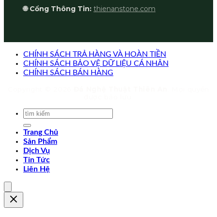
🌐 Cổng Thông Tin:
thienanstone.com
CHÍNH SÁCH TRẢ HÀNG VÀ HOÀN TIỀN
CHÍNH SÁCH BẢO VỆ DỮ LIỆU CÁ NHÂN
CHÍNH SÁCH BÁN HÀNG
Copyright © 2026
Đá Nghệ Thuật Thiên An
. Mọi quyền
được bảo lưu.
Trang Chủ
Sản Phẩm
Dịch Vụ
Tin Tức
Liên Hệ