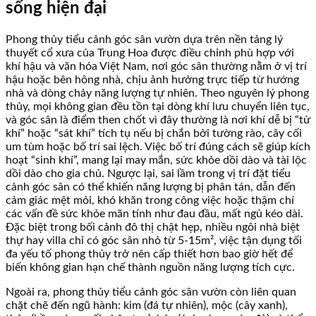
sống hiện đại
Phong thủy tiểu cảnh góc sân vườn dựa trên nền tảng lý
thuyết cổ xưa của Trung Hoa được điều chỉnh phù hợp với
khí hậu và văn hóa Việt Nam, nơi góc sân thường nằm ở vị trí
hậu hoặc bên hông nhà, chịu ảnh hưởng trực tiếp từ hướng
nhà và dòng chảy năng lượng tự nhiên. Theo nguyên lý phong
thủy, mọi không gian đều tồn tại dòng khí lưu chuyển liên tục,
và góc sân là điểm then chốt vì đây thường là nơi khí dễ bị “tử
khí” hoặc “sát khí” tích tụ nếu bị chắn bởi tường rào, cây cối
um tùm hoặc bố trí sai lệch. Việc bố trí đúng cách sẽ giúp kích
hoạt “sinh khí”, mang lại may mắn, sức khỏe dồi dào và tài lộc
dồi dào cho gia chủ. Ngược lại, sai lầm trong vị trí đặt tiểu
cảnh góc sân có thể khiến năng lượng bị phân tán, dẫn đến
cảm giác mệt mỏi, khó khăn trong công việc hoặc thậm chí
các vấn đề sức khỏe mãn tính như đau đầu, mất ngủ kéo dài.
Đặc biệt trong bối cảnh đô thị chật hẹp, nhiều ngôi nhà biệt
thự hay villa chỉ có góc sân nhỏ từ 5-15m², việc tận dụng tối
đa yếu tố phong thủy trở nên cấp thiết hơn bao giờ hết để
biến không gian hạn chế thành nguồn năng lượng tích cực.
Ngoài ra, phong thủy tiểu cảnh góc sân vườn còn liên quan
chặt chẽ đến ngũ hành: kim (đá tự nhiên), mộc (cây xanh),