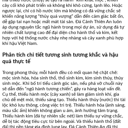
cây cối khó phát triển và không khí khô cứng, lạnh lẽo. Hoặc
ngược lại, chỉ có hồ nước lớn mà không có đá vững chắc sẽ
khiến năng lượng “thủy quá vượng” dẫn đến cảm giác bất ổn,
dễ gặp tai nạn hoặc mất mát tài sản. Đá Cảnh Thiên An luôn
áp dụng nguyên tắc ngũ hành trong mọi dự án, sử dụng đá tự
nhiên chất lượng cao để đại diện cho hành thổ và kim, kết
hợp với hệ thống nước chảy nhẹ nhàng và cây xanh phù hợp
khí hậu Việt Nam.
Phân tích chi tiết tương sinh tương khắc và hậu
quả thực tế
Trong phong thủy, mỗi hành đều có mối quan hệ chặt chẽ:
mộc sinh hỏa, hỏa sinh thổ, thổ sinh kim, kim sinh thủy, thủy
sinh mộc. Khi bố trí tiểu cảnh góc sân, nếu phá vỡ chuỗi này
sẽ dẫn đến “ngũ hành tương chiến”, gây ra hàng loạt vấn đề.
Cụ thể, thiếu hành mộc (cây xanh) sẽ làm giảm sinh khí, gia
chủ dễ mệt mỏi, thiếu sáng tạo. Thiếu hành thủy (nước) thì tài
lộc khó lưu thông, công việc trì trệ. Thiếu hành hỏa (ánh sáng,
màu sắc ấm) khiến không gian u ám, ảnh hưởng tâm trạng.
Thiếu hành kim (đá tự nhiên sắc nét) làm thiếu sự vững chắc,
dễ bị tác động tiêu cực từ bên ngoài. Và thiếu hành thổ (đất
đá) thì nền tảng gia đình lung lay. Đá Cảnh Thiên An đã thi