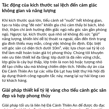
Tác động của kích thước sai lệch đến cảm giác
không gian và năng lượng
Khi kích thước quá lớn, tiểu cảnh sẽ “nuốt” hết không gian,
tạo ra hiệu ứng “đè nén” khiến gia chủ cảm thấy bí bách, khó
thở, thậm chí ảnh hưởng đến giấc ngủ nếu góc sân gần phòng
ngủ. Ngược lại, kích thước quá nhỏ sẽ không đủ sức “giữ”
năng lượng, khiến khí dễ bị thoát ra ngoài, dẫn đến tình trạng
gia đình thiếu may mắn, công việc không ổn định. Đặc biệt
với góc sân có diện tích dưới 10m², việc lựa chọn sai tỷ lệ có
thể làm mất hoàn toàn giá trị phong thủy. Chúng tôi khuyên
nên ưu tiên thiết kế đa tầng: lớp dưới là đá nền vững chắc,
lớp giữa là cây bụi thấp, lớp trên là non bộ hoặc tượng nhỏ
để tạo chiều sâu mà không chiếm diện tích. Nhiều dự án của
Đá Cảnh Thiên An tại các villa Đà Lạt hay biệt thự Hà Nội đã
áp dụng thành công nguyên tắc này, mang lại sự hài lòng cao
từ khách hàng.
Giải pháp thiết kế tỷ lệ vàng cho tiểu cảnh góc sân
đẹp và hợp phong thủy
Giải pháp tối ưu là liên hệ Đá Cảnh Thiên An để được đo đạc