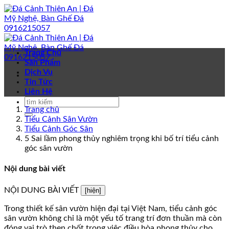
Bỏ
qua
nội
dung
Trang Chủ
Sản Phẩm
Dịch Vụ
Tin Tức
Liên Hệ
Trang chủ
Tiểu Cảnh Sân Vườn
Tiểu Cảnh Góc Sân
5 Sai lầm phong thủy nghiêm trọng khi bố trí tiểu cảnh
góc sân vườn
Nội dung bài viết
NỘI DUNG BÀI VIẾT
[hiện]
Trong thiết kế sân vườn hiện đại tại Việt Nam, tiểu cảnh góc
sân vườn không chỉ là một yếu tố trang trí đơn thuần mà còn
đóng vai trò then chốt trong việc điều hòa phong thủy cho