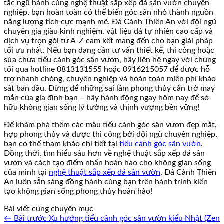
tắc ngũ hành cùng nghệ thuật sắp xếp đá sân vườn chuyên
nghiệp, bạn hoàn toàn có thể biến góc sân nhỏ thành nguồn
năng lượng tích cực mạnh mẽ. Đá Cảnh Thiên An với đội ngũ
chuyên gia giàu kinh nghiệm, vật liệu đá tự nhiên cao cấp và
dịch vụ trọn gói từ A-Z cam kết mang đến cho bạn giải pháp
tối ưu nhất. Nếu bạn đang cần tư vấn thiết kế, thi công hoặc
sửa chữa tiểu cảnh góc sân vườn, hãy liên hệ ngay với chúng
tôi qua hotline 0813131555 hoặc 0916215057 để được hỗ
trợ nhanh chóng, chuyên nghiệp và hoàn toàn miễn phí khảo
sát ban đầu. Đừng để những sai lầm phong thủy cản trở may
mắn của gia đình bạn – hãy hành động ngay hôm nay để sở
hữu không gian sống lý tưởng và thịnh vượng bền vững!
Để khám phá thêm các mẫu tiểu cảnh góc sân vườn đẹp mắt,
hợp phong thủy và được thi công bởi đội ngũ chuyên nghiệp,
bạn có thể tham khảo chi tiết tại
tiểu cảnh góc sân vườn
.
Đồng thời, tìm hiểu sâu hơn về nghệ thuật sắp xếp đá sân
vườn và cách tạo điểm nhấn hoàn hảo cho không gian sống
của mình tại
nghệ thuật sắp xếp đá sân vườn
. Đá Cảnh Thiên
An luôn sẵn sàng đồng hành cùng bạn trên hành trình kiến
tạo không gian sống phong thủy hoàn hảo!
Bài viết cùng chuyên mục
← Bài trước
Xu hướng tiểu cảnh góc sân vườn kiểu Nhật (Zen