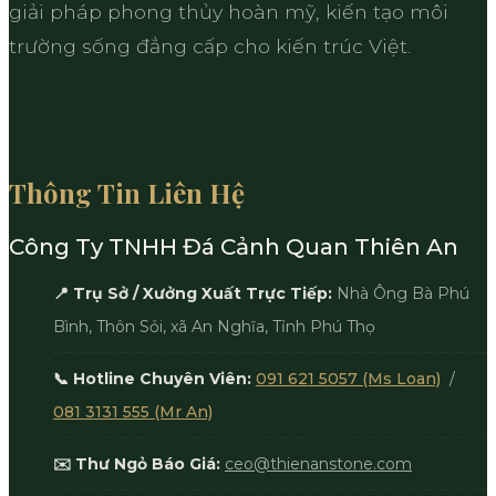
giải pháp phong thủy hoàn mỹ, kiến tạo môi
trường sống đẳng cấp cho kiến trúc Việt.
Thông Tin Liên Hệ
Công Ty TNHH Đá Cảnh Quan Thiên An
📍 Trụ Sở / Xưởng Xuất Trực Tiếp:
Nhà Ông Bà Phú
Bình, Thôn Sỏi, xã An Nghĩa, Tỉnh Phú Thọ
📞 Hotline Chuyên Viên:
091 621 5057 (Ms Loan)
/
081 3131 555 (Mr An)
✉️ Thư Ngỏ Báo Giá:
ceo@thienanstone.com