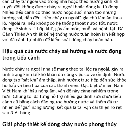
cần chảy từ ngoài vào trong nhà hoặc theo hướng sinh khí,
tuyệt đối không được chảy ra ngoài hoặc đọng lại tù đọng.
Nhiều tiểu cảnh có thác nước hoặc suối nhân tạo nhưng
hướng sai, dẫn đến “tiền chảy ra ngoài”, gia chủ làm ăn thua
lỗ. Ngoài ra, nếu không có hệ thống thoát nước tốt, nước
đọng sẽ sinh ra “thấp khí”, gây ẩm mốc, muỗi và bệnh tật. Đá
Cảnh Thiên An thiết kế hệ thống nước tuần hoàn kín kết hợp
với đá cảnh tự nhiên để kiểm soát dòng chảy hoàn hảo.
Hậu quả của nước chảy sai hướng và nước đọng
trong tiểu cảnh
Nước chảy ra ngoài nhà sẽ mang theo tài lộc ra ngoài, gây ra
tình trạng kinh tế khó khăn dù công việc có vẻ ổn định. Nước
đọng tạo “sát khí” ẩm thấp, ảnh hưởng trực tiếp đến sức khỏe
hô hấp và tiêu hóa của các thành viên. Đặc biệt ở miền Nam
Việt Nam khí hậu nóng ẩm, vấn đề này càng nghiêm trọng
hơn. Chúng tôi đã từng hỗ trợ nhiều gia đình sửa chữa tiểu
cảnh cũ bằng cách đảo ngược hướng nước và thêm đá tự
nhiên để “giữ” năng lượng, kết quả là tài vận cải thiện rõ rệt
sau 3-6 tháng.
Giải pháp thiết kế dòng chảy nước phong thủy