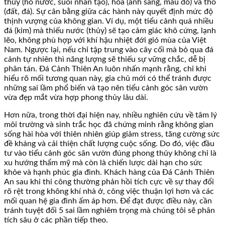
thủy (hồ nước, suối nhân tạo), hỏa (ánh sáng, màu đỏ) và thổ
(đất, đá). Sự cân bằng giữa các hành này quyết định mức độ
thịnh vượng của không gian. Ví dụ, một tiểu cảnh quá nhiều
đá (kim) mà thiếu nước (thủy) sẽ tạo cảm giác khô cứng, lạnh
lẽo, không phù hợp với khí hậu nhiệt đới gió mùa của Việt
Nam. Ngược lại, nếu chỉ tập trung vào cây cối mà bỏ qua đá
cảnh tự nhiên thì năng lượng sẽ thiếu sự vững chắc, dễ bị
phân tán. Đá Cảnh Thiên An luôn nhấn mạnh rằng, chỉ khi
hiểu rõ mối tương quan này, gia chủ mới có thể tránh được
những sai lầm phổ biến và tạo nên tiểu cảnh góc sân vườn
vừa đẹp mắt vừa hợp phong thủy lâu dài.
Hơn nữa, trong thời đại hiện nay, nhiều nghiên cứu về tâm lý
môi trường và sinh trắc học đã chứng minh rằng không gian
sống hài hòa với thiên nhiên giúp giảm stress, tăng cường sức
đề kháng và cải thiện chất lượng cuộc sống. Do đó, việc đầu
tư vào tiểu cảnh góc sân vườn đúng phong thủy không chỉ là
xu hướng thẩm mỹ mà còn là chiến lược dài hạn cho sức
khỏe và hạnh phúc gia đình. Khách hàng của Đá Cảnh Thiên
An sau khi thi công thường phản hồi tích cực về sự thay đổi
rõ rệt trong không khí nhà ở, công việc thuận lợi hơn và các
mối quan hệ gia đình ấm áp hơn. Để đạt được điều này, cần
tránh tuyệt đối 5 sai lầm nghiêm trọng mà chúng tôi sẽ phân
tích sâu ở các phần tiếp theo.