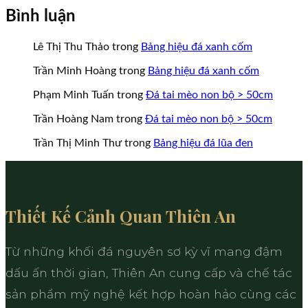
Bình luận
Lê Thị Thu Thảo
trong
Bảng hiệu đá xanh cốm
Trần Minh Hoàng
trong
Bảng hiệu đá xanh cốm
Phạm Minh Tuấn
trong
Đá tai mèo non bộ > 50cm
Trần Hoàng Nam
trong
Đá tai mèo non bộ > 50cm
Trần Thị Minh Thư
trong
Bảng hiệu đá lũa đen
Thiết Kế Cảnh Quan Thiên An
Từ những khối đá nguyên sơ kỳ vĩ mang đậm
dấu ấn thời gian, Thiên An cung cấp và chế tác
sản phẩm mỹ nghệ kết hợp hoàn hảo cùng các