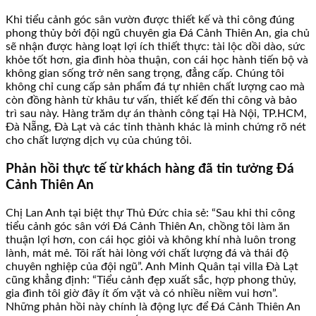
Khi tiểu cảnh góc sân vườn được thiết kế và thi công đúng
phong thủy bởi đội ngũ chuyên gia Đá Cảnh Thiên An, gia chủ
sẽ nhận được hàng loạt lợi ích thiết thực: tài lộc dồi dào, sức
khỏe tốt hơn, gia đình hòa thuận, con cái học hành tiến bộ và
không gian sống trở nên sang trọng, đẳng cấp. Chúng tôi
không chỉ cung cấp sản phẩm đá tự nhiên chất lượng cao mà
còn đồng hành từ khâu tư vấn, thiết kế đến thi công và bảo
trì sau này. Hàng trăm dự án thành công tại Hà Nội, TP.HCM,
Đà Nẵng, Đà Lạt và các tỉnh thành khác là minh chứng rõ nét
cho chất lượng dịch vụ của chúng tôi.
Phản hồi thực tế từ khách hàng đã tin tưởng Đá
Cảnh Thiên An
Chị Lan Anh tại biệt thự Thủ Đức chia sẻ: “Sau khi thi công
tiểu cảnh góc sân với Đá Cảnh Thiên An, chồng tôi làm ăn
thuận lợi hơn, con cái học giỏi và không khí nhà luôn trong
lành, mát mẻ. Tôi rất hài lòng với chất lượng đá và thái độ
chuyên nghiệp của đội ngũ”. Anh Minh Quân tại villa Đà Lạt
cũng khẳng định: “Tiểu cảnh đẹp xuất sắc, hợp phong thủy,
gia đình tôi giờ đây ít ốm vặt và có nhiều niềm vui hơn”.
Những phản hồi này chính là động lực để Đá Cảnh Thiên An