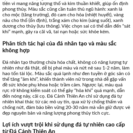
tiên vì mang năng lượng thổ và kim thuần khiết, giúp ổn định
phong thủy. Màu sắc cũng cần tuân thủ ngũ hành: xanh lá
cho mộc (tăng trưởng), đỏ cam cho hỏa (nhiệt huyết), vàng
nâu cho thổ (ổn định), trắng xám cho kim (sáng suốt), xanh
dương cho thủy (lưu thông). Việc chọn sai có thể dẫn đến “sát
khí” mạnh, gây ra cãi vã, tai nạn hoặc sức khỏe kém.
Phân tích tác hại của đá nhân tạo và màu sắc
không hợp
Đá nhân tạo thường chứa hóa chất, không có năng lượng tự
nhiên như đá thật, dễ bị phai màu và nứt nẻ sau 1-2 năm, làm
hao tổn tài lộc. Màu sắc quá lạnh như đen tuyền ở góc sân có
thể tăng “âm khí”, khiến thành viên nữ trong nhà dễ gặp vấn
đề sức khỏe phụ khoa hoặc trầm cảm. Ngược lại, màu quá
rực rỡ không kiểm soát có thể gây “hỏa khí” quá mạnh, dẫn
đến nóng nảy, cãi cọ. Đá Cảnh Thiên An chỉ sử dụng đá tự
nhiên khai thác từ các mỏ uy tín, qua xử lý chống thấm và
chống nứt, đảm bảo bền vững 20-30 năm mà vẫn giữ được vẻ
đẹp nguyên bản và năng lượng phong thủy tích cực.
Lợi ích vượt trội khi sử dụng đá tự nhiên cao cấp
từ Đá Cảnh Thiên An