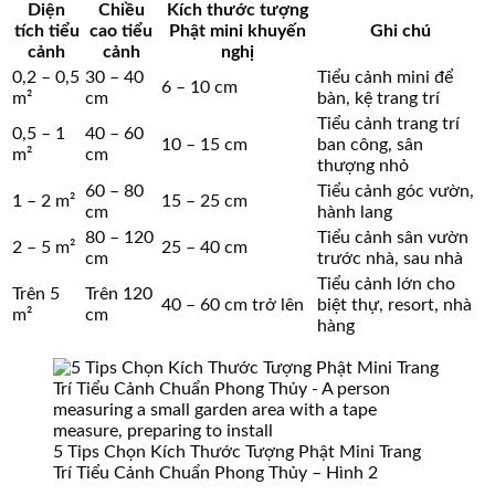
Diện
Chiều
Kích thước tượng
tích tiểu
cao tiểu
Phật mini khuyến
Ghi chú
cảnh
cảnh
nghị
0,2 – 0,5
30 – 40
Tiểu cảnh mini để
6 – 10 cm
m²
cm
bàn, kệ trang trí
Tiểu cảnh trang trí
0,5 – 1
40 – 60
10 – 15 cm
ban công, sân
m²
cm
thượng nhỏ
60 – 80
Tiểu cảnh góc vườn,
1 – 2 m²
15 – 25 cm
cm
hành lang
80 – 120
Tiểu cảnh sân vườn
2 – 5 m²
25 – 40 cm
cm
trước nhà, sau nhà
Tiểu cảnh lớn cho
Trên 5
Trên 120
40 – 60 cm trở lên
biệt thự, resort, nhà
m²
cm
hàng
5 Tips Chọn Kích Thước Tượng Phật Mini Trang
Trí Tiểu Cảnh Chuẩn Phong Thủy – Hình 2