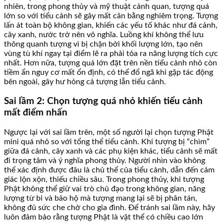
nhiên, trong phong thủy và mỹ thuật cảnh quan, tượng quá
lớn so với tiểu cảnh sẽ gây mất cân bằng nghiêm trọng. Tượng
lấn át toàn bộ không gian, khiến các yếu tố khác như đá cảnh,
cây xanh, nước trở nên vô nghĩa. Luồng khí không thể lưu
thông quanh tượng vì bị chặn bởi khối lượng lớn, tạo nên
vùng tù khí ngay tại điểm lẽ ra phải tỏa ra năng lượng tích cực
nhất. Hơn nữa, tượng quá lớn đặt trên nền tiểu cảnh nhỏ còn
tiềm ẩn nguy cơ mất ổn định, có thể đổ ngã khi gặp tác động
bên ngoài, gây hư hỏng cả tượng lẫn tiểu cảnh.
Sai lầm 2: Chọn tượng quá nhỏ khiến tiểu cảnh
mất điểm nhấn
Ngược lại với sai lầm trên, một số người lại chọn tượng Phật
mini quá nhỏ so với tổng thể tiểu cảnh. Khi tượng bị “chìm”
giữa đá cảnh, cây xanh và các phụ kiện khác, tiểu cảnh sẽ mất
đi trọng tâm và ý nghĩa phong thủy. Người nhìn vào không
thể xác định được đâu là chủ thể của tiểu cảnh, dẫn đến cảm
giác lộn xộn, thiếu chiều sâu. Trong phong thủy, khi tượng
Phật không thể giữ vai trò chủ đạo trong không gian, năng
lượng từ bi và bảo hộ mà tượng mang lại sẽ bị phân tán,
không đủ sức che chở cho gia đình. Để tránh sai lầm này, hãy
luôn đảm bảo rằng tượng Phật là vật thể có chiều cao lớn