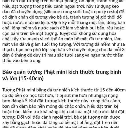
bạn cần đặt tượng trên bề mặt phẳng, ổn định, tránh rung lắc.
Nếu đặt tượng trong tiểu cảnh ngoài trời, hãy sử dụng keo
dán đá chuyên dụng (silicone trong suốt hoặc epoxy resin) để
cố định chân đế tượng vào bệ đá, tránh tượng bị gió thổi đổ
hoặc nước mưa xô lệch. Định kỳ mỗi tháng một lần, dùng bàn
chải lông mềm và nước sạch để làm vệ sinh bụi bẩn, rêu hoặc
cặn bám trên bề mặt tượng. Tuyệt đối không sử dụng hóa
chất tẩy rửa mạnh vì có thể ăn mòn bề mặt đá tự nhiên, làm
mất vân đá và giảm tuổi thọ tượng. Với tượng đá mềm như sa
thạch, bạn nên phủ lớp sáp bảo vệ chuyên dụng cho đá mỗi 3
đến 6 tháng để duy trì màu sắc tươi sáng và ngăn nước thẩm
thấu vào bên trong.
Bảo quản tượng Phật mini kích thước trung bình
và lớn (15-40cm)
Tượng Phật mini bằng đá tự nhiên kích thước từ 15 đến 40cm
có độ bền cơ học tốt hơn, ít bị sứt mẻ hơn nhưng lại nặng
hơn đáng kể. Khi đặt tượng kích thước này trong tiểu cảnh,
bạn cần đảm bảo nền móng đủ chắc chắn. Nếu đặt trên kệ
hoặc bàn, kiểm tra khả năng chịu tải của mặt kệ trước khi đặt
tượng. Đối với tiểu cảnh ngoài trời, bệ đặt tượng nên được
xây bằng gạch hoặc đá tảng có bề mặt phẳng, đặt trên nền
đất đã được đầm chặt hoặc đổ lớp bê tông mỏng bên dưới.