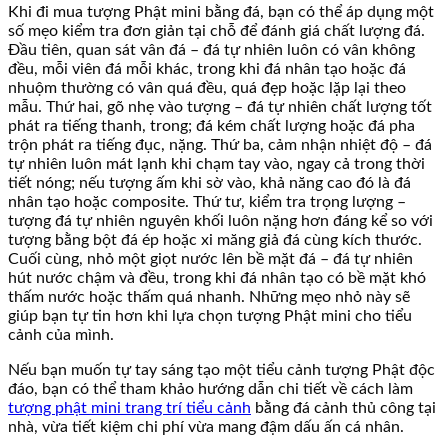
Khi đi mua tượng Phật mini bằng đá, bạn có thể áp dụng một
số mẹo kiểm tra đơn giản tại chỗ để đánh giá chất lượng đá.
Đầu tiên, quan sát vân đá – đá tự nhiên luôn có vân không
đều, mỗi viên đá mỗi khác, trong khi đá nhân tạo hoặc đá
nhuộm thường có vân quá đều, quá đẹp hoặc lặp lại theo
mẫu. Thứ hai, gõ nhẹ vào tượng – đá tự nhiên chất lượng tốt
phát ra tiếng thanh, trong; đá kém chất lượng hoặc đá pha
trộn phát ra tiếng đục, nặng. Thứ ba, cảm nhận nhiệt độ – đá
tự nhiên luôn mát lạnh khi chạm tay vào, ngay cả trong thời
tiết nóng; nếu tượng ấm khi sờ vào, khả năng cao đó là đá
nhân tạo hoặc composite. Thứ tư, kiểm tra trọng lượng –
tượng đá tự nhiên nguyên khối luôn nặng hơn đáng kể so với
tượng bằng bột đá ép hoặc xi măng giả đá cùng kích thước.
Cuối cùng, nhỏ một giọt nước lên bề mặt đá – đá tự nhiên
hút nước chậm và đều, trong khi đá nhân tạo có bề mặt khó
thấm nước hoặc thấm quá nhanh. Những mẹo nhỏ này sẽ
giúp bạn tự tin hơn khi lựa chọn tượng Phật mini cho tiểu
cảnh của mình.
Nếu bạn muốn tự tay sáng tạo một tiểu cảnh tượng Phật độc
đáo, bạn có thể tham khảo hướng dẫn chi tiết về cách làm
tượng phật mini trang trí tiểu cảnh
bằng đá cảnh thủ công tại
nhà, vừa tiết kiệm chi phí vừa mang đậm dấu ấn cá nhân.