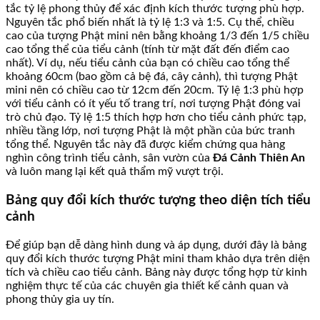
tắc tỷ lệ phong thủy để xác định kích thước tượng phù hợp.
Nguyên tắc phổ biến nhất là tỷ lệ 1:3 và 1:5. Cụ thể, chiều
cao của tượng Phật mini nên bằng khoảng 1/3 đến 1/5 chiều
cao tổng thể của tiểu cảnh (tính từ mặt đất đến điểm cao
nhất). Ví dụ, nếu tiểu cảnh của bạn có chiều cao tổng thể
khoảng 60cm (bao gồm cả bệ đá, cây cảnh), thì tượng Phật
mini nên có chiều cao từ 12cm đến 20cm. Tỷ lệ 1:3 phù hợp
với tiểu cảnh có ít yếu tố trang trí, nơi tượng Phật đóng vai
trò chủ đạo. Tỷ lệ 1:5 thích hợp hơn cho tiểu cảnh phức tạp,
nhiều tầng lớp, nơi tượng Phật là một phần của bức tranh
tổng thể. Nguyên tắc này đã được kiểm chứng qua hàng
nghìn công trình tiểu cảnh, sân vườn của
Đá Cảnh Thiên An
và luôn mang lại kết quả thẩm mỹ vượt trội.
Bảng quy đổi kích thước tượng theo diện tích tiểu
cảnh
Để giúp bạn dễ dàng hình dung và áp dụng, dưới đây là bảng
quy đổi kích thước tượng Phật mini tham khảo dựa trên diện
tích và chiều cao tiểu cảnh. Bảng này được tổng hợp từ kinh
nghiệm thực tế của các chuyên gia thiết kế cảnh quan và
phong thủy gia uy tín.