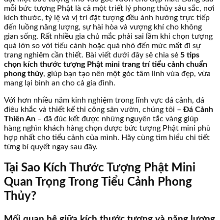
mỗi bức tượng Phật là cả một triết lý phong thủy sâu sắc, nơi
kích thước, tỷ lệ và vị trí đặt tượng đều ảnh hưởng trực tiếp
đến luồng năng lượng, sự hài hòa và vượng khí cho không
gian sống. Rất nhiều gia chủ mắc phải sai lầm khi chọn tượng
quá lớn so với tiểu cảnh hoặc quá nhỏ đến mức mất đi sự
trang nghiêm cần thiết. Bài viết dưới đây sẽ chia sẻ
5 tips
chọn kích thước tượng Phật mini trang trí tiểu cảnh chuẩn
phong thủy
, giúp bạn tạo nên một góc tâm linh vừa đẹp, vừa
mang lại bình an cho cả gia đình.
Với hơn nhiều năm kinh nghiệm trong lĩnh vực đá cảnh, đá
điêu khắc và thiết kế thi công sân vườn, chúng tôi –
Đá Cảnh
Thiên An
– đã đúc kết được những nguyên tắc vàng giúp
hàng nghìn khách hàng chọn được bức tượng Phật mini phù
hợp nhất cho tiểu cảnh của mình. Hãy cùng tìm hiểu chi tiết
từng bí quyết ngay sau đây.
Tại Sao Kích Thước Tượng Phật Mini
Quan Trọng Trong Tiểu Cảnh Phong
Thủy?
Mối quan hệ giữa kích thước tượng và năng lượng