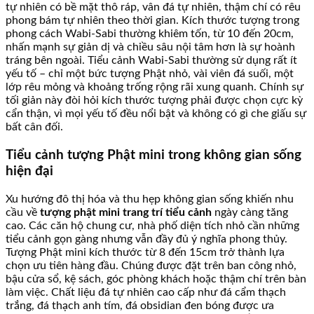
tự nhiên có bề mặt thô ráp, vân đá tự nhiên, thậm chí có rêu
phong bám tự nhiên theo thời gian. Kích thước tượng trong
phong cách Wabi-Sabi thường khiêm tốn, từ 10 đến 20cm,
nhấn mạnh sự giản dị và chiều sâu nội tâm hơn là sự hoành
tráng bên ngoài. Tiểu cảnh Wabi-Sabi thường sử dụng rất ít
yếu tố – chỉ một bức tượng Phật nhỏ, vài viên đá suối, một
lớp rêu mỏng và khoảng trống rộng rãi xung quanh. Chính sự
tối giản này đòi hỏi kích thước tượng phải được chọn cực kỳ
cẩn thận, vì mọi yếu tố đều nổi bật và không có gì che giấu sự
bất cân đối.
Tiểu cảnh tượng Phật mini trong không gian sống
hiện đại
Xu hướng đô thị hóa và thu hẹp không gian sống khiến nhu
cầu về
tượng phật mini trang trí tiểu cảnh
ngày càng tăng
cao. Các căn hộ chung cư, nhà phố diện tích nhỏ cần những
tiểu cảnh gọn gàng nhưng vẫn đầy đủ ý nghĩa phong thủy.
Tượng Phật mini kích thước từ 8 đến 15cm trở thành lựa
chọn ưu tiên hàng đầu. Chúng được đặt trên ban công nhỏ,
bậu cửa sổ, kệ sách, góc phòng khách hoặc thậm chí trên bàn
làm việc. Chất liệu đá tự nhiên cao cấp như đá cẩm thạch
trắng, đá thạch anh tím, đá obsidian đen bóng được ưa