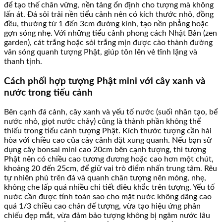
để tạo thế chân vững, nền tảng ổn định cho tượng mà không
lấn át. Đá sỏi trải nền tiểu cảnh nên có kích thước nhỏ, đồng
đều, thường từ 1 đến 3cm đường kính, tạo nền phẳng hoặc
gợn sóng nhẹ. Với những tiểu cảnh phong cách Nhật Bản (zen
garden), cát trắng hoặc sỏi trắng mịn được cào thành đường
vân sóng quanh tượng Phật, giúp tôn lên vẻ tĩnh lặng và
thanh tịnh.
Cách phối hợp tượng Phật mini với cây xanh và
nước trong tiểu cảnh
Bên cạnh đá cảnh, cây xanh và yếu tố nước (suối nhân tạo, bể
nước nhỏ, giọt nước chảy) cũng là thành phần không thể
thiếu trong tiểu cảnh tượng Phật. Kích thước tượng cần hài
hòa với chiều cao của cây cảnh đặt xung quanh. Nếu bạn sử
dụng cây bonsai mini cao 20cm bên cạnh tượng, thì tượng
Phật nên có chiều cao tương đương hoặc cao hơn một chút,
khoảng 20 đến 25cm, để giữ vai trò điểm nhấn trung tâm. Rêu
tự nhiên phủ trên đá và quanh chân tượng nên mỏng, nhẹ,
không che lấp quá nhiều chi tiết điêu khắc trên tượng. Yếu tố
nước cần được tính toán sao cho mặt nước không dâng cao
quá 1/3 chiều cao chân đế tượng, vừa tạo hiệu ứng phản
chiếu đẹp mắt, vừa đảm bảo tượng không bị ngâm nước lâu