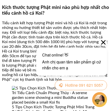
Kích thước tượng Phật mini nào phù hợp nhất cho
tiểu cảnh hồ cá Koi?
Tiểu cảnh kết hợp tượng Phật mini và hồ cá Koi là một trong
những xu hướng thiết kế sân vườn được yêu thích nhất hiện
nay. Đối với loại tiểu cảnh đặc biệt này, kích thước tượng
Phật cần được tính toán dựa trên kích thước hồ cá. Hồ cá
Koi mini (dung tích 500 đến 1000 lít) phù hợp với tượng Phật
cao 20 đến 30cm, đặt trên bệ đá bên cạnh hoặc phía sau hồ.
Hồ cá Koi trung bình (1000 đến 3000 lít) cần tượng cao 30
đến 50cm để tạo sự cân đối. Hồ cá Koi lớn (trên 3000 lít) có
thể đi kèm tượng Phật cao từ 50cm trở lên. Điều quan trọng
là tượng Phật phải được đặt ở vị trí không bị nước bắn trực
tiếp để bảo vệ bề mặt đá, đồng thời hướng mặt tượng nhìn
xuống hồ cá tạo hiệu ứng thẩm mỹ “Phật ngắm sen, sen dâng
Phật” cực kỳ thanh tịnh và hài hòa.
5 Tips Chọn Kích Thước Tượng Phật Mini Trang