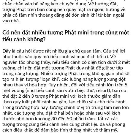
chắc chắn vào bệ bằng keo chuyên dụng. Về hướng đặt,
tượng Phật trên ban công nên quay mặt ra ngoài, hướng về
phía có tầm nhìn thoáng đãng để đón sinh khí từ bên ngoài
vào nhà.
Có nên đặt nhiều tượng Phật mini trong cùng một
tiểu cảnh không?
Đây là câu hỏi được rất nhiều gia chủ quan tâm. Câu trả lời
phụ thuộc vào quy mô tiểu cảnh và mục đích bố trí. Về
nguyên tắc phong thủy, nếu tiểu cảnh có diện tích dưới 2 mét
vuông, chỉ nên đặt một tượng Phật duy nhất để giữ sự tập
trung năng lượng. Nhiều tượng Phật trong không gian nhỏ sẽ
tạo ra hiện tượng “loạn khí”, các luồng năng lượng xung đột
nhau thay vì hòa hợp. Tuy nhiên, đối với tiểu cảnh lớn trên 5
mét vuông (như tiểu cảnh sân vườn biệt thự, resort), bạn có
thể đặt 2 đến 3 tượng Phật mini với kích thước giảm dần
theo quy luật phối cảnh xa gần, tạo chiều sâu cho tiểu cảnh.
Trong trường hợp này, tượng chính ở vị trí trung tâm nên lớn
nhất, các tượng phụ đặt ở hai bên hoặc phía sau với kích
thước nhỏ hơn khoảng 30 đến 50 phần trăm. Tất cả các
tượng trong cùng tiểu cảnh nên cùng chất liệu đá và phong
cách điêu khắc để đảm bảo tính thống nhất về thẩm mỹ.