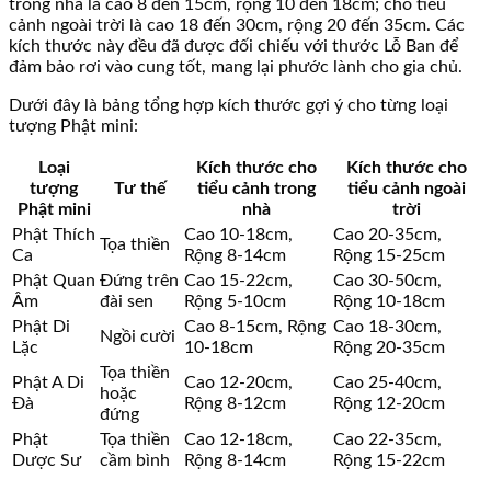
trong nhà là cao 8 đến 15cm, rộng 10 đến 18cm; cho tiểu
cảnh ngoài trời là cao 18 đến 30cm, rộng 20 đến 35cm. Các
kích thước này đều đã được đối chiếu với thước Lỗ Ban để
đảm bảo rơi vào cung tốt, mang lại phước lành cho gia chủ.
Dưới đây là bảng tổng hợp kích thước gợi ý cho từng loại
tượng Phật mini:
Loại
Kích thước cho
Kích thước cho
tượng
Tư thế
tiểu cảnh trong
tiểu cảnh ngoài
Phật mini
nhà
trời
Phật Thích
Cao 10-18cm,
Cao 20-35cm,
Tọa thiền
Ca
Rộng 8-14cm
Rộng 15-25cm
Phật Quan
Đứng trên
Cao 15-22cm,
Cao 30-50cm,
Âm
đài sen
Rộng 5-10cm
Rộng 10-18cm
Phật Di
Cao 8-15cm, Rộng
Cao 18-30cm,
Ngồi cười
Lặc
10-18cm
Rộng 20-35cm
Tọa thiền
Phật A Di
Cao 12-20cm,
Cao 25-40cm,
hoặc
Đà
Rộng 8-12cm
Rộng 12-20cm
đứng
Phật
Tọa thiền
Cao 12-18cm,
Cao 22-35cm,
Dược Sư
cầm bình
Rộng 8-14cm
Rộng 15-22cm