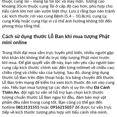
thuộc cung Tài – mang lại tài lộc và may mắn. Tượng cao
khoảng 35cm thuộc cung Tài ở cấp độ cao hơn, phù hợp cho
tiểu cảnh lớn nơi sân vườn biệt thự. Lưu ý rằng bạn nên tránh
các kích thước rơi vào cung Bệnh (5,4 – 10,8cm), cung Ly,
cung Kiếp hoặc cung Hại vì có thể ảnh hưởng không tốt đến
phong thủy tổng thể.
Cách sử dụng thước Lỗ Ban khi mua tượng Phật
mini online
Trong thời đại mua sắm trực tuyến phổ biến, nhiều người gặp
khó khăn khi không thể đo trực tiếp tượng Phật mini trước
khi mua. Để giải quyết vấn đề này, bạn nên yêu cầu người bán
cung cấp kích thước chính xác đến từng milimet về chiều cao,
chiều rộng và chiều sâu của tượng. Sau đó, dùng ứng dụng
thước Lỗ Ban trên điện thoại hoặc tra bảng chuyển đổi thước
Lỗ Ban trên mạng để kiểm tra xem kích thước đó rơi vào cung
nào. Nếu bạn mua tượng tại các đơn vị uy tín như
Đá Cảnh
Thiên An
, đội ngũ tư vấn sẽ hỗ trợ bạn chọn kích thước
tượng chuẩn thước Lỗ Ban ngay từ đầu, đảm bảo mọi vật
phẩm đều nằm trong cung tốt. Bạn cũng có thể gọi đến
hotline
0813131555
hoặc
0916215057
để được tư vấn trực
tiếp về kích thước tượng phù hợp với tiểu cảnh nhà mình.