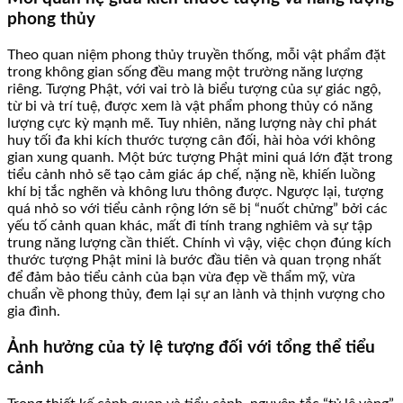
phong thủy
Theo quan niệm phong thủy truyền thống, mỗi vật phẩm đặt
trong không gian sống đều mang một trường năng lượng
riêng. Tượng Phật, với vai trò là biểu tượng của sự giác ngộ,
từ bi và trí tuệ, được xem là vật phẩm phong thủy có năng
lượng cực kỳ mạnh mẽ. Tuy nhiên, năng lượng này chỉ phát
huy tối đa khi kích thước tượng cân đối, hài hòa với không
gian xung quanh. Một bức tượng Phật mini quá lớn đặt trong
tiểu cảnh nhỏ sẽ tạo cảm giác áp chế, nặng nề, khiến luồng
khí bị tắc nghẽn và không lưu thông được. Ngược lại, tượng
quá nhỏ so với tiểu cảnh rộng lớn sẽ bị “nuốt chửng” bởi các
yếu tố cảnh quan khác, mất đi tính trang nghiêm và sự tập
trung năng lượng cần thiết. Chính vì vậy, việc chọn đúng kích
thước tượng Phật mini là bước đầu tiên và quan trọng nhất
để đảm bảo tiểu cảnh của bạn vừa đẹp về thẩm mỹ, vừa
chuẩn về phong thủy, đem lại sự an lành và thịnh vượng cho
gia đình.
Ảnh hưởng của tỷ lệ tượng đối với tổng thể tiểu
cảnh