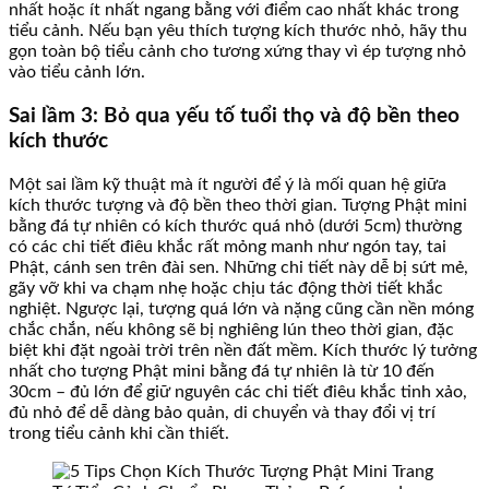
nhất hoặc ít nhất ngang bằng với điểm cao nhất khác trong
tiểu cảnh. Nếu bạn yêu thích tượng kích thước nhỏ, hãy thu
gọn toàn bộ tiểu cảnh cho tương xứng thay vì ép tượng nhỏ
vào tiểu cảnh lớn.
Sai lầm 3: Bỏ qua yếu tố tuổi thọ và độ bền theo
kích thước
Một sai lầm kỹ thuật mà ít người để ý là mối quan hệ giữa
kích thước tượng và độ bền theo thời gian. Tượng Phật mini
bằng đá tự nhiên có kích thước quá nhỏ (dưới 5cm) thường
có các chi tiết điêu khắc rất mỏng manh như ngón tay, tai
Phật, cánh sen trên đài sen. Những chi tiết này dễ bị sứt mẻ,
gãy vỡ khi va chạm nhẹ hoặc chịu tác động thời tiết khắc
nghiệt. Ngược lại, tượng quá lớn và nặng cũng cần nền móng
chắc chắn, nếu không sẽ bị nghiêng lún theo thời gian, đặc
biệt khi đặt ngoài trời trên nền đất mềm. Kích thước lý tưởng
nhất cho tượng Phật mini bằng đá tự nhiên là từ 10 đến
30cm – đủ lớn để giữ nguyên các chi tiết điêu khắc tinh xảo,
đủ nhỏ để dễ dàng bảo quản, di chuyển và thay đổi vị trí
trong tiểu cảnh khi cần thiết.