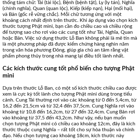
thống tám chữ: Tài (tài lộc), Bệnh (bệnh tật), Ly (ly tán), Nghĩa
(chính nghĩa), Quan (quan lộc), Kiếp (kiếp nạn), Hại (mối hại),
và Bản (gốc rễ vững chắc). Mỗi chữ tương ứng với một
khoảng cách nhất định trên thước. Khi áp dụng vào chọn kích
thước tượng Phật mini, bạn cần đo chiều cao và chiều rộng
đế tượng sao cho rơi vào các cung tốt như Tài, Nghĩa, Quan
hoặc Bản. Việc sử dụng thước Lỗ Ban không phải là mê tín mà
là một phương pháp đã được kiểm chứng hàng nghìn năm
trong văn hóa phương Đông, giúp gia chủ an tâm rằng vật
phẩm phong thủy trong nhà mang lại điều tốt lành nhất.
Các kích thước cung tốt phổ biến cho tượng Phật
mini
Dựa trên thước Lỗ Ban, có một số kích thước chiều cao được
xem là cực kỳ tốt lành cho tượng Phật mini dùng trong tiểu
cảnh. Cung Tài thường rơi vào các khoảng từ 0 đến 5,4cm, từ
16,2 đến 21,5cm và từ 32,4 đến 37,5cm. Cung Nghĩa rơi vào
khoảng từ 10,8 đến 16,2cm, từ 27 đến 32,4cm. Cung Bản rơi
vào khoảng từ 37,5 đến 43,2cm. Như vậy, nếu bạn muốn
chọn tượng Phật mini có chiều cao khoảng 12cm, đây là kích
thước thuộc cung Nghĩa – rất tốt cho sự hòa thuận và chính
đạo. Nếu chọn tượng cao khoảng 18cm, kích thước này