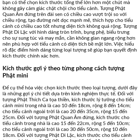
bạn có thể chọn kích thước tổng thể lớn hơn một chút mà
không gây cảm giác chật chội cho tiểu cảnh. Tượng Phật
Quan Âm đứng trên đài sen có chiều cao vượt trội so với
chiều rộng, tạo đường nét dọc mạnh mẽ, thích hợp cho tiểu
cảnh có chiều cao tốt nhưng diện tích không quá rộng. Tượng
Phật Di Lặc với hình dáng tròn trĩnh, bụng phệ, biểu trưng
cho sự sung túc và may mắn, cần không gian ngang rộng hơn
nên phù hợp với tiểu cảnh có diện tích bề mặt lớn. Việc hiểu
rõ đặc điểm hình dáng từng loại tượng sẽ giúp bạn quyết định
kích thước chính xác hơn.
Kích thước gợi ý theo từng phong cách tượng
Phật mini
Để cụ thể hóa việc chọn kích thước theo loại tượng, dưới đây
là những gợi ý chi tiết dựa trên kinh nghiệm thực tế. Đối với
tượng Phật Thích Ca tọa thiền, kích thước lý tưởng cho tiểu
cảnh mini trong nhà là cao 10 đến 18cm, rộng 8 đến 14cm;
cho tiểu cảnh ngoài trời là cao 20 đến 35cm, rộng 15 đến
25cm. Đối với tượng Phật Quan Âm đứng, kích thước cho
tiểu cảnh trong nhà là cao 15 đến 22cm, rộng 5 đến 10cm;
cho tiểu cảnh ngoài trời là cao 30 đến 50cm, rộng 10 đến
18cm. Đối với tượng Phật Di Lặc, kích thước cho tiểu cảnh