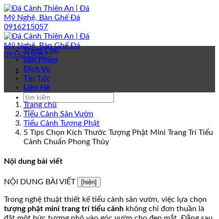
Bỏ
qua
nội
dung
Trang Chủ
Sản Phẩm
Dịch Vụ
Tin Tức
Liên Hệ
Trang chủ
Tiểu Cảnh Sân Vườn
Tiểu Cảnh Tượng Phật
5 Tips Chọn Kích Thước Tượng Phật Mini Trang Trí Tiểu
Cảnh Chuẩn Phong Thủy
Nội dung bài viết
NỘI DUNG BÀI VIẾT
[hiện]
Trong nghệ thuật thiết kế tiểu cảnh sân vườn, việc lựa chọn
tượng phật mini trang trí tiểu cảnh
không chỉ đơn thuần là
đặt một bức tượng nhỏ vào góc vườn cho đẹp mắt. Đằng sau