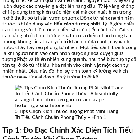
Trong thiết kế cảnh quan và tiểu cảnh, nguyên tắc “tỷ lệ vàng”
luôn được các chuyên gia đặt lên hàng đầu. Tỷ lệ vàng không
chỉ áp dụng trong kiến trúc hiện đại mà còn xuất hiện trong
nghệ thuật bố trí sân vườn phương Đông từ hàng nghìn năm
trước. Khi áp dụng vào
tiểu cảnh tượng phật
, tỷ lệ giữa chiều
cao tượng và chiều rộng, chiều sâu của tiểu cảnh cần đạt sự
cân bằng nhất định. Tượng Phật nên là điểm nhấn trung tâm
nhưng không lấn át các yếu tố khác như đá cảnh, cây xanh,
nước chảy hay rêu phong tự nhiên. Một tiểu cảnh thành công
là khi người nhìn vào cảm nhận được sự hòa quyện giữa
tượng Phật và thiên nhiên xung quanh, như thể bức tượng đã
tồn tại ở đó từ rất lâu, hòa mình vào cảnh vật một cách tự
nhiên nhất. Điều này đòi hỏi sự tính toán kỹ lưỡng về kích
thước ngay từ giai đoạn lên ý tưởng thiết kế.
5 Tips Chọn Kích Thước Tượng Phật Mini Trang
Trí Tiểu Cảnh Chuẩn Phong Thủy – Hình 1
Tip 1: Đo Đạc Chính Xác Diện Tích Tiểu