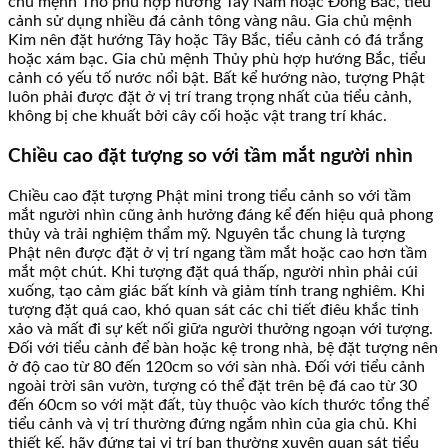
chủ mệnh Thổ phù hợp hướng Tây Nam hoặc Đông Bắc, tiểu
cảnh sử dụng nhiều đá cảnh tông vàng nâu. Gia chủ mệnh
Kim nên đặt hướng Tây hoặc Tây Bắc, tiểu cảnh có đá trắng
hoặc xám bạc. Gia chủ mệnh Thủy phù hợp hướng Bắc, tiểu
cảnh có yếu tố nước nổi bật. Bất kể hướng nào, tượng Phật
luôn phải được đặt ở vị trí trang trọng nhất của tiểu cảnh,
không bị che khuất bởi cây cối hoặc vật trang trí khác.
Chiều cao đặt tượng so với tầm mắt người nhìn
Chiều cao đặt tượng Phật mini trong tiểu cảnh so với tầm
mắt người nhìn cũng ảnh hưởng đáng kể đến hiệu quả phong
thủy và trải nghiệm thẩm mỹ. Nguyên tắc chung là tượng
Phật nên được đặt ở vị trí ngang tầm mắt hoặc cao hơn tầm
mắt một chút. Khi tượng đặt quá thấp, người nhìn phải cúi
xuống, tạo cảm giác bất kính và giảm tính trang nghiêm. Khi
tượng đặt quá cao, khó quan sát các chi tiết điêu khắc tinh
xảo và mất đi sự kết nối giữa người thưởng ngoạn với tượng.
Đối với tiểu cảnh để bàn hoặc kệ trong nhà, bệ đặt tượng nên
ở độ cao từ 80 đến 120cm so với sàn nhà. Đối với tiểu cảnh
ngoài trời sân vườn, tượng có thể đặt trên bệ đá cao từ 30
đến 60cm so với mặt đất, tùy thuộc vào kích thước tổng thể
tiểu cảnh và vị trí thường đứng ngắm nhìn của gia chủ. Khi
thiết kế, hãy đứng tại vị trí bạn thường xuyên quan sát tiểu