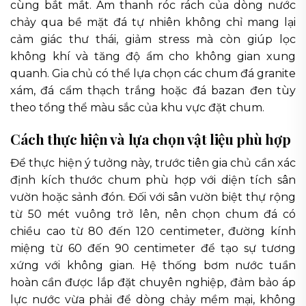
cùng bắt mắt. Âm thanh róc rách của dòng nước
chảy qua bề mặt đá tự nhiên không chỉ mang lại
cảm giác thư thái, giảm stress mà còn giúp lọc
không khí và tăng độ ẩm cho không gian xung
quanh. Gia chủ có thể lựa chọn các chum đá granite
xám, đá cẩm thạch trắng hoặc đá bazan đen tùy
theo tổng thể màu sắc của khu vực đặt chum.
Cách thực hiện và lựa chọn vật liệu phù hợp
Để thực hiện ý tưởng này, trước tiên gia chủ cần xác
định kích thước chum phù hợp với diện tích sân
vườn hoặc sảnh đón. Đối với sân vườn biệt thự rộng
từ 50 mét vuông trở lên, nên chọn chum đá có
chiều cao từ 80 đến 120 centimeter, đường kính
miệng từ 60 đến 90 centimeter để tạo sự tương
xứng với không gian. Hệ thống bơm nước tuần
hoàn cần được lắp đặt chuyên nghiệp, đảm bảo áp
lực nước vừa phải để dòng chảy mềm mại, không