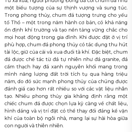
Từ xa xưa, người phương Đông đã coi chum đá như
một biểu tượng của sự thịnh vượng và sung túc.
Trong phong thủy, chum đá tượng trưng cho yếu
tố Thổ – một trong năm hành cơ bản, có khả năng
ổn định khí trường và tạo nền tảng vững chắc cho
mọi hoạt động trong gia đình. Khi được đặt ở vị trí
phù hợp, chum đá phong thủy có tác dụng thu hút
tài lộc, giữ của cải và xua đuổi tà khí. Đặc biệt, chum
đá được chế tác từ đá tự nhiên như đá granite, đá
cẩm thạch hay đá xanh nguyên khối mang trong
mình năng lượng đất trời tích tụ qua hàng triệu
năm, do đó sức mạnh phong thủy của chúng được
đánh giá cao hơn rất nhiều so với các vật liệu nhân
tạo. Nhiều phong thủy gia khẳng định rằng một
chiếc chum đá được chọn lựa kỹ càng về chất liệu,
hình dáng và vị trí đặt có thể thay đổi đáng kể vận
khí của toàn bộ ngôi nhà, mang lại sự hài hòa giữa
con người và thiên nhiên.