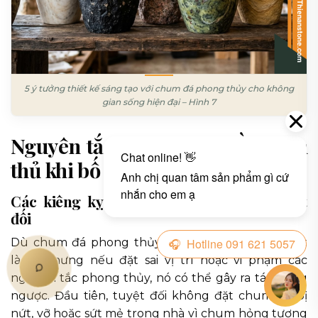
5 ý tưởng thiết kế sáng tạo với chum đá phong thủy cho không
gian sống hiện đại – Hình 7
Nguyên tắc phong thủy cần tuân
thủ khi bố trí chum đá
Các kiêng kỵ phong thủy cần tránh tuyệt
đối
Dù chum đá phong thủy mang nhiều ý nghĩa tốt
lành, nhưng nếu đặt sai vị trí hoặc vi phạm các
nguyên tắc phong thủy, nó có thể gây ra tác dụng
ngược. Đầu tiên, tuyệt đối không đặt chum đá bị
nứt, vỡ hoặc sứt mẻ trong nhà vì chum hỏng tượng