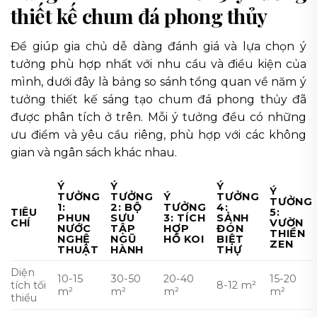
thiết kế chum đá phong thủy
Để giúp gia chủ dễ dàng đánh giá và lựa chọn ý
tưởng phù hợp nhất với nhu cầu và điều kiện của
mình, dưới đây là bảng so sánh tổng quan về năm ý
tưởng thiết kế sáng tạo chum đá phong thủy đã
được phân tích ở trên. Mỗi ý tưởng đều có những
ưu điểm và yêu cầu riêng, phù hợp với các không
gian và ngân sách khác nhau.
Ý
Ý
Ý
Ý
TƯỞNG
TƯỞNG
Ý
TƯỞNG
TƯỞNG
1:
2: BỘ
TƯỞNG
4:
TIÊU
5:
PHUN
SƯU
3: TÍCH
SẢNH
CHÍ
VƯỜN
NƯỚC
TẬP
HỢP
ĐÓN
THIỀN
NGHỆ
NGŨ
HỒ KOI
BIỆT
ZEN
THUẬT
HÀNH
THỰ
Diện
10-15
30-50
20-40
15-20
tích tối
8-12 m²
m²
m²
m²
m²
thiểu