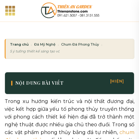
Bỏ
qua
nội
dung
Trang chủ
Đá Mỹ Nghệ
Chum Đá Phong Thủy
5 ý tưởng thiết kế sáng tạo với chum đá phong thủy cho không gian sống hi
[HIỆN]
NỘI DUNG BÀI VIẾT
Trong xu hướng kiến trúc và nội thất đương đại,
việc kết hợp giữa yếu tố phong thủy truyền thống
với phong cách thiết kế hiện đại đã trở thành một
nghệ thuật được nhiều gia chủ theo đuổi. Trong số
các vật phẩm phong thủy bằng đá tự nhiên,
chum