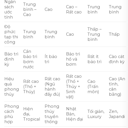
Ngân
Trung
sách
Cao –
Trung
Trung
bình –
Cao
ước
Rất cao
bình
bình
Cao
tính
Độ
Thấp –
phức
Trung
Trung
Cao
Trung
Thấp
tạp thi
bình
bình
bình
công
Cần
Bảo trì
Bảo trì
bảo trì
Ít bảo
Rất ít
Cào cát
định
hồ và
bơm
trì
bảo trì
định kỳ
kỳ
bơm
nước
Rất cao
Hiệu
Rất cao
Cao (An
Rất cao
(Thổ +
Cao
quả
(Ngũ
tĩnh,
(Thổ +
Thủy +
(Trấn
phong
hành
cân
Thủy)
Sinh
môn)
thủy
đầy đủ)
bằng)
vật)
Phong
Phong
Hiện
Nhật
cách
thủy
Tối giản,
Zen,
đại,
Bản,
phù
truyền
Luxury
Japandi
Tropical
Hiện đại
hợp
thống