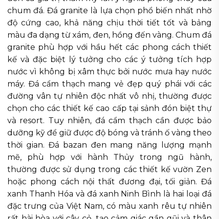
chum đá. Đá granite là lựa chọn phổ biến nhất nhờ
độ cứng cao, khả năng chịu thời tiết tốt và bảng
màu đa dạng từ xám, đen, hồng đến vàng. Chum đá
granite phù hợp với hầu hết các phong cách thiết
kế và đặc biệt lý tưởng cho các ý tưởng tích hợp
nước vì không bị xâm thực bởi nước mưa hay nước
máy. Đá cẩm thạch mang vẻ đẹp quý phái với các
đường vân tự nhiên độc nhất vô nhị, thường được
chọn cho các thiết kế cao cấp tại sảnh đón biệt thự
và resort. Tuy nhiên, đá cẩm thạch cần được bảo
dưỡng kỹ để giữ được độ bóng và tránh ố vàng theo
thời gian. Đá bazan đen mang năng lượng mạnh
mẽ, phù hợp với hành Thủy trong ngũ hành,
thường được sử dụng trong các thiết kế vườn Zen
hoặc phong cách nội thất đương đại, tối giản. Đá
xanh Thanh Hóa và đá xanh Ninh Bình là hai loại đá
đặc trưng của Việt Nam, có màu xanh rêu tự nhiên
rất hài hòa với cây cỏ, tạo cảm giác gần gũi và thân