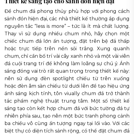
Thiết kế sáng tạo cho sảnh đón hiện đại
Để chum đá phong thủy phù hợp với phong cách
sảnh đón hiện đại, các nhà thiết kế thường áp dụng
nguyên tắc “less is more” – tức là ít mà chất lượng.
Thay vì sử dụng nhiều chum nhỏ, hãy chọn một
chiếc chum đá lớn ấn tượng, đặt trên bệ đá thấp
hoặc trực tiếp trên nền sỏi trắng. Xung quanh
chum, chỉ cần bố trí vài cây xanh nhỏ và một vài viên
đá cuội trang trí để không làm loãng sự chú ý. Ánh
sáng đóng vai trò rất quan trọng trong thiết kế này:
nên sử dụng đèn spotlight chiếu từ trên xuống
hoặc đèn âm sàn chiếu từ dưới lên để tạo hiệu ứng
ánh sáng kịch tính, tôn viually chum đá trở thành
tác phẩm nghệ thuật trung tâm. Một số thiết kế
sáng tạo còn kết hợp chum đá với bức tường đá tự
nhiên phía sau, tạo nên một bức tranh phong cảnh
ba chiều vô cùng ấn tượng ngay tại lối vào. Với các
biệt thự có diện tích sảnh rộng, có thể đặt chum đá