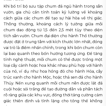
Khi bố trí bộ sưu tập chum đá ngũ hành trong sân
vườn, gia chủ cần tính toán kỹ lưỡng về khoảng
cách giữa các chum để tạo sự hài hòa về thị giác.
Thông thường, khoảng cách lý tưởng giữa mỗi
chum dao động từ 1,5 đến 2,5 mét tùy theo diện
tích sân vườn. Chum đại diện cho hành Thổ thường
được đặt ở trung tâm với kích thước lớn nhất, đóng
vai trò là điểm nhấn chính, trong khi bốn chum còn
lại bao quanh theo bốn hướng tương ứng. Để tăng
tính nghệ thuật, mỗi chum có thể được trồng một
loại cây cảnh hoặc hoa khác nhau phù hợp với hành
của nó, ví dụ như hoa hồng đỏ cho hành Hỏa, cây
trúc xanh cho hành Mộc, hoặc thả sen đá cho hành
Thủy. Nền xung quanh mỗi chum nên được lát đá
cuội hoặc sỏi trắng để tạo đường dẫn và phân tách
rõ ràng giữa các khu vực, đồng thời tăng cường cảm
giác thiền định và tĩnh lặng cho tổng thể không