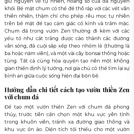
giữ nguyên vẻ tự nhiên, hoang sơ của đá nguyên
khối. Bề mặt chum có thể để thô ráp với các vết vân
thiên nhiên, thậm chí cho phép rêu mọc tự nhiên
trên bề mặt để tạo cảm giác cổ kính và trầm mặc.
Chum đá trong vườn Zen thường đi kèm với các
yếu tố như cát trắng được cào thành các đường
vân sóng, đá cuội sắp xếp theo nhóm lẻ (thường là
ba hoặc năm viên), và một vài cây bonsai thông hoặc
tùng. Tất cả cùng hòa quyện tạo nên một không
gian thiền định lý tưởng, nơi gia chủ có thể tìm lại sự
bình an giữa cuộc sống hiện đại bộn bề.
Hướng dẫn chi tiết cách tạo vườn thiền Zen
với chum đá
Để tạo một vườn thiền Zen với chum đá phong
thủy, trước tiên cần chọn một khu vực yên tĩnh
trong khuôn viên, tránh xa đường giao thông và
khu vực ồn ào. Diện tích tối thiểu cho một vườn