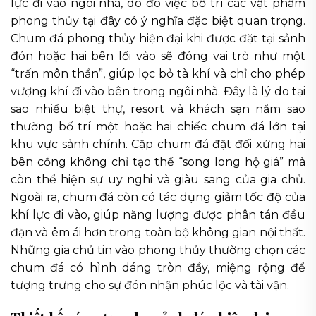
lực đi vào ngôi nhà, do đó việc bố trí các vật phẩm
phong thủy tại đây có ý nghĩa đặc biệt quan trọng.
Chum đá phong thủy hiện đại khi được đặt tại sảnh
đón hoặc hai bên lối vào sẽ đóng vai trò như một
“trấn môn thần”, giúp lọc bỏ tà khí và chỉ cho phép
vượng khí đi vào bên trong ngôi nhà. Đây là lý do tại
sao nhiều biệt thự, resort và khách sạn năm sao
thường bố trí một hoặc hai chiếc chum đá lớn tại
khu vực sảnh chính. Cặp chum đá đặt đối xứng hai
bên cổng không chỉ tạo thế “song long hộ giá” mà
còn thể hiện sự uy nghi và giàu sang của gia chủ.
Ngoài ra, chum đá còn có tác dụng giảm tốc độ của
khí lực đi vào, giúp năng lượng được phân tán đều
đặn và êm ái hơn trong toàn bộ không gian nội thất.
Những gia chủ tin vào phong thủy thường chọn các
chum đá có hình dáng tròn đầy, miệng rộng để
tượng trưng cho sự đón nhận phúc lộc và tài vận.