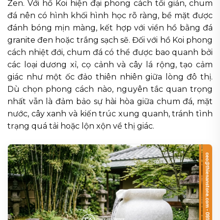
Zen. Với hồ Koi hiện đại phong cách tối giản, chum
đá nên có hình khối hình học rõ ràng, bề mặt được
đánh bóng mịn màng, kết hợp với viền hồ bằng đá
granite đen hoặc trắng sạch sẽ. Đối với hồ Koi phong
cách nhiệt đới, chum đá có thể được bao quanh bởi
các loại dương xỉ, cọ cảnh và cây lá rộng, tạo cảm
giác như một ốc đảo thiên nhiên giữa lòng đô thị.
Dù chọn phong cách nào, nguyên tắc quan trọng
nhất vẫn là đảm bảo sự hài hòa giữa chum đá, mặt
nước, cây xanh và kiến trúc xung quanh, tránh tình
trạng quá tải hoặc lộn xộn về thị giác.