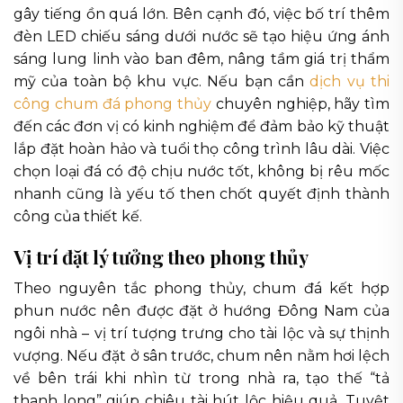
gây tiếng ồn quá lớn. Bên cạnh đó, việc bố trí thêm
đèn LED chiếu sáng dưới nước sẽ tạo hiệu ứng ánh
sáng lung linh vào ban đêm, nâng tầm giá trị thẩm
mỹ của toàn bộ khu vực. Nếu bạn cần
dịch vụ thi
công chum đá phong thủy
chuyên nghiệp, hãy tìm
đến các đơn vị có kinh nghiệm để đảm bảo kỹ thuật
lắp đặt hoàn hảo và tuổi thọ công trình lâu dài. Việc
chọn loại đá có độ chịu nước tốt, không bị rêu mốc
nhanh cũng là yếu tố then chốt quyết định thành
công của thiết kế.
Vị trí đặt lý tưởng theo phong thủy
Theo nguyên tắc phong thủy, chum đá kết hợp
phun nước nên được đặt ở hướng Đông Nam của
ngôi nhà – vị trí tượng trưng cho tài lộc và sự thịnh
vượng. Nếu đặt ở sân trước, chum nên nằm hơi lệch
về bên trái khi nhìn từ trong nhà ra, tạo thế “tả
thanh long” giúp chiêu tài hút lộc hiệu quả. Tuyệt