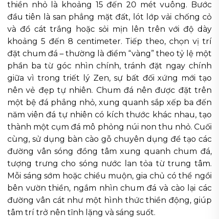
thiền nhỏ là khoảng 15 đến 20 mét vuông. Bước
đầu tiên là san phẳng mặt đất, lót lớp vải chống cỏ
và đổ cát trắng hoặc sỏi mịn lên trên với độ dày
khoảng 5 đến 8 centimeter. Tiếp theo, chọn vị trí
đặt chum đá – thường là điểm “vàng” theo tỷ lệ một
phần ba từ góc nhìn chính, tránh đặt ngay chính
giữa vì trong triết lý Zen, sự bất đối xứng mới tạo
nên vẻ đẹp tự nhiên. Chum đá nên được đặt trên
một bệ đá phẳng nhỏ, xung quanh sắp xếp ba đến
năm viên đá tự nhiên có kích thước khác nhau, tạo
thành một cụm đá mô phỏng núi non thu nhỏ. Cuối
cùng, sử dụng bàn cào gỗ chuyên dụng để tạo các
đường vân sóng đồng tâm xung quanh chum đá,
tượng trưng cho sóng nước lan tỏa từ trung tâm.
Mỗi sáng sớm hoặc chiều muộn, gia chủ có thể ngồi
bên vườn thiền, ngắm nhìn chum đá và cào lại các
đường vân cát như một hình thức thiền động, giúp
tâm trí trở nên tĩnh lặng và sáng suốt.