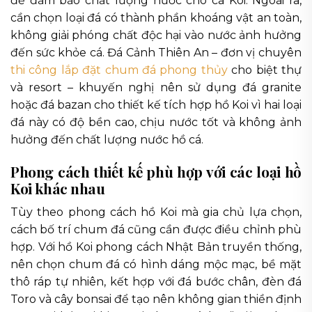
để đảm bảo chất lượng nước cho cá Koi. Ngoài ra,
cần chọn loại đá có thành phần khoáng vật an toàn,
không giải phóng chất độc hại vào nước ảnh hưởng
đến sức khỏe cá. Đá Cảnh Thiên An – đơn vị chuyên
thi công lắp đặt chum đá phong thủy
cho biệt thự
và resort – khuyến nghị nên sử dụng đá granite
hoặc đá bazan cho thiết kế tích hợp hồ Koi vì hai loại
đá này có độ bền cao, chịu nước tốt và không ảnh
hưởng đến chất lượng nước hồ cá.
Phong cách thiết kế phù hợp với các loại hồ
Koi khác nhau
Tùy theo phong cách hồ Koi mà gia chủ lựa chọn,
cách bố trí chum đá cũng cần được điều chỉnh phù
hợp. Với hồ Koi phong cách Nhật Bản truyền thống,
nên chọn chum đá có hình dáng mộc mạc, bề mặt
thô ráp tự nhiên, kết hợp với đá bước chân, đèn đá
Toro và cây bonsai để tạo nên không gian thiền định