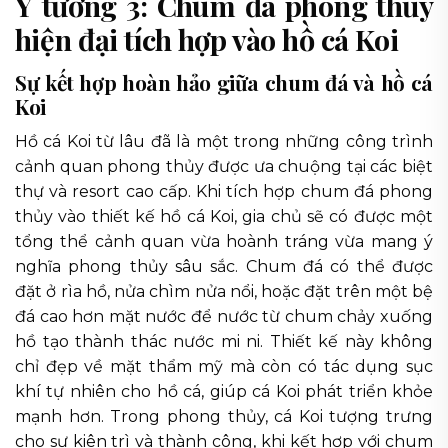
Ý tưởng 3: Chum đá phong thủy
hiện đại tích hợp vào hồ cá Koi
Sự kết hợp hoàn hảo giữa chum đá và hồ cá
Koi
Hồ cá Koi từ lâu đã là một trong những công trình
cảnh quan phong thủy được ưa chuộng tại các biệt
thự và resort cao cấp. Khi tích hợp chum đá phong
thủy vào thiết kế hồ cá Koi, gia chủ sẽ có được một
tổng thể cảnh quan vừa hoành tráng vừa mang ý
nghĩa phong thủy sâu sắc. Chum đá có thể được
đặt ở rìa hồ, nửa chìm nửa nổi, hoặc đặt trên một bệ
đá cao hơn mặt nước để nước từ chum chảy xuống
hồ tạo thành thác nước mi ni. Thiết kế này không
chỉ đẹp về mặt thẩm mỹ mà còn có tác dụng sục
khí tự nhiên cho hồ cá, giúp cá Koi phát triển khỏe
mạnh hơn. Trong phong thủy, cá Koi tượng trưng
cho sự kiên trì và thành công, khi kết hợp với chum