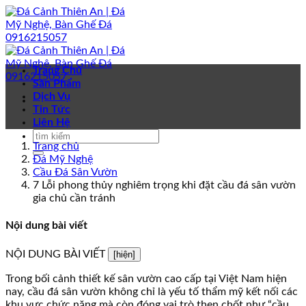
Bỏ
qua
nội
dung
Trang Chủ
Sản Phẩm
Dịch Vụ
Tin Tức
Liên Hệ
Trang chủ
Đá Mỹ Nghệ
Cầu Đá Sân Vườn
7 Lỗi phong thủy nghiêm trọng khi đặt cầu đá sân vườn
gia chủ cần tránh
Nội dung bài viết
NỘI DUNG BÀI VIẾT
[hiện]
Trong bối cảnh thiết kế sân vườn cao cấp tại Việt Nam hiện
nay, cầu đá sân vườn không chỉ là yếu tố thẩm mỹ kết nối các
khu vực chức năng mà còn đóng vai trò then chốt như “cầu