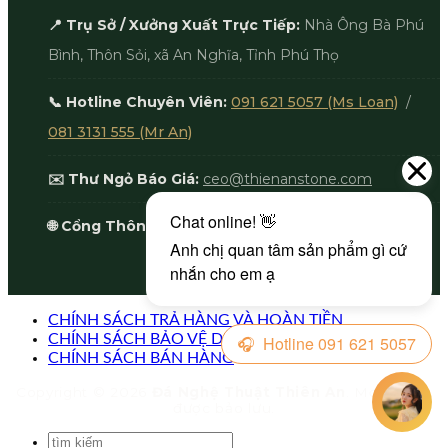
📍 Trụ Sở / Xưởng Xuất Trực Tiếp:
Nhà Ông Bà Phú
Bình, Thôn Sỏi, xã An Nghĩa, Tỉnh Phú Thọ
📞 Hotline Chuyên Viên:
091 621 5057 (Ms Loan)
/
081 3131 555 (Mr An)
✉️ Thư Ngỏ Báo Giá:
ceo@thienanstone.com
🌐 Cổng Thông Tin:
thienanstone.com
CHÍNH SÁCH TRẢ HÀNG VÀ HOÀN TIỀN
CHÍNH SÁCH BẢO VỆ DỮ LIỆU CÁ NHÂN
CHÍNH SÁCH BÁN HÀNG
Copyright © 2026
Đá Nghệ Thuật Thiên An
. Mọi quyền
được bảo lưu.