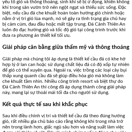
yếu tố gió và thông thoáng, sinh khí sẽ bị ứ đọng, khiến không
khí trong sân vườn trở nên ngột ngạt và thiếu sức sống. Đặc
biệt, nếu cầu đá che khuất hoàn toàn hướng gió chính hoặc
nằm ở vị trí gió lùa mạnh, nó sẽ gây ra tình trạng gia chủ hay
bị cảm cúm, đau đầu hoặc mất tập trung. Đá Cảnh Thiên An
luôn đo đạc hướng gió và tốc độ gió tại công trình trước khi
đưa ra phương án thiết kế tối ưu.
Giải pháp cân bằng giữa thẩm mỹ và thông thoáng
Giải pháp mà chúng tôi áp dụng là thiết kế cầu đá có khe hở
hợp lý ở lan can hoặc sử dụng chất liệu đá có độ xốp tự nhiên
để gió có thể xuyên qua. Ngoài ra, việc trồng các loại cây bụi
thấp xung quanh cầu đá sẽ giúp điều hòa gió mà không làm
che khuất tầm nhìn. Nhiều công trình resort và biệt thự do
Đá Cảnh Thiên An thi công đã áp dụng thành công giải pháp
này, mang lại sự thoải mái tối đa cho người sử dụng.
Kết quả thực tế sau khi khắc phục
Sau khi điều chỉnh vị trí và thiết kế cầu đá theo đúng hướng
gió, rất nhiều gia chủ báo cáo rằng không khí trong nhà trở
nên trong lành hơn, giấc ngủ sâu hơn và năng suất làm việc