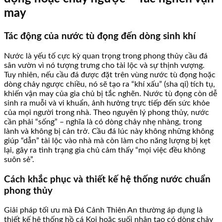
may
Tác động của nước tù đọng đến dòng sinh khí
Nước là yếu tố cực kỳ quan trọng trong phong thủy cầu đá
sân vườn vì nó tượng trưng cho tài lộc và sự thịnh vượng.
Tuy nhiên, nếu cầu đá được đặt trên vùng nước tù đọng hoặc
dòng chảy ngược chiều, nó sẽ tạo ra “khí xấu” (sha qi) tích tụ,
khiến vận may của gia chủ bị tắc nghẽn. Nước tù đọng còn dễ
sinh ra muỗi và vi khuẩn, ảnh hưởng trực tiếp đến sức khỏe
của mọi người trong nhà. Theo nguyên lý phong thủy, nước
cần phải “sống” – nghĩa là có dòng chảy nhẹ nhàng, trong
lành và không bị cản trở. Cầu đá lúc này không những không
giúp “dẫn” tài lộc vào nhà mà còn làm cho năng lượng bị kẹt
lại, gây ra tình trạng gia chủ cảm thấy “mọi việc đều không
suôn sẻ”.
Cách khắc phục và thiết kế hệ thống nước chuẩn
phong thủy
Giải pháp tối ưu mà Đá Cảnh Thiên An thường áp dụng là
thiết kế hệ thống hồ cá Koi hoặc suối nhân tạo có dòng chảy