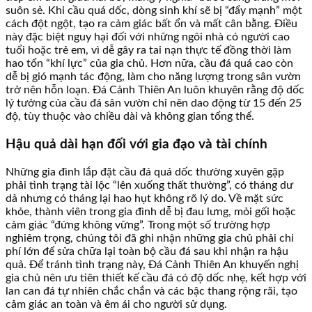
suôn sẻ. Khi cầu quá dốc, dòng sinh khí sẽ bị “đẩy mạnh” một
cách đột ngột, tạo ra cảm giác bất ổn và mất cân bằng. Điều
này đặc biệt nguy hại đối với những ngôi nhà có người cao
tuổi hoặc trẻ em, vì dễ gây ra tai nạn thực tế đồng thời làm
hao tổn “khí lực” của gia chủ. Hơn nữa, cầu đá quá cao còn
dễ bị gió mạnh tác động, làm cho năng lượng trong sân vườn
trở nên hỗn loạn. Đá Cảnh Thiên An luôn khuyên rằng độ dốc
lý tưởng của cầu đá sân vườn chỉ nên dao động từ 15 đến 25
độ, tùy thuộc vào chiều dài và không gian tổng thể.
Hậu quả dài hạn đối với gia đạo và tài chính
Những gia đình lắp đặt cầu đá quá dốc thường xuyên gặp
phải tình trạng tài lộc “lên xuống thất thường”, có tháng dư
dả nhưng có tháng lại hao hụt không rõ lý do. Về mặt sức
khỏe, thành viên trong gia đình dễ bị đau lưng, mỏi gối hoặc
cảm giác “đứng không vững”. Trong một số trường hợp
nghiêm trọng, chúng tôi đã ghi nhận những gia chủ phải chi
phí lớn để sửa chữa lại toàn bộ cầu đá sau khi nhận ra hậu
quả. Để tránh tình trạng này, Đá Cảnh Thiên An khuyến nghị
gia chủ nên ưu tiên thiết kế cầu đá có độ dốc nhẹ, kết hợp với
lan can đá tự nhiên chắc chắn và các bậc thang rộng rãi, tạo
cảm giác an toàn và êm ái cho người sử dụng.