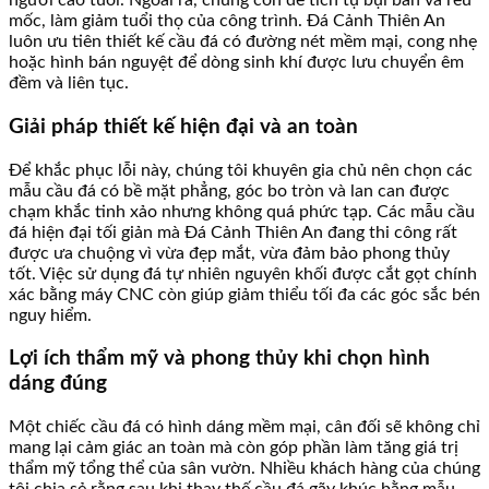
người cao tuổi. Ngoài ra, chúng còn dễ tích tụ bụi bẩn và rêu
mốc, làm giảm tuổi thọ của công trình. Đá Cảnh Thiên An
luôn ưu tiên thiết kế cầu đá có đường nét mềm mại, cong nhẹ
hoặc hình bán nguyệt để dòng sinh khí được lưu chuyển êm
đềm và liên tục.
Giải pháp thiết kế hiện đại và an toàn
Để khắc phục lỗi này, chúng tôi khuyên gia chủ nên chọn các
mẫu cầu đá có bề mặt phẳng, góc bo tròn và lan can được
chạm khắc tinh xảo nhưng không quá phức tạp. Các mẫu cầu
đá hiện đại tối giản mà Đá Cảnh Thiên An đang thi công rất
được ưa chuộng vì vừa đẹp mắt, vừa đảm bảo phong thủy
tốt. Việc sử dụng đá tự nhiên nguyên khối được cắt gọt chính
xác bằng máy CNC còn giúp giảm thiểu tối đa các góc sắc bén
nguy hiểm.
Lợi ích thẩm mỹ và phong thủy khi chọn hình
dáng đúng
Một chiếc cầu đá có hình dáng mềm mại, cân đối sẽ không chỉ
mang lại cảm giác an toàn mà còn góp phần làm tăng giá trị
thẩm mỹ tổng thể của sân vườn. Nhiều khách hàng của chúng
tôi chia sẻ rằng sau khi thay thế cầu đá gãy khúc bằng mẫu