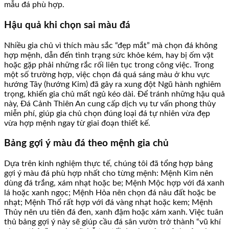
mẫu đá phù hợp.
Hậu quả khi chọn sai màu đá
Nhiều gia chủ vì thích màu sắc “đẹp mắt” mà chọn đá không
hợp mệnh, dẫn đến tình trạng sức khỏe kém, hay bị ốm vặt
hoặc gặp phải những rắc rối liên tục trong công việc. Trong
một số trường hợp, việc chọn đá quá sáng màu ở khu vực
hướng Tây (hướng Kim) đã gây ra xung đột Ngũ hành nghiêm
trọng, khiến gia chủ mất ngủ kéo dài. Để tránh những hậu quả
này, Đá Cảnh Thiên An cung cấp dịch vụ tư vấn phong thủy
miễn phí, giúp gia chủ chọn đúng loại đá tự nhiên vừa đẹp
vừa hợp mệnh ngay từ giai đoạn thiết kế.
Bảng gợi ý màu đá theo mệnh gia chủ
Dựa trên kinh nghiệm thực tế, chúng tôi đã tổng hợp bảng
gợi ý màu đá phù hợp nhất cho từng mệnh: Mệnh Kim nên
dùng đá trắng, xám nhạt hoặc be; Mệnh Mộc hợp với đá xanh
lá hoặc xanh ngọc; Mệnh Hỏa nên chọn đá nâu đất hoặc be
nhạt; Mệnh Thổ rất hợp với đá vàng nhạt hoặc kem; Mệnh
Thủy nên ưu tiên đá đen, xanh đậm hoặc xám xanh. Việc tuân
thủ bảng gợi ý này sẽ giúp cầu đá sân vườn trở thành “vũ khí