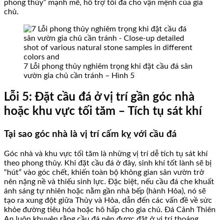
phong thủy” mạnh mẽ, hỗ trợ tối đa cho vận mệnh của gia
chủ.
7 Lỗi phong thủy nghiêm trọng khi đặt cầu đá sân
vườn gia chủ cần tránh – Hình 5
Lỗi 5: Đặt cầu đá ở vị trí gần góc nhà
hoặc khu vực tối tăm – Tích tụ sát khí
Tại sao góc nhà là vị trí cấm kỵ với cầu đá
Góc nhà và khu vực tối tăm là những vị trí dễ tích tụ sát khí
theo phong thủy. Khi đặt cầu đá ở đây, sinh khí tốt lành sẽ bị
“hút” vào góc chết, khiến toàn bộ không gian sân vườn trở
nên nặng nề và thiếu sinh lực. Đặc biệt, nếu cầu đá che khuất
ánh sáng tự nhiên hoặc nằm gần nhà bếp (hành Hỏa), nó sẽ
tạo ra xung đột giữa Thủy và Hỏa, dẫn đến các vấn đề về sức
khỏe đường tiêu hóa hoặc hô hấp cho gia chủ. Đá Cảnh Thiên
An luôn khuyên rằng cầu đá nên được đặt ở vị trí thoáng