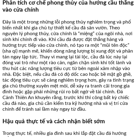
Phân tích cơ chế phong thủy của hướng cầu thẳng
vào cửa chính
Đây là một trong những lỗi phong thủy nghiêm trọng và phổ
biến nhất khi gia chủ tự thiết kế cầu đá sân vườn. Theo
nguyên lý phong thủy, cửa chính là “miệng” của ngôi nhà, nơi
sinh khí chính đi vào. Khi cầu đá được đặt thẳng hàng và
hướng trực tiếp vào cửa chính, nó tạo ra một “mũi tên độc”
(sha qi) mạnh mẽ, khiến dòng năng lượng bị xung đột và phân
tán ngay lập tức. Thay vì mang lại tài lộc, cầu đá lúc này lại
đóng vai trò như một rào cản, ngăn chặn sinh khí tốt lành và
thu hút các năng lượng tiêu cực từ bên ngoài xâm nhập vào
nhà. Đặc biệt, nếu cầu đá có độ dốc cao hoặc bề mặt gồ ghề,
tác động tiêu cực sẽ càng nghiêm trọng hơn, gây ra tình trạng
gia chủ thường xuyên mệt mỏi, dễ xảy ra tranh cãi trong gia
đình hoặc gặp phải những rủi ro bất ngờ về tài chính. Đá
Cảnh Thiên An khuyên rằng, trước khi thi công bất kỳ chiếc
cầu đá nào, gia chủ cần kiểm tra kỹ hướng nhà và vị trí cửa
chính để tránh sai lầm này ngay từ đầu.
Hậu quả thực tế và cách nhận biết sớm
Trong thực tế, nhiều gia đình sau khi lắp đặt cầu đá hướng