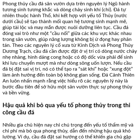
Phong thủy cầu đá sân vườn dựa trên nguyên lý Ngũ hành
tương sinh tương khắc và dòng chảy sinh khí (chi). Đá tự
nhiên thuộc hành Thổ, khi kết hợp với yếu tố Thủy (nước
dưới cầu) sẽ tạo thành mối quan hệ tương sinh mạnh mẽ,
giúp tài lộc và may mắn được nuôi dưỡng liên tục. Cầu đá
đóng vai trò như một “cầu nối” giữa các khu vực khác nhau
trong sân vườn, giúp năng lượng không bị ứ đọng hay phân
tán. Theo các nguyên lý cổ xưa từ Kinh Dịch và Phong Thủy
Dương Trạch, cầu đá cần được đặt ở vị trí có dòng nước chảy
nhẹ nhàng, hình dáng cong hoặc có độ dốc vừa phải để sinh
khí lưu chuyển mượt mà như dòng sông uốn lượn. Nếu cầu
đá bị đặt sai vị trí, nó có thể tạo ra “sát khí” hoặc “xung đột”
làm ảnh hưởng đến toàn bộ không gian sống. Đá Cảnh Thiên
An luôn nhấn mạnh rằng việc hiểu rõ các nguyên lý này là
bước đầu tiên để sở hữu một sân vườn thực sự phong thủy
và bền vững.
Hậu quả khi bỏ qua yếu tố phong thủy trong thi
công cầu đá
Nhiều gia chủ hiện nay chỉ chú trọng đến yếu tố thẩm mỹ và
chi phí mà bỏ qua phong thủy, dẫn đến những hậu quả khó
lường. Ví dụ, cầu đá đặt sai hướng có thể khiến gia chủ gặp