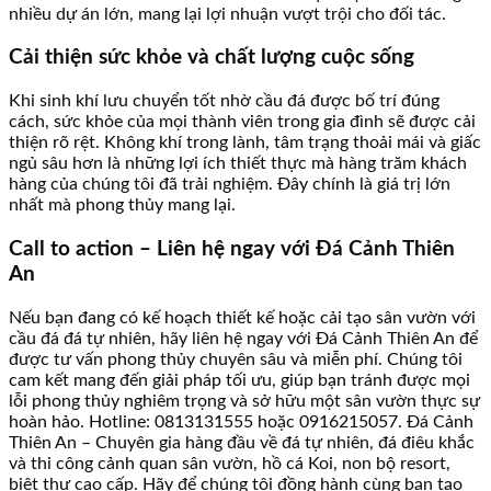
nhiều dự án lớn, mang lại lợi nhuận vượt trội cho đối tác.
Cải thiện sức khỏe và chất lượng cuộc sống
Khi sinh khí lưu chuyển tốt nhờ cầu đá được bố trí đúng
cách, sức khỏe của mọi thành viên trong gia đình sẽ được cải
thiện rõ rệt. Không khí trong lành, tâm trạng thoải mái và giấc
ngủ sâu hơn là những lợi ích thiết thực mà hàng trăm khách
hàng của chúng tôi đã trải nghiệm. Đây chính là giá trị lớn
nhất mà phong thủy mang lại.
Call to action – Liên hệ ngay với Đá Cảnh Thiên
An
Nếu bạn đang có kế hoạch thiết kế hoặc cải tạo sân vườn với
cầu đá đá tự nhiên, hãy liên hệ ngay với Đá Cảnh Thiên An để
được tư vấn phong thủy chuyên sâu và miễn phí. Chúng tôi
cam kết mang đến giải pháp tối ưu, giúp bạn tránh được mọi
lỗi phong thủy nghiêm trọng và sở hữu một sân vườn thực sự
hoàn hảo. Hotline: 0813131555 hoặc 0916215057. Đá Cảnh
Thiên An – Chuyên gia hàng đầu về đá tự nhiên, đá điêu khắc
và thi công cảnh quan sân vườn, hồ cá Koi, non bộ resort,
biệt thự cao cấp. Hãy để chúng tôi đồng hành cùng bạn tạo