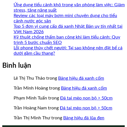
Ứng dụng tiểu cảnh khô trong văn phòng làm việc: Giảm
stress, tăng năng suất
Review các loại máy bơm mini chuyên dụng cho tiểu
cảnh nước góc sân
Top 5 đơn vị cung cấp đá xanh Nhật Bản uy tín nhất tại
Việt Nam 2026
Kỹ thuật chống thấm ban công khi làm tiểu cảnh: Quy
trình 5 bước chuẩn SEO
Lỗi phong thủy chết người: Tại sao không nên đặt bể cá
dưới gầm cầu thang?
Bình luận
Lê Thị Thu Thảo
trong
Bảng hiệu đá xanh cốm
Trần Minh Hoàng
trong
Bảng hiệu đá xanh cốm
Phạm Minh Tuấn
trong
Đá tai mèo non bộ > 50cm
Trần Hoàng Nam
trong
Đá tai mèo non bộ > 50cm
Trần Thị Minh Thư
trong
Bảng hiệu đá lũa đen