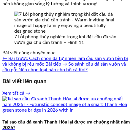
nên không gian sống lý tưởng và thịnh vượng!
7 Lỗi phong thủy nghiêm trọng khi đặt cầu đá sân
vườn gia chủ cần tránh – Hình 11
Bài viết cùng chuyên mục
← Bài trước
Cách chọn đá tự nhiên làm cầu sân vườn bền bỉ
và không bị rêu mốc
Bài tiếp →
So sánh cầu đá sân vườn và
cầu gỗ: Nên chọn loại nào cho hồ cá Koi?
Bài viết liên quan
Xem tất cả →
Tại sao cầu đá xanh Thanh Hóa lại được ưa chuộng nhất năm
2026?