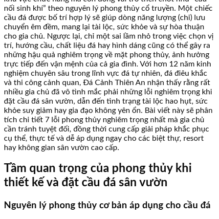
nối sinh khí” theo nguyên lý phong thủy cổ truyền. Một chiếc
cầu đá được bố trí hợp lý sẽ giúp dòng năng lượng (chi) lưu
chuyển êm đềm, mang lại tài lộc, sức khỏe và sự hòa thuận
cho gia chủ. Ngược lại, chỉ một sai lầm nhỏ trong việc chọn vị
trí, hướng cầu, chất liệu đá hay hình dáng cũng có thể gây ra
những hậu quả nghiêm trọng về mặt phong thủy, ảnh hưởng
trực tiếp đến vận mệnh của cả gia đình. Với hơn 12 năm kinh
nghiệm chuyên sâu trong lĩnh vực đá tự nhiên, đá điêu khắc
và thi công cảnh quan, Đá Cảnh Thiên An nhận thấy rằng rất
nhiều gia chủ đã vô tình mắc phải những lỗi nghiêm trọng khi
đặt cầu đá sân vườn, dẫn đến tình trạng tài lộc hao hụt, sức
khỏe suy giảm hay gia đạo không yên ổn. Bài viết này sẽ phân
tích chi tiết 7 lỗi phong thủy nghiêm trọng nhất mà gia chủ
cần tránh tuyệt đối, đồng thời cung cấp giải pháp khắc phục
cụ thể, thực tế và dễ áp dụng ngay cho các biệt thự, resort
hay không gian sân vườn cao cấp.
Tầm quan trọng của phong thủy khi
thiết kế và đặt cầu đá sân vườn
Nguyên lý phong thủy cơ bản áp dụng cho cầu đá