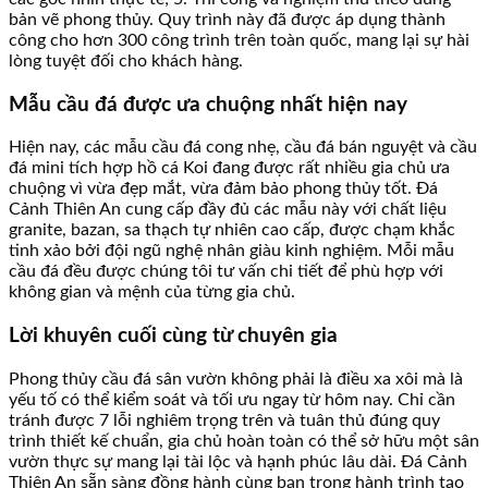
bản vẽ phong thủy. Quy trình này đã được áp dụng thành
công cho hơn 300 công trình trên toàn quốc, mang lại sự hài
lòng tuyệt đối cho khách hàng.
Mẫu cầu đá được ưa chuộng nhất hiện nay
Hiện nay, các mẫu cầu đá cong nhẹ, cầu đá bán nguyệt và cầu
đá mini tích hợp hồ cá Koi đang được rất nhiều gia chủ ưa
chuộng vì vừa đẹp mắt, vừa đảm bảo phong thủy tốt. Đá
Cảnh Thiên An cung cấp đầy đủ các mẫu này với chất liệu
granite, bazan, sa thạch tự nhiên cao cấp, được chạm khắc
tinh xảo bởi đội ngũ nghệ nhân giàu kinh nghiệm. Mỗi mẫu
cầu đá đều được chúng tôi tư vấn chi tiết để phù hợp với
không gian và mệnh của từng gia chủ.
Lời khuyên cuối cùng từ chuyên gia
Phong thủy cầu đá sân vườn không phải là điều xa xôi mà là
yếu tố có thể kiểm soát và tối ưu ngay từ hôm nay. Chỉ cần
tránh được 7 lỗi nghiêm trọng trên và tuân thủ đúng quy
trình thiết kế chuẩn, gia chủ hoàn toàn có thể sở hữu một sân
vườn thực sự mang lại tài lộc và hạnh phúc lâu dài. Đá Cảnh
Thiên An sẵn sàng đồng hành cùng bạn trong hành trình tạo