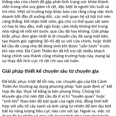
thẳng vào cửa chính đã gặp phải tình trạng sức khỏe thành
viên trong nhà suy giảm rõ rệt, đặc biệt là người lớn tuổi và
trẻ nhỏ. Một số trường hợp khác báo cáo rằng công việc kinh
doanh bắt đầu đi xuống dốc, các mối quan hệ xã hội trở nên
căng thẳng. Để nhận biết sớm, gia chủ có thể quan sát xem
có hay bị đau đầu, mất ngủ hoặc cảm thấy không khí trong
nhà nặng nề mỗi khi bước qua cầu đá hay không. Giải pháp
khắc phục đơn giản nhất là di chuyển cầu đá sang một bên,
tạo thành góc nghiêng 30-45 độ so với cửa chính, hoặc thiết
kế cầu đá cong nhẹ để dòng sinh khí được “uốn lượn” trước
khi vào nhà. Đá Cảnh Thiên An đã hỗ trợ rất nhiều khách
hàng chỉnh sửa thành công những trường hợp này, mang lại
sự thay đổi tích cực rõ rệt chỉ sau vài tuần.
Giải pháp thiết kế chuyên sâu từ chuyên gia
Để khắc phục triệt để lỗi này, các chuyên gia của Đá Cảnh
Thiên An thường áp dụng phương pháp “bát quái định vị” kết
hợp đo đạc thực tế bằng la bàn phong thủy. Chúng tôi
khuyên gia chủ nên đặt cầu đá ở vị trí “huyền quan” hoặc
“sinh khí” theo bản đồ bát quái của ngôi nhà, đồng thời kết
hợp với yếu tố cây xanh và ánh sáng tự nhiên để làm dịu bớt
bất kỳ năng lượng tiêu cực nào còn sót lại. Ngoài ra, việc sử
dụng đá tự nhiên có màu sắc trung tính như xám nhạt hoặc