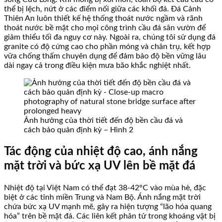
thể bị lệch, nứt ở các điểm nối giữa các khối đá. Đá Cảnh
Thiên An luôn thiết kế hệ thống thoát nước ngầm và rãnh
thoát nước bề mặt cho mọi công trình cầu đá sân vườn để
giảm thiểu tối đa nguy cơ này. Ngoài ra, chúng tôi sử dụng đá
granite có độ cứng cao cho phần móng và chân trụ, kết hợp
vữa chống thấm chuyên dụng để đảm bảo độ bền vững lâu
dài ngay cả trong điều kiện mưa bão khắc nghiệt nhất.
Ảnh hưởng của thời tiết đến độ bền cầu đá và
cách bảo quản định kỳ – Hình 2
Tác động của nhiệt độ cao, ánh nắng
mặt trời và bức xạ UV lên bề mặt đá
Nhiệt độ tại Việt Nam có thể đạt 38-42°C vào mùa hè, đặc
biệt ở các tỉnh miền Trung và Nam Bộ. Ánh nắng mặt trời
chứa bức xạ UV mạnh mẽ, gây ra hiện tượng “lão hóa quang
hóa” trên bề mặt đá. Các liên kết phân tử trong khoáng vật bị