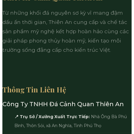
Từ những khối đá nguyên sơ kỳ vĩ mang đậm
dấu ấn thời gian, Thiên An cung cấp và chế tác
sản phẩm mỹ nghệ kết hợp hoàn hảo cùng các
giải pháp phong thủy hoàn mỹ, kiến tạo môi
trường sống đẳng cấp cho kiến trúc Việt.
Thông Tin Liên Hệ
Công Ty TNHH Đá Cảnh Quan Thiên An
📍 Trụ Sở / Xưởng Xuất Trực Tiếp:
Nhà Ông Bà Phú
Bình, Thôn Sỏi, xã An Nghĩa, Tỉnh Phú Thọ