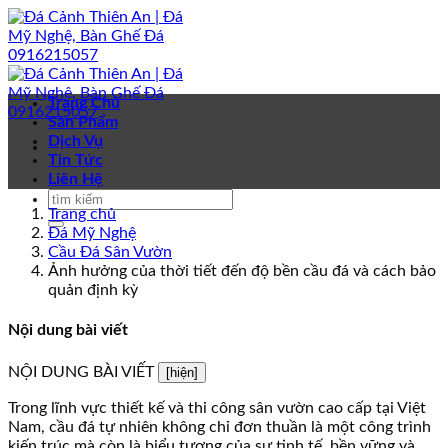
Bỏ
qua
nội
dung
Trang Chủ
Sản Phẩm
Dịch Vụ
Tin Tức
Liên Hệ
Trang chủ
Đá Mỹ Nghệ
Cầu Đá Sân Vườn
Ảnh hưởng của thời tiết đến độ bền cầu đá và cách bảo
quản định kỳ
Nội dung bài viết
NỘI DUNG BÀI VIẾT
[hiện]
Trong lĩnh vực thiết kế và thi công sân vườn cao cấp tại Việt
Nam, cầu đá tự nhiên không chỉ đơn thuần là một công trình
kiến trúc mà còn là biểu tượng của sự tinh tế, bền vững và