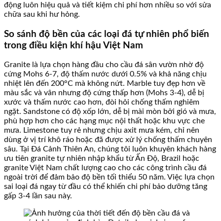
động luôn hiệu quả và tiết kiệm chi phí hơn nhiều so với sửa
chữa sau khi hư hỏng.
So sánh độ bền của các loại đá tự nhiên phổ biến
trong điều kiện khí hậu Việt Nam
Granite là lựa chọn hàng đầu cho cầu đá sân vườn nhờ độ
cứng Mohs 6-7, độ thấm nước dưới 0.5% và khả năng chịu
nhiệt lên đến 200°C mà không nứt. Marble tuy đẹp hơn về
màu sắc và vân nhưng độ cứng thấp hơn (Mohs 3-4), dễ bị
xước và thấm nước cao hơn, đòi hỏi chống thấm nghiêm
ngặt. Sandstone có độ xốp lớn, dễ bị mài mòn bởi gió và mưa,
phù hợp hơn cho các hạng mục nội thất hoặc khu vực che
mưa. Limestone tuy rẻ nhưng chịu axit mưa kém, chỉ nên
dùng ở vị trí khô ráo hoặc đã được xử lý chống thấm chuyên
sâu. Tại Đá Cảnh Thiên An, chúng tôi luôn khuyên khách hàng
ưu tiên granite tự nhiên nhập khẩu từ Ấn Độ, Brazil hoặc
granite Việt Nam chất lượng cao cho các công trình cầu đá
ngoài trời để đảm bảo độ bền tối thiểu 50 năm. Việc lựa chọn
sai loại đá ngay từ đầu có thể khiến chi phí bảo dưỡng tăng
gấp 3-4 lần sau này.