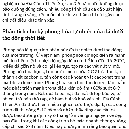
nghiệm của Đá Cảnh Thiên An, sau 3-5 năm nếu không được
bảo dưỡng đúng cách, nhiều công trình cầu đá đã xuất hiện
tình trạng ố vàng, rêu mốc phủ kín và thậm chí nứt gãy các
chi tiết điêu khắc tinh xảo.
Phân tích chu kỳ phong hóa tự nhiên của đá dưới
tác động thời tiết
Phong hóa là quá trình phân hủy đá tự nhiên dưới tác động
của môi trường. Ở Việt Nam, phong hóa cơ học diễn ra mạnh
mẽ do chênh lệch nhiệt độ ngày đêm có thể lên đến 15-20°C,
khiến đá giãn nở và co lại liên tục, tạo ra các vết nứt vi mô.
Phong hóa hóa học lại do nước mưa chứa CO2 hòa tan tạo
thành axit cacbonic, tấn công các khoáng vật cacbonat trong
marble và limestone. Phong hóa sinh học thì do rêu, tảo, nấm
mốc phát triển mạnh trong điều kiện độ ẩm >80% suốt 8-9
tháng trong năm. Kết quả là bề mặt đá mất đi lớp bảo vệ tự
nhiên, trở nên thô ráp, dễ bám bụi và khó vệ sinh. Đá Cảnh
Thiên An đã thực hiện nhiều nghiên cứu thực địa tại các công
trình đã thi công 5-10 năm và nhận thấy rằng các cầu đá
được bảo dưỡng định kỳ 6 tháng/lần vẫn giữ nguyên vẻ đẹp
ban đầu, trong khi các công trình bỏ mặc nhanh chóng xuống
cấp chỉ sau 2-3 năm. Điều này chứng minh rằng bảo quản chủ