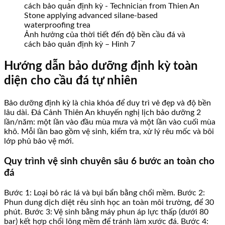
Ảnh hưởng của thời tiết đến độ bền cầu đá và
cách bảo quản định kỳ – Hình 7
Hướng dẫn bảo dưỡng định kỳ toàn
diện cho cầu đá tự nhiên
Bảo dưỡng định kỳ là chìa khóa để duy trì vẻ đẹp và độ bền
lâu dài. Đá Cảnh Thiên An khuyến nghị lịch bảo dưỡng 2
lần/năm: một lần vào đầu mùa mưa và một lần vào cuối mùa
khô. Mỗi lần bao gồm vệ sinh, kiểm tra, xử lý rêu mốc và bôi
lớp phủ bảo vệ mới.
Quy trình vệ sinh chuyên sâu 6 bước an toàn cho
đá
Bước 1: Loại bỏ rác lá và bụi bẩn bằng chổi mềm. Bước 2:
Phun dung dịch diệt rêu sinh học an toàn môi trường, để 30
phút. Bước 3: Vệ sinh bằng máy phun áp lực thấp (dưới 80
bar) kết hợp chổi lông mềm để tránh làm xước đá. Bước 4: