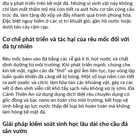
địa y phát triển trên bề mặt đá. Những vi sinh vật này không
chỉ làm mất thẩm mỹ mà còn tiết ra axit hữu cơ tấn công cấu
trúc đá, làm tăng độ xốp và đẩy nhanh quá trình phong hóa.
Đặc biệt nguy hiểm ở các vị trí khuất gió, gần hồ nước hoặc
dưới tán cây rậm rạp.
Cơ chế phát triển và tác hại của rêu mốc đối với
đá tự nhiên
Rêu mốc bám vào đá bằng các rễ giả li ti, hút nước và chất
dinh dưỡng từ môi trường. Khi phát triển mạnh, chúng che
kín bề mặt, ngăn cản đá “thở” và giữ ẩm liên tục, tạo vòng lặp
luẩn quẩn khiến đá càng dễ bị hỏng. Một số loại nấm còn tiết
ra axit oxalic và citric làm hòa tan các khoáng vật, gây ra các
vết ố đen vĩnh viễn rất khó tẩy sạch nếu không xử lý sớm. Đá
Cảnh Thiên An sử dụng dung dịch diệt rêu chuyên dụng có
gốc đồng và bạc nano an toàn cho môi trường, kết hợp vệ
sinh bằng áp lực nước thấp để loại bỏ hoàn toàn mà không
làm hỏng bề mặt đá.
Giải pháp kiểm soát sinh học lâu dài cho cầu đá
sân vườn