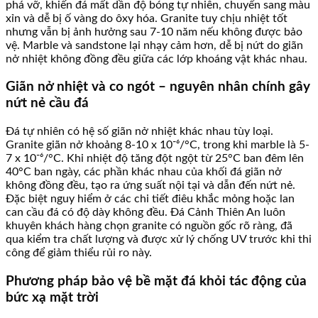
phá vỡ, khiến đá mất dần độ bóng tự nhiên, chuyển sang màu
xỉn và dễ bị ố vàng do ôxy hóa. Granite tuy chịu nhiệt tốt
nhưng vẫn bị ảnh hưởng sau 7-10 năm nếu không được bảo
vệ. Marble và sandstone lại nhạy cảm hơn, dễ bị nứt do giãn
nở nhiệt không đồng đều giữa các lớp khoáng vật khác nhau.
Giãn nở nhiệt và co ngót – nguyên nhân chính gây
nứt nẻ cầu đá
Đá tự nhiên có hệ số giãn nở nhiệt khác nhau tùy loại.
Granite giãn nở khoảng 8-10 x 10⁻⁶/°C, trong khi marble là 5-
7 x 10⁻⁶/°C. Khi nhiệt độ tăng đột ngột từ 25°C ban đêm lên
40°C ban ngày, các phần khác nhau của khối đá giãn nở
không đồng đều, tạo ra ứng suất nội tại và dẫn đến nứt nẻ.
Đặc biệt nguy hiểm ở các chi tiết điêu khắc mỏng hoặc lan
can cầu đá có độ dày không đều. Đá Cảnh Thiên An luôn
khuyên khách hàng chọn granite có nguồn gốc rõ ràng, đã
qua kiểm tra chất lượng và được xử lý chống UV trước khi thi
công để giảm thiểu rủi ro này.
Phương pháp bảo vệ bề mặt đá khỏi tác động của
bức xạ mặt trời