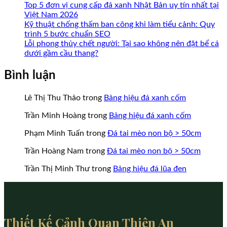
Top 5 đơn vị cung cấp đá xanh Nhật Bản uy tín nhất tại
Việt Nam 2026
Kỹ thuật chống thấm ban công khi làm tiểu cảnh: Quy
trình 5 bước chuẩn SEO
Lỗi phong thủy chết người: Tại sao không nên đặt bể cá
dưới gầm cầu thang?
Bình luận
Lê Thị Thu Thảo
trong
Bảng hiệu đá xanh cốm
Trần Minh Hoàng
trong
Bảng hiệu đá xanh cốm
Phạm Minh Tuấn
trong
Đá tai mèo non bộ > 50cm
Trần Hoàng Nam
trong
Đá tai mèo non bộ > 50cm
Trần Thị Minh Thư
trong
Bảng hiệu đá lũa đen
Thiết Kế Cảnh Quan Thiên An