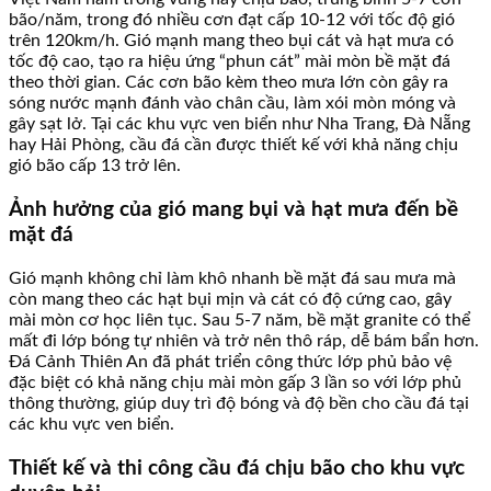
bão/năm, trong đó nhiều cơn đạt cấp 10-12 với tốc độ gió
trên 120km/h. Gió mạnh mang theo bụi cát và hạt mưa có
tốc độ cao, tạo ra hiệu ứng “phun cát” mài mòn bề mặt đá
theo thời gian. Các cơn bão kèm theo mưa lớn còn gây ra
sóng nước mạnh đánh vào chân cầu, làm xói mòn móng và
gây sạt lở. Tại các khu vực ven biển như Nha Trang, Đà Nẵng
hay Hải Phòng, cầu đá cần được thiết kế với khả năng chịu
gió bão cấp 13 trở lên.
Ảnh hưởng của gió mang bụi và hạt mưa đến bề
mặt đá
Gió mạnh không chỉ làm khô nhanh bề mặt đá sau mưa mà
còn mang theo các hạt bụi mịn và cát có độ cứng cao, gây
mài mòn cơ học liên tục. Sau 5-7 năm, bề mặt granite có thể
mất đi lớp bóng tự nhiên và trở nên thô ráp, dễ bám bẩn hơn.
Đá Cảnh Thiên An đã phát triển công thức lớp phủ bảo vệ
đặc biệt có khả năng chịu mài mòn gấp 3 lần so với lớp phủ
thông thường, giúp duy trì độ bóng và độ bền cho cầu đá tại
các khu vực ven biển.
Thiết kế và thi công cầu đá chịu bão cho khu vực