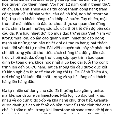
hòa quyện với thiên nhiên. Với hơn 12 năm kinh nghiệm thực
chiến, Đá Cảnh Thiên An đã thi công thành công hàng trăm
công trình cầu đá sân vườn, cầu đá hồ Koi, non bộ resort và
biệt thự cho khách hàng trên khắp cả nước. Tuy nhiên, một
thực tế mà nhiều chủ đầu tư chưa thực sự quan tâm đúng
mức chính là ảnh hưởng sâu sắc của thời tiết đến độ bền của
cầu đá. Khí hậu nhiệt đới gió mùa đặc trưng của Việt Nam với
lượng mưa lớn, độ ẩm cao quanh năm, nhiệt độ dao động
mạnh và những cơn bão nhiệt đới đã tạo ra hàng loạt thách
thức đối với đá tự nhiên. Bài viết chuyên sâu này sẽ phân tích
chi tiết từng yếu tố thời tiết, cách chúng tác động đến cấu
trúc và bề mặt đá, đồng thời cung cấp quy trình bảo quản
định kỳ toàn diện, khoa học nhất giúp kéo dài tuổi thọ công
trình lên đến 50-70 năm. Tất cả thông tin đều được đúc kết
từ kinh nghiệm thực tế của chúng tôi tại Đá Cảnh Thiên An,
nơi chúng tôi luôn đặt chất lượng và sự hài lòng của khách
hàng lên hàng đầu.
Đá tự nhiên sử dụng cho cầu đá thường bao gồm granite,
marble, sandstone và limestone. Mỗi loại có đặc tính khác
nhau về độ cứng, độ xốp và khả năng chịu thời tiết. Granite
được đánh giá cao nhất về độ bền nhờ cấu trúc tinh thể chặt
chẽ, ít thấm nước, trong khi limestone và sandstone dễ bị ảnh