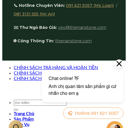
📞 Hotline Chuyên Viên:
091 621 5057 (Ms Loan)
/
081 3131 555 (Mr An)
✉️ Thư Ngỏ Báo Giá:
ceo@thienanstone.com
🌐 Cổng Thông Tin:
thienanstone.com
CHÍNH SÁCH TRẢ HÀNG VÀ HOÀN TIỀN
CHÍNH SÁCH BẢO VỆ DỮ LIỆU CÁ NHÂN
CHÍNH SÁCH BÁN HÀNG
Copyright © 2026
Đá Nghệ Thuật Thiên An
. Mọi quyền
được bảo lưu.
Trang Chủ
Sản Phẩm
Dịch Vụ