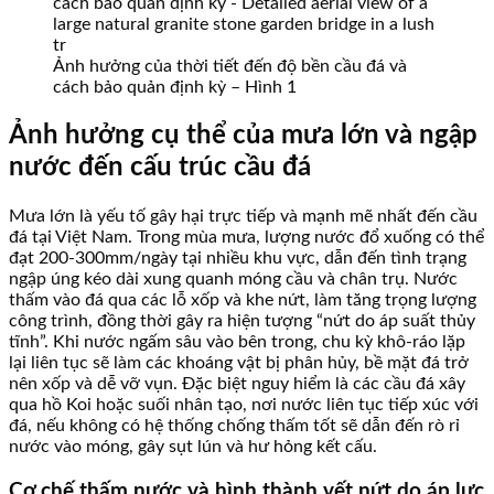
Ảnh hưởng của thời tiết đến độ bền cầu đá và
cách bảo quản định kỳ – Hình 1
Ảnh hưởng cụ thể của mưa lớn và ngập
nước đến cấu trúc cầu đá
Mưa lớn là yếu tố gây hại trực tiếp và mạnh mẽ nhất đến cầu
đá tại Việt Nam. Trong mùa mưa, lượng nước đổ xuống có thể
đạt 200-300mm/ngày tại nhiều khu vực, dẫn đến tình trạng
ngập úng kéo dài xung quanh móng cầu và chân trụ. Nước
thấm vào đá qua các lỗ xốp và khe nứt, làm tăng trọng lượng
công trình, đồng thời gây ra hiện tượng “nứt do áp suất thủy
tĩnh”. Khi nước ngấm sâu vào bên trong, chu kỳ khô-ráo lặp
lại liên tục sẽ làm các khoáng vật bị phân hủy, bề mặt đá trở
nên xốp và dễ vỡ vụn. Đặc biệt nguy hiểm là các cầu đá xây
qua hồ Koi hoặc suối nhân tạo, nơi nước liên tục tiếp xúc với
đá, nếu không có hệ thống chống thấm tốt sẽ dẫn đến rò rỉ
nước vào móng, gây sụt lún và hư hỏng kết cấu.
Cơ chế thấm nước và hình thành vết nứt do áp lực