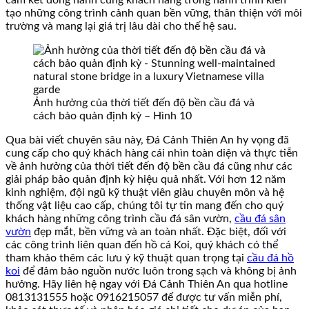
cam kết đồng hành cùng khách hàng trong hành trình kiến
tạo những công trình cảnh quan bền vững, thân thiện với môi
trường và mang lại giá trị lâu dài cho thế hệ sau.
Ảnh hưởng của thời tiết đến độ bền cầu đá và
cách bảo quản định kỳ – Hình 10
Qua bài viết chuyên sâu này, Đá Cảnh Thiên An hy vọng đã
cung cấp cho quý khách hàng cái nhìn toàn diện và thực tiễn
về ảnh hưởng của thời tiết đến độ bền cầu đá cũng như các
giải pháp bảo quản định kỳ hiệu quả nhất. Với hơn 12 năm
kinh nghiệm, đội ngũ kỹ thuật viên giàu chuyên môn và hệ
thống vật liệu cao cấp, chúng tôi tự tin mang đến cho quý
khách hàng những công trình cầu đá sân vườn,
cầu đá sân
vườn
đẹp mắt, bền vững và an toàn nhất. Đặc biệt, đối với
các công trình liên quan đến hồ cá Koi, quý khách có thể
tham khảo thêm các lưu ý kỹ thuật quan trọng tại
cầu đá hồ
koi
để đảm bảo nguồn nước luôn trong sạch và không bị ảnh
hưởng. Hãy liên hệ ngay với Đá Cảnh Thiên An qua hotline
0813131555 hoặc 0916215057 để được tư vấn miễn phí,