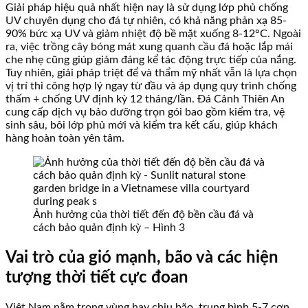
Giải pháp hiệu quả nhất hiện nay là sử dụng lớp phủ chống
UV chuyên dụng cho đá tự nhiên, có khả năng phản xạ 85-
90% bức xạ UV và giảm nhiệt độ bề mặt xuống 8-12°C. Ngoài
ra, việc trồng cây bóng mát xung quanh cầu đá hoặc lắp mái
che nhẹ cũng giúp giảm đáng kể tác động trực tiếp của nắng.
Tuy nhiên, giải pháp triệt để và thẩm mỹ nhất vẫn là lựa chọn
vị trí thi công hợp lý ngay từ đầu và áp dụng quy trình chống
thấm + chống UV định kỳ 12 tháng/lần. Đá Cảnh Thiên An
cung cấp dịch vụ bảo dưỡng trọn gói bao gồm kiểm tra, vệ
sinh sâu, bôi lớp phủ mới và kiểm tra kết cấu, giúp khách
hàng hoàn toàn yên tâm.
Ảnh hưởng của thời tiết đến độ bền cầu đá và
cách bảo quản định kỳ – Hình 3
Vai trò của gió mạnh, bão và các hiện
tượng thời tiết cực đoan
Việt Nam nằm trong vùng hay chịu bão, trung bình 5-7 cơn