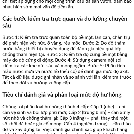
chi tiết áp dụng cho mọi công trình cầu đá sân vườn, đảm bảo
phát hiện sớm mọi vấn đề tiềm ẩn.
Các bước kiểm tra trực quan và đo lường chuyên
sâu
Bước 1: Kiểm tra trực quan toàn bộ bề mặt, lan can, chân trụ
để phát hiện vết nứt, ố vàng, rêu mốc. Bước 2: Đo độ thấm
nước bằng thiết bị chuyên dụng để đánh giá hiệu quả lớp
chống thấm hiện tại. Bước 3: Kiểm tra độ cứng bề mặt bằng
máy đo độ cứng di động. Bước 4: Sử dụng camera nội soi
kiểm tra các khe nứt sâu và móng ngầm. Bước 5: Phân tích
mẫu nước mưa và nước hồ (nếu có) để đánh giá mức độ axit.
Tất cả dữ liệu được ghi nhận và so sánh với lần kiểm tra trước
để theo dõi xu hướng xuống cấp.
Tiêu chí đánh giá và phân loại mức độ hư hỏng
Chúng tôi phân loại hư hỏng thành 4 cấp: Cấp 1 (nhẹ) – chỉ
cần vệ sinh và bôi lớp phủ mới; Cấp 2 (trung bình) – cần xử lý
nứt nhỏ và chống thấm lại; Cấp 3 (nặng) – phải thay thế một
số khối đá hoặc gia cố móng; Cấp 4 (nghiêm trọng) – cần tháo
dỡ và xây dựng lại. Việc đánh giá chính xác giúp khách hàng