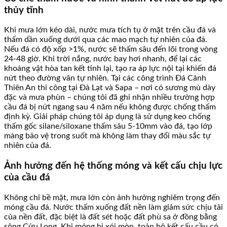
thủy tĩnh
Khi mưa lớn kéo dài, nước mưa tích tụ ở mặt trên cầu đá và
thấm dần xuống dưới qua các mao mạch tự nhiên của đá.
Nếu đá có độ xốp >1%, nước sẽ thấm sâu đến lõi trong vòng
24-48 giờ. Khi trời nắng, nước bay hơi nhanh, để lại các
khoáng vật hòa tan kết tinh lại, tạo ra áp lực nội tại khiến đá
nứt theo đường vân tự nhiên. Tại các công trình Đá Cảnh
Thiên An thi công tại Đà Lạt và Sapa – nơi có sương mù dày
đặc và mưa phùn – chúng tôi đã ghi nhận nhiều trường hợp
cầu đá bị nứt ngang sau 4 năm nếu không được chống thấm
định kỳ. Giải pháp chúng tôi áp dụng là sử dụng keo chống
thấm gốc silane/siloxane thấm sâu 5-10mm vào đá, tạo lớp
màng bảo vệ trong suốt mà không làm thay đổi màu sắc tự
nhiên của đá.
Ảnh hưởng đến hệ thống móng và kết cấu chịu lực
của cầu đá
Không chỉ bề mặt, mưa lớn còn ảnh hưởng nghiêm trọng đến
móng cầu đá. Nước thấm xuống đất nền làm giảm sức chịu tải
của nền đất, đặc biệt là đất sét hoặc đất phù sa ở đồng bằng
sông Cửu Long. Khi móng bị xói mòn, toàn bộ kết cấu cầu có