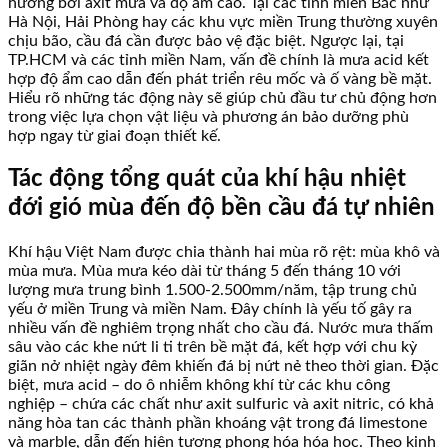
hưởng bởi axit mưa và độ ẩm cao. Tại các tỉnh miền Bắc như
Hà Nội, Hải Phòng hay các khu vực miền Trung thường xuyên
chịu bão, cầu đá cần được bảo vệ đặc biệt. Ngược lại, tại
TP.HCM và các tỉnh miền Nam, vấn đề chính là mưa acid kết
hợp độ ẩm cao dẫn đến phát triển rêu mốc và ố vàng bề mặt.
Hiểu rõ những tác động này sẽ giúp chủ đầu tư chủ động hơn
trong việc lựa chọn vật liệu và phương án bảo dưỡng phù
hợp ngay từ giai đoạn thiết kế.
Tác động tổng quát của khí hậu nhiệt
đới gió mùa đến độ bền cầu đá tự nhiên
Khí hậu Việt Nam được chia thành hai mùa rõ rệt: mùa khô và
mùa mưa. Mùa mưa kéo dài từ tháng 5 đến tháng 10 với
lượng mưa trung bình 1.500-2.500mm/năm, tập trung chủ
yếu ở miền Trung và miền Nam. Đây chính là yếu tố gây ra
nhiều vấn đề nghiêm trọng nhất cho cầu đá. Nước mưa thấm
sâu vào các khe nứt li ti trên bề mặt đá, kết hợp với chu kỳ
giãn nở nhiệt ngày đêm khiến đá bị nứt nẻ theo thời gian. Đặc
biệt, mưa acid – do ô nhiễm không khí từ các khu công
nghiệp – chứa các chất như axit sulfuric và axit nitric, có khả
năng hòa tan các thành phần khoáng vật trong đá limestone
và marble, dẫn đến hiện tượng phong hóa hóa học. Theo kinh