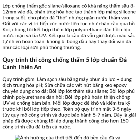
Lớp chống thấm gốc silane/siloxane có khả năng thấm sâu 8-
12mm vào đá, phản ứng hóa học tạo thành lớp màng silicone
trong suốt, cho phép đá “thở” nhưng ngăn nước thấm vào.
Đối với các vị trí tiếp xúc nước liên tục như chân cầu qua hồ
Koi, chúng tôi kết hợp thêm lớp polyurethane đàn hồi chịu
nước mặn và tia UV. Kết quả là cầu đá vẫn giữ được màu sắc
tự nhiên hoàn toàn, không bị bóng dầu hay thay đổi vân đá
như các loại sơn phủ thông thường.
Quy trình thi công chống thấm 5 lớp chuẩn Đá
Cảnh Thiên An
Quy trình gồm: Làm sạch sâu bằng máy phun áp lực + dung
dịch trung hòa pH; Sửa chữa các vết nứt bằng keo epoxy
chuyên dụng cho đá; Bôi lớp lót thấm sâu silane; Bôi lớp phủ
chính polyurethane đàn hồi; Bôi lớp phủ hoàn thiện chống
UV và chống bám bẩn. Mỗi lớp được để khô và kiểm tra kỹ
trước khi bôi lớp tiếp theo. Toàn bộ quy trình mất 3-5 ngày
tùy quy mô công trình và được bảo hành 5-7 năm. Đây là giải
pháp đã được chúng tôi áp dụng thành công cho hơn 150
công trình cầu đá trên cả nước.