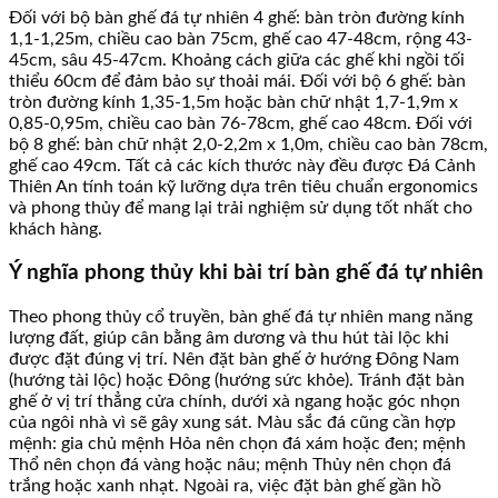
Đối với bộ bàn ghế đá tự nhiên 4 ghế: bàn tròn đường kính
1,1-1,25m, chiều cao bàn 75cm, ghế cao 47-48cm, rộng 43-
45cm, sâu 45-47cm. Khoảng cách giữa các ghế khi ngồi tối
thiểu 60cm để đảm bảo sự thoải mái. Đối với bộ 6 ghế: bàn
tròn đường kính 1,35-1,5m hoặc bàn chữ nhật 1,7-1,9m x
0,85-0,95m, chiều cao bàn 76-78cm, ghế cao 48cm. Đối với
bộ 8 ghế: bàn chữ nhật 2,0-2,2m x 1,0m, chiều cao bàn 78cm,
ghế cao 49cm. Tất cả các kích thước này đều được Đá Cảnh
Thiên An tính toán kỹ lưỡng dựa trên tiêu chuẩn ergonomics
và phong thủy để mang lại trải nghiệm sử dụng tốt nhất cho
khách hàng.
Ý nghĩa phong thủy khi bài trí bàn ghế đá tự nhiên
Theo phong thủy cổ truyền, bàn ghế đá tự nhiên mang năng
lượng đất, giúp cân bằng âm dương và thu hút tài lộc khi
được đặt đúng vị trí. Nên đặt bàn ghế ở hướng Đông Nam
(hướng tài lộc) hoặc Đông (hướng sức khỏe). Tránh đặt bàn
ghế ở vị trí thẳng cửa chính, dưới xà ngang hoặc góc nhọn
của ngôi nhà vì sẽ gây xung sát. Màu sắc đá cũng cần hợp
mệnh: gia chủ mệnh Hỏa nên chọn đá xám hoặc đen; mệnh
Thổ nên chọn đá vàng hoặc nâu; mệnh Thủy nên chọn đá
trắng hoặc xanh nhạt. Ngoài ra, việc đặt bàn ghế gần hồ