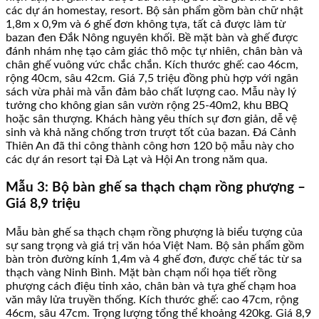
các dự án homestay, resort. Bộ sản phẩm gồm bàn chữ nhật
1,8m x 0,9m và 6 ghế đơn không tựa, tất cả được làm từ
bazan đen Đắk Nông nguyên khối. Bề mặt bàn và ghế được
đánh nhám nhẹ tạo cảm giác thô mộc tự nhiên, chân bàn và
chân ghế vuông vức chắc chắn. Kích thước ghế: cao 46cm,
rộng 40cm, sâu 42cm. Giá 7,5 triệu đồng phù hợp với ngân
sách vừa phải mà vẫn đảm bảo chất lượng cao. Mẫu này lý
tưởng cho không gian sân vườn rộng 25-40m2, khu BBQ
hoặc sân thượng. Khách hàng yêu thích sự đơn giản, dễ vệ
sinh và khả năng chống trơn trượt tốt của bazan. Đá Cảnh
Thiên An đã thi công thành công hơn 120 bộ mẫu này cho
các dự án resort tại Đà Lạt và Hội An trong năm qua.
Mẫu 3: Bộ bàn ghế sa thạch chạm rồng phượng –
Giá 8,9 triệu
Mẫu bàn ghế sa thạch chạm rồng phượng là biểu tượng của
sự sang trọng và giá trị văn hóa Việt Nam. Bộ sản phẩm gồm
bàn tròn đường kính 1,4m và 4 ghế đơn, được chế tác từ sa
thạch vàng Ninh Bình. Mặt bàn chạm nổi họa tiết rồng
phượng cách điệu tinh xảo, chân bàn và tựa ghế chạm hoa
văn mây lửa truyền thống. Kích thước ghế: cao 47cm, rộng
46cm, sâu 47cm. Trọng lượng tổng thể khoảng 420kg. Giá 8,9