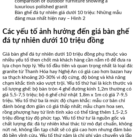
Bàn ghế đá tự nhiên giá dưới 10 triệu: Những mẫu
đáng mua nhất hiện nay – Hình 2
Các yếu tố ảnh hưởng đến giá bàn ghế
đá tự nhiên dưới 10 triệu đồng
Giá bàn ghế đá tự nhiên dưới 10 triệu đồng phụ thuộc vào
nhiều yếu tố then chốt mà khách hàng cần nắm rõ để đưa ra
lựa chọn hợp lý. Yếu tố đầu tiên và quan trọng nhất là loại đá:
granite từ Thanh Hóa hay Nghệ An có giá cao hơn bazan hay
sa thạch khoảng 20-30% vì độ cứng, độ bóng và khả năng
chạm khắc tinh xảo vượt trội. Yếu tố thứ hai là kích thước và
số lượng ghế: bộ bàn tròn 4 ghế đường kính 1,2m thường có
giá 5,5-7,5 triệu; bộ 6 ghế chữ nhật 1,8m x 1m có giá 7-9,5
triệu. Yếu tố thứ ba là mức độ chạm khắc: mẫu cơ bản chỉ
đánh bóng đơn giản có giá thấp nhất; mẫu chạm hoa sen,
rồng phượng hay tứ linh tinh xảo có thể tăng thêm 1,5-2,5
triệu đồng tùy độ phức tạp. Yếu tố thứ tư là nguồn gốc và
chất lượng đá: đá tự nhiên khai thác từ mỏ đạt chuẩn, không
nứt nẻ, không lẫn tạp chất sẽ có giá cao hơn nhưng đảm bảo
độ bền vĩnh cửu. Yếu tố thứ năm là chi phí vận chuyển và lắp