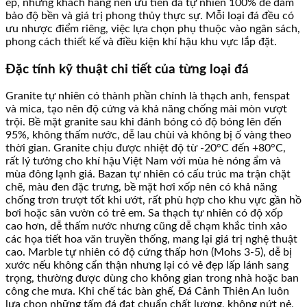
ép, nhưng khách hàng nên ưu tiên đá tự nhiên 100% để đảm
bảo độ bền và giá trị phong thủy thực sự. Mỗi loại đá đều có
ưu nhược điểm riêng, việc lựa chọn phụ thuộc vào ngân sách,
phong cách thiết kế và điều kiện khí hậu khu vực lắp đặt.
Đặc tính kỹ thuật chi tiết của từng loại đá
Granite tự nhiên có thành phần chính là thạch anh, fenspat
và mica, tạo nên độ cứng và khả năng chống mài mòn vượt
trội. Bề mặt granite sau khi đánh bóng có độ bóng lên đến
95%, không thấm nước, dễ lau chùi và không bị ố vàng theo
thời gian. Granite chịu được nhiệt độ từ -20°C đến +80°C,
rất lý tưởng cho khí hậu Việt Nam với mùa hè nóng ẩm và
mùa đông lạnh giá. Bazan tự nhiên có cấu trúc ma trận chặt
chẽ, màu đen đặc trưng, bề mặt hơi xốp nên có khả năng
chống trơn trượt tốt khi ướt, rất phù hợp cho khu vực gần hồ
bơi hoặc sân vườn có trẻ em. Sa thạch tự nhiên có độ xốp
cao hơn, dễ thấm nước nhưng cũng dễ chạm khắc tinh xảo
các họa tiết hoa văn truyền thống, mang lại giá trị nghệ thuật
cao. Marble tự nhiên có độ cứng thấp hơn (Mohs 3-5), dễ bị
xước nếu không cẩn thận nhưng lại có vẻ đẹp lấp lánh sang
trọng, thường được dùng cho không gian trong nhà hoặc ban
công che mưa. Khi chế tác bàn ghế, Đá Cảnh Thiên An luôn
lựa chọn những tấm đá đạt chuẩn chất lượng, không nứt nẻ,