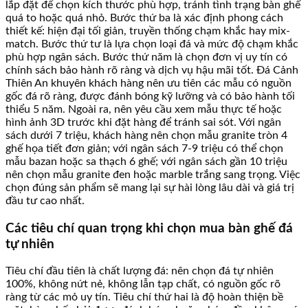
lắp đặt để chọn kích thước phù hợp, tránh tình trạng bàn ghế
quá to hoặc quá nhỏ. Bước thứ ba là xác định phong cách
thiết kế: hiện đại tối giản, truyền thống chạm khắc hay mix-
match. Bước thứ tư là lựa chọn loại đá và mức độ chạm khắc
phù hợp ngân sách. Bước thứ năm là chọn đơn vị uy tín có
chính sách bảo hành rõ ràng và dịch vụ hậu mãi tốt. Đá Cảnh
Thiên An khuyên khách hàng nên ưu tiên các mẫu có nguồn
gốc đá rõ ràng, được đánh bóng kỹ lưỡng và có bảo hành tối
thiểu 5 năm. Ngoài ra, nên yêu cầu xem mẫu thực tế hoặc
hình ảnh 3D trước khi đặt hàng để tránh sai sót. Với ngân
sách dưới 7 triệu, khách hàng nên chọn mẫu granite tròn 4
ghế họa tiết đơn giản; với ngân sách 7-9 triệu có thể chọn
mẫu bazan hoặc sa thạch 6 ghế; với ngân sách gần 10 triệu
nên chọn mẫu granite đen hoặc marble trắng sang trọng. Việc
chọn đúng sản phẩm sẽ mang lại sự hài lòng lâu dài và giá trị
đầu tư cao nhất.
Các tiêu chí quan trọng khi chọn mua bàn ghế đá
tự nhiên
Tiêu chí đầu tiên là chất lượng đá: nên chọn đá tự nhiên
100%, không nứt nẻ, không lẫn tạp chất, có nguồn gốc rõ
ràng từ các mỏ uy tín. Tiêu chí thứ hai là độ hoàn thiện bề