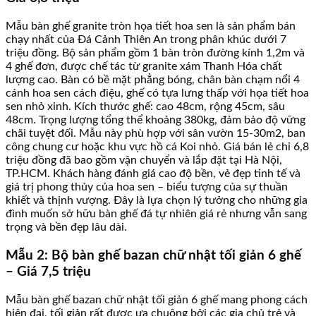
Mẫu bàn ghế granite tròn họa tiết hoa sen là sản phẩm bán
chạy nhất của Đá Cảnh Thiên An trong phân khúc dưới 7
triệu đồng. Bộ sản phẩm gồm 1 bàn tròn đường kính 1,2m và
4 ghế đơn, được chế tác từ granite xám Thanh Hóa chất
lượng cao. Bàn có bề mặt phẳng bóng, chân bàn chạm nổi 4
cánh hoa sen cách điệu, ghế có tựa lưng thấp với họa tiết hoa
sen nhỏ xinh. Kích thước ghế: cao 48cm, rộng 45cm, sâu
48cm. Trọng lượng tổng thể khoảng 380kg, đảm bảo độ vững
chãi tuyệt đối. Mẫu này phù hợp với sân vườn 15-30m2, ban
công chung cư hoặc khu vực hồ cá Koi nhỏ. Giá bán lẻ chỉ 6,8
triệu đồng đã bao gồm vận chuyển và lắp đặt tại Hà Nội,
TP.HCM. Khách hàng đánh giá cao độ bền, vẻ đẹp tinh tế và
giá trị phong thủy của hoa sen – biểu tượng của sự thuần
khiết và thịnh vượng. Đây là lựa chọn lý tưởng cho những gia
đình muốn sở hữu bàn ghế đá tự nhiên giá rẻ nhưng vẫn sang
trọng và bền đẹp lâu dài.
Mẫu 2: Bộ bàn ghế bazan chữ nhật tối giản 6 ghế
– Giá 7,5 triệu
Mẫu bàn ghế bazan chữ nhật tối giản 6 ghế mang phong cách
hiện đại, tối giản rất được ưa chuộng bởi các gia chủ trẻ và