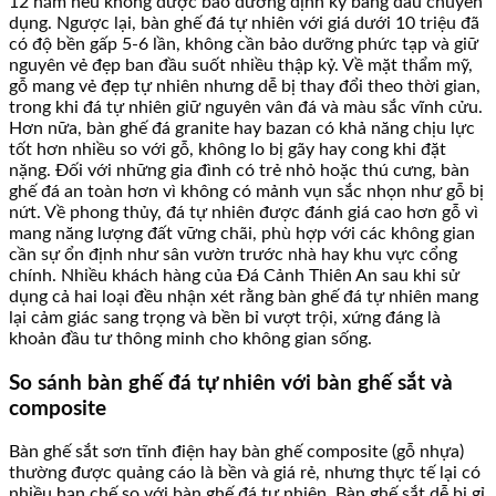
12 năm nếu không được bảo dưỡng định kỳ bằng dầu chuyên
dụng. Ngược lại, bàn ghế đá tự nhiên với giá dưới 10 triệu đã
có độ bền gấp 5-6 lần, không cần bảo dưỡng phức tạp và giữ
nguyên vẻ đẹp ban đầu suốt nhiều thập kỷ. Về mặt thẩm mỹ,
gỗ mang vẻ đẹp tự nhiên nhưng dễ bị thay đổi theo thời gian,
trong khi đá tự nhiên giữ nguyên vân đá và màu sắc vĩnh cửu.
Hơn nữa, bàn ghế đá granite hay bazan có khả năng chịu lực
tốt hơn nhiều so với gỗ, không lo bị gãy hay cong khi đặt
nặng. Đối với những gia đình có trẻ nhỏ hoặc thú cưng, bàn
ghế đá an toàn hơn vì không có mảnh vụn sắc nhọn như gỗ bị
nứt. Về phong thủy, đá tự nhiên được đánh giá cao hơn gỗ vì
mang năng lượng đất vững chãi, phù hợp với các không gian
cần sự ổn định như sân vườn trước nhà hay khu vực cổng
chính. Nhiều khách hàng của Đá Cảnh Thiên An sau khi sử
dụng cả hai loại đều nhận xét rằng bàn ghế đá tự nhiên mang
lại cảm giác sang trọng và bền bỉ vượt trội, xứng đáng là
khoản đầu tư thông minh cho không gian sống.
So sánh bàn ghế đá tự nhiên với bàn ghế sắt và
composite
Bàn ghế sắt sơn tĩnh điện hay bàn ghế composite (gỗ nhựa)
thường được quảng cáo là bền và giá rẻ, nhưng thực tế lại có
nhiều hạn chế so với bàn ghế đá tự nhiên. Bàn ghế sắt dễ bị gỉ