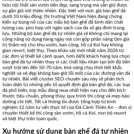
hữu nội thất sân vườn bền đẹp, sang trọng mà vẫn giữ được
sự gần gũi với thiên nhiên. Đặc biệt với mức giá bàn ghế đá
dưới 10 triệu đồng, thị trường Việt Nam hiện đang chứng
kiến sự bùng nổ của các mẫu bộ bàn ghế đá bình dân chất
lượng cao, phù hợp với ngân sách của đa số gia đình trung
lưu. Những bộ bàn ghế đá tự nhiên giá rẻ không chỉ mang lại
công năng sử dụng hàng ngày mà còn góp phần nâng tầm giá
trị thẩm mỹ cho khu vườn, ban công, hồ cá Koi hay không
gian resort, biệt thự. Theo khảo sát mới nhất năm 2026 từ
các đơn vị thiết kế cảnh quan, hơn 68% khách hàng lựa chọn
bàn ghế đá tự nhiên thay vì các chất liệu nhân tạo bởi độ bền
vượt trội lên đến 50-70 năm, khả năng chịu thời tiết khắc
nghiệt và vẻ đẹp không bao giờ lỗi mốt của các đường vân đá
tự nhiên. Bài viết cluster SEO chuyên sâu này sẽ phân tích
toàn diện từ những yếu tố quyết định giá bàn ghế đá, các loại
đá phổ biến, top mẫu đáng mua nhất hiện nay cho đến kích
thước tiêu chuẩn, phong thủy, quy trình thi công và mẹo bảo
dưỡng chi tiết. Tất cả thông tin được tổng hợp từ kinh
nghiệm 12 năm tư vấn thực tế của Đá Cảnh Thiên An – đơn vị
chuyên thiết kế thi công sân vườn, hồ cá Koi, non bộ resort
và biệt thự trên toàn quốc.
Xu hướng sử dụng bàn ghế đá tự nhiên