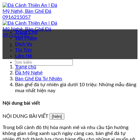
Bỏ
qua
nội
dung
Trang Chủ
Sản Phẩm
Dịch Vụ
Tin Tức
Liên Hệ
Trang chủ
Đá Mỹ Nghệ
Bàn Ghế Đá Tự Nhiên
Bàn ghế đá tự nhiên giá dưới 10 triệu: Những mẫu đáng
mua nhất hiện nay
Nội dung bài viết
NỘI DUNG BÀI VIẾT
[hiện]
Trong bối cảnh đô thị hóa mạnh mẽ và nhu cầu tận hưởng
không gian sống xanh sạch ngày càng cao, bàn ghế đá tự
nhiên đã trở thành lựa chọn hàng đầu cho những ai muốn sở