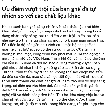
Ưu điểm vượt trội của bàn ghế đá tự
nhiên so với các chất liệu khác
Khi so sánh bàn ghế đá tự nhiên với các chất liệu phổ biến
khác như gỗ, nhựa, sắt, composite hay bê tông, chúng ta dễ
dàng nhận thấy hàng loạt ưu điểm vượt trội khiến loại bàn
ghế này trở thành lựa chọn số một cho không gian ngoài trời.
Đầu tiên là độ bền gần như vĩnh cửu: một bộ bàn ghế đá
granite chất lượng cao có thể sử dụng từ 50-70 năm mà
không bị mối mọt, cong vênh hay phai màu dưới tác động của
mưa nắng, gió bão Việt Nam. Trong khi đó, bàn ghế gỗ thường
chỉ bền 8-15 năm và đòi hỏi bảo dưỡng thường xuyên; bàn
ghế nhựa thì nhanh chóng xuống cấp sau 3-5 năm sử dụng.
Thứ hai, tính thẩm mỹ tự nhiên không thể sao chép: mỗi tấm
đá đều có vân đá, màu sắc và họa tiết độc nhất vô nhị do quá
trình hình thành địa chất hàng triệu năm, tạo nên vẻ đẹp sang
trọng, cổ điển mà vẫn hiện đại. Các mẫu bàn ghế đá giá rẻ
dưới 10 triệu vẫn giữ được trọn vẹn đặc tính này nhờ công
nghệ cắt và đánh bóng tiên tiến. Thứ ba, khả năng chịu lực và
chịu nhiệt vượt trội: đá tự nhiên có thể chịu được trọng
lượng lớn, nhiệt độ cao mà không biến dạng, rất phù hợp cho