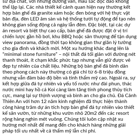
sử địa chất, với những đường vân, màu sắc độc đáo không
thể lặp lại. Các nhà thiết kế cảnh quan hiện nay thường kết
hợp bàn ghế đá granite xám hoặc đen bóng với hệ thực vật
bản địa, đèn LED âm sàn và hệ thống tưới tự động để tạo nên
không gian sống động cả ngày lẫn đêm. Đặc biệt, tại các dự
án resort và biệt thự cao cấp, bàn ghế đá được đặt ở vị trí
chiến lược gần hồ bơi, khu BBQ hoặc sân thượng để tận dụng
view panorama, đồng thời tạo không gian thư giãn lý tưởng
cho gia đình và khách mời. Một xu hướng khác đang lên là
“minimal stone furniture” – nội thất đá tối giản với đường nét
thanh thoát, ít chạm khắc phức tạp nhưng vẫn giữ được vẻ
đẹp tự nhiên của chất liệu. Những bộ bàn ghế đá bình dân
theo phong cách này thường có giá chỉ từ 6-8 triệu đồng
nhưng vẫn đảm bảo độ bền và tính thẩm mỹ cao. Ngoài ra, sự
kết hợp giữa đá tự nhiên và yếu tố nước như đài phun, thác
nước mini hay hồ cá Koi càng làm tăng tính phong thủy tích
cực, mang lại sự thịnh vượng và bình an cho gia chủ. Đá Cảnh
Thiên An với hơn 12 năm kinh nghiệm đã thực hiện thành
công hàng trăm dự án tích hợp bàn ghế đá tự nhiên vào thiết
kế sân vườn, từ những khu vườn nhỏ 20m2 đến các resort
rộng hàng nghìn mét vuông. Chúng tôi luôn cập nhật xu
hướng mới nhất để mang đến cho khách hàng những giải
pháp tối ưu nhất về cả thẩm mỹ lẫn chi phí.