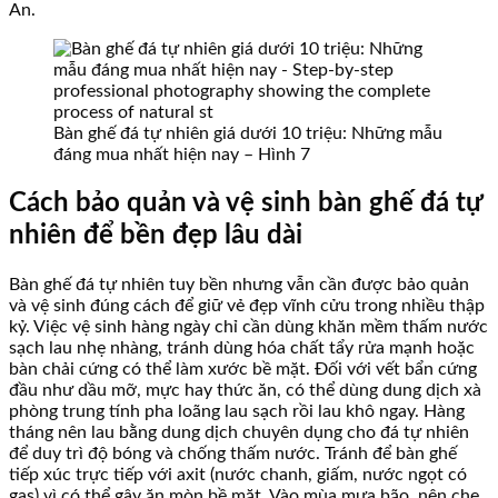
An.
Bàn ghế đá tự nhiên giá dưới 10 triệu: Những mẫu
đáng mua nhất hiện nay – Hình 7
Cách bảo quản và vệ sinh bàn ghế đá tự
nhiên để bền đẹp lâu dài
Bàn ghế đá tự nhiên tuy bền nhưng vẫn cần được bảo quản
và vệ sinh đúng cách để giữ vẻ đẹp vĩnh cửu trong nhiều thập
kỷ. Việc vệ sinh hàng ngày chỉ cần dùng khăn mềm thấm nước
sạch lau nhẹ nhàng, tránh dùng hóa chất tẩy rửa mạnh hoặc
bàn chải cứng có thể làm xước bề mặt. Đối với vết bẩn cứng
đầu như dầu mỡ, mực hay thức ăn, có thể dùng dung dịch xà
phòng trung tính pha loãng lau sạch rồi lau khô ngay. Hàng
tháng nên lau bằng dung dịch chuyên dụng cho đá tự nhiên
để duy trì độ bóng và chống thấm nước. Tránh để bàn ghế
tiếp xúc trực tiếp với axit (nước chanh, giấm, nước ngọt có
gas) vì có thể gây ăn mòn bề mặt. Vào mùa mưa bão, nên che