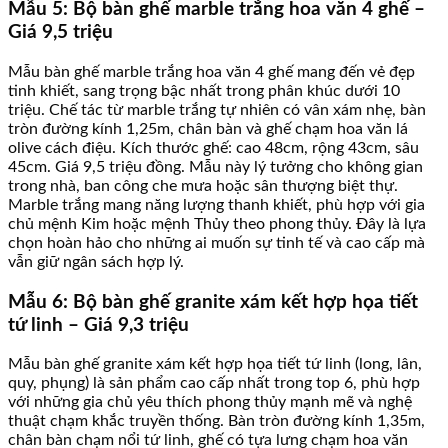
Mẫu 5: Bộ bàn ghế marble trắng hoa văn 4 ghế –
Giá 9,5 triệu
Mẫu bàn ghế marble trắng hoa văn 4 ghế mang đến vẻ đẹp
tinh khiết, sang trọng bậc nhất trong phân khúc dưới 10
triệu. Chế tác từ marble trắng tự nhiên có vân xám nhẹ, bàn
tròn đường kính 1,25m, chân bàn và ghế chạm hoa văn lá
olive cách điệu. Kích thước ghế: cao 48cm, rộng 43cm, sâu
45cm. Giá 9,5 triệu đồng. Mẫu này lý tưởng cho không gian
trong nhà, ban công che mưa hoặc sân thượng biệt thự.
Marble trắng mang năng lượng thanh khiết, phù hợp với gia
chủ mệnh Kim hoặc mệnh Thủy theo phong thủy. Đây là lựa
chọn hoàn hảo cho những ai muốn sự tinh tế và cao cấp mà
vẫn giữ ngân sách hợp lý.
Mẫu 6: Bộ bàn ghế granite xám kết hợp họa tiết
tứ linh – Giá 9,3 triệu
Mẫu bàn ghế granite xám kết hợp họa tiết tứ linh (long, lân,
quy, phụng) là sản phẩm cao cấp nhất trong top 6, phù hợp
với những gia chủ yêu thích phong thủy mạnh mẽ và nghệ
thuật chạm khắc truyền thống. Bàn tròn đường kính 1,35m,
chân bàn chạm nổi tứ linh, ghế có tựa lưng chạm hoa văn