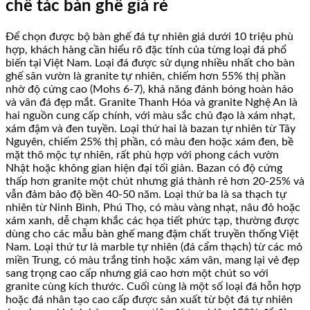
chế tác bàn ghế giá rẻ
Để chọn được bộ bàn ghế đá tự nhiên giá dưới 10 triệu phù
hợp, khách hàng cần hiểu rõ đặc tính của từng loại đá phổ
biến tại Việt Nam. Loại đá được sử dụng nhiều nhất cho bàn
ghế sân vườn là granite tự nhiên, chiếm hơn 55% thị phần
nhờ độ cứng cao (Mohs 6-7), khả năng đánh bóng hoàn hảo
và vân đá đẹp mắt. Granite Thanh Hóa và granite Nghệ An là
hai nguồn cung cấp chính, với màu sắc chủ đạo là xám nhạt,
xám đậm và đen tuyền. Loại thứ hai là bazan tự nhiên từ Tây
Nguyên, chiếm 25% thị phần, có màu đen hoặc xám đen, bề
mặt thô mộc tự nhiên, rất phù hợp với phong cách vườn
Nhật hoặc không gian hiện đại tối giản. Bazan có độ cứng
thấp hơn granite một chút nhưng giá thành rẻ hơn 20-25% và
vẫn đảm bảo độ bền 40-50 năm. Loại thứ ba là sa thạch tự
nhiên từ Ninh Bình, Phú Thọ, có màu vàng nhạt, nâu đỏ hoặc
xám xanh, dễ chạm khắc các họa tiết phức tạp, thường được
dùng cho các mẫu bàn ghế mang đậm chất truyền thống Việt
Nam. Loại thứ tư là marble tự nhiên (đá cẩm thạch) từ các mỏ
miền Trung, có màu trắng tinh hoặc xám vân, mang lại vẻ đẹp
sang trọng cao cấp nhưng giá cao hơn một chút so với
granite cùng kích thước. Cuối cùng là một số loại đá hỗn hợp
hoặc đá nhân tạo cao cấp được sản xuất từ bột đá tự nhiên