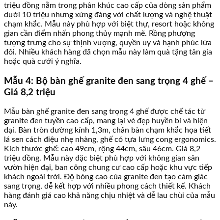
triệu đồng nằm trong phân khúc cao cấp của dòng sản phẩm
dưới 10 triệu nhưng xứng đáng với chất lượng và nghệ thuật
chạm khắc. Mẫu này phù hợp với biệt thự, resort hoặc không
gian cần điểm nhấn phong thủy mạnh mẽ. Rồng phượng
tượng trưng cho sự thịnh vượng, quyền uy và hạnh phúc lứa
đôi. Nhiều khách hàng đã chọn mẫu này làm quà tặng tân gia
hoặc quà cưới ý nghĩa.
Mẫu 4: Bộ bàn ghế granite đen sang trọng 4 ghế –
Giá 8,2 triệu
Mẫu bàn ghế granite đen sang trọng 4 ghế được chế tác từ
granite đen tuyền cao cấp, mang lại vẻ đẹp huyền bí và hiện
đại. Bàn tròn đường kính 1,3m, chân bàn chạm khắc họa tiết
lá sen cách điệu nhẹ nhàng, ghế có tựa lưng cong ergonomics.
Kích thước ghế: cao 49cm, rộng 44cm, sâu 46cm. Giá 8,2
triệu đồng. Mẫu này đặc biệt phù hợp với không gian sân
vườn hiện đại, ban công chung cư cao cấp hoặc khu vực tiếp
khách ngoài trời. Độ bóng cao của granite đen tạo cảm giác
sang trọng, dễ kết hợp với nhiều phong cách thiết kế. Khách
hàng đánh giá cao khả năng chịu nhiệt và dễ lau chùi của mẫu
này.