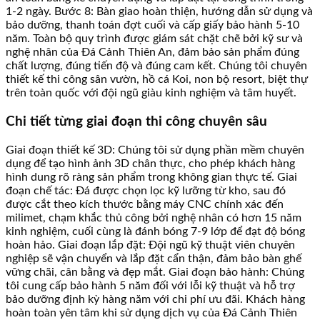
1-2 ngày. Bước 8: Bàn giao hoàn thiện, hướng dẫn sử dụng và
bảo dưỡng, thanh toán đợt cuối và cấp giấy bảo hành 5-10
năm. Toàn bộ quy trình được giám sát chặt chẽ bởi kỹ sư và
nghệ nhân của Đá Cảnh Thiên An, đảm bảo sản phẩm đúng
chất lượng, đúng tiến độ và đúng cam kết. Chúng tôi chuyên
thiết kế thi công sân vườn, hồ cá Koi, non bộ resort, biệt thự
trên toàn quốc với đội ngũ giàu kinh nghiệm và tâm huyết.
Chi tiết từng giai đoạn thi công chuyên sâu
Giai đoạn thiết kế 3D: Chúng tôi sử dụng phần mềm chuyên
dụng để tạo hình ảnh 3D chân thực, cho phép khách hàng
hình dung rõ ràng sản phẩm trong không gian thực tế. Giai
đoạn chế tác: Đá được chọn lọc kỹ lưỡng từ kho, sau đó
được cắt theo kích thước bằng máy CNC chính xác đến
milimet, chạm khắc thủ công bởi nghệ nhân có hơn 15 năm
kinh nghiệm, cuối cùng là đánh bóng 7-9 lớp để đạt độ bóng
hoàn hảo. Giai đoạn lắp đặt: Đội ngũ kỹ thuật viên chuyên
nghiệp sẽ vận chuyển và lắp đặt cẩn thận, đảm bảo bàn ghế
vững chãi, cân bằng và đẹp mắt. Giai đoạn bảo hành: Chúng
tôi cung cấp bảo hành 5 năm đối với lỗi kỹ thuật và hỗ trợ
bảo dưỡng định kỳ hàng năm với chi phí ưu đãi. Khách hàng
hoàn toàn yên tâm khi sử dụng dịch vụ của Đá Cảnh Thiên