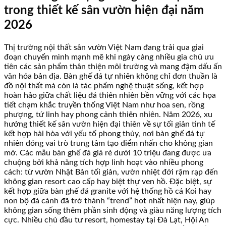
trong thiết kế sân vườn hiện đại năm
2026
Thị trường nội thất sân vườn Việt Nam đang trải qua giai
đoạn chuyển mình mạnh mẽ khi ngày càng nhiều gia chủ ưu
tiên các sản phẩm thân thiện môi trường và mang đậm dấu ấn
văn hóa bản địa. Bàn ghế đá tự nhiên không chỉ đơn thuần là
đồ nội thất mà còn là tác phẩm nghệ thuật sống, kết hợp
hoàn hảo giữa chất liệu đá thiên nhiên bền vững với các họa
tiết chạm khắc truyền thống Việt Nam như hoa sen, rồng
phượng, tứ linh hay phong cảnh thiên nhiên. Năm 2026, xu
hướng thiết kế sân vườn hiện đại thiên về sự tối giản tinh tế
kết hợp hài hòa với yếu tố phong thủy, nơi bàn ghế đá tự
nhiên đóng vai trò trung tâm tạo điểm nhấn cho không gian
mở. Các mẫu bàn ghế đá giá rẻ dưới 10 triệu đang được ưa
chuộng bởi khả năng tích hợp linh hoạt vào nhiều phong
cách: từ vườn Nhật Bản tối giản, vườn nhiệt đới rậm rạp đến
không gian resort cao cấp hay biệt thự ven hồ. Đặc biệt, sự
kết hợp giữa bàn ghế đá granite với hệ thống hồ cá Koi hay
non bộ đá cảnh đã trở thành “trend” hot nhất hiện nay, giúp
không gian sống thêm phần sinh động và giàu năng lượng tích
cực. Nhiều chủ đầu tư resort, homestay tại Đà Lạt, Hội An