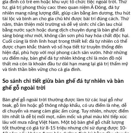
gia đình có trẻ em hoặc khu vực tổ chức tiệc ngoài trời. Thứ
tư, giá trị phong thủy cao: theo quan niệm Á Đông, đá tự
nhiên mang năng lượng đất, giúp cân bằng âm dương, thu hút
tài lộc và bình an cho gia chủ khi được bài trí đúng cách. Thứ
năm, thân thiện môi trường và dễ vệ sinh: chỉ cần lau chùi
bằng nước sạch hoặc dung dịch chuyên dụng là bàn ghế đã
sáng bóng như mới, không cần sơn phủ hay hóa chất độc hại.
Cuối cùng là tính linh hoạt trong thiết kế: đá tự nhiên có thể
được chạm khắc thành vô số họa tiết từ truyền thống đến
hiện đại, phù hợp với mọi phong cách sân vườn. Nhờ những
ưu điểm này, bàn ghế đá tự nhiên không chỉ là món đồ nội
thất mà còn là khoản đầu tư dài hạn mang lại giá trị thẩm mỹ
và tinh thần bền vững cho cả gia đình.
So sánh chi tiết giữa bàn ghế đá tự nhiên và bàn
ghế gỗ ngoài trời
Bàn ghế gỗ ngoài trời thường được làm từ các loại gỗ như
teak, gỗ lim hoặc gỗ thông nhập khẩu, có ưu điểm là nhẹ, dễ
di chuyển và mang cảm giác ấm cúng. Tuy nhiên, nhược điểm
lớn nhất là dễ bị mối mọt, nấm mốc và phai màu khi tiếp xúc
lâu với mưa nắng Việt Nam. Một bộ bàn ghế gỗ chất lượng
tốt thường có giá từ 8-15 triệu nhưng chỉ sử dụng được 10-