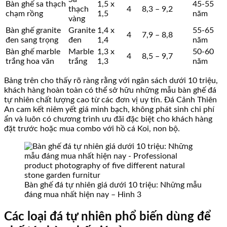
Bàn ghế sa thạch
1,5 x
45-55
thạch
4
8,3 – 9,2
chạm rồng
1,5
năm
vàng
Bàn ghế granite
Granite
1,4 x
55-65
4
7,9 – 8,8
đen sang trọng
đen
1,4
năm
Bàn ghế marble
Marble
1,3 x
50-60
4
8,5 – 9,7
trắng hoa văn
trắng
1,3
năm
Bảng trên cho thấy rõ ràng rằng với ngân sách dưới 10 triệu,
khách hàng hoàn toàn có thể sở hữu những mẫu bàn ghế đá
tự nhiên chất lượng cao từ các đơn vị uy tín. Đá Cảnh Thiên
An cam kết niêm yết giá minh bạch, không phát sinh chi phí
ẩn và luôn có chương trình ưu đãi đặc biệt cho khách hàng
đặt trước hoặc mua combo với hồ cá Koi, non bộ.
Bàn ghế đá tự nhiên giá dưới 10 triệu: Những mẫu
đáng mua nhất hiện nay – Hình 3
Các loại đá tự nhiên phổ biến dùng để