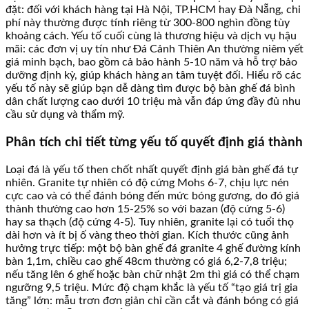
đặt: đối với khách hàng tại Hà Nội, TP.HCM hay Đà Nẵng, chi
phí này thường được tính riêng từ 300-800 nghìn đồng tùy
khoảng cách. Yếu tố cuối cùng là thương hiệu và dịch vụ hậu
mãi: các đơn vị uy tín như Đá Cảnh Thiên An thường niêm yết
giá minh bạch, bao gồm cả bảo hành 5-10 năm và hỗ trợ bảo
dưỡng định kỳ, giúp khách hàng an tâm tuyệt đối. Hiểu rõ các
yếu tố này sẽ giúp bạn dễ dàng tìm được bộ bàn ghế đá bình
dân chất lượng cao dưới 10 triệu mà vẫn đáp ứng đầy đủ nhu
cầu sử dụng và thẩm mỹ.
Phân tích chi tiết từng yếu tố quyết định giá thành
Loại đá là yếu tố then chốt nhất quyết định giá bàn ghế đá tự
nhiên. Granite tự nhiên có độ cứng Mohs 6-7, chịu lực nén
cực cao và có thể đánh bóng đến mức bóng gương, do đó giá
thành thường cao hơn 15-25% so với bazan (độ cứng 5-6)
hay sa thạch (độ cứng 4-5). Tuy nhiên, granite lại có tuổi thọ
dài hơn và ít bị ố vàng theo thời gian. Kích thước cũng ảnh
hưởng trực tiếp: một bộ bàn ghế đá granite 4 ghế đường kính
bàn 1,1m, chiều cao ghế 48cm thường có giá 6,2-7,8 triệu;
nếu tăng lên 6 ghế hoặc bàn chữ nhật 2m thì giá có thể chạm
ngưỡng 9,5 triệu. Mức độ chạm khắc là yếu tố “tạo giá trị gia
tăng” lớn: mẫu trơn đơn giản chỉ cần cắt và đánh bóng có giá