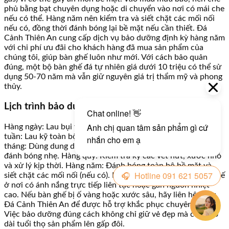
phủ bằng bạt chuyên dụng hoặc di chuyển vào nơi có mái che
nếu có thể. Hàng năm nên kiểm tra và siết chặt các mối nối
nếu có, đồng thời đánh bóng lại bề mặt nếu cần thiết. Đá
Cảnh Thiên An cung cấp dịch vụ bảo dưỡng định kỳ hàng năm
với chi phí ưu đãi cho khách hàng đã mua sản phẩm của
chúng tôi, giúp bàn ghế luôn như mới. Với cách bảo quản
đúng, một bộ bàn ghế đá tự nhiên giá dưới 10 triệu có thể sử
dụng 50-70 năm mà vẫn giữ nguyên giá trị thẩm mỹ và phong
thủy.
Lịch trình bảo dưỡng chi tiết theo từng giai đoạn
Hàng ngày: Lau bụi và vết bẩn nhẹ bằng khăn mềm ẩm. Hàng
tuần: Lau kỹ toàn bộ bằng nước sạch và lau khô ngay. Hàng
tháng: Dùng dung dịch chuyên dụng cho đá tự nhiên lau và
đánh bóng nhẹ. Hàng quý: Kiểm tra kỹ các vết nứt, xước nhỏ
và xử lý kịp thời. Hàng năm: Đánh bóng toàn bộ bề mặt và
siết chặt các mối nối (nếu có). Ngoài ra, nên tránh đặt bàn ghế
ở nơi có ánh nắng trực tiếp liên tục hoặc gần nguồn nhiệt
cao. Nếu bàn ghế bị ố vàng hoặc xước sâu, hãy liên hệ ngay
Đá Cảnh Thiên An để được hỗ trợ khắc phục chuyên nghiệp.
Việc bảo dưỡng đúng cách không chỉ giữ vẻ đẹp mà còn kéo
dài tuổi thọ sản phẩm lên gấp đôi.