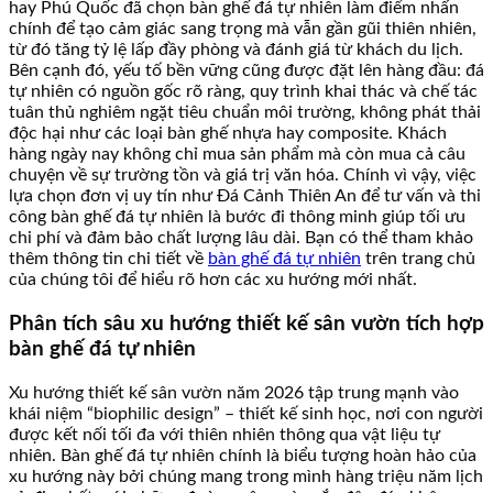
hay Phú Quốc đã chọn bàn ghế đá tự nhiên làm điểm nhấn
chính để tạo cảm giác sang trọng mà vẫn gần gũi thiên nhiên,
từ đó tăng tỷ lệ lấp đầy phòng và đánh giá từ khách du lịch.
Bên cạnh đó, yếu tố bền vững cũng được đặt lên hàng đầu: đá
tự nhiên có nguồn gốc rõ ràng, quy trình khai thác và chế tác
tuân thủ nghiêm ngặt tiêu chuẩn môi trường, không phát thải
độc hại như các loại bàn ghế nhựa hay composite. Khách
hàng ngày nay không chỉ mua sản phẩm mà còn mua cả câu
chuyện về sự trường tồn và giá trị văn hóa. Chính vì vậy, việc
lựa chọn đơn vị uy tín như Đá Cảnh Thiên An để tư vấn và thi
công bàn ghế đá tự nhiên là bước đi thông minh giúp tối ưu
chi phí và đảm bảo chất lượng lâu dài. Bạn có thể tham khảo
thêm thông tin chi tiết về
bàn ghế đá tự nhiên
trên trang chủ
của chúng tôi để hiểu rõ hơn các xu hướng mới nhất.
Phân tích sâu xu hướng thiết kế sân vườn tích hợp
bàn ghế đá tự nhiên
Xu hướng thiết kế sân vườn năm 2026 tập trung mạnh vào
khái niệm “biophilic design” – thiết kế sinh học, nơi con người
được kết nối tối đa với thiên nhiên thông qua vật liệu tự
nhiên. Bàn ghế đá tự nhiên chính là biểu tượng hoàn hảo của
xu hướng này bởi chúng mang trong mình hàng triệu năm lịch