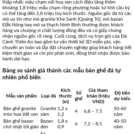
thấp nhất; mẫu chạm nổi hoa sen cách điệu tăng thêm
khoảng 1,8 triệu; mẫu chạm rồng phượng hoặc tứ linh cầu kỳ
có thể tăng đến 2,8 triệu tùy kích thước. Nguồn gốc đá từ các
mỏ uy tín như mỏ granite Khe Sanh (Quảng Trị), mỏ bazan
Đắk Nông hay mỏ sa thạch Ninh Bình thường được khách
hàng ưa chuộng vì chất lượng đồng đều và có giấy chứng
nhận nguồn gốc rõ ràng. Cuối cùng, dịch vụ trọn gói của Đá
Cảnh Thiên An bao gồm tư vấn thiết kế 3D miễn phí, vận
chuyển an toàn và lắp đặt chuyên nghiệp giúp khách hàng tiết
kiệm thời gian và chi phí phát sinh, đồng thời nhận được bảo
hành dài hạn.
Bảng so sánh giá thành các mẫu bàn ghế đá tự
nhiên phổ biến
Kích
Giá tham
Số
Độ bền
Mẫu sản phẩm
Loại đá
thước
khảo (triệu
ghế
dự kiến
(m)
VND)
Bàn ghế granite
Granite
1,2 x
50-60
4
6,8 – 7,5
tròn họa tiết sen
xám
1,2
năm
Bàn ghế bazan
Bazan
1,8 x
40-50
6
7,2 – 8,5
chữ nhật tối giản
đen
0,9
năm
Sa