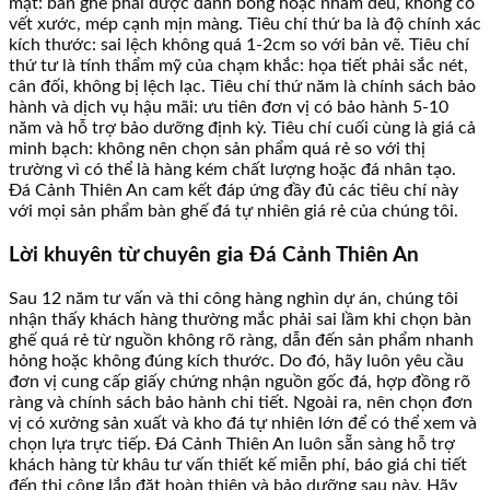
mặt: bàn ghế phải được đánh bóng hoặc nhám đều, không có
vết xước, mép cạnh mịn màng. Tiêu chí thứ ba là độ chính xác
kích thước: sai lệch không quá 1-2cm so với bản vẽ. Tiêu chí
thứ tư là tính thẩm mỹ của chạm khắc: họa tiết phải sắc nét,
cân đối, không bị lệch lạc. Tiêu chí thứ năm là chính sách bảo
hành và dịch vụ hậu mãi: ưu tiên đơn vị có bảo hành 5-10
năm và hỗ trợ bảo dưỡng định kỳ. Tiêu chí cuối cùng là giá cả
minh bạch: không nên chọn sản phẩm quá rẻ so với thị
trường vì có thể là hàng kém chất lượng hoặc đá nhân tạo.
Đá Cảnh Thiên An cam kết đáp ứng đầy đủ các tiêu chí này
với mọi sản phẩm bàn ghế đá tự nhiên giá rẻ của chúng tôi.
Lời khuyên từ chuyên gia Đá Cảnh Thiên An
Sau 12 năm tư vấn và thi công hàng nghìn dự án, chúng tôi
nhận thấy khách hàng thường mắc phải sai lầm khi chọn bàn
ghế quá rẻ từ nguồn không rõ ràng, dẫn đến sản phẩm nhanh
hỏng hoặc không đúng kích thước. Do đó, hãy luôn yêu cầu
đơn vị cung cấp giấy chứng nhận nguồn gốc đá, hợp đồng rõ
ràng và chính sách bảo hành chi tiết. Ngoài ra, nên chọn đơn
vị có xưởng sản xuất và kho đá tự nhiên lớn để có thể xem và
chọn lựa trực tiếp. Đá Cảnh Thiên An luôn sẵn sàng hỗ trợ
khách hàng từ khâu tư vấn thiết kế miễn phí, báo giá chi tiết
đến thi công lắp đặt hoàn thiện và bảo dưỡng sau này. Hãy