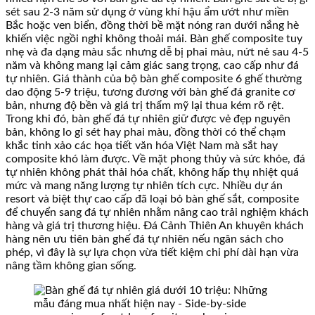
sét sau 2-3 năm sử dụng ở vùng khí hậu ẩm ướt như miền
Bắc hoặc ven biển, đồng thời bề mặt nóng ran dưới nắng hè
khiến việc ngồi nghỉ không thoải mái. Bàn ghế composite tuy
nhẹ và đa dạng màu sắc nhưng dễ bị phai màu, nứt nẻ sau 4-5
năm và không mang lại cảm giác sang trọng, cao cấp như đá
tự nhiên. Giá thành của bộ bàn ghế composite 6 ghế thường
dao động 5-9 triệu, tương đương với bàn ghế đá granite cơ
bản, nhưng độ bền và giá trị thẩm mỹ lại thua kém rõ rệt.
Trong khi đó, bàn ghế đá tự nhiên giữ được vẻ đẹp nguyên
bản, không lo gỉ sét hay phai màu, đồng thời có thể chạm
khắc tinh xảo các họa tiết văn hóa Việt Nam mà sắt hay
composite khó làm được. Về mặt phong thủy và sức khỏe, đá
tự nhiên không phát thải hóa chất, không hấp thụ nhiệt quá
mức và mang năng lượng tự nhiên tích cực. Nhiều dự án
resort và biệt thự cao cấp đã loại bỏ bàn ghế sắt, composite
để chuyển sang đá tự nhiên nhằm nâng cao trải nghiệm khách
hàng và giá trị thương hiệu. Đá Cảnh Thiên An khuyên khách
hàng nên ưu tiên bàn ghế đá tự nhiên nếu ngân sách cho
phép, vì đây là sự lựa chọn vừa tiết kiệm chi phí dài hạn vừa
nâng tầm không gian sống.