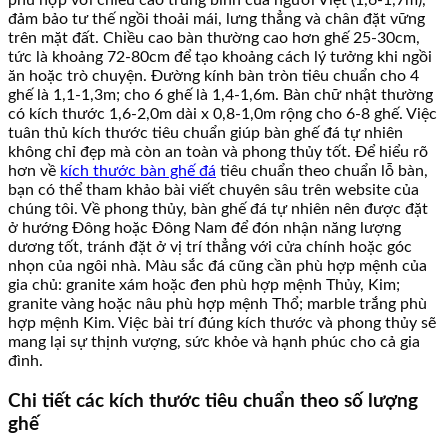
phù hợp với chiều cao trung bình của người Việt (1,6-1,7m),
đảm bảo tư thế ngồi thoải mái, lưng thẳng và chân đặt vững
trên mặt đất. Chiều cao bàn thường cao hơn ghế 25-30cm,
tức là khoảng 72-80cm để tạo khoảng cách lý tưởng khi ngồi
ăn hoặc trò chuyện. Đường kính bàn tròn tiêu chuẩn cho 4
ghế là 1,1-1,3m; cho 6 ghế là 1,4-1,6m. Bàn chữ nhật thường
có kích thước 1,6-2,0m dài x 0,8-1,0m rộng cho 6-8 ghế. Việc
tuân thủ kích thước tiêu chuẩn giúp bàn ghế đá tự nhiên
không chỉ đẹp mà còn an toàn và phong thủy tốt. Để hiểu rõ
hơn về
kích thước bàn ghế đá
tiêu chuẩn theo chuẩn lỗ bàn,
bạn có thể tham khảo bài viết chuyên sâu trên website của
chúng tôi. Về phong thủy, bàn ghế đá tự nhiên nên được đặt
ở hướng Đông hoặc Đông Nam để đón nhận năng lượng
dương tốt, tránh đặt ở vị trí thẳng với cửa chính hoặc góc
nhọn của ngôi nhà. Màu sắc đá cũng cần phù hợp mệnh của
gia chủ: granite xám hoặc đen phù hợp mệnh Thủy, Kim;
granite vàng hoặc nâu phù hợp mệnh Thổ; marble trắng phù
hợp mệnh Kim. Việc bài trí đúng kích thước và phong thủy sẽ
mang lại sự thịnh vượng, sức khỏe và hạnh phúc cho cả gia
đình.
Chi tiết các kích thước tiêu chuẩn theo số lượng
ghế