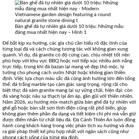
Bàn ghế đá tự nhiên giá dưới 10 triệu: Những mẫu
đáng mua nhất hiện nay – Hình 1
Để bắt kịp xu hướng, các gia chủ cần hiểu rõ đặc tính của
từng loại đá và cách chúng tương tác với không gian xung
quanh. Ví dụ, đá granite có độ cứng cao, chịu nhiệt tốt nên
phù hợp với khu vực BBQ hoặc nơi tiếp xúc nhiều ánh nắng
trực tiếp, trong khi đá bazan lại mang vẻ đẹp thô mộc, lý
tưởng cho phong cách vườn Nhật hoặc không gian thiền
định. Việc lựa chọn màu sắc đá cũng ảnh hưởng lớn đến tổng
thể: đá trắng marble tạo cảm giác sang trọng, rộng rãi cho
biệt thự; đá xám granite mang lại sự vững chãi, hiện đại; còn
đá vàng hoặc nâu sa thạch lại ấm áp, gần gũi với thiên nhiên.
Năm 2026, xu hướng mix-match giữa bàn ghế đá tự nhiên với
ghế gỗ hoặc bàn sắt sơn tĩnh điện cũng rất phổ biến, giúp
không gian thêm phần đa dạng và tiết kiệm chi phí mà vẫn giữ
được điểm nhấn từ chất liệu đá. Đá Cảnh Thiên An luôn đồng
hành cùng khách hàng trong việc phân tích xu hướng và đưa
ra giải pháp thiết kế phù hợp nhất với ngân sách cũng như
phong cách sống của từng gia đình.