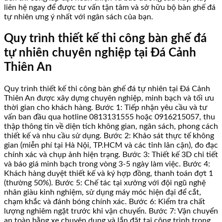
liên hệ ngay để được tư vấn tận tâm và sở hữu bộ bàn ghế đá
tự nhiên ưng ý nhất với ngân sách của bạn.
Quy trình thiết kế thi công bàn ghế đá
tự nhiên chuyên nghiệp tại Đá Cảnh
Thiên An
Quy trình thiết kế thi công bàn ghế đá tự nhiên tại Đá Cảnh
Thiên An được xây dựng chuyên nghiệp, minh bạch và tối ưu
thời gian cho khách hàng. Bước 1: Tiếp nhận yêu cầu và tư
vấn ban đầu qua hotline 0813131555 hoặc 0916215057, thu
thập thông tin về diện tích không gian, ngân sách, phong cách
thiết kế và nhu cầu sử dụng. Bước 2: Khảo sát thực tế không
gian (miễn phí tại Hà Nội, TP.HCM và các tỉnh lân cận), đo đạc
chính xác và chụp ảnh hiện trạng. Bước 3: Thiết kế 3D chi tiết
và báo giá minh bạch trong vòng 3-5 ngày làm việc. Bước 4:
Khách hàng duyệt thiết kế và ký hợp đồng, thanh toán đợt 1
(thường 50%). Bước 5: Chế tác tại xưởng với đội ngũ nghệ
nhân giàu kinh nghiệm, sử dụng máy móc hiện đại để cắt,
chạm khắc và đánh bóng chính xác. Bước 6: Kiểm tra chất
lượng nghiêm ngặt trước khi vận chuyển. Bước 7: Vận chuyển
an toàn bằng xe chuyên dụng và lắp đặt tại công trình trong