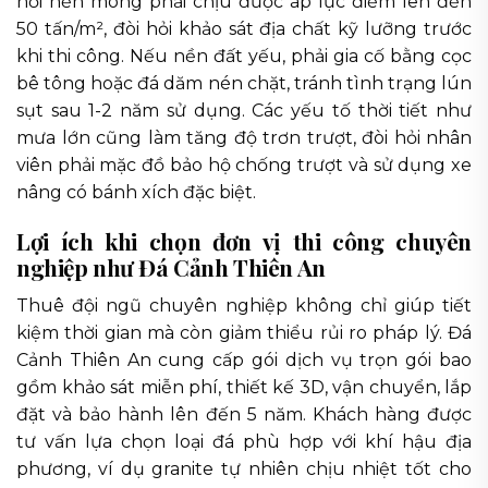
hỏi nền móng phải chịu được áp lực điểm lên đến
50 tấn/m², đòi hỏi khảo sát địa chất kỹ lưỡng trước
khi thi công. Nếu nền đất yếu, phải gia cố bằng cọc
bê tông hoặc đá dăm nén chặt, tránh tình trạng lún
sụt sau 1-2 năm sử dụng. Các yếu tố thời tiết như
mưa lớn cũng làm tăng độ trơn trượt, đòi hỏi nhân
viên phải mặc đồ bảo hộ chống trượt và sử dụng xe
nâng có bánh xích đặc biệt.
Lợi ích khi chọn đơn vị thi công chuyên
nghiệp như Đá Cảnh Thiên An
Thuê đội ngũ chuyên nghiệp không chỉ giúp tiết
kiệm thời gian mà còn giảm thiểu rủi ro pháp lý. Đá
Cảnh Thiên An cung cấp gói dịch vụ trọn gói bao
gồm khảo sát miễn phí, thiết kế 3D, vận chuyển, lắp
đặt và bảo hành lên đến 5 năm. Khách hàng được
tư vấn lựa chọn loại đá phù hợp với khí hậu địa
phương, ví dụ granite tự nhiên chịu nhiệt tốt cho