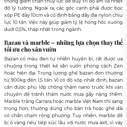
thống giảm chấn thủy lực để duy trì độ ẩm và nhiệt
độ lý tưởng. Ngoài ra, các góc cạnh phải được bọc
xốp PE dày 10cm và cố định bằng dây đai nylon chịu
lực 10 tấn. Việc này giúp giảm tỷ lệ hỏng hóc xuống
dưới 0,5%, thấp nhất trong ngành.
Bazan và marble – những lựa chọn thay thế
tối ưu cho sân vườn
Bazan có màu đen tự nhiên huyền bí, rất được ưa
chuộng trong thiết kế sân vườn phong cách Zen
hoặc hiện đại. Trọng lượng ghế bazan đơn thường
từ 900kg đến 1,5 tấn. Vì có độ xốp nhất định, bazan
cần được phủ lớp chống thấm nano trước khi vận
chuyển để tránh thấm nước mưa gây nặng thêm.
Marble trắng Carrara hoặc marble Việt Nam thì sang
trọng hơn, thường dùng cho bàn trà hoặc ghế dài
có chân chạm rồng phượng. Tuy nhiên, marble dễ
bị ố vàng nếu tiếp xúc lâu với nước mưa axit, vì vậy