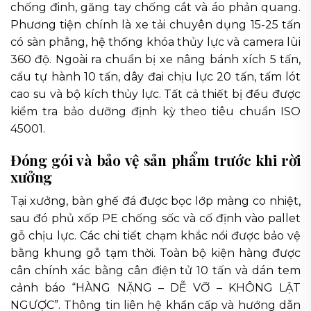
chống đinh, găng tay chống cắt và áo phản quang.
Phương tiện chính là xe tải chuyên dụng 15-25 tấn
có sàn phẳng, hệ thống khóa thủy lực và camera lùi
360 độ. Ngoài ra chuẩn bị xe nâng bánh xích 5 tấn,
cẩu tự hành 10 tấn, dây đai chịu lực 20 tấn, tấm lót
cao su và bộ kích thủy lực. Tất cả thiết bị đều được
kiểm tra bảo dưỡng định kỳ theo tiêu chuẩn ISO
45001.
Đóng gói và bảo vệ sản phẩm trước khi rời
xưởng
Tại xưởng, bàn ghế đá được bọc lớp màng co nhiệt,
sau đó phủ xốp PE chống sốc và cố định vào pallet
gỗ chịu lực. Các chi tiết chạm khắc nổi được bảo vệ
bằng khung gỗ tạm thời. Toàn bộ kiện hàng được
cân chính xác bằng cân điện tử 10 tấn và dán tem
cảnh báo “HÀNG NẶNG – DỄ VỠ – KHÔNG LẬT
NGƯỢC”. Thông tin liên hệ khẩn cấp và hướng dẫn