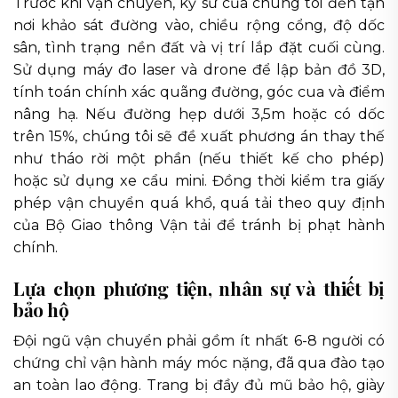
Trước khi vận chuyển, kỹ sư của chúng tôi đến tận
nơi khảo sát đường vào, chiều rộng cổng, độ dốc
sân, tình trạng nền đất và vị trí lắp đặt cuối cùng.
Sử dụng máy đo laser và drone để lập bản đồ 3D,
tính toán chính xác quãng đường, góc cua và điểm
nâng hạ. Nếu đường hẹp dưới 3,5m hoặc có dốc
trên 15%, chúng tôi sẽ đề xuất phương án thay thế
như tháo rời một phần (nếu thiết kế cho phép)
hoặc sử dụng xe cẩu mini. Đồng thời kiểm tra giấy
phép vận chuyển quá khổ, quá tải theo quy định
của Bộ Giao thông Vận tải để tránh bị phạt hành
chính.
Lựa chọn phương tiện, nhân sự và thiết bị
bảo hộ
Đội ngũ vận chuyển phải gồm ít nhất 6-8 người có
chứng chỉ vận hành máy móc nặng, đã qua đào tạo
an toàn lao động. Trang bị đầy đủ mũ bảo hộ, giày