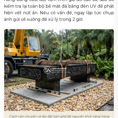
kiểm tra lại toàn bộ bề mặt đá bằng đèn UV để phát
hiện vết nứt ẩn. Nếu có vấn đề, ngay lập tức chụp
ảnh gửi về xưởng để xử lý trong 2 giờ.
Cách vận chuyển và lắp đặt bàn ghế đá nguyên khối nặng hàng