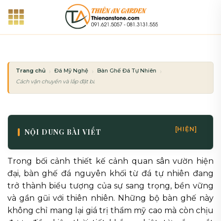
Bỏ
qua
nội
dung
Trang chủ
Đá Mỹ Nghệ
Bàn Ghế Đá Tự Nhiên
Cách vận chuyển và lắp đặt bàn ghế đá nguyên khối nặng hàng tấn an toàn
[HIỆN]
NỘI DUNG BÀI VIẾT
Trong bối cảnh thiết kế cảnh quan sân vườn hiện
đại, bàn ghế đá nguyên khối từ đá tự nhiên đang
trở thành biểu tượng của sự sang trọng, bền vững
và gần gũi với thiên nhiên. Những bộ bàn ghế này
không chỉ mang lại giá trị thẩm mỹ cao mà còn chịu