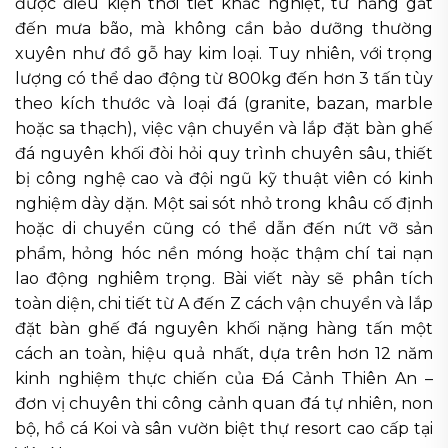
được điều kiện thời tiết khắc nghiệt, từ nắng gắt
đến mưa bão, mà không cần bảo dưỡng thường
xuyên như đồ gỗ hay kim loại. Tuy nhiên, với trọng
lượng có thể dao động từ 800kg đến hơn 3 tấn tùy
theo kích thước và loại đá (granite, bazan, marble
hoặc sa thạch), việc vận chuyển và lắp đặt bàn ghế
đá nguyên khối đòi hỏi quy trình chuyên sâu, thiết
bị công nghệ cao và đội ngũ kỹ thuật viên có kinh
nghiệm dày dặn. Một sai sót nhỏ trong khâu cố định
hoặc di chuyển cũng có thể dẫn đến nứt vỡ sản
phẩm, hỏng hóc nền móng hoặc thậm chí tai nạn
lao động nghiêm trọng. Bài viết này sẽ phân tích
toàn diện, chi tiết từ A đến Z cách vận chuyển và lắp
đặt bàn ghế đá nguyên khối nặng hàng tấn một
cách an toàn, hiệu quả nhất, dựa trên hơn 12 năm
kinh nghiệm thực chiến của Đá Cảnh Thiên An –
đơn vị chuyên thi công cảnh quan đá tự nhiên, non
bộ, hồ cá Koi và sân vườn biệt thự resort cao cấp tại