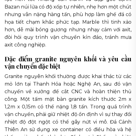
Bazan núi lửa có độ xốp tự nhiên, nhẹ hơn một chút
nhưng vẫn nặng hàng tấn, phù hợp làm ghế đá có
họa tiết chạm khắc phức tạp. Marble thì tinh xảo
hơn, dễ mài bóng gương nhưng nhạy cảm với axit,
đòi hỏi quy trình vận chuyển kín đáo, tránh mưa
axit công nghiệp.
Đặc điểm granite nguyên khối và yêu cầu
vận chuyển đặc biệt
Granite nguyên khối thường được khai thác từ các
mỏ lớn tại Thanh Hóa hoặc Nghệ An, sau đó vận
chuyển về xưởng để cắt CNC và hoàn thiện thủ
công. Một tấm mặt bàn granite kích thước 2m x
1,2m x 0,15m có thể nặng 1,8 tấn. Trong quá trình
vận chuyển, phải giữ nhiệt độ ổn định vì sự thay đổi
nhiệt độ đột ngột có thể gây nứt vi mô. Đá Cảnh
Thiên An sử dụng xe container có điều hòa và hệ