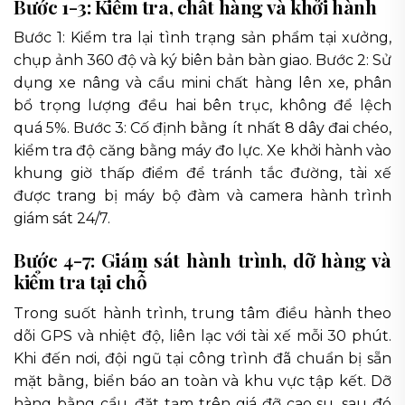
Bước 1-3: Kiểm tra, chất hàng và khởi hành
Bước 1: Kiểm tra lại tình trạng sản phẩm tại xưởng,
chụp ảnh 360 độ và ký biên bản bàn giao. Bước 2: Sử
dụng xe nâng và cẩu mini chất hàng lên xe, phân
bổ trọng lượng đều hai bên trục, không để lệch
quá 5%. Bước 3: Cố định bằng ít nhất 8 dây đai chéo,
kiểm tra độ căng bằng máy đo lực. Xe khởi hành vào
khung giờ thấp điểm để tránh tắc đường, tài xế
được trang bị máy bộ đàm và camera hành trình
giám sát 24/7.
Bước 4-7: Giám sát hành trình, dỡ hàng và
kiểm tra tại chỗ
Trong suốt hành trình, trung tâm điều hành theo
dõi GPS và nhiệt độ, liên lạc với tài xế mỗi 30 phút.
Khi đến nơi, đội ngũ tại công trình đã chuẩn bị sẵn
mặt bằng, biển báo an toàn và khu vực tập kết. Dỡ
hàng bằng cẩu, đặt tạm trên giá đỡ cao su, sau đó