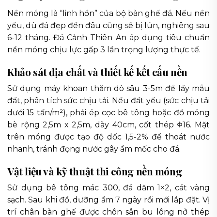
Nền móng là “linh hồn” của bộ bàn ghế đá. Nếu nền
yếu, dù đá đẹp đến đâu cũng sẽ bị lún, nghiêng sau
6-12 tháng. Đá Cảnh Thiên An áp dụng tiêu chuẩn
nền móng chịu lực gấp 3 lần trọng lượng thực tế.
Khảo sát địa chất và thiết kế kết cấu nền
Sử dụng máy khoan thăm dò sâu 3-5m để lấy mẫu
đất, phân tích sức chịu tải. Nếu đất yếu (sức chịu tải
dưới 15 tấn/m²), phải ép cọc bê tông hoặc đổ móng
bè rộng 2,5m x 2,5m, dày 40cm, cốt thép Φ16. Mặt
trên móng được tạo độ dốc 1,5-2% để thoát nước
nhanh, tránh đọng nước gây ẩm mốc cho đá.
Vật liệu và kỹ thuật thi công nền móng
Sử dụng bê tông mác 300, đá dăm 1×2, cát vàng
sạch. Sau khi đổ, dưỡng ẩm 7 ngày rồi mới lắp đặt. Vị
trí chân bàn ghế được chôn sẵn bu lông nở thép