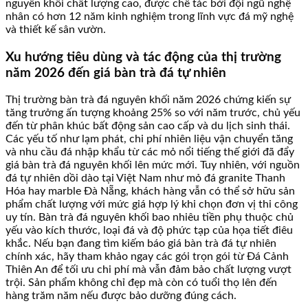
nguyên khối chất lượng cao, được chế tác bởi đội ngũ nghệ
nhân có hơn 12 năm kinh nghiệm trong lĩnh vực đá mỹ nghệ
và thiết kế sân vườn.
Xu hướng tiêu dùng và tác động của thị trường
năm 2026 đến giá bàn trà đá tự nhiên
Thị trường bàn trà đá nguyên khối năm 2026 chứng kiến sự
tăng trưởng ấn tượng khoảng 25% so với năm trước, chủ yếu
đến từ phân khúc bất động sản cao cấp và du lịch sinh thái.
Các yếu tố như lạm phát, chi phí nhiên liệu vận chuyển tăng
và nhu cầu đá nhập khẩu từ các mỏ nổi tiếng thế giới đã đẩy
giá bàn trà đá nguyên khối lên mức mới. Tuy nhiên, với nguồn
đá tự nhiên dồi dào tại Việt Nam như mỏ đá granite Thanh
Hóa hay marble Đà Nẵng, khách hàng vẫn có thể sở hữu sản
phẩm chất lượng với mức giá hợp lý khi chọn đơn vị thi công
uy tín. Bàn trà đá nguyên khối bao nhiêu tiền phụ thuộc chủ
yếu vào kích thước, loại đá và độ phức tạp của họa tiết điêu
khắc. Nếu bạn đang tìm kiếm báo giá bàn trà đá tự nhiên
chính xác, hãy tham khảo ngay các gói trọn gói từ Đá Cảnh
Thiên An để tối ưu chi phí mà vẫn đảm bảo chất lượng vượt
trội. Sản phẩm không chỉ đẹp mà còn có tuổi thọ lên đến
hàng trăm năm nếu được bảo dưỡng đúng cách.