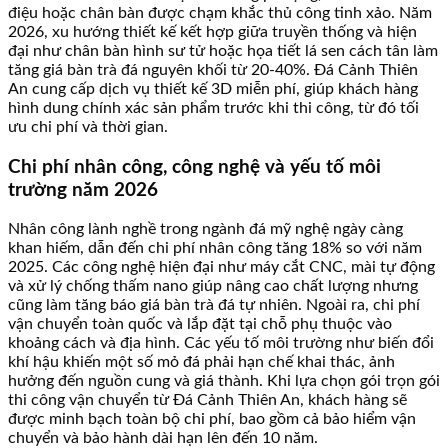
điệu hoặc chân bàn được chạm khắc thủ công tinh xảo. Năm
2026, xu hướng thiết kế kết hợp giữa truyền thống và hiện
đại như chân bàn hình sư tử hoặc họa tiết lá sen cách tân làm
tăng giá bàn trà đá nguyên khối từ 20-40%. Đá Cảnh Thiên
An cung cấp dịch vụ thiết kế 3D miễn phí, giúp khách hàng
hình dung chính xác sản phẩm trước khi thi công, từ đó tối
ưu chi phí và thời gian.
Chi phí nhân công, công nghệ và yếu tố môi
trường năm 2026
Nhân công lành nghề trong ngành đá mỹ nghệ ngày càng
khan hiếm, dẫn đến chi phí nhân công tăng 18% so với năm
2025. Các công nghệ hiện đại như máy cắt CNC, mài tự động
và xử lý chống thấm nano giúp nâng cao chất lượng nhưng
cũng làm tăng báo giá bàn trà đá tự nhiên. Ngoài ra, chi phí
vận chuyển toàn quốc và lắp đặt tại chỗ phụ thuộc vào
khoảng cách và địa hình. Các yếu tố môi trường như biến đổi
khí hậu khiến một số mỏ đá phải hạn chế khai thác, ảnh
hưởng đến nguồn cung và giá thành. Khi lựa chọn gói trọn gói
thi công vận chuyển từ Đá Cảnh Thiên An, khách hàng sẽ
được minh bạch toàn bộ chi phí, bao gồm cả bảo hiểm vận
chuyển và bảo hành dài hạn lên đến 10 năm.