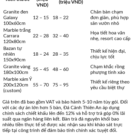
(triệu VND)
VND)
Granite đen
Chân bàn chạm
Galaxy
12 – 15
18 – 22
đơn giản, phù hợp
100x60cm
sân vườn nhỏ
Marble trắng
Họa tiết hoa văn
Carrara
22 – 28
32 – 40
nhẹ, resort cao cấp
120x80cm
Bazan tự
Thiết kế hiện đại,
nhiên
18 – 24
28 – 35
chịu lực tốt
150x90cm
Granite vàng
Chạm khắc rồng
35 – 45
48 – 60
180x100cm
phượng tinh xảo
Marble xám Ý
Thiết kế riêng theo
200x120cm
55 – 70
75 – 95
yêu cầu biệt thự
(custom)
Giá trên đã bao gồm VAT và bảo hành 5-10 năm tùy gói. Đối
với các dự án lớn hơn 5 bàn, Đá Cảnh Thiên An áp dụng
chính sách chiết khấu lên đến 12% và hỗ trợ trả góp 0% lãi
suất qua ngân hàng liên kết. Bàn trà đá nguyên khối bao
nhiêu tiền thực tế sẽ được xác nhận sau khi khảo sát trực
tiếp tại công trình để đảm bảo tính chính xác tuyệt đối.