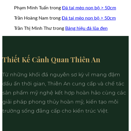
Phạm Minh Tuấn
trong
Đá tai mèo non bộ > 50cm
Trần Hoàng Nam
trong
Đá tai mèo non bộ > 50cm
Trần Thị Minh Thư
trong
Bảng hiệu đá lũa đen
Thiết Kế Cảnh Quan Thiên An
Từ những khối đá nguyên sơ kỳ vĩ mang đậm
dấu ấn thời gian, Thiên An cung cấp và chế tác
sản phẩm mỹ nghệ kết hợp hoàn hảo cùng các
giải pháp phong thủy hoàn mỹ, kiến tạo môi
trường sống đẳng cấp cho kiến trúc Việt.