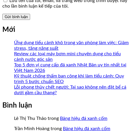
Lưu tên của tôi, email, và trang web trong trình duyệt này
cho lần bình luận kế tiếp của tôi.
Mới
Ứng dụng tiểu cảnh khô trong văn phòng làm việc: Giảm
stress, tăng năng suất
Review các loại máy bơm mini chuyên dụng cho tiểu
cảnh nước góc sân
Top 5 đơn vị cung cấp đá xanh Nhật Bản uy tín nhất tại
Việt Nam 2026
Kỹ thuật chống thấm ban công khi làm tiểu cảnh: Quy
trình 5 bước chuẩn SEO
Lỗi phong thủy chết người: Tại sao không nên đặt bể cá
dưới gầm cầu thang?
Bình luận
Lê Thị Thu Thảo
trong
Bảng hiệu đá xanh cốm
Trần Minh Hoàng
trong
Bảng hiệu đá xanh cốm