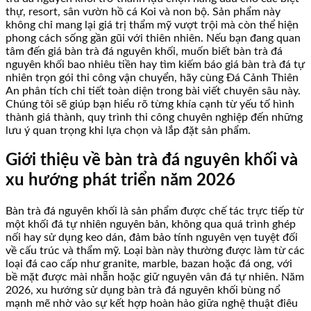
thự, resort, sân vườn hồ cá Koi và non bộ. Sản phẩm này
không chỉ mang lại giá trị thẩm mỹ vượt trội mà còn thể hiện
phong cách sống gần gũi với thiên nhiên. Nếu bạn đang quan
tâm đến giá bàn trà đá nguyên khối, muốn biết bàn trà đá
nguyên khối bao nhiêu tiền hay tìm kiếm báo giá bàn trà đá tự
nhiên trọn gói thi công vận chuyển, hãy cùng Đá Cảnh Thiên
An phân tích chi tiết toàn diện trong bài viết chuyên sâu này.
Chúng tôi sẽ giúp bạn hiểu rõ từng khía cạnh từ yếu tố hình
thành giá thành, quy trình thi công chuyên nghiệp đến những
lưu ý quan trọng khi lựa chọn và lắp đặt sản phẩm.
Giới thiệu về bàn trà đá nguyên khối và
xu hướng phát triển năm 2026
Bàn trà đá nguyên khối là sản phẩm được chế tác trực tiếp từ
một khối đá tự nhiên nguyên bản, không qua quá trình ghép
nối hay sử dụng keo dán, đảm bảo tính nguyên vẹn tuyệt đối
về cấu trúc và thẩm mỹ. Loại bàn này thường được làm từ các
loại đá cao cấp như granite, marble, bazan hoặc đá ong, với
bề mặt được mài nhẵn hoặc giữ nguyên vân đá tự nhiên. Năm
2026, xu hướng sử dụng bàn trà đá nguyên khối bùng nổ
mạnh mẽ nhờ vào sự kết hợp hoàn hảo giữa nghệ thuật điêu