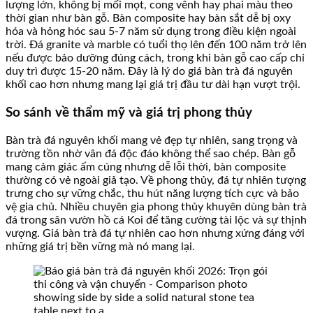
lượng lớn, không bị mối mọt, cong vênh hay phai màu theo
thời gian như bàn gỗ. Bàn composite hay bàn sắt dễ bị oxy
hóa và hỏng hóc sau 5-7 năm sử dụng trong điều kiện ngoài
trời. Đá granite và marble có tuổi thọ lên đến 100 năm trở lên
nếu được bảo dưỡng đúng cách, trong khi bàn gỗ cao cấp chỉ
duy trì được 15-20 năm. Đây là lý do giá bàn trà đá nguyên
khối cao hơn nhưng mang lại giá trị đầu tư dài hạn vượt trội.
So sánh về thẩm mỹ và giá trị phong thủy
Bàn trà đá nguyên khối mang vẻ đẹp tự nhiên, sang trọng và
trường tồn nhờ vân đá độc đáo không thể sao chép. Bàn gỗ
mang cảm giác ấm cúng nhưng dễ lỗi thời, bàn composite
thường có vẻ ngoài giả tạo. Về phong thủy, đá tự nhiên tượng
trưng cho sự vững chắc, thu hút năng lượng tích cực và bảo
vệ gia chủ. Nhiều chuyên gia phong thủy khuyên dùng bàn trà
đá trong sân vườn hồ cá Koi để tăng cường tài lộc và sự thịnh
vượng. Giá bàn trà đá tự nhiên cao hơn nhưng xứng đáng với
những giá trị bền vững mà nó mang lại.