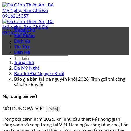
Bỏ
qua
nội
dung
Trang Chủ
Sản Phẩm
Dịch Vụ
Tin Tức
Liên Hệ
Trang chủ
Đá Mỹ Nghệ
Bàn Trà Đá Nguyên Khối
Báo giá bàn trà đá nguyên khối 2026: Trọn gói thi công
và vận chuyển
Nội dung bài viết
NỘI DUNG BÀI VIẾT
[hiện]
Trong bối cảnh năm 2026, khi nhu cầu thiết kế không gian
sống xanh và sang trọng tại Việt Nam ngày càng tăng cao, bàn
trà đá nguyên khối trở thành lựa chọn hàng đầu cho các biệt