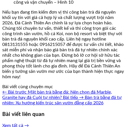
công và vận chuyển – Hình 10
Nếu bạn đang tìm kiếm đơn vị thi công bàn trà đá nguyên
khối uy tín với giá cả hợp lý và chất lượng vượt trội năm
2026, Đá Cảnh Thiên An chính là sự lựa chọn hoàn hảo.
Chúng tôi chuyên tư vấn, thiết kế và thi công trọn gói các
công trình sân vườn, hồ cá Koi, non bộ resort và biệt thự với
bàn trà đá nguyên khối cao cấp. Liên hệ ngay hotline
0813131555 hoặc 0916215057 để được tư vấn chi tiết, khảo
sát miễn phí và nhận báo giá bàn trà đá tự nhiên chính xác
nhất cho không gian của bạn. Đừng bỏ lỡ cơ hội sở hữu tác
phẩm nghệ thuật từ đá tự nhiên mang lại giá trị bền vững và
phong thủy tốt lành cho gia đình. Hãy để Đá Cảnh Thiên An
biến ý tưởng sân vườn mơ ước của bạn thành hiện thực ngay
hôm nay!
Bài viết cùng chuyên mục
← Bài trước
Mặt bàn trà bằng đá: Nên chọn đá Marble,
Granite hay đá Cuội tự nhiên?
Bài tiếp →
Bàn trà bằng đá tự
nhiên: Xu hướng kiến trúc sân vườn đẳng cấp 2026
Bài viết liên quan
Xem tất cả →