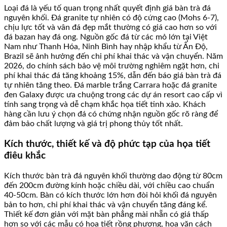
Loại đá là yếu tố quan trọng nhất quyết định giá bàn trà đá
nguyên khối. Đá granite tự nhiên có độ cứng cao (Mohs 6-7),
chịu lực tốt và vân đá đẹp mắt thường có giá cao hơn so với
đá bazan hay đá ong. Nguồn gốc đá từ các mỏ lớn tại Việt
Nam như Thanh Hóa, Ninh Bình hay nhập khẩu từ Ấn Độ,
Brazil sẽ ảnh hưởng đến chi phí khai thác và vận chuyển. Năm
2026, do chính sách bảo vệ môi trường nghiêm ngặt hơn, chi
phí khai thác đá tăng khoảng 15%, dẫn đến báo giá bàn trà đá
tự nhiên tăng theo. Đá marble trắng Carrara hoặc đá granite
đen Galaxy được ưa chuộng trong các dự án resort cao cấp vì
tính sang trọng và dễ chạm khắc họa tiết tinh xảo. Khách
hàng cần lưu ý chọn đá có chứng nhận nguồn gốc rõ ràng để
đảm bảo chất lượng và giá trị phong thủy tốt nhất.
Kích thước, thiết kế và độ phức tạp của họa tiết
điêu khắc
Kích thước bàn trà đá nguyên khối thường dao động từ 80cm
đến 200cm đường kính hoặc chiều dài, với chiều cao chuẩn
40-50cm. Bàn có kích thước lớn hơn đòi hỏi khối đá nguyên
bản to hơn, chi phí khai thác và vận chuyển tăng đáng kể.
Thiết kế đơn giản với mặt bàn phẳng mài nhẵn có giá thấp
hơn so với các mẫu có họa tiết rồng phượng, hoa văn cách