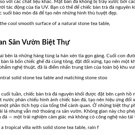
o với các chất liệu khác. Mặt bàn đá không bị trầy xước bởi các
ới tác động của tia UV. Bạn có thể để chiếc bàn trà đá nguyên
c suối bào mòn đá để tạo nên những hình thù tuyệt đẹp.
an Sân Vườn Biệt Thự
i bên là những hàng tùng la hán xén tỉa gọn gàng. Cuối con đườ
àn là bốn chiếc ghế đá cùng tông, đặt đối xứng, tạo nên một kh
c phẩm nghệ thuật, đã là điểm nhấn trung tâm của toàn bộ khu vư
o cuối tuần, chiếc bàn trà đá nguyên khối được đặt bên cạnh hồ
t nước phản chiếu hình ảnh chiếc bàn đá, tạo nên hiệu ứng đối x
 một phần tích hợp của tổng thể cảnh quan. Ở những biệt thự p
ái lá nhưng vẫn mở thoáng ra sân vườn. Không gian này cho phép
n đá — một trải nghiệm cảm giác mà không có công nghệ nào tái 