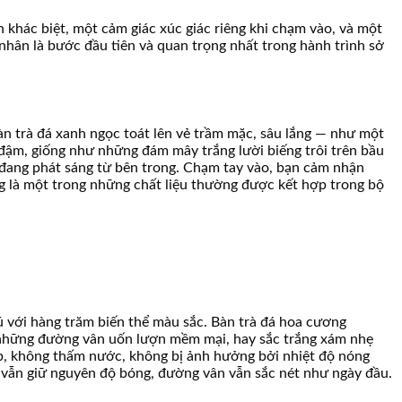
 khác biệt, một cảm giác xúc giác riêng khi chạm vào, và một
á nhân là bước đầu tiên và quan trọng nhất trong hành trình sở
bàn trà đá xanh ngọc toát lên vẻ trầm mặc, sâu lắng — như một
đậm, giống như những đám mây trắng lười biếng trôi trên bầu
 đang phát sáng từ bên trong. Chạm tay vào, bạn cảm nhận
g là một trong những chất liệu thường được kết hợp trong bộ
 với hàng trăm biến thể màu sắc. Bàn trà đá hoa cương
i những đường vân uốn lượn mềm mại, hay sắc trắng xám nhẹ
ập, không thấm nước, không bị ảnh hưởng bởi nhiệt độ nóng
 vẫn giữ nguyên độ bóng, đường vân vẫn sắc nét như ngày đầu.