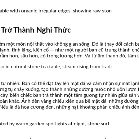
 Trở Thành Nghi Thức
êm một món nội thất vào không gian sống. Đó là thay đổi cách b
lạnh, tĩnh lặng, kiên cố — như một người bạn cũ trung thành c
ầm hơn, sâu hơn, có trọng lượng hơn. Và từ âm thanh đó, tâm tr
ự nhiên. Bạn có thể đặt tay lên mặt đá và cảm nhận sự mát lạnh
ưng tụ chảy xuống, tạo thành những đường nước nhỏ uốn lượn t
cây, biến chiếc bàn trà thành một tấm gương tự nhiên giữa sân v
toàn khác. Ánh đèn vàng chiếu xiên qua bề mặt đá, những đường 
. Nếu là đá hoa cương đen, những hạt khoáng phản chiếu ánh đèn