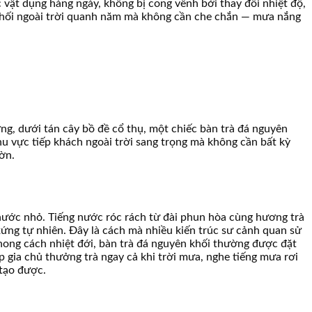
 vật dụng hàng ngày, không bị cong vênh bởi thay đổi nhiệt độ,
 khối ngoài trời quanh năm mà không cần che chắn — mưa nắng
ng, dưới tán cây bồ đề cổ thụ, một chiếc bàn trà đá nguyên
u vực tiếp khách ngoài trời sang trọng mà không cần bất kỳ
ờn.
 nước nhỏ. Tiếng nước róc rách từ đài phun hòa cùng hương trà
ứng tự nhiên. Đây là cách mà nhiều kiến trúc sư cảnh quan sử
hong cách nhiệt đới, bàn trà đá nguyên khối thường được đặt
 gia chủ thưởng trà ngay cả khi trời mưa, nghe tiếng mưa rơi
tạo được.