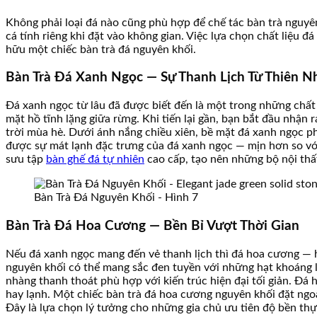
Không phải loại đá nào cũng phù hợp để chế tác bàn trà nguyê
cá tính riêng khi đặt vào không gian. Việc lựa chọn chất liệu 
hữu một chiếc bàn trà đá nguyên khối.
Bàn Trà Đá Xanh Ngọc — Sự Thanh Lịch Từ Thiên N
Đá xanh ngọc từ lâu đã được biết đến là một trong những chất l
mặt hồ tĩnh lặng giữa rừng. Khi tiến lại gần, bạn bắt đầu nh
trời mùa hè. Dưới ánh nắng chiều xiên, bề mặt đá xanh ngọc p
được sự mát lạnh đặc trưng của đá xanh ngọc — mịn hơn so với
sưu tập
bàn ghế đá tự nhiên
cao cấp, tạo nên những bộ nội thất
Bàn Trà Đá Nguyên Khối - Hình 7
Bàn Trà Đá Hoa Cương — Bền Bỉ Vượt Thời Gian
Nếu đá xanh ngọc mang đến vẻ thanh lịch thì đá hoa cương — 
nguyên khối có thể mang sắc đen tuyền với những hạt khoáng 
nhàng thanh thoát phù hợp với kiến trúc hiện đại tối giản. Đ
hay lạnh. Một chiếc bàn trà đá hoa cương nguyên khối đặt ng
Đây là lựa chọn lý tưởng cho những gia chủ ưu tiên độ bền t