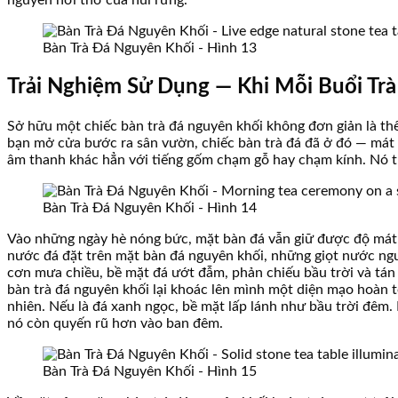
nguyên hơi thở của núi rừng.
Bàn Trà Đá Nguyên Khối - Hình 13
Trải Nghiệm Sử Dụng — Khi Mỗi Buổi Trà
Sở hữu một chiếc bàn trà đá nguyên khối không đơn giản là th
bạn mở cửa bước ra sân vườn, chiếc bàn trà đá đã ở đó — mát 
âm thanh khác hẳn với tiếng gốm chạm gỗ hay chạm kính. Nó tr
Bàn Trà Đá Nguyên Khối - Hình 14
Vào những ngày hè nóng bức, mặt bàn đá vẫn giữ được độ mát t
nước đá đặt trên mặt bàn đá nguyên khối, những giọt nước ng
cơn mưa chiều, bề mặt đá ướt đẫm, phản chiếu bầu trời và tán 
bàn trà đá nguyên khối lại khoác lên mình một diện mạo hoàn 
nhiên. Nếu là đá xanh ngọc, bề mặt lấp lánh như bầu trời đêm
nó còn quyến rũ hơn vào ban đêm.
Bàn Trà Đá Nguyên Khối - Hình 15