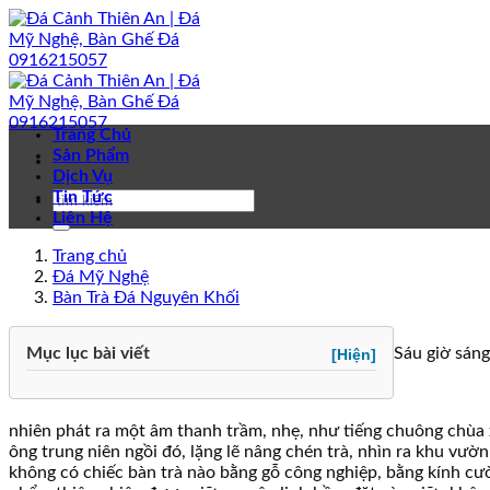
Bỏ
qua
nội
dung
Trang Chủ
Sản Phẩm
Dịch Vụ
Tin Tức
Liên Hệ
Trang chủ
Đá Mỹ Nghệ
Bàn Trà Đá Nguyên Khối
Mục lục bài viết
Sáu giờ sáng
[Hiện]
nhiên phát ra một âm thanh trầm, nhẹ, như tiếng chuông chùa 
ông trung niên ngồi đó, lặng lẽ nâng chén trà, nhìn ra khu v
không có chiếc bàn trà nào bằng gỗ công nghiệp, bằng kính cườ