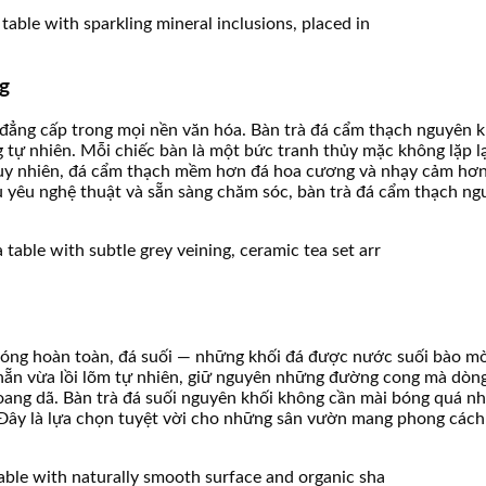
g
đẳng cấp trong mọi nền văn hóa. Bàn trà đá cẩm thạch nguyên k
tự nhiên. Mỗi chiếc bàn là một bức tranh thủy mặc không lặp lạ
Tuy nhiên, đá cẩm thạch mềm hơn đá hoa cương và nhạy cảm hơn
hủ yêu nghệ thuật và sẵn sàng chăm sóc, bàn trà đá cẩm thạch n
i bóng hoàn toàn, đá suối — những khối đá được nước suối bào
hẵn vừa lồi lõm tự nhiên, giữ nguyên những đường cong mà dòng
ang dã. Bàn trà đá suối nguyên khối không cần mài bóng quá nh
. Đây là lựa chọn tuyệt vời cho những sân vườn mang phong các