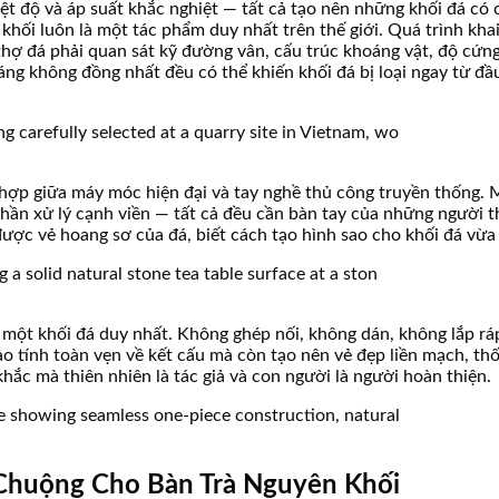
ệt độ và áp suất khắc nghiệt — tất cả tạo nên những khối đá có 
 khối luôn là một tác phẩm duy nhất trên thế giới. Quá trình kha
hợ đá phải quan sát kỹ đường vân, cấu trúc khoáng vật, độ cứng,
áng không đồng nhất đều có thể khiến khối đá bị loại ngay từ đ
t hợp giữa máy móc hiện đại và tay nghề thủ công truyền thống.
hần xử lý cạnh viền — tất cả đều cần bàn tay của những người t
được vẻ hoang sơ của đá, biết cách tạo hình sao cho khối đá vừa
ừ một khối đá duy nhất. Không ghép nối, không dán, không lắp r
o tính toàn vẹn về kết cấu mà còn tạo nên vẻ đẹp liền mạch, th
hắc mà thiên nhiên là tác giả và con người là người hoàn thiện.
Chuộng Cho Bàn Trà Nguyên Khối