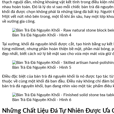
thạch nguội dần, những khoáng vật kết tinh trong điều kiện nhi
nhau hoàn toàn. Đó là lý do vì sao mỗi chiếc bàn trà đá nguyên
khối đá được chọn không phải là những tảng đá bất kỳ. Người t
Một vết nứt nhỏ bên trong, một lỗ khí ẩn sâu, hay một lớp kho
về xưởng gia công.
Bàn Trà Đá Nguyên Khối - Hình 4
Tại xưởng, khối đá nguyên khối được cắt, tạo hình bằng sự kế
từng milimet, nhưng phần hoàn thiện bề mặt, phần mài bóng, p
đẹp nhất, biết cách xử lý bề mặt sao cho vừa mịn mát vừa giữ 
Bàn Trà Đá Nguyên Khối - Hình 5
Điều đặc biệt của bàn trà đá nguyên khối là nó được tạo tác t
thuộc về cùng một khối đá ban đầu. Điều này không chỉ đảm bả
bàn trà đá nguyên khối, bạn đang nhìn vào một tác phẩm điêu k
Bàn Trà Đá Nguyên Khối - Hình 6
Những Chất Liệu Đá Tự Nhiên Được Ưa 