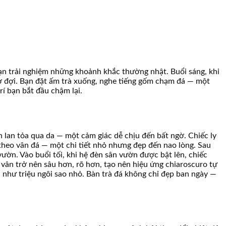
ạn trải nghiệm những khoảnh khắc thường nhật. Buổi sáng, khi
hờ đợi. Bạn đặt ấm trà xuống, nghe tiếng gốm chạm đá — một
í bạn bắt đầu chậm lại.
 lan tỏa qua da — một cảm giác dễ chịu đến bất ngờ. Chiếc ly
heo vân đá — một chi tiết nhỏ nhưng đẹp đến nao lòng. Sau
ườn. Vào buổi tối, khi hệ đèn sân vườn được bật lên, chiếc
vân trở nên sâu hơn, rõ hơn, tạo nên hiệu ứng chiaroscuro tự
 như triệu ngôi sao nhỏ. Bàn trà đá không chỉ đẹp ban ngày —