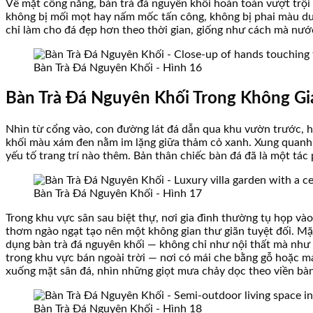
Về mặt công năng, bàn trà đá nguyên khối hoàn toàn vượt trội s
không bị mối mọt hay nấm mốc tấn công, không bị phai màu dư
chỉ làm cho đá đẹp hơn theo thời gian, giống như cách mà nướ
Bàn Trà Đá Nguyên Khối - Hình 16
Bàn Trà Đá Nguyên Khối Trong Không Gi
Nhìn từ cổng vào, con đường lát đá dẫn qua khu vườn trước, ha
khối màu xám đen nằm im lặng giữa thảm cỏ xanh. Xung quanh b
yếu tố trang trí nào thêm. Bản thân chiếc bàn đá đã là một tá
Bàn Trà Đá Nguyên Khối - Hình 17
Trong khu vực sân sau biệt thự, nơi gia đình thường tụ họp và
thơm ngào ngạt tạo nên một không gian thư giãn tuyệt đối. Mặ
dụng bàn trà đá nguyên khối — không chỉ như nội thất mà như
trong khu vực bán ngoài trời — nơi có mái che bằng gỗ hoặc m
xuống mặt sân đá, nhìn những giọt mưa chảy dọc theo viền bà
Bàn Trà Đá Nguyên Khối - Hình 18