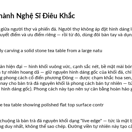
Thành Nghệ Sĩ Điêu Khắc
i giữa người thợ và phiến đá. Người thợ không áp đặt hình dáng
yết điểm và ưu điểm riêng — rồi từ đó, dùng đôi bàn tay và dụng
ản hiện đại — hình khối vuông vức, cạnh sắc nét, bề mặt mài bó
h tự nhiên hoang dã — giữ nguyên hình dáng gốc của khối đá, ch
ang phong cách cổ điển phương Đông — được chạm khắc hoa sen, 
nay cho bàn trà đá nguyên khối là phong cách bán tự nhiên — tứ
 hình dáng gốc). Phong cách này tạo nên sự cân bằng hoàn hảo g
uộng là bàn trà đá nguyên khối dạng "live edge" — tức là mặt 
ng duy nhất, không thể sao chép. Đường viền tự nhiên này tạo c