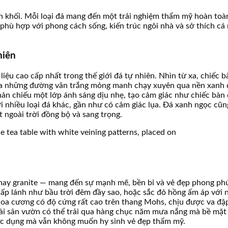
n khối. Mỗi loại đá mang đến một trải nghiệm thẩm mỹ hoàn toàn
đá phù hợp với phong cách sống, kiến trúc ngôi nhà và sở thích c
hiên
iệu cao cấp nhất trong thế giới đá tự nhiên. Nhìn từ xa, chiếc 
ận ra những đường vân trắng mỏng manh chạy xuyên qua nền xanh 
hản chiếu một lớp ánh sáng dịu nhẹ, tạo cảm giác như chiếc bàn
 nhiều loại đá khác, gần như có cảm giác lụa. Đá xanh ngọc cũn
 ngoài trời đồng bộ và sang trọng.
hay granite — mang đến sự mạnh mẽ, bền bỉ và vẻ đẹp phong phú
lấp lánh như bầu trời đêm đầy sao, hoặc sắc đỏ hồng ấm áp vớ
á hoa cương có độ cứng rất cao trên thang Mohs, chịu được va đ
oài sân vườn có thể trải qua hàng chục năm mưa nắng mà bề mặt
hực dụng mà vẫn không muốn hy sinh vẻ đẹp thẩm mỹ.