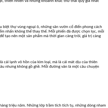
ật, thiên nhiên và những khoảnh khắc thư thái quý giá nhất
u biệt thự vùng ngoại ô, những sân vườn cổ điển phong cách
ểm nhấn không thể thay thế. Mỗi phiến đá được chọn lọc, mỗi
ể tạo nên một sản phẩm mà thời gian càng trôi, giá trị càng
 cái lạnh vô hồn của kim loại, mà là cái mát dịu của thiên
u sâu nhưng không gồ ghề. Mỗi đường vân là một câu chuyện
i hàng triệu năm. Những lớp trầm tích tích tụ, những dòng nham