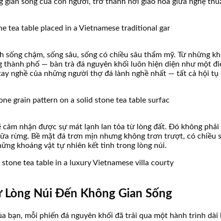
 gian sống của con người, trở thành nơi giao hòa giữa nghệ thu
h sống chậm, sống sâu, sống có chiều sâu thẩm mỹ. Từ những kh
 thành phố — bàn trà đá nguyên khối luôn hiện diện như một đi
y nghề của những người thợ đá lành nghề nhất — tất cả hội tụ đ
 cảm nhận được sự mát lạnh lan tỏa từ lòng đất. Đó không phải là
giữa rừng. Bề mặt đá trơn mịn nhưng không trơn trượt, có chiề
hững khoáng vật tự nhiên kết tinh trong lòng núi.
ừ Lòng Núi Đến Không Gian Sống
ủa bạn, mỗi phiến đá nguyên khối đã trải qua một hành trình dà