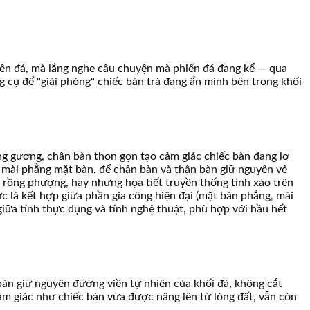
 lên đá, mà lắng nghe câu chuyện mà phiến đá đang kể — qua
 cụ để "giải phóng" chiếc bàn trà đang ẩn mình bên trong khối
ng gương, chân bàn thon gọn tạo cảm giác chiếc bàn đang lơ
ỉ mài phẳng mặt bàn, để chân bàn và thân bàn giữ nguyên vẻ
rồng phượng, hay những họa tiết truyền thống tinh xảo trên
c là kết hợp giữa phần gia công hiện đại (mặt bàn phẳng, mài
iữa tính thực dụng và tính nghệ thuật, phù hợp với hầu hết
bàn giữ nguyên đường viền tự nhiên của khối đá, không cắt
ảm giác như chiếc bàn vừa được nâng lên từ lòng đất, vẫn còn