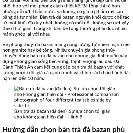
Đá bazan với màu đen đồng nhất mang lại vẻ đẹp tinh tế, dễ
phối hợp với mọi phong cách thiết kế. Bê tông thì rẻ hơn
nhưng dễ nứt, thấm nước và không có giá trị thẩm mỹ cao
bằng đá tự nhiên. Bàn trà đá bazan nguyên khối được chế tác
từ một khối đá duy nhất, không có mối nối, không sợ nứt gãy
theo thời gian, trong khi bàn bê tông thường phải đúc nhiều
mảnh ghép lại với nhau.
Về phong thủy, đá bazan mang năng lượng tự nhiên mạnh mẽ
hơn granite hay bê tông. Nhiều chuyên gia phong thủy
khuyên dùng bàn trà đá bazan cho những gia đình muốn xây
dựng không gian sống bền vững, thịnh vượng lâu dài. Đá
Cảnh Thiên An cam kết cung cấp bàn trà đá bazan với chất
lượng vượt trội, giá cả cạnh tranh và chính sách bảo hành dài
hạn lên đến 10 năm.
Bàn trà đá bazan (đá đen): Sự lựa chọn tối giản
cho không gian hiện đại – Hình 8
Hướng dẫn chọn bàn trà đá bazan phù