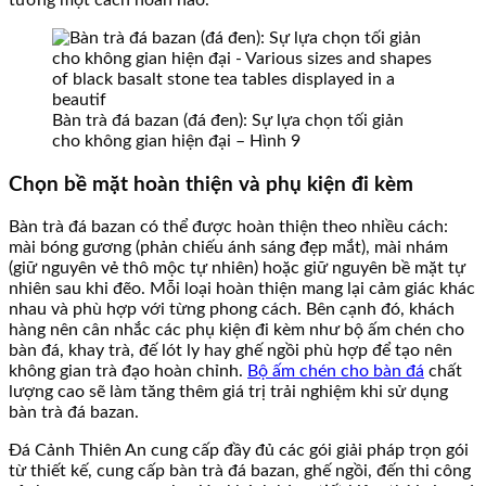
Bàn trà đá bazan (đá đen): Sự lựa chọn tối giản
cho không gian hiện đại – Hình 9
Chọn bề mặt hoàn thiện và phụ kiện đi kèm
Bàn trà đá bazan có thể được hoàn thiện theo nhiều cách:
mài bóng gương (phản chiếu ánh sáng đẹp mắt), mài nhám
(giữ nguyên vẻ thô mộc tự nhiên) hoặc giữ nguyên bề mặt tự
nhiên sau khi đẽo. Mỗi loại hoàn thiện mang lại cảm giác khác
nhau và phù hợp với từng phong cách. Bên cạnh đó, khách
hàng nên cân nhắc các phụ kiện đi kèm như bộ ấm chén cho
bàn đá, khay trà, đế lót ly hay ghế ngồi phù hợp để tạo nên
không gian trà đạo hoàn chỉnh.
Bộ ấm chén cho bàn đá
chất
lượng cao sẽ làm tăng thêm giá trị trải nghiệm khi sử dụng
bàn trà đá bazan.
Đá Cảnh Thiên An cung cấp đầy đủ các gói giải pháp trọn gói
từ thiết kế, cung cấp bàn trà đá bazan, ghế ngồi, đến thi công