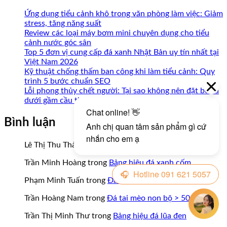
Ứng dụng tiểu cảnh khô trong văn phòng làm việc: Giảm
stress, tăng năng suất
Review các loại máy bơm mini chuyên dụng cho tiểu
cảnh nước góc sân
Top 5 đơn vị cung cấp đá xanh Nhật Bản uy tín nhất tại
Việt Nam 2026
Kỹ thuật chống thấm ban công khi làm tiểu cảnh: Quy
trình 5 bước chuẩn SEO
Lỗi phong thủy chết người: Tại sao không nên đặt bể cá
dưới gầm cầu thang?
Bình luận
Lê Thị Thu Thảo
trong
Bảng hiệu đá xanh cốm
Trần Minh Hoàng
trong
Bảng hiệu đá xanh cốm
Phạm Minh Tuấn
trong
Đá tai mèo non bộ > 50cm
Trần Hoàng Nam
trong
Đá tai mèo non bộ > 50cm
Trần Thị Minh Thư
trong
Bảng hiệu đá lũa đen