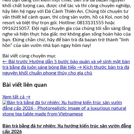
Nếu bạn đang tìm kiếm một chiếc bàn trà đá bazan nguyên
khối chất lượng cao, được chế tác và thi công chuyên nghiệp,
hãy liên hệ ngay với Đá Cảnh Thiên An. Chúng tôi chuyên tư
vấn thiết kế cảnh quan, thi công sân vườn, hồ cá Koi, non bộ
resort và biệt thự trọn gói. Hotline: 0813131555 hoặc
0916215057. Đội ngũ chuyên gia của chúng tôi sẵn sàng lắng
nghe và hiện thực hóa giấc mơ không gian sống hoàn hảo của
bạn. Đừng chần chừ, hãy để bàn trà đá bazan trở thành “linh
hồn” của sân vườn nhà bạn ngay hôm nay!
Bài viết cùng chuyên mục
← Bài trước
Hướng dẫn 5 bước bảo quản và vệ sinh mặt bàn
trà bằng đá luôn sáng bóng
Bài tiếp →
Kích thước bàn trà đá
nguyên khối chuẩn phong thủy cho gia chủ
Bài viết liên quan
Xem tất cả →
Bàn trà bằng đá tự nhiên: Xu hướng kiến trúc sân vườn đẳng
cấp 2026