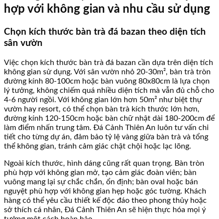
hợp với không gian và nhu cầu sử dụng
Chọn kích thước bàn trà đá bazan theo diện tích
sân vườn
Việc chọn kích thước bàn trà đá bazan cần dựa trên diện tích
không gian sử dụng. Với sân vườn nhỏ 20-30m², bàn trà tròn
đường kính 80-100cm hoặc bàn vuông 80x80cm là lựa chọn
lý tưởng, không chiếm quá nhiều diện tích mà vẫn đủ chỗ cho
4-6 người ngồi. Với không gian lớn hơn 50m² như biệt thự
vườn hay resort, có thể chọn bàn trà kích thước lớn hơn,
đường kính 120-150cm hoặc bàn chữ nhật dài 180-200cm để
làm điểm nhấn trung tâm. Đá Cảnh Thiên An luôn tư vấn chi
tiết cho từng dự án, đảm bảo tỷ lệ vàng giữa bàn trà và tổng
thể không gian, tránh cảm giác chật chội hoặc lạc lõng.
Ngoài kích thước, hình dáng cũng rất quan trọng. Bàn tròn
phù hợp với không gian mở, tạo cảm giác đoàn viên; bàn
vuông mang lại sự chắc chắn, ổn định; bàn oval hoặc bán
nguyệt phù hợp với không gian hẹp hoặc góc tường. Khách
hàng có thể yêu cầu thiết kế độc đáo theo phong thủy hoặc
sở thích cá nhân, Đá Cảnh Thiên An sẽ hiện thực hóa mọi ý
tưởng một cách hoàn hảo.