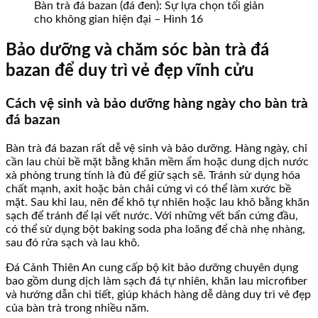
Bàn trà đá bazan (đá đen): Sự lựa chọn tối giản
cho không gian hiện đại – Hình 16
Bảo dưỡng và chăm sóc bàn trà đá
bazan để duy trì vẻ đẹp vĩnh cửu
Cách vệ sinh và bảo dưỡng hàng ngày cho bàn trà
đá bazan
Bàn trà đá bazan rất dễ vệ sinh và bảo dưỡng. Hàng ngày, chỉ
cần lau chùi bề mặt bằng khăn mềm ẩm hoặc dung dịch nước
xà phòng trung tính là đủ để giữ sạch sẽ. Tránh sử dụng hóa
chất mạnh, axit hoặc bàn chải cứng vì có thể làm xước bề
mặt. Sau khi lau, nên để khô tự nhiên hoặc lau khô bằng khăn
sạch để tránh để lại vết nước. Với những vết bẩn cứng đầu,
có thể sử dụng bột baking soda pha loãng để chà nhẹ nhàng,
sau đó rửa sạch và lau khô.
Đá Cảnh Thiên An cung cấp bộ kit bảo dưỡng chuyên dụng
bao gồm dung dịch làm sạch đá tự nhiên, khăn lau microfiber
và hướng dẫn chi tiết, giúp khách hàng dễ dàng duy trì vẻ đẹp
của bàn trà trong nhiều năm.