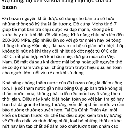
Độ cứng, độ bền và khả năng chịu lực của đá
bazan
Đá bazan nguyên khối được sử dụng cho bàn trà sở hữu
những thông số kỹ thuật ấn tượng. Độ cứng Mohs từ 6-7
giúp bề mặt bàn trà chịu được va đập mạnh, không dễ bị
xước hay nứt khi đặt đồ vật nặng. Khả năng chịu nén lên đến
200-300 MPa, gấp nhiều lần so với gỗ tự nhiên hay bê tông
thông thường. Đặc biệt, đá bazan có hệ số giãn nở nhiệt thấp,
không bị nứt nẻ khi thay đổi nhiệt độ đột ngột từ 0°C đến
50°C, rất phù hợp với khí hậu nhiệt đới gió mùa của Việt
Nam. Bề mặt đá sau khi được mài bóng hoặc giữ nguyên thô
sẽ có độ nhám vừa phải, chống trơn trượt hiệu quả, an toàn
cho người lớn tuổi và trẻ em khi sử dụng.
Khả năng chống thấm nước của đá bazan cũng là điểm cộng
lớn. Hệ số thấm nước gần như bằng 0, giúp bàn trà không bị
thấm nước mưa, không phát triển rêu mốc hay ố vàng theo
thời gian. Điều này khác biệt hoàn toàn so với bàn trà gỗ hay
bàn trà đá granite thông thường, vốn dễ bị thấm nước và cần
bảo dưỡng thường xuyên hơn. Tại Đá Cảnh Thiên An, mỗi
khối đá bazan trước khi chế tác đều được kiểm tra kỹ lưỡng
về độ rắn chắc và tính đồng nhất, loại bỏ những khối có khe
nứt hay lẫn tạp chất để đảm bảo chất lượng sản phẩm cao