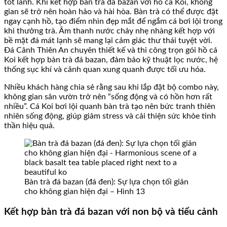
tốt lành. Khi kết hợp bàn trà đá bazan với hồ cá Koi, không
gian sẽ trở nên hoàn hảo và hài hòa. Bàn trà có thể được đặt
ngay cạnh hồ, tạo điểm nhìn đẹp mắt để ngắm cá bơi lội trong
khi thưởng trà. Âm thanh nước chảy nhẹ nhàng kết hợp với
bề mặt đá mát lạnh sẽ mang lại cảm giác thư thái tuyệt vời.
Đá Cảnh Thiên An chuyên thiết kế và thi công trọn gói hồ cá
Koi kết hợp bàn trà đá bazan, đảm bảo kỹ thuật lọc nước, hệ
thống sục khí và cảnh quan xung quanh được tối ưu hóa.
Nhiều khách hàng chia sẻ rằng sau khi lắp đặt bộ combo này,
không gian sân vườn trở nên “sống động và có hồn hơn rất
nhiều”. Cá Koi bơi lội quanh bàn trà tạo nên bức tranh thiên
nhiên sống động, giúp giảm stress và cải thiện sức khỏe tinh
thần hiệu quả.
Bàn trà đá bazan (đá đen): Sự lựa chọn tối giản
cho không gian hiện đại – Hình 13
Kết hợp bàn trà đá bazan với non bộ và tiểu cảnh