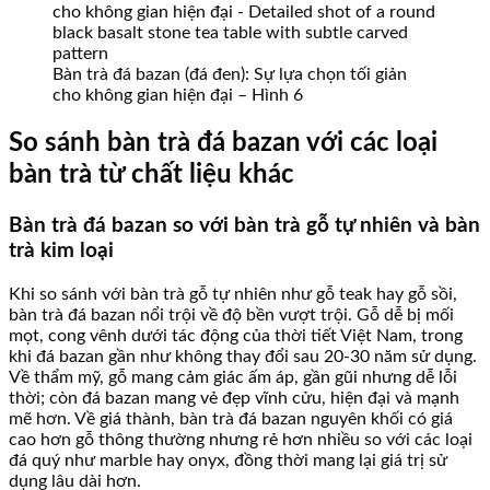
Bàn trà đá bazan (đá đen): Sự lựa chọn tối giản
cho không gian hiện đại – Hình 6
So sánh bàn trà đá bazan với các loại
bàn trà từ chất liệu khác
Bàn trà đá bazan so với bàn trà gỗ tự nhiên và bàn
trà kim loại
Khi so sánh với bàn trà gỗ tự nhiên như gỗ teak hay gỗ sồi,
bàn trà đá bazan nổi trội về độ bền vượt trội. Gỗ dễ bị mối
mọt, cong vênh dưới tác động của thời tiết Việt Nam, trong
khi đá bazan gần như không thay đổi sau 20-30 năm sử dụng.
Về thẩm mỹ, gỗ mang cảm giác ấm áp, gần gũi nhưng dễ lỗi
thời; còn đá bazan mang vẻ đẹp vĩnh cửu, hiện đại và mạnh
mẽ hơn. Về giá thành, bàn trà đá bazan nguyên khối có giá
cao hơn gỗ thông thường nhưng rẻ hơn nhiều so với các loại
đá quý như marble hay onyx, đồng thời mang lại giá trị sử
dụng lâu dài hơn.