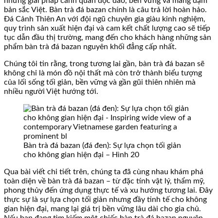
những giải pháp cảnh quan độc đáo, bền vững và mang đậm
bản sắc Việt. Bàn trà đá bazan chính là câu trả lời hoàn hảo.
Đá Cảnh Thiên An với đội ngũ chuyên gia giàu kinh nghiệm,
quy trình sản xuất hiện đại và cam kết chất lượng cao sẽ tiếp
tục dẫn đầu thị trường, mang đến cho khách hàng những sản
phẩm bàn trà đá bazan nguyên khối đẳng cấp nhất.
Chúng tôi tin rằng, trong tương lai gần, bàn trà đá bazan sẽ
không chỉ là món đồ nội thất mà còn trở thành biểu tượng
của lối sống tối giản, bền vững và gần gũi thiên nhiên mà
nhiều người Việt hướng tới.
Bàn trà đá bazan (đá đen): Sự lựa chọn tối giản
cho không gian hiện đại – Hình 20
Qua bài viết chi tiết trên, chúng ta đã cùng nhau khám phá
toàn diện về bàn trà đá bazan – từ đặc tính vật lý, thẩm mỹ,
phong thủy đến ứng dụng thực tế và xu hướng tương lai. Đây
thực sự là sự lựa chọn tối giản nhưng đầy tinh tế cho không
gian hiện đại, mang lại giá trị bền vững lâu dài cho gia chủ.