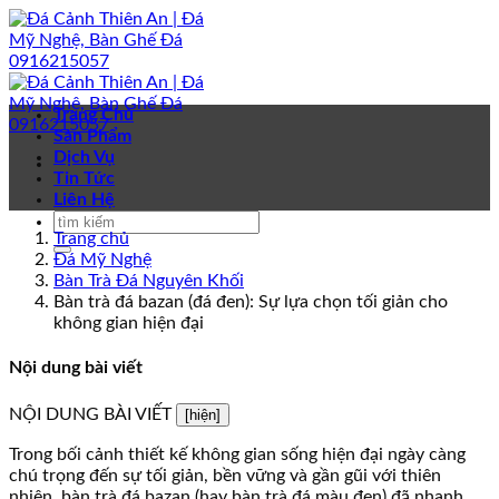
Bỏ
qua
nội
dung
Trang Chủ
Sản Phẩm
Dịch Vụ
Tin Tức
Liên Hệ
Trang chủ
Đá Mỹ Nghệ
Bàn Trà Đá Nguyên Khối
Bàn trà đá bazan (đá đen): Sự lựa chọn tối giản cho
không gian hiện đại
Nội dung bài viết
NỘI DUNG BÀI VIẾT
[hiện]
Trong bối cảnh thiết kế không gian sống hiện đại ngày càng
chú trọng đến sự tối giản, bền vững và gần gũi với thiên
nhiên, bàn trà đá bazan (hay bàn trà đá màu đen) đã nhanh