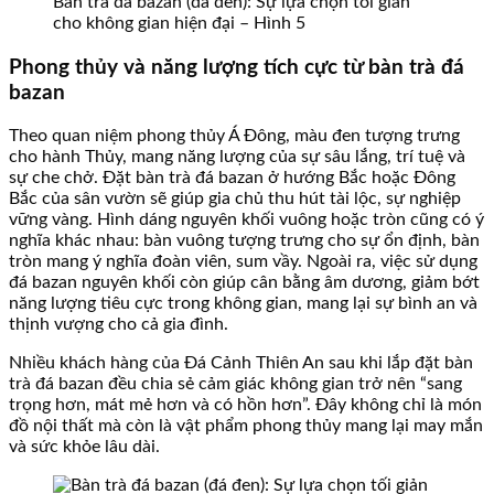
Bàn trà đá bazan (đá đen): Sự lựa chọn tối giản
cho không gian hiện đại – Hình 5
Phong thủy và năng lượng tích cực từ bàn trà đá
bazan
Theo quan niệm phong thủy Á Đông, màu đen tượng trưng
cho hành Thủy, mang năng lượng của sự sâu lắng, trí tuệ và
sự che chở. Đặt bàn trà đá bazan ở hướng Bắc hoặc Đông
Bắc của sân vườn sẽ giúp gia chủ thu hút tài lộc, sự nghiệp
vững vàng. Hình dáng nguyên khối vuông hoặc tròn cũng có ý
nghĩa khác nhau: bàn vuông tượng trưng cho sự ổn định, bàn
tròn mang ý nghĩa đoàn viên, sum vầy. Ngoài ra, việc sử dụng
đá bazan nguyên khối còn giúp cân bằng âm dương, giảm bớt
năng lượng tiêu cực trong không gian, mang lại sự bình an và
thịnh vượng cho cả gia đình.
Nhiều khách hàng của Đá Cảnh Thiên An sau khi lắp đặt bàn
trà đá bazan đều chia sẻ cảm giác không gian trở nên “sang
trọng hơn, mát mẻ hơn và có hồn hơn”. Đây không chỉ là món
đồ nội thất mà còn là vật phẩm phong thủy mang lại may mắn
và sức khỏe lâu dài.