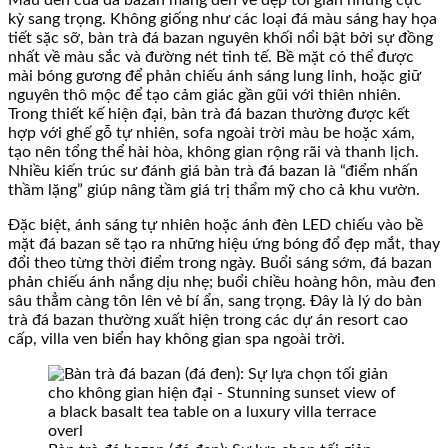
Màu đen của đá bazan mang đến vẻ đẹp tối giản nhưng cực
kỳ sang trọng. Không giống như các loại đá màu sáng hay họa
tiết sặc sỡ, bàn trà đá bazan nguyên khối nổi bật bởi sự đồng
nhất về màu sắc và đường nét tinh tế. Bề mặt có thể được
mài bóng gương để phản chiếu ánh sáng lung linh, hoặc giữ
nguyên thô mộc để tạo cảm giác gần gũi với thiên nhiên.
Trong thiết kế hiện đại, bàn trà đá bazan thường được kết
hợp với ghế gỗ tự nhiên, sofa ngoài trời màu be hoặc xám,
tạo nên tổng thể hài hòa, không gian rộng rãi và thanh lịch.
Nhiều kiến trúc sư đánh giá bàn trà đá bazan là “điểm nhấn
thầm lặng” giúp nâng tầm giá trị thẩm mỹ cho cả khu vườn.
Đặc biệt, ánh sáng tự nhiên hoặc ánh đèn LED chiếu vào bề
mặt đá bazan sẽ tạo ra những hiệu ứng bóng đổ đẹp mắt, thay
đổi theo từng thời điểm trong ngày. Buổi sáng sớm, đá bazan
phản chiếu ánh nắng dịu nhẹ; buổi chiều hoàng hôn, màu đen
sâu thẳm càng tôn lên vẻ bí ẩn, sang trọng. Đây là lý do bàn
trà đá bazan thường xuất hiện trong các dự án resort cao
cấp, villa ven biển hay không gian spa ngoài trời.