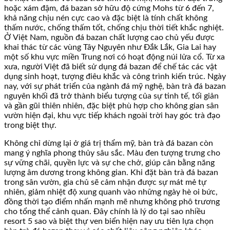
hoặc xám đậm, đá bazan sở hữu độ cứng Mohs từ 6 đến 7,
khả năng chịu nén cực cao và đặc biệt là tính chất không
thấm nước, chống thấm tốt, chống chịu thời tiết khắc nghiệt.
Ở Việt Nam, nguồn đá bazan chất lượng cao chủ yếu được
khai thác từ các vùng Tây Nguyên như Đắk Lắk, Gia Lai hay
một số khu vực miền Trung nơi có hoạt động núi lửa cổ. Từ xa
xưa, người Việt đã biết sử dụng đá bazan để chế tác các vật
dụng sinh hoạt, tượng điêu khắc và công trình kiến trúc. Ngày
nay, với sự phát triển của ngành đá mỹ nghệ, bàn trà đá bazan
nguyên khối đã trở thành biểu tượng của sự tinh tế, tối giản
và gần gũi thiên nhiên, đặc biệt phù hợp cho không gian sân
vườn hiện đại, khu vực tiếp khách ngoài trời hay góc trà đạo
trong biệt thự.
Không chỉ dừng lại ở giá trị thẩm mỹ, bàn trà đá bazan còn
mang ý nghĩa phong thủy sâu sắc. Màu đen tượng trưng cho
sự vững chãi, quyền lực và sự che chở, giúp cân bằng năng
lượng âm dương trong không gian. Khi đặt bàn trà đá bazan
trong sân vườn, gia chủ sẽ cảm nhận được sự mát mẻ tự
nhiên, giảm nhiệt độ xung quanh vào những ngày hè oi bức,
đồng thời tạo điểm nhấn mạnh mẽ nhưng không phô trương
cho tổng thể cảnh quan. Đây chính là lý do tại sao nhiều
resort 5 sao và biệt thự ven biển hiện nay ưu tiên lựa chọn