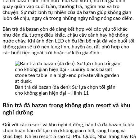
trà đá bazan làm “linh hồn” của sân vườn, nơi cả gia đình
quây quần vào cuối tuần, thưởng trà, ngắm hoa và trò
chuyện. Sự mát lạnh tự nhiên của đá bazan giúp không gian
luôn dễ chịu, ngay cả trong những ngày nắng nóng cao điểm.
Bàn trà đá bazan còn dễ dàng kết hợp với các yếu tố khác
như đèn đá, tượng điêu khắc, chậu cây cảnh hay hệ thống
nước chảy. Khi ánh đèn LED chiếu lên bề mặt đá vào buổi tối,
không gian sẽ trở nên lung linh, huyền ảo, rất phù hợp cho
các buổi tiệc ngoài trời hoặc sự kiện gia đình.
Bàn trà đá bazan (đá đen): Sự lựa chọn tối giản
cho không gian hiện đại – Hình 11
Bàn trà đá bazan trong không gian resort và khu
nghỉ dưỡng
Đối với các resort và khu nghỉ dưỡng, bàn trà đá bazan là lựa
chọn hoàn hảo để tạo nên không gian chill, sang trọng và
khác biệt. Nhiều resort 5 sao tại Phú Quốc, Nha Trang hay Đà