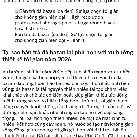
bàn trà đá bazan thay vì các chất liệu công nghiệp khác.
Bàn trà đá bazan (đá đen): Sự lựa chọn tối giản
cho không gian hiện đại – Hình 1
Tại sao bàn trà đá bazan lại phù hợp với xu hướng
thiết kế tối giản năm 2026
Xu hướng thiết kế năm 2026 tiếp tục nhấn mạnh vào sự bền
vững, tối giản và tích hợp yếu tố thiên nhiên. Bàn trà đá
bazan đáp ứng hoàn hảo ba tiêu chí này. Thứ nhất, tính bền
vững: đá bazan là tài nguyên thiên nhiên tái tạo chậm, việc
khai thác và chế tác có kiểm soát giúp giảm thiểu tác động
môi trường so với vật liệu tổng hợp. Thứ hai, tối giản: hình
dáng nguyên khối, không cần trang trí cầu kỳ, chỉ cần một vài
đường nét chạm khắc nhẹ nhàng đã tạo nên vẻ đẹp sang
trọng. Thứ ba, tích hợp thiên nhiên: bề mặt đá mát lạnh tự
nhiên, kết hợp cùng cây xanh, hồ nước sẽ tạo nên không gian
sống động, giúp con người gần gũi hơn với đất trời. Nhiều
chủ biệt thự tại Đà Lạt, Nha Trang hay Phú Quốc đã chọn bàn