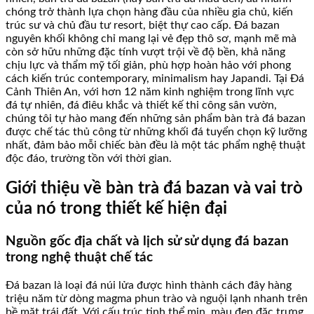
chóng trở thành lựa chọn hàng đầu của nhiều gia chủ, kiến
trúc sư và chủ đầu tư resort, biệt thự cao cấp. Đá bazan
nguyên khối không chỉ mang lại vẻ đẹp thô sơ, mạnh mẽ mà
còn sở hữu những đặc tính vượt trội về độ bền, khả năng
chịu lực và thẩm mỹ tối giản, phù hợp hoàn hảo với phong
cách kiến trúc contemporary, minimalism hay Japandi. Tại Đá
Cảnh Thiên An, với hơn 12 năm kinh nghiệm trong lĩnh vực
đá tự nhiên, đá điêu khắc và thiết kế thi công sân vườn,
chúng tôi tự hào mang đến những sản phẩm bàn trà đá bazan
được chế tác thủ công từ những khối đá tuyển chọn kỹ lưỡng
nhất, đảm bảo mỗi chiếc bàn đều là một tác phẩm nghệ thuật
độc đáo, trường tồn với thời gian.
Giới thiệu về bàn trà đá bazan và vai trò
của nó trong thiết kế hiện đại
Nguồn gốc địa chất và lịch sử sử dụng đá bazan
trong nghệ thuật chế tác
Đá bazan là loại đá núi lửa được hình thành cách đây hàng
triệu năm từ dòng magma phun trào và nguội lạnh nhanh trên
bề mặt trái đất. Với cấu trúc tinh thể mịn, màu đen đặc trưng