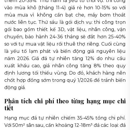
thêm 20-35%. Thứ năm là yếu tố thời vụ: thi công
vào mùa khô (tháng 11-4) giá rẻ hơn 10-15% so với
mùa mưa vì không cần bạt che, máy bơm thoát
nước liên tục. Thứ sáu là gói dịch vụ: thi công trọn
gói bao gồm thiết kế 3D, vật liệu, nhân công, vận
chuyển, bảo hành 24-36 tháng sẽ đắt hơn 25-40%
so với tự mua vật liệu rồi thuê thợ riêng. Cuối cùng
là yếu tố lạm phát và biến động giá nguyên liệu
năm 2026. Giá đá tự nhiên tăng 12% do nhu cầu
xuất khẩu cao, giá nhân công tăng 8% theo quy
định lương tối thiểu vùng. Do đó, khách hàng nên
chốt hợp đồng sớm trong quý 1/2026 để tránh biến
động giá.
Phân tích chi phí theo từng hạng mục chi
tiết
Hạng mục đá tự nhiên chiếm 35-45% tổng chi phí.
Với 50m² sân sau, cần khoảng 12-18m³ đá các loại: đá