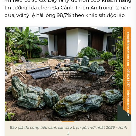
4h nếu có sự cố. Đây là lý do hơn 850 khách hàng
tin tưởng lựa chọn Đá Cảnh Thiên An trong 12 năm
qua, với tỷ lệ hài lòng 98,7% theo khảo sát độc lập.
Báo giá thi công tiểu cảnh sân sau trọn gói mới nhất 2026 – Hình
5