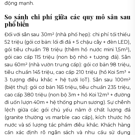
động mạnh.
So sánh chi phí giữa các quy mô sân sau
phổ biến
Đối với sân sau 30m² (nhà phố hẹp): chi phí tối thiểu
52 triệu (gói cơ bản: lối đi đá + 5 chậu cây + đèn LED),
gói tiêu chuẩn 78 triệu (thêm hồ nước mini 1,5m³),
gói cao cấp 115 triệu (non bộ nhỏ + tượng đá). Sân
sau 60m² (nhà vườn trung cấp): gói cơ bản 98 triệu,
tiêu chuẩn 145 triệu, cao cấp 210 triệu (hồ Koi 5m³ +
3 tượng điêu khắc + hệ tưới IoT). Sân sau 100m²
(biệt thự): gói cơ bản 165 triệu, tiêu chuẩn 235 triệu,
cao cấp 380 triệu (non bộ 3m + hồ Koi 12m³ + đường
đi uốn lượn 40m + hệ thống phun sương). Sự chênh
lệch giữa các gói chủ yếu nằm ở chất lượng đá
(granite thường vs marble cao cấp), kích thước hồ
nước và số lượng tác phẩm điêu khắc. Khách hàng
cần xác định rõ ngân sách và nhu cầu sử dụng