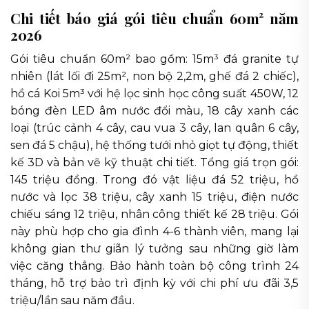
Chi tiết báo giá gói tiêu chuẩn 60m² năm
2026
Gói tiêu chuẩn 60m² bao gồm: 15m³ đá granite tự
nhiên (lát lối đi 25m², non bộ 2,2m, ghế đá 2 chiếc),
hồ cá Koi 5m³ với hệ lọc sinh học công suất 450W, 12
bóng đèn LED âm nước đổi màu, 18 cây xanh các
loại (trúc cảnh 4 cây, cau vua 3 cây, lan quân 6 cây,
sen đá 5 chậu), hệ thống tưới nhỏ giọt tự động, thiết
kế 3D và bản vẽ kỹ thuật chi tiết. Tổng giá trọn gói:
145 triệu đồng. Trong đó vật liệu đá 52 triệu, hồ
nước và lọc 38 triệu, cây xanh 15 triệu, điện nước
chiếu sáng 12 triệu, nhân công thiết kế 28 triệu. Gói
này phù hợp cho gia đình 4-6 thành viên, mang lại
không gian thư giãn lý tưởng sau những giờ làm
việc căng thẳng. Bảo hành toàn bộ công trình 24
tháng, hỗ trợ bảo trì định kỳ với chi phí ưu đãi 3,5
triệu/lần sau năm đầu.