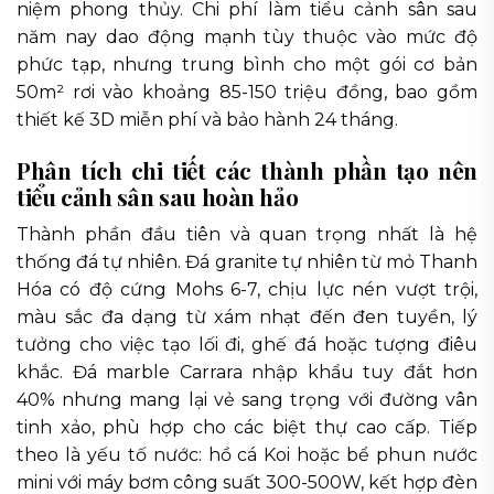
niệm phong thủy. Chi phí làm tiểu cảnh sân sau
năm nay dao động mạnh tùy thuộc vào mức độ
phức tạp, nhưng trung bình cho một gói cơ bản
50m² rơi vào khoảng 85-150 triệu đồng, bao gồm
thiết kế 3D miễn phí và bảo hành 24 tháng.
Phân tích chi tiết các thành phần tạo nên
tiểu cảnh sân sau hoàn hảo
Thành phần đầu tiên và quan trọng nhất là hệ
thống đá tự nhiên. Đá granite tự nhiên từ mỏ Thanh
Hóa có độ cứng Mohs 6-7, chịu lực nén vượt trội,
màu sắc đa dạng từ xám nhạt đến đen tuyền, lý
tưởng cho việc tạo lối đi, ghế đá hoặc tượng điêu
khắc. Đá marble Carrara nhập khẩu tuy đắt hơn
40% nhưng mang lại vẻ sang trọng với đường vân
tinh xảo, phù hợp cho các biệt thự cao cấp. Tiếp
theo là yếu tố nước: hồ cá Koi hoặc bể phun nước
mini với máy bơm công suất 300-500W, kết hợp đèn