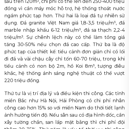
sau trên 120m², chi phí có thể lên đến 250-400 triệu
đồng vì cần máy móc hỗ trợ, hệ thống thoát nước
ngầm phức tạp hơn. Thứ hai là loại đá tự nhiên sử
dụng. Đá granite Việt Nam giá 1,8-3,5 triệu/m³, đá
marble nhập khẩu 6-12 triệu/m³, đá sa thạch 2,2-4
triệu/m³. Sự chênh lệch này có thể làm tổng giá
tăng 30-50% nếu chọn đá cao cấp. Thứ ba là độ
phức tạp của thiết kế: tiểu cảnh đơn giản chỉ có lối
đi đá và vài chậu cây chỉ tốn 60-70 triệu, trong khi
tiểu cảnh có non bộ 2m, hồ Koi 8m³, tượng điêu
khắc, hệ thống ánh sáng nghệ thuật có thể vượt
220 triệu đồng.
Thứ tư là vị trí địa lý và điều kiện thi công. Các tỉnh
miền Bắc như Hà Nội, Hải Phòng có chi phí nhân
công cao hơn 15% so với miền Nam do thời tiết lạnh
ảnh hưởng tiến độ. Nếu sân sau có địa hình dốc, cần
xây tường chắn, san lấp mặt bằng thì chi phí đội