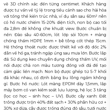
vẽ 3D chính xác đến từng centimet. Khách hàng
được tư vấn về tỷ lệ trong tiểu cảnh sao cho hài hòa
với tổng thể kiến trúc nhà, ví dụ sân sau 60m² nên
có hồ nước chiếm 15-20% diện tích, non bộ cao tối
đa 2,8m để không che khuất view. Bước chuẩn bị
nền: Đào sâu 40-60cm, lót lớp sỏi 10cm + màng
chống thấm HDPE 1mm + bê tông cốt thép 15cm.
Hệ thống thoát nước được thiết kế với độ dốc 2%
dẫn về hố ga, tránh ngập úng sau mưa lớn. Bước lắp
đá: Sử dụng keo chuyên dụng chống thấm UV, mối
nối được chà ron màu tương đồng với đá để tạo
cảm giác liền mạch. Non bộ được ghép từ 5-7 khối
đá khác nhau, cố định bằng bu lông ngầm không
gỉ. Bước hồ nước: Lót màng EPDM dày 1,5mm, lắp
máy bơm có van kiểm soát lưu lượng, hệ lọc 3 tầng
(lọc cơ học – sinh học – UV). Bước cây xanh: Đất
trồng được trộn 40% đất sạch + 30% phân hữu cơ +
30% xơ dừa, cây được trồng đúng độ sâu, tưới nước