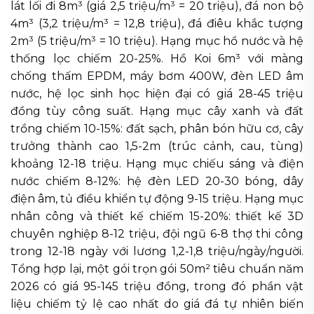
lát lối đi 8m³ (giá 2,5 triệu/m³ = 20 triệu), đá non bộ
4m³ (3,2 triệu/m³ = 12,8 triệu), đá điêu khắc tượng
2m³ (5 triệu/m³ = 10 triệu). Hạng mục hồ nước và hệ
thống lọc chiếm 20-25%. Hồ Koi 6m³ với màng
chống thấm EPDM, máy bơm 400W, đèn LED âm
nước, hệ lọc sinh học hiện đại có giá 28-45 triệu
đồng tùy công suất. Hạng mục cây xanh và đất
trồng chiếm 10-15%: đất sạch, phân bón hữu cơ, cây
trưởng thành cao 1,5-2m (trúc cảnh, cau, tùng)
khoảng 12-18 triệu. Hạng mục chiếu sáng và điện
nước chiếm 8-12%: hệ đèn LED 20-30 bóng, dây
điện âm, tủ điều khiển tự động 9-15 triệu. Hạng mục
nhân công và thiết kế chiếm 15-20%: thiết kế 3D
chuyên nghiệp 8-12 triệu, đội ngũ 6-8 thợ thi công
trong 12-18 ngày với lương 1,2-1,8 triệu/ngày/người.
Tổng hợp lại, một gói trọn gói 50m² tiêu chuẩn năm
2026 có giá 95-145 triệu đồng, trong đó phần vật
liệu chiếm tỷ lệ cao nhất do giá đá tự nhiên biến