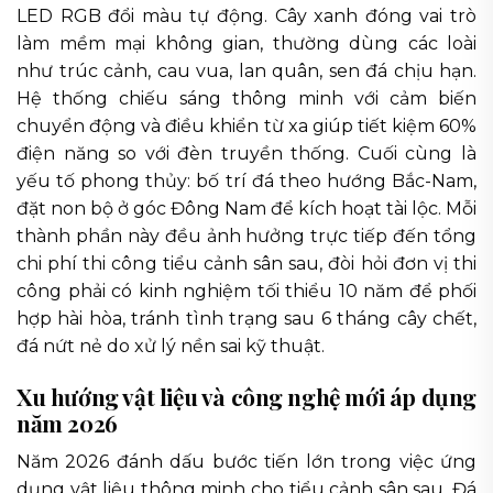
LED RGB đổi màu tự động. Cây xanh đóng vai trò
làm mềm mại không gian, thường dùng các loài
như trúc cảnh, cau vua, lan quân, sen đá chịu hạn.
Hệ thống chiếu sáng thông minh với cảm biến
chuyển động và điều khiển từ xa giúp tiết kiệm 60%
điện năng so với đèn truyền thống. Cuối cùng là
yếu tố phong thủy: bố trí đá theo hướng Bắc-Nam,
đặt non bộ ở góc Đông Nam để kích hoạt tài lộc. Mỗi
thành phần này đều ảnh hưởng trực tiếp đến tổng
chi phí thi công tiểu cảnh sân sau, đòi hỏi đơn vị thi
công phải có kinh nghiệm tối thiểu 10 năm để phối
hợp hài hòa, tránh tình trạng sau 6 tháng cây chết,
đá nứt nẻ do xử lý nền sai kỹ thuật.
Xu hướng vật liệu và công nghệ mới áp dụng
năm 2026
Năm 2026 đánh dấu bước tiến lớn trong việc ứng
dụng vật liệu thông minh cho tiểu cảnh sân sau. Đá