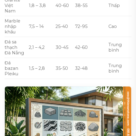
Granite
Việt
1,8 – 3,8
40-60
38-55
Thấp
Nam
Marble
nhập
7,5 – 14
25-40
72-95
Cao
khẩu
Đá sa
Trung
thạch
2,1 – 4,2
30-45
42-60
bình
Đà Nẵng
Đá
Trung
bazan
1,5 – 2,8
35-50
32-48
bình
Pleiku