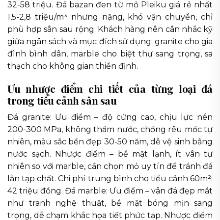
32-58 triệu. Đá bazan đen từ mỏ Pleiku giá rẻ nhất
1,5-2,8 triệu/m³ nhưng nặng, khó vận chuyển, chỉ
phù hợp sân sau rộng. Khách hàng nên cân nhắc kỹ
giữa ngân sách và mục đích sử dụng: granite cho gia
đình bình dân, marble cho biệt thự sang trọng, sa
thạch cho không gian thiền định.
Ưu nhược điểm chi tiết của từng loại đá
trong tiểu cảnh sân sau
Đá granite: Ưu điểm – độ cứng cao, chịu lực nén
200-300 MPa, không thấm nước, chống rêu mốc tự
nhiên, màu sắc bền đẹp 30-50 năm, dễ vệ sinh bằng
nước sạch. Nhược điểm – bề mặt lạnh, ít vân tự
nhiên so với marble, cần chọn mỏ uy tín để tránh đá
lẫn tạp chất. Chi phí trung bình cho tiểu cảnh 60m²:
42 triệu đồng. Đá marble: Ưu điểm – vân đá đẹp mắt
như tranh nghệ thuật, bề mặt bóng mịn sang
trọng, dễ chạm khắc họa tiết phức tạp. Nhược điểm