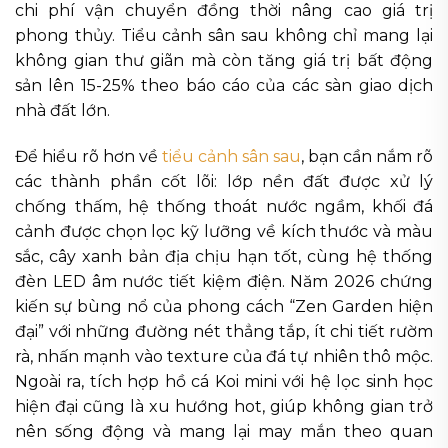
chi phí vận chuyển đồng thời nâng cao giá trị
phong thủy. Tiểu cảnh sân sau không chỉ mang lại
không gian thư giãn mà còn tăng giá trị bất động
sản lên 15-25% theo báo cáo của các sàn giao dịch
nhà đất lớn.
Để hiểu rõ hơn về
tiểu cảnh sân sau
, bạn cần nắm rõ
các thành phần cốt lõi: lớp nền đất được xử lý
chống thấm, hệ thống thoát nước ngầm, khối đá
cảnh được chọn lọc kỹ lưỡng về kích thước và màu
sắc, cây xanh bản địa chịu hạn tốt, cùng hệ thống
đèn LED âm nước tiết kiệm điện. Năm 2026 chứng
kiến sự bùng nổ của phong cách “Zen Garden hiện
đại” với những đường nét thẳng tắp, ít chi tiết rườm
rà, nhấn mạnh vào texture của đá tự nhiên thô mộc.
Ngoài ra, tích hợp hồ cá Koi mini với hệ lọc sinh học
hiện đại cũng là xu hướng hot, giúp không gian trở
nên sống động và mang lại may mắn theo quan