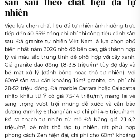
sân sau theo chất liệu đá tự
nhiên
Việc lựa chọn chất liệu đá tự nhiên ảnh hưởng trực
tiếp đến 40-55% tổng chi phí thi công tiểu cảnh sân
sau. Đá granite tự nhiên Việt Nam là lựa chọn phổ
biến nhất năm 2026 nhờ độ bền cao, giá thành hợp
lý và màu sắc trung tính dễ phối hợp với cây xanh.
Giá granite dao động 1,8-3,8 triệu/m³ tùy độ dày và
bề mặt xử lý (đánh bóng hoặc thô tự nhiên). Với
60m² sân sau cần khoảng 14m³ granite, chi phí chỉ
28-52 triệu đồng. Đá marble Carrara hoặc Calacatta
nhập khẩu từ Ý có giá 7,5-14 triệu/m³, mang lại vẻ
sang trọng vượt trội nhưng dễ xước và cần bảo
dưỡng định kỳ 6 tháng/lần với chi phí 4-6 triệu/năm.
Đá sa thạch tự nhiên từ mỏ Đà Nẵng giá 2,1-4,2
triệu/m³, bề mặt thô ráp tự nhiên, rất phù hợp
phong cách Zen hiện đại, chi phí cho 60m² khoảng