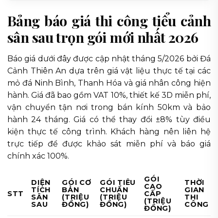
Bảng báo giá thi công tiểu cảnh
sân sau trọn gói mới nhất 2026
Báo giá dưới đây được cập nhật tháng 5/2026 bởi Đá
Cảnh Thiên An dựa trên giá vật liệu thực tế tại các
mỏ đá Ninh Bình, Thanh Hóa và giá nhân công hiện
hành. Giá đã bao gồm VAT 10%, thiết kế 3D miễn phí,
vận chuyển tận nơi trong bán kính 50km và bảo
hành 24 tháng. Giá có thể thay đổi ±8% tùy điều
kiện thực tế công trình. Khách hàng nên liên hệ
trực tiếp để được khảo sát miễn phí và báo giá
chính xác 100%.
GÓI
DIỆN
GÓI CƠ
GÓI TIÊU
THỜI
CAO
TÍCH
BẢN
CHUẨN
GIAN
STT
CẤP
SÂN
(TRIỆU
(TRIỆU
THI
(TRIỆU
SAU
ĐỒNG)
ĐỒNG)
CÔNG
ĐỒNG)