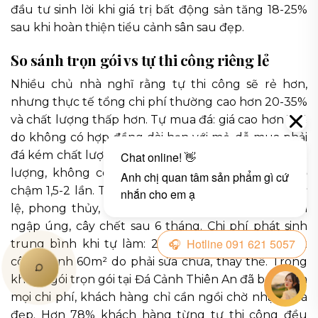
đầu tư sinh lời khi giá trị bất động sản tăng 18-25%
sau khi hoàn thiện tiểu cảnh sân sau đẹp.
So sánh trọn gói vs tự thi công riêng lẻ
Nhiều chủ nhà nghĩ rằng tự thi công sẽ rẻ hơn,
nhưng thực tế tổng chi phí thường cao hơn 20-35%
và chất lượng thấp hơn. Tự mua đá: giá cao hơn 15%
do không có hợp đồng dài hạn với mỏ, dễ mua phải
đá kém chất lượng. Tự thuê thợ: khó kiểm soát chất
lượng, không có máy móc chuyên dụng, tiến độ
chậm 1,5-2 lần. Tự thiết kế: thiếu kinh nghiệm về tỷ
lệ, phong thủy, hệ thống thoát nước, dễ dẫn đến
ngập úng, cây chết sau 6 tháng. Chi phí phát sinh
trung bình khi tự làm: 25-40 triệu đồng cho một
công trình 60m² do phải sửa chữa, thay thế. Trong
khi đó, gói trọn gói tại Đá Cảnh Thiên An đã bao gồm
mọi chi phí, khách hàng chỉ cần ngồi chờ nhận nhà
đẹp. Hơn 78% khách hàng từng tự thi công đều