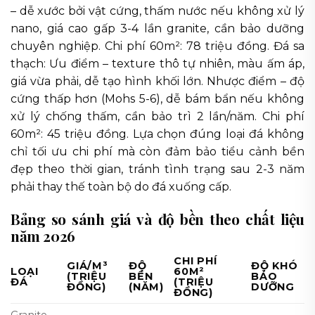
– dễ xước bởi vật cứng, thấm nước nếu không xử lý
nano, giá cao gấp 3-4 lần granite, cần bảo dưỡng
chuyên nghiệp. Chi phí 60m²: 78 triệu đồng. Đá sa
thạch: Ưu điểm – texture thô tự nhiên, màu ấm áp,
giá vừa phải, dễ tạo hình khối lớn. Nhược điểm – độ
cứng thấp hơn (Mohs 5-6), dễ bám bẩn nếu không
xử lý chống thấm, cần bảo trì 2 lần/năm. Chi phí
60m²: 45 triệu đồng. Lựa chọn đúng loại đá không
chỉ tối ưu chi phí mà còn đảm bảo tiểu cảnh bền
đẹp theo thời gian, tránh tình trạng sau 2-3 năm
phải thay thế toàn bộ do đá xuống cấp.
Bảng so sánh giá và độ bền theo chất liệu
năm 2026
CHI PHÍ
GIÁ/M³
ĐỘ
ĐỘ KHÓ
LOẠI
60M²
(TRIỆU
BỀN
BẢO
ĐÁ
(TRIỆU
ĐỒNG)
(NĂM)
DƯỠNG
ĐỒNG)