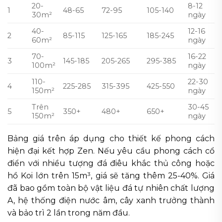
20-
8-12
1
48-65
72-95
105-140
30m²
ngày
40-
12-16
2
85-115
125-165
185-245
60m²
ngày
70-
16-22
3
145-185
205-265
295-385
100m²
ngày
110-
22-30
4
225-285
315-395
425-550
150m²
ngày
Trên
30-45
5
350+
480+
650+
150m²
ngày
Bảng giá trên áp dụng cho thiết kế phong cách
hiện đại kết hợp Zen. Nếu yêu cầu phong cách cổ
điển với nhiều tượng đá điêu khắc thủ công hoặc
hồ Koi lớn trên 15m³, giá sẽ tăng thêm 25-40%. Giá
đã bao gồm toàn bộ vật liệu đá tự nhiên chất lượng
A, hệ thống điện nước âm, cây xanh trưởng thành
và bảo trì 2 lần trong năm đầu.