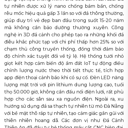
tự nhiên được xử lý nano chống bám bẩn, chống
rêu mốc hiệu quả gấp 3 lần so với đá thông thường,
giúp duy trì vẻ đẹp ban đầu trong suốt 15-20 năm
mà không cần bảo dưỡng thường xuyên. Công
nghệ in 3D đá cảnh cho phép tạo ra những khối đá
điêu khắc phức tạp với chi phí thấp hơn 25% so với
chạm thủ công truyền thống, đồng thời đảm bảo
độ chính xác tuyệt đối về tỷ lệ. Hệ thống tưới nhỏ
giọt kết hợp cảm biến độ ẩm đất IoT tự động điều
chỉnh lượng nước theo thời tiết thực tế, tích hợp
app điện thoại cảnh báo khi có sự cố. Đèn LED năng
lượng mặt trời với pin lithium dung lượng cao, tuổi
thọ 50.000 giờ, không cần đấu nối điện lưới, rất phù
hợp cho các sân sau xa nguồn điện. Ngoài ra, xu
hướng sử dụng đá sa thạch tự nhiên từ mỏ Đà Nẵng
với bề mặt thô ráp tự nhiên, tạo cảm giác gần gũi với
thiên nhiên hoang dã. Các đơn vị như Đá Cảnh
Thiên An đã đầu tư hệ thống máy cắt CNC hiện đại,