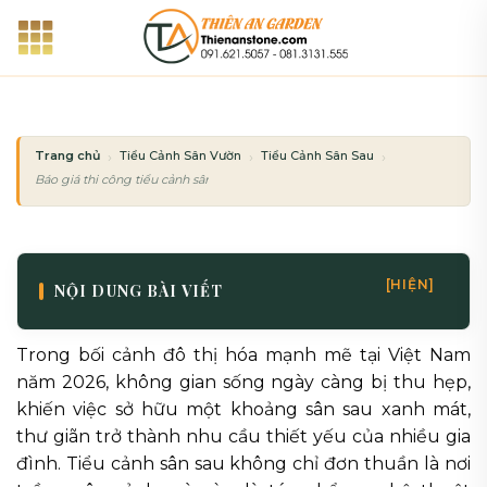
Bỏ
qua
nội
dung
Trang chủ
Tiểu Cảnh Sân Vườn
Tiểu Cảnh Sân Sau
Báo giá thi công tiểu cảnh sân sau trọn gói mới nhất 2026
[HIỆN]
NỘI DUNG BÀI VIẾT
Trong bối cảnh đô thị hóa mạnh mẽ tại Việt Nam
năm 2026, không gian sống ngày càng bị thu hẹp,
khiến việc sở hữu một khoảng sân sau xanh mát,
thư giãn trở thành nhu cầu thiết yếu của nhiều gia
đình. Tiểu cảnh sân sau không chỉ đơn thuần là nơi