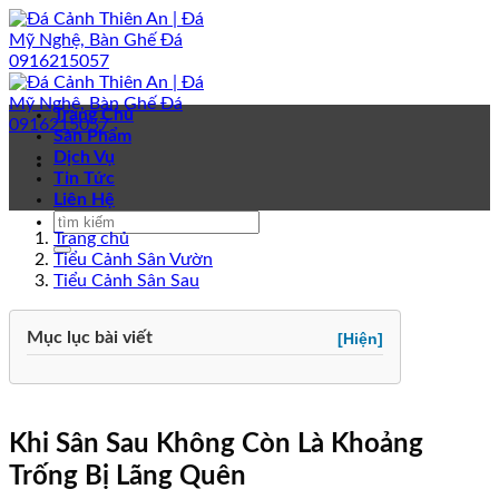
Bỏ
qua
nội
dung
Trang Chủ
Sản Phẩm
Dịch Vụ
Tin Tức
Liên Hệ
Trang chủ
Tiểu Cảnh Sân Vườn
Tiểu Cảnh Sân Sau
Mục lục bài viết
[Hiện]
Khi Sân Sau Không Còn Là Khoảng
Trống Bị Lãng Quên