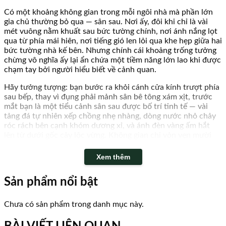
Có một khoảng không gian trong mỗi ngôi nhà mà phần lớn
gia chủ thường bỏ qua — sân sau. Nơi ấy, đôi khi chỉ là vài
mét vuông nằm khuất sau bức tường chính, nơi ánh nắng lọt
qua từ phía mái hiên, nơi tiếng gió len lỏi qua khe hẹp giữa hai
bức tường nhà kế bên. Nhưng chính cái khoảng trống tưởng
chừng vô nghĩa ấy lại ẩn chứa một tiềm năng lớn lao khi được
chạm tay bởi người hiểu biết về cảnh quan.
Hãy tưởng tượng: bạn bước ra khỏi cánh cửa kính trượt phía
sau bếp, thay vì đụng phải mảnh sân bê tông xám xịt, trước
mắt bạn là một tiểu cảnh sân sau được bố trí tinh tế — vài
tảng đá tự nhiên xếp chồng nhẹ nhàng, dòng nước nhỏ chảy
róc rách bên cạnh khóm dương xỉ, và ánh đèn vàng ấm hắt
lên từ dưới gốc cây lộc vừng. Không gian chỉ vỏn vẹn mười
lăm mét vuông, nhưng cảm giác như bạn vừa bước vào một
thế giới khác — yên tĩnh, thư thái, và hoàn toàn thuộc về
Xem thêm
riêng mình.
Sản phẩm nổi bật
Chưa có sản phẩm trong danh mục này.
Tiểu Cảnh Sân Sau - Hình 1