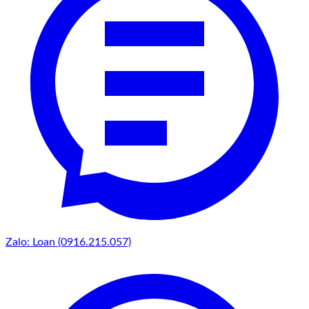
yếu tố được sắp xếp theo hình học — đường thẳng, góc
vuông, mặt phẳng — tạo cảm giác trật tự và tinh tế. Một bồn
nước hình chữ nhật bằng đá nguyên khối, mặt nước phẳng
lặng phản chiếu bầu trời và tường nhà, kết hợp ánh đèn LED
tuyến tính chạy dọc chân tường — đó là hình ảnh đặc trưng
của phong cách này. Dù thiên nhiên vẫn hiện diện, nhưng nó
được kiểm soát và biên tập bởi đường nét kiến trúc, tạo nên
sự cân bằng hoàn hảo giữa con người và tự nhiên trong một
không gian nhỏ gọn.
Tiểu Cảnh Sân Sau - Hình 12
Dù chọn phong cách nào, điều cốt lõi vẫn không đổi: tiểu
cảnh sân sau phải phản ánh được cá tính và lối sống của gia
chủ. Đó không phải là bản sao từ tạp chí hay Pinterest — đó
phải là một phiên bản duy nhất, được sinh ra từ chính không
gian và câu chuyện của ngôi nhà bạn.
Zalo: Loan (0916.215.057)
Tiểu Cảnh Sân Sau - Hình 13
Nghệ Thuật Chọn Đá Và Bố Cục Đá