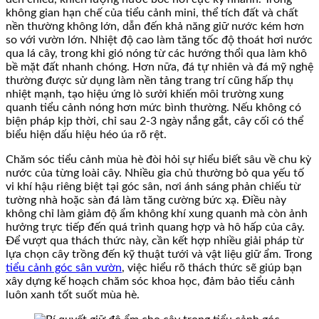
không gian hạn chế của tiểu cảnh mini, thể tích đất và chất
nền thường không lớn, dẫn đến khả năng giữ nước kém hơn
so với vườn lớn. Nhiệt độ cao làm tăng tốc độ thoát hơi nước
qua lá cây, trong khi gió nóng từ các hướng thổi qua làm khô
bề mặt đất nhanh chóng. Hơn nữa, đá tự nhiên và đá mỹ nghệ
thường được sử dụng làm nền tảng trang trí cũng hấp thụ
nhiệt mạnh, tạo hiệu ứng lò sưởi khiến môi trường xung
quanh tiểu cảnh nóng hơn mức bình thường. Nếu không có
biện pháp kịp thời, chỉ sau 2-3 ngày nắng gắt, cây cối có thể
biểu hiện dấu hiệu héo úa rõ rệt.
Chăm sóc tiểu cảnh mùa hè đòi hỏi sự hiểu biết sâu về chu kỳ
nước của từng loài cây. Nhiều gia chủ thường bỏ qua yếu tố
vi khí hậu riêng biệt tại góc sân, nơi ánh sáng phản chiếu từ
tường nhà hoặc sàn đá làm tăng cường bức xạ. Điều này
không chỉ làm giảm độ ẩm không khí xung quanh mà còn ảnh
hưởng trực tiếp đến quá trình quang hợp và hô hấp của cây.
Để vượt qua thách thức này, cần kết hợp nhiều giải pháp từ
lựa chọn cây trồng đến kỹ thuật tưới và vật liệu giữ ẩm. Trong
tiểu cảnh góc sân vườn
, việc hiểu rõ thách thức sẽ giúp bạn
xây dựng kế hoạch chăm sóc khoa học, đảm bảo tiểu cảnh
luôn xanh tốt suốt mùa hè.