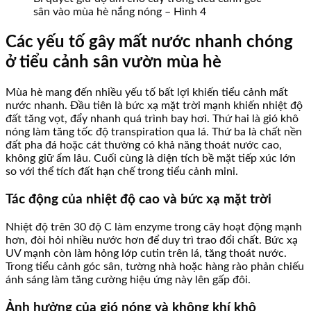
sân vào mùa hè nắng nóng – Hình 4
Các yếu tố gây mất nước nhanh chóng
ở tiểu cảnh sân vườn mùa hè
Mùa hè mang đến nhiều yếu tố bất lợi khiến tiểu cảnh mất
nước nhanh. Đầu tiên là bức xạ mặt trời mạnh khiến nhiệt độ
đất tăng vọt, đẩy nhanh quá trình bay hơi. Thứ hai là gió khô
nóng làm tăng tốc độ transpiration qua lá. Thứ ba là chất nền
đất pha đá hoặc cát thường có khả năng thoát nước cao,
không giữ ẩm lâu. Cuối cùng là diện tích bề mặt tiếp xúc lớn
so với thể tích đất hạn chế trong tiểu cảnh mini.
Tác động của nhiệt độ cao và bức xạ mặt trời
Nhiệt độ trên 30 độ C làm enzyme trong cây hoạt động mạnh
hơn, đòi hỏi nhiều nước hơn để duy trì trao đổi chất. Bức xạ
UV mạnh còn làm hỏng lớp cutin trên lá, tăng thoát nước.
Trong tiểu cảnh góc sân, tường nhà hoặc hàng rào phản chiếu
ánh sáng làm tăng cường hiệu ứng này lên gấp đôi.
Ảnh hưởng của gió nóng và không khí khô