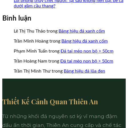
Lỗi phong thủy chết người: Tại sao không nên đặt bể cá
dưới gầm cầu thang?
Bình luận
Lê Thị Thu Thảo
trong
Bảng hiệu đá xanh cốm
Trần Minh Hoàng
trong
Bảng hiệu đá xanh cốm
Phạm Minh Tuấn
trong
Đá tai mèo non bộ > 50cm
Trần Hoàng Nam
trong
Đá tai mèo non bộ > 50cm
Trần Thị Minh Thư
trong
Bảng hiệu đá lũa đen
Thiết Kế Cảnh Quan Thiên An
Từ những khối đá nguyên sơ kỳ vĩ mang đậm
dấu ấn thời gian, Thiên An cung cấp và chế tác