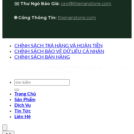
✉️ Thư Ngỏ Báo Giá:
ceo@thienanstone.com
🌐 Cổng Thông Tin:
thienanstone.com
CHÍNH SÁCH TRẢ HÀNG VÀ HOÀN TIỀN
CHÍNH SÁCH BẢO VỆ DỮ LIỆU CÁ NHÂN
CHÍNH SÁCH BÁN HÀNG
Copyright © 2026
Đá Nghệ Thuật Thiên An
. Mọi quyền
được bảo lưu.
Trang Chủ
Sản Phẩm
Dịch Vụ
Tin Tức
Liên Hệ