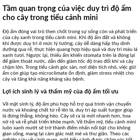
Tầm quan trọng của việc duy trì độ ẩm
cho cây trong tiểu cảnh mini
Độ ẩm đóng vai trò then chốt trong sự sống còn và phát triển
của cây xanh trong tiểu cảnh mini. Khi độ ẩm đất và không
khí được duy trì ở mức lý tưởng, cây dễ dàng hấp thụ dinh
dưỡng qua rễ, thực hiện quang hợp hiệu quả và duy trì màu lá
xanh tươi. Ngược lại, thiếu ẩm khiến stomata trên lá đóng lại
để giảm thoát nước, dẫn đến giảm tốc độ trao đổi khí và cây
chậm lớn. Trong tiểu cảnh góc sân, nơi diện tích nhỏ, việc giữ
ẩm còn giúp tạo microclimate ổn định, giảm stress nhiệt cho
cây và tăng khả năng kháng sâu bệnh.
Lợi ích sinh lý và thẩm mỹ của độ ẩm tối ưu
Về mặt sinh lý, độ ẩm phù hợp hỗ trợ quá trình vận chuyển
nước và khoáng chất từ rễ lên lá, duy trì áp suất turgor giúp
lá đứng thẳng, không héo. Cây sẽ ra lá mới nhanh hơn, hoa
nở rộ và rễ phát triển khỏe mạnh. Về thẩm mỹ, tiểu cảnh mini
luôn xanh mướt sẽ trở thành điểm nhấn nổi bật cho không
gian sống, mang lại cảm giác mát mẻ và thư giãn. Theo các
nghiên cứu về cảnh quan, một tiểu cảnh được chăm sóc tốt