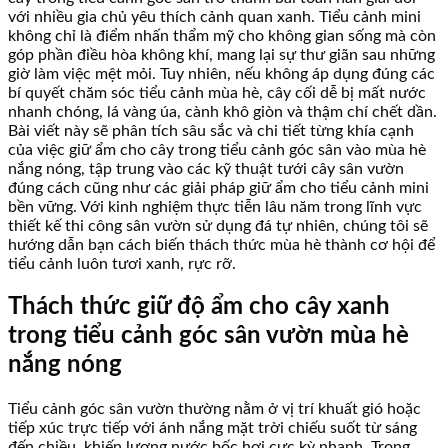
với nhiều gia chủ yêu thích cảnh quan xanh. Tiểu cảnh mini
không chỉ là điểm nhấn thẩm mỹ cho không gian sống mà còn
góp phần điều hòa không khí, mang lại sự thư giãn sau những
giờ làm việc mệt mỏi. Tuy nhiên, nếu không áp dụng đúng các
bí quyết chăm sóc tiểu cảnh mùa hè, cây cối dễ bị mất nước
nhanh chóng, lá vàng úa, cành khô giòn và thậm chí chết dần.
Bài viết này sẽ phân tích sâu sắc và chi tiết từng khía cạnh
của việc giữ ẩm cho cây trong tiểu cảnh góc sân vào mùa hè
nắng nóng, tập trung vào các kỹ thuật tưới cây sân vườn
đúng cách cũng như các giải pháp giữ ẩm cho tiểu cảnh mini
bền vững. Với kinh nghiệm thực tiễn lâu năm trong lĩnh vực
thiết kế thi công sân vườn sử dụng đá tự nhiên, chúng tôi sẽ
hướng dẫn bạn cách biến thách thức mùa hè thành cơ hội để
tiểu cảnh luôn tươi xanh, rực rỡ.
Thách thức giữ độ ẩm cho cây xanh
trong tiểu cảnh góc sân vườn mùa hè
nắng nóng
Tiểu cảnh góc sân vườn thường nằm ở vị trí khuất gió hoặc
tiếp xúc trực tiếp với ánh nắng mặt trời chiếu suốt từ sáng
đến chiều, khiến lượng nước bốc hơi cực kỳ nhanh. Trong