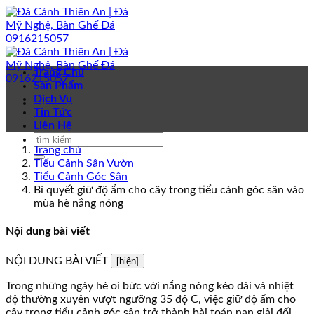
Bỏ
qua
nội
dung
Trang Chủ
Sản Phẩm
Dịch Vụ
Tin Tức
Liên Hệ
Trang chủ
Tiểu Cảnh Sân Vườn
Tiểu Cảnh Góc Sân
Bí quyết giữ độ ẩm cho cây trong tiểu cảnh góc sân vào
mùa hè nắng nóng
Nội dung bài viết
NỘI DUNG BÀI VIẾT
[hiện]
Trong những ngày hè oi bức với nắng nóng kéo dài và nhiệt
độ thường xuyên vượt ngưỡng 35 độ C, việc giữ độ ẩm cho
cây trong tiểu cảnh góc sân trở thành bài toán nan giải đối