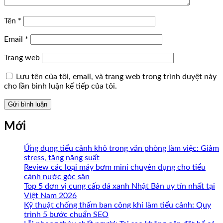
Tên
*
Email
*
Trang web
Lưu tên của tôi, email, và trang web trong trình duyệt này
cho lần bình luận kế tiếp của tôi.
Mới
Ứng dụng tiểu cảnh khô trong văn phòng làm việc: Giảm
stress, tăng năng suất
Review các loại máy bơm mini chuyên dụng cho tiểu
cảnh nước góc sân
Top 5 đơn vị cung cấp đá xanh Nhật Bản uy tín nhất tại
Việt Nam 2026
Kỹ thuật chống thấm ban công khi làm tiểu cảnh: Quy
trình 5 bước chuẩn SEO