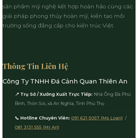
sản phẩm mỹ nghệ kết hợp hoàn hảo cùng các
giải pháp phong thủy hoàn mỹ, kiến tạo môi
trường sống đẳng cấp cho kiến trúc Việt.
Thông Tin Liên Hệ
Công Ty TNHH Đá Cảnh Quan Thiên An
📍 Trụ Sở / Xưởng Xuất Trực Tiếp:
Nhà Ông Bà Phú
Bình, Thôn Sỏi, xã An Nghĩa, Tỉnh Phú Thọ
📞 Hotline Chuyên Viên:
091 621 5057 (Ms Loan)
/
081 3131 555 (Mr An)