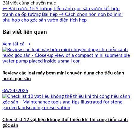
Bài viết cùng chuyên mục
← Bài trước
15 Ý tưởng tiểu cảnh góc sân vườn kết hợp
tranh đá ốp tường
Bài tiếp →
Cách chọn hòn non bộ mini
phù hợp cho góc sân vườn diện tích hẹp
Bài viết liên quan
Xem tất cả →
Review các loại máy bơm mini chuyên dụng cho tiểu cảnh
nước góc sân
06/24/2026
Checklist 12 vật liệu không thể thiếu khi thi công tiểu cảnh
góc sân