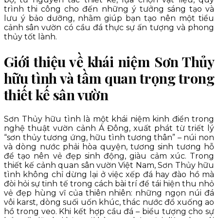
trình thi công cho đến những ý tưởng sáng tạo và
lưu ý bảo dưỡng, nhằm giúp bạn tạo nên một tiểu
cảnh sân vườn có cầu đá thực sự ấn tượng và phong
thủy tốt lành.
Giới thiệu về khái niệm Sơn Thủy
hữu tình và tầm quan trọng trong
thiết kế sân vườn
Sơn Thủy hữu tình là một khái niệm kinh điển trong
nghệ thuật vườn cảnh Á Đông, xuất phát từ triết lý
“sơn thủy tương ứng, hữu tình tương thân” – núi non
và dòng nước phải hòa quyện, tương sinh tương hỗ
để tạo nên vẻ đẹp sinh động, giàu cảm xúc. Trong
thiết kế cảnh quan sân vườn Việt Nam, Sơn Thủy hữu
tình không chỉ dừng lại ở việc xếp đá hay đào hồ mà
đòi hỏi sự tinh tế trong cách bài trí để tái hiện thu nhỏ
vẻ đẹp hùng vĩ của thiên nhiên: những ngọn núi đá
vôi karst, dòng suối uốn khúc, thác nước đổ xuống ao
hồ trong veo. Khi kết hợp cầu đá – biểu tượng cho sự