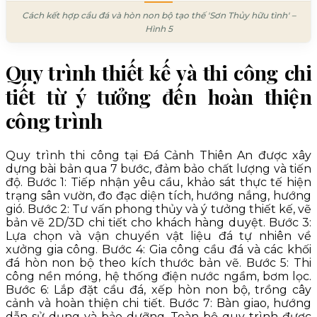
Cách kết hợp cầu đá và hòn non bộ tạo thế 'Sơn Thủy hữu tình' –
Hình 5
Quy trình thiết kế và thi công chi
tiết từ ý tưởng đến hoàn thiện
công trình
Quy trình thi công tại Đá Cảnh Thiên An được xây
dựng bài bản qua 7 bước, đảm bảo chất lượng và tiến
độ. Bước 1: Tiếp nhận yêu cầu, khảo sát thực tế hiện
trạng sân vườn, đo đạc diện tích, hướng nắng, hướng
gió. Bước 2: Tư vấn phong thủy và ý tưởng thiết kế, vẽ
bản vẽ 2D/3D chi tiết cho khách hàng duyệt. Bước 3:
Lựa chọn và vận chuyển vật liệu đá tự nhiên về
xưởng gia công. Bước 4: Gia công cầu đá và các khối
đá hòn non bộ theo kích thước bản vẽ. Bước 5: Thi
công nền móng, hệ thống điện nước ngầm, bơm lọc.
Bước 6: Lắp đặt cầu đá, xếp hòn non bộ, trồng cây
cảnh và hoàn thiện chi tiết. Bước 7: Bàn giao, hướng
dẫn sử dụng và bảo dưỡng. Toàn bộ quy trình được