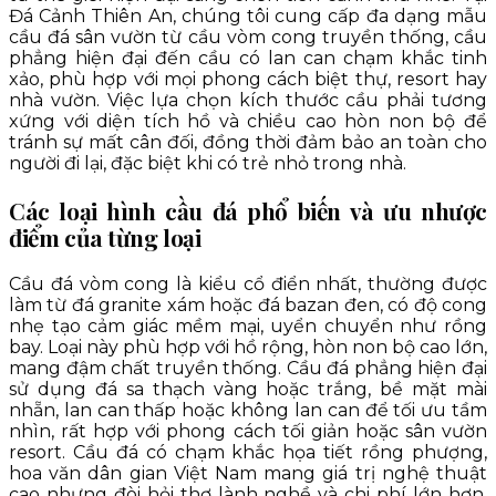
Đá Cảnh Thiên An, chúng tôi cung cấp đa dạng mẫu
cầu đá sân vườn từ cầu vòm cong truyền thống, cầu
phẳng hiện đại đến cầu có lan can chạm khắc tinh
xảo, phù hợp với mọi phong cách biệt thự, resort hay
nhà vườn. Việc lựa chọn kích thước cầu phải tương
xứng với diện tích hồ và chiều cao hòn non bộ để
tránh sự mất cân đối, đồng thời đảm bảo an toàn cho
người đi lại, đặc biệt khi có trẻ nhỏ trong nhà.
Các loại hình cầu đá phổ biến và ưu nhược
điểm của từng loại
Cầu đá vòm cong là kiểu cổ điển nhất, thường được
làm từ đá granite xám hoặc đá bazan đen, có độ cong
nhẹ tạo cảm giác mềm mại, uyển chuyển như rồng
bay. Loại này phù hợp với hồ rộng, hòn non bộ cao lớn,
mang đậm chất truyền thống. Cầu đá phẳng hiện đại
sử dụng đá sa thạch vàng hoặc trắng, bề mặt mài
nhẵn, lan can thấp hoặc không lan can để tối ưu tầm
nhìn, rất hợp với phong cách tối giản hoặc sân vườn
resort. Cầu đá có chạm khắc họa tiết rồng phượng,
hoa văn dân gian Việt Nam mang giá trị nghệ thuật
cao nhưng đòi hỏi thợ lành nghề và chi phí lớn hơn.