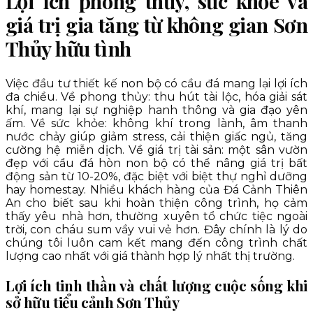
Lợi ích phong thủy, sức khỏe và
giá trị gia tăng từ không gian Sơn
Thủy hữu tình
Việc đầu tư thiết kế non bộ có cầu đá mang lại lợi ích
đa chiều. Về phong thủy: thu hút tài lộc, hóa giải sát
khí, mang lại sự nghiệp hanh thông và gia đạo yên
ấm. Về sức khỏe: không khí trong lành, âm thanh
nước chảy giúp giảm stress, cải thiện giấc ngủ, tăng
cường hệ miễn dịch. Về giá trị tài sản: một sân vườn
đẹp với cầu đá hòn non bộ có thể nâng giá trị bất
động sản từ 10-20%, đặc biệt với biệt thự nghỉ dưỡng
hay homestay. Nhiều khách hàng của Đá Cảnh Thiên
An cho biết sau khi hoàn thiện công trình, họ cảm
thấy yêu nhà hơn, thường xuyên tổ chức tiệc ngoài
trời, con cháu sum vầy vui vẻ hơn. Đây chính là lý do
chúng tôi luôn cam kết mang đến công trình chất
lượng cao nhất với giá thành hợp lý nhất thị trường.
Lợi ích tinh thần và chất lượng cuộc sống khi
sở hữu tiểu cảnh Sơn Thủy