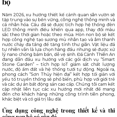
bộ
Năm 2026, xu hướng thiết kế cảnh quan sân vườn sẽ
tập trung vào sự bền vững, công nghệ thông minh và
cá nhân hóa. Cầu đá sẽ được tích hợp hệ thống đèn
LED thông minh điều khiển qua app, thay đổi màu
sắc theo thời gian hoặc theo mùa. Hòn non bộ sẽ kết
hợp công nghệ tạo sương mù nhân tạo và âm thanh
nước chảy đa tầng để tăng tính thư giãn. Vật liệu đá
tự nhiên vẫn là lựa chọn hàng đầu nhưng sẽ được xử
lý nano chống bám bẩn, dễ vệ sinh. Đá Cảnh Thiên An
đang dẫn đầu xu hướng với các gói dịch vụ “Smart
Stone Garden” – tích hợp IoT giám sát chất lượng
nước, độ ẩm đất và hệ thống tưới tự động. Ngoài ra,
phong cách “Sơn Thủy hiện đại” kết hợp tối giản với
yếu tố truyền thống sẽ phổ biến, phù hợp với giới trẻ
và các dự án bất động sản cao cấp. Chúng tôi cam kết
cập nhật liên tục các xu hướng mới nhất để mang
đến cho khách hàng những công trình tiên phong,
khác biệt và có giá trị lâu dài.
Ứng dụng công nghệ trong thiết kế và thi
công non bộ có cầu đá