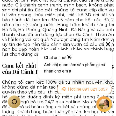
quốc tế, cam kết chất lượng đá, kết cấu và hệ thống
nước. Giá thành cạnh tranh, minh bạch, không phát
sinh chi phí ẩn. Đặc biệt, chúng tôi cung cấp dịch vụ
tư vấn phong thủy miễn phí, thiết kế 3D chi tiết và
bảo hành dài hạn lên đến 5 năm cho kết cấu đá, 2
năm cho hệ thống nước. Hàng trăm khách hàng tại
Hà Nội, Hải Phòng, Quảng Ninh, Đà Nẵng và các tỉnh
thành khác đã tin tưởng lựa chọn Đá Cảnh Thiên An
và hài lòng với kết quả. Nếu bạn đang tìm kiếm đơn vị
uy tín để tạo nên tiểu cảnh sân vườn có cầu đá hòn
non bộ đẹp hoàn hảo, Đá Cảnh Thiên An chính là sự
lựa chọn đúng đắn nhất.
Cam kết chất lượng và dịch vụ khách hàng
của Đá Cảnh Thiên An
Chúng tôi cam kết: 100% đá tự nhiên nguyên khối,
không dùng đá nhân tạo hay đá tái chế; thiết kế độc
quyền theo yêu cầu; thi công đúng tiến độ cam kết;
hỗ trợ bảo dưỡng định kỳ miễn phí trong 6 tháng
đầu; đội ngũ hỗ trợ 24/7 qua hotline. Mọi công trình
đều có hồ sơ hoàn công chi tiết và chứng nhận chất
lượng. Khách hàng hoàn toàn yên tâm khi hợp tác với