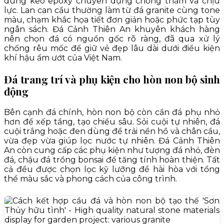
dùng keo epoxy chuyên dụng chống thấm và chịu
lực. Lan can cầu thường làm từ đá granite cùng tone
màu, chạm khắc họa tiết đơn giản hoặc phức tạp tùy
ngân sách. Đá Cảnh Thiên An khuyên khách hàng
nên chọn đá có nguồn gốc rõ ràng, đã qua xử lý
chống rêu mốc để giữ vẻ đẹp lâu dài dưới điều kiện
khí hậu ẩm ướt của Việt Nam.
Đá trang trí và phụ kiện cho hòn non bộ sinh
động
Bên cạnh đá chính, hòn non bộ còn cần đá phụ nhỏ
hơn để xếp tầng, tạo chiều sâu. Sỏi cuội tự nhiên, đá
cuội trắng hoặc đen dùng để trải nền hồ và chân cầu,
vừa đẹp vừa giúp lọc nước tự nhiên. Đá Cảnh Thiên
An còn cung cấp các phụ kiện như tượng đá nhỏ, đèn
đá, chậu đá trồng bonsai để tăng tính hoàn thiện. Tất
cả đều được chọn lọc kỹ lưỡng để hài hòa với tổng
thể màu sắc và phong cách của công trình.