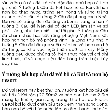
sân vườn có cầu đá trở nên độc đáo, phù hợp cá tính
gia chủ. Ý tưởng 1: Cầu đá kết hợp hồ cá Koi với hòn
non bộ thác nước, trồng sen hồng và súng trắng
quanh chân cầu. Ý tưởng 2: Cầu đá phong cách Nhật
Bản với sỏi trắng, đèn đá lồng và bonsai tùng la hán. Ý
tưởng 3: Cầu đá hiện đại có đèn LED âm sàn và sỏi
phát sáng, phù hợp biệt thự tối giản. Ý tưởng 4: Cầu
đá chạm khắc họa tiết rồng phượng Việt Nam, kết
hợp hòn non bộ mô phỏng vịnh Hạ Long thu nhỏ. Ý
tưởng 5: Cầu đá bắc qua suối nhân tạo với hòn non bộ
đa tầng, có khu vực ngồi thiền dưới tán cây. Mỗi ý
tưởng đều được chúng tôi hiện thực hóa với chi phí
linh hoạt, từ vài chục triệu đến hàng trăm triệu tùy
quy mô.
Ý tưởng kết hợp cầu đá với hồ cá Koi và non bộ
resort
Đối với resort hay biệt thự lớn, ý tưởng kết hợp cầu đá
với hồ cá Koi rộng 20-50m2 và hòn non bộ cao 2-3m
mang lại không gian sang trọng, thu hút du khách.
Cá Koi bơi lội dưới chân cầu tạo điểm nhấn sống động,
hòn non bộ với thác nước lớn tạo âm thanh thư giãn.