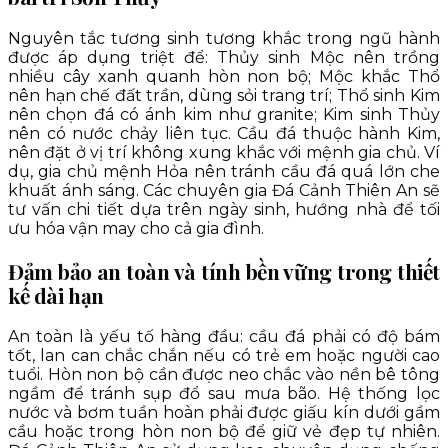
Nguyên tắc tương sinh tương khắc trong ngũ hành
được áp dụng triệt để: Thủy sinh Mộc nên trồng
nhiều cây xanh quanh hòn non bộ; Mộc khắc Thổ
nên hạn chế đất trần, dùng sỏi trang trí; Thổ sinh Kim
nên chọn đá có ánh kim như granite; Kim sinh Thủy
nên có nước chảy liên tục. Cầu đá thuộc hành Kim,
nên đặt ở vị trí không xung khắc với mệnh gia chủ. Ví
dụ, gia chủ mệnh Hỏa nên tránh cầu đá quá lớn che
khuất ánh sáng. Các chuyên gia Đá Cảnh Thiên An sẽ
tư vấn chi tiết dựa trên ngày sinh, hướng nhà để tối
ưu hóa vận may cho cả gia đình.
Đảm bảo an toàn và tính bền vững trong thiết
kế dài hạn
An toàn là yếu tố hàng đầu: cầu đá phải có độ bám
tốt, lan can chắc chắn nếu có trẻ em hoặc người cao
tuổi. Hòn non bộ cần được neo chắc vào nền bê tông
ngầm để tránh sụp đổ sau mưa bão. Hệ thống lọc
nước và bơm tuần hoàn phải được giấu kín dưới gầm
cầu hoặc trong hòn non bộ để giữ vẻ đẹp tự nhiên.