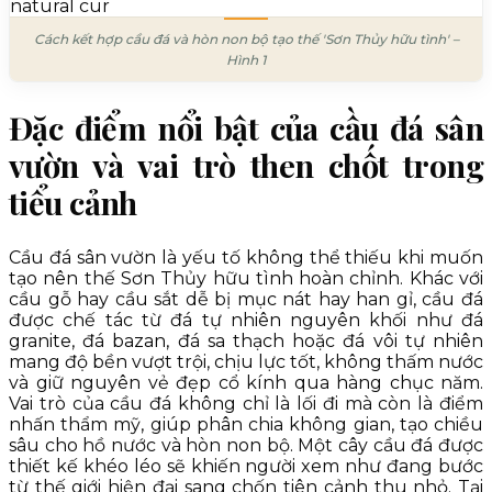
Cách kết hợp cầu đá và hòn non bộ tạo thế 'Sơn Thủy hữu tình' –
Hình 1
Đặc điểm nổi bật của cầu đá sân
vườn và vai trò then chốt trong
tiểu cảnh
Cầu đá sân vườn là yếu tố không thể thiếu khi muốn
tạo nên thế Sơn Thủy hữu tình hoàn chỉnh. Khác với
cầu gỗ hay cầu sắt dễ bị mục nát hay han gỉ, cầu đá
được chế tác từ đá tự nhiên nguyên khối như đá
granite, đá bazan, đá sa thạch hoặc đá vôi tự nhiên
mang độ bền vượt trội, chịu lực tốt, không thấm nước
và giữ nguyên vẻ đẹp cổ kính qua hàng chục năm.
Vai trò của cầu đá không chỉ là lối đi mà còn là điểm
nhấn thẩm mỹ, giúp phân chia không gian, tạo chiều
sâu cho hồ nước và hòn non bộ. Một cây cầu đá được
thiết kế khéo léo sẽ khiến người xem như đang bước
từ thế giới hiện đại sang chốn tiên cảnh thu nhỏ. Tại