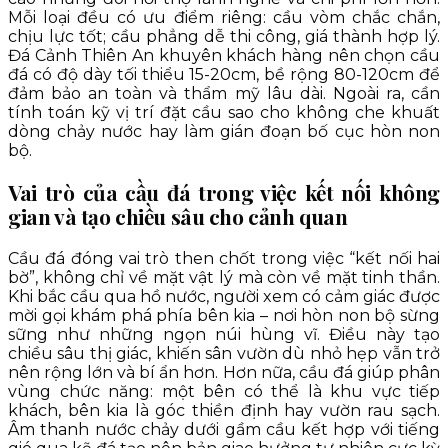
Mỗi loại đều có ưu điểm riêng: cầu vòm chắc chắn,
chịu lực tốt; cầu phẳng dễ thi công, giá thành hợp lý.
Đá Cảnh Thiên An khuyên khách hàng nên chọn cầu
đá có độ dày tối thiểu 15-20cm, bề rộng 80-120cm để
đảm bảo an toàn và thẩm mỹ lâu dài. Ngoài ra, cần
tính toán kỹ vị trí đặt cầu sao cho không che khuất
dòng chảy nước hay làm gián đoạn bố cục hòn non
bộ.
Vai trò của cầu đá trong việc kết nối không
gian và tạo chiều sâu cho cảnh quan
Cầu đá đóng vai trò then chốt trong việc “kết nối hai
bờ”, không chỉ về mặt vật lý mà còn về mặt tinh thần.
Khi bắc cầu qua hồ nước, người xem có cảm giác được
mời gọi khám phá phía bên kia – nơi hòn non bộ sừng
sững như những ngọn núi hùng vĩ. Điều này tạo
chiều sâu thị giác, khiến sân vườn dù nhỏ hẹp vẫn trở
nên rộng lớn và bí ẩn hơn. Hơn nữa, cầu đá giúp phân
vùng chức năng: một bên có thể là khu vực tiếp
khách, bên kia là góc thiền định hay vườn rau sạch.
Âm thanh nước chảy dưới gầm cầu kết hợp với tiếng