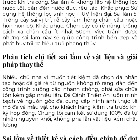
trước khi thi công. Sai lầm 4: Không lắp hệ thống lọc
nước tốt, dẫn đến nước đục, rêu tảo. Khắc phục: Sử
dụng hệ thống lọc sinh học + UV hiện đại. Sai lầm 5:
Trồng cây sai vị trí, rễ cây làm hỏng chân cầu hoặc
hòn non bộ. Khắc phục: Chọn cây có rễ nông, trồng
cách xa chân cầu ít nhất 50cm. Việc tránh được
những sai lầm này sẽ giúp công trình bền đẹp và
phát huy tối đa hiệu quả phong thủy.
Phân tích chi tiết sai lầm về vật liệu và giải
pháp thay thế
Nhiều chủ nhà vì muốn tiết kiệm đã chọn đá nhân
tạo hoặc đá giá rẻ từ nguồn không rõ ràng, dẫn đến
công trình xuống cấp nhanh chóng, phải sửa chữa
tốn kém gấp nhiều lần. Đá Cảnh Thiên An luôn minh
bạch về nguồn gốc đá, cung cấp hình ảnh thực tế
mỏ đá và mẫu vật cho khách hàng kiểm tra trước khi
ký hợp đồng. Chúng tôi cam kết sử dụng 100% đá tự
nhiên nguyên khối, không pha lẫn vật liệu kém chất
lượng.
Sai lầm về thiết kế và cách điều chỉnh để đạt