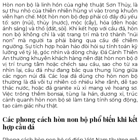
Hòn non bộ là linh hồn của nghệ thuật Sơn Thủy, là
sự thu nhỏ của thiên nhiên hùng vĩ vào trong khuôn
viên hạn chế. Một hòn non bộ đẹp phải có đầy đủ yếu
tố: sơn (núi), thủy (nước), mộc (cây), hỏa (đèn hoặc
ánh sáng) và thổ (đất, sỏi). Khi kết hợp với cầu đá, hòn
non bộ không chỉ là vật trang trí mà trở thành “núi
non” mà người ta phải băng qua cầu để chiêm
ngưỡng. Sự tích hợp hoàn hảo đòi hỏi sự tính toán kỹ
lưỡng về tỷ lệ, góc nhìn và dòng chảy. Đá Cảnh Thiên
An thường khuyên khách hàng nên đặt hòn non bộ ở
vị trí trung tâm hoặc chếch sau cầu, sao cho từ xa
nhìn lại, cầu đá như đang bắc qua thung lũng giữa
các ngọn núi đá. Các loại đá dùng cho hòn non bộ
thường là đá vôi tự nhiên có nhiều khe rãnh, dễ tạo
thác nước, hoặc đá granite xù xì mang vẻ hoang sơ.
Việc trồng thêm bonsai, tùng la hán, dương xỉ, trúc
cảnh quanh hòn non bộ sẽ làm tăng tính sống động,
tạo cảm giác như thật.
Các phong cách hòn non bộ phổ biến khi kết
hợp cầu đá
Phong cách hòn non bộ cổ điển Việt Nam thường mô