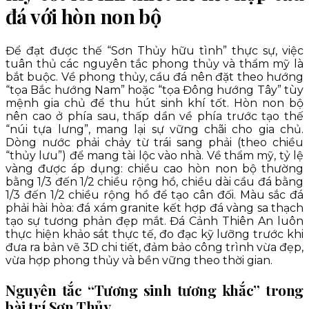
đá với hòn non bộ
Để đạt được thế “Sơn Thủy hữu tình” thực sự, việc
tuân thủ các nguyên tắc phong thủy và thẩm mỹ là
bắt buộc. Về phong thủy, cầu đá nên đặt theo hướng
“tọa Bắc hướng Nam” hoặc “tọa Đông hướng Tây” tùy
mệnh gia chủ để thu hút sinh khí tốt. Hòn non bộ
nên cao ở phía sau, thấp dần về phía trước tạo thế
“núi tựa lưng”, mang lại sự vững chãi cho gia chủ.
Dòng nước phải chảy từ trái sang phải (theo chiều
“thủy lưu”) để mang tài lộc vào nhà. Về thẩm mỹ, tỷ lệ
vàng được áp dụng: chiều cao hòn non bộ thường
bằng 1/3 đến 1/2 chiều rộng hồ, chiều dài cầu đá bằng
1/3 đến 1/2 chiều rộng hồ để tạo cân đối. Màu sắc đá
phải hài hòa: đá xám granite kết hợp đá vàng sa thạch
tạo sự tương phản đẹp mắt. Đá Cảnh Thiên An luôn
thực hiện khảo sát thực tế, đo đạc kỹ lưỡng trước khi
đưa ra bản vẽ 3D chi tiết, đảm bảo công trình vừa đẹp,
vừa hợp phong thủy và bền vững theo thời gian.
Nguyên tắc “Tương sinh tương khắc” trong
bài trí Sơn Thủy