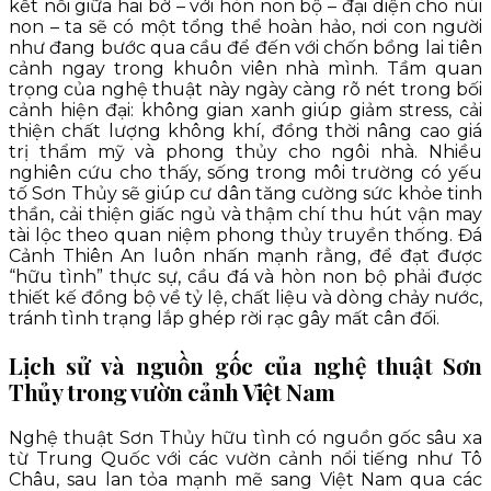
kết nối giữa hai bờ – với hòn non bộ – đại diện cho núi
non – ta sẽ có một tổng thể hoàn hảo, nơi con người
như đang bước qua cầu để đến với chốn bồng lai tiên
cảnh ngay trong khuôn viên nhà mình. Tầm quan
trọng của nghệ thuật này ngày càng rõ nét trong bối
cảnh hiện đại: không gian xanh giúp giảm stress, cải
thiện chất lượng không khí, đồng thời nâng cao giá
trị thẩm mỹ và phong thủy cho ngôi nhà. Nhiều
nghiên cứu cho thấy, sống trong môi trường có yếu
tố Sơn Thủy sẽ giúp cư dân tăng cường sức khỏe tinh
thần, cải thiện giấc ngủ và thậm chí thu hút vận may
tài lộc theo quan niệm phong thủy truyền thống. Đá
Cảnh Thiên An luôn nhấn mạnh rằng, để đạt được
“hữu tình” thực sự, cầu đá và hòn non bộ phải được
thiết kế đồng bộ về tỷ lệ, chất liệu và dòng chảy nước,
tránh tình trạng lắp ghép rời rạc gây mất cân đối.
Lịch sử và nguồn gốc của nghệ thuật Sơn
Thủy trong vườn cảnh Việt Nam
Nghệ thuật Sơn Thủy hữu tình có nguồn gốc sâu xa
từ Trung Quốc với các vườn cảnh nổi tiếng như Tô
Châu, sau lan tỏa mạnh mẽ sang Việt Nam qua các