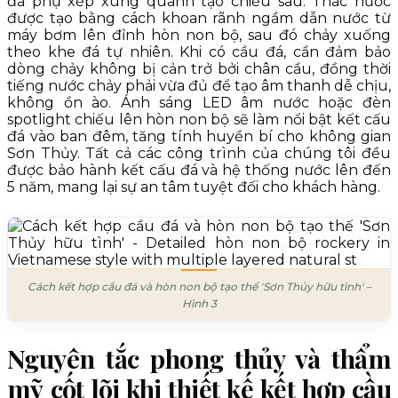
đá phụ xếp xung quanh tạo chiều sâu. Thác nước
được tạo bằng cách khoan rãnh ngầm dẫn nước từ
máy bơm lên đỉnh hòn non bộ, sau đó chảy xuống
theo khe đá tự nhiên. Khi có cầu đá, cần đảm bảo
dòng chảy không bị cản trở bởi chân cầu, đồng thời
tiếng nước chảy phải vừa đủ để tạo âm thanh dễ chịu,
không ồn ào. Ánh sáng LED âm nước hoặc đèn
spotlight chiếu lên hòn non bộ sẽ làm nổi bật kết cấu
đá vào ban đêm, tăng tính huyền bí cho không gian
Sơn Thủy. Tất cả các công trình của chúng tôi đều
được bảo hành kết cấu đá và hệ thống nước lên đến
5 năm, mang lại sự an tâm tuyệt đối cho khách hàng.
Cách kết hợp cầu đá và hòn non bộ tạo thế 'Sơn Thủy hữu tình' –
Hình 3
Nguyên tắc phong thủy và thẩm
mỹ cốt lõi khi thiết kế kết hợp cầu