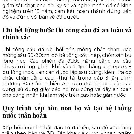
giám sát chặt chẽ bởi kỹ sư và nghệ nhân đá có kinh
nghiệm trên 15 năm, cam kết hoàn thành đúng tiến
độ và đúng với bản vẽ đã duyệt.
Chi tiết từng bước thi công cầu đá an toàn và
chính xác
Thi công cầu đá đòi hỏi nền móng chắc chắn: đào
móng sâu 50-80cm, đổ bê tông cốt thép, chôn sẵn bu
lông neo. Các phiến đá được nâng bằng xe cẩu
chuyên dụng, ghép khít và cố định bằng keo epoxy +
bu lông inox. Lan can được lắp sau cùng, kiểm tra độ
chắc chắn bằng cách thử tải trọng gấp 3 lần bình
thường. Đá Cảnh Thiên An luôn ưu tiên an toàn lao
động, sử dụng giày bảo hộ, mũ cứng và dây an toàn
cho công nhân khi làm việc trên cao hoặc gần nước.
Quy trình xếp hòn non bộ và tạo hệ thống
nước tuần hoàn
Xếp hòn non bộ bắt đầu từ đá nền, sau đó xếp tầng
trên theo bản vẽ 3D. Các khe đá được khoan ngầm