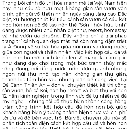
Trong bối cảnh đô thị hóa mạnh mẽ tại Việt Nam hiện
nay, nhu cầu sở hữu một không gian sân vườn yên
bình, gần gũi với thiên nhiên ngày càng tăng cao. Đặc
biệt, xu hướng thiết kế tiểu cảnh sân vườn có cầu kết
hợp hòn non bộ để tạo nên thế “Sơn Thủy hữu tình”
đang được nhiều chủ nhân biệt thự, resort, homestay
và nhà vườn ưa chuộng. Đây không chỉ là giải pháp
trang trí cảnh quan đẹp mắt mà còn mang đậm triết
lý Á Đông về sự hài hòa giữa núi non và dòng nước,
giữa con người và thiên nhiên. Việc kết hợp cầu đá và
hòn non bộ một cách khéo léo sẽ mang lại cảm giác
như đang dạo chơi trong một bức tranh thủy mặc
sống động, nơi dòng nước uốn lượn quanh những
ngọn núi thu nhỏ, tạo nên không gian thư giãn,
thanh lọc tâm hồn sau những bộn bề công việc. Tại
Đá Cảnh Thiên An – đơn vị chuyên thiết kế thi công
sân vườn, hồ cá Koi, non bộ resort và biệt thự với hơn
12 năm kinh nghiệm trong lĩnh vực đá tự nhiên và đá
mỹ nghệ – chúng tôi đã thực hiện thành công hàng
trăm công trình kết hợp cầu đá hòn non bộ, giúp
khách hàng biến ý tưởng thành hiện thực với chi phí
tối ưu và độ bền vượt trội. Bài viết chuyên sâu này sẽ
phân tích toàn diện cách kết hợp cầu đá và hòn non
bộ, từ nguyên tắc thiết kế, lựa chọn vật liệu, quy