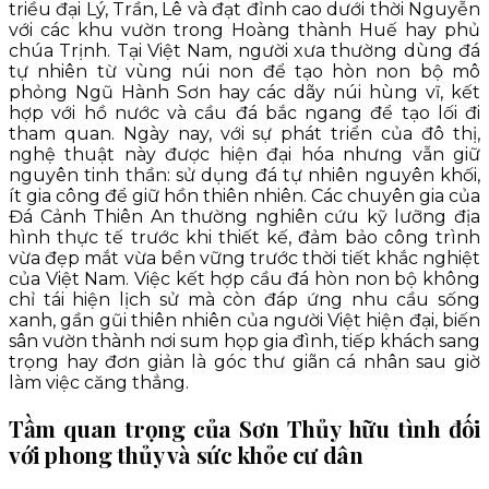
triều đại Lý, Trần, Lê và đạt đỉnh cao dưới thời Nguyễn
với các khu vườn trong Hoàng thành Huế hay phủ
chúa Trịnh. Tại Việt Nam, người xưa thường dùng đá
tự nhiên từ vùng núi non để tạo hòn non bộ mô
phỏng Ngũ Hành Sơn hay các dãy núi hùng vĩ, kết
hợp với hồ nước và cầu đá bắc ngang để tạo lối đi
tham quan. Ngày nay, với sự phát triển của đô thị,
nghệ thuật này được hiện đại hóa nhưng vẫn giữ
nguyên tinh thần: sử dụng đá tự nhiên nguyên khối,
ít gia công để giữ hồn thiên nhiên. Các chuyên gia của
Đá Cảnh Thiên An thường nghiên cứu kỹ lưỡng địa
hình thực tế trước khi thiết kế, đảm bảo công trình
vừa đẹp mắt vừa bền vững trước thời tiết khắc nghiệt
của Việt Nam. Việc kết hợp cầu đá hòn non bộ không
chỉ tái hiện lịch sử mà còn đáp ứng nhu cầu sống
xanh, gần gũi thiên nhiên của người Việt hiện đại, biến
sân vườn thành nơi sum họp gia đình, tiếp khách sang
trọng hay đơn giản là góc thư giãn cá nhân sau giờ
làm việc căng thẳng.
Tầm quan trọng của Sơn Thủy hữu tình đối
với phong thủy và sức khỏe cư dân