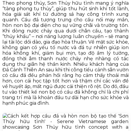
Theo phong thủy, Sơn Thủy hữu tình mang ý nghĩa
“tàng phong tụ thủy”, giúp thu hút sinh khí tốt lành,
hóa giải sát khí từ đường sá hay công trình xung
quanh. Cầu đá tượng trưng cho cầu nối may mắn,
hòn non bộ đại diện cho sự vững chãi và trường tồn.
Khi dòng nước chảy qua dưới chân cầu, tạo thành
“thủy khẩu” – nơi năng lượng luân chuyển – sẽ mang
lại tài lộc dồi dào, gia đạo hòa thuận. Về mặt sức khỏe,
không gian có yếu tố nước và đá tự nhiên giúp ion
hóa không khí, giảm bụi mịn, tạo độ ẩm lý tưởng,
đồng thời âm thanh nước chảy nhẹ nhàng có tác
dụng thư giãn hệ thần kinh. Nhiều khách hàng của
Đá Cảnh Thiên An sau khi thi công tiểu cảnh sân vườn
có cầu đá đều phản hồi rằng họ cảm thấy thoải mái
hơn, con cái học tập tốt hơn và thậm chí các vấn đề
về huyết áp, mất ngủ được cải thiện rõ rệt. Do đó, đầu
tư vào thiết kế non bộ có cầu đá không chỉ là chi phí
trang trí mà là khoản đầu tư dài hạn cho sức khỏe và
hạnh phúc gia đình.