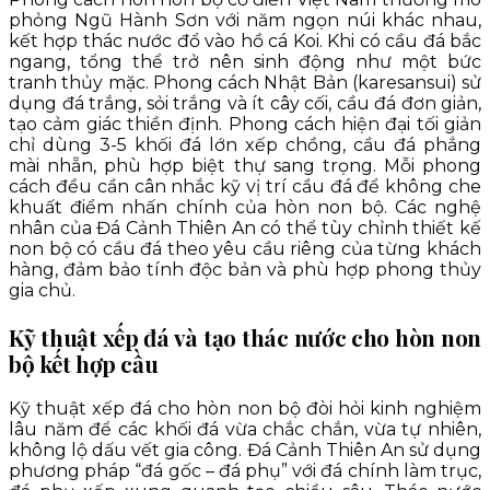
phỏng Ngũ Hành Sơn với năm ngọn núi khác nhau,
kết hợp thác nước đổ vào hồ cá Koi. Khi có cầu đá bắc
ngang, tổng thể trở nên sinh động như một bức
tranh thủy mặc. Phong cách Nhật Bản (karesansui) sử
dụng đá trắng, sỏi trắng và ít cây cối, cầu đá đơn giản,
tạo cảm giác thiền định. Phong cách hiện đại tối giản
chỉ dùng 3-5 khối đá lớn xếp chồng, cầu đá phẳng
mài nhẵn, phù hợp biệt thự sang trọng. Mỗi phong
cách đều cần cân nhắc kỹ vị trí cầu đá để không che
khuất điểm nhấn chính của hòn non bộ. Các nghệ
nhân của Đá Cảnh Thiên An có thể tùy chỉnh thiết kế
non bộ có cầu đá theo yêu cầu riêng của từng khách
hàng, đảm bảo tính độc bản và phù hợp phong thủy
gia chủ.
Kỹ thuật xếp đá và tạo thác nước cho hòn non
bộ kết hợp cầu
Kỹ thuật xếp đá cho hòn non bộ đòi hỏi kinh nghiệm
lâu năm để các khối đá vừa chắc chắn, vừa tự nhiên,
không lộ dấu vết gia công. Đá Cảnh Thiên An sử dụng
phương pháp “đá gốc – đá phụ” với đá chính làm trục,