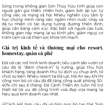
Sống trong không gian Sơn Thủy hữu tình giúp con
người gần gũi thiên nhiên hơn, giảm bớt áp lực từ
công việc và mạng xã hội. Nhiều nghiên cứu tâm lý
học chứng minh rằng việc ngắm nhìn nước chảy và
đá tự nhiên có tác dụng tương đương thiền định,
giúp cân bằng cảm xúc. Đặc biệt với người cao tuổi,
không gian này mang lại sự bình yên, giảm nguy cơ
trầm cảm và cải thiện sức khỏe tim mạch.
Giá trị kinh tế và thương mại cho resort,
homestay, quán cà phê
Đối với các mô hình kinh doanh, tiểu cảnh sân vườn có
cầu đá là “điểm check-in” lý tưởng, giúp thu hút
khách hàng, tăng doanh thu từ dịch vụ chụp ảnh, tổ
chức sự kiện. Nhiều resort tại Đà Lạt, Hội An sau khi thi
công non bộ có cầu đá đã tăng công suất phòng 30-
40% chỉ sau 6 tháng. Đá Cảnh Thiên An luôn hỗ trợ
thiết kế tối ưu để công trình vừa đẹp vừa mang lại
hiệu quả kinh doanh cao nhất.