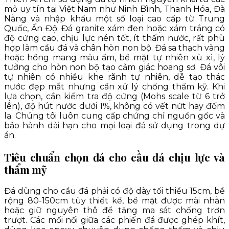
mỏ uy tín tại Việt Nam như Ninh Bình, Thanh Hóa, Đà
Nẵng và nhập khẩu một số loại cao cấp từ Trung
Quốc, Ấn Độ. Đá granite xám đen hoặc xám trắng có
độ cứng cao, chịu lực nén tốt, ít thấm nước, rất phù
hợp làm cầu đá và chân hòn non bộ. Đá sa thạch vàng
hoặc hồng mang màu ấm, bề mặt tự nhiên xù xì, lý
tưởng cho hòn non bộ tạo cảm giác hoang sơ. Đá vôi
tự nhiên có nhiều khe rãnh tự nhiên, dễ tạo thác
nước đẹp mắt nhưng cần xử lý chống thấm kỹ. Khi
lựa chọn, cần kiểm tra độ cứng (Mohs scale từ 6 trở
lên), độ hút nước dưới 1%, không có vết nứt hay đốm
lạ. Chúng tôi luôn cung cấp chứng chỉ nguồn gốc và
bảo hành dài hạn cho mọi loại đá sử dụng trong dự
án.
Tiêu chuẩn chọn đá cho cầu đá chịu lực và
thẩm mỹ
Đá dùng cho cầu đá phải có độ dày tối thiểu 15cm, bề
rộng 80-150cm tùy thiết kế, bề mặt được mài nhẵn
hoặc giữ nguyên thô để tăng ma sát chống trơn
trượt. Các mối nối giữa các phiến đá được ghép khít,