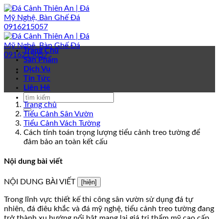
Bỏ
qua
nội
dung
Trang Chủ
Sản Phẩm
Dịch Vụ
Tin Tức
Liên Hệ
Trang chủ
Tiểu Cảnh Sân Vườn
Tiểu Cảnh Vách Tường
Cách tính toán trọng lượng tiểu cảnh treo tường để
đảm bảo an toàn kết cấu
Nội dung bài viết
NỘI DUNG BÀI VIẾT
[hiện]
Trong lĩnh vực thiết kế thi công sân vườn sử dụng đá tự
nhiên, đá điêu khắc và đá mỹ nghệ, tiểu cảnh treo tường đang
trở thành xu hướng nổi bật mang lại giá trị thẩm mỹ cao cấp