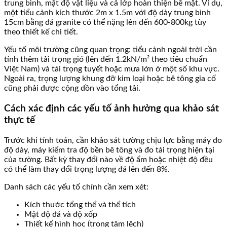
trung bình, mật độ vật liệu và cả lớp hoàn thiện bề mặt. Ví dụ,
một tiểu cảnh kích thước 2m x 1.5m với độ dày trung bình
15cm bằng đá granite có thể nặng lên đến 600-800kg tùy
theo thiết kế chi tiết.
Yếu tố môi trường cũng quan trọng: tiểu cảnh ngoài trời cần
tính thêm tải trọng gió (lên đến 1.2kN/m² theo tiêu chuẩn
Việt Nam) và tải trọng tuyết hoặc mưa lớn ở một số khu vực.
Ngoài ra, trọng lượng khung đỡ kim loại hoặc bê tông gia cố
cũng phải được cộng dồn vào tổng tải.
Cách xác định các yếu tố ảnh hưởng qua khảo sát
thực tế
Trước khi tính toán, cần khảo sát tường chịu lực bằng máy đo
độ dày, máy kiểm tra độ bền bê tông và đo tải trọng hiện tại
của tường. Bất kỳ thay đổi nào về độ ẩm hoặc nhiệt độ đều
có thể làm thay đổi trọng lượng đá lên đến 8%.
Danh sách các yếu tố chính cần xem xét:
Kích thước tổng thể và thể tích
Mật độ đá và độ xốp
Thiết kế hình học (trọng tâm lệch)