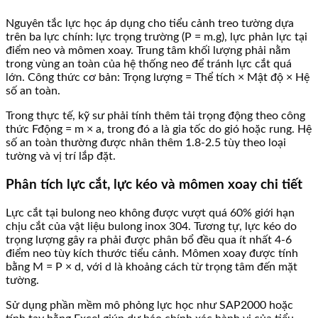
Nguyên tắc lực học áp dụng cho tiểu cảnh treo tường dựa
trên ba lực chính: lực trọng trường (P = m.g), lực phản lực tại
điểm neo và mômen xoay. Trung tâm khối lượng phải nằm
trong vùng an toàn của hệ thống neo để tránh lực cắt quá
lớn. Công thức cơ bản: Trọng lượng = Thể tích × Mật độ × Hệ
số an toàn.
Trong thực tế, kỹ sư phải tính thêm tải trọng động theo công
thức Fđộng = m × a, trong đó a là gia tốc do gió hoặc rung. Hệ
số an toàn thường được nhân thêm 1.8-2.5 tùy theo loại
tường và vị trí lắp đặt.
Phân tích lực cắt, lực kéo và mômen xoay chi tiết
Lực cắt tại bulong neo không được vượt quá 60% giới hạn
chịu cắt của vật liệu bulong inox 304. Tương tự, lực kéo do
trọng lượng gây ra phải được phân bổ đều qua ít nhất 4-6
điểm neo tùy kích thước tiểu cảnh. Mômen xoay được tính
bằng M = P × d, với d là khoảng cách từ trọng tâm đến mặt
tường.
Sử dụng phần mềm mô phỏng lực học như SAP2000 hoặc