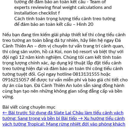
Cách tính toán trọng lượng tiểu cảnh treo tường
để đảm bảo an toàn kết cấu – Hình 20
Nếu bạn đang tìm kiếm giải pháp thiết kế thi công tiểu cảnh
treo tường an toàn bằng đá tự nhiên, hãy liên hệ ngay Đá
Cảnh Thiên An – đơn vị chuyên tư vấn trang trí cảnh quan,
thi công sân vườn, hồ cá Koi, non bộ resort và biệt thự với
đội ngũ 12 năm kinh nghiệm. Chúng tôi cam kết tính toán
trọng lượng chính xác, áp dụng kỹ thuật lắp đặt tiểu cảnh
treo tường hiện đại và đảm bảo an toàn thi công tiểu cảnh
tường tuyệt đối. Gọi ngay hotline 0813131555 hoặc
0916215057 để được tư vấn miễn phí và báo giá chi tiết cho
dự án của bạn. Đá Cảnh Thiên An luôn sẵn sàng đồng hành
cùng bạn tạo nên những không gian sống đẳng cấp và bền
vững.
Bài viết cùng chuyên mục
← Bài trước
Sử dụng đá Slate Lai Châu làm tiểu cảnh vách
tường: Sang trọng và bền bỉ
Bài tiếp →
Xu hướng tiểu cảnh
vách tường Tropical: Mang rừng nhiệt đới vào phòng khách