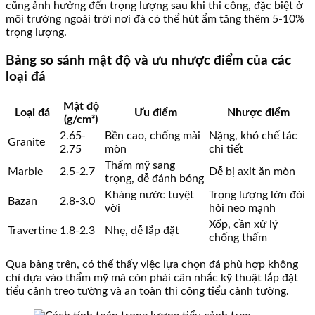
cũng ảnh hưởng đến trọng lượng sau khi thi công, đặc biệt ở
môi trường ngoài trời nơi đá có thể hút ẩm tăng thêm 5-10%
trọng lượng.
Bảng so sánh mật độ và ưu nhược điểm của các
loại đá
Mật độ
Loại đá
Ưu điểm
Nhược điểm
(g/cm³)
2.65-
Bền cao, chống mài
Nặng, khó chế tác
Granite
2.75
mòn
chi tiết
Thẩm mỹ sang
Marble
2.5-2.7
Dễ bị axit ăn mòn
trọng, dễ đánh bóng
Kháng nước tuyệt
Trọng lượng lớn đòi
Bazan
2.8-3.0
vời
hỏi neo mạnh
Xốp, cần xử lý
Travertine
1.8-2.3
Nhẹ, dễ lắp đặt
chống thấm
Qua bảng trên, có thể thấy việc lựa chọn đá phù hợp không
chỉ dựa vào thẩm mỹ mà còn phải cân nhắc kỹ thuật lắp đặt
tiểu cảnh treo tường và an toàn thi công tiểu cảnh tường.