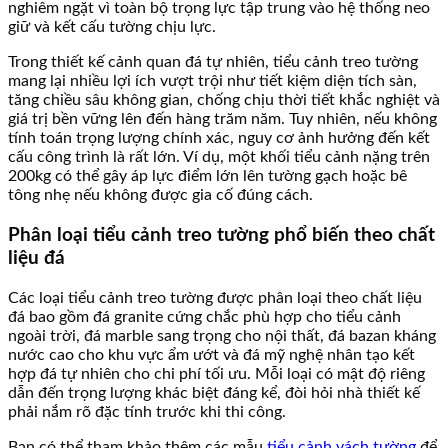
nghiêm ngặt vì toàn bộ trọng lực tập trung vào hệ thống neo
giữ và kết cấu tường chịu lực.
Trong thiết kế cảnh quan đá tự nhiên, tiểu cảnh treo tường
mang lại nhiều lợi ích vượt trội như tiết kiệm diện tích sàn,
tăng chiều sâu không gian, chống chịu thời tiết khắc nghiệt và
giá trị bền vững lên đến hàng trăm năm. Tuy nhiên, nếu không
tính toán trọng lượng chính xác, nguy cơ ảnh hưởng đến kết
cấu công trình là rất lớn. Ví dụ, một khối tiểu cảnh nặng trên
200kg có thể gây áp lực điểm lớn lên tường gạch hoặc bê
tông nhẹ nếu không được gia cố đúng cách.
Phân loại tiểu cảnh treo tường phổ biến theo chất
liệu đá
Các loại tiểu cảnh treo tường được phân loại theo chất liệu
đá bao gồm đá granite cứng chắc phù hợp cho tiểu cảnh
ngoài trời, đá marble sang trọng cho nội thất, đá bazan kháng
nước cao cho khu vực ẩm ướt và đá mỹ nghệ nhân tạo kết
hợp đá tự nhiên cho chi phí tối ưu. Mỗi loại có mật độ riêng
dẫn đến trọng lượng khác biệt đáng kể, đòi hỏi nhà thiết kế
phải nắm rõ đặc tính trước khi thi công.
Bạn có thể tham khảo thêm các mẫu
tiểu cảnh vách tường
để