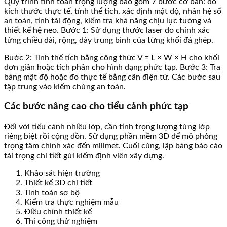
Quy trình tính toán trọng lượng bao gồm 7 bước cơ bản: đo
kích thước thực tế, tính thể tích, xác định mật độ, nhân hệ số
an toàn, tính tải động, kiểm tra khả năng chịu lực tường và
thiết kế hệ neo. Bước 1: Sử dụng thước laser đo chính xác
từng chiều dài, rộng, dày trung bình của từng khối đá ghép.
Bước 2: Tính thể tích bằng công thức V = L × W × H cho khối
đơn giản hoặc tích phân cho hình dạng phức tạp. Bước 3: Tra
bảng mật độ hoặc đo thực tế bằng cân điện tử. Các bước sau
tập trung vào kiểm chứng an toàn.
Các bước nâng cao cho tiểu cảnh phức tạp
Đối với tiểu cảnh nhiều lớp, cần tính trọng lượng từng lớp
riêng biệt rồi cộng dồn. Sử dụng phần mềm 3D để mô phỏng
trọng tâm chính xác đến milimet. Cuối cùng, lập bảng báo cáo
tải trọng chi tiết gửi kiểm định viên xây dựng.
Khảo sát hiện trường
Thiết kế 3D chi tiết
Tính toán sơ bộ
Kiểm tra thực nghiệm mẫu
Điều chỉnh thiết kế
Thi công thử nghiệm