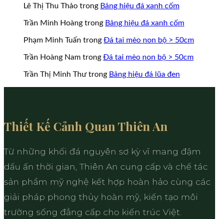
Lê Thị Thu Thảo
trong
Bảng hiệu đá xanh cốm
Trần Minh Hoàng
trong
Bảng hiệu đá xanh cốm
Phạm Minh Tuấn
trong
Đá tai mèo non bộ > 50cm
Trần Hoàng Nam
trong
Đá tai mèo non bộ > 50cm
Trần Thị Minh Thư
trong
Bảng hiệu đá lũa đen
Thiết Kế Cảnh Quan Thiên An
Từ những khối đá nguyên sơ kỳ vĩ mang đậm
dấu ấn thời gian, Thiên An cung cấp và chế tác
sản phẩm mỹ nghệ kết hợp hoàn hảo cùng các
giải pháp phong thủy hoàn mỹ, kiến tạo môi
trường sống đẳng cấp cho kiến trúc Việt.