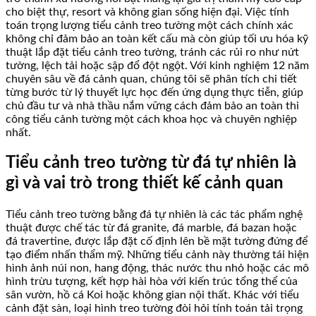
cho biệt thự, resort và không gian sống hiện đại. Việc tính
toán trọng lượng tiểu cảnh treo tường một cách chính xác
không chỉ đảm bảo an toàn kết cấu mà còn giúp tối ưu hóa kỹ
thuật lắp đặt tiểu cảnh treo tường, tránh các rủi ro như nứt
tường, lệch tải hoặc sập đổ đột ngột. Với kinh nghiệm 12 năm
chuyên sâu về đá cảnh quan, chúng tôi sẽ phân tích chi tiết
từng bước từ lý thuyết lực học đến ứng dụng thực tiễn, giúp
chủ đầu tư và nhà thầu nắm vững cách đảm bảo an toàn thi
công tiểu cảnh tường một cách khoa học và chuyên nghiệp
nhất.
Tiểu cảnh treo tường từ đá tự nhiên là
gì và vai trò trong thiết kế cảnh quan
Tiểu cảnh treo tường bằng đá tự nhiên là các tác phẩm nghệ
thuật được chế tác từ đá granite, đá marble, đá bazan hoặc
đá travertine, được lắp đặt cố định lên bề mặt tường đứng để
tạo điểm nhấn thẩm mỹ. Những tiểu cảnh này thường tái hiện
hình ảnh núi non, hang động, thác nước thu nhỏ hoặc các mô
hình trừu tượng, kết hợp hài hòa với kiến trúc tổng thể của
sân vườn, hồ cá Koi hoặc không gian nội thất. Khác với tiểu
cảnh đặt sàn, loại hình treo tường đòi hỏi tính toán tải trọng