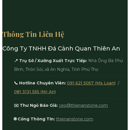
Thông Tin Liên Hệ
Công Ty TNHH Đá Cảnh Quan Thiên An
📍 Trụ Sở / Xưởng Xuất Trực Tiếp:
Nhà Ông Bà Phú
Bình, Thôn Sỏi, xã An Nghĩa, Tỉnh Phú Thọ
📞 Hotline Chuyên Viên:
091 621 5057 (Ms Loan)
/
081 3131 555 (Mr An)
✉️ Thư Ngỏ Báo Giá:
ceo@thienanstone.com
🌐 Cổng Thông Tin:
thienanstone.com