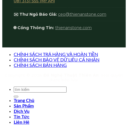
081 3131 555 (Mr An)
✉️ Thư Ngỏ Báo Giá:
ceo@thienanstone.com
🌐 Cổng Thông Tin:
thienanstone.com
CHÍNH SÁCH TRẢ HÀNG VÀ HOÀN TIỀN
CHÍNH SÁCH BẢO VỆ DỮ LIỆU CÁ NHÂN
CHÍNH SÁCH BÁN HÀNG
Copyright © 2026
Đá Nghệ Thuật Thiên An
. Mọi quyền
được bảo lưu.
Trang Chủ
Sản Phẩm
Dịch Vụ
Tin Tức
Liên Hệ