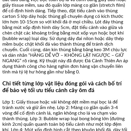
giấy tissue mềm, sau đó quấn lớp màng co giãn (stretch film)
để cố định hình dáng. Tiếp theo, đặt tiểu cảnh vào thùng
carton 5 lớp dày hoặc thùng gỗ chuyên dụng có kích thước
lớn hơn 10-15cm so với khối đá ở mọi chiều. Lót đáy thùng
bằng mút xốp định hình dày 5cm, đặt tiểu cảnh vào giữa và
chèn chặt các khoảng trống bằng mút xốp vụn hoặc bọt khí
(bubble wrap) loại dày. Sử dụng dây đai nilon hoặc dây thép
mềm buộc chặt khối đá vào thành thùng để tránh dịch
chuyển. Cuối cùng, dán kín thùng bằng băng keo 3M chịu lực
và dán nhãn “HÀNG DỄ VỠ – KHÔNG LẬT NGƯỢC – GIỮ
NGANG” rõ ràng. Kỹ thuật này đã được Đá Cảnh Thiên An áp
dụng thành công cho hàng nghìn đơn hàng vận chuyển liên
tỉnh mà tỷ lệ hư hỏng gần như bằng 0.
Chi tiết từng lớp vật liệu đóng gói và cách bố trí
để bảo vệ tối ưu tiểu cảnh cây ôm đá
Lớp 1: Giấy tissue hoặc vải không dệt mềm mại bọc lá để
tránh xước và giữ ẩm nhẹ. Lớp 2: Màng co giãn quấn 3-4
vòng để cố định cành lá, ngăn không cho lá va chạm vào
thành thùng. Lớp 3: Bubble wrap loại bong bóng lớn (đường
kính 2cm) quấn quanh toàn bộ tiểu cảnh như một lớp đệm
khí. Lớp 4: Mút xốp định hình cắt theo khuôn khối đá, dày tối