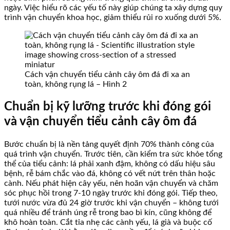
ngày. Việc hiểu rõ các yếu tố này giúp chúng ta xây dựng quy
trình vận chuyển khoa học, giảm thiểu rủi ro xuống dưới 5%.
Cách vận chuyển tiểu cảnh cây ôm đá đi xa an
toàn, không rụng lá – Hình 2
Chuẩn bị kỹ lưỡng trước khi đóng gói
và vận chuyển tiểu cảnh cây ôm đá
Bước chuẩn bị là nền tảng quyết định 70% thành công của
quá trình vận chuyển. Trước tiên, cần kiểm tra sức khỏe tổng
thể của tiểu cảnh: lá phải xanh đậm, không có dấu hiệu sâu
bệnh, rễ bám chắc vào đá, không có vết nứt trên thân hoặc
cành. Nếu phát hiện cây yếu, nên hoãn vận chuyển và chăm
sóc phục hồi trong 7-10 ngày trước khi đóng gói. Tiếp theo,
tưới nước vừa đủ 24 giờ trước khi vận chuyển – không tưới
quá nhiều để tránh úng rễ trong bao bì kín, cũng không để
khô hoàn toàn. Cắt tỉa nhẹ các cành yếu, lá già và buộc cố