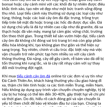
bonsai hoặc cây cảnh mini với các khối đá tự nhiên được điêu
khắc tinh xảo, tạo nên vẻ đẹp như một bức tranh sống động
thu nhỏ. Loại tiểu cảnh này thường sử dụng các loại cây như
tùng, thông, hoặc các loài cây ôm đá đặc trưng, trồng trực
tiếp trên bề mặt đá hoặc trong các hốc đá được đục sẵn. Đá
sử dụng chủ yếu là đá tự nhiên cao cấp như đá granite, đá sa
thạch hoặc đá vân mây, mang lại cảm giác vững chãi, trường
tồn theo thời gian. Trong thiết kế sân vườn hiện đại, tiểu cảnh
cây ôm đá không chỉ đóng vai trò trang trí mà còn góp phần
điều hòa không khí, tạo không gian thư giãn và thể hiện sự
sang trọng. Tuy nhiên, chính vì cấu trúc đặc biệt này mà việc
vận chuyển trở nên phức tạp hơn nhiều so với cây cảnh
thông thường. Đá nặng, cây dễ gãy cành, rễ bám vào đá dễ bị
tổn thương khi rung lắc, và lá cây rất nhạy cảm với sự thay
đổi môi trường đột ngột.
Khi mua
tiểu cảnh cây ôm đá
online từ các đơn vị uy tín như
Đá Cảnh Thiên An, khách hàng thường yêu cầu giao hàng đi
xa, thậm chí liên tỉnh hoặc ra các tỉnh miền Trung, miền Nam.
Nếu không áp dụng quy trình vận chuyển chuyên nghiệp, tỷ lệ
cây bị hư hỏng có thể lên đến 30-40%, gây thiệt hại về chi phí
và thời gian. Do đó, hiểu rõ cách đóng gói và vận chuyển là
yếu tố then chốt để bảo vệ khoản đầu tư của bạn. Chúng ta