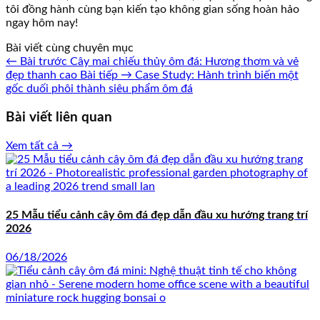
tôi đồng hành cùng bạn kiến tạo không gian sống hoàn hảo
ngay hôm nay!
Bài viết cùng chuyên mục
← Bài trước
Cây mai chiếu thủy ôm đá: Hương thơm và vẻ
đẹp thanh cao
Bài tiếp →
Case Study: Hành trình biến một
gốc duối phôi thành siêu phẩm ôm đá
Bài viết liên quan
Xem tất cả →
25 Mẫu tiểu cảnh cây ôm đá đẹp dẫn đầu xu hướng trang trí
2026
06/18/2026