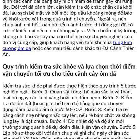
định các cành dài bằng dây nilon mềm để tránh gãy khi rung
lắc. Đối với đá cảnh lớn, cần kiểm tra độ chắc chắn của khối
đá, lau sạch bề mặt và bôi một lớp dầu khoáng mỏng để bảo
vệ khỏi xước xát trong quá trình di chuyển. Ngoài ra, nên
chụp ảnh chi tiết toàn bộ tiểu cảnh trước khi đóng gói để có
cơ sở khiếu nại nếu có hư hỏng xảy ra. Việc chuẩn bị kỹ lưỡng
không chỉ bảo vệ cây mà còn thể hiện sự chuyên nghiệp của
đơn vị cung cấp, giúp khách hàng yên tâm khi mua
tùng kim
cương ôm đá
hoặc các mẫu tiểu cảnh khác từ Đá Cảnh Thiên
An.
Quy trình kiểm tra sức khỏe và lựa chọn thời điểm
vận chuyển tối ưu cho tiểu cảnh cây ôm đá
Kiểm tra sức khỏe phải được thực hiện theo quy trình 5 bước
nghiêm ngặt. Bước 1: Quan sát tổng thể màu sắc lá và thân,
loại bỏ ngay các lá bị vàng hoặc có đốm bệnh. Bước 2: Kiểm
tra độ ẩm đất (hoặc giá thể trên đá) bằng que đo chuyên
dụng, đảm bảo độ ẩm ở mức 60-70%. Bước 3: Kiểm tra rễ
bằng cách nhẹ nhàng nhấc cây lên, nếu rễ bám chặt và không
lung lay là đạt chuẩn. Bước 4: Đo nhiệt độ và độ ẩm môi
trường xung quanh để dự đoán điều kiện vận chuyển. Bước 5:
Lập hồ sơ theo dõi với ảnh chụp và ghi chú ngày chăm sóc