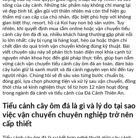
sống của cây cảnh. Những tác phẩm này không chỉ mang lại
vẻ đẹp tinh tế, gần gũi với thiên nhiên mà còn thể hiện gu
thẩm mỹ cao cấp của chủ nhân, đặc biệt phù hợp với không
gian biệt thự, resort, hồ cá Koi hay non bộ sân vườn. Tuy
nhiên, khi quyết định mua sắm online hoặc vận chuyển tiểu
cảnh cây ôm đá đi xa, nhiều khách hàng thường gặp phải nỗi
lo lớn nhất: cây bị rụng lá hàng loạt, héo úa hoặc thậm chí
chết dần do quá trình vận chuyển không đúng kỹ thuật. Bài
viết chuyên sâu này sẽ phân tích toàn diện mọi khía cạnh từ
nguyên nhân khoa học đến giải pháp thực tiễn, giúp bạn nắm
vững cách vận chuyển tiểu cảnh cây ôm đá an toàn, đảm bảo
cây luôn giữ lá xanh mướt và đá cảnh nguyên vẹn khi đến tay
người nhận. Chúng tôi sẽ đi sâu vào từng bước chuẩn bị,
đóng gói, lựa chọn phương tiện và xử lý sau vận chuyển, đồng
thời chia sẻ kinh nghiệm thực tế từ hơn 12 năm hoạt động
trong ngành đá cảnh và tiểu cảnh của Đá Cảnh Thiên An.
Tiểu cảnh cây ôm đá là gì và lý do tại sao
việc vận chuyển chuyên nghiệp trở nên
cấp thiết
Tiểu cảnh cây ôm đá là sự kết hợp nghệ thuật giữa cây cảnh