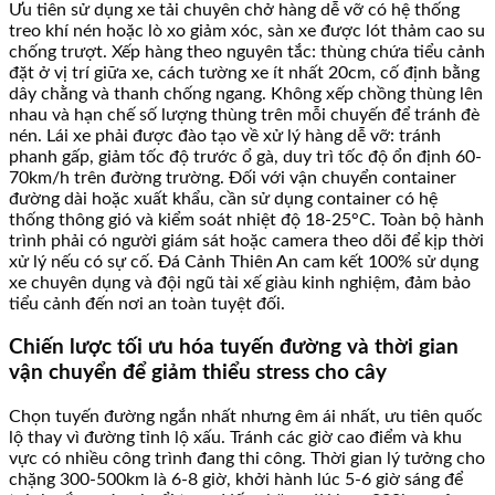
Ưu tiên sử dụng xe tải chuyên chở hàng dễ vỡ có hệ thống
treo khí nén hoặc lò xo giảm xóc, sàn xe được lót thảm cao su
chống trượt. Xếp hàng theo nguyên tắc: thùng chứa tiểu cảnh
đặt ở vị trí giữa xe, cách tường xe ít nhất 20cm, cố định bằng
dây chằng và thanh chống ngang. Không xếp chồng thùng lên
nhau và hạn chế số lượng thùng trên mỗi chuyến để tránh đè
nén. Lái xe phải được đào tạo về xử lý hàng dễ vỡ: tránh
phanh gấp, giảm tốc độ trước ổ gà, duy trì tốc độ ổn định 60-
70km/h trên đường trường. Đối với vận chuyển container
đường dài hoặc xuất khẩu, cần sử dụng container có hệ
thống thông gió và kiểm soát nhiệt độ 18-25°C. Toàn bộ hành
trình phải có người giám sát hoặc camera theo dõi để kịp thời
xử lý nếu có sự cố. Đá Cảnh Thiên An cam kết 100% sử dụng
xe chuyên dụng và đội ngũ tài xế giàu kinh nghiệm, đảm bảo
tiểu cảnh đến nơi an toàn tuyệt đối.
Chiến lược tối ưu hóa tuyến đường và thời gian
vận chuyển để giảm thiểu stress cho cây
Chọn tuyến đường ngắn nhất nhưng êm ái nhất, ưu tiên quốc
lộ thay vì đường tỉnh lộ xấu. Tránh các giờ cao điểm và khu
vực có nhiều công trình đang thi công. Thời gian lý tưởng cho
chặng 300-500km là 6-8 giờ, khởi hành lúc 5-6 giờ sáng để