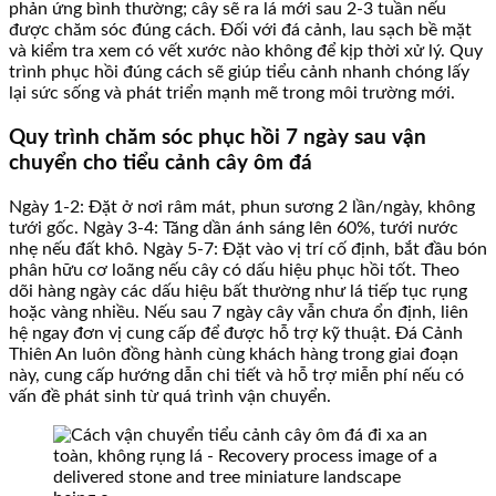
phản ứng bình thường; cây sẽ ra lá mới sau 2-3 tuần nếu
được chăm sóc đúng cách. Đối với đá cảnh, lau sạch bề mặt
và kiểm tra xem có vết xước nào không để kịp thời xử lý. Quy
trình phục hồi đúng cách sẽ giúp tiểu cảnh nhanh chóng lấy
lại sức sống và phát triển mạnh mẽ trong môi trường mới.
Quy trình chăm sóc phục hồi 7 ngày sau vận
chuyển cho tiểu cảnh cây ôm đá
Ngày 1-2: Đặt ở nơi râm mát, phun sương 2 lần/ngày, không
tưới gốc. Ngày 3-4: Tăng dần ánh sáng lên 60%, tưới nước
nhẹ nếu đất khô. Ngày 5-7: Đặt vào vị trí cố định, bắt đầu bón
phân hữu cơ loãng nếu cây có dấu hiệu phục hồi tốt. Theo
dõi hàng ngày các dấu hiệu bất thường như lá tiếp tục rụng
hoặc vàng nhiều. Nếu sau 7 ngày cây vẫn chưa ổn định, liên
hệ ngay đơn vị cung cấp để được hỗ trợ kỹ thuật. Đá Cảnh
Thiên An luôn đồng hành cùng khách hàng trong giai đoạn
này, cung cấp hướng dẫn chi tiết và hỗ trợ miễn phí nếu có
vấn đề phát sinh từ quá trình vận chuyển.