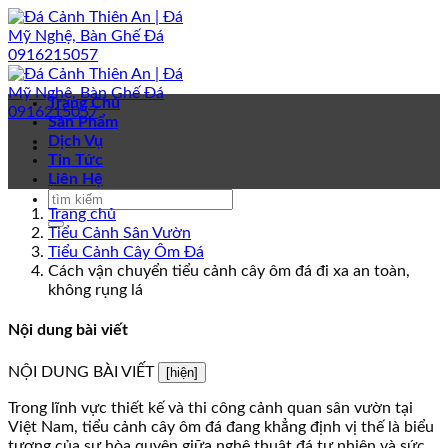
Bỏ
qua
nội
dung
Trang Chủ
Sản Phẩm
Dịch Vụ
Tin Tức
Liên Hệ
Trang chủ
Tiểu Cảnh Sân Vườn
Tiểu Cảnh Cây Ôm Đá
Cách vận chuyển tiểu cảnh cây ôm đá đi xa an toàn,
không rụng lá
Nội dung bài viết
NỘI DUNG BÀI VIẾT
[hiện]
Trong lĩnh vực thiết kế và thi công cảnh quan sân vườn tại
Việt Nam, tiểu cảnh cây ôm đá đang khẳng định vị thế là biểu
tượng của sự hòa quyện giữa nghệ thuật đá tự nhiên và sức