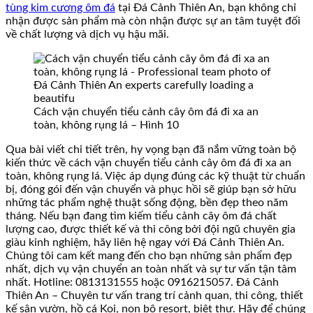
tùng kim cương ôm đá
tại Đá Cảnh Thiên An, bạn không chỉ
nhận được sản phẩm mà còn nhận được sự an tâm tuyệt đối
về chất lượng và dịch vụ hậu mãi.
Cách vận chuyển tiểu cảnh cây ôm đá đi xa an
toàn, không rụng lá – Hình 10
Qua bài viết chi tiết trên, hy vọng bạn đã nắm vững toàn bộ
kiến thức về cách vận chuyển tiểu cảnh cây ôm đá đi xa an
toàn, không rụng lá. Việc áp dụng đúng các kỹ thuật từ chuẩn
bị, đóng gói đến vận chuyển và phục hồi sẽ giúp bạn sở hữu
những tác phẩm nghệ thuật sống động, bền đẹp theo năm
tháng. Nếu bạn đang tìm kiếm tiểu cảnh cây ôm đá chất
lượng cao, được thiết kế và thi công bởi đội ngũ chuyên gia
giàu kinh nghiệm, hãy liên hệ ngay với Đá Cảnh Thiên An.
Chúng tôi cam kết mang đến cho bạn những sản phẩm đẹp
nhất, dịch vụ vận chuyển an toàn nhất và sự tư vấn tận tâm
nhất. Hotline: 0813131555 hoặc 0916215057. Đá Cảnh
Thiên An – Chuyên tư vấn trang trí cảnh quan, thi công, thiết
kế sân vườn, hồ cá Koi, non bộ resort, biệt thự. Hãy để chúng