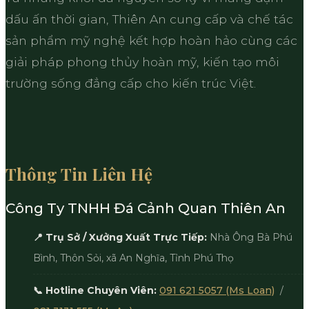
dấu ấn thời gian, Thiên An cung cấp và chế tác
sản phẩm mỹ nghệ kết hợp hoàn hảo cùng các
giải pháp phong thủy hoàn mỹ, kiến tạo môi
trường sống đẳng cấp cho kiến trúc Việt.
Thông Tin Liên Hệ
Công Ty TNHH Đá Cảnh Quan Thiên An
📍 Trụ Sở / Xưởng Xuất Trực Tiếp:
Nhà Ông Bà Phú
Bình, Thôn Sỏi, xã An Nghĩa, Tỉnh Phú Thọ
📞 Hotline Chuyên Viên:
091 621 5057 (Ms Loan)
/