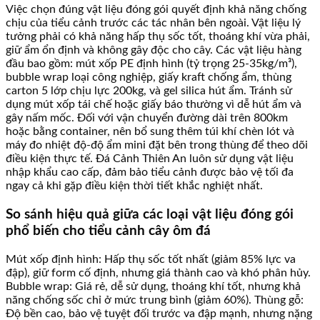
Việc chọn đúng vật liệu đóng gói quyết định khả năng chống
chịu của tiểu cảnh trước các tác nhân bên ngoài. Vật liệu lý
tưởng phải có khả năng hấp thụ sốc tốt, thoáng khí vừa phải,
giữ ẩm ổn định và không gây độc cho cây. Các vật liệu hàng
đầu bao gồm: mút xốp PE định hình (tỷ trọng 25-35kg/m³),
bubble wrap loại công nghiệp, giấy kraft chống ẩm, thùng
carton 5 lớp chịu lực 200kg, và gel silica hút ẩm. Tránh sử
dụng mút xốp tái chế hoặc giấy báo thường vì dễ hút ẩm và
gây nấm mốc. Đối với vận chuyển đường dài trên 800km
hoặc bằng container, nên bổ sung thêm túi khí chèn lót và
máy đo nhiệt độ-độ ẩm mini đặt bên trong thùng để theo dõi
điều kiện thực tế. Đá Cảnh Thiên An luôn sử dụng vật liệu
nhập khẩu cao cấp, đảm bảo tiểu cảnh được bảo vệ tối đa
ngay cả khi gặp điều kiện thời tiết khắc nghiệt nhất.
So sánh hiệu quả giữa các loại vật liệu đóng gói
phổ biến cho tiểu cảnh cây ôm đá
Mút xốp định hình: Hấp thụ sốc tốt nhất (giảm 85% lực va
đập), giữ form cố định, nhưng giá thành cao và khó phân hủy.
Bubble wrap: Giá rẻ, dễ sử dụng, thoáng khí tốt, nhưng khả
năng chống sốc chỉ ở mức trung bình (giảm 60%). Thùng gỗ:
Độ bền cao, bảo vệ tuyệt đối trước va đập mạnh, nhưng nặng