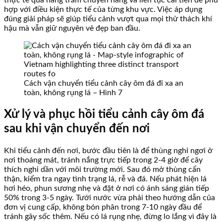
thực tế qua hàng trăm chuyến hàng và liên tục cải tiến để phù
hợp với điều kiện thực tế của từng khu vực. Việc áp dụng
đúng giải pháp sẽ giúp tiểu cảnh vượt qua mọi thử thách khí
hậu mà vẫn giữ nguyên vẻ đẹp ban đầu.
Cách vận chuyển tiểu cảnh cây ôm đá đi xa an
toàn, không rụng lá – Hình 7
Xử lý và phục hồi tiểu cảnh cây ôm đá
sau khi vận chuyển đến nơi
Khi tiểu cảnh đến nơi, bước đầu tiên là để thùng nghỉ ngơi ở
nơi thoáng mát, tránh nắng trực tiếp trong 2-4 giờ để cây
thích nghi dần với môi trường mới. Sau đó mở thùng cẩn
thận, kiểm tra ngay tình trạng lá, rễ và đá. Nếu phát hiện lá
hơi héo, phun sương nhẹ và đặt ở nơi có ánh sáng gián tiếp
50% trong 3-5 ngày. Tưới nước vừa phải theo hướng dẫn của
đơn vị cung cấp, không bón phân trong 7-10 ngày đầu để
tránh gây sốc thêm. Nếu có lá rụng nhẹ, đừng lo lắng vì đây là