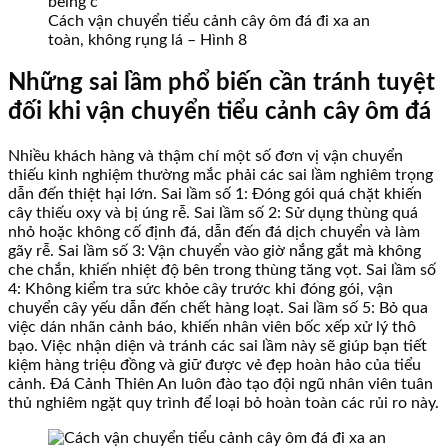
Cách vận chuyển tiểu cảnh cây ôm đá đi xa an
toàn, không rụng lá – Hình 8
Những sai lầm phổ biến cần tránh tuyệt
đối khi vận chuyển tiểu cảnh cây ôm đá
Nhiều khách hàng và thậm chí một số đơn vị vận chuyển
thiếu kinh nghiệm thường mắc phải các sai lầm nghiêm trọng
dẫn đến thiệt hại lớn. Sai lầm số 1: Đóng gói quá chặt khiến
cây thiếu oxy và bị úng rễ. Sai lầm số 2: Sử dụng thùng quá
nhỏ hoặc không cố định đá, dẫn đến đá dịch chuyển và làm
gãy rễ. Sai lầm số 3: Vận chuyển vào giờ nắng gắt mà không
che chắn, khiến nhiệt độ bên trong thùng tăng vọt. Sai lầm số
4: Không kiểm tra sức khỏe cây trước khi đóng gói, vận
chuyển cây yếu dẫn đến chết hàng loạt. Sai lầm số 5: Bỏ qua
việc dán nhãn cảnh báo, khiến nhân viên bốc xếp xử lý thô
bạo. Việc nhận diện và tránh các sai lầm này sẽ giúp bạn tiết
kiệm hàng triệu đồng và giữ được vẻ đẹp hoàn hảo của tiểu
cảnh. Đá Cảnh Thiên An luôn đào tạo đội ngũ nhân viên tuân
thủ nghiêm ngặt quy trình để loại bỏ hoàn toàn các rủi ro này.