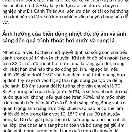
êm ái nhất có thể. Đây là lý do tại sao các đơn vị chuyên
nghiệp như Đá Cảnh Thiên An luôn ưu tiên xe tải có hệ thống
treo khí nén và lái xe có kinh nghiệm vận chuyển hàng hóa dễ
vỡ.
Ảnh hưởng của biến động nhiệt độ, độ ẩm và ánh
sáng đến quá trình thoát hơi nước và rụng lá
Nhiệt độ là yếu tố then chốt quyết định sự sống còn của tiểu
cảnh trong quá trình vận chuyển. Khi nhiệt độ bên ngoài tăng
trên 32°C, tốc độ thoát hơi nước qua lá tăng gấp đôi, trong
khi rễ bị hạn chế hấp thụ do đóng gói kín. Ngược lại, nếu
nhiệt độ giảm dưới 15°C vào ban đêm, quá trình quang hợp
bị đình trệ, cây rơi vào trạng thái ngủ đông giả tạo và dễ bị
sốc lạnh. Độ ẩm tương đối lý tưởng cho vận chuyển là 70-
85%, nhưng nếu quá thấp (dưới 50%), lá sẽ héo nhanh do mất
nước qua khí khổng; nếu quá cao (trên 90%), nấm mốc phát
triển mạnh trên bề mặt đá và rễ. Ánh sáng cũng đóng vai trò
quan trọng: ánh nắng trực tiếp chiếu vào bao bì có thể làm
nhiệt độ bên trong tăng vọt 10-15°C chỉ sau 30 phút, gây
bỏng lá. Do đó, giải pháp tối ưu là sử dụng bao bì cách nhiệt
hai lớp, che chắn ánh sáng hoàn toàn và bổ sung gel giữ ẩm
hoặc bình phun sương mini trong quá trình di chuyển dài