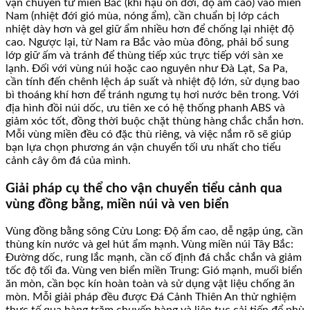
vận chuyển từ miền Bắc (khí hậu ôn đới, độ ẩm cao) vào miền
Nam (nhiệt đới gió mùa, nóng ẩm), cần chuẩn bị lớp cách
nhiệt dày hơn và gel giữ ẩm nhiều hơn để chống lại nhiệt độ
cao. Ngược lại, từ Nam ra Bắc vào mùa đông, phải bổ sung
lớp giữ ấm và tránh để thùng tiếp xúc trực tiếp với sàn xe
lạnh. Đối với vùng núi hoặc cao nguyên như Đà Lạt, Sa Pa,
cần tính đến chênh lệch áp suất và nhiệt độ lớn, sử dụng bao
bì thoáng khí hơn để tránh ngưng tụ hơi nước bên trong. Với
địa hình đồi núi dốc, ưu tiên xe có hệ thống phanh ABS và
giảm xóc tốt, đồng thời buộc chặt thùng hàng chắc chắn hơn.
Mỗi vùng miền đều có đặc thù riêng, và việc nắm rõ sẽ giúp
bạn lựa chọn phương án vận chuyển tối ưu nhất cho tiểu
cảnh cây ôm đá của mình.
Giải pháp cụ thể cho vận chuyển tiểu cảnh qua
vùng đồng bằng, miền núi và ven biển
Vùng đồng bằng sông Cửu Long: Độ ẩm cao, dễ ngập úng, cần
thùng kín nước và gel hút ẩm mạnh. Vùng miền núi Tây Bắc:
Đường dốc, rung lắc mạnh, cần cố định đá chắc chắn và giảm
tốc độ tối đa. Vùng ven biển miền Trung: Gió mạnh, muối biển
ăn mòn, cần bọc kín hoàn toàn và sử dụng vật liệu chống ăn
mòn. Mỗi giải pháp đều được Đá Cảnh Thiên An thử nghiệm