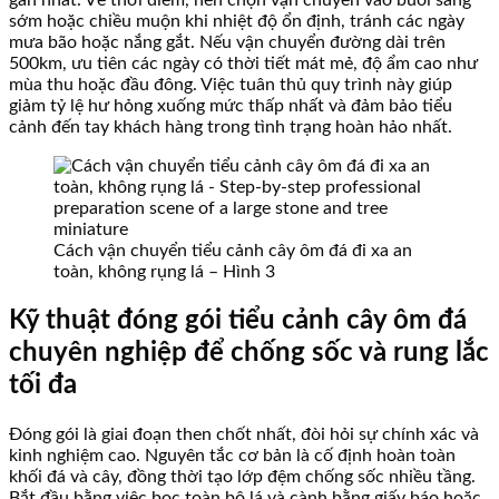
gần nhất. Về thời điểm, nên chọn vận chuyển vào buổi sáng
sớm hoặc chiều muộn khi nhiệt độ ổn định, tránh các ngày
mưa bão hoặc nắng gắt. Nếu vận chuyển đường dài trên
500km, ưu tiên các ngày có thời tiết mát mẻ, độ ẩm cao như
mùa thu hoặc đầu đông. Việc tuân thủ quy trình này giúp
giảm tỷ lệ hư hỏng xuống mức thấp nhất và đảm bảo tiểu
cảnh đến tay khách hàng trong tình trạng hoàn hảo nhất.
Cách vận chuyển tiểu cảnh cây ôm đá đi xa an
toàn, không rụng lá – Hình 3
Kỹ thuật đóng gói tiểu cảnh cây ôm đá
chuyên nghiệp để chống sốc và rung lắc
tối đa
Đóng gói là giai đoạn then chốt nhất, đòi hỏi sự chính xác và
kinh nghiệm cao. Nguyên tắc cơ bản là cố định hoàn toàn
khối đá và cây, đồng thời tạo lớp đệm chống sốc nhiều tầng.
Bắt đầu bằng việc bọc toàn bộ lá và cành bằng giấy báo hoặc