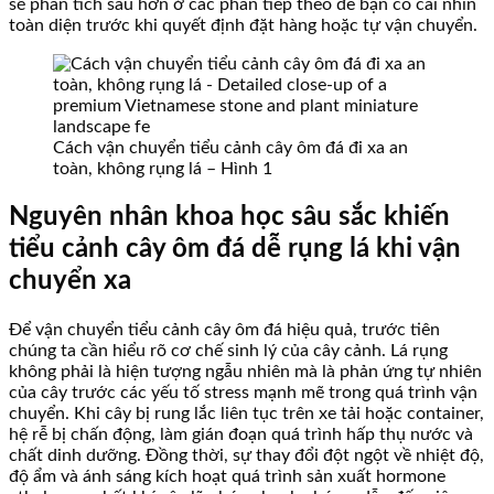
sẽ phân tích sâu hơn ở các phần tiếp theo để bạn có cái nhìn
toàn diện trước khi quyết định đặt hàng hoặc tự vận chuyển.
Cách vận chuyển tiểu cảnh cây ôm đá đi xa an
toàn, không rụng lá – Hình 1
Nguyên nhân khoa học sâu sắc khiến
tiểu cảnh cây ôm đá dễ rụng lá khi vận
chuyển xa
Để vận chuyển tiểu cảnh cây ôm đá hiệu quả, trước tiên
chúng ta cần hiểu rõ cơ chế sinh lý của cây cảnh. Lá rụng
không phải là hiện tượng ngẫu nhiên mà là phản ứng tự nhiên
của cây trước các yếu tố stress mạnh mẽ trong quá trình vận
chuyển. Khi cây bị rung lắc liên tục trên xe tải hoặc container,
hệ rễ bị chấn động, làm gián đoạn quá trình hấp thụ nước và
chất dinh dưỡng. Đồng thời, sự thay đổi đột ngột về nhiệt độ,
độ ẩm và ánh sáng kích hoạt quá trình sản xuất hormone