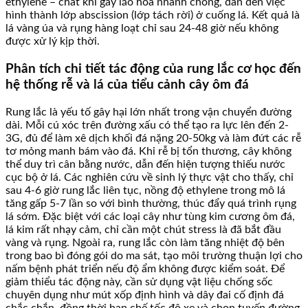
ethylene – chất khí gây lão hóa nhanh chóng, dẫn đến việc
hình thành lớp abscission (lớp tách rời) ở cuống lá. Kết quả là
lá vàng úa và rụng hàng loạt chỉ sau 24-48 giờ nếu không
được xử lý kịp thời.
Phân tích chi tiết tác động của rung lắc cơ học đến
hệ thống rễ và lá của tiểu cảnh cây ôm đá
Rung lắc là yếu tố gây hại lớn nhất trong vận chuyển đường
dài. Mỗi cú xóc trên đường xấu có thể tạo ra lực lên đến 2-
3G, đủ để làm xê dịch khối đá nặng 20-50kg và làm đứt các rễ
tơ mỏng manh bám vào đá. Khi rễ bị tổn thương, cây không
thể duy trì cân bằng nước, dẫn đến hiện tượng thiếu nước
cục bộ ở lá. Các nghiên cứu về sinh lý thực vật cho thấy, chỉ
sau 4-6 giờ rung lắc liên tục, nồng độ ethylene trong mô lá
tăng gấp 5-7 lần so với bình thường, thúc đẩy quá trình rụng
lá sớm. Đặc biệt với các loại cây như tùng kim cương ôm đá,
lá kim rất nhạy cảm, chỉ cần một chút stress là đã bắt đầu
vàng và rụng. Ngoài ra, rung lắc còn làm tăng nhiệt độ bên
trong bao bì đóng gói do ma sát, tạo môi trường thuận lợi cho
nấm bệnh phát triển nếu độ ẩm không được kiểm soát. Để
giảm thiểu tác động này, cần sử dụng vật liệu chống sốc
chuyên dụng như mút xốp định hình và dây đai cố định đá
chắc chắn, đồng thời hạn chế tốc độ xe và chọn tuyến đường