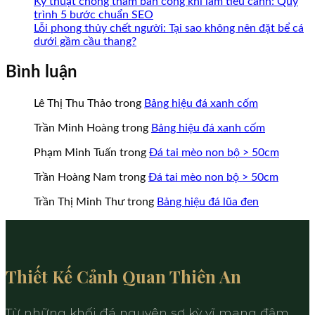
Kỹ thuật chống thấm ban công khi làm tiểu cảnh: Quy
trình 5 bước chuẩn SEO
Lỗi phong thủy chết người: Tại sao không nên đặt bể cá
dưới gầm cầu thang?
Bình luận
Lê Thị Thu Thảo
trong
Bảng hiệu đá xanh cốm
Trần Minh Hoàng
trong
Bảng hiệu đá xanh cốm
Phạm Minh Tuấn
trong
Đá tai mèo non bộ > 50cm
Trần Hoàng Nam
trong
Đá tai mèo non bộ > 50cm
Trần Thị Minh Thư
trong
Bảng hiệu đá lũa đen
Thiết Kế Cảnh Quan Thiên An
Từ những khối đá nguyên sơ kỳ vĩ mang đậm