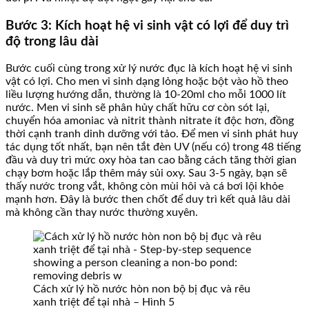
Bước 3: Kích hoạt hệ vi sinh vật có lợi để duy trì
độ trong lâu dài
Bước cuối cùng trong xử lý nước đục là kích hoạt hệ vi sinh
vật có lợi. Cho men vi sinh dạng lỏng hoặc bột vào hồ theo
liều lượng hướng dẫn, thường là 10-20ml cho mỗi 1000 lít
nước. Men vi sinh sẽ phân hủy chất hữu cơ còn sót lại,
chuyển hóa amoniac và nitrit thành nitrate ít độc hơn, đồng
thời cạnh tranh dinh dưỡng với tảo. Để men vi sinh phát huy
tác dụng tốt nhất, bạn nên tắt đèn UV (nếu có) trong 48 tiếng
đầu và duy trì mức oxy hòa tan cao bằng cách tăng thời gian
chạy bơm hoặc lắp thêm máy sủi oxy. Sau 3-5 ngày, bạn sẽ
thấy nước trong vắt, không còn mùi hôi và cá bơi lội khỏe
mạnh hơn. Đây là bước then chốt để duy trì kết quả lâu dài
mà không cần thay nước thường xuyên.
Cách xử lý hồ nước hòn non bộ bị đục và rêu
xanh triệt để tại nhà – Hình 5