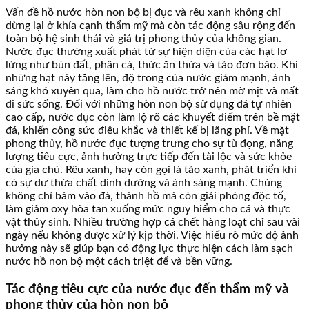
Vấn đề hồ nước hòn non bộ bị đục và rêu xanh không chỉ
dừng lại ở khía cạnh thẩm mỹ mà còn tác động sâu rộng đến
toàn bộ hệ sinh thái và giá trị phong thủy của không gian.
Nước đục thường xuất phát từ sự hiện diện của các hạt lơ
lửng như bùn đất, phân cá, thức ăn thừa và tảo đơn bào. Khi
những hạt này tăng lên, độ trong của nước giảm mạnh, ánh
sáng khó xuyên qua, làm cho hồ nước trở nên mờ mịt và mất
đi sức sống. Đối với những hòn non bộ sử dụng đá tự nhiên
cao cấp, nước đục còn làm lộ rõ các khuyết điểm trên bề mặt
đá, khiến công sức điêu khắc và thiết kế bị lãng phí. Về mặt
phong thủy, hồ nước đục tượng trưng cho sự tù đọng, năng
lượng tiêu cực, ảnh hưởng trực tiếp đến tài lộc và sức khỏe
của gia chủ. Rêu xanh, hay còn gọi là tảo xanh, phát triển khi
có sự dư thừa chất dinh dưỡng và ánh sáng mạnh. Chúng
không chỉ bám vào đá, thành hồ mà còn giải phóng độc tố,
làm giảm oxy hòa tan xuống mức nguy hiểm cho cá và thực
vật thủy sinh. Nhiều trường hợp cá chết hàng loạt chỉ sau vài
ngày nếu không được xử lý kịp thời. Việc hiểu rõ mức độ ảnh
hưởng này sẽ giúp bạn có động lực thực hiện cách làm sạch
nước hồ non bộ một cách triệt để và bền vững.
Tác động tiêu cực của nước đục đến thẩm mỹ và
phong thủy của hòn non bộ