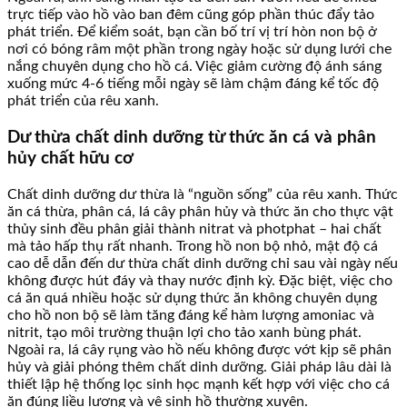
trực tiếp vào hồ vào ban đêm cũng góp phần thúc đẩy tảo
phát triển. Để kiểm soát, bạn cần bố trí vị trí hòn non bộ ở
nơi có bóng râm một phần trong ngày hoặc sử dụng lưới che
nắng chuyên dụng cho hồ cá. Việc giảm cường độ ánh sáng
xuống mức 4-6 tiếng mỗi ngày sẽ làm chậm đáng kể tốc độ
phát triển của rêu xanh.
Dư thừa chất dinh dưỡng từ thức ăn cá và phân
hủy chất hữu cơ
Chất dinh dưỡng dư thừa là “nguồn sống” của rêu xanh. Thức
ăn cá thừa, phân cá, lá cây phân hủy và thức ăn cho thực vật
thủy sinh đều phân giải thành nitrat và photphat – hai chất
mà tảo hấp thụ rất nhanh. Trong hồ non bộ nhỏ, mật độ cá
cao dễ dẫn đến dư thừa chất dinh dưỡng chỉ sau vài ngày nếu
không được hút đáy và thay nước định kỳ. Đặc biệt, việc cho
cá ăn quá nhiều hoặc sử dụng thức ăn không chuyên dụng
cho hồ non bộ sẽ làm tăng đáng kể hàm lượng amoniac và
nitrit, tạo môi trường thuận lợi cho tảo xanh bùng phát.
Ngoài ra, lá cây rụng vào hồ nếu không được vớt kịp sẽ phân
hủy và giải phóng thêm chất dinh dưỡng. Giải pháp lâu dài là
thiết lập hệ thống lọc sinh học mạnh kết hợp với việc cho cá
ăn đúng liều lượng và vệ sinh hồ thường xuyên.