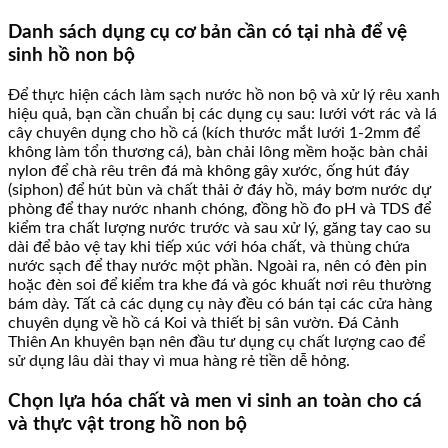
Danh sách dụng cụ cơ bản cần có tại nhà để vệ
sinh hồ non bộ
Để thực hiện cách làm sạch nước hồ non bộ và xử lý rêu xanh
hiệu quả, bạn cần chuẩn bị các dụng cụ sau: lưới vớt rác và lá
cây chuyên dụng cho hồ cá (kích thước mắt lưới 1-2mm để
không làm tổn thương cá), bàn chải lông mềm hoặc bàn chải
nylon để chà rêu trên đá mà không gây xước, ống hút đáy
(siphon) để hút bùn và chất thải ở đáy hồ, máy bơm nước dự
phòng để thay nước nhanh chóng, đồng hồ đo pH và TDS để
kiểm tra chất lượng nước trước và sau xử lý, găng tay cao su
dài để bảo vệ tay khi tiếp xúc với hóa chất, và thùng chứa
nước sạch để thay nước một phần. Ngoài ra, nên có đèn pin
hoặc đèn soi để kiểm tra khe đá và góc khuất nơi rêu thường
bám dày. Tất cả các dụng cụ này đều có bán tại các cửa hàng
chuyên dụng về hồ cá Koi và thiết bị sân vườn. Đá Cảnh
Thiên An khuyên bạn nên đầu tư dụng cụ chất lượng cao để
sử dụng lâu dài thay vì mua hàng rẻ tiền dễ hỏng.
Chọn lựa hóa chất và men vi sinh an toàn cho cá
và thực vật trong hồ non bộ