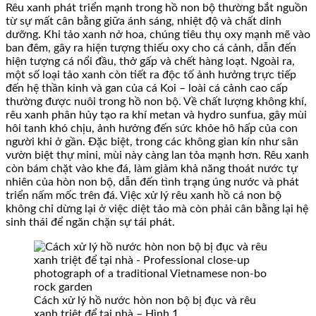
Rêu xanh phát triển mạnh trong hồ non bộ thường bắt nguồn
từ sự mất cân bằng giữa ánh sáng, nhiệt độ và chất dinh
dưỡng. Khi tảo xanh nở hoa, chúng tiêu thụ oxy mạnh mẽ vào
ban đêm, gây ra hiện tượng thiếu oxy cho cá cảnh, dẫn đến
hiện tượng cá nổi đầu, thở gấp và chết hàng loạt. Ngoài ra,
một số loại tảo xanh còn tiết ra độc tố ảnh hưởng trực tiếp
đến hệ thần kinh và gan của cá Koi – loài cá cảnh cao cấp
thường được nuôi trong hồ non bộ. Về chất lượng không khí,
rêu xanh phân hủy tạo ra khí metan và hydro sunfua, gây mùi
hôi tanh khó chịu, ảnh hưởng đến sức khỏe hô hấp của con
người khi ở gần. Đặc biệt, trong các không gian kín như sân
vườn biệt thự mini, mùi này càng lan tỏa mạnh hơn. Rêu xanh
còn bám chặt vào khe đá, làm giảm khả năng thoát nước tự
nhiên của hòn non bộ, dẫn đến tình trạng úng nước và phát
triển nấm mốc trên đá. Việc xử lý rêu xanh hồ cá non bộ
không chỉ dừng lại ở việc diệt tảo mà còn phải cân bằng lại hệ
sinh thái để ngăn chặn sự tái phát.
Cách xử lý hồ nước hòn non bộ bị đục và rêu
xanh triệt để tại nhà – Hình 1