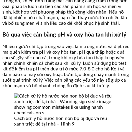
trong hồ, khiến tình trạng mất cân bằng càng trầm trọng hơn.
Giải pháp là luôn ưu tiên các sản phẩm sinh học và men vi
sinh, kết hợp với phương pháp thủ công kiên nhẫn. Nếu hồ
đã bị nhiễm hóa chất mạnh, bạn cần thay nước lớn nhiều lần
và bổ sung men vi sinh liều cao để khôi phục hệ sinh thái.
Bỏ qua việc cân bằng pH và oxy hòa tan khi xử lý
Nhiều người chỉ tập trung vào việc làm trong nước và diệt rêu
mà quên kiểm tra pH và oxy hòa tan. pH quá thấp hoặc quá
cao sẽ gây sốc cho cá, trong khi oxy hòa tan thấp là nguyên
nhân chính khiến cá chết sau khi xử lý. Luôn sử dụng bộ test
kit để kiểm tra pH (nên duy trì ở mức 7.0-8.0 cho hồ Koi) và
đảm bảo có máy sủi oxy hoặc bơm tạo dòng chảy mạnh trong
suốt quá trình xử lý. Việc cân bằng các yếu tố này sẽ giúp cá
khỏe mạnh và hồ nhanh chóng ổn định sau khi xử lý.
Cách xử lý hồ nước hòn non bộ bị đục và rêu
xanh triệt để tại nhà – Hình 9