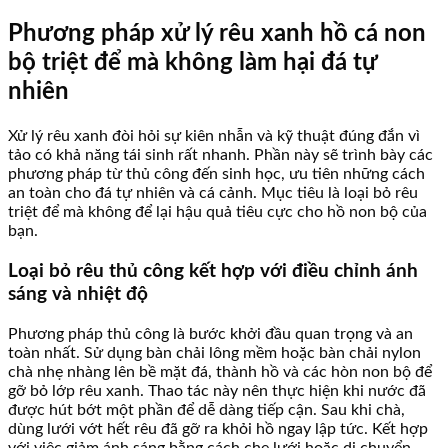
Phương pháp xử lý rêu xanh hồ cá non
bộ triệt để mà không làm hại đá tự
nhiên
Xử lý rêu xanh đòi hỏi sự kiên nhẫn và kỹ thuật đúng đắn vì
tảo có khả năng tái sinh rất nhanh. Phần này sẽ trình bày các
phương pháp từ thủ công đến sinh học, ưu tiên những cách
an toàn cho đá tự nhiên và cá cảnh. Mục tiêu là loại bỏ rêu
triệt để mà không để lại hậu quả tiêu cực cho hồ non bộ của
bạn.
Loại bỏ rêu thủ công kết hợp với điều chỉnh ánh
sáng và nhiệt độ
Phương pháp thủ công là bước khởi đầu quan trọng và an
toàn nhất. Sử dụng bàn chải lông mềm hoặc bàn chải nylon
chà nhẹ nhàng lên bề mặt đá, thành hồ và các hòn non bộ để
gỡ bỏ lớp rêu xanh. Thao tác này nên thực hiện khi nước đã
được hút bớt một phần để dễ dàng tiếp cận. Sau khi chà,
dùng lưới vớt hết rêu đã gỡ ra khỏi hồ ngay lập tức. Kết hợp
với việc giảm ánh sáng bằng cách che lưới hoặc di chuyển