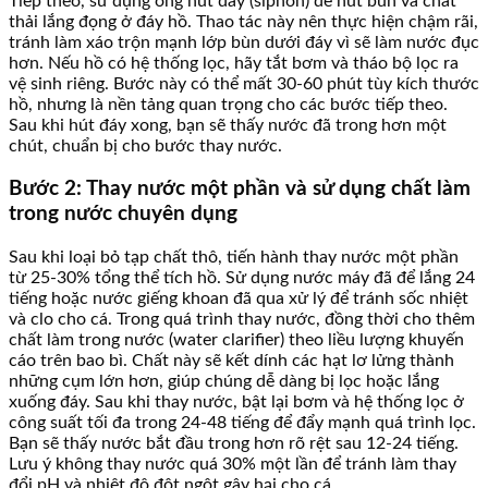
Tiếp theo, sử dụng ống hút đáy (siphon) để hút bùn và chất
thải lắng đọng ở đáy hồ. Thao tác này nên thực hiện chậm rãi,
tránh làm xáo trộn mạnh lớp bùn dưới đáy vì sẽ làm nước đục
hơn. Nếu hồ có hệ thống lọc, hãy tắt bơm và tháo bộ lọc ra
vệ sinh riêng. Bước này có thể mất 30-60 phút tùy kích thước
hồ, nhưng là nền tảng quan trọng cho các bước tiếp theo.
Sau khi hút đáy xong, bạn sẽ thấy nước đã trong hơn một
chút, chuẩn bị cho bước thay nước.
Bước 2: Thay nước một phần và sử dụng chất làm
trong nước chuyên dụng
Sau khi loại bỏ tạp chất thô, tiến hành thay nước một phần
từ 25-30% tổng thể tích hồ. Sử dụng nước máy đã để lắng 24
tiếng hoặc nước giếng khoan đã qua xử lý để tránh sốc nhiệt
và clo cho cá. Trong quá trình thay nước, đồng thời cho thêm
chất làm trong nước (water clarifier) theo liều lượng khuyến
cáo trên bao bì. Chất này sẽ kết dính các hạt lơ lửng thành
những cụm lớn hơn, giúp chúng dễ dàng bị lọc hoặc lắng
xuống đáy. Sau khi thay nước, bật lại bơm và hệ thống lọc ở
công suất tối đa trong 24-48 tiếng để đẩy mạnh quá trình lọc.
Bạn sẽ thấy nước bắt đầu trong hơn rõ rệt sau 12-24 tiếng.
Lưu ý không thay nước quá 30% một lần để tránh làm thay
đổi pH và nhiệt độ đột ngột gây hại cho cá.