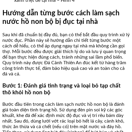
xanh triệt để tại nhà – Hình 4
Hướng dẫn từng bước cách làm sạch
nước hồ non bộ bị đục tại nhà
Sau khi đã chuẩn bị đầy đủ, bạn có thể bắt đầu quy trình xử lý
nước đục. Phần này sẽ hướng dẫn chi tiết từng bước một
cách dễ hiểu, có thể áp dụng ngay tại nhà mà không cần gọi
thợ. Mỗi bước đều được giải thích lý do và lưu ý quan trọng
để bạn thực hiện đúng cách, tránh những sai lầm phổ biến.
Quy trình này được Đá Cảnh Thiên An đúc kết từ hàng trăm
công trình thực tế, đảm bảo hiệu quả cao và an toàn cho cả
đá và cá.
Bước 1: Đánh giá tình trạng và loại bỏ tạp chất
thô khỏi hồ non bộ
Bước đầu tiên trong cách làm sạch nước hồ non bộ là đánh
giá toàn diện tình trạng hồ. Sử dụng đèn pin soi kỹ các góc
khuất, khe đá để xác định mức độ đục và vị trí rêu bám dày
nhất. Sau đó, dùng lưới vớt rác loại bỏ hết lá cây, cành khô,
thức ăn thừa và cá chết (nếu có) trên mặt nước và đáy hồ.