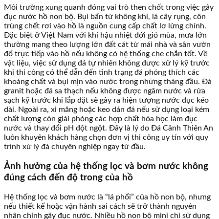
Môi trường xung quanh đóng vai trò then chốt trong việc gây
đục nước hồ non bộ. Bụi bẩn từ không khí, lá cây rụng, côn
trùng chết rơi vào hồ là nguồn cung cấp chất lơ lửng chính.
Đặc biệt ở Việt Nam với khí hậu nhiệt đới gió mùa, mưa lớn
thường mang theo lượng lớn đất cát từ mái nhà và sân vườn
đổ trực tiếp vào hồ nếu không có hệ thống che chắn tốt. Về
vật liệu, việc sử dụng đá tự nhiên không được xử lý kỹ trước
khi thi công có thể dẫn đến tình trạng đá phóng thích các
khoáng chất và bụi mịn vào nước trong những tháng đầu. Đá
granit hoặc đá sa thạch nếu không được ngâm nước và rửa
sạch kỹ trước khi lắp đặt sẽ gây ra hiện tượng nước đục kéo
dài. Ngoài ra, xi măng hoặc keo dán đá nếu sử dụng loại kém
chất lượng còn giải phóng các hợp chất hóa học làm đục
nước và thay đổi pH đột ngột. Đây là lý do Đá Cảnh Thiên An
luôn khuyên khách hàng chọn đơn vị thi công uy tín với quy
trình xử lý đá chuyên nghiệp ngay từ đầu.
Ảnh hưởng của hệ thống lọc và bơm nước không
đúng cách đến độ trong của hồ
Hệ thống lọc và bơm nước là “lá phổi” của hồ non bộ, nhưng
nếu thiết kế hoặc vận hành sai cách sẽ trở thành nguyên
nhân chính gây đục nước. Nhiều hồ non bộ mini chỉ sử dụng