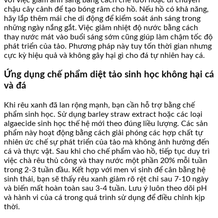
chậu cây cảnh để tạo bóng râm cho hồ. Nếu hồ có khả năng,
hãy lắp thêm mái che di động để kiểm soát ánh sáng trong
những ngày nắng gắt. Việc giảm nhiệt độ nước bằng cách
thay nước mát vào buổi sáng sớm cũng giúp làm chậm tốc độ
phát triển của tảo. Phương pháp này tuy tốn thời gian nhưng
cực kỳ hiệu quả và không gây hại gì cho đá tự nhiên hay cá.
Ứng dụng chế phẩm diệt tảo sinh học không hại cá
và đá
Khi rêu xanh đã lan rộng mạnh, bạn cần hỗ trợ bằng chế
phẩm sinh học. Sử dụng barley straw extract hoặc các loại
algaecide sinh học thế hệ mới theo đúng liều lượng. Các sản
phẩm này hoạt động bằng cách giải phóng các hợp chất tự
nhiên ức chế sự phát triển của tảo mà không ảnh hưởng đến
cá và thực vật. Sau khi cho chế phẩm vào hồ, tiếp tục duy trì
việc chà rêu thủ công và thay nước một phần 20% mỗi tuần
trong 2-3 tuần đầu. Kết hợp với men vi sinh để cân bằng hệ
sinh thái, bạn sẽ thấy rêu xanh giảm rõ rệt chỉ sau 7-10 ngày
và biến mất hoàn toàn sau 3-4 tuần. Lưu ý luôn theo dõi pH
và hành vi của cá trong quá trình sử dụng để điều chỉnh kịp
thời.