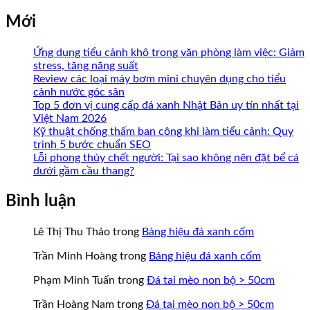
Mới
Ứng dụng tiểu cảnh khô trong văn phòng làm việc: Giảm
stress, tăng năng suất
Review các loại máy bơm mini chuyên dụng cho tiểu
cảnh nước góc sân
Top 5 đơn vị cung cấp đá xanh Nhật Bản uy tín nhất tại
Việt Nam 2026
Kỹ thuật chống thấm ban công khi làm tiểu cảnh: Quy
trình 5 bước chuẩn SEO
Lỗi phong thủy chết người: Tại sao không nên đặt bể cá
dưới gầm cầu thang?
Bình luận
Lê Thị Thu Thảo
trong
Bảng hiệu đá xanh cốm
Trần Minh Hoàng
trong
Bảng hiệu đá xanh cốm
Phạm Minh Tuấn
trong
Đá tai mèo non bộ > 50cm
Trần Hoàng Nam
trong
Đá tai mèo non bộ > 50cm