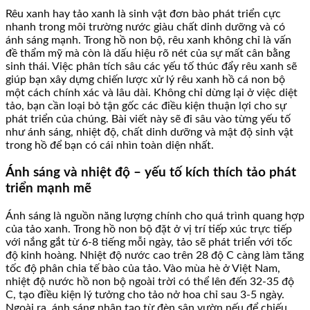
Rêu xanh hay tảo xanh là sinh vật đơn bào phát triển cực
nhanh trong môi trường nước giàu chất dinh dưỡng và có
ánh sáng mạnh. Trong hồ non bộ, rêu xanh không chỉ là vấn
đề thẩm mỹ mà còn là dấu hiệu rõ nét của sự mất cân bằng
sinh thái. Việc phân tích sâu các yếu tố thúc đẩy rêu xanh sẽ
giúp bạn xây dựng chiến lược xử lý rêu xanh hồ cá non bộ
một cách chính xác và lâu dài. Không chỉ dừng lại ở việc diệt
tảo, bạn cần loại bỏ tận gốc các điều kiện thuận lợi cho sự
phát triển của chúng. Bài viết này sẽ đi sâu vào từng yếu tố
như ánh sáng, nhiệt độ, chất dinh dưỡng và mật độ sinh vật
trong hồ để bạn có cái nhìn toàn diện nhất.
Ánh sáng và nhiệt độ – yếu tố kích thích tảo phát
triển mạnh mẽ
Ánh sáng là nguồn năng lượng chính cho quá trình quang hợp
của tảo xanh. Trong hồ non bộ đặt ở vị trí tiếp xúc trực tiếp
với nắng gắt từ 6-8 tiếng mỗi ngày, tảo sẽ phát triển với tốc
độ kinh hoàng. Nhiệt độ nước cao trên 28 độ C càng làm tăng
tốc độ phân chia tế bào của tảo. Vào mùa hè ở Việt Nam,
nhiệt độ nước hồ non bộ ngoài trời có thể lên đến 32-35 độ
C, tạo điều kiện lý tưởng cho tảo nở hoa chỉ sau 3-5 ngày.
Ngoài ra, ánh sáng nhân tạo từ đèn sân vườn nếu để chiếu