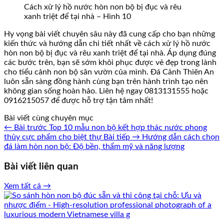
Cách xử lý hồ nước hòn non bộ bị đục và rêu
xanh triệt để tại nhà – Hình 10
Hy vọng bài viết chuyên sâu này đã cung cấp cho bạn những
kiến thức và hướng dẫn chi tiết nhất về cách xử lý hồ nước
hòn non bộ bị đục và rêu xanh triệt để tại nhà. Áp dụng đúng
các bước trên, bạn sẽ sớm khôi phục được vẻ đẹp trong lành
cho tiểu cảnh non bộ sân vườn của mình. Đá Cảnh Thiên An
luôn sẵn sàng đồng hành cùng bạn trên hành trình tạo nên
không gian sống hoàn hảo. Liên hệ ngay 0813131555 hoặc
0916215057 để được hỗ trợ tận tâm nhất!
Bài viết cùng chuyên mục
← Bài trước
Top 10 mẫu non bộ kết hợp thác nước phong
thủy cực phẩm cho biệt thự
Bài tiếp →
Hướng dẫn cách chọn
đá làm hòn non bộ: Độ bền, thẩm mỹ và năng lượng
Bài viết liên quan
Xem tất cả →