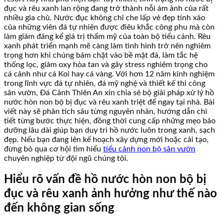
đục và rêu xanh lan rộng đang trở thành nỗi ám ảnh của rất
nhiều gia chủ. Nước đục không chỉ che lấp vẻ đẹp tinh xảo
của những viên đá tự nhiên được điêu khắc công phu mà còn
làm giảm đáng kể giá trị thẩm mỹ của toàn bộ tiểu cảnh. Rêu
xanh phát triển mạnh mẽ càng làm tình hình trở nên nghiêm
trọng hơn khi chúng bám chặt vào bề mặt đá, làm tắc hệ
thống lọc, giảm oxy hòa tan và gây stress nghiêm trọng cho
cá cảnh như cá Koi hay cá vàng. Với hơn 12 năm kinh nghiệm
trong lĩnh vực đá tự nhiên, đá mỹ nghệ và thiết kế thi công
sân vườn, Đá Cảnh Thiên An xin chia sẻ bộ giải pháp xử lý hồ
nước hòn non bộ bị đục và rêu xanh triệt để ngay tại nhà. Bài
viết này sẽ phân tích sâu từng nguyên nhân, hướng dẫn chi
tiết từng bước thực hiện, đồng thời cung cấp những mẹo bảo
dưỡng lâu dài giúp bạn duy trì hồ nước luôn trong xanh, sạch
đẹp. Nếu bạn đang lên kế hoạch xây dựng mới hoặc cải tạo,
đừng bỏ qua cơ hội tìm hiểu
tiểu cảnh non bộ sân vườn
chuyên nghiệp từ đội ngũ chúng tôi.
Hiểu rõ vấn đề hồ nước hòn non bộ bị
đục và rêu xanh ảnh hưởng như thế nào
đến không gian sống