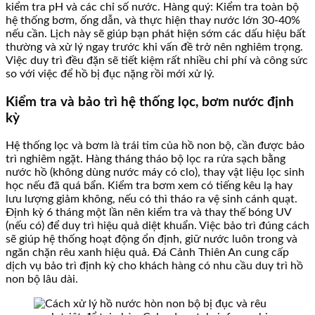
kiểm tra pH và các chỉ số nước. Hàng quý: Kiểm tra toàn bộ
hệ thống bơm, ống dẫn, và thực hiện thay nước lớn 30-40%
nếu cần. Lịch này sẽ giúp bạn phát hiện sớm các dấu hiệu bất
thường và xử lý ngay trước khi vấn đề trở nên nghiêm trọng.
Việc duy trì đều đặn sẽ tiết kiệm rất nhiều chi phí và công sức
so với việc để hồ bị đục nặng rồi mới xử lý.
Kiểm tra và bảo trì hệ thống lọc, bơm nước định
kỳ
Hệ thống lọc và bơm là trái tim của hồ non bộ, cần được bảo
trì nghiêm ngặt. Hàng tháng tháo bộ lọc ra rửa sạch bằng
nước hồ (không dùng nước máy có clo), thay vật liệu lọc sinh
học nếu đã quá bẩn. Kiểm tra bơm xem có tiếng kêu lạ hay
lưu lượng giảm không, nếu có thì tháo ra vệ sinh cánh quạt.
Định kỳ 6 tháng một lần nên kiểm tra và thay thế bóng UV
(nếu có) để duy trì hiệu quả diệt khuẩn. Việc bảo trì đúng cách
sẽ giúp hệ thống hoạt động ổn định, giữ nước luôn trong và
ngăn chặn rêu xanh hiệu quả. Đá Cảnh Thiên An cung cấp
dịch vụ bảo trì định kỳ cho khách hàng có nhu cầu duy trì hồ
non bộ lâu dài.