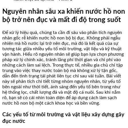
Nguyên nhân sâu xa khiến nước hồ non
bộ trở nên đục và mất đi độ trong suốt
Để xử lý hiệu quả, chúng ta cần đi sâu vào phân tích nguyên
nhân gốc rễ khiến nước hồ non bộ bị đục. Không phải ngẫu
nhiên mà hồ nước lại trở nên đục, mà đó là kết quả của sự
tương tác giữa nhiều yếu tố môi trường, vật liệu và kỹ thuật
vận hành. Hiểu rõ nguyên nhân sẽ giúp bạn lựa chọn phương
pháp xử lý chính xác, tránh lãng phí thời gian và chi phí vào
những cách làm sai lệch. Trong thực tế, nhiều gia chủ chỉ tập
trung vào việc thay nước toàn bộ mà không xử lý tận gốc,
dẫn đến tình trạng tái phát liên tục chỉ sau vài tuần. Bài viết
này sẽ phân tích chi tiết từng nhóm nguyên nhân, từ yếu tố
bên ngoài như thời tiết, ánh sáng đến yếu tố bên trong như
hệ thống lọc, chất lượng đá và mật độ cá nuôi. Sau khi nắm
rõ, bạn sẽ có cái nhìn toàn diện để áp dụng cách làm sạch
nước hồ non bộ một cách khoa học và bền vững.
Các yếu tố từ môi trường và vật liệu xây dựng gây
đục nước