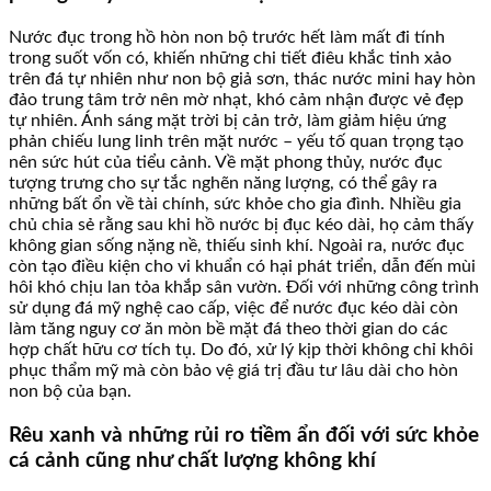
Nước đục trong hồ hòn non bộ trước hết làm mất đi tính
trong suốt vốn có, khiến những chi tiết điêu khắc tinh xảo
trên đá tự nhiên như non bộ giả sơn, thác nước mini hay hòn
đảo trung tâm trở nên mờ nhạt, khó cảm nhận được vẻ đẹp
tự nhiên. Ánh sáng mặt trời bị cản trở, làm giảm hiệu ứng
phản chiếu lung linh trên mặt nước – yếu tố quan trọng tạo
nên sức hút của tiểu cảnh. Về mặt phong thủy, nước đục
tượng trưng cho sự tắc nghẽn năng lượng, có thể gây ra
những bất ổn về tài chính, sức khỏe cho gia đình. Nhiều gia
chủ chia sẻ rằng sau khi hồ nước bị đục kéo dài, họ cảm thấy
không gian sống nặng nề, thiếu sinh khí. Ngoài ra, nước đục
còn tạo điều kiện cho vi khuẩn có hại phát triển, dẫn đến mùi
hôi khó chịu lan tỏa khắp sân vườn. Đối với những công trình
sử dụng đá mỹ nghệ cao cấp, việc để nước đục kéo dài còn
làm tăng nguy cơ ăn mòn bề mặt đá theo thời gian do các
hợp chất hữu cơ tích tụ. Do đó, xử lý kịp thời không chỉ khôi
phục thẩm mỹ mà còn bảo vệ giá trị đầu tư lâu dài cho hòn
non bộ của bạn.
Rêu xanh và những rủi ro tiềm ẩn đối với sức khỏe
cá cảnh cũng như chất lượng không khí