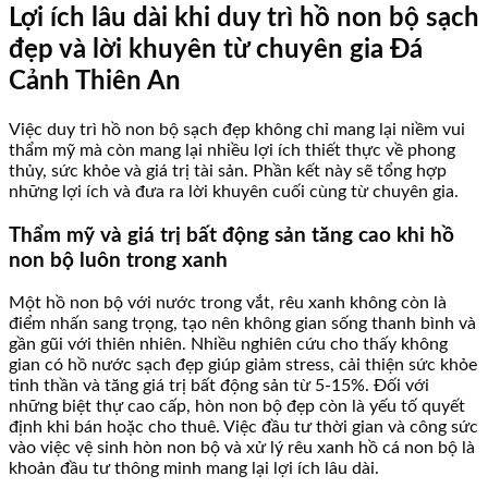
Lợi ích lâu dài khi duy trì hồ non bộ sạch
đẹp và lời khuyên từ chuyên gia Đá
Cảnh Thiên An
Việc duy trì hồ non bộ sạch đẹp không chỉ mang lại niềm vui
thẩm mỹ mà còn mang lại nhiều lợi ích thiết thực về phong
thủy, sức khỏe và giá trị tài sản. Phần kết này sẽ tổng hợp
những lợi ích và đưa ra lời khuyên cuối cùng từ chuyên gia.
Thẩm mỹ và giá trị bất động sản tăng cao khi hồ
non bộ luôn trong xanh
Một hồ non bộ với nước trong vắt, rêu xanh không còn là
điểm nhấn sang trọng, tạo nên không gian sống thanh bình và
gần gũi với thiên nhiên. Nhiều nghiên cứu cho thấy không
gian có hồ nước sạch đẹp giúp giảm stress, cải thiện sức khỏe
tinh thần và tăng giá trị bất động sản từ 5-15%. Đối với
những biệt thự cao cấp, hòn non bộ đẹp còn là yếu tố quyết
định khi bán hoặc cho thuê. Việc đầu tư thời gian và công sức
vào việc vệ sinh hòn non bộ và xử lý rêu xanh hồ cá non bộ là
khoản đầu tư thông minh mang lại lợi ích lâu dài.