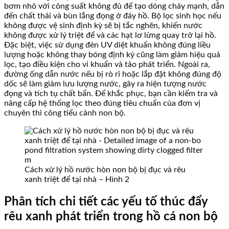
bơm nhỏ với công suất không đủ để tạo dòng chảy mạnh, dẫn
đến chất thải và bùn lắng đọng ở đáy hồ. Bộ lọc sinh học nếu
không được vệ sinh định kỳ sẽ bị tắc nghẽn, khiến nước
không được xử lý triệt để và các hạt lơ lửng quay trở lại hồ.
Đặc biệt, việc sử dụng đèn UV diệt khuẩn không đúng liều
lượng hoặc không thay bóng định kỳ cũng làm giảm hiệu quả
lọc, tạo điều kiện cho vi khuẩn và tảo phát triển. Ngoài ra,
đường ống dẫn nước nếu bị rò rỉ hoặc lắp đặt không đúng độ
dốc sẽ làm giảm lưu lượng nước, gây ra hiện tượng nước
đọng và tích tụ chất bẩn. Để khắc phục, bạn cần kiểm tra và
nâng cấp hệ thống lọc theo đúng tiêu chuẩn của đơn vị
chuyên thi công tiểu cảnh non bộ.
Cách xử lý hồ nước hòn non bộ bị đục và rêu
xanh triệt để tại nhà – Hình 2
Phân tích chi tiết các yếu tố thúc đẩy
rêu xanh phát triển trong hồ cá non bộ