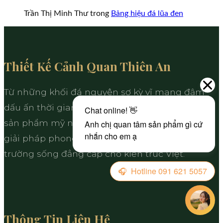
Trần Thị Minh Thư
trong
Bảng hiệu đá lũa đen
Thiết Kế Cảnh Quan Thiên An
Từ những khối đá nguyên sơ kỳ vĩ mang đậm
dấu ấn thời gian, Thiên An cung cấp và chế tác
sản phẩm mỹ nghệ kết hợp hoàn hảo cùng các
giải pháp phong thủy hoàn mỹ, kiến tạo môi
trường sống đẳng cấp cho kiến trúc Việt.
Thông Tin Liên Hệ