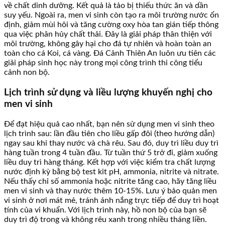
về chất dinh dưỡng. Kết quả là tảo bị thiếu thức ăn và dần
suy yếu. Ngoài ra, men vi sinh còn tạo ra môi trường nước ổn
định, giảm mùi hôi và tăng cường oxy hòa tan gián tiếp thông
qua việc phân hủy chất thải. Đây là giải pháp thân thiện với
môi trường, không gây hại cho đá tự nhiên và hoàn toàn an
toàn cho cá Koi, cá vàng. Đá Cảnh Thiên An luôn ưu tiên các
giải pháp sinh học này trong mọi công trình thi công tiểu
cảnh non bộ.
Lịch trình sử dụng và liều lượng khuyến nghị cho
men vi sinh
Để đạt hiệu quả cao nhất, bạn nên sử dụng men vi sinh theo
lịch trình sau: lần đầu tiên cho liều gấp đôi (theo hướng dẫn)
ngay sau khi thay nước và chà rêu. Sau đó, duy trì liều duy trì
hàng tuần trong 4 tuần đầu. Từ tuần thứ 5 trở đi, giảm xuống
liều duy trì hàng tháng. Kết hợp với việc kiểm tra chất lượng
nước định kỳ bằng bộ test kit pH, ammonia, nitrite và nitrate.
Nếu thấy chỉ số ammonia hoặc nitrite tăng cao, hãy tăng liều
men vi sinh và thay nước thêm 10-15%. Lưu ý bảo quản men
vi sinh ở nơi mát mẻ, tránh ánh nắng trực tiếp để duy trì hoạt
tính của vi khuẩn. Với lịch trình này, hồ non bộ của bạn sẽ
duy trì độ trong và không rêu xanh trong nhiều tháng liền.