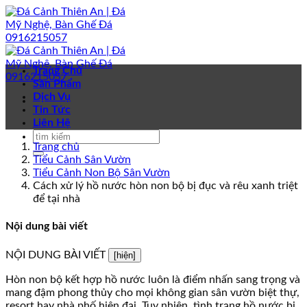
Bỏ
qua
nội
dung
Trang Chủ
Sản Phẩm
Dịch Vụ
Tin Tức
Liên Hệ
Trang chủ
Tiểu Cảnh Sân Vườn
Tiểu Cảnh Non Bộ Sân Vườn
Cách xử lý hồ nước hòn non bộ bị đục và rêu xanh triệt
để tại nhà
Nội dung bài viết
NỘI DUNG BÀI VIẾT
[hiện]
Hòn non bộ kết hợp hồ nước luôn là điểm nhấn sang trọng và
mang đậm phong thủy cho mọi không gian sân vườn biệt thự,
resort hay nhà phố hiện đại. Tuy nhiên, tình trạng hồ nước bị