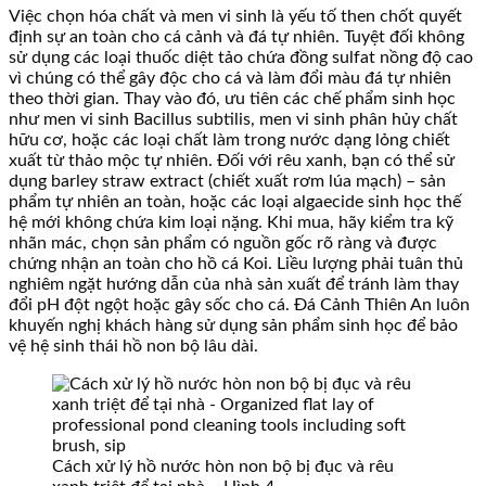
Việc chọn hóa chất và men vi sinh là yếu tố then chốt quyết
định sự an toàn cho cá cảnh và đá tự nhiên. Tuyệt đối không
sử dụng các loại thuốc diệt tảo chứa đồng sulfat nồng độ cao
vì chúng có thể gây độc cho cá và làm đổi màu đá tự nhiên
theo thời gian. Thay vào đó, ưu tiên các chế phẩm sinh học
như men vi sinh Bacillus subtilis, men vi sinh phân hủy chất
hữu cơ, hoặc các loại chất làm trong nước dạng lỏng chiết
xuất từ thảo mộc tự nhiên. Đối với rêu xanh, bạn có thể sử
dụng barley straw extract (chiết xuất rơm lúa mạch) – sản
phẩm tự nhiên an toàn, hoặc các loại algaecide sinh học thế
hệ mới không chứa kim loại nặng. Khi mua, hãy kiểm tra kỹ
nhãn mác, chọn sản phẩm có nguồn gốc rõ ràng và được
chứng nhận an toàn cho hồ cá Koi. Liều lượng phải tuân thủ
nghiêm ngặt hướng dẫn của nhà sản xuất để tránh làm thay
đổi pH đột ngột hoặc gây sốc cho cá. Đá Cảnh Thiên An luôn
khuyến nghị khách hàng sử dụng sản phẩm sinh học để bảo
vệ hệ sinh thái hồ non bộ lâu dài.
Cách xử lý hồ nước hòn non bộ bị đục và rêu