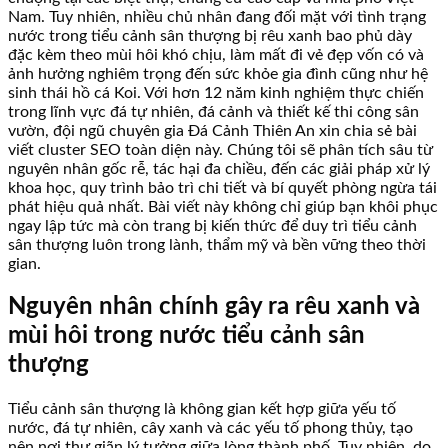
Nam. Tuy nhiên, nhiều chủ nhân đang đối mặt với tình trạng
nước trong tiểu cảnh sân thượng bị rêu xanh bao phủ dày
đặc kèm theo mùi hôi khó chịu, làm mất đi vẻ đẹp vốn có và
ảnh hưởng nghiêm trọng đến sức khỏe gia đình cũng như hệ
sinh thái hồ cá Koi. Với hơn 12 năm kinh nghiệm thực chiến
trong lĩnh vực đá tự nhiên, đá cảnh và thiết kế thi công sân
vườn, đội ngũ chuyên gia Đá Cảnh Thiên An xin chia sẻ bài
viết cluster SEO toàn diện này. Chúng tôi sẽ phân tích sâu từ
nguyên nhân gốc rễ, tác hại đa chiều, đến các giải pháp xử lý
khoa học, quy trình bảo trì chi tiết và bí quyết phòng ngừa tái
phát hiệu quả nhất. Bài viết này không chỉ giúp bạn khôi phục
ngay lập tức mà còn trang bị kiến thức để duy trì tiểu cảnh
sân thượng luôn trong lành, thẩm mỹ và bền vững theo thời
gian.
Nguyên nhân chính gây ra rêu xanh và
mùi hôi trong nước tiểu cảnh sân
thượng
Tiểu cảnh sân thượng là không gian kết hợp giữa yếu tố
nước, đá tự nhiên, cây xanh và các yếu tố phong thủy, tạo
nên nơi thư giãn lý tưởng giữa lòng thành phố. Tuy nhiên, do