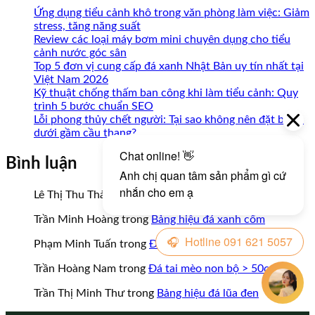
Ứng dụng tiểu cảnh khô trong văn phòng làm việc: Giảm
stress, tăng năng suất
Review các loại máy bơm mini chuyên dụng cho tiểu
cảnh nước góc sân
Top 5 đơn vị cung cấp đá xanh Nhật Bản uy tín nhất tại
Việt Nam 2026
Kỹ thuật chống thấm ban công khi làm tiểu cảnh: Quy
trình 5 bước chuẩn SEO
Lỗi phong thủy chết người: Tại sao không nên đặt bể cá
dưới gầm cầu thang?
Bình luận
Lê Thị Thu Thảo
trong
Bảng hiệu đá xanh cốm
Trần Minh Hoàng
trong
Bảng hiệu đá xanh cốm
Phạm Minh Tuấn
trong
Đá tai mèo non bộ > 50cm
Trần Hoàng Nam
trong
Đá tai mèo non bộ > 50cm
Trần Thị Minh Thư
trong
Bảng hiệu đá lũa đen