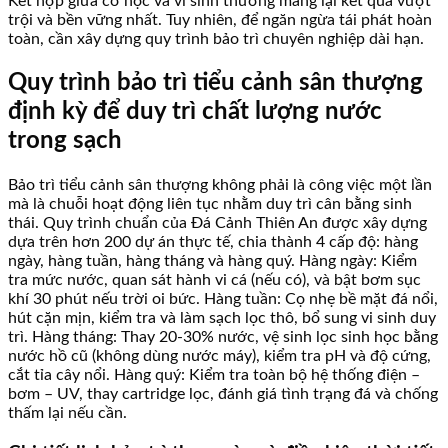
Kết hợp giữa cơ học và vi sinh thường mang lại kết quả vượt
trội và bền vững nhất. Tuy nhiên, để ngăn ngừa tái phát hoàn
toàn, cần xây dựng quy trình bảo trì chuyên nghiệp dài hạn.
Quy trình bảo trì tiểu cảnh sân thượng
định kỳ để duy trì chất lượng nước
trong sạch
Bảo trì tiểu cảnh sân thượng không phải là công việc một lần
mà là chuỗi hoạt động liên tục nhằm duy trì cân bằng sinh
thái. Quy trình chuẩn của Đá Cảnh Thiên An được xây dựng
dựa trên hơn 200 dự án thực tế, chia thành 4 cấp độ: hàng
ngày, hàng tuần, hàng tháng và hàng quý. Hàng ngày: Kiểm
tra mức nước, quan sát hành vi cá (nếu có), và bật bơm sục
khí 30 phút nếu trời oi bức. Hàng tuần: Cọ nhẹ bề mặt đá nổi,
hút cặn mịn, kiểm tra và làm sạch lọc thô, bổ sung vi sinh duy
trì. Hàng tháng: Thay 20-30% nước, vệ sinh lọc sinh học bằng
nước hồ cũ (không dùng nước máy), kiểm tra pH và độ cứng,
cắt tỉa cây nổi. Hàng quý: Kiểm tra toàn bộ hệ thống điện –
bơm – UV, thay cartridge lọc, đánh giá tình trạng đá và chống
thấm lại nếu cần.