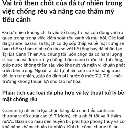
Vai trò then chốt của đá tự nhiên trong
việc chống rêu và nâng cao thẩm mỹ
tiểu cảnh
Đá tự nhiên không chỉ là yếu tố trang trí mà còn đóng vai trò
quan trọng trong việc kiểm soát rêu xanh và mùi hôi. Các loại
đá granite, bazan, sa thạch có độ xốp thấp và bề mặt cứng sẽ
hạn chế sự bám dính của tảo so với bê tông hay đá nhân tạo.
Tại Đá Cảnh Thiên An, chúng tôi luôn chọn đá có hàm lượng
silica cao và được xử lý chống thấm nano trước khi thi công,
giúp nước không thấm sâu vào khe nứt và ngăn vi khuẩn phát
triển bên trong. Ngoài ra, đá tự nhiên còn có khả năng trao
đổi ion tự nhiên, giúp ổn định pH nước ở mức 7.2-7.8 – môi
trường không thuận lợi cho tảo nở hoa.
Phân tích các loại đá phù hợp và kỹ thuật xử lý bề
mặt chống rêu
Granite tự nhiên là lựa chọn hàng đầu cho tiểu cảnh sân
thượng vì độ cứng cao (6-7 Mohs), chịu nhiệt tốt và ít thấm
nước. Bazan có màu đen huyền bí, phù hợp phong thủy và có
khả năng kháng khuẩn tự nhiên. Khi thi công, chúng tôi áp