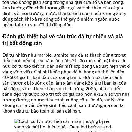
tỏa vào không gian sống trong nhà qua cửa sổ và ban công,
ảnh hưởng đến chất lượng giấc ngủ và tinh thần của cả gia
đình. Về môi trường, nước thải từ tiểu cảnh nếu không xử lý
đúng cách khi xả ra cống có thể gây ô nhiễm nguồn nước
ngầm tại khu vực đô thị đông đúc.
Đánh giá thiệt hại về cấu trúc đá tự nhiên và giá
trị bất động sản
Đá tự nhiên như marble, granite hay đá sa thạch dùng trong
tiểu cảnh nếu bị rêu bám lâu dài sẽ bị ăn mòn bề mặt do acid
hữu cơ từ tảo tiết ra, dẫn đến mất lớp bóng và xuất hiện vết ố
vàng vĩnh viễn. Chi phí khắc phục đá bị hỏng có thể lên đến
40-60% giá trị ban đầu của công trình. Hơn nữa, tiểu cảnh
sân thượng bị xuống cấp làm giảm đáng kể giá trị bán lại của
bất động sản – theo khảo sát thị trường 2025, nhà có tiểu
cảnh đẹp và được bảo trì tốt có giá cao hơn 8-12% so với nhà
tương đương nhưng tiểu cảnh xuống cấp. Do đó, xử lý sớm
không chỉ là vấn đề vệ sinh tiểu cảnh sân thượng mà còn là
khoản đầu tư bảo toàn tài sản dài hạn.