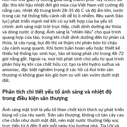
đặc thù khí hậu nhiệt đới gió mùa của Việt Nam với cường độ
nắng cao, nhiệt độ trung bình 28-35 độ C và độ ẩm lớn, nước
trong các hệ thống tiểu cảnh rất dễ bị ô nhiễm. Rêu xanh (tảo
lục) phát triển mạnh mẽ khi có sự kết hợp của ba yếu tố
chính: ánh sáng mặt trời trực tiếp, chất dinh dưỡng dư thừa
và dòng nước ứ đọng. Ánh sáng là “nhiên liệu” cho quá trình
quang hợp của tảo, trong khi chất dinh dưỡng đến từ phân cá
thừa, lá cây rụng, bụi đô thị và thậm chí phân bón từ chậu
cây cảnh xung quanh. Khi bơm tuần hoàn yếu hoặc thiết kế
thiếu hệ thống lọc sinh học, tảo sẽ bùng phát chỉ trong 48-72
giờ nắng gắt. Ngoài ra, mùi hôi phát sinh chủ yếu từ quá trình
phân hủy kỵ khí của chất hữu cơ, tạo ra khí hydro sulfua và
amoniac, đặc biệt nghiêm trọng ở các hồ cá Koi trên sân
thượng vì không gian kín gió hơn so với sân vườn dưới mặt
đất.
Phân tích chi tiết yếu tố ánh sáng và nhiệt độ
trong điều kiện sân thượng
Ánh sáng mặt trời là yếu tố then chốt kích thích sự phát triển
bùng nổ của rêu xanh. Trên sân thượng, không có tán cây cao
che chắn như dưới mặt đất, nên mặt nước thường tiếp xúc
trực tiếp từ 6 đến 9 giờ mỗi ngày tùy hướng nhà. Tia UV và