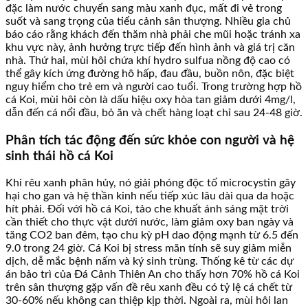
đặc làm nước chuyển sang màu xanh đục, mất đi vẻ trong
suốt và sang trọng của tiểu cảnh sân thượng. Nhiều gia chủ
báo cáo rằng khách đến thăm nhà phải che mũi hoặc tránh xa
khu vực này, ảnh hưởng trực tiếp đến hình ảnh và giá trị căn
nhà. Thứ hai, mùi hôi chứa khí hydro sulfua nồng độ cao có
thể gây kích ứng đường hô hấp, đau đầu, buồn nôn, đặc biệt
nguy hiểm cho trẻ em và người cao tuổi. Trong trường hợp hồ
cá Koi, mùi hôi còn là dấu hiệu oxy hòa tan giảm dưới 4mg/l,
dẫn đến cá nổi đầu, bỏ ăn và chết hàng loạt chỉ sau 24-48 giờ.
Phân tích tác động đến sức khỏe con người và hệ
sinh thái hồ cá Koi
Khi rêu xanh phân hủy, nó giải phóng độc tố microcystin gây
hại cho gan và hệ thần kinh nếu tiếp xúc lâu dài qua da hoặc
hít phải. Đối với hồ cá Koi, tảo che khuất ánh sáng mặt trời
cần thiết cho thực vật dưới nước, làm giảm oxy ban ngày và
tăng CO2 ban đêm, tạo chu kỳ pH dao động mạnh từ 6.5 đến
9.0 trong 24 giờ. Cá Koi bị stress mãn tính sẽ suy giảm miễn
dịch, dễ mắc bệnh nấm và ký sinh trùng. Thống kê từ các dự
án bảo trì của Đá Cảnh Thiên An cho thấy hơn 70% hồ cá Koi
trên sân thượng gặp vấn đề rêu xanh đều có tỷ lệ cá chết từ
30-60% nếu không can thiệp kịp thời. Ngoài ra, mùi hôi lan