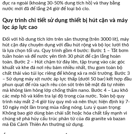
đục ra ngoài (khoảng 30-50% dung tích hồ) và thay bằng
nước mới đã để lắng 24 giờ để loại bỏ clo.
Quy trình chi tiết sử dụng thiết bị hút cặn và máy
lọc áp lực cao
Đối với hồ dung tích lớn trên sân thượng (trên 3000 lít), máy
hút cặn đáy chuyên dụng với đầu hút rộng và bộ lọc lưới thô
là lựa chọn tối ưu. Quy trình gồm 4 bước: Bước 1 – Tắt bơm
tuần hoàn và để nước yên tĩnh 30 phút để cặn lắng hoàn
toàn. Bước 2 – Hút chậm từ đáy lên, tập trung vào các góc
khuất và khe đá nơi rêu bám nhiều nhất, thu gom toàn bộ
chất thải vào túi lọc riêng để không xả ra môi trường. Bước 3
– Sử dụng máy xịt nước áp lực thấp (dưới 50 bar) kết hợp đầu
phun quạt để rửa sạch rêu còn sót trên bề mặt đá tự nhiên
mà không làm hỏng lớp chống thấm nano. Bước 4 – Lau khô
các mép hồ và kiểm tra lại độ trong của nước. Toàn bộ quy
trình này mất 2-4 giờ tùy quy mô và nên thực hiện định kỳ 7-
10 ngày một lần trong mùa nắng nóng. Lưu ý quan trọng:
Không bao giờ dùng bàn chải sắt hoặc hóa chất tẩy mạnh vì
chúng sẽ phá hủy cấu trúc phân tử của đá granite và bazan
mà Đá Cảnh Thiên An thường sử dụng.