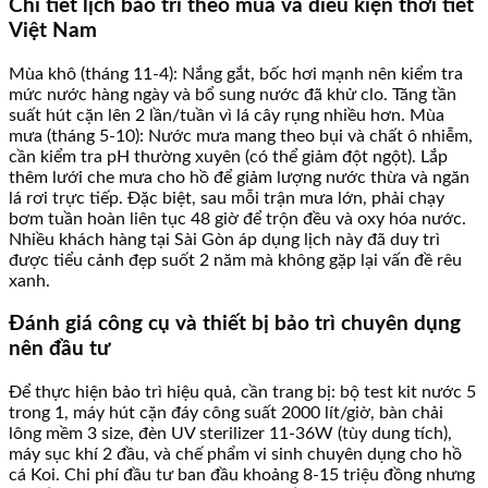
Chi tiết lịch bảo trì theo mùa và điều kiện thời tiết
Việt Nam
Mùa khô (tháng 11-4): Nắng gắt, bốc hơi mạnh nên kiểm tra
mức nước hàng ngày và bổ sung nước đã khử clo. Tăng tần
suất hút cặn lên 2 lần/tuần vì lá cây rụng nhiều hơn. Mùa
mưa (tháng 5-10): Nước mưa mang theo bụi và chất ô nhiễm,
cần kiểm tra pH thường xuyên (có thể giảm đột ngột). Lắp
thêm lưới che mưa cho hồ để giảm lượng nước thừa và ngăn
lá rơi trực tiếp. Đặc biệt, sau mỗi trận mưa lớn, phải chạy
bơm tuần hoàn liên tục 48 giờ để trộn đều và oxy hóa nước.
Nhiều khách hàng tại Sài Gòn áp dụng lịch này đã duy trì
được tiểu cảnh đẹp suốt 2 năm mà không gặp lại vấn đề rêu
xanh.
Đánh giá công cụ và thiết bị bảo trì chuyên dụng
nên đầu tư
Để thực hiện bảo trì hiệu quả, cần trang bị: bộ test kit nước 5
trong 1, máy hút cặn đáy công suất 2000 lít/giờ, bàn chải
lông mềm 3 size, đèn UV sterilizer 11-36W (tùy dung tích),
máy sục khí 2 đầu, và chế phẩm vi sinh chuyên dụng cho hồ
cá Koi. Chi phí đầu tư ban đầu khoảng 8-15 triệu đồng nhưng