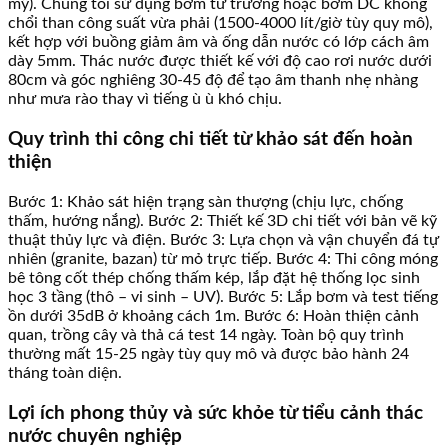
mỹ). Chúng tôi sử dụng bơm từ trường hoặc bơm DC không
chổi than công suất vừa phải (1500-4000 lít/giờ tùy quy mô),
kết hợp với buồng giảm âm và ống dẫn nước có lớp cách âm
dày 5mm. Thác nước được thiết kế với độ cao rơi nước dưới
80cm và góc nghiêng 30-45 độ để tạo âm thanh nhẹ nhàng
như mưa rào thay vì tiếng ù ù khó chịu.
Quy trình thi công chi tiết từ khảo sát đến hoàn
thiện
Bước 1: Khảo sát hiện trạng sàn thượng (chịu lực, chống
thấm, hướng nắng). Bước 2: Thiết kế 3D chi tiết với bản vẽ kỹ
thuật thủy lực và điện. Bước 3: Lựa chọn và vận chuyển đá tự
nhiên (granite, bazan) từ mỏ trực tiếp. Bước 4: Thi công móng
bê tông cốt thép chống thấm kép, lắp đặt hệ thống lọc sinh
học 3 tầng (thô – vi sinh – UV). Bước 5: Lắp bơm và test tiếng
ồn dưới 35dB ở khoảng cách 1m. Bước 6: Hoàn thiện cảnh
quan, trồng cây và thả cá test 14 ngày. Toàn bộ quy trình
thường mất 15-25 ngày tùy quy mô và được bảo hành 24
tháng toàn diện.
Lợi ích phong thủy và sức khỏe từ tiểu cảnh thác
nước chuyên nghiệp