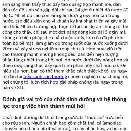
ánh sáng nhìn thấy thúc đẩy tảo quang hợp mạnh mẽ, dẫn
đến tốc độ sinh sản gấp đôi chỉ sau 24 giờ ở nhiệt độ nước 30
độ C. Nhiệt độ cao còn làm giảm lượng oxy hòa tan trong
nước, tạo điều kiện cho vi khuẩn kỵ khí phát triển và gây mùi
hôi thối. Nhiều trường hợp thực tế tại các dự án chúng tôi thi
công cho thấy, chỉ sau một đợt nắng nóng kéo dài 5 ngày mà
không có biện pháp che chắn hoặc xử lý, lớp rêu đã phủ kín
toàn bộ bề mặt, làm giảm độ trong suốt của nước xuống dưới
20cm và gây stress nghiêm trọng cho cá. Hơn nữa, gió trên
cao thường mạnh nhưng không đều, dẫn đến hiện tượng
phân tầng nhiệt trong hồ, nơi lớp nước dưới đáy nóng hơn và
thiếu oxy, càng thúc đẩy quá trình phân hủy chất hữu cơ. Để
hiểu sâu hơn, bạn có thể tham khảo cách thiết kế tối ưu ngay
từ đầu tại
tiểu cảnh sân thượng
chuyên nghiệp của chúng tôi,
nơi chúng tôi luôn tích hợp giải pháp chống rêu ngay trong
bản vẽ 3D.
Đánh giá vai trò của chất dinh dưỡng và hệ thống
lọc trong việc hình thành mùi hôi
Chất dinh dưỡng dư thừa trong nước là “thức ăn” trực tiếp
cho rêu xanh. Nguồn chính bao gồm chất thải cá (amoniac
chuyển hóa thành nitrit và nitrat), lá cây phân hủy, và bụi mịn