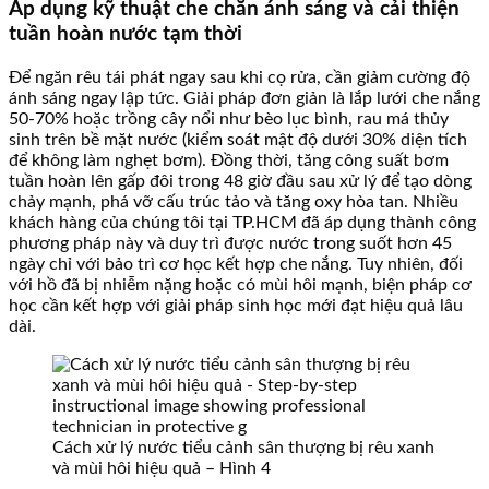
Áp dụng kỹ thuật che chắn ánh sáng và cải thiện
tuần hoàn nước tạm thời
Để ngăn rêu tái phát ngay sau khi cọ rửa, cần giảm cường độ
ánh sáng ngay lập tức. Giải pháp đơn giản là lắp lưới che nắng
50-70% hoặc trồng cây nổi như bèo lục bình, rau má thủy
sinh trên bề mặt nước (kiểm soát mật độ dưới 30% diện tích
để không làm nghẹt bơm). Đồng thời, tăng công suất bơm
tuần hoàn lên gấp đôi trong 48 giờ đầu sau xử lý để tạo dòng
chảy mạnh, phá vỡ cấu trúc tảo và tăng oxy hòa tan. Nhiều
khách hàng của chúng tôi tại TP.HCM đã áp dụng thành công
phương pháp này và duy trì được nước trong suốt hơn 45
ngày chỉ với bảo trì cơ học kết hợp che nắng. Tuy nhiên, đối
với hồ đã bị nhiễm nặng hoặc có mùi hôi mạnh, biện pháp cơ
học cần kết hợp với giải pháp sinh học mới đạt hiệu quả lâu
dài.
Cách xử lý nước tiểu cảnh sân thượng bị rêu xanh
và mùi hôi hiệu quả – Hình 4