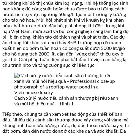
từ không khí đô thị chứa kim loại nặng. Khi hệ thống lọc sinh
học không đủ công suất hoặc chưa được bảo trì đúng cách,
nitrat tích tụ vượt ngưỡng 50mg/l, tạo môi trường lý tưởng
cho tảo nở hoa. Mùi hôi phát sinh khi vi khuẩn kỵ khí phân
hủy chất hữu cơ dưới đáy hồ, giải phóng khí độc. Trong khí
hậu Việt Nam, mưa acid và bụi công nghiệp càng làm tăng độ
pH biến động, khiến tảo dễ thích nghi và phát triển. Các dự
án chúng tôi khảo sát cho thấy 85% trường hợp rêu xanh
xuất hiện do bơm tuần hoàn có công suất dưới 3000 lít/giờ
cho hồ dung tích 2000 lít, dẫn đến “vùng chết” thiếu oxy ở
góc hồ. Giải pháp toàn diện phải bắt đầu từ việc cân bằng lại
chu trình nitơ và tăng cường sục khí liên tục.
Cách xử lý nước tiểu cảnh sân thượng bị rêu xanh
và mùi hôi hiệu quả – Hình 1
Tiếp theo, chúng ta cần xem xét tác động của thiết kế ban
đầu. Nhiều tiểu cảnh sân thượng được xây dựng vội vàng mà
không tính toán lưu lượng nước, độ dốc thoát nước hay vị trí
đặt bơm, dẫn đến nước đọng ở các khe đá và góc khuất. Đá