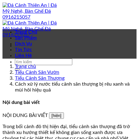
Bỏ
qua
nội
dung
Trang Chủ
Sản Phẩm
Dịch Vụ
Tin Tức
Liên Hệ
Trang chủ
Tiểu Cảnh Sân Vườn
Tiểu Cảnh Sân Thượng
Cách xử lý nước tiểu cảnh sân thượng bị rêu xanh và
mùi hôi hiệu quả
Nội dung bài viết
NỘI DUNG BÀI VIẾT
[hiện]
Trong bối cảnh đô thị hiện đại, tiểu cảnh sân thượng đã trở
thành xu hướng thiết kế không gian sống xanh được ưa
chuộng tại các biệt thự, chung cư cao cấp và nhà phố Việt