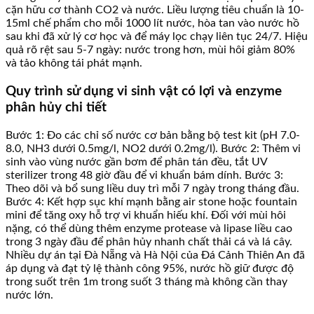
cặn hữu cơ thành CO2 và nước. Liều lượng tiêu chuẩn là 10-
15ml chế phẩm cho mỗi 1000 lít nước, hòa tan vào nước hồ
sau khi đã xử lý cơ học và để máy lọc chạy liên tục 24/7. Hiệu
quả rõ rệt sau 5-7 ngày: nước trong hơn, mùi hôi giảm 80%
và tảo không tái phát mạnh.
Quy trình sử dụng vi sinh vật có lợi và enzyme
phân hủy chi tiết
Bước 1: Đo các chỉ số nước cơ bản bằng bộ test kit (pH 7.0-
8.0, NH3 dưới 0.5mg/l, NO2 dưới 0.2mg/l). Bước 2: Thêm vi
sinh vào vùng nước gần bơm để phân tán đều, tắt UV
sterilizer trong 48 giờ đầu để vi khuẩn bám dính. Bước 3:
Theo dõi và bổ sung liều duy trì mỗi 7 ngày trong tháng đầu.
Bước 4: Kết hợp sục khí mạnh bằng air stone hoặc fountain
mini để tăng oxy hỗ trợ vi khuẩn hiếu khí. Đối với mùi hôi
nặng, có thể dùng thêm enzyme protease và lipase liều cao
trong 3 ngày đầu để phân hủy nhanh chất thải cá và lá cây.
Nhiều dự án tại Đà Nẵng và Hà Nội của Đá Cảnh Thiên An đã
áp dụng và đạt tỷ lệ thành công 95%, nước hồ giữ được độ
trong suốt trên 1m trong suốt 3 tháng mà không cần thay
nước lớn.