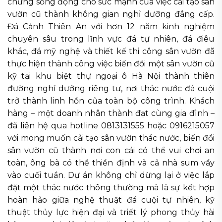
chứng sống động cho sức mạnh của việc cải tạo sân
vườn cũ thành không gian nghỉ dưỡng đẳng cấp.
Đá Cảnh Thiên An với hơn 12 năm kinh nghiệm
chuyên sâu trong lĩnh vực đá tự nhiên, đá điêu
khắc, đá mỹ nghệ và thiết kế thi công sân vườn đã
thực hiện thành công việc biến đổi một sân vườn cũ
kỹ tại khu biệt thự ngoại ô Hà Nội thành thiên
đường nghỉ dưỡng riêng tư, nơi thác nước đá cuội
trở thành linh hồn của toàn bộ công trình. Khách
hàng – một doanh nhân thành đạt cùng gia đình –
đã liên hệ qua hotline 0813131555 hoặc 0916215057
với mong muốn cải tạo sân vườn thác nước, biến đổi
sân vườn cũ thành nơi con cái có thể vui chơi an
toàn, ông bà có thể thiền định và cả nhà sum vầy
vào cuối tuần. Dự án không chỉ dừng lại ở việc lắp
đặt một thác nước thông thường mà là sự kết hợp
hoàn hảo giữa nghệ thuật đá cuội tự nhiên, kỹ
thuật thủy lực hiện đại và triết lý phong thủy hài