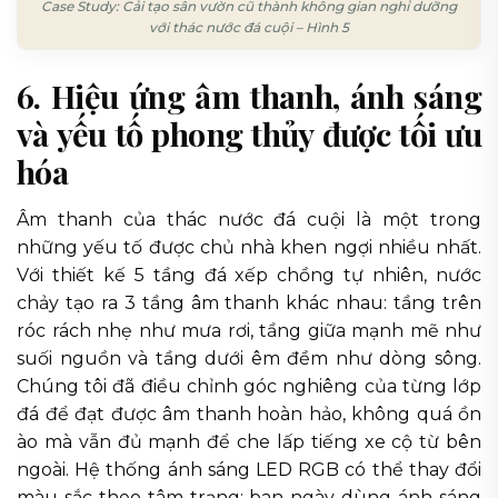
Case Study: Cải tạo sân vườn cũ thành không gian nghỉ dưỡng
với thác nước đá cuội – Hình 5
6. Hiệu ứng âm thanh, ánh sáng
và yếu tố phong thủy được tối ưu
hóa
Âm thanh của thác nước đá cuội là một trong
những yếu tố được chủ nhà khen ngợi nhiều nhất.
Với thiết kế 5 tầng đá xếp chồng tự nhiên, nước
chảy tạo ra 3 tầng âm thanh khác nhau: tầng trên
róc rách nhẹ như mưa rơi, tầng giữa mạnh mẽ như
suối nguồn và tầng dưới êm đềm như dòng sông.
Chúng tôi đã điều chỉnh góc nghiêng của từng lớp
đá để đạt được âm thanh hoàn hảo, không quá ồn
ào mà vẫn đủ mạnh để che lấp tiếng xe cộ từ bên
ngoài. Hệ thống ánh sáng LED RGB có thể thay đổi
màu sắc theo tâm trạng: ban ngày dùng ánh sáng