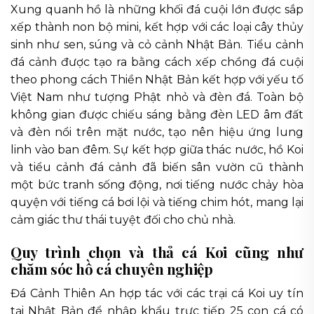
Xung quanh hồ là những khối đá cuội lớn được sắp
xếp thành non bộ mini, kết hợp với các loại cây thủy
sinh như sen, súng và cỏ cảnh Nhật Bản. Tiểu cảnh
đá cảnh được tạo ra bằng cách xếp chồng đá cuội
theo phong cách Thiền Nhật Bản kết hợp với yếu tố
Việt Nam như tượng Phật nhỏ và đèn đá. Toàn bộ
không gian được chiếu sáng bằng đèn LED âm đất
và đèn nổi trên mặt nước, tạo nên hiệu ứng lung
linh vào ban đêm. Sự kết hợp giữa thác nước, hồ Koi
và tiểu cảnh đá cảnh đã biến sân vườn cũ thành
một bức tranh sống động, nơi tiếng nước chảy hòa
quyện với tiếng cá bơi lội và tiếng chim hót, mang lại
cảm giác thư thái tuyệt đối cho chủ nhà.
Quy trình chọn và thả cá Koi cũng như
chăm sóc hồ cá chuyên nghiệp
Đá Cảnh Thiên An hợp tác với các trại cá Koi uy tín
tại Nhật Bản để nhập khẩu trực tiếp 25 con cá có