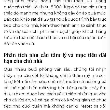
sáng buổi chiều, đồng thời tính toán lưu lượng
nước cần thiết tối thiểu 8000 lít/giờ để tạo hiệu ứng
thác đổ mạnh mẽ nhưng không gây ồn ào quá mức.
Báo cáo khảo sát dài 25 trang đã được trình bày trực
tiếp cho chủ nhà, kèm theo hình ảnh so sánh thực
tế và dự toán chi phí minh bạch, giúp khách hàng
hiểu rõ toàn bộ thách thức và cơ hội của dự án biến
đổi sân vườn cũ.
Phân tích nhu cầu tâm lý và mục tiêu dài
hạn của chủ nhà
Qua nhiều buổi phỏng vấn sâu, chúng tôi nhận
thấy nhu cầu cốt lõi không chỉ là thẩm mỹ mà còn
là sự kết nối cảm xúc: chủ nhà muốn có nơi ông bà
có thể ngồi thiền mỗi sáng bên tiếng nước chảy êm
dịu, trẻ em được học cách yêu thiên nhiên qua việc
cho cá Koi ăn, và cả gia đình có không gian tổ chức
tiệc nhỏ cuối tuần mà không cần đi resort xa xôi.