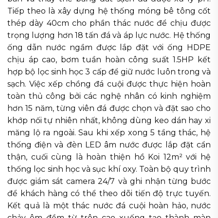
Tiếp theo là xây dựng hệ thống móng bê tông cốt
thép dày 40cm cho phần thác nước để chịu được
trọng lượng hơn 18 tấn đá và áp lực nước. Hệ thống
ống dẫn nước ngầm được lắp đặt với ống HDPE
chịu áp cao, bơm tuần hoàn công suất 1.5HP kết
hợp bộ lọc sinh học 3 cấp để giữ nước luôn trong và
sạch. Việc xếp chồng đá cuội được thực hiện hoàn
toàn thủ công bởi các nghệ nhân có kinh nghiệm
hơn 15 năm, từng viên đá được chọn và đặt sao cho
khớp nối tự nhiên nhất, không dùng keo dán hay xi
măng lộ ra ngoài. Sau khi xếp xong 5 tầng thác, hệ
thống điện và đèn LED âm nước được lắp đặt cẩn
thận, cuối cùng là hoàn thiện hồ Koi 12m² với hệ
thống lọc sinh học và sục khí oxy. Toàn bộ quy trình
được giám sát camera 24/7 và ghi nhận từng bước
để khách hàng có thể theo dõi tiến độ trực tuyến.
Kết quả là một thác nước đá cuội hoàn hảo, nước
chảy êm đềm từ trên cao xuống tạo thành màn