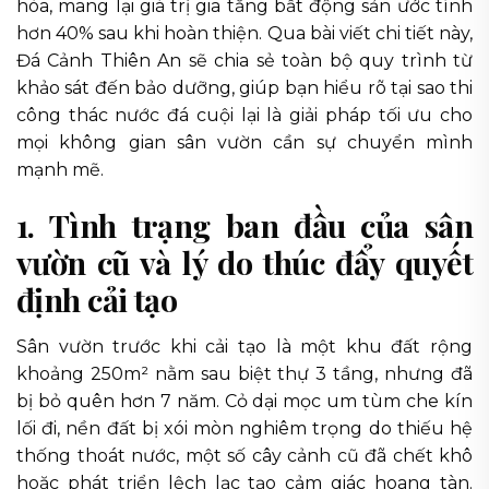
hòa, mang lại giá trị gia tăng bất động sản ước tính
hơn 40% sau khi hoàn thiện. Qua bài viết chi tiết này,
Đá Cảnh Thiên An sẽ chia sẻ toàn bộ quy trình từ
khảo sát đến bảo dưỡng, giúp bạn hiểu rõ tại sao thi
công thác nước đá cuội lại là giải pháp tối ưu cho
mọi không gian sân vườn cần sự chuyển mình
mạnh mẽ.
1. Tình trạng ban đầu của sân
vườn cũ và lý do thúc đẩy quyết
định cải tạo
Sân vườn trước khi cải tạo là một khu đất rộng
khoảng 250m² nằm sau biệt thự 3 tầng, nhưng đã
bị bỏ quên hơn 7 năm. Cỏ dại mọc um tùm che kín
lối đi, nền đất bị xói mòn nghiêm trọng do thiếu hệ
thống thoát nước, một số cây cảnh cũ đã chết khô
hoặc phát triển lệch lạc tạo cảm giác hoang tàn.