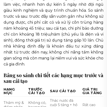
làm việc, nhanh hơn dự kiến 5 ngày nhờ đội ngũ
giàu kinh nghiệm và quy trình chuẩn hóa. So sánh
trước và sau: trước đây sân vườn gần như không sử
dụng được, chi phí cắt cỏ và xử lý côn trùng hàng
năm khoảng 45 triệu; sau cải tạo, chi phí bảo dưỡng
chỉ còn khoảng 18 triệu/năm (chủ yếu là điện và vi
sinh), đồng thời giá trị sử dụng tăng gấp 10 lần. Chủ
nhà khẳng định đây là khoản đầu tư xứng đáng
nhất từ trước đến nay, không chỉ nâng tầm không
gian sống mà còn mang lại niềm vui và sức khỏe cho
cả gia đình.
Bảng so sánh chi tiết các hạng mục trước và
sau cải tạo
HẠNG
TRƯỚC
GIÁ TRỊ
SAU CẢI TẠO
MỤC
CẢI TẠO
GIA TĂNG
Thác nước đá
Thẩm mỹ &
Không có,
cuội 5 tầng + hồ
Rất cao