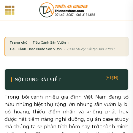
Bỏ
qua
nội
dung
Trang chủ
Tiểu Cảnh Sân Vườn
Tiểu Cảnh Thác Nước Sân Vườn
Case Study: Cải tạo sân vườn cũ thành k
[HIỆN]
NỘI DUNG BÀI VIẾT
Trong bối cảnh nhiều gia đình Việt Nam đang sở
hữu những biệt thự rộng lớn nhưng sân vườn lại bị
bỏ hoang, thiếu điểm nhấn và không phát huy
được hết tiềm năng nghỉ dưỡng, dự án case study
mà chúng ta sẽ phân tích hôm nay trở thành minh