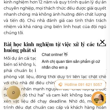
kinh nghiệm hơn 12 năm và quy trình quản lý dự án
chuyên nghiệp, mọi thách thức đều được giải quyết
nhanh chóng mà không ảnh hưởng đến chất lượng
và tiến độ. Chủ nhà đánh giá cao tinh thần trách
nhiệm và khả năng ứng biến linh hoạt của đội ngũ
chúng tôi.
Bài học kinh nghiệm từ việc xử lý các tình
huống phát sinh thực tế
Mỗi dự án cải tạo sân vườn thác nước đều có những
biến số không lường trước được. Bài học lớn nhất là
phải chuẩn bị kỹ lưỡng từ khâu khảo sát và dự
phòng vật liệu, đồng thời duy trì liên lạc chặt chẽ
với chủ nhà để điều chỉnh kịp thời. Đá Cảnh Thiên
An luôn nhấn mạnh nguyên tắc “Chất lượng trước
tiên, tiến độ thứ hai” và cam kết không bao giờ cắt
xén vật liệu để chạy deadline. Nhờ đó, mọi công
trình đều đạt chuẩn cao cấp và khách hàng hoàn