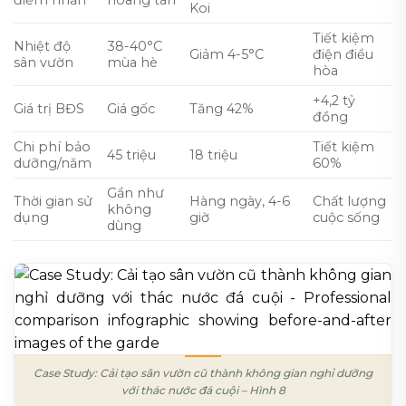
điểm nhấn
hoang tàn
Koi
Tiết kiệm
Nhiệt độ
38-40°C
Giảm 4-5°C
điện điều
sân vườn
mùa hè
hòa
+4,2 tỷ
Giá trị BĐS
Giá gốc
Tăng 42%
đồng
Chi phí bảo
Tiết kiệm
45 triệu
18 triệu
dưỡng/năm
60%
Gần như
Thời gian sử
Hàng ngày, 4-6
Chất lượng
không
dụng
giờ
cuộc sống
dùng
Case Study: Cải tạo sân vườn cũ thành không gian nghỉ dưỡng
với thác nước đá cuội – Hình 8