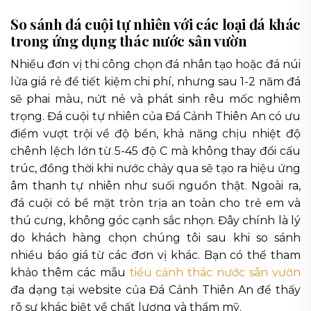
So sánh đá cuội tự nhiên với các loại đá khác
trong ứng dụng thác nước sân vườn
Nhiều đơn vị thi công chọn đá nhân tạo hoặc đá núi
lửa giá rẻ để tiết kiệm chi phí, nhưng sau 1-2 năm đá
sẽ phai màu, nứt nẻ và phát sinh rêu mốc nghiêm
trọng. Đá cuội tự nhiên của Đá Cảnh Thiên An có ưu
điểm vượt trội về độ bền, khả năng chịu nhiệt độ
chênh lệch lớn từ 5-45 độ C mà không thay đổi cấu
trúc, đồng thời khi nước chảy qua sẽ tạo ra hiệu ứng
âm thanh tự nhiên như suối nguồn thật. Ngoài ra,
đá cuội có bề mặt tròn trịa an toàn cho trẻ em và
thú cưng, không góc cạnh sắc nhọn. Đây chính là lý
do khách hàng chọn chúng tôi sau khi so sánh
nhiều báo giá từ các đơn vị khác. Bạn có thể tham
khảo thêm các mẫu
tiểu cảnh thác nước sân vườn
đa dạng tại website của Đá Cảnh Thiên An để thấy
rõ sự khác biệt về chất lượng và thẩm mỹ.