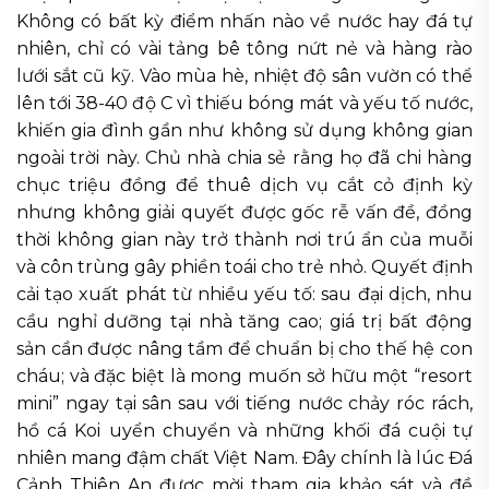
Không có bất kỳ điểm nhấn nào về nước hay đá tự
nhiên, chỉ có vài tảng bê tông nứt nẻ và hàng rào
lưới sắt cũ kỹ. Vào mùa hè, nhiệt độ sân vườn có thể
lên tới 38-40 độ C vì thiếu bóng mát và yếu tố nước,
khiến gia đình gần như không sử dụng không gian
ngoài trời này. Chủ nhà chia sẻ rằng họ đã chi hàng
chục triệu đồng để thuê dịch vụ cắt cỏ định kỳ
nhưng không giải quyết được gốc rễ vấn đề, đồng
thời không gian này trở thành nơi trú ẩn của muỗi
và côn trùng gây phiền toái cho trẻ nhỏ. Quyết định
cải tạo xuất phát từ nhiều yếu tố: sau đại dịch, nhu
cầu nghỉ dưỡng tại nhà tăng cao; giá trị bất động
sản cần được nâng tầm để chuẩn bị cho thế hệ con
cháu; và đặc biệt là mong muốn sở hữu một “resort
mini” ngay tại sân sau với tiếng nước chảy róc rách,
hồ cá Koi uyển chuyển và những khối đá cuội tự
nhiên mang đậm chất Việt Nam. Đây chính là lúc Đá
Cảnh Thiên An được mời tham gia khảo sát và đề