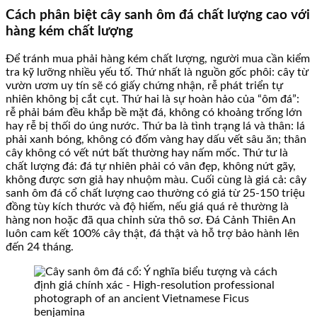
Cách phân biệt cây sanh ôm đá chất lượng cao với
hàng kém chất lượng
Để tránh mua phải hàng kém chất lượng, người mua cần kiểm
tra kỹ lưỡng nhiều yếu tố. Thứ nhất là nguồn gốc phôi: cây từ
vườn ươm uy tín sẽ có giấy chứng nhận, rễ phát triển tự
nhiên không bị cắt cụt. Thứ hai là sự hoàn hảo của “ôm đá”:
rễ phải bám đều khắp bề mặt đá, không có khoảng trống lớn
hay rễ bị thối do úng nước. Thứ ba là tình trạng lá và thân: lá
phải xanh bóng, không có đốm vàng hay dấu vết sâu ăn; thân
cây không có vết nứt bất thường hay nấm mốc. Thứ tư là
chất lượng đá: đá tự nhiên phải có vân đẹp, không nứt gãy,
không được sơn giả hay nhuộm màu. Cuối cùng là giá cả: cây
sanh ôm đá cổ chất lượng cao thường có giá từ 25-150 triệu
đồng tùy kích thước và độ hiếm, nếu giá quá rẻ thường là
hàng non hoặc đã qua chỉnh sửa thô sơ. Đá Cảnh Thiên An
luôn cam kết 100% cây thật, đá thật và hỗ trợ bảo hành lên
đến 24 tháng.