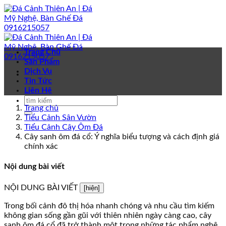
Bỏ
qua
nội
dung
Trang Chủ
Sản Phẩm
Dịch Vụ
Tin Tức
Liên Hệ
Trang chủ
Tiểu Cảnh Sân Vườn
Tiểu Cảnh Cây Ôm Đá
Cây sanh ôm đá cổ: Ý nghĩa biểu tượng và cách định giá
chính xác
Nội dung bài viết
NỘI DUNG BÀI VIẾT
[hiện]
Trong bối cảnh đô thị hóa nhanh chóng và nhu cầu tìm kiếm
không gian sống gần gũi với thiên nhiên ngày càng cao, cây
sanh ôm đá cổ đã trở thành một trong những tác phẩm nghệ