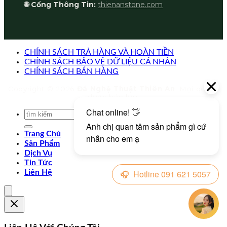
🌐 Cổng Thông Tin:
thienanstone.com
CHÍNH SÁCH TRẢ HÀNG VÀ HOÀN TIỀN
CHÍNH SÁCH BẢO VỆ DỮ LIỆU CÁ NHÂN
CHÍNH SÁCH BÁN HÀNG
Copyright © 2026
Đá Nghệ Thuật Thiên An
. Mọi quyền
được bảo lưu.
Trang Chủ
Sản Phẩm
Dịch Vụ
Tin Tức
Liên Hệ