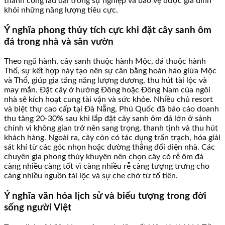
thành công lâu dài trong sự nghiệp và bảo vệ được gia đình
khỏi những năng lượng tiêu cực.
Ý nghĩa phong thủy tích cực khi đặt cây sanh ôm
đá trong nhà và sân vườn
Theo ngũ hành, cây sanh thuộc hành Mộc, đá thuộc hành
Thổ, sự kết hợp này tạo nên sự cân bằng hoàn hảo giữa Mộc
và Thổ, giúp gia tăng năng lượng dương, thu hút tài lộc và
may mắn. Đặt cây ở hướng Đông hoặc Đông Nam của ngôi
nhà sẽ kích hoạt cung tài vận và sức khỏe. Nhiều chủ resort
và biệt thự cao cấp tại Đà Nẵng, Phú Quốc đã báo cáo doanh
thu tăng 20-30% sau khi lắp đặt cây sanh ôm đá lớn ở sảnh
chính vì không gian trở nên sang trọng, thanh tịnh và thu hút
khách hàng. Ngoài ra, cây còn có tác dụng trấn trạch, hóa giải
sát khí từ các góc nhọn hoặc đường thẳng đối diện nhà. Các
chuyên gia phong thủy khuyên nên chọn cây có rễ ôm đá
càng nhiều càng tốt vì càng nhiều rễ càng tượng trưng cho
càng nhiều nguồn tài lộc và sự che chở từ tổ tiên.
Ý nghĩa văn hóa lịch sử và biểu tượng trong đời
sống người Việt