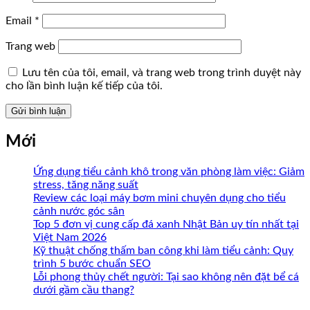
Email
*
Trang web
Lưu tên của tôi, email, và trang web trong trình duyệt này
cho lần bình luận kế tiếp của tôi.
Mới
Ứng dụng tiểu cảnh khô trong văn phòng làm việc: Giảm
stress, tăng năng suất
Review các loại máy bơm mini chuyên dụng cho tiểu
cảnh nước góc sân
Top 5 đơn vị cung cấp đá xanh Nhật Bản uy tín nhất tại
Việt Nam 2026
Kỹ thuật chống thấm ban công khi làm tiểu cảnh: Quy
trình 5 bước chuẩn SEO
Lỗi phong thủy chết người: Tại sao không nên đặt bể cá
dưới gầm cầu thang?