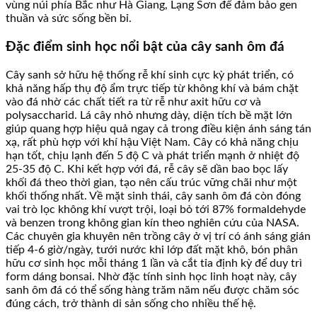
vùng núi phía Bắc như Hà Giang, Lạng Sơn để đảm bảo gen
thuần và sức sống bền bỉ.
Đặc điểm sinh học nổi bật của cây sanh ôm đá
Cây sanh sở hữu hệ thống rễ khí sinh cực kỳ phát triển, có
khả năng hấp thụ độ ẩm trực tiếp từ không khí và bám chặt
vào đá nhờ các chất tiết ra từ rễ như axit hữu cơ và
polysaccharid. Lá cây nhỏ nhưng dày, diện tích bề mặt lớn
giúp quang hợp hiệu quả ngay cả trong điều kiện ánh sáng tán
xạ, rất phù hợp với khí hậu Việt Nam. Cây có khả năng chịu
hạn tốt, chịu lạnh đến 5 độ C và phát triển mạnh ở nhiệt độ
25-35 độ C. Khi kết hợp với đá, rễ cây sẽ dần bao bọc lấy
khối đá theo thời gian, tạo nên cấu trúc vững chãi như một
khối thống nhất. Về mặt sinh thái, cây sanh ôm đá còn đóng
vai trò lọc không khí vượt trội, loại bỏ tới 87% formaldehyde
và benzen trong không gian kín theo nghiên cứu của NASA.
Các chuyên gia khuyên nên trồng cây ở vị trí có ánh sáng gián
tiếp 4-6 giờ/ngày, tưới nước khi lớp đất mặt khô, bón phân
hữu cơ sinh học mỗi tháng 1 lần và cắt tỉa định kỳ để duy trì
form dáng bonsai. Nhờ đặc tính sinh học linh hoạt này, cây
sanh ôm đá có thể sống hàng trăm năm nếu được chăm sóc
đúng cách, trở thành di sản sống cho nhiều thế hệ.