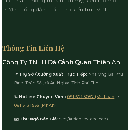
giải pháp phong thủy hoàn mỹ, kiến tạo môi
trường sống đẳng cấp cho kiến trúc Việt.
Thông Tin Liên Hệ
Công Ty TNHH Đá Cảnh Quan Thiên An
📍 Trụ Sở / Xưởng Xuất Trực Tiếp:
Nhà Ông Bà Phú
Bình, Thôn Sỏi, xã An Nghĩa, Tỉnh Phú Thọ
📞 Hotline Chuyên Viên:
091 621 5057 (Ms Loan)
/
081 3131 555 (Mr An)
✉️ Thư Ngỏ Báo Giá:
ceo@thienanstone.com