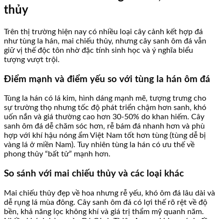
thủy
Trên thị trường hiện nay có nhiều loại cây cảnh kết hợp đá
như tùng la hán, mai chiếu thủy, nhưng cây sanh ôm đá vẫn
giữ vị thế độc tôn nhờ đặc tính sinh học và ý nghĩa biểu
tượng vượt trội.
Điểm mạnh và điểm yếu so với tùng la hán ôm đá
Tùng la hán có lá kim, hình dáng mạnh mẽ, tượng trưng cho
sự trường thọ nhưng tốc độ phát triển chậm hơn sanh, khó
uốn nắn và giá thường cao hơn 30-50% do khan hiếm. Cây
sanh ôm đá dễ chăm sóc hơn, rễ bám đá nhanh hơn và phù
hợp với khí hậu nóng ẩm Việt Nam tốt hơn tùng (tùng dễ bị
vàng lá ở miền Nam). Tuy nhiên tùng la hán có ưu thế về
phong thủy “bất tử” mạnh hơn.
So sánh với mai chiếu thủy và các loại khác
Mai chiếu thủy đẹp về hoa nhưng rễ yếu, khó ôm đá lâu dài và
dễ rụng lá mùa đông. Cây sanh ôm đá có lợi thế rõ rệt về độ
bền, khả năng lọc không khí và giá trị thẩm mỹ quanh năm.