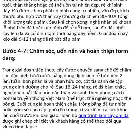
tuổi, thân thẳng hoặc có thế uốn tự nhiên đẹp, rễ khí sinh
dày. Đá được chọn phải có hình dáng tự nhiên, vân đẹp, kích
thước phù hợp với thân cây (thường đá chiếm 30-40% tổng
khối lượng tác phẩm). Sau khi chọn xong, nghệ nhân sẽ khoan
lỗ nhỏ trên đá hoặc tạo rãnh để rễ dễ bám, sau đó đặt phôi
cây lên đá và cố định tạm thời bằng dây mềm. Giai đoạn này
kéo dài 6-12 tháng để rễ bắt đầu bám.
Bước 4-7: Chăm sóc, uốn nắn và hoàn thiện form
dáng
Trong giai đoạn tiếp theo, cây được chuyển sang chế độ chăm
sóc đặc biệt: tưới nước bằng dung dịch kích rễ tự nhiên 2
lần/tuần, bón phân lá và phân hữu cơ, cắt tỉa cành để tập
trung dinh dưỡng cho rễ. Sau 18-24 tháng, rễ đã bám chắc,
nghệ nhân bắt đầu uốn nắn thân và cành theo phong cách
bonsai truyền thống Việt Nam (thế trực, thế nghiêng hoặc thế
bồng). Cuối cùng là hoàn thiện chậu trồng bằng đá tự nhiên
hoặc gốm sứ cao cấp, phủ rêu trang trí và kiểm tra sức khỏe
lần cuối trước khi bàn giao. Toàn bộ
quá trình làm cây ôm đá
được ghi chép chi tiết và khách hàng có thể theo dõi qua
video time-lapse.