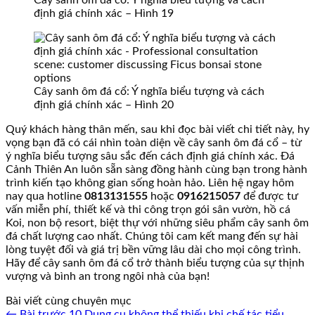
định giá chính xác – Hình 19
Cây sanh ôm đá cổ: Ý nghĩa biểu tượng và cách
định giá chính xác – Hình 20
Quý khách hàng thân mến, sau khi đọc bài viết chi tiết này, hy
vọng bạn đã có cái nhìn toàn diện về cây sanh ôm đá cổ – từ
ý nghĩa biểu tượng sâu sắc đến cách định giá chính xác. Đá
Cảnh Thiên An luôn sẵn sàng đồng hành cùng bạn trong hành
trình kiến tạo không gian sống hoàn hảo. Liên hệ ngay hôm
nay qua hotline
0813131555
hoặc
0916215057
để được tư
vấn miễn phí, thiết kế và thi công trọn gói sân vườn, hồ cá
Koi, non bộ resort, biệt thự với những siêu phẩm cây sanh ôm
đá chất lượng cao nhất. Chúng tôi cam kết mang đến sự hài
lòng tuyệt đối và giá trị bền vững lâu dài cho mọi công trình.
Hãy để cây sanh ôm đá cổ trở thành biểu tượng của sự thịnh
vượng và bình an trong ngôi nhà của bạn!
Bài viết cùng chuyên mục
← Bài trước
10 Dụng cụ không thể thiếu khi chế tác tiểu