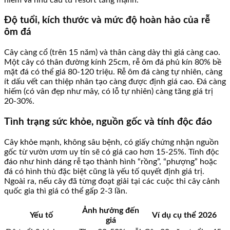
Độ tuổi, kích thước và mức độ hoàn hảo của rễ
ôm đá
Cây càng cổ (trên 15 năm) và thân càng dày thì giá càng cao.
Một cây có thân đường kính 25cm, rễ ôm đá phủ kín 80% bề
mặt đá có thể giá 80-120 triệu. Rễ ôm đá càng tự nhiên, càng
ít dấu vết can thiệp nhân tạo càng được định giá cao. Đá càng
hiếm (có vân đẹp như mây, có lỗ tự nhiên) càng tăng giá trị
20-30%.
Tình trạng sức khỏe, nguồn gốc và tính độc đáo
Cây khỏe mạnh, không sâu bệnh, có giấy chứng nhận nguồn
gốc từ vườn ươm uy tín sẽ có giá cao hơn 15-25%. Tính độc
đáo như hình dáng rễ tạo thành hình “rồng”, “phượng” hoặc
đá có hình thù đặc biệt cũng là yếu tố quyết định giá trị.
Ngoài ra, nếu cây đã từng đoạt giải tại các cuộc thi cây cảnh
quốc gia thì giá có thể gấp 2-3 lần.
Ảnh hưởng đến
Yếu tố
Ví dụ cụ thể 2026
giá