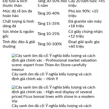
Độ tuổi & kích
Tăng 30-50% mỗi
Cây 20 năm tuổi: +45
thước thân
5 năm
triệu
Mức độ rễ ôm đá
Phủ kín 90%: +25
Tăng 20-40%
hoàn hảo
triệu
Chất lượng & hình
Đá granite vân mây:
Tăng 15-35%
dáng đá
+18 triệu
Sức khỏe & nguồn
Có giấy chứng nhận:
Tăng 10-25%
gốc
+12 triệu
Tính độc đáo & giải
Đoạt giải quốc gia:
Tăng 50-100%
thưởng
+60 triệu
Cây sanh ôm đá cổ: Ý nghĩa biểu tượng và cách
định giá chính xác – Hình 9
Cây sanh ôm đá cổ: Ý nghĩa biểu tượng và cách