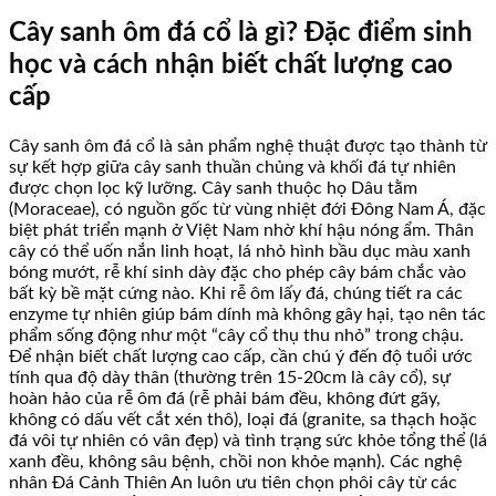
Cây sanh ôm đá cổ là gì? Đặc điểm sinh
học và cách nhận biết chất lượng cao
cấp
Cây sanh ôm đá cổ là sản phẩm nghệ thuật được tạo thành từ
sự kết hợp giữa cây sanh thuần chủng và khối đá tự nhiên
được chọn lọc kỹ lưỡng. Cây sanh thuộc họ Dâu tằm
(Moraceae), có nguồn gốc từ vùng nhiệt đới Đông Nam Á, đặc
biệt phát triển mạnh ở Việt Nam nhờ khí hậu nóng ẩm. Thân
cây có thể uốn nắn linh hoạt, lá nhỏ hình bầu dục màu xanh
bóng mướt, rễ khí sinh dày đặc cho phép cây bám chắc vào
bất kỳ bề mặt cứng nào. Khi rễ ôm lấy đá, chúng tiết ra các
enzyme tự nhiên giúp bám dính mà không gây hại, tạo nên tác
phẩm sống động như một “cây cổ thụ thu nhỏ” trong chậu.
Để nhận biết chất lượng cao cấp, cần chú ý đến độ tuổi ước
tính qua độ dày thân (thường trên 15-20cm là cây cổ), sự
hoàn hảo của rễ ôm đá (rễ phải bám đều, không đứt gãy,
không có dấu vết cắt xén thô), loại đá (granite, sa thạch hoặc
đá vôi tự nhiên có vân đẹp) và tình trạng sức khỏe tổng thể (lá
xanh đều, không sâu bệnh, chồi non khỏe mạnh). Các nghệ
nhân Đá Cảnh Thiên An luôn ưu tiên chọn phôi cây từ các