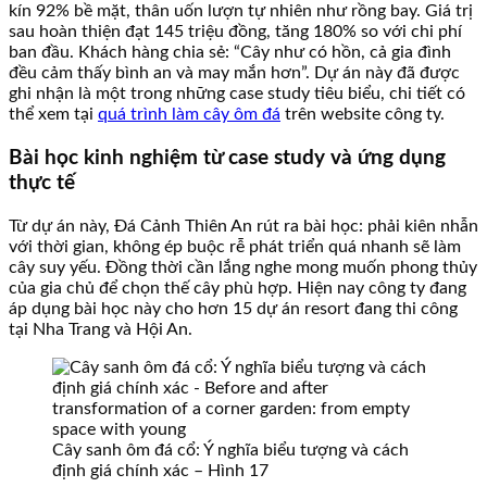
kín 92% bề mặt, thân uốn lượn tự nhiên như rồng bay. Giá trị
sau hoàn thiện đạt 145 triệu đồng, tăng 180% so với chi phí
ban đầu. Khách hàng chia sẻ: “Cây như có hồn, cả gia đình
đều cảm thấy bình an và may mắn hơn”. Dự án này đã được
ghi nhận là một trong những case study tiêu biểu, chi tiết có
thể xem tại
quá trình làm cây ôm đá
trên website công ty.
Bài học kinh nghiệm từ case study và ứng dụng
thực tế
Từ dự án này, Đá Cảnh Thiên An rút ra bài học: phải kiên nhẫn
với thời gian, không ép buộc rễ phát triển quá nhanh sẽ làm
cây suy yếu. Đồng thời cần lắng nghe mong muốn phong thủy
của gia chủ để chọn thế cây phù hợp. Hiện nay công ty đang
áp dụng bài học này cho hơn 15 dự án resort đang thi công
tại Nha Trang và Hội An.
Cây sanh ôm đá cổ: Ý nghĩa biểu tượng và cách
định giá chính xác – Hình 17