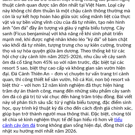
thuật cảnh quan được săn đón nhất tại Việt Nam. Loại cây
này không chỉ đơn thuần là một chậu cảnh thông thường mà
còn là sự kết hợp hoàn hảo giữa sức sống mãnh liệt của thực
vật và sự bền vững vĩnh cửu của đá tự nhiên, tạo nên hình
ảnh “ôm đá” đầy ấn tượng và giàu ý nghĩa biểu tượng. Cây
sanh (Ficus benjamina) với khả năng rễ khí sinh phát triển
mạnh mẽ, khi được nghệ nhân khéo léo “ký đá” sẽ bám chặt
vào khối đá tự nhiên, tượng trưng cho sự kiên cường, trường
thọ và sự hòa quyện giữa âm dương. Theo thống kê từ các
hội chợ cây cảnh lớn năm 2025-2026, nhu cầu về cây sanh
ôm đá cổ tăng hơn 45% so với năm trước, đặc biệt tại các
resort 5 sao, biệt thự cao cấp và không gian sân vườn hiện
đại. Đá Cảnh Thiên An – đơn vị chuyên tư vấn trang trí cảnh
quan, thi công thiết kế sân vườn, hồ cá Koi, non bộ resort và
biệt thừ – với hơn 12 năm kinh nghiệm đã thực hiện hàng
trăm dự án thành công, mang đến những siêu phẩm cây sanh
ôm đá có giá trị từ vài chục đến hàng trăm triệu đồng. Bài viết
này sẽ phân tích sâu sắc từ ý nghĩa biểu tượng, đặc điểm sinh
học, quy trình kỹ thuật ký đá cho đến cách định giá chính xác,
giúp bạn trở thành người mua thông thái. Đặc biệt, chúng tôi
sẽ chia sẻ kinh nghiệm thực tế để bạn hiểu rõ hơn về
tiểu
cảnh cây ôm đá
trong không gian sống hiện đại, đồng thời cập
nhật xu hướng mới nhất năm 2026.