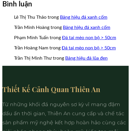
Bình luận
Lê Thị Thu Thảo
trong
Bảng hiệu đá xanh cốm
Trần Minh Hoàng
trong
Bảng hiệu đá xanh cốm
Phạm Minh Tuấn
trong
Đá tai mèo non bộ > 50cm
Trần Hoàng Nam
trong
Đá tai mèo non bộ > 50cm
Trần Thị Minh Thư
trong
Bảng hiệu đá lũa đen
Thiết Kế Cảnh Quan Thiên An
Từ những khối đá nguyên sơ kỳ vĩ mang đậm
dấu ấn thời gian, Thiên An cung cấp và chế tác
sản phẩm mỹ nghệ kết hợp hoàn hảo cùng các