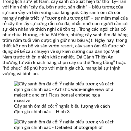
Trong lịch sử Việt Nam, cây sanh đã xuất hiện từ thời Lý-Trần
với hình ảnh “cây đa, bến nước, sân đình” – biểu tượng của
sự sum vầy và bền vững của làng quê. Cây sanh ôm đá còn
mang ý nghĩa triết lý “cương nhu tương tế” – sự mềm mại của
rễ cây ôm lấy sự cứng rắn của đá, nhắc nhở con người cần có
sự kiên nhẫn và thích nghi để tồn tại. Trong các ngôi chùa cổ
như chùa Hương, chùa Bái Đính, những cây sanh ôm đá hàng
trăm năm tuổi vẫn được gìn giữ như báu vật. Ngày nay, trong
thiết kế non bộ và sân vườn resort, cây sanh ôm đá được sử
dụng để kể câu chuyện về sự kiên cường của dân tộc Việt
Nam trước thiên nhiên khắc nghiệt. Đá Cảnh Thiên An
thường tư vấn khách hàng chọn cây có thế “long bồng” hoặc
“hổ phục” để phù hợp với mệnh gia chủ, mang lại sự thịnh
vượng và bình an.
Cây sanh ôm đá cổ: Ý nghĩa biểu tượng và cách
định giá chính xác – Hình 3