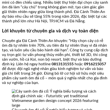
mini có đèn chiếu sáng. Nhiều biệt thự hiện đại chọn cây sanh
ôm đá làm “cây chủ” trong không gian mở, tạo cảm giác gần
gũi thiên nhiên ngay giữa lòng thành phố. Đá Cảnh Thiên An
dự báo nhu cầu sẽ tăng 55% trong năm 2026, đặc biệt tại các
thành phố lớn như Hà Nội, TP.HCM và Đà Nẵng.
Lời khuyên từ chuyên gia và dịch vụ toàn diện
Chuyên gia Đá Cảnh Thiên An khuyên: “Hãy chọn cây có rễ
ôm đá tự nhiên trên 70%, ưu tiên đá tự nhiên thay vì đá nhân
tạo, và luôn yêu cầu bảo hành dài hạn”. Công ty cung cấp dịch
vụ trọn gói: tư vấn phong thủy miễn phí, thiết kế 3D, thi công
sân vườn, hồ cá Koi, non bộ resort, biệt thự và bảo dưỡng
định kỳ. Liên hệ ngay hotline
0813131555
hoặc
0916215057
để được đội ngũ nghệ nhân giàu kinh nghiệm tư vấn và báo
giá chi tiết trong 24 giờ. Đừng bỏ lỡ cơ hội sở hữu một siêu
phẩm cây sanh ôm đá cổ – món quà ý nghĩa nhất cho gia đình
và sự nghiệp của bạn.
Cây sanh ôm đá cổ: Ý nghĩa biểu tượng và cách