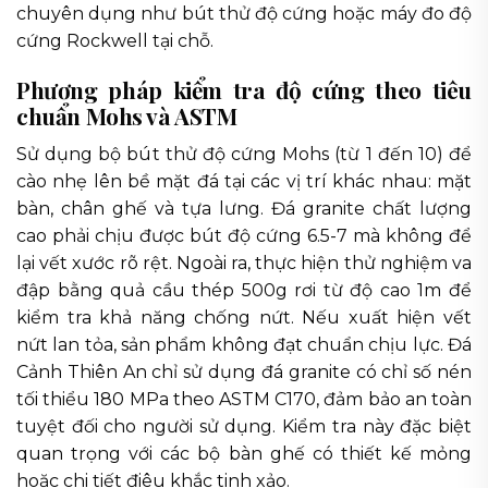
chuyên dụng như bút thử độ cứng hoặc máy đo độ
cứng Rockwell tại chỗ.
Phương pháp kiểm tra độ cứng theo tiêu
chuẩn Mohs và ASTM
Sử dụng bộ bút thử độ cứng Mohs (từ 1 đến 10) để
cào nhẹ lên bề mặt đá tại các vị trí khác nhau: mặt
bàn, chân ghế và tựa lưng. Đá granite chất lượng
cao phải chịu được bút độ cứng 6.5-7 mà không để
lại vết xước rõ rệt. Ngoài ra, thực hiện thử nghiệm va
đập bằng quả cầu thép 500g rơi từ độ cao 1m để
kiểm tra khả năng chống nứt. Nếu xuất hiện vết
nứt lan tỏa, sản phẩm không đạt chuẩn chịu lực. Đá
Cảnh Thiên An chỉ sử dụng đá granite có chỉ số nén
tối thiểu 180 MPa theo ASTM C170, đảm bảo an toàn
tuyệt đối cho người sử dụng. Kiểm tra này đặc biệt
quan trọng với các bộ bàn ghế có thiết kế mỏng
hoặc chi tiết điêu khắc tinh xảo.