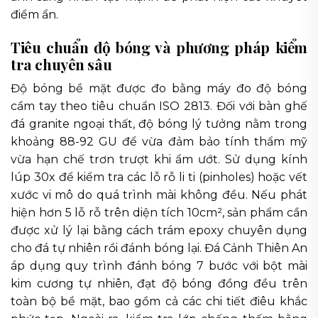
điểm ẩn.
Tiêu chuẩn độ bóng và phương pháp kiểm
tra chuyên sâu
Độ bóng bề mặt được đo bằng máy đo độ bóng
cầm tay theo tiêu chuẩn ISO 2813. Đối với bàn ghế
đá granite ngoại thất, độ bóng lý tưởng nằm trong
khoảng 88-92 GU để vừa đảm bảo tính thẩm mỹ
vừa hạn chế trơn trượt khi ẩm ướt. Sử dụng kính
lúp 30x để kiểm tra các lỗ rỗ li ti (pinholes) hoặc vết
xước vi mô do quá trình mài không đều. Nếu phát
hiện hơn 5 lỗ rỗ trên diện tích 10cm², sản phẩm cần
được xử lý lại bằng cách trám epoxy chuyên dụng
cho đá tự nhiên rồi đánh bóng lại. Đá Cảnh Thiên An
áp dụng quy trình đánh bóng 7 bước với bột mài
kim cương tự nhiên, đạt độ bóng đồng đều trên
toàn bộ bề mặt, bao gồm cả các chi tiết điêu khắc