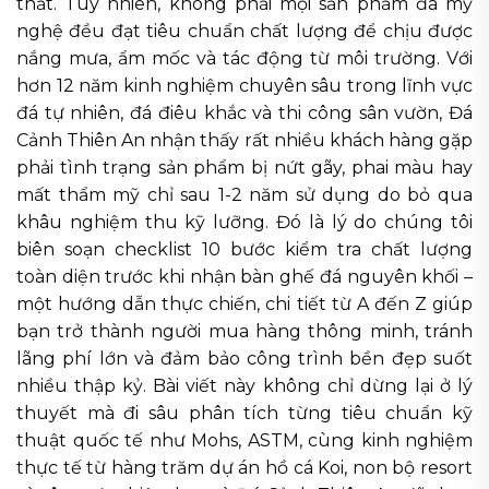
thất. Tuy nhiên, không phải mọi sản phẩm đá mỹ
nghệ đều đạt tiêu chuẩn chất lượng để chịu được
nắng mưa, ẩm mốc và tác động từ môi trường. Với
hơn 12 năm kinh nghiệm chuyên sâu trong lĩnh vực
đá tự nhiên, đá điêu khắc và thi công sân vườn, Đá
Cảnh Thiên An nhận thấy rất nhiều khách hàng gặp
phải tình trạng sản phẩm bị nứt gãy, phai màu hay
mất thẩm mỹ chỉ sau 1-2 năm sử dụng do bỏ qua
khâu nghiệm thu kỹ lưỡng. Đó là lý do chúng tôi
biên soạn checklist 10 bước kiểm tra chất lượng
toàn diện trước khi nhận bàn ghế đá nguyên khối –
một hướng dẫn thực chiến, chi tiết từ A đến Z giúp
bạn trở thành người mua hàng thông minh, tránh
lãng phí lớn và đảm bảo công trình bền đẹp suốt
nhiều thập kỷ. Bài viết này không chỉ dừng lại ở lý
thuyết mà đi sâu phân tích từng tiêu chuẩn kỹ
thuật quốc tế như Mohs, ASTM, cùng kinh nghiệm
thực tế từ hàng trăm dự án hồ cá Koi, non bộ resort