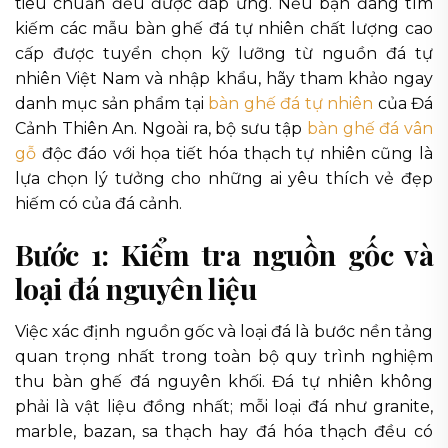
tiêu chuẩn đều được đáp ứng. Nếu bạn đang tìm
kiếm các mẫu bàn ghế đá tự nhiên chất lượng cao
cấp được tuyển chọn kỹ lưỡng từ nguồn đá tự
nhiên Việt Nam và nhập khẩu, hãy tham khảo ngay
danh mục sản phẩm tại
bàn ghế đá tự nhiên
của Đá
Cảnh Thiên An. Ngoài ra, bộ sưu tập
bàn ghế đá vân
gỗ
độc đáo với họa tiết hóa thạch tự nhiên cũng là
lựa chọn lý tưởng cho những ai yêu thích vẻ đẹp
hiếm có của đá cảnh.
Bước 1: Kiểm tra nguồn gốc và
loại đá nguyên liệu
Việc xác định nguồn gốc và loại đá là bước nền tảng
quan trọng nhất trong toàn bộ quy trình nghiệm
thu bàn ghế đá nguyên khối. Đá tự nhiên không
phải là vật liệu đồng nhất; mỗi loại đá như granite,
marble, bazan, sa thạch hay đá hóa thạch đều có