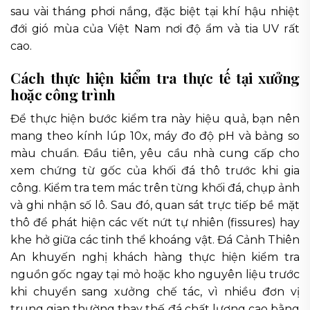
sau vài tháng phơi nắng, đặc biệt tại khí hậu nhiệt
đới gió mùa của Việt Nam nơi độ ẩm và tia UV rất
cao.
Cách thực hiện kiểm tra thực tế tại xưởng
hoặc công trình
Để thực hiện bước kiểm tra này hiệu quả, bạn nên
mang theo kính lúp 10x, máy đo độ pH và bảng so
màu chuẩn. Đầu tiên, yêu cầu nhà cung cấp cho
xem chứng từ gốc của khối đá thô trước khi gia
công. Kiểm tra tem mác trên từng khối đá, chụp ảnh
và ghi nhận số lô. Sau đó, quan sát trực tiếp bề mặt
thô để phát hiện các vết nứt tự nhiên (fissures) hay
khe hở giữa các tinh thể khoáng vật. Đá Cảnh Thiên
An khuyến nghị khách hàng thực hiện kiểm tra
nguồn gốc ngay tại mỏ hoặc kho nguyên liệu trước
khi chuyển sang xưởng chế tác, vì nhiều đơn vị
trung gian thường thay thế đá chất lượng cao bằng