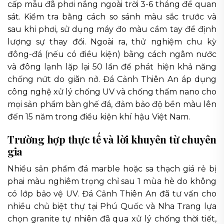
cấp mẫu đã phơi nắng ngoài trời 3-6 tháng để quan
sát. Kiểm tra bằng cách so sánh màu sắc trước và
sau khi phơi, sử dụng máy đo màu cầm tay để định
lượng sự thay đổi. Ngoài ra, thử nghiệm chu kỳ
đông-đá (nếu có điều kiện) bằng cách ngâm nước
và đông lạnh lặp lại 50 lần để phát hiện khả năng
chống nứt do giãn nở. Đá Cảnh Thiên An áp dụng
công nghệ xử lý chống UV và chống thấm nano cho
mọi sản phẩm bàn ghế đá, đảm bảo độ bền màu lên
đến 15 năm trong điều kiện khí hậu Việt Nam.
Trường hợp thực tế và lời khuyên từ chuyên
gia
Nhiều sản phẩm đá marble hoặc sa thạch giá rẻ bị
phai màu nghiêm trọng chỉ sau 1 mùa hè do không
có lớp bảo vệ UV. Đá Cảnh Thiên An đã tư vấn cho
nhiều chủ biệt thự tại Phú Quốc và Nha Trang lựa
chọn granite tự nhiên đã qua xử lý chống thời tiết,