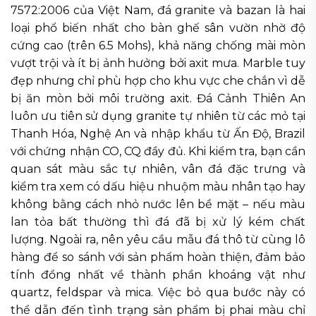
7572:2006 của Việt Nam, đá granite và bazan là hai
loại phổ biến nhất cho bàn ghế sân vườn nhờ độ
cứng cao (trên 6.5 Mohs), khả năng chống mài mòn
vượt trội và ít bị ảnh hưởng bởi axit mưa. Marble tuy
đẹp nhưng chỉ phù hợp cho khu vực che chắn vì dễ
bị ăn mòn bởi môi trường axit. Đá Cảnh Thiên An
luôn ưu tiên sử dụng granite tự nhiên từ các mỏ tại
Thanh Hóa, Nghệ An và nhập khẩu từ Ấn Độ, Brazil
với chứng nhận CO, CQ đầy đủ. Khi kiểm tra, bạn cần
quan sát màu sắc tự nhiên, vân đá đặc trưng và
kiểm tra xem có dấu hiệu nhuộm màu nhân tạo hay
không bằng cách nhỏ nước lên bề mặt – nếu màu
lan tỏa bất thường thì đá đã bị xử lý kém chất
lượng. Ngoài ra, nên yêu cầu mẫu đá thô từ cùng lô
hàng để so sánh với sản phẩm hoàn thiện, đảm bảo
tính đồng nhất về thành phần khoáng vật như
quartz, feldspar và mica. Việc bỏ qua bước này có
thể dẫn đến tình trạng sản phẩm bị phai màu chỉ