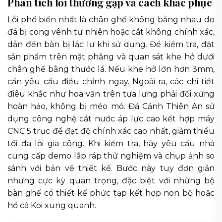
Phân tích lỗi thường gặp và cách khắc phục
Lỗi phổ biến nhất là chân ghế không bằng nhau do
đá bị cong vênh tự nhiên hoặc cắt không chính xác,
dẫn đến bàn bị lắc lư khi sử dụng. Để kiểm tra, đặt
sản phẩm trên mặt phẳng và quan sát khe hở dưới
chân ghế bằng thước lá. Nếu khe hở lớn hơn 3mm,
cần yêu cầu điều chỉnh ngay. Ngoài ra, các chi tiết
điêu khắc như hoa văn trên tựa lưng phải đối xứng
hoàn hảo, không bị méo mó. Đá Cảnh Thiên An sử
dụng công nghệ cắt nước áp lực cao kết hợp máy
CNC 5 trục để đạt độ chính xác cao nhất, giảm thiểu
tối đa lỗi gia công. Khi kiểm tra, hãy yêu cầu nhà
cung cấp demo lắp ráp thử nghiệm và chụp ảnh so
sánh với bản vẽ thiết kế. Bước này tuy đơn giản
nhưng cực kỳ quan trọng, đặc biệt với những bộ
bàn ghế có thiết kế phức tạp kết hợp non bộ hoặc
hồ cá Koi xung quanh.