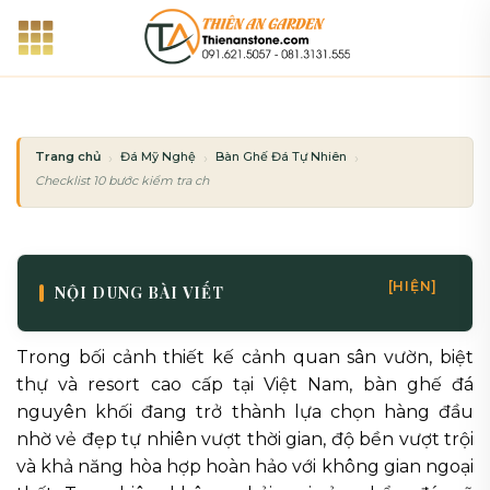
Bỏ
qua
nội
dung
Trang chủ
Đá Mỹ Nghệ
Bàn Ghế Đá Tự Nhiên
Checklist 10 bước kiểm tra chất lượng trước khi nhận bàn ghế đá nguyên khố
[HIỆN]
NỘI DUNG BÀI VIẾT
Trong bối cảnh thiết kế cảnh quan sân vườn, biệt
thự và resort cao cấp tại Việt Nam, bàn ghế đá
nguyên khối đang trở thành lựa chọn hàng đầu
nhờ vẻ đẹp tự nhiên vượt thời gian, độ bền vượt trội
và khả năng hòa hợp hoàn hảo với không gian ngoại