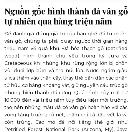
Nguồn gốc hình thành đá vân gỗ
tự nhiên qua hàng triệu năm
Để đánh giá đúng giá trị của bàn ghế đá tự nhiên
vân gỗ, chúng ta phải quay ngược thời gian hàng
triệu năm về quá khứ. Đá hóa thạch gỗ (petrified
wood) hình thành chủ yếu trong kỷ Jura và
Cretaceous khi những khu rừng rộng lớn bị chôn
vùi dưới lớp bùn và tro núi lửa. Nước ngầm giàu
silica thấm vào thân cây, thay thế dần dần các phân
tử hữu cơ bằng khoáng vật, giữ nguyên cấu trúc gỗ
nhưng biến thành đá cứng. Quá trình này mất từ
10.000 đến vài triệu năm tùy điều kiện môi trường,
tạo nên những mẫu đá có vân gỗ hoàn hảo với các
vòng tăng trưởng rõ nét, thậm chí cả dấu vết lá và
côn trùng. Các mỏ đá nổi tiếng thế giới như
Petrified Forest National Park (Arizona, Mỹ), Java