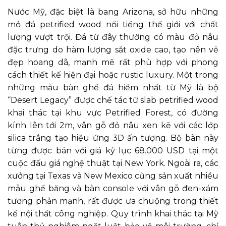
Nước Mỹ, đặc biệt là bang Arizona, sở hữu những
mỏ đá petrified wood nổi tiếng thế giới với chất
lượng vượt trội. Đá từ đây thường có màu đỏ nâu
đặc trưng do hàm lượng sắt oxide cao, tạo nên vẻ
đẹp hoang dã, mạnh mẽ rất phù hợp với phong
cách thiết kế hiện đại hoặc rustic luxury. Một trong
những mẫu bàn ghế đá hiếm nhất từ Mỹ là bộ
“Desert Legacy” được chế tác từ slab petrified wood
khai thác tại khu vực Petrified Forest, có đường
kính lên tới 2m, vân gỗ đỏ nâu xen kẽ với các lớp
silica trắng tạo hiệu ứng 3D ấn tượng. Bộ bàn này
từng được bán với giá kỷ lục 68.000 USD tại một
cuộc đấu giá nghệ thuật tại New York. Ngoài ra, các
xưởng tại Texas và New Mexico cũng sản xuất nhiều
mẫu ghế băng và bàn console với vân gỗ đen-xám
tương phản mạnh, rất được ưa chuộng trong thiết
kế nội thất công nghiệp. Quy trình khai thác tại Mỹ