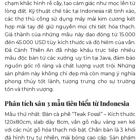
chạm khắc hình rễ cây, tạo cảm giác như mọc lên từ
lòng đất. Kỹ thuật chế tác tại Indonesia rất tinh xảo,
các thợ thủ công sử dụng máy mài kim cương kết
hợp mài tay để giữ nguyên mọi chi tiết hóa thạch.
Giá thành của những mẫu này dao động từ 15.000
đến 45.000 USD tùy kích thước và độ hiếm của vân.
Đá Cảnh Thiên An đã nhập khẩu trực tiếp nhiều
mẫu độc bản từ các xưởng uy tín tại Java, đảm bảo
nguồn gốc rõ ràng và chất lượng vượt trội. Những
sản phẩm này không chỉ đẹp mà còn mang ý nghĩa
phong thủy tốt lành, tượng trưng cho sự trường
tồn và thịnh vượng.
Phân tích sâu 3 mẫu tiêu biểu từ Indonesia
Mẫu thứ nhất: Bàn cà phê “Teak Fossil” – Kích thước
120x80cm, slab dày 8cm, vân gỗ nâu vàng xen kẽ
với các nút gỗ hóa thạch nổi bật. Chân bàn là 3 khối
đá hình trụ tự nhiên, mài bóng cao cấp. Sản phẩm