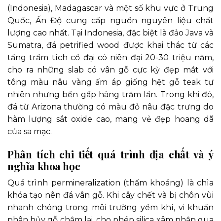
(Indonesia), Madagascar và một số khu vực ở Trung
Quốc, Ấn Độ cung cấp nguồn nguyên liệu chất
lượng cao nhất. Tại Indonesia, đặc biệt là đảo Java và
Sumatra, đá petrified wood được khai thác từ các
tầng trầm tích cổ đại có niên đại 20-30 triệu năm,
cho ra những slab có vân gỗ cực kỳ đẹp mắt với
tông màu nâu vàng ấm áp giống hệt gỗ teak tự
nhiên nhưng bền gấp hàng trăm lần. Trong khi đó,
đá từ Arizona thường có màu đỏ nâu đặc trưng do
hàm lượng sắt oxide cao, mang vẻ đẹp hoang dã
của sa mạc.
Phân tích chi tiết quá trình địa chất và ý
nghĩa khoa học
Quá trình permineralization (thấm khoáng) là chìa
khóa tạo nên đá vân gỗ. Khi cây chết và bị chôn vùi
nhanh chóng trong môi trường yếm khí, vi khuẩn
phân hủy gỗ chậm lại, cho phép silica xâm nhập qua