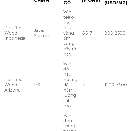
CHÍNH
(MOHS)
GỖ
(USD/M2)
Vân
teak-
like
Petrified
nâu
Java,
Wood
vàng
6.5-7
800-2500
Sumatra
Indonesia
ấm,
vòng
cây rõ
nét
Vân
đỏ
nâu
Petrified
hoang
Wood
Mỹ
dã,
7
1200-3500
Arizona
hàm
lượng
sắt
cao
Vân
đen
trắng