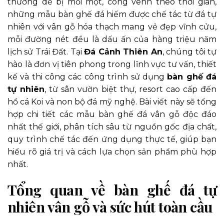
thường dễ bị mối mọt, cong vênh theo thời gian,
những mẫu bàn ghế đá hiếm được chế tác từ đá tự
nhiên với vân gỗ hóa thạch mang vẻ đẹp vĩnh cửu,
mỗi đường nét đều là dấu ấn của hàng triệu năm
lịch sử Trái Đất. Tại
Đá Cảnh Thiên An
, chúng tôi tự
hào là đơn vị tiên phong trong lĩnh vực tư vấn, thiết
kế và thi công các công trình sử dụng
bàn ghế đá
tự nhiên
, từ sân vườn biệt thự, resort cao cấp đến
hồ cá Koi và non bộ đá mỹ nghệ. Bài viết này sẽ tổng
hợp chi tiết các mẫu bàn ghế đá vân gỗ độc đáo
nhất thế giới, phân tích sâu từ nguồn gốc địa chất,
quy trình chế tác đến ứng dụng thực tế, giúp bạn
hiểu rõ giá trị và cách lựa chọn sản phẩm phù hợp
nhất.
Tổng quan về bàn ghế đá tự
nhiên vân gỗ và sức hút toàn cầu