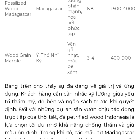
tương
Fossilized
phản
Wood
Madagascar
6.8
1500-4000
mạnh,
Madagascar
họa
tiết
phức
tạp
Vân
gỗ
Wood Grain
Ý, Thổ Nhĩ
nhạt,
3-4
400-900
Marble
Kỳ
màu
be
xám
Bảng trên cho thấy sự đa dạng về giá trị và ứng
dụng. Khách hàng cần cân nhắc kỹ lưỡng giữa yếu
tố thẩm mỹ, độ bền và ngân sách trước khi quyết
định. Đối với những dự án sân vườn chịu tác động
trực tiếp của thời tiết, đá petrified wood Indonesia là
lựa chọn tối ưu nhờ khả năng chống thấm và giữ
màu ổn định. Trong khi đó, các mẫu từ Madagascar