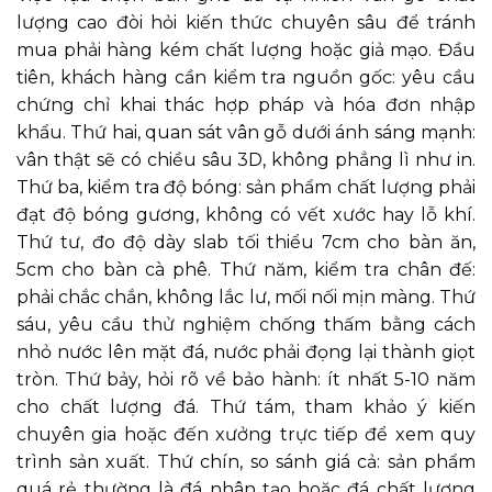
lượng cao đòi hỏi kiến thức chuyên sâu để tránh
mua phải hàng kém chất lượng hoặc giả mạo. Đầu
tiên, khách hàng cần kiểm tra nguồn gốc: yêu cầu
chứng chỉ khai thác hợp pháp và hóa đơn nhập
khẩu. Thứ hai, quan sát vân gỗ dưới ánh sáng mạnh:
vân thật sẽ có chiều sâu 3D, không phẳng lì như in.
Thứ ba, kiểm tra độ bóng: sản phẩm chất lượng phải
đạt độ bóng gương, không có vết xước hay lỗ khí.
Thứ tư, đo độ dày slab tối thiểu 7cm cho bàn ăn,
5cm cho bàn cà phê. Thứ năm, kiểm tra chân đế:
phải chắc chắn, không lắc lư, mối nối mịn màng. Thứ
sáu, yêu cầu thử nghiệm chống thấm bằng cách
nhỏ nước lên mặt đá, nước phải đọng lại thành giọt
tròn. Thứ bảy, hỏi rõ về bảo hành: ít nhất 5-10 năm
cho chất lượng đá. Thứ tám, tham khảo ý kiến
chuyên gia hoặc đến xưởng trực tiếp để xem quy
trình sản xuất. Thứ chín, so sánh giá cả: sản phẩm
quá rẻ thường là đá nhân tạo hoặc đá chất lượng