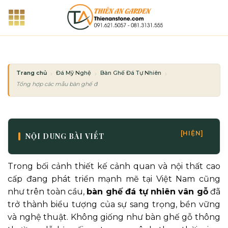
Bỏ
qua
nội
dung
Trang chủ
Đá Mỹ Nghệ
Bàn Ghế Đá Tự Nhiên
Tổng hợp các mẫu bàn ghế đá tự nhiên vân gỗ độc đáo nhất thế giới
[HIỆN]
NỘI DUNG BÀI VIẾT
Trong bối cảnh thiết kế cảnh quan và nội thất cao
cấp đang phát triển mạnh mẽ tại Việt Nam cũng
như trên toàn cầu,
bàn ghế đá tự nhiên vân gỗ
đã
trở thành biểu tượng của sự sang trọng, bền vững
và nghệ thuật. Không giống như bàn ghế gỗ thông