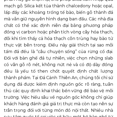
mạch gỗ. Silica kết tủa thành chalcedony hoặc opal,
lấp đầy các khoảng trống tế bào, biến gỗ thành đá
mà vẫn giữ nguyên hình dạng ban đầu. Các nhà địa
chất có thể xác định niên đại bằng phương pháp
đồng vị carbon hoặc phân tích vòng cây hóa thạch,
đôi khi tìm thấy cả hóa thạch côn trùng hay bào tử
thực vật bên trong. Điều này giải thích tại sao mỗi
tấm đá đều là “câu chuyện sống” của rừng cổ đại.
Đối với bàn ghế đá tự nhiên, việc chọn những slab
có vân gỗ rõ nét, không nứt nẻ và có độ dày đồng
đều là yếu tố then chốt quyết định chất lượng
thành phẩm. Tại Đá Cảnh Thiên An, chúng tôi chỉ sử
dụng đá được kiểm định nguồn gốc rõ ràng, tuân
thủ các quy định khai thác bền vững để bảo vệ môi
trường. Việc hiểu sâu về nguồn gốc không chỉ giúp
khách hàng đánh giá giá trị thực mà còn tạo nên sự
trân trọng đối với từng món đồ nội thất. Nhiều nhà
sưu tầm quốc tế coi việc sở hữu một bộ bàn ghế từ