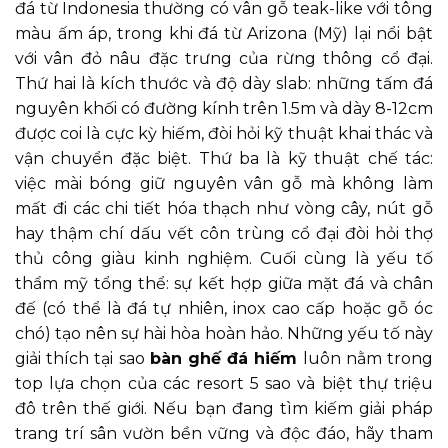
đá từ Indonesia thường có vân gỗ teak-like với tông
màu ấm áp, trong khi đá từ Arizona (Mỹ) lại nổi bật
với vân đỏ nâu đặc trưng của rừng thông cổ đại.
Thứ hai là kích thước và độ dày slab: những tấm đá
nguyên khối có đường kính trên 1.5m và dày 8-12cm
được coi là cực kỳ hiếm, đòi hỏi kỹ thuật khai thác và
vận chuyển đặc biệt. Thứ ba là kỹ thuật chế tác:
việc mài bóng giữ nguyên vân gỗ mà không làm
mất đi các chi tiết hóa thạch như vòng cây, nút gỗ
hay thậm chí dấu vết côn trùng cổ đại đòi hỏi thợ
thủ công giàu kinh nghiệm. Cuối cùng là yếu tố
thẩm mỹ tổng thể: sự kết hợp giữa mặt đá và chân
đế (có thể là đá tự nhiên, inox cao cấp hoặc gỗ óc
chó) tạo nên sự hài hòa hoàn hảo. Những yếu tố này
giải thích tại sao
bàn ghế đá hiếm
luôn nằm trong
top lựa chọn của các resort 5 sao và biệt thự triệu
đô trên thế giới. Nếu bạn đang tìm kiếm giải pháp
trang trí sân vườn bền vững và độc đáo, hãy tham