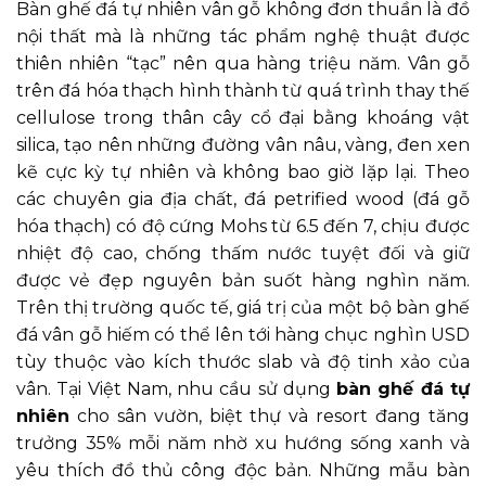
Bàn ghế đá tự nhiên vân gỗ không đơn thuần là đồ
nội thất mà là những tác phẩm nghệ thuật được
thiên nhiên “tạc” nên qua hàng triệu năm. Vân gỗ
trên đá hóa thạch hình thành từ quá trình thay thế
cellulose trong thân cây cổ đại bằng khoáng vật
silica, tạo nên những đường vân nâu, vàng, đen xen
kẽ cực kỳ tự nhiên và không bao giờ lặp lại. Theo
các chuyên gia địa chất, đá petrified wood (đá gỗ
hóa thạch) có độ cứng Mohs từ 6.5 đến 7, chịu được
nhiệt độ cao, chống thấm nước tuyệt đối và giữ
được vẻ đẹp nguyên bản suốt hàng nghìn năm.
Trên thị trường quốc tế, giá trị của một bộ bàn ghế
đá vân gỗ hiếm có thể lên tới hàng chục nghìn USD
tùy thuộc vào kích thước slab và độ tinh xảo của
vân. Tại Việt Nam, nhu cầu sử dụng
bàn ghế đá tự
nhiên
cho sân vườn, biệt thự và resort đang tăng
trưởng 35% mỗi năm nhờ xu hướng sống xanh và
yêu thích đồ thủ công độc bản. Những mẫu bàn