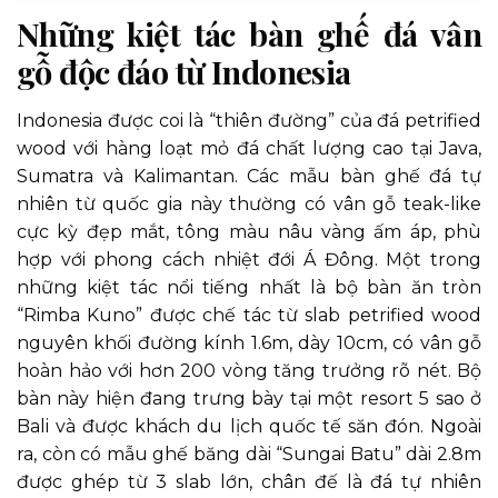
Những kiệt tác bàn ghế đá vân
gỗ độc đáo từ Indonesia
Indonesia được coi là “thiên đường” của đá petrified
wood với hàng loạt mỏ đá chất lượng cao tại Java,
Sumatra và Kalimantan. Các mẫu bàn ghế đá tự
nhiên từ quốc gia này thường có vân gỗ teak-like
cực kỳ đẹp mắt, tông màu nâu vàng ấm áp, phù
hợp với phong cách nhiệt đới Á Đông. Một trong
những kiệt tác nổi tiếng nhất là bộ bàn ăn tròn
“Rimba Kuno” được chế tác từ slab petrified wood
nguyên khối đường kính 1.6m, dày 10cm, có vân gỗ
hoàn hảo với hơn 200 vòng tăng trưởng rõ nét. Bộ
bàn này hiện đang trưng bày tại một resort 5 sao ở
Bali và được khách du lịch quốc tế săn đón. Ngoài
ra, còn có mẫu ghế băng dài “Sungai Batu” dài 2.8m
được ghép từ 3 slab lớn, chân đế là đá tự nhiên