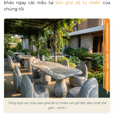
khảo ngay các mẫu tại
bàn ghế đá tự nhiên
của
chúng tôi.
Tổng hợp các mẫu bàn ghế đá tự nhiên vân gỗ độc đáo nhất thế
giới – Hình 1