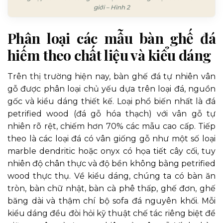
giới – Hình 2
Phân loại các mẫu bàn ghế đá
hiếm theo chất liệu và kiểu dáng
Trên thị trường hiện nay, bàn ghế đá tự nhiên vân
gỗ được phân loại chủ yếu dựa trên loại đá, nguồn
gốc và kiểu dáng thiết kế. Loại phổ biến nhất là đá
petrified wood (đá gỗ hóa thạch) với vân gỗ tự
nhiên rõ rệt, chiếm hơn 70% các mẫu cao cấp. Tiếp
theo là các loại đá có vân giống gỗ như một số loại
marble dendritic hoặc onyx có họa tiết cây cối, tuy
nhiên độ chân thực và độ bền không bằng petrified
wood thực thụ. Về kiểu dáng, chúng ta có bàn ăn
tròn, bàn chữ nhật, bàn cà phê thấp, ghế đơn, ghế
băng dài và thậm chí bộ sofa đá nguyên khối. Mỗi
kiểu dáng đều đòi hỏi kỹ thuật chế tác riêng biệt để