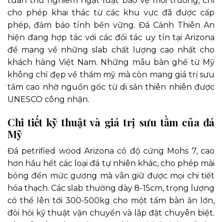
tuân thủ nghiêm ngặt luật bảo vệ môi trường, chỉ
cho phép khai thác từ các khu vực đã được cấp
phép, đảm bảo tính bền vững. Đá Cảnh Thiên An
hiện đang hợp tác với các đối tác uy tín tại Arizona
để mang về những slab chất lượng cao nhất cho
khách hàng Việt Nam. Những mẫu bàn ghế từ Mỹ
không chỉ đẹp về thẩm mỹ mà còn mang giá trị sưu
tầm cao nhờ nguồn gốc từ di sản thiên nhiên được
UNESCO công nhận.
Chi tiết kỹ thuật và giá trị sưu tầm của đá
Mỹ
Đá petrified wood Arizona có độ cứng Mohs 7, cao
hơn hầu hết các loại đá tự nhiên khác, cho phép mài
bóng đến mức gương mà vẫn giữ được mọi chi tiết
hóa thạch. Các slab thường dày 8-15cm, trọng lượng
có thể lên tới 300-500kg cho một tấm bàn ăn lớn,
đòi hỏi kỹ thuật vận chuyển và lắp đặt chuyên biệt.