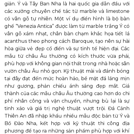
giản. Ý và Tây Ban Nha là hai quốc gia dẫn đầu với
các xưởng chuyên chế tác từ marble và limestone
có vân gỗ tự nhiên. Một ví dụ điển hình là bộ bàn
ghế “Venezia Antica” được làm từ marble trắng Ý có
vân gỗ xám nhạt, chân bàn chạm khắc họa tiết lá
acanthus theo phong cách Baroque, tạo nên sự hài
hòa giữa vẻ đẹp cổ điển và sự tinh tế hiện đại. Các
mẫu từ châu Âu thường có kích thước vừa phải,
phù hợp với không gian nội thất trong nhà hoặc sân
vườn châu Âu nhỏ gọn. Kỹ thuật mài và đánh bóng
tại đây đạt đến mức hoàn hảo, bề mặt đá láng mịn
như gương, phản chiếu ánh sáng đẹp mắt. Giá
thành của các mẫu châu Âu thường cao hơn do chi
phí nhân công và vận chuyển, nhưng bù lại là sự
tinh xảo và giá trị nghệ thuật vượt trội. Đá Cảnh
Thiên An đã nhập khẩu nhiều mẫu độc bản từ Ý và
Bồ Đào Nha, kết hợp với kỹ thuật thi công địa
phương để tạo ra những sản phẩm phù hợp với khí