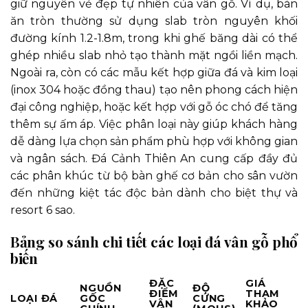
giữ nguyên vẻ đẹp tự nhiên của vân gỗ. Ví dụ, bàn
ăn tròn thường sử dụng slab tròn nguyên khối
đường kính 1.2-1.8m, trong khi ghế băng dài có thể
ghép nhiều slab nhỏ tạo thành mặt ngồi liền mạch.
Ngoài ra, còn có các mẫu kết hợp giữa đá và kim loại
(inox 304 hoặc đồng thau) tạo nên phong cách hiện
đại công nghiệp, hoặc kết hợp với gỗ óc chó để tăng
thêm sự ấm áp. Việc phân loại này giúp khách hàng
dễ dàng lựa chọn sản phẩm phù hợp với không gian
và ngân sách. Đá Cảnh Thiên An cung cấp đầy đủ
các phân khúc từ bộ bàn ghế cơ bản cho sân vườn
đến những kiệt tác độc bản dành cho biệt thự và
resort 6 sao.
Bảng so sánh chi tiết các loại đá vân gỗ phổ
biến
ĐẶC
GIÁ
NGUỒN
ĐỘ
ĐIỂM
THAM
LOẠI ĐÁ
GỐC
CỨNG
VÂN
KHẢO