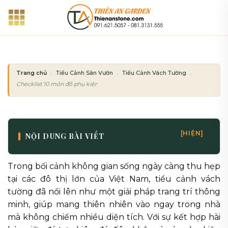
Bỏ
qua
nội
dung
Trang chủ
Tiểu Cảnh Sân Vườn
Tiểu Cảnh Vách Tường
Checklist 10 món đồ phụ kiện không thể thiếu cho tiểu cảnh vách tường đẹp
[HIỆN]
NỘI DUNG BÀI VIẾT
Trong bối cảnh không gian sống ngày càng thu hẹp
tại các đô thị lớn của Việt Nam, tiểu cảnh vách
tường đã nổi lên như một giải pháp trang trí thông
minh, giúp mang thiên nhiên vào ngay trong nhà
mà không chiếm nhiều diện tích. Với sự kết hợp hài