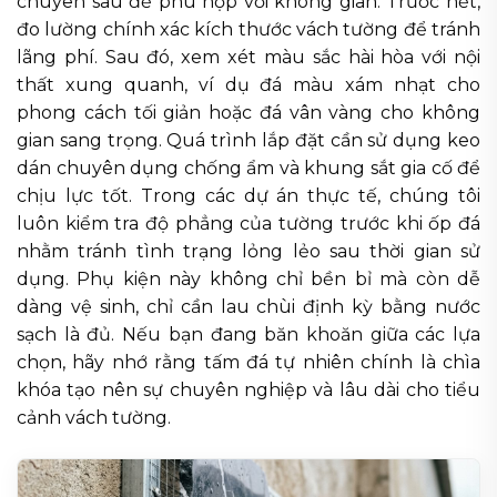
chuyên sâu để phù hợp với không gian. Trước hết,
đo lường chính xác kích thước vách tường để tránh
lãng phí. Sau đó, xem xét màu sắc hài hòa với nội
thất xung quanh, ví dụ đá màu xám nhạt cho
phong cách tối giản hoặc đá vân vàng cho không
gian sang trọng. Quá trình lắp đặt cần sử dụng keo
dán chuyên dụng chống ẩm và khung sắt gia cố để
chịu lực tốt. Trong các dự án thực tế, chúng tôi
luôn kiểm tra độ phẳng của tường trước khi ốp đá
nhằm tránh tình trạng lỏng lẻo sau thời gian sử
dụng. Phụ kiện này không chỉ bền bỉ mà còn dễ
dàng vệ sinh, chỉ cần lau chùi định kỳ bằng nước
sạch là đủ. Nếu bạn đang băn khoăn giữa các lựa
chọn, hãy nhớ rằng tấm đá tự nhiên chính là chìa
khóa tạo nên sự chuyên nghiệp và lâu dài cho tiểu
cảnh vách tường.