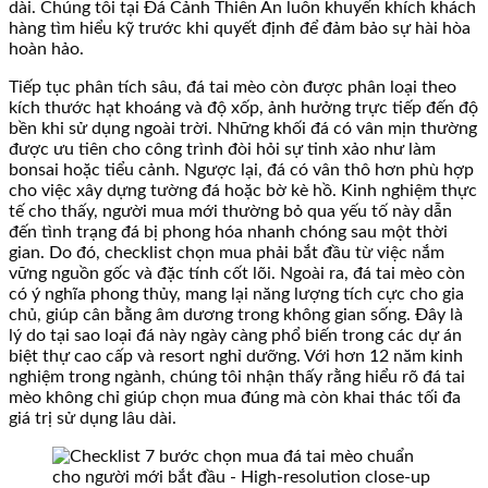
dài. Chúng tôi tại Đá Cảnh Thiên An luôn khuyến khích khách
hàng tìm hiểu kỹ trước khi quyết định để đảm bảo sự hài hòa
hoàn hảo.
Tiếp tục phân tích sâu, đá tai mèo còn được phân loại theo
kích thước hạt khoáng và độ xốp, ảnh hưởng trực tiếp đến độ
bền khi sử dụng ngoài trời. Những khối đá có vân mịn thường
được ưu tiên cho công trình đòi hỏi sự tinh xảo như làm
bonsai hoặc tiểu cảnh. Ngược lại, đá có vân thô hơn phù hợp
cho việc xây dựng tường đá hoặc bờ kè hồ. Kinh nghiệm thực
tế cho thấy, người mua mới thường bỏ qua yếu tố này dẫn
đến tình trạng đá bị phong hóa nhanh chóng sau một thời
gian. Do đó, checklist chọn mua phải bắt đầu từ việc nắm
vững nguồn gốc và đặc tính cốt lõi. Ngoài ra, đá tai mèo còn
có ý nghĩa phong thủy, mang lại năng lượng tích cực cho gia
chủ, giúp cân bằng âm dương trong không gian sống. Đây là
lý do tại sao loại đá này ngày càng phổ biến trong các dự án
biệt thự cao cấp và resort nghỉ dưỡng. Với hơn 12 năm kinh
nghiệm trong ngành, chúng tôi nhận thấy rằng hiểu rõ đá tai
mèo không chỉ giúp chọn mua đúng mà còn khai thác tối đa
giá trị sử dụng lâu dài.