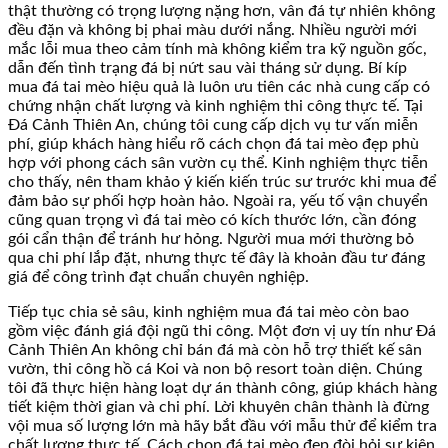
thật thường có trọng lượng nặng hơn, vân đá tự nhiên không
đều đặn và không bị phai màu dưới nắng. Nhiều người mới
mắc lỗi mua theo cảm tính mà không kiểm tra kỹ nguồn gốc,
dẫn đến tình trạng đá bị nứt sau vài tháng sử dụng. Bí kíp
mua đá tai mèo hiệu quả là luôn ưu tiên các nhà cung cấp có
chứng nhận chất lượng và kinh nghiệm thi công thực tế. Tại
Đá Cảnh Thiên An, chúng tôi cung cấp dịch vụ tư vấn miễn
phí, giúp khách hàng hiểu rõ cách chọn đá tai mèo đẹp phù
hợp với phong cách sân vườn cụ thể. Kinh nghiệm thực tiễn
cho thấy, nên tham khảo ý kiến kiến trúc sư trước khi mua để
đảm bảo sự phối hợp hoàn hảo. Ngoài ra, yếu tố vận chuyển
cũng quan trọng vì đá tai mèo có kích thước lớn, cần đóng
gói cẩn thận để tránh hư hỏng. Người mua mới thường bỏ
qua chi phí lắp đặt, nhưng thực tế đây là khoản đầu tư đáng
giá để công trình đạt chuẩn chuyên nghiệp.
Tiếp tục chia sẻ sâu, kinh nghiệm mua đá tai mèo còn bao
gồm việc đánh giá đội ngũ thi công. Một đơn vị uy tín như Đá
Cảnh Thiên An không chỉ bán đá mà còn hỗ trợ thiết kế sân
vườn, thi công hồ cá Koi và non bộ resort toàn diện. Chúng
tôi đã thực hiện hàng loạt dự án thành công, giúp khách hàng
tiết kiệm thời gian và chi phí. Lời khuyên chân thành là đừng
vội mua số lượng lớn mà hãy bắt đầu với mẫu thử để kiểm tra
chất lượng thực tế. Cách chọn đá tai mèo đẹp đòi hỏi sự kiên