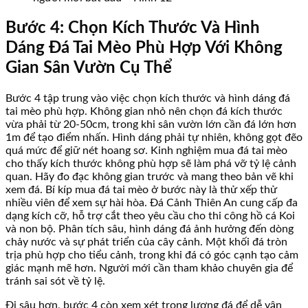
Bước 4: Chọn Kích Thước Và Hình
Dáng Đá Tai Mèo Phù Hợp Với Không
Gian Sân Vườn Cụ Thể
Bước 4 tập trung vào việc chọn kích thước và hình dáng đá
tai mèo phù hợp. Không gian nhỏ nên chọn đá kích thước
vừa phải từ 20-50cm, trong khi sân vườn lớn cần đá lớn hơn
1m để tạo điểm nhấn. Hình dáng phải tự nhiên, không gọt đẽo
quá mức để giữ nét hoang sơ. Kinh nghiệm mua đá tai mèo
cho thấy kích thước không phù hợp sẽ làm phá vỡ tỷ lệ cảnh
quan. Hãy đo đạc không gian trước và mang theo bản vẽ khi
xem đá. Bí kíp mua đá tai mèo ở bước này là thử xếp thử
nhiều viên để xem sự hài hòa. Đá Cảnh Thiên An cung cấp đa
dạng kích cỡ, hỗ trợ cắt theo yêu cầu cho thi công hồ cá Koi
và non bộ. Phân tích sâu, hình dáng đá ảnh hưởng đến dòng
chảy nước và sự phát triển của cây cảnh. Một khối đá tròn
trịa phù hợp cho tiểu cảnh, trong khi đá có góc cạnh tạo cảm
giác mạnh mẽ hơn. Người mới cần tham khảo chuyên gia để
tránh sai sót về tỷ lệ.
Đi sâu hơn, bước 4 còn xem xét trọng lượng đá để dễ vận