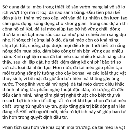
Sử dụng đá tai mèo trong thiết kế sân vườn mang lại vô số lợi
ích vượt trội mà ít loại đá nào sánh bằng. Đầu tiên phải kể
đến giá trị thẩm mỹ cao cấp, với vân đá tự nhiên uốn lượn tạo
cảm giác động, sống động cho không gian. Trong các dự án thi
công hồ cá Koi, đá tai mèo giúp tạo bờ hồ vững chãi, đồng
thời làm nổi bật màu sắc của cá nhờ phản chiếu ánh sáng dịu
nhẹ. Không chỉ dừng lại ở đó, đá tai mèo còn có khả năng
chịu lực tốt, chống chịu được mọi điều kiện thời tiết từ nắng
nóng đến mưa bão, đảm bảo công trình bền vững qua nhiều
năm. Kinh nghiệm mua đá tai mèo của nhiều khách hàng cho
thấy, sau khi lắp đặt, họ tiết kiệm đáng kể chi phí bảo trì so
với các loại đá nhân tạo. Hơn nữa, đá tai mèo góp phần tạo
môi trường sống lý tưởng cho cây bonsai và các loài thực vật
thủy sinh, vì bề mặt đá giữ ẩm tự nhiên mà không gây úng
nước. Trong lĩnh vực đá mỹ nghệ, đá tai mèo được điêu khắc
thành những tác phẩm nghệ thuật độc đáo, từ tượng đá đến
tiểu cảnh mini, nâng tầm giá trị nghệ thuật cho biệt thự và
resort. Lợi ích kinh tế cũng rất rõ nét khi bạn chọn đá tai mèo
chất lượng từ nguồn uy tín, giúp tăng giá trị bất động sản lên
đáng kể. Đối với người mới, hiểu rõ lợi ích này sẽ giúp bạn tự
tin hơn trong quyết định đầu tư.
Phân tích sâu hơn về khía cạnh môi trường, đá tai mèo là vật