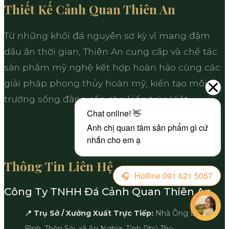
Thiết Kế Cảnh Quan Thiên An
Từ những khối đá nguyên sơ kỳ vĩ mang đậm
dấu ấn thời gian, Thiên An cung cấp và chế tác
sản phẩm mỹ nghệ kết hợp hoàn hảo cùng các
giải pháp phong thủy hoàn mỹ, kiến tạo môi
trường sống đẳng cấp cho kiến trúc Việt.
Thông Tin Liên Hệ
Công Ty TNHH Đá Cảnh Quan Thiên An
📍 Trụ Sở / Xưởng Xuất Trực Tiếp:
Nhà Ông Bà Phú
Bình, Thôn Sỏi, xã An Nghĩa, Tỉnh Phú Thọ