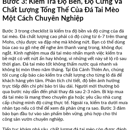
Bước 3: Kiểm Tra Độ Bền, Độ Cứng Và
Chất Lượng Tổng Thể Của Đá Tai Mèo
Một Cách Chuyên Nghiệp
Bước 3 trong checklist là kiểm tra độ bền và độ cứng của đá
tai mèo. Đá chất lượng cao phải có độ cứng từ 6-7 trên thang
Mohs, chịu được va đập nhẹ mà không nứt. Bạn có thể dùng
búa cao su gõ nhẹ để nghe âm thanh vang trong, không đục
ngắt. Kinh nghiệm mua đá tai mèo nhấn mạnh việc kiểm tra
bề mặt có vết nứt ẩn hay không, vì những vết này sẽ lộ rõ sau
thời gian. Đá tai mèo tốt không thấm nước quá nhanh và
không bị mòn theo năm tháng. Tại Đá Cảnh Thiên An, chúng
tôi cung cấp báo cáo kiểm tra chất lượng cho từng lô đá để
khách hàng yên tâm. Phân tích chi tiết, độ bền ảnh hưởng
trực tiếp đến chi phí bảo trì lâu dài. Người mới thường bỏ
qua bước này dẫn đến phải thay đá sau 2-3 năm. Bí kíp mua
đá tai mèo là mang theo chuyên gia hoặc yêu cầu nhà cung
cấp chứng minh độ cứng thực tế. Ngoài ra, kiểm tra dưới mưa
nhân tạo nếu có thể để xem đá phản ứng ra sao. Bước 3 đảm
bảo bạn đầu tư vào sản phẩm bền vững, phù hợp cho thi
công sân vườn chuyên nghiệp.
Tiếp tục khám phá sâu, chất lượng đá tai mèo còn được đánh