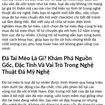
cấu vân đá uốn lượn như tai mèo, loại đá này không chỉ mang
lại giá trị thẩm mỹ cao mà còn thể hiện sự tinh tế trong nghệ
thuật đá mỹ nghệ. Nếu bạn là người mới bắt đầu, việc chọn
mua đá tai mèo chuẩn đòi hỏi một checklist chi tiết để tránh
sai lầm đáng tiếc. Bài viết này sẽ chia sẻ toàn diện kinh
nghiệm mua đá tai mèo, cách chọn đá tai mèo đẹp cùng bí kíp
mua đá tai mèo thực tế từ chuyên gia với hơn 12 năm trong
lĩnh vực đá tự nhiên. Chúng tôi sẽ hướng dẫn bạn từng bước
một cách khoa học, giúp bạn tự tin sở hữu những khối đá
chất lượng cao, phù hợp hoàn hảo với không gian sống của
mình.
Đá Tai Mèo Là Gì? Khám Phá Nguồn
Gốc, Đặc Tính Và Vai Trò Trong Nghệ
Thuật Đá Mỹ Nghệ
Đá tai mèo là loại đá tự nhiên được hình thành qua hàng triệu
năm dưới tác động của địa chất, chủ yếu phân bố tại các
vùng núi đá vôi ở Việt Nam. Đặc trưng nổi bật của đá tai mèo
nằm ở bề mặt vân đá mịn màng, uốn lượn mềm mại giống như
đôi tai mèo đang vểnh lên, tạo nên vẻ đẹp hoang sơ nhưng
đầy nghệ thuật. Không chỉ dừng lại ở màu sắc đa dạng từ xám