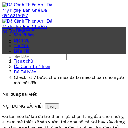
Bỏ
qua
nội
dung
Trang Chủ
Sản Phẩm
Dịch Vụ
Tin Tức
Liên Hệ
Trang chủ
Đá Cảnh Tự Nhiên
Đá Tai Mèo
Checklist 7 bước chọn mua đá tai mèo chuẩn cho người
mới bắt đầu
Nội dung bài viết
NỘI DUNG BÀI VIẾT
[hiện]
Đá tai mèo từ lâu đã trở thành lựa chọn hàng đầu cho những
ai đam mê thiết kế sân vườn, thi công hồ cá Koi hay xây dựng
non bộ resort và biệt thự. Với vẻ đẹp tự nhiên độc đáo, kết