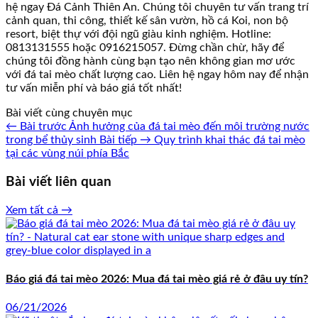
hệ ngay Đá Cảnh Thiên An. Chúng tôi chuyên tư vấn trang trí
cảnh quan, thi công, thiết kế sân vườn, hồ cá Koi, non bộ
resort, biệt thự với đội ngũ giàu kinh nghiệm. Hotline:
0813131555 hoặc 0916215057. Đừng chần chừ, hãy để
chúng tôi đồng hành cùng bạn tạo nên không gian mơ ước
với đá tai mèo chất lượng cao. Liên hệ ngay hôm nay để nhận
tư vấn miễn phí và báo giá tốt nhất!
Bài viết cùng chuyên mục
← Bài trước
Ảnh hưởng của đá tai mèo đến môi trường nước
trong bể thủy sinh
Bài tiếp →
Quy trình khai thác đá tai mèo
tại các vùng núi phía Bắc
Bài viết liên quan
Xem tất cả →
Báo giá đá tai mèo 2026: Mua đá tai mèo giá rẻ ở đâu uy tín?
06/21/2026