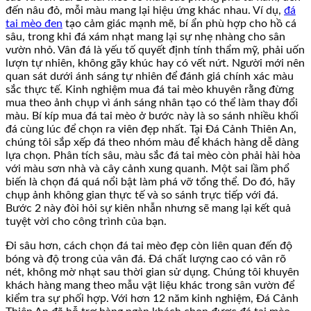
đến nâu đỏ, mỗi màu mang lại hiệu ứng khác nhau. Ví dụ,
đá
tai mèo đen
tạo cảm giác mạnh mẽ, bí ẩn phù hợp cho hồ cá
sâu, trong khi đá xám nhạt mang lại sự nhẹ nhàng cho sân
vườn nhỏ. Vân đá là yếu tố quyết định tính thẩm mỹ, phải uốn
lượn tự nhiên, không gãy khúc hay có vết nứt. Người mới nên
quan sát dưới ánh sáng tự nhiên để đánh giá chính xác màu
sắc thực tế. Kinh nghiệm mua đá tai mèo khuyên rằng đừng
mua theo ảnh chụp vì ánh sáng nhân tạo có thể làm thay đổi
màu. Bí kíp mua đá tai mèo ở bước này là so sánh nhiều khối
đá cùng lúc để chọn ra viên đẹp nhất. Tại Đá Cảnh Thiên An,
chúng tôi sắp xếp đá theo nhóm màu để khách hàng dễ dàng
lựa chọn. Phân tích sâu, màu sắc đá tai mèo còn phải hài hòa
với màu sơn nhà và cây cảnh xung quanh. Một sai lầm phổ
biến là chọn đá quá nổi bật làm phá vỡ tổng thể. Do đó, hãy
chụp ảnh không gian thực tế và so sánh trực tiếp với đá.
Bước 2 này đòi hỏi sự kiên nhẫn nhưng sẽ mang lại kết quả
tuyệt vời cho công trình của bạn.
Đi sâu hơn, cách chọn đá tai mèo đẹp còn liên quan đến độ
bóng và độ trong của vân đá. Đá chất lượng cao có vân rõ
nét, không mờ nhạt sau thời gian sử dụng. Chúng tôi khuyên
khách hàng mang theo mẫu vật liệu khác trong sân vườn để
kiểm tra sự phối hợp. Với hơn 12 năm kinh nghiệm, Đá Cảnh