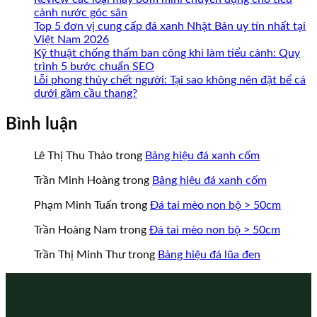
cảnh nước góc sân
Top 5 đơn vị cung cấp đá xanh Nhật Bản uy tín nhất tại
Việt Nam 2026
Kỹ thuật chống thấm ban công khi làm tiểu cảnh: Quy
trình 5 bước chuẩn SEO
Lỗi phong thủy chết người: Tại sao không nên đặt bể cá
dưới gầm cầu thang?
Bình luận
Lê Thị Thu Thảo
trong
Bảng hiệu đá xanh cốm
Trần Minh Hoàng
trong
Bảng hiệu đá xanh cốm
Phạm Minh Tuấn
trong
Đá tai mèo non bộ > 50cm
Trần Hoàng Nam
trong
Đá tai mèo non bộ > 50cm
Trần Thị Minh Thư
trong
Bảng hiệu đá lũa đen