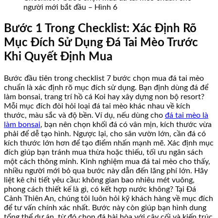
người mới bắt đầu – Hình 6
Bước 1 Trong Checklist: Xác Định Rõ
Mục Đích Sử Dụng Đá Tai Mèo Trước
Khi Quyết Định Mua
Bước đầu tiên trong checklist 7 bước chọn mua đá tai mèo
chuẩn là xác định rõ mục đích sử dụng. Bạn định dùng đá để
làm bonsai, trang trí hồ cá Koi hay xây dựng non bộ resort?
Mỗi mục đích đòi hỏi loại đá tai mèo khác nhau về kích
thước, màu sắc và độ bền. Ví dụ, nếu dùng cho
đá tai mèo là
làm bonsai
, bạn nên chọn khối đá có vân mịn, kích thước vừa
phải để dễ tạo hình. Ngược lại, cho sân vườn lớn, cần đá có
kích thước lớn hơn để tạo điểm nhấn mạnh mẽ. Xác định mục
đích giúp bạn tránh mua thừa hoặc thiếu, tối ưu ngân sách
một cách thông minh. Kinh nghiệm mua đá tai mèo cho thấy,
nhiều người mới bỏ qua bước này dẫn đến lãng phí lớn. Hãy
liệt kê chi tiết yêu cầu: không gian bao nhiêu mét vuông,
phong cách thiết kế là gì, có kết hợp nước không? Tại Đá
Cảnh Thiên An, chúng tôi luôn hỏi kỹ khách hàng về mục đích
để tư vấn chính xác nhất. Bước này còn giúp bạn hình dung
tổng thể dự án, từ đó chọn đá hài hòa với cây cối và kiến trúc