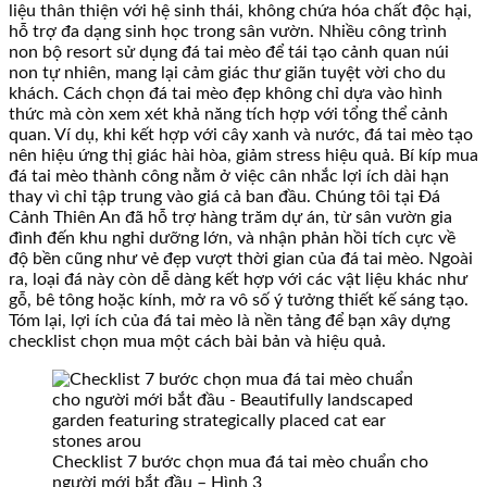
liệu thân thiện với hệ sinh thái, không chứa hóa chất độc hại,
hỗ trợ đa dạng sinh học trong sân vườn. Nhiều công trình
non bộ resort sử dụng đá tai mèo để tái tạo cảnh quan núi
non tự nhiên, mang lại cảm giác thư giãn tuyệt vời cho du
khách. Cách chọn đá tai mèo đẹp không chỉ dựa vào hình
thức mà còn xem xét khả năng tích hợp với tổng thể cảnh
quan. Ví dụ, khi kết hợp với cây xanh và nước, đá tai mèo tạo
nên hiệu ứng thị giác hài hòa, giảm stress hiệu quả. Bí kíp mua
đá tai mèo thành công nằm ở việc cân nhắc lợi ích dài hạn
thay vì chỉ tập trung vào giá cả ban đầu. Chúng tôi tại Đá
Cảnh Thiên An đã hỗ trợ hàng trăm dự án, từ sân vườn gia
đình đến khu nghỉ dưỡng lớn, và nhận phản hồi tích cực về
độ bền cũng như vẻ đẹp vượt thời gian của đá tai mèo. Ngoài
ra, loại đá này còn dễ dàng kết hợp với các vật liệu khác như
gỗ, bê tông hoặc kính, mở ra vô số ý tưởng thiết kế sáng tạo.
Tóm lại, lợi ích của đá tai mèo là nền tảng để bạn xây dựng
checklist chọn mua một cách bài bản và hiệu quả.
Checklist 7 bước chọn mua đá tai mèo chuẩn cho
người mới bắt đầu – Hình 3