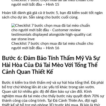
Checklist 7 bước chọn mua đá tai mèo chuẩn cho
người mới bắt đầu – Hình 15
Hoàn tất đánh giá giá cả ở bước 5, bạn đã kiểm soát tốt ngân
sách cho dự án. Sẵn sàng cho bước cuối cùng.
Checklist 7 bước chọn mua đá tai mèo chuẩn cho
người mới bắt đầu – Hình 16
Bước 6: Đảm Bảo Tính Thẩm Mỹ Và Sự
Hài Hòa Của Đá Tai Mèo Với Tổng Thể
Cảnh Quan Thiết Kế
Bước 6 kiểm tra tính thẩm mỹ và sự hài hòa tổng thể. Đá phải
bổ trợ chứ không lấn át các yếu tố khác trong sân vườn.
Quan sát từ nhiều góc độ để đảm bảo sự cân đối. Kinh
nghiệm mua đá tai mèo cho thấy bước này quyết định 70% sự
thành công của công trình. Tại Đá Cảnh Thiên An, đội ngũ
thiết kế sẽ hỗ trợ mô phỏng 3D trước khi mua. Bí kíp là thử