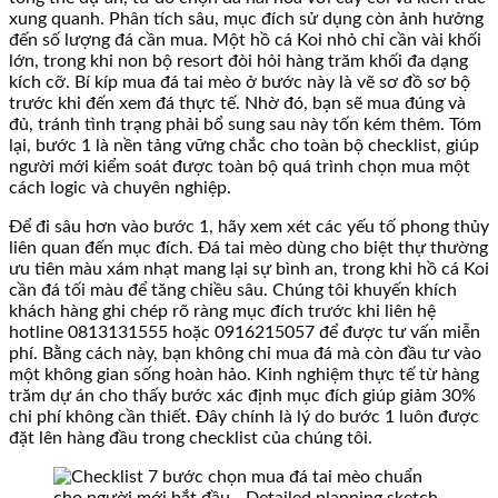
xung quanh. Phân tích sâu, mục đích sử dụng còn ảnh hưởng
đến số lượng đá cần mua. Một hồ cá Koi nhỏ chỉ cần vài khối
lớn, trong khi non bộ resort đòi hỏi hàng trăm khối đa dạng
kích cỡ. Bí kíp mua đá tai mèo ở bước này là vẽ sơ đồ sơ bộ
trước khi đến xem đá thực tế. Nhờ đó, bạn sẽ mua đúng và
đủ, tránh tình trạng phải bổ sung sau này tốn kém thêm. Tóm
lại, bước 1 là nền tảng vững chắc cho toàn bộ checklist, giúp
người mới kiểm soát được toàn bộ quá trình chọn mua một
cách logic và chuyên nghiệp.
Để đi sâu hơn vào bước 1, hãy xem xét các yếu tố phong thủy
liên quan đến mục đích. Đá tai mèo dùng cho biệt thự thường
ưu tiên màu xám nhạt mang lại sự bình an, trong khi hồ cá Koi
cần đá tối màu để tăng chiều sâu. Chúng tôi khuyến khích
khách hàng ghi chép rõ ràng mục đích trước khi liên hệ
hotline 0813131555 hoặc 0916215057 để được tư vấn miễn
phí. Bằng cách này, bạn không chỉ mua đá mà còn đầu tư vào
một không gian sống hoàn hảo. Kinh nghiệm thực tế từ hàng
trăm dự án cho thấy bước xác định mục đích giúp giảm 30%
chi phí không cần thiết. Đây chính là lý do bước 1 luôn được
đặt lên hàng đầu trong checklist của chúng tôi.