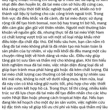
nhạt đến đen huyền bí, đá tai mèo còn sở hữu độ cứng cao,
khả năng chịu thời tiết khắc nghiệt tuyệt vời, khiến nó trở
thành vật liệu lý tưởng cho các công trình ngoài trời. Trong
lĩnh vực đá điêu khắc và đá cảnh, đá tai mèo được sử dụng
rộng rãi để tạo hình bonsai, non bộ hay trang trí bờ hồ, mang
đến cảm giác gần gũi với thiên nhiên. Người mới thường băn
khoăn về nguồn gốc đá, nhưng thực tế đá tai mèo Việt Nam
có chất lượng vượt trội so với một số loại nhập khẩu nhờ
điều kiện địa chất đặc thù. Để hiểu sâu hơn, bạn cần nắm rõ
rằng đá tai mèo không phải là đá nhân tạo mà hoàn toàn là
sản phẩm của tự nhiên, vì vậy mỗi khối đá đều mang một câu
chuyện riêng biệt về hình dáng và màu sắc. Điều này giúp
tăng giá trị sưu tầm và thẩm mỹ cho không gian. Khi tìm hiểu
kinh nghiệm mua đá tai mèo, việc nhận diện đúng loại đá sẽ
giúp bạn tránh mua phải hàng giả hoặc đá kém chất lượng. Đá
tai mèo chất lượng cao thường có bề mặt bóng tự nhiên sau
khi mài nhẹ, không lo nứt vỡ dưới nắng mưa. Hơn nữa, loại
đá này còn có khả năng giữ nước tốt, phù hợp cho việc thiết
kế sân vườn kết hợp hồ cá. Trong thực tế thi công, nhiều kiến
trúc sư đã lựa chọn đá tai mèo để tạo điểm nhấn cho các khu
vườn Nhật Bản hoặc phong cách tropical hiện đại. Nếu bạn
đang lên kế hoạch cho một dự án sân vườn, việc nghiên cứu
kỹ đặc tính này sẽ giúp tối ưu chi phí và hiệu quả thẩm mỹ lâu