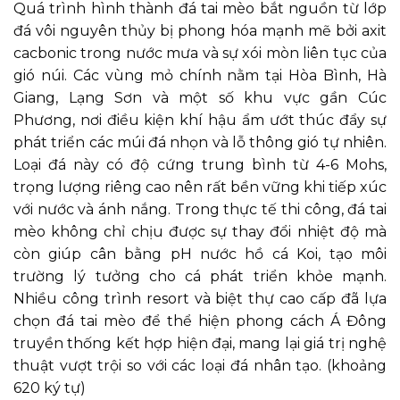
Quá trình hình thành đá tai mèo bắt nguồn từ lớp
đá vôi nguyên thủy bị phong hóa mạnh mẽ bởi axit
cacbonic trong nước mưa và sự xói mòn liên tục của
gió núi. Các vùng mỏ chính nằm tại Hòa Bình, Hà
Giang, Lạng Sơn và một số khu vực gần Cúc
Phương, nơi điều kiện khí hậu ẩm ướt thúc đẩy sự
phát triển các múi đá nhọn và lỗ thông gió tự nhiên.
Loại đá này có độ cứng trung bình từ 4-6 Mohs,
trọng lượng riêng cao nên rất bền vững khi tiếp xúc
với nước và ánh nắng. Trong thực tế thi công, đá tai
mèo không chỉ chịu được sự thay đổi nhiệt độ mà
còn giúp cân bằng pH nước hồ cá Koi, tạo môi
trường lý tưởng cho cá phát triển khỏe mạnh.
Nhiều công trình resort và biệt thự cao cấp đã lựa
chọn đá tai mèo để thể hiện phong cách Á Đông
truyền thống kết hợp hiện đại, mang lại giá trị nghệ
thuật vượt trội so với các loại đá nhân tạo. (khoảng
620 ký tự)