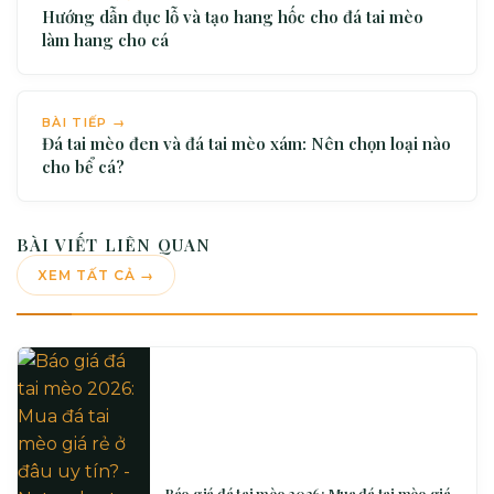
Hướng dẫn đục lỗ và tạo hang hốc cho đá tai mèo
làm hang cho cá
BÀI TIẾP →
Đá tai mèo đen và đá tai mèo xám: Nên chọn loại nào
cho bể cá?
BÀI VIẾT LIÊN QUAN
XEM TẤT CẢ →
Báo giá đá tai mèo 2026: Mua đá tai mèo giá