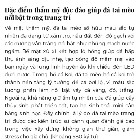
Đặc điểm thẩm mỹ độc đáo giúp đá tai mèo
nổi bật trong trang trí
Về mặt thẩm mỹ, đá tai mèo sở hữu màu sắc tự
nhiên đa dạng từ xám tro, nâu đất đến đỏ gạch với
các đường vân trắng nổi bật như những mạch nước
ngầm. Bề mặt xù xì kết hợp lỗ hổng giúp đá hấp
thụ ánh sáng dịu nhẹ, tạo bóng đổ mềm mại vào
ban ngày và lung linh huyền ảo khi chiếu đèn LED
dưới nước. Trong hồ cá Koi, đá tai mèo hồ cá koi trở
thành nền tảng lý tưởng để cá bơi lội, vì màu sắc
tương phản làm nổi bật vảy cá vàng, đỏ, trắng.
Ngoài ra, khả năng giữ ẩm tự nhiên của đá giúp cây
thủy sinh phát triển tốt, tạo hệ sinh thái mini cân
bằng sinh học. Đây chính là lý do đá tai mèo trang
trí được các kiến trúc sư cảnh quan đánh giá cao
trong việc xây dựng không gian thư giãn, giảm
stress cho gia chủ. (khoảng 580 ký tự)