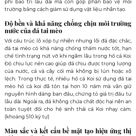
phí bảo trì lâu dài mà còn góp phần bảo vệ môi
trường bằng cách giảm sử dụng vật liệu nhân tạo.
Độ bền và khả năng chống chịu môi trường
nước của đá tai mèo
Với cấu trúc lỗ xốp tự nhiên nhưng lõi đá đặc chắc,
đá tai mèo có khả năng chống thấm nước tốt, hạn
chế tình trạng nứt vỡ khi ngâm lâu trong hồ cá Koi.
Độ chịu lực nén cao giúp đá chịu được trọng lượng
của nước, cá và cây cối mà không bị lún hoặc xô
lệch. Trong thực tế, nhiều hồ cá Koi sử dụng đá tai
mèo hồ cá koi đã tồn tại hơn 10 năm mà vẫn giữ
nguyên hình dáng ban đầu, chứng tỏ giá trị đầu tư
lâu dài. Ngoài ra, đá không chứa chất độc hại nên an
toàn tuyệt đối cho hệ sinh thái cá Koi nhạy cảm.
(khoảng 510 ký tự)
Màu sắc và kết cấu bề mặt tạo hiệu ứng thị