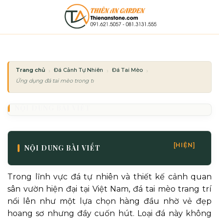
Bỏ
qua
nội
dung
Trang chủ
Đá Cảnh Tự Nhiên
Đá Tai Mèo
Ứng dụng đá tai mèo trong trang trí hồ cá Koi và cảnh quan sân vườn
NỘI DUNG BÀI VIẾT
[HIỆN]
NỘI DUNG BÀI VIẾT
Trong lĩnh vực đá tự nhiên và thiết kế cảnh quan
sân vườn hiện đại tại Việt Nam, đá tai mèo trang trí
nổi lên như một lựa chọn hàng đầu nhờ vẻ đẹp
hoang sơ nhưng đầy cuốn hút. Loại đá này không