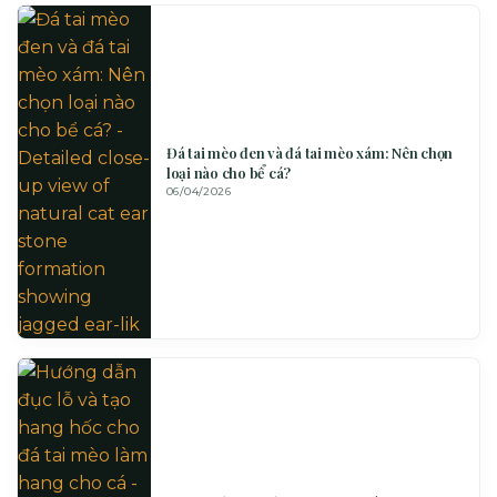
Đá tai mèo đen và đá tai mèo xám: Nên chọn
loại nào cho bể cá?
06/04/2026