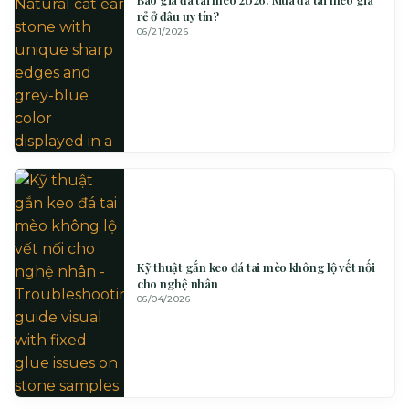
rẻ ở đâu uy tín?
06/21/2026
Kỹ thuật gắn keo đá tai mèo không lộ vết nối
cho nghệ nhân
06/04/2026