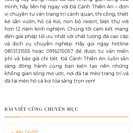
mình, hãy liên hệ ngay với Đá Cảnh Thiên An – đơn
vị chuyên tư vấn trang trí cảnh quan, thi công, thiết
kế sân vườn, hồ cá Koi, non bộ resort, biệt thự với
hơn 12 năm kinh nghiệm. Chúng tôi cam kết mang
đến giải pháp tối ưu nhất với chất lượng đá cao cấp
và dịch vụ chuyên nghiệp. Hãy gọi ngay hotline
0813131555 hoặc 0916215057 để được tư vấn miễn
phí và báo giá chi tiết. Đá Cảnh Thiên An luôn sẵn
sàng đồng hành cùng bạn kiến tạo nên những
không gian sống mơ ước, nơi đá tai mèo trang trí và
đá tai mèo hồ cá koi tỏa sáng trọn vẹn!
BÀI VIẾT CÙNG CHUYÊN MỤC
← BÀI TRƯỚC