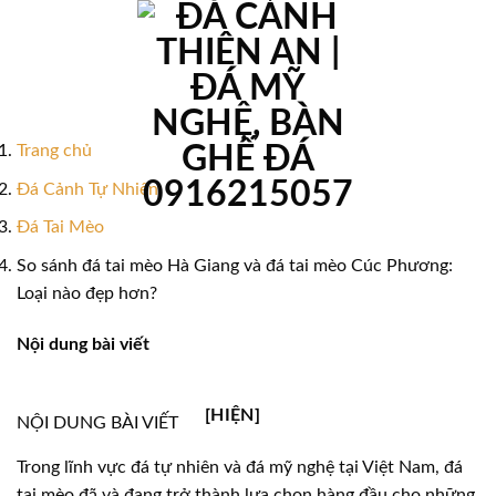
Bỏ
qua
nội
dung
Trang chủ
Đá Cảnh Tự Nhiên
Đá Tai Mèo
So sánh đá tai mèo Hà Giang và đá tai mèo Cúc Phương:
Loại nào đẹp hơn?
Nội dung bài viết
[HIỆN]
NỘI DUNG BÀI VIẾT
Trong lĩnh vực đá tự nhiên và đá mỹ nghệ tại Việt Nam, đá
tai mèo đã và đang trở thành lựa chọn hàng đầu cho những