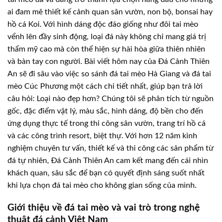
ai đam mê thiết kế cảnh quan sân vườn, non bộ, bonsai hay
hồ cá Koi. Với hình dáng độc đáo giống như đôi tai mèo
vểnh lên đầy sinh động, loại đá này không chỉ mang giá trị
thẩm mỹ cao mà còn thể hiện sự hài hòa giữa thiên nhiên
và bàn tay con người. Bài viết hôm nay của Đá Cảnh Thiên
An sẽ đi sâu vào việc so sánh đá tai mèo Hà Giang và đá tai
mèo Cúc Phương một cách chi tiết nhất, giúp bạn trả lời
câu hỏi: Loại nào đẹp hơn? Chúng tôi sẽ phân tích từ nguồn
gốc, đặc điểm vật lý, màu sắc, hình dáng, độ bền cho đến
ứng dụng thực tế trong thi công sân vườn, trang trí hồ cá
và các công trình resort, biệt thự. Với hơn 12 năm kinh
nghiệm chuyên tư vấn, thiết kế và thi công các sản phẩm từ
đá tự nhiên, Đá Cảnh Thiên An cam kết mang đến cái nhìn
khách quan, sâu sắc để bạn có quyết định sáng suốt nhất
khi lựa chọn đá tai mèo cho không gian sống của mình.
Giới thiệu về đá tai mèo và vai trò trong nghệ
thuật đá cảnh Việt Nam