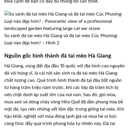
khía cạnh để bạn có đầy đủ thông tin cần thiết.
So sánh đá tai mèo Hà Giang và đá tai mèo Cúc Phương:
Loại nào đẹp hơn? – Hình 2
Nguồn gốc hình thành đá tai mèo Hà Giang
Hà Giang, vùng đất địa đầu Tổ quốc với địa hình cao nguyên
đá vôi hùng vĩ, là cái nôi sản sinh ra đá tai mèo Hà Giang
chất lượng cao. Quá trình hình thành đá tại đây bắt nguồn
từ hàng trăm triệu năm trước, khi các lớp đá trầm tích bị
nén chặt dưới áp suất lớn của núi non. Sau đó, gió mùa,
mưa axit và dòng chảy sông Nho Quế đã dần phong hóa bề
mặt đá, tạo nên những vết lõm đặc trưng giống tai mèo. Khí
hậu khắc nghiệt với mùa đông lạnh giá và mùa hè oi bức
càng thúc đẩy quá trình phong hóa tự nhiên này. Đá tai