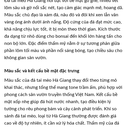
Đá tai mèo Hà Giang nổi bật với bề mặt gồ ghề, nhiều vết
lõm sâu và gờ nổi sắc nét, tạo cảm giác mạnh mẽ, hoang dã.
Màu sắc chủ đạo là xám đá, nâu đỏ và đôi khi xen lẫn vân
vàng óng ánh dưới ánh nắng. Độ cứng của đá đạt mức cao,
khả năng chịu lực tốt, ít bị mòn theo thời gian. Kích thước
đa dạng từ nhỏ dùng cho bonsai đến khối lớn hàng tấn cho
non bộ lớn. Đặc điểm thẩm mỹ nằm ở sự tương phản giữa
phần lõm tối màu và phần nổi sáng bóng, tạo chiều sâu cho
không gian sân vườn.
Màu sắc và kết cấu bề mặt đặc trưng
Màu sắc của đá tai mèo Hà Giang thay đổi theo từng mỏ
khai thác, nhưng tổng thể mang tone trầm ấm, phù hợp với
phong cách sân vườn truyền thống Việt Nam. Kết cấu bề
mặt xốp nhẹ giúp đá hút nước nhanh, tạo điều kiện lý
tưởng cho rêu phong bám và cây cảnh phát triển. Khi so
sánh đá tai mèo, loại từ Hà Giang thường được đánh giá
cao về độ tự nhiên, ít cần xử lý hóa chất. Thẩm mỹ của đá