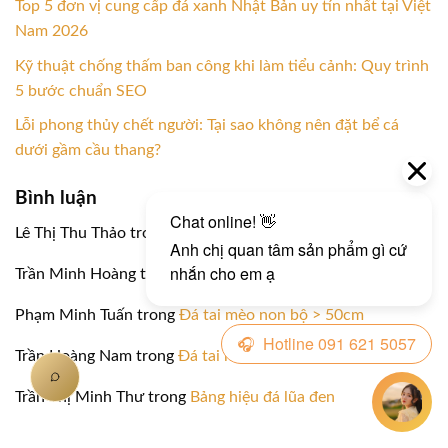
Top 5 đơn vị cung cấp đá xanh Nhật Bản uy tín nhất tại Việt
Nam 2026
Kỹ thuật chống thấm ban công khi làm tiểu cảnh: Quy trình
5 bước chuẩn SEO
Lỗi phong thủy chết người: Tại sao không nên đặt bể cá
dưới gầm cầu thang?
Bình luận
Lê Thị Thu Thảo
trong
Bảng hiệu đá xanh cốm
Trần Minh Hoàng
trong
Bảng hiệu đá xanh cốm
Phạm Minh Tuấn
trong
Đá tai mèo non bộ > 50cm
Trần Hoàng Nam
trong
Đá tai mèo non bộ > 50cm
Trần Thị Minh Thư
trong
Bảng hiệu đá lũa đen