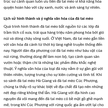
trúc sư cảnh quan luôn ưu tiên đá tai mèo vì khả năng hòa
quyện hoàn hảo với cây xanh, nước và ánh sáng tự nhiên.
Lịch sử hình thành và ý nghĩa văn hóa của đá tai mèo
Quá trình hình thành đá tai mèo bắt nguồn từ các lớp đá
trầm tích cổ xưa, trải qua hàng triệu năm phong hóa bởi gió
núi và dòng chảy sông suối. Ở Việt Nam, đá tai mèo gắn liền
với văn hóa đá cảnh từ thời kỳ làng nghề truyền thống đến
nay. Người dân địa phương coi đá tai mèo như báu vật của
núi rừng, thường dùng để làm non bộ, tạo cảnh quan sân
vườn hoặc thậm chí là những tác phẩm điêu khắc nghệ
thuật. Ý nghĩa văn hóa của loại đá này nằm ở sự gần gũi với
thiên nhiên, tượng trưng cho sự kiên cường và tinh tế. Khi
so sánh đá tai mèo Hà Giang và đá tai mèo Cúc Phương,
chúng ta thấy rõ sự khác biệt về địa chất đã tạo nên những
nét đẹp riêng không thể lẫn. Hà Giang với địa hình cao
nguyên đá vôi mang đến đá tai mèo có bề mặt gồ ghề mạnh
mẽ, trong khi Cúc Phương với rừng quốc gia ẩm ướt lại cho