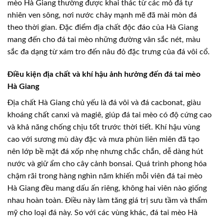
mèo Hà Giang thường được khai thác từ các mỏ đá tự
nhiên ven sông, nơi nước chảy mạnh mẽ đã mài mòn đá
theo thời gian. Đặc điểm địa chất độc đáo của Hà Giang
mang đến cho đá tai mèo những đường vân sắc nét, màu
sắc đa dạng từ xám tro đến nâu đỏ đặc trưng của đá vôi cổ.
Điều kiện địa chất và khí hậu ảnh hưởng đến đá tai mèo
Hà Giang
Địa chất Hà Giang chủ yếu là đá vôi và đá cacbonat, giàu
khoáng chất canxi và magiê, giúp đá tai mèo có độ cứng cao
và khả năng chống chịu tốt trước thời tiết. Khí hậu vùng
cao với sương mù dày đặc và mưa phùn liên miên đã tạo
nên lớp bề mặt đá xốp nhẹ nhưng chắc chắn, dễ dàng hút
nước và giữ ẩm cho cây cảnh bonsai. Quá trình phong hóa
chậm rãi trong hàng nghìn năm khiến mỗi viên đá tai mèo
Hà Giang đều mang dấu ấn riêng, không hai viên nào giống
nhau hoàn toàn. Điều này làm tăng giá trị sưu tầm và thẩm
mỹ cho loại đá này. So với các vùng khác, đá tai mèo Hà