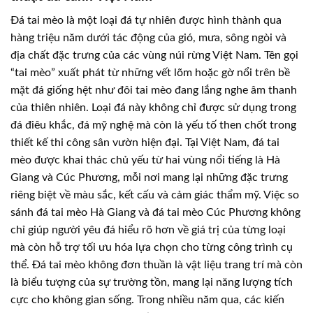
Đá tai mèo là một loại đá tự nhiên được hình thành qua
hàng triệu năm dưới tác động của gió, mưa, sông ngòi và
địa chất đặc trưng của các vùng núi rừng Việt Nam. Tên gọi
“tai mèo” xuất phát từ những vết lõm hoặc gờ nổi trên bề
mặt đá giống hệt như đôi tai mèo đang lắng nghe âm thanh
của thiên nhiên. Loại đá này không chỉ được sử dụng trong
đá điêu khắc, đá mỹ nghệ mà còn là yếu tố then chốt trong
thiết kế thi công sân vườn hiện đại. Tại Việt Nam, đá tai
mèo được khai thác chủ yếu từ hai vùng nổi tiếng là Hà
Giang và Cúc Phương, mỗi nơi mang lại những đặc trưng
riêng biệt về màu sắc, kết cấu và cảm giác thẩm mỹ. Việc so
sánh đá tai mèo Hà Giang và đá tai mèo Cúc Phương không
chỉ giúp người yêu đá hiểu rõ hơn về giá trị của từng loại
mà còn hỗ trợ tối ưu hóa lựa chọn cho từng công trình cụ
thể. Đá tai mèo không đơn thuần là vật liệu trang trí mà còn
là biểu tượng của sự trường tồn, mang lại năng lượng tích
cực cho không gian sống. Trong nhiều năm qua, các kiến