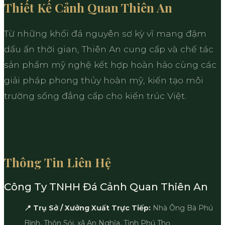
Thiết Kế Cảnh Quan Thiên An
Từ những khối đá nguyên sơ kỳ vĩ mang đậm
dấu ấn thời gian, Thiên An cung cấp và chế tác
sản phẩm mỹ nghệ kết hợp hoàn hảo cùng các
giải pháp phong thủy hoàn mỹ, kiến tạo môi
trường sống đẳng cấp cho kiến trúc Việt.
Thông Tin Liên Hệ
Công Ty TNHH Đá Cảnh Quan Thiên An
📍 Trụ Sở / Xưởng Xuất Trực Tiếp:
Nhà Ông Bà Phú
Bình, Thôn Sỏi, xã An Nghĩa, Tỉnh Phú Thọ