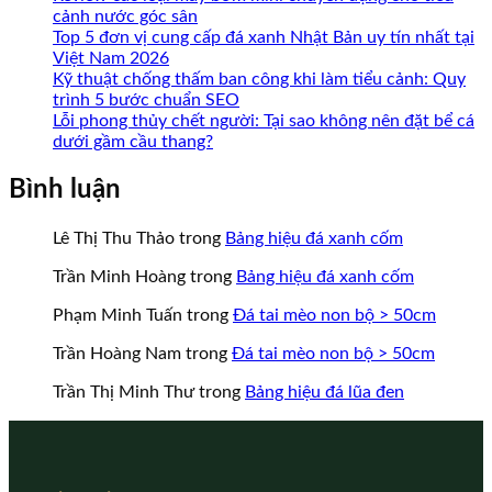
cảnh nước góc sân
Top 5 đơn vị cung cấp đá xanh Nhật Bản uy tín nhất tại
Việt Nam 2026
Kỹ thuật chống thấm ban công khi làm tiểu cảnh: Quy
trình 5 bước chuẩn SEO
Lỗi phong thủy chết người: Tại sao không nên đặt bể cá
dưới gầm cầu thang?
Bình luận
Lê Thị Thu Thảo
trong
Bảng hiệu đá xanh cốm
Trần Minh Hoàng
trong
Bảng hiệu đá xanh cốm
Phạm Minh Tuấn
trong
Đá tai mèo non bộ > 50cm
Trần Hoàng Nam
trong
Đá tai mèo non bộ > 50cm
Trần Thị Minh Thư
trong
Bảng hiệu đá lũa đen