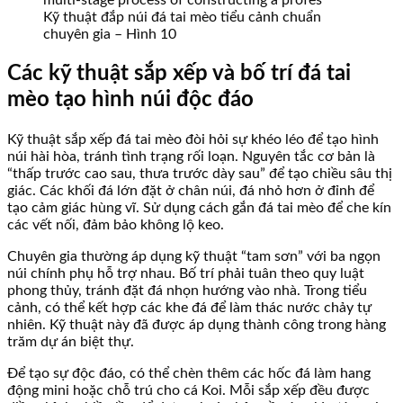
Kỹ thuật đắp núi đá tai mèo tiểu cảnh chuẩn
chuyên gia – Hình 10
Các kỹ thuật sắp xếp và bố trí đá tai
mèo tạo hình núi độc đáo
Kỹ thuật sắp xếp đá tai mèo đòi hỏi sự khéo léo để tạo hình
núi hài hòa, tránh tình trạng rối loạn. Nguyên tắc cơ bản là
“thấp trước cao sau, thưa trước dày sau” để tạo chiều sâu thị
giác. Các khối đá lớn đặt ở chân núi, đá nhỏ hơn ở đỉnh để
tạo cảm giác hùng vĩ. Sử dụng cách gắn đá tai mèo để che kín
các vết nối, đảm bảo không lộ keo.
Chuyên gia thường áp dụng kỹ thuật “tam sơn” với ba ngọn
núi chính phụ hỗ trợ nhau. Bố trí phải tuân theo quy luật
phong thủy, tránh đặt đá nhọn hướng vào nhà. Trong tiểu
cảnh, có thể kết hợp các khe đá để làm thác nước chảy tự
nhiên. Kỹ thuật này đã được áp dụng thành công trong hàng
trăm dự án biệt thự.
Để tạo sự độc đáo, có thể chèn thêm các hốc đá làm hang
động mini hoặc chỗ trú cho cá Koi. Mỗi sắp xếp đều được