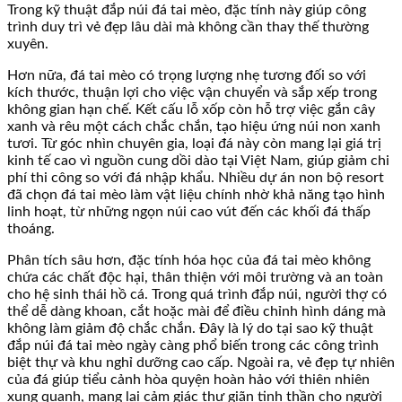
Trong kỹ thuật đắp núi đá tai mèo, đặc tính này giúp công
trình duy trì vẻ đẹp lâu dài mà không cần thay thế thường
xuyên.
Hơn nữa, đá tai mèo có trọng lượng nhẹ tương đối so với
kích thước, thuận lợi cho việc vận chuyển và sắp xếp trong
không gian hạn chế. Kết cấu lỗ xốp còn hỗ trợ việc gắn cây
xanh và rêu một cách chắc chắn, tạo hiệu ứng núi non xanh
tươi. Từ góc nhìn chuyên gia, loại đá này còn mang lại giá trị
kinh tế cao vì nguồn cung dồi dào tại Việt Nam, giúp giảm chi
phí thi công so với đá nhập khẩu. Nhiều dự án non bộ resort
đã chọn đá tai mèo làm vật liệu chính nhờ khả năng tạo hình
linh hoạt, từ những ngọn núi cao vút đến các khối đá thấp
thoáng.
Phân tích sâu hơn, đặc tính hóa học của đá tai mèo không
chứa các chất độc hại, thân thiện với môi trường và an toàn
cho hệ sinh thái hồ cá. Trong quá trình đắp núi, người thợ có
thể dễ dàng khoan, cắt hoặc mài để điều chỉnh hình dáng mà
không làm giảm độ chắc chắn. Đây là lý do tại sao kỹ thuật
đắp núi đá tai mèo ngày càng phổ biến trong các công trình
biệt thự và khu nghỉ dưỡng cao cấp. Ngoài ra, vẻ đẹp tự nhiên
của đá giúp tiểu cảnh hòa quyện hoàn hảo với thiên nhiên
xung quanh, mang lại cảm giác thư giãn tinh thần cho người