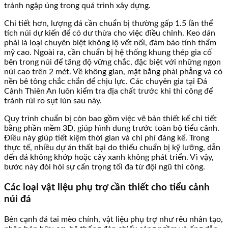
tránh ngập úng trong quá trình xây dựng.
Chi tiết hơn, lượng đá cần chuẩn bị thường gấp 1.5 lần thể
tích núi dự kiến để có dư thừa cho việc điều chỉnh. Keo dán
phải là loại chuyên biệt không lộ vết nối, đảm bảo tính thẩm
mỹ cao. Ngoài ra, cần chuẩn bị hệ thống khung thép gia cố
bên trong núi để tăng độ vững chắc, đặc biệt với những ngọn
núi cao trên 2 mét. Về không gian, mặt bằng phải phẳng và có
nền bê tông chắc chắn để chịu lực. Các chuyên gia tại Đá
Cảnh Thiên An luôn kiểm tra địa chất trước khi thi công để
tránh rủi ro sụt lún sau này.
Quy trình chuẩn bị còn bao gồm việc vẽ bản thiết kế chi tiết
bằng phần mềm 3D, giúp hình dung trước toàn bộ tiểu cảnh.
Điều này giúp tiết kiệm thời gian và chi phí đáng kể. Trong
thực tế, nhiều dự án thất bại do thiếu chuẩn bị kỹ lưỡng, dẫn
đến đá không khớp hoặc cây xanh không phát triển. Vì vậy,
bước này đòi hỏi sự cẩn trọng tối đa từ đội ngũ thi công.
Các loại vật liệu phụ trợ cần thiết cho tiểu cảnh
núi đá
Bên cạnh đá tai mèo chính, vật liệu phụ trợ như rêu nhân tạo,