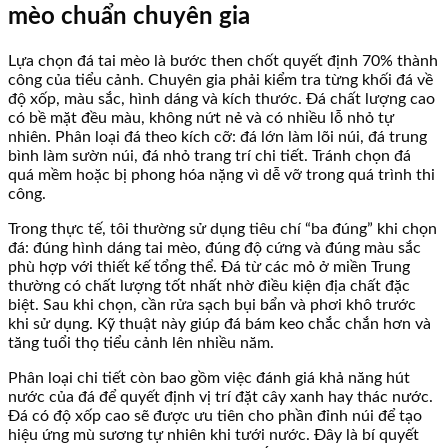
mèo chuẩn chuyên gia
Lựa chọn đá tai mèo là bước then chốt quyết định 70% thành
công của tiểu cảnh. Chuyên gia phải kiểm tra từng khối đá về
độ xốp, màu sắc, hình dáng và kích thước. Đá chất lượng cao
có bề mặt đều màu, không nứt nẻ và có nhiều lỗ nhỏ tự
nhiên. Phân loại đá theo kích cỡ: đá lớn làm lõi núi, đá trung
bình làm sườn núi, đá nhỏ trang trí chi tiết. Tránh chọn đá
quá mềm hoặc bị phong hóa nặng vì dễ vỡ trong quá trình thi
công.
Trong thực tế, tôi thường sử dụng tiêu chí “ba đúng” khi chọn
đá: đúng hình dáng tai mèo, đúng độ cứng và đúng màu sắc
phù hợp với thiết kế tổng thể. Đá từ các mỏ ở miền Trung
thường có chất lượng tốt nhất nhờ điều kiện địa chất đặc
biệt. Sau khi chọn, cần rửa sạch bụi bẩn và phơi khô trước
khi sử dụng. Kỹ thuật này giúp đá bám keo chắc chắn hơn và
tăng tuổi thọ tiểu cảnh lên nhiều năm.
Phân loại chi tiết còn bao gồm việc đánh giá khả năng hút
nước của đá để quyết định vị trí đặt cây xanh hay thác nước.
Đá có độ xốp cao sẽ được ưu tiên cho phần đỉnh núi để tạo
hiệu ứng mù sương tự nhiên khi tưới nước. Đây là bí quyết