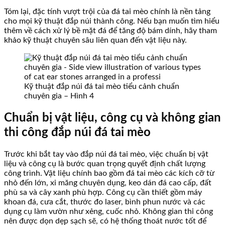
Tóm lại, đặc tính vượt trội của đá tai mèo chính là nền tảng
cho mọi kỹ thuật đắp núi thành công. Nếu bạn muốn tìm hiểu
thêm về cách xử lý bề mặt đá để tăng độ bám dính, hãy tham
khảo kỹ thuật chuyên sâu liên quan đến vật liệu này.
Kỹ thuật đắp núi đá tai mèo tiểu cảnh chuẩn
chuyên gia – Hình 4
Chuẩn bị vật liệu, công cụ và không gian
thi công đắp núi đá tai mèo
Trước khi bắt tay vào đắp núi đá tai mèo, việc chuẩn bị vật
liệu và công cụ là bước quan trọng quyết định chất lượng
công trình. Vật liệu chính bao gồm đá tai mèo các kích cỡ từ
nhỏ đến lớn, xi măng chuyên dụng, keo dán đá cao cấp, đất
phù sa và cây xanh phù hợp. Công cụ cần thiết gồm máy
khoan đá, cưa cắt, thước đo laser, bình phun nước và các
dụng cụ làm vườn như xẻng, cuốc nhỏ. Không gian thi công
nên được dọn dẹp sạch sẽ, có hệ thống thoát nước tốt để