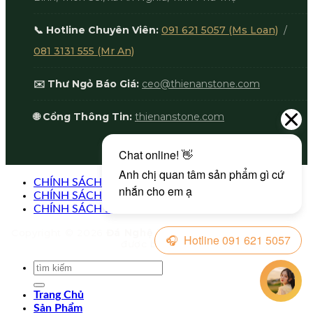
📞 Hotline Chuyên Viên:
091 621 5057 (Ms Loan)
/
081 3131 555 (Mr An)
✉️ Thư Ngỏ Báo Giá:
ceo@thienanstone.com
🌐 Cổng Thông Tin:
thienanstone.com
CHÍNH SÁCH TRẢ HÀNG VÀ HOÀN TIỀN
CHÍNH SÁCH BẢO VỆ DỮ LIỆU CÁ NHÂN
CHÍNH SÁCH BÁN HÀNG
Copyright © 2026
Đá Nghệ Thuật Thiên An
. Mọi quyền
được bảo lưu.
Trang Chủ
Sản Phẩm