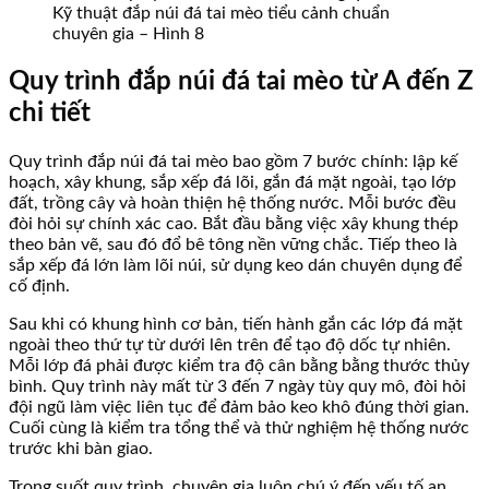
Kỹ thuật đắp núi đá tai mèo tiểu cảnh chuẩn
chuyên gia – Hình 8
Quy trình đắp núi đá tai mèo từ A đến Z
chi tiết
Quy trình đắp núi đá tai mèo bao gồm 7 bước chính: lập kế
hoạch, xây khung, sắp xếp đá lõi, gắn đá mặt ngoài, tạo lớp
đất, trồng cây và hoàn thiện hệ thống nước. Mỗi bước đều
đòi hỏi sự chính xác cao. Bắt đầu bằng việc xây khung thép
theo bản vẽ, sau đó đổ bê tông nền vững chắc. Tiếp theo là
sắp xếp đá lớn làm lõi núi, sử dụng keo dán chuyên dụng để
cố định.
Sau khi có khung hình cơ bản, tiến hành gắn các lớp đá mặt
ngoài theo thứ tự từ dưới lên trên để tạo độ dốc tự nhiên.
Mỗi lớp đá phải được kiểm tra độ cân bằng bằng thước thủy
bình. Quy trình này mất từ 3 đến 7 ngày tùy quy mô, đòi hỏi
đội ngũ làm việc liên tục để đảm bảo keo khô đúng thời gian.
Cuối cùng là kiểm tra tổng thể và thử nghiệm hệ thống nước
trước khi bàn giao.
Trong suốt quy trình, chuyên gia luôn chú ý đến yếu tố an