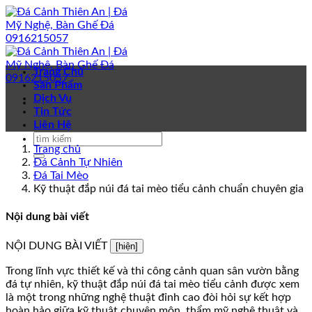
Bỏ
qua
nội
dung
Trang Chủ
Sản Phẩm
Dịch Vụ
Tin Tức
Liên Hệ
Trang chủ
Đá Cảnh Tự Nhiên
Đá Tai Mèo
Kỹ thuật đắp núi đá tai mèo tiểu cảnh chuẩn chuyên gia
Nội dung bài viết
NỘI DUNG BÀI VIẾT
[hiện]
Trong lĩnh vực thiết kế và thi công cảnh quan sân vườn bằng
đá tự nhiên, kỹ thuật đắp núi đá tai mèo tiểu cảnh được xem
là một trong những nghệ thuật đỉnh cao đòi hỏi sự kết hợp
hoàn hảo giữa kỹ thuật chuyên môn, thẩm mỹ nghệ thuật và