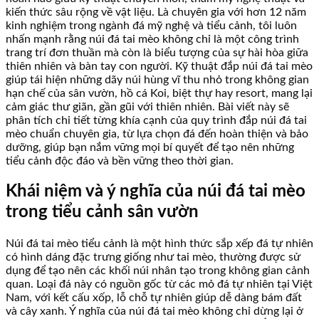
kiến thức sâu rộng về vật liệu. Là chuyên gia với hơn 12 năm
kinh nghiệm trong ngành đá mỹ nghệ và tiểu cảnh, tôi luôn
nhấn mạnh rằng núi đá tai mèo không chỉ là một công trình
trang trí đơn thuần mà còn là biểu tượng của sự hài hòa giữa
thiên nhiên và bàn tay con người. Kỹ thuật đắp núi đá tai mèo
giúp tái hiện những dãy núi hùng vĩ thu nhỏ trong không gian
hạn chế của sân vườn, hồ cá Koi, biệt thự hay resort, mang lại
cảm giác thư giãn, gần gũi với thiên nhiên. Bài viết này sẽ
phân tích chi tiết từng khía cạnh của quy trình đắp núi đá tai
mèo chuẩn chuyên gia, từ lựa chọn đá đến hoàn thiện và bảo
dưỡng, giúp bạn nắm vững mọi bí quyết để tạo nên những
tiểu cảnh độc đáo và bền vững theo thời gian.
Khái niệm và ý nghĩa của núi đá tai mèo
trong tiểu cảnh sân vườn
Núi đá tai mèo tiểu cảnh là một hình thức sắp xếp đá tự nhiên
có hình dáng đặc trưng giống như tai mèo, thường được sử
dụng để tạo nên các khối núi nhân tạo trong không gian cảnh
quan. Loại đá này có nguồn gốc từ các mỏ đá tự nhiên tại Việt
Nam, với kết cấu xốp, lỗ chỗ tự nhiên giúp dễ dàng bám đất
và cây xanh. Ý nghĩa của núi đá tai mèo không chỉ dừng lại ở