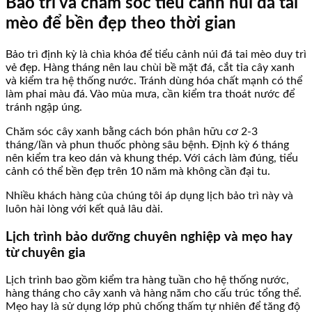
Bảo trì và chăm sóc tiểu cảnh núi đá tai
mèo để bền đẹp theo thời gian
Bảo trì định kỳ là chìa khóa để tiểu cảnh núi đá tai mèo duy trì
vẻ đẹp. Hàng tháng nên lau chùi bề mặt đá, cắt tỉa cây xanh
và kiểm tra hệ thống nước. Tránh dùng hóa chất mạnh có thể
làm phai màu đá. Vào mùa mưa, cần kiểm tra thoát nước để
tránh ngập úng.
Chăm sóc cây xanh bằng cách bón phân hữu cơ 2-3
tháng/lần và phun thuốc phòng sâu bệnh. Định kỳ 6 tháng
nên kiểm tra keo dán và khung thép. Với cách làm đúng, tiểu
cảnh có thể bền đẹp trên 10 năm mà không cần đại tu.
Nhiều khách hàng của chúng tôi áp dụng lịch bảo trì này và
luôn hài lòng với kết quả lâu dài.
Lịch trình bảo dưỡng chuyên nghiệp và mẹo hay
từ chuyên gia
Lịch trình bao gồm kiểm tra hàng tuần cho hệ thống nước,
hàng tháng cho cây xanh và hàng năm cho cấu trúc tổng thể.
Mẹo hay là sử dụng lớp phủ chống thấm tự nhiên để tăng độ