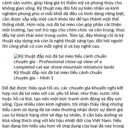
cảnh sân vườn, giúp tăng giá trị thẩm mỹ và phong thủy cho
không gian sống. Kỹ thuật này đòi hỏi sự kiên nhẫn và kinh
nghiệm phong phú vì mỗi khối đá đều có hình dáng riêng biệt,
cần được sắp xếp một cách khéo léo để tạo thành một thể
thống nhất. Hơn nữa, núi đá tai mèo còn góp phần cải thiện
môi trường, tạo nơi trú ngụ cho chim chóc và côn trùng, thúc
đẩy hệ sinh thái mini trong vườn. Tóm lại, đây không chỉ là kỹ
thuật xây dựng mà còn là nghệ thuật sáng tạo, đòi hỏi người
thi công phải có con mắt nghệ sĩ và tay nghề cao.
Kỹ thuật đắp núi đá tai mèo tiểu cảnh chuẩn
chuyên gia – Hình 1
Để đạt được hiệu quả tối ưu, các chuyên gia khuyến nghị kết
hợp núi đá tai mèo với các yếu tố khác như thác nước nhỏ
hoặc hồ cá Koi, tạo nên một bức tranh sinh động và đầy sức
sống. Qua nhiều năm kinh nghiệm, tôi nhận thấy rằng những
tiểu cảnh sử dụng đá tai mèo thường nhận được sự đánh giá
cao từ khách hàng nhờ vẻ đẹp tự nhiên, ít cần bảo dưỡng và
khả năng thích ứng với khí hậu nhiệt đới của Việt Nam. Nếu
bạn đang tìm hiểu sâu hơn về ứng dụng của loại đá này trong