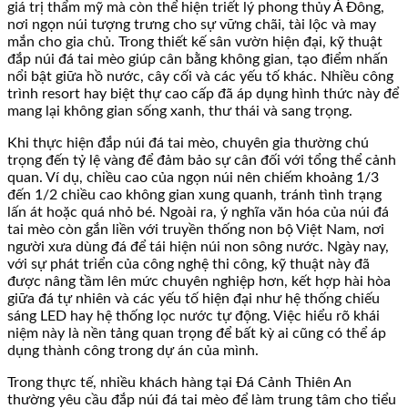
giá trị thẩm mỹ mà còn thể hiện triết lý phong thủy Á Đông,
nơi ngọn núi tượng trưng cho sự vững chãi, tài lộc và may
mắn cho gia chủ. Trong thiết kế sân vườn hiện đại, kỹ thuật
đắp núi đá tai mèo giúp cân bằng không gian, tạo điểm nhấn
nổi bật giữa hồ nước, cây cối và các yếu tố khác. Nhiều công
trình resort hay biệt thự cao cấp đã áp dụng hình thức này để
mang lại không gian sống xanh, thư thái và sang trọng.
Khi thực hiện đắp núi đá tai mèo, chuyên gia thường chú
trọng đến tỷ lệ vàng để đảm bảo sự cân đối với tổng thể cảnh
quan. Ví dụ, chiều cao của ngọn núi nên chiếm khoảng 1/3
đến 1/2 chiều cao không gian xung quanh, tránh tình trạng
lấn át hoặc quá nhỏ bé. Ngoài ra, ý nghĩa văn hóa của núi đá
tai mèo còn gắn liền với truyền thống non bộ Việt Nam, nơi
người xưa dùng đá để tái hiện núi non sông nước. Ngày nay,
với sự phát triển của công nghệ thi công, kỹ thuật này đã
được nâng tầm lên mức chuyên nghiệp hơn, kết hợp hài hòa
giữa đá tự nhiên và các yếu tố hiện đại như hệ thống chiếu
sáng LED hay hệ thống lọc nước tự động. Việc hiểu rõ khái
niệm này là nền tảng quan trọng để bất kỳ ai cũng có thể áp
dụng thành công trong dự án của mình.
Trong thực tế, nhiều khách hàng tại Đá Cảnh Thiên An
thường yêu cầu đắp núi đá tai mèo để làm trung tâm cho tiểu