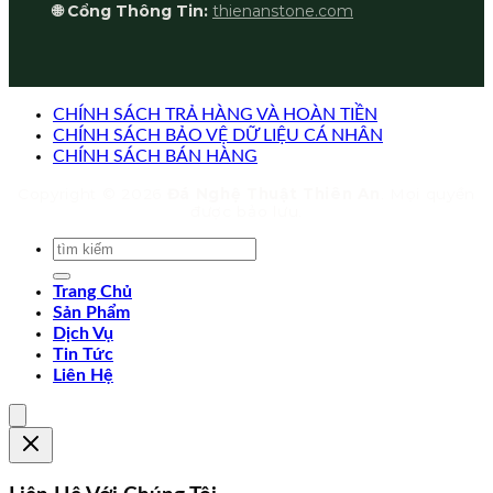
🌐 Cổng Thông Tin:
thienanstone.com
CHÍNH SÁCH TRẢ HÀNG VÀ HOÀN TIỀN
CHÍNH SÁCH BẢO VỆ DỮ LIỆU CÁ NHÂN
CHÍNH SÁCH BÁN HÀNG
Copyright © 2026
Đá Nghệ Thuật Thiên An
. Mọi quyền
được bảo lưu.
Trang Chủ
Sản Phẩm
Dịch Vụ
Tin Tức
Liên Hệ