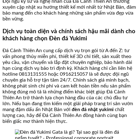
Đội ngũ kỹ sư và nghệ nhân của Đá Cảnh Thiên An thường
xuyên cập nhật xu hướng thiết kế mới nhất từ Nhật Bản, đảm
bảo mang đến cho khách hàng những sản phẩm vừa đẹp vừa
bền vững.
Dịch vụ toàn diện và chính sách hậu mãi dành cho
khách hàng chọn Đèn đá Yukimi
Đá Cảnh Thiên An cung cấp dịch vụ trọn gói từ A đến Z: tư
vấn phong thủy miễn phí, thiết kế 3D chi tiết, sản xuất theo
yêu cầu, vận chuyển và lắp đặt chuyên nghiệp, bảo hành dài
hạn cùng dịch vụ bảo trì định kỳ. Khách hàng chỉ cần liên hệ
hotline 0813131555 hoặc 0916215057 là sẽ được đội ngũ
chuyên gia hỗ trợ tận tâm 24/7. Chính sách giá minh bạch,
không phát sinh chi phí và cam kết hoàn tiền nếu sản phẩm
không đúng mô tả là những điểm khác biệt giúp Đá Cảnh
Thiên An trở thành lựa chọn hàng đầu của các chủ đầu tư
lớn. Nếu bạn đang tìm kiếm một giải pháp trang trí sân vườn
mang đậm dấu ấn Nhật Bản với
đèn đá nhật yukimi
chất
lượng cao, hãy để Đá Cảnh Thiên An đồng hành cùng bạn
biến giấc mơ thành hiện thực.