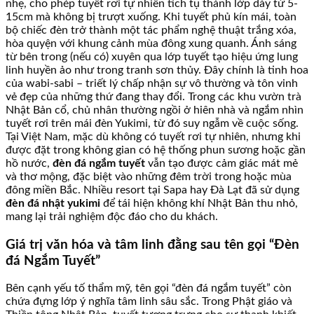
nhẹ, cho phép tuyết rơi tự nhiên tích tụ thành lớp dày từ 5-
15cm mà không bị trượt xuống. Khi tuyết phủ kín mái, toàn
bộ chiếc đèn trở thành một tác phẩm nghệ thuật trắng xóa,
hòa quyện với khung cảnh mùa đông xung quanh. Ánh sáng
từ bên trong (nếu có) xuyên qua lớp tuyết tạo hiệu ứng lung
linh huyền ảo như trong tranh sơn thủy. Đây chính là tinh hoa
của wabi-sabi – triết lý chấp nhận sự vô thường và tôn vinh
vẻ đẹp của những thứ đang thay đổi. Trong các khu vườn trà
Nhật Bản cổ, chủ nhân thường ngồi ở hiên nhà và ngắm nhìn
tuyết rơi trên mái đèn Yukimi, từ đó suy ngẫm về cuộc sống.
Tại Việt Nam, mặc dù không có tuyết rơi tự nhiên, nhưng khi
được đặt trong không gian có hệ thống phun sương hoặc gần
hồ nước,
đèn đá ngắm tuyết
vẫn tạo được cảm giác mát mẻ
và thơ mộng, đặc biệt vào những đêm trời trong hoặc mùa
đông miền Bắc. Nhiều resort tại Sapa hay Đà Lạt đã sử dụng
đèn đá nhật yukimi
để tái hiện không khí Nhật Bản thu nhỏ,
mang lại trải nghiệm độc đáo cho du khách.
Giá trị văn hóa và tâm linh đằng sau tên gọi “Đèn
đá Ngắm Tuyết”
Bên cạnh yếu tố thẩm mỹ, tên gọi “đèn đá ngắm tuyết” còn
chứa đựng lớp ý nghĩa tâm linh sâu sắc. Trong Phật giáo và