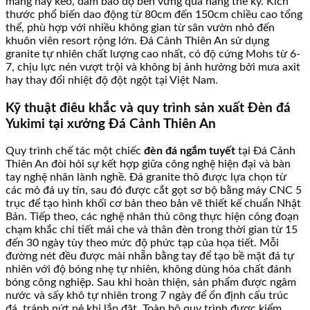
măng hay keo, đảm bảo độ bền vững qua hàng thế kỷ. Kích
thước phổ biến dao động từ 80cm đến 150cm chiều cao tổng
thể, phù hợp với nhiều không gian từ sân vườn nhỏ đến
khuôn viên resort rộng lớn. Đá Cảnh Thiên An sử dụng
granite tự nhiên chất lượng cao nhất, có độ cứng Mohs từ 6-
7, chịu lực nén vượt trội và không bị ảnh hưởng bởi mưa axit
hay thay đổi nhiệt độ đột ngột tại Việt Nam.
Kỹ thuật điêu khắc và quy trình sản xuất Đèn đá
Yukimi tại xưởng Đá Cảnh Thiên An
Quy trình chế tác một chiếc
đèn đá ngắm tuyết
tại Đá Cảnh
Thiên An đòi hỏi sự kết hợp giữa công nghệ hiện đại và bàn
tay nghệ nhân lành nghề. Đá granite thô được lựa chọn từ
các mỏ đá uy tín, sau đó được cắt gọt sơ bộ bằng máy CNC 5
trục để tạo hình khối cơ bản theo bản vẽ thiết kế chuẩn Nhật
Bản. Tiếp theo, các nghệ nhân thủ công thực hiện công đoạn
chạm khắc chi tiết mái che và thân đèn trong thời gian từ 15
đến 30 ngày tùy theo mức độ phức tạp của họa tiết. Mỗi
đường nét đều được mài nhẵn bằng tay để tạo bề mặt đá tự
nhiên với độ bóng nhẹ tự nhiên, không dùng hóa chất đánh
bóng công nghiệp. Sau khi hoàn thiện, sản phẩm được ngâm
nước và sấy khô tự nhiên trong 7 ngày để ổn định cấu trúc
đá, tránh nứt nẻ khi lắp đặt. Toàn bộ quy trình được kiểm