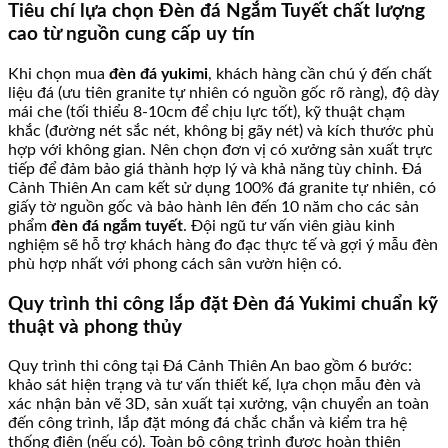
Tiêu chí lựa chọn Đèn đá Ngắm Tuyết chất lượng
cao từ nguồn cung cấp uy tín
Khi chọn mua
đèn đá yukimi
, khách hàng cần chú ý đến chất
liệu đá (ưu tiên granite tự nhiên có nguồn gốc rõ ràng), độ dày
mái che (tối thiểu 8-10cm để chịu lực tốt), kỹ thuật chạm
khắc (đường nét sắc nét, không bị gãy nét) và kích thước phù
hợp với không gian. Nên chọn đơn vị có xưởng sản xuất trực
tiếp để đảm bảo giá thành hợp lý và khả năng tùy chỉnh. Đá
Cảnh Thiên An cam kết sử dụng 100% đá granite tự nhiên, có
giấy tờ nguồn gốc và bảo hành lên đến 10 năm cho các sản
phẩm
đèn đá ngắm tuyết
. Đội ngũ tư vấn viên giàu kinh
nghiệm sẽ hỗ trợ khách hàng đo đạc thực tế và gợi ý mẫu đèn
phù hợp nhất với phong cách sân vườn hiện có.
Quy trình thi công lắp đặt Đèn đá Yukimi chuẩn kỹ
thuật và phong thủy
Quy trình thi công tại Đá Cảnh Thiên An bao gồm 6 bước:
khảo sát hiện trạng và tư vấn thiết kế, lựa chọn mẫu đèn và
xác nhận bản vẽ 3D, sản xuất tại xưởng, vận chuyển an toàn
đến công trình, lắp đặt móng đá chắc chắn và kiểm tra hệ
thống điện (nếu có). Toàn bộ công trình được hoàn thiện