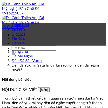
Bỏ
qua
nội
dung
Trang Chủ
Sản Phẩm
Dịch Vụ
Tin Tức
Liên Hệ
Trang chủ
Đá Mỹ Nghệ
Đèn Đá Sân Vườn
Đèn đá Yukimi Gata là gì? Tại sao gọi là đèn đá ngắm
tuyết?
Nội dung bài viết
NỘI DUNG BÀI VIẾT
[hiện]
Trong bối cảnh thiết kế cảnh quan sân vườn hiện đại tại Việt
Nam,
đèn đá yukimi
hay
đèn đá ngắm tuyết
đang trở thành
xu hướng được nhiều chủ nhân biệt thự, resort và không gian