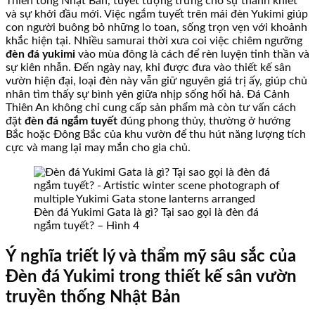
Thiền tông Nhật Bản, tuyết tượng trưng cho sự thanh khiết
và sự khởi đầu mới. Việc ngắm tuyết trên mái đèn Yukimi giúp
con người buông bỏ những lo toan, sống trọn vẹn với khoảnh
khắc hiện tại. Nhiều samurai thời xưa coi việc chiêm ngưỡng
đèn đá yukimi
vào mùa đông là cách để rèn luyện tinh thần và
sự kiên nhẫn. Đến ngày nay, khi được đưa vào thiết kế sân
vườn hiện đại, loại đèn này vẫn giữ nguyên giá trị ấy, giúp chủ
nhân tìm thấy sự bình yên giữa nhịp sống hối hả. Đá Cảnh
Thiên An không chỉ cung cấp sản phẩm mà còn tư vấn cách
đặt
đèn đá ngắm tuyết
đúng phong thủy, thường ở hướng
Bắc hoặc Đông Bắc của khu vườn để thu hút năng lượng tích
cực và mang lại may mắn cho gia chủ.
Đèn đá Yukimi Gata là gì? Tại sao gọi là đèn đá
ngắm tuyết? – Hình 4
Ý nghĩa triết lý và thẩm mỹ sâu sắc của
Đèn đá Yukimi trong thiết kế sân vườn
truyền thống Nhật Bản