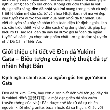
nghỉ dưỡng cao cấp lựa chọn. Không chỉ đơn thuần là vật
dụng chiếu sáng,
đèn đá nhật yukimi
mang trong mình cả một
triết lý thẩm mỹ sâu sắc từ văn hóa Nhật Bản, nơi mà vẻ đẹp
của tuyết rơi được tôn vinh qua hình khối đá tự nhiên. Bài
viết chuyên sâu này sẽ phân tích toàn diện từ định nghĩa, lịch
sử, cấu trúc thiết kế cho đến cách ứng dụng thực tế, giúp bạn
hiểu rõ tại sao loại đèn đá này lại được gọi là “đèn đá ngắm
tuyết” và cách lựa chọn sản phẩm chất lượng từ đơn vị uy tín
như Đá Cảnh Thiên An.
Giới thiệu chi tiết về Đèn đá Yukimi
Gata – Biểu tượng của nghệ thuật đá tự
nhiên Nhật Bản
Định nghĩa chính xác và nguồn gốc tên gọi Yukimi
Gata
Đèn đá Yukimi Gata, hay còn được biết đến với tên gọi đầy đủ
là Yukimi-dōrō (雪見灯籠), là một dạng đèn đá sân vườn
truyền thống của Nhật Bản được chế tác từ đá tự nhiên
nguyên khối như granite, bazan hoặc đá sa thạch. Khác với