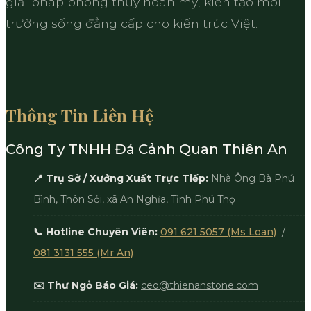
giải pháp phong thủy hoàn mỹ, kiến tạo môi
trường sống đẳng cấp cho kiến trúc Việt.
Thông Tin Liên Hệ
Công Ty TNHH Đá Cảnh Quan Thiên An
📍 Trụ Sở / Xưởng Xuất Trực Tiếp:
Nhà Ông Bà Phú
Bình, Thôn Sỏi, xã An Nghĩa, Tỉnh Phú Thọ
📞 Hotline Chuyên Viên:
091 621 5057 (Ms Loan)
/
081 3131 555 (Mr An)
✉️ Thư Ngỏ Báo Giá:
ceo@thienanstone.com