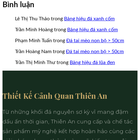
Bình luận
Lê Thị Thu Thảo
trong
Bảng hiệu đá xanh cốm
Trần Minh Hoàng
trong
Bảng hiệu đá xanh cốm
Phạm Minh Tuấn
trong
Đá tai mèo non bộ > 50cm
Trần Hoàng Nam
trong
Đá tai mèo non bộ > 50cm
Trần Thị Minh Thư
trong
Bảng hiệu đá lũa đen
Thiết Kế Cảnh Quan Thiên An
Từ những khối đá nguyên sơ kỳ vĩ mang đậm
dấu ấn thời gian, Thiên An cung cấp và chế tác
sản phẩm mỹ nghệ kết hợp hoàn hảo cùng các