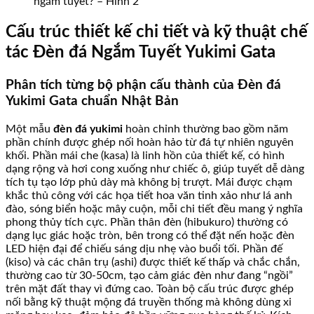
ngắm tuyết? – Hình 2
Cấu trúc thiết kế chi tiết và kỹ thuật chế
tác Đèn đá Ngắm Tuyết Yukimi Gata
Phân tích từng bộ phận cấu thành của Đèn đá
Yukimi Gata chuẩn Nhật Bản
Một mẫu
đèn đá yukimi
hoàn chỉnh thường bao gồm năm
phần chính được ghép nối hoàn hảo từ đá tự nhiên nguyên
khối. Phần mái che (kasa) là linh hồn của thiết kế, có hình
dạng rộng và hơi cong xuống như chiếc ô, giúp tuyết dễ dàng
tích tụ tạo lớp phủ dày mà không bị trượt. Mái được chạm
khắc thủ công với các họa tiết hoa văn tinh xảo như lá anh
đào, sóng biển hoặc mây cuộn, mỗi chi tiết đều mang ý nghĩa
phong thủy tích cực. Phần thân đèn (hibukuro) thường có
dạng lục giác hoặc tròn, bên trong có thể đặt nến hoặc đèn
LED hiện đại để chiếu sáng dịu nhẹ vào buổi tối. Phần đế
(kiso) và các chân trụ (ashi) được thiết kế thấp và chắc chắn,
thường cao từ 30-50cm, tạo cảm giác đèn như đang “ngồi”
trên mặt đất thay vì đứng cao. Toàn bộ cấu trúc được ghép
nối bằng kỹ thuật mộng đá truyền thống mà không dùng xi