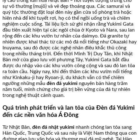
lý cao trong văn hóa Nhật Bản – nơi tuyết tượng trưng cho
sự vô thường (mujō) và vẻ đẹp thoáng qua. Các samurai và
quý tộc thường đặt loại đèn này gần cửa sổ phòng trà hoặc
hiên nhà để khi tuyết rơi, họ có thể ngồi uống trà và chiêm
nghiệm cuộc sống. Tài liệu lịch sử ghi nhận rằng Yukimi Gata
đầu tiên xuất hiện tại các ngôi chùa ở Kyoto và Nara, sau lan
rộng đến các khu vườn tư nhân của daimyo. Đá granite tự
nhiên được khai thác từ các mỏ đá nổi tiếng như Okazaki hay
Inuyama, sau đó được các nghệ nhân điêu khắc thủ công
trong nhiều tháng trời. Đến thời Minh Trị Duy Tân, khi Nhật
Bản mở cửa giao lưu với phương Tây, Yukimi Gata bắt đầu
được du nhập vào các khu vườn công cộng và sau đó lan tỏa
ra toàn cầu. Ngày nay, khi đến thăm các khu vườn nổi tiếng
như Kinkaku-ji hay Ryoan-ji, du khách vẫn có thể chiêm
ngưỡng những mẫu
đèn đá yukimi
nguyên bản hàng trăm
năm tuổi, minh chứng cho giá trị bền vững của đá tự nhiên
trong nghệ thuật cảnh quan.
Quá trình phát triển và lan tỏa của Đèn đá Yukimi
đến các nền văn hóa Á Đông
Từ Nhật Bản,
đèn đá nhật yukimi
nhanh chóng lan tỏa sang
Hàn Quốc, Trung Quốc và sau này là Việt Nam thông qua con
đường giao lưu văn hóa và thương mại đá mỹ nghệ. Tại Hàn