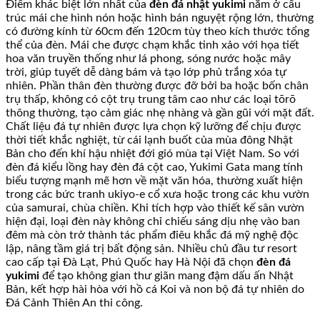
Điểm khác biệt lớn nhất của
đèn đá nhật yukimi
nằm ở cấu
trúc mái che hình nón hoặc hình bán nguyệt rộng lớn, thường
có đường kính từ 60cm đến 120cm tùy theo kích thước tổng
thể của đèn. Mái che được chạm khắc tinh xảo với họa tiết
hoa văn truyền thống như lá phong, sóng nước hoặc mây
trời, giúp tuyết dễ dàng bám và tạo lớp phủ trắng xóa tự
nhiên. Phần thân đèn thường được đỡ bởi ba hoặc bốn chân
trụ thấp, không có cột trụ trung tâm cao như các loại tōrō
thông thường, tạo cảm giác nhẹ nhàng và gần gũi với mặt đất.
Chất liệu đá tự nhiên được lựa chọn kỹ lưỡng để chịu được
thời tiết khắc nghiệt, từ cái lạnh buốt của mùa đông Nhật
Bản cho đến khí hậu nhiệt đới gió mùa tại Việt Nam. So với
đèn đá kiểu lồng hay đèn đá cột cao, Yukimi Gata mang tính
biểu tượng mạnh mẽ hơn về mặt văn hóa, thường xuất hiện
trong các bức tranh ukiyo-e cổ xưa hoặc trong các khu vườn
của samurai, chùa chiền. Khi tích hợp vào thiết kế sân vườn
hiện đại, loại đèn này không chỉ chiếu sáng dịu nhẹ vào ban
đêm mà còn trở thành tác phẩm điêu khắc đá mỹ nghệ độc
lập, nâng tầm giá trị bất động sản. Nhiều chủ đầu tư resort
cao cấp tại Đà Lạt, Phú Quốc hay Hà Nội đã chọn
đèn đá
yukimi
để tạo không gian thư giãn mang đậm dấu ấn Nhật
Bản, kết hợp hài hòa với hồ cá Koi và non bộ đá tự nhiên do
Đá Cảnh Thiên An thi công.