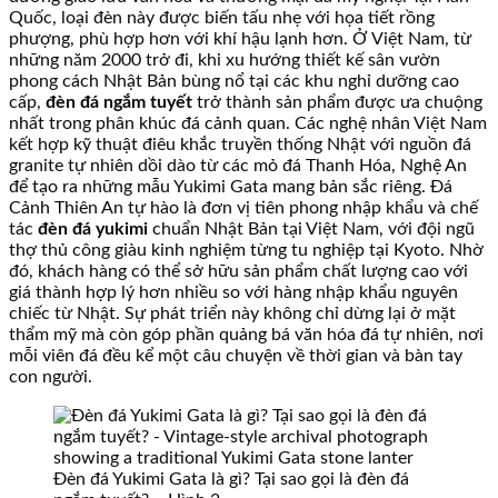
Quốc, loại đèn này được biến tấu nhẹ với họa tiết rồng
phượng, phù hợp hơn với khí hậu lạnh hơn. Ở Việt Nam, từ
những năm 2000 trở đi, khi xu hướng thiết kế sân vườn
phong cách Nhật Bản bùng nổ tại các khu nghỉ dưỡng cao
cấp,
đèn đá ngắm tuyết
trở thành sản phẩm được ưa chuộng
nhất trong phân khúc đá cảnh quan. Các nghệ nhân Việt Nam
kết hợp kỹ thuật điêu khắc truyền thống Nhật với nguồn đá
granite tự nhiên dồi dào từ các mỏ đá Thanh Hóa, Nghệ An
để tạo ra những mẫu Yukimi Gata mang bản sắc riêng. Đá
Cảnh Thiên An tự hào là đơn vị tiên phong nhập khẩu và chế
tác
đèn đá yukimi
chuẩn Nhật Bản tại Việt Nam, với đội ngũ
thợ thủ công giàu kinh nghiệm từng tu nghiệp tại Kyoto. Nhờ
đó, khách hàng có thể sở hữu sản phẩm chất lượng cao với
giá thành hợp lý hơn nhiều so với hàng nhập khẩu nguyên
chiếc từ Nhật. Sự phát triển này không chỉ dừng lại ở mặt
thẩm mỹ mà còn góp phần quảng bá văn hóa đá tự nhiên, nơi
mỗi viên đá đều kể một câu chuyện về thời gian và bàn tay
con người.
Đèn đá Yukimi Gata là gì? Tại sao gọi là đèn đá