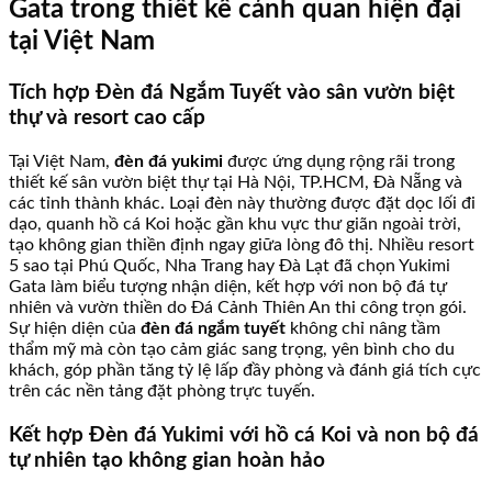
Gata trong thiết kế cảnh quan hiện đại
tại Việt Nam
Tích hợp Đèn đá Ngắm Tuyết vào sân vườn biệt
thự và resort cao cấp
Tại Việt Nam,
đèn đá yukimi
được ứng dụng rộng rãi trong
thiết kế sân vườn biệt thự tại Hà Nội, TP.HCM, Đà Nẵng và
các tỉnh thành khác. Loại đèn này thường được đặt dọc lối đi
dạo, quanh hồ cá Koi hoặc gần khu vực thư giãn ngoài trời,
tạo không gian thiền định ngay giữa lòng đô thị. Nhiều resort
5 sao tại Phú Quốc, Nha Trang hay Đà Lạt đã chọn Yukimi
Gata làm biểu tượng nhận diện, kết hợp với non bộ đá tự
nhiên và vườn thiền do Đá Cảnh Thiên An thi công trọn gói.
Sự hiện diện của
đèn đá ngắm tuyết
không chỉ nâng tầm
thẩm mỹ mà còn tạo cảm giác sang trọng, yên bình cho du
khách, góp phần tăng tỷ lệ lấp đầy phòng và đánh giá tích cực
trên các nền tảng đặt phòng trực tuyến.
Kết hợp Đèn đá Yukimi với hồ cá Koi và non bộ đá
tự nhiên tạo không gian hoàn hảo