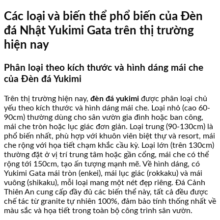
Các loại và biến thể phổ biến của Đèn
đá Nhật Yukimi Gata trên thị trường
hiện nay
Phân loại theo kích thước và hình dáng mái che
của Đèn đá Yukimi
Trên thị trường hiện nay,
đèn đá yukimi
được phân loại chủ
yếu theo kích thước và hình dáng mái che. Loại nhỏ (cao 60-
90cm) thường dùng cho sân vườn gia đình hoặc ban công,
mái che tròn hoặc lục giác đơn giản. Loại trung (90-130cm) là
phổ biến nhất, phù hợp với khuôn viên biệt thự và resort, mái
che rộng với họa tiết chạm khắc cầu kỳ. Loại lớn (trên 130cm)
thường đặt ở vị trí trung tâm hoặc gần cổng, mái che có thể
rộng tới 150cm, tạo ấn tượng mạnh mẽ. Về hình dáng, có
Yukimi Gata mái tròn (enkei), mái lục giác (rokkaku) và mái
vuông (shikaku), mỗi loại mang một nét đẹp riêng. Đá Cảnh
Thiên An cung cấp đầy đủ các biến thể này, tất cả đều được
chế tác từ granite tự nhiên 100%, đảm bảo tính thống nhất về
màu sắc và họa tiết trong toàn bộ công trình sân vườn.