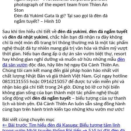
Đèn đá Yukimi Gata là gì? Tại sao gọi là đèn đá
ngắm tuyết? – Hình 10
Sau khi tìm hiểu chi tiết về
đèn đá yukimi
,
đèn đá ngắm tuyết
và
đèn đá nhật yukimi
, chắc hẳn bạn đã nhận ra đây không
chỉ là một món đồ trang trí thông thường mà là một tác phẩm
nghệ thuật đá tự nhiên mang giá trị văn hóa và thẩm mỹ vượt
thời gian. Nếu bạn đang ấp ủ dự án sân vườn biệt thự, resort
hay không gian nghỉ dưỡng và muốn sở hữu những mẫu
đèn
đá sân vườn
độc đáo, hãy liên hệ ngay Đá Cảnh Thiên An.
Chúng tôi cam kết mang đến giải pháp hoàn hảo nhất với
chất lượng Nhật Bản và giá thành Việt Nam. Gọi ngay hotline
0813131555 hoặc 0916215057 để được tư vấn miễn phí và
nhận báo giá chi tiết trong 24 giờ. Đừng bỏ lỡ cơ hội biến
không gian sống của bạn thành một tác phẩm nghệ thuật
sống động với
đèn đá ngắm tuyết
– biểu tượng của sự thanh
lịch và bình yên. Đá Cảnh Thiên An luôn sẵn sàng đồng hành
cùng bạn trên hành trình kiến tạo những khu vườn mơ ước!
Bài viết cùng chuyên mục
← Bài trước
Tìm hiểu đèn đá Kasuga: Biểu tượng tâm linh
trong vườn Nhật truyền thống
Bài tiếp →
5 Vị trí đặt đèn đá