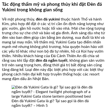
Tác động thẩm mỹ và phong thủy khi đặt Đèn đá
Yukimi trong không gian sống
Về mặt phong thủy,
đèn đá yukimi
thuộc hành Thổ và hành
Kim, phù hợp để đặt ở các vị trí cần ổn định năng lượng như
góc vườn, gần hồ nước hoặc lối vào nhà. Mái che rộng tượng
trưng cho sự che chở và bảo vệ gia đình. Ánh sáng dịu nhẹ từ
đèn vào ban đêm giúp cân bằng âm dương, xua đuổi tà khí và
mang lại may mắn. Về thẩm mỹ, Yukimi Gata tạo điểm nhấn
mạnh mẽ nhưng không phô trương, hòa quyện hoàn hảo với
các yếu tố khác như non bộ đá tự nhiên, hồ cá Koi hay vườn
thiền. Nhiều khách hàng của Đá Cảnh Thiên An đã chia sẻ
rằng sau khi lắp đặt
đèn đá ngắm tuyết
, không gian sân vườn
trở nên sang trọng hơn, đồng thời giá trị bất động sản cũng
tăng đáng kể. Loại đèn này đặc biệt phù hợp với các biệt thự
phong cách hiện đại kết hợp truyền thống hoặc các resort
mang đậm dấu ấn Nhật Bản.
Đèn đá Yukimi Gata là gì? Tại sao gọi là đèn đá
ngắm tuyết? – Hình 5