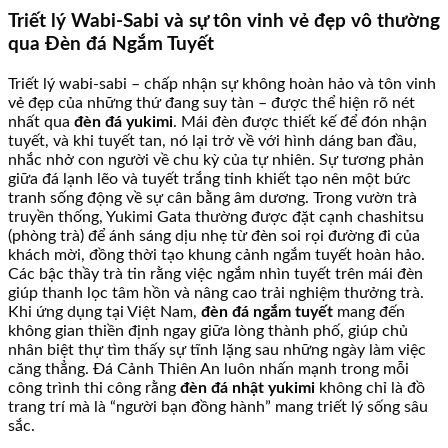
Triết lý Wabi-Sabi và sự tôn vinh vẻ đẹp vô thường
qua Đèn đá Ngắm Tuyết
Triết lý wabi-sabi – chấp nhận sự không hoàn hảo và tôn vinh
vẻ đẹp của những thứ đang suy tàn – được thể hiện rõ nét
nhất qua
đèn đá yukimi
. Mái đèn được thiết kế để đón nhận
tuyết, và khi tuyết tan, nó lại trở về với hình dáng ban đầu,
nhắc nhở con người về chu kỳ của tự nhiên. Sự tương phản
giữa đá lạnh lẽo và tuyết trắng tinh khiết tạo nên một bức
tranh sống động về sự cân bằng âm dương. Trong vườn trà
truyền thống, Yukimi Gata thường được đặt cạnh chashitsu
(phòng trà) để ánh sáng dịu nhẹ từ đèn soi rọi đường đi của
khách mời, đồng thời tạo khung cảnh ngắm tuyết hoàn hảo.
Các bậc thầy trà tin rằng việc ngắm nhìn tuyết trên mái đèn
giúp thanh lọc tâm hồn và nâng cao trải nghiệm thưởng trà.
Khi ứng dụng tại Việt Nam,
đèn đá ngắm tuyết
mang đến
không gian thiền định ngay giữa lòng thành phố, giúp chủ
nhân biệt thự tìm thấy sự tĩnh lặng sau những ngày làm việc
căng thẳng. Đá Cảnh Thiên An luôn nhấn mạnh trong mỗi
công trình thi công rằng
đèn đá nhật yukimi
không chỉ là đồ
trang trí mà là “người bạn đồng hành” mang triết lý sống sâu
sắc.