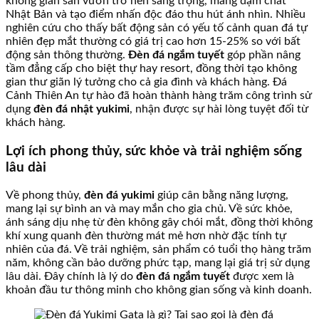
không gian sân vườn trở nên sang trọng, mang đậm chất
Nhật Bản và tạo điểm nhấn độc đáo thu hút ánh nhìn. Nhiều
nghiên cứu cho thấy bất động sản có yếu tố cảnh quan đá tự
nhiên đẹp mắt thường có giá trị cao hơn 15-25% so với bất
động sản thông thường.
Đèn đá ngắm tuyết
góp phần nâng
tầm đẳng cấp cho biệt thự hay resort, đồng thời tạo không
gian thư giãn lý tưởng cho cả gia đình và khách hàng. Đá
Cảnh Thiên An tự hào đã hoàn thành hàng trăm công trình sử
dụng
đèn đá nhật yukimi
, nhận được sự hài lòng tuyệt đối từ
khách hàng.
Lợi ích phong thủy, sức khỏe và trải nghiệm sống
lâu dài
Về phong thủy,
đèn đá yukimi
giúp cân bằng năng lượng,
mang lại sự bình an và may mắn cho gia chủ. Về sức khỏe,
ánh sáng dịu nhẹ từ đèn không gây chói mắt, đồng thời không
khí xung quanh đèn thường mát mẻ hơn nhờ đặc tính tự
nhiên của đá. Về trải nghiệm, sản phẩm có tuổi thọ hàng trăm
năm, không cần bảo dưỡng phức tạp, mang lại giá trị sử dụng
lâu dài. Đây chính là lý do
đèn đá ngắm tuyết
được xem là
khoản đầu tư thông minh cho không gian sống và kinh doanh.