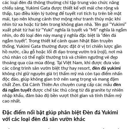
các loại đèn đá thông thường chỉ tập trung vào chức năng
chiếu sáng, Yukimi Gata được thiết kế với mái che rộng và
thấp, tạo điều kiện lý tưởng để tuyết rơi tích tụ trên bề mặt
mái, tạo nên khung cảnh thơ mộng như tranh thủy mặc khi
nhìn từ xa hoặc từ bên trong không gian nhà. Tên gọi “Yukimi”
xuất phát từ hai từ “Yuki” nghĩa là tuyết và “Mi” nghĩa là ngắm
nhìn, do đó loại đèn này mang ý nghĩa đặc biệt là “đèn đá
ngắm tuyết”. Trong thiết kế cảnh quan Nhật Bản truyền
thống, Yukimi Gata thường được đặt ở vị trí chiến lược gần
hồ nước, cầu gỗ hoặc lối đi dạo trong vườn trà (roji), nơi mà
chủ nhân có thể ngồi thưởng trà và chiêm ngưỡng vẻ đẹp
thoáng qua của mùa đông. Tại Việt Nam, khi được đưa vào
các công trình sân vườn biệt thự hay resort,
đèn đá yukimi
không chỉ giữ nguyên giá trị thẩm mỹ mà còn tạo điểm nhấn
độc đáo, giúp không gian trở nên sang trọng và mang đậm
chất Zen. Đá Cảnh Thiên An chuyên cung cấp các mẫu
đèn
đá ngắm tuyết
được chế tác thủ công từ đá granite tự nhiên
nhập khẩu, đảm bảo độ bền vượt thời gian và tính thẩm mỹ
cao nhất.
Đặc điểm nổi bật giúp phân biệt Đèn đá Yukimi
với các loại đèn đá sân vườn khác