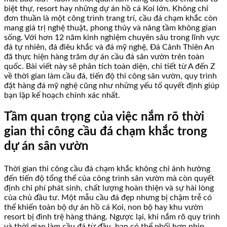
biệt thự, resort hay những dự án hồ cá Koi lớn. Không chỉ
đơn thuần là một công trình trang trí, cầu đá chạm khắc còn
mang giá trị nghệ thuật, phong thủy và nâng tầm không gian
sống. Với hơn 12 năm kinh nghiệm chuyên sâu trong lĩnh vực
đá tự nhiên, đá điêu khắc và đá mỹ nghệ, Đá Cảnh Thiên An
đã thực hiện hàng trăm dự án cầu đá sân vườn trên toàn
quốc. Bài viết này sẽ phân tích toàn diện, chi tiết từ A đến Z
về thời gian làm cầu đá, tiến độ thi công sân vườn, quy trình
đặt hàng đá mỹ nghệ cũng như những yếu tố quyết định giúp
bạn lập kế hoạch chính xác nhất.
Tầm quan trọng của việc nắm rõ thời
gian thi công cầu đá chạm khắc trong
dự án sân vườn
Thời gian thi công cầu đá chạm khắc không chỉ ảnh hưởng
đến tiến độ tổng thể của công trình sân vườn mà còn quyết
định chi phí phát sinh, chất lượng hoàn thiện và sự hài lòng
của chủ đầu tư. Một mẫu cầu đá đẹp nhưng bị chậm trễ có
thể khiến toàn bộ dự án hồ cá Koi, non bộ hay khu vườn
resort bị đình trệ hàng tháng. Ngược lại, khi nắm rõ quy trình
và thời gian làm cầu đá từ đầu, bạn có thể phối hợp nhịp