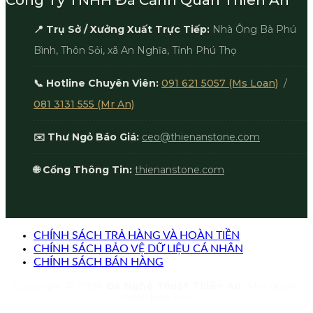
📍 Trụ Sở / Xưởng Xuất Trực Tiếp:
Nhà Ông Bà Phú
Bình, Thôn Sỏi, xã An Nghĩa, Tỉnh Phú Thọ
📞 Hotline Chuyên Viên:
091 621 5057 (Ms Loan)
/
081 3131 555 (Mr An)
✉️ Thư Ngỏ Báo Giá:
ceo@thienanstone.com
🌐 Cổng Thông Tin:
thienanstone.com
CHÍNH SÁCH TRẢ HÀNG VÀ HOÀN TIỀN
CHÍNH SÁCH BẢO VỆ DỮ LIỆU CÁ NHÂN
CHÍNH SÁCH BÁN HÀNG
Copyright © 2026
Đá Nghệ Thuật Thiên An
. Mọi quyền
được bảo lưu.