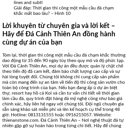
Giải đáp: Thời gian thi công một mẫu cầu đá chạm
khắc mất bao lâu? – Hình 10
Lời khuyên từ chuyên gia và lời kết –
Hãy để Đá Cảnh Thiên An đồng hành
cùng dự án của bạn
Tóm lại, thời gian thi công một mẫu cầu đá chạm khắc thường
dao động từ 35 đến 90 ngày tùy theo quy mô và độ phức tạp.
Với Đá Cảnh Thiên An, mọi dự án đều được quản lý chặt chẽ
theo tiến độ đã cam kết, đảm bảo chất lượng cao cấp và sự
hài lòng tuyệt đối. Chúng tôi không chỉ cung cấp sản phẩm
mà còn mang đến sự an tâm về tiến độ thi công sân vườn cho
toàn bộ công trình của bạn. Nếu bạn đang ấp ủ dự án biệt
thự, resort hay hồ cá Koi và cần tư vấn chi tiết về thời gian
làm cầu đá, quy trình đặt hàng đá mỹ nghệ cũng như báo giá
chính xác, hãy liên hệ ngay với chúng tôi. Đội ngũ chuyên gia
sẵn sàng khảo sát miễn phí và lên kế hoạch cụ thể trong 48
giờ. Hotline: 0813131555 hoặc 0916215057. Website:
thienanstone.com. Đá Cảnh Thiên An – Nơi nghệ thuật đá tự
nhiên gặp gỡ sự hoàn hảo trong từng chi tiết. Hãy để chúng