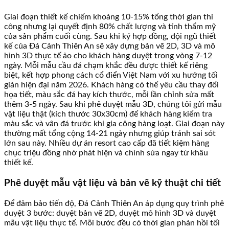
Giai đoạn thiết kế chiếm khoảng 10-15% tổng thời gian thi
công nhưng lại quyết định 80% chất lượng và tính thẩm mỹ
của sản phẩm cuối cùng. Sau khi ký hợp đồng, đội ngũ thiết
kế của Đá Cảnh Thiên An sẽ xây dựng bản vẽ 2D, 3D và mô
hình 3D thực tế ảo cho khách hàng duyệt trong vòng 7-12
ngày. Mỗi mẫu cầu đá chạm khắc đều được thiết kế riêng
biệt, kết hợp phong cách cổ điển Việt Nam với xu hướng tối
giản hiện đại năm 2026. Khách hàng có thể yêu cầu thay đổi
họa tiết, màu sắc đá hay kích thước, mỗi lần chỉnh sửa mất
thêm 3-5 ngày. Sau khi phê duyệt mẫu 3D, chúng tôi gửi mẫu
vật liệu thật (kích thước 30x30cm) để khách hàng kiểm tra
màu sắc và vân đá trước khi gia công hàng loạt. Giai đoạn này
thường mất tổng cộng 14-21 ngày nhưng giúp tránh sai sót
lớn sau này. Nhiều dự án resort cao cấp đã tiết kiệm hàng
chục triệu đồng nhờ phát hiện và chỉnh sửa ngay từ khâu
thiết kế.
Phê duyệt mẫu vật liệu và bản vẽ kỹ thuật chi tiết
Để đảm bảo tiến độ, Đá Cảnh Thiên An áp dụng quy trình phê
duyệt 3 bước: duyệt bản vẽ 2D, duyệt mô hình 3D và duyệt
mẫu vật liệu thực tế. Mỗi bước đều có thời gian phản hồi tối