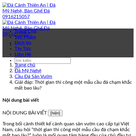
Bỏ
qua
nội
dung
Trang Chủ
Sản Phẩm
Dịch Vụ
Tin Tức
Liên Hệ
Trang chủ
Đá Mỹ Nghệ
Cầu Đá Sân Vườn
Giải đáp: Thời gian thi công một mẫu cầu đá chạm khắc
mất bao lâu?
Nội dung bài viết
NỘI DUNG BÀI VIẾT
[hiện]
Trong bối cảnh thiết kế cảnh quan sân vườn cao cấp tại Việt
Nam, câu hỏi “thời gian thi công một mẫu cầu đá chạm khắc
mất bao lâu?” luôn là mối quan tâm hàng đầu của chủ đầu tư