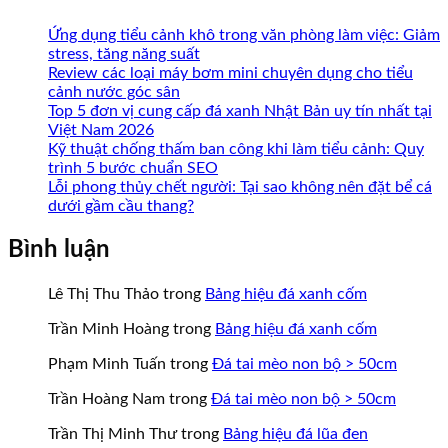
Ứng dụng tiểu cảnh khô trong văn phòng làm việc: Giảm
stress, tăng năng suất
Review các loại máy bơm mini chuyên dụng cho tiểu
cảnh nước góc sân
Top 5 đơn vị cung cấp đá xanh Nhật Bản uy tín nhất tại
Việt Nam 2026
Kỹ thuật chống thấm ban công khi làm tiểu cảnh: Quy
trình 5 bước chuẩn SEO
Lỗi phong thủy chết người: Tại sao không nên đặt bể cá
dưới gầm cầu thang?
Bình luận
Lê Thị Thu Thảo
trong
Bảng hiệu đá xanh cốm
Trần Minh Hoàng
trong
Bảng hiệu đá xanh cốm
Phạm Minh Tuấn
trong
Đá tai mèo non bộ > 50cm
Trần Hoàng Nam
trong
Đá tai mèo non bộ > 50cm
Trần Thị Minh Thư
trong
Bảng hiệu đá lũa đen