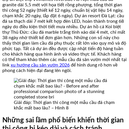
granite dài 5,5 mét với họa tiết rồng phượng, tổng thời gian
thi công 52 ngày (thiết kế 12 ngày, chuẩn bị vật liệu 14 ngày,
chạm khắc 20 ngày, lắp đặt 6 ngày). Dự án resort Đà Lạt: cầu
đá sa thạch dài 7 mét kết hợp đèn LED, hoàn thành trong 68
ngày do điều kiện thời tiết mưa nhiều. Dự án hồ cá Koi biệt
thự Thủ Đức: cầu đá marble trắng tinh xảo dài 4 mét, chỉ mất
38 ngày nhờ thiết kế đơn giản hơn. Những con số này cho
thấy thời gian làm cầu đá phụ thuộc rất lớn vào quy mô và độ
phức tạp. Tất cả dự án đều được cập nhật tiến độ hàng tuần
cho khách hàng qua hình ảnh và video thực tế. Khách hàng
có thể tham khảo thêm các mẫu cầu đá sân vườn mới nhất tại
link
xu hướng cầu sân vườn 2026
để hình dung rõ hơn về
phong cách hiện đại đang lên ngôi.
Giải đáp: Thời gian thi công một mẫu cầu đá chạm
khắc mất bao lâu? – Hình 8
Những sai lầm phổ biến khiến thời gian
thi công bị kéo dài và cách tránh