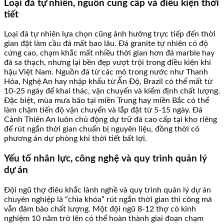
Loại đá tự nhiên, nguồn cung cấp và điều kiện thời
tiết
Loại đá tự nhiên lựa chọn cũng ảnh hưởng trực tiếp đến thời
gian đặt làm cầu đá mất bao lâu. Đá granite tự nhiên có độ
cứng cao, chạm khắc mất nhiều thời gian hơn đá marble hay
đá sa thạch, nhưng lại bền đẹp vượt trội trong điều kiện khí
hậu Việt Nam. Nguồn đá từ các mỏ trong nước như Thanh
Hóa, Nghệ An hay nhập khẩu từ Ấn Độ, Brazil có thể mất từ
10-25 ngày để khai thác, vận chuyển và kiểm định chất lượng.
Đặc biệt, mùa mưa bão tại miền Trung hay miền Bắc có thể
làm chậm tiến độ vận chuyển và lắp đặt từ 5-15 ngày. Đá
Cảnh Thiên An luôn chủ động dự trữ đá cao cấp tại kho riêng
để rút ngắn thời gian chuẩn bị nguyên liệu, đồng thời có
phương án dự phòng khi thời tiết bất lợi.
Yếu tố nhân lực, công nghệ và quy trình quản lý
dự án
Đội ngũ thợ điêu khắc lành nghề và quy trình quản lý dự án
chuyên nghiệp là “chìa khóa” rút ngắn thời gian thi công mà
vẫn đảm bảo chất lượng. Một đội ngũ 8-12 thợ có kinh
nghiệm 10 năm trở lên có thể hoàn thành giai đoạn chạm