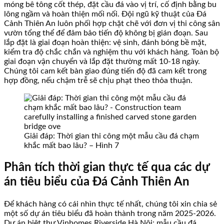
móng bê tông cốt thép, đặt cầu đá vào vị trí, cố định bằng bu
lông ngầm và hoàn thiện mối nối. Đội ngũ kỹ thuật của Đá
Cảnh Thiên An luôn phối hợp chặt chẽ với đơn vị thi công sân
vườn tổng thể để đảm bảo tiến độ không bị gián đoạn. Sau
lắp đặt là giai đoạn hoàn thiện: vệ sinh, đánh bóng bề mặt,
kiểm tra độ chắc chắn và nghiệm thu với khách hàng. Toàn bộ
giai đoạn vận chuyển và lắp đặt thường mất 10-18 ngày.
Chúng tôi cam kết bàn giao đúng tiến độ đã cam kết trong
hợp đồng, nếu chậm trễ sẽ chịu phạt theo thỏa thuận.
Giải đáp: Thời gian thi công một mẫu cầu đá chạm
khắc mất bao lâu? – Hình 7
Phân tích thời gian thực tế qua các dự
án tiêu biểu của Đá Cảnh Thiên An
Để khách hàng có cái nhìn thực tế nhất, chúng tôi xin chia sẻ
một số dự án tiêu biểu đã hoàn thành trong năm 2025-2026.
Dự án biệt thự Vinhomes Riverside Hà Nội: mẫu cầu đá