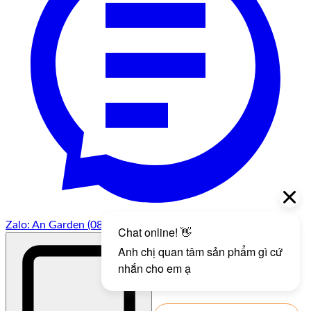
Zalo: An Garden (0813.131.555)