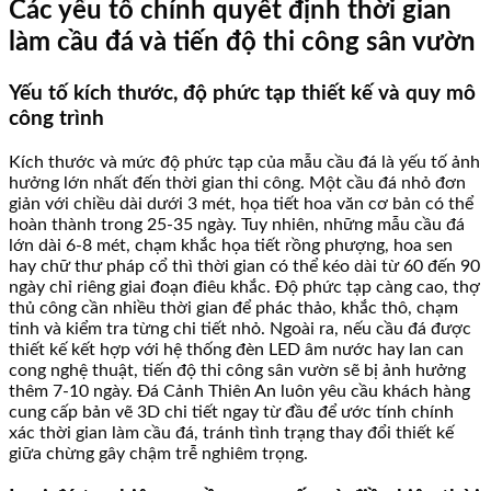
Các yếu tố chính quyết định thời gian
làm cầu đá và tiến độ thi công sân vườn
Yếu tố kích thước, độ phức tạp thiết kế và quy mô
công trình
Kích thước và mức độ phức tạp của mẫu cầu đá là yếu tố ảnh
hưởng lớn nhất đến thời gian thi công. Một cầu đá nhỏ đơn
giản với chiều dài dưới 3 mét, họa tiết hoa văn cơ bản có thể
hoàn thành trong 25-35 ngày. Tuy nhiên, những mẫu cầu đá
lớn dài 6-8 mét, chạm khắc họa tiết rồng phượng, hoa sen
hay chữ thư pháp cổ thì thời gian có thể kéo dài từ 60 đến 90
ngày chỉ riêng giai đoạn điêu khắc. Độ phức tạp càng cao, thợ
thủ công cần nhiều thời gian để phác thảo, khắc thô, chạm
tinh và kiểm tra từng chi tiết nhỏ. Ngoài ra, nếu cầu đá được
thiết kế kết hợp với hệ thống đèn LED âm nước hay lan can
cong nghệ thuật, tiến độ thi công sân vườn sẽ bị ảnh hưởng
thêm 7-10 ngày. Đá Cảnh Thiên An luôn yêu cầu khách hàng
cung cấp bản vẽ 3D chi tiết ngay từ đầu để ước tính chính
xác thời gian làm cầu đá, tránh tình trạng thay đổi thiết kế
giữa chừng gây chậm trễ nghiêm trọng.