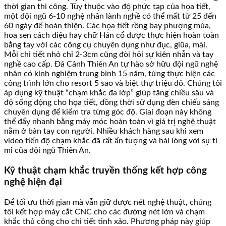
thời gian thi công. Tùy thuộc vào độ phức tạp của họa tiết,
một đội ngũ 6-10 nghệ nhân lành nghề có thể mất từ 25 đến
60 ngày để hoàn thiện. Các họa tiết rồng bay phượng múa,
hoa sen cách điệu hay chữ Hán cổ được thực hiện hoàn toàn
bằng tay với các công cụ chuyên dụng như đục, giũa, mài.
Mỗi chi tiết nhỏ chỉ 2-3cm cũng đòi hỏi sự kiên nhẫn và tay
nghề cao cấp. Đá Cảnh Thiên An tự hào sở hữu đội ngũ nghệ
nhân có kinh nghiệm trung bình 15 năm, từng thực hiện các
công trình lớn cho resort 5 sao và biệt thự triệu đô. Chúng tôi
áp dụng kỹ thuật “chạm khắc đa lớp” giúp tăng chiều sâu và
độ sống động cho họa tiết, đồng thời sử dụng đèn chiếu sáng
chuyên dụng để kiểm tra từng góc độ. Giai đoạn này không
thể đẩy nhanh bằng máy móc hoàn toàn vì giá trị nghệ thuật
nằm ở bàn tay con người. Nhiều khách hàng sau khi xem
video tiến độ chạm khắc đã rất ấn tượng và hài lòng với sự tỉ
mỉ của đội ngũ Thiên An.
Kỹ thuật chạm khắc truyền thống kết hợp công
nghệ hiện đại
Để tối ưu thời gian mà vẫn giữ được nét nghệ thuật, chúng
tôi kết hợp máy cắt CNC cho các đường nét lớn và chạm
khắc thủ công cho chi tiết tinh xảo. Phương pháp này giúp