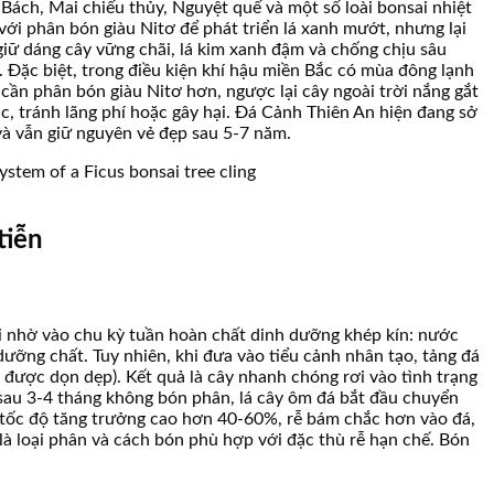
Bách, Mai chiếu thủy, Nguyệt quế và một số loài bonsai nhiệt
với phân bón giàu Nitơ để phát triển lá xanh mướt, nhưng lại
giữ dáng cây vững chãi, lá kim xanh đậm và chống chịu sâu
. Đặc biệt, trong điều kiện khí hậu miền Bắc có mùa đông lạnh
ần phân bón giàu Nitơ hơn, ngược lại cây ngoài trời nắng gắt
ác, tránh lãng phí hoặc gây hại. Đá Cảnh Thiên An hiện đang sở
à vẫn giữ nguyên vẻ đẹp sau 5-7 năm.
tiễn
ại nhờ vào chu kỳ tuần hoàn chất dinh dưỡng khép kín: nước
dưỡng chất. Tuy nhiên, khi đưa vào tiểu cảnh nhân tạo, tảng đá
được dọn dẹp). Kết quả là cây nhanh chóng rơi vào tình trạng
 sau 3-4 tháng không bón phân, lá cây ôm đá bắt đầu chuyển
y tốc độ tăng trưởng cao hơn 40-60%, rễ bám chắc hơn vào đá,
 là loại phân và cách bón phù hợp với đặc thù rễ hạn chế. Bón