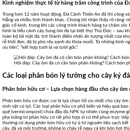
Kinh nghiệm thực tế từ hàng trăm công trình của 
Trong hơn 12 năm hoạt động, Đá Cảnh Thiên An đã thi công và
Nẵng và nhiều tỉnh thành khác. Chúng tôi nhận thấy rõ ràng:
giác cổ kính, trong khi các công trình khách hàng tự chăm sóc
hình là tiểu cảnh cây Sung ôm đá tại biệt thự Thủ Đức – sau k
toàn bộ bề mặt đá, trở thành điểm nhấn ấn tượng nhất của kh
rễ thối đen, đá bị phủ rêu xanh do thừa muối. Từ những kinh n
ưu tiên”, “kết hợp tưới lá và tưới gốc”.
Hỏi đáp: Cây ôm đá có cần bón phân không? Cách bón ph
Các loại phân bón lý tưởng cho cây ký đá
Phân bón hữu cơ – Lựa chọn hàng đầu cho cây ôm 
Phân bón hữu cơ được coi là lựa chọn tối ưu nhất cho cây ôm đ
sinh vật có lợi. Các loại phân hữu cơ phổ biến và hiệu quả bao
quế (vermicompost) chứa đầy đủ NPK tự nhiên cùng enzyme giú
pha loãng từ phân hữu cơ rất phù hợp vì có thể phun trực tiếp
thường sử dụng phân bón hữu cơ tự ủ từ nguyên liệu sạch kết h
cây, đá và môi trường, không lo cháy rễ ngay cả khi bón hơi t