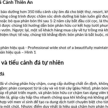
Đá Cảnh Thiên An
 bảo dưỡng hơn 350 tiểu cảnh cây ôm đá cho biệt thự, resort, k
 những công trình được chăm sóc dinh dưỡng bài bản luôn giữ đ
 hoặc bỏ qua phân bón thì sau 1-2 năm cây bắt đầu còi cọc, lá t
hi được chúng tôi hướng dẫn bón phân hữu cơ kết hợp tưới phun 
u vườn. Ngược lại, một số khách hàng mua cây về tự trồng mà 
ghiệm thực tế này, chúng tôi khẳng định: bón phân là bắt buộc,
ân hiệu quả – Hình 1
 và tiểu cảnh đá tự nhiên
đá
á vì chúng phân hủy chậm, cung cấp dưỡng chất ổn định, không g
 gồm: phân compost từ lá cây và vỏ trái cây (giàu Nitơ), phân bón
p rễ phát triển mạnh, và phân bón hữu cơ chậm tan dạng viên t
 lên lá, giúp cây hấp thu nhanh chóng qua khí khổng mà không p
ợp với men vi sinh để tạo ra dung dịch tưới chuyên biệt cho từn
hừa một chút. Nhược điểm duy nhất là hiệu quả chậm hơn phân hó