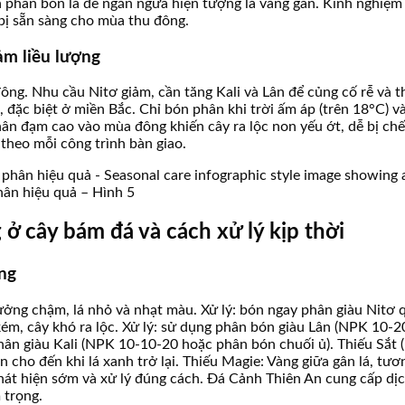
qua phân bón lá để ngăn ngừa hiện tượng lá vàng gân. Kinh nghi
 bị sẵn sàng cho mùa thu đông.
ảm liều lượng
ông. Nhu cầu Nitơ giảm, cần tăng Kali và Lân để củng cố rễ và t
ặc biệt ở miền Bắc. Chỉ bón phân khi trời ấm áp (trên 18°C) và c
hân đạm cao vào mùa đông khiến cây ra lộc non yếu ớt, dễ bị c
 theo mỗi công trình bàn giao.
ân hiệu quả – Hình 5
ở cây bám đá và cách xử lý kịp thời
ợng
ởng chậm, lá nhỏ và nhạt màu. Xử lý: bón ngay phân giàu Nitơ qu
ém, cây khó ra lộc. Xử lý: sử dụng phân bón giàu Lân (NPK 10-20
ân giàu Kali (NPK 10-10-20 hoặc phân bón chuối ủ). Thiếu Sắt (r
 cho đến khi lá xanh trở lại. Thiếu Magie: Vàng giữa gân lá, tươ
phát hiện sớm và xử lý đúng cách. Đá Cảnh Thiên An cung cấp dị
 trọng.