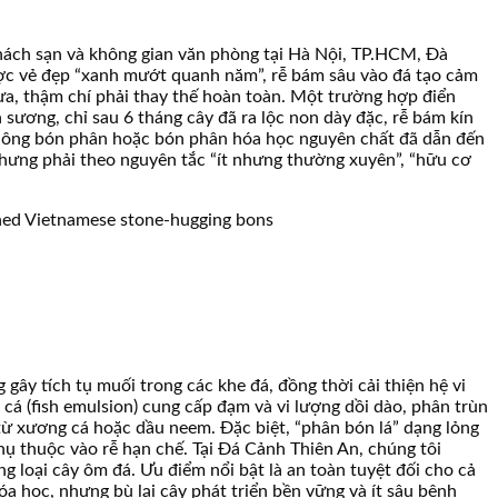
hách sạn và không gian văn phòng tại Hà Nội, TP.HCM, Đà
ược vẻ đẹp “xanh mướt quanh năm”, rễ bám sâu vào đá tạo cảm
hưa, thậm chí phải thay thế hoàn toàn. Một trường hợp điển
sương, chỉ sau 6 tháng cây đã ra lộc non dày đặc, rễ bám kín
không bón phân hoặc bón phân hóa học nguyên chất đã dẫn đến
 nhưng phải theo nguyên tắc “ít nhưng thường xuyên”, “hữu cơ
ây tích tụ muối trong các khe đá, đồng thời cải thiện hệ vi
 cá (fish emulsion) cung cấp đạm và vi lượng dồi dào, phân trùn
ừ xương cá hoặc dầu neem. Đặc biệt, “phân bón lá” dạng lỏng
hụ thuộc vào rễ hạn chế. Tại Đá Cảnh Thiên An, chúng tôi
g loại cây ôm đá. Ưu điểm nổi bật là an toàn tuyệt đối cho cả
a học, nhưng bù lại cây phát triển bền vững và ít sâu bệnh