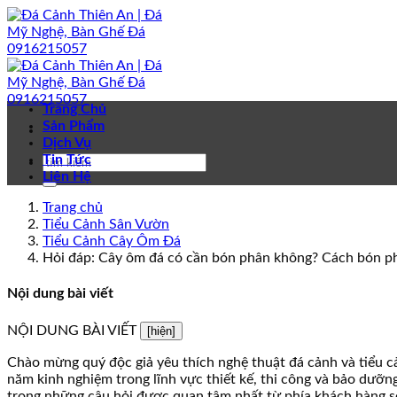
Bỏ
qua
nội
dung
Trang Chủ
Sản Phẩm
Dịch Vụ
Tin Tức
Liên Hệ
Trang chủ
Tiểu Cảnh Sân Vườn
Tiểu Cảnh Cây Ôm Đá
Hỏi đáp: Cây ôm đá có cần bón phân không? Cách bón p
Nội dung bài viết
NỘI DUNG BÀI VIẾT
[hiện]
Chào mừng quý độc giả yêu thích nghệ thuật đá cảnh và tiểu c
năm kinh nghiệm trong lĩnh vực thiết kế, thi công và bảo dưỡng
trong những câu hỏi được quan tâm nhất từ phía khách hàng 