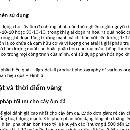
nên sử dụng
dụng cho cây ôm đá nhưng phải tuân thủ nghiêm ngặt nguyên tắ
 20-10-10 hoặc 30-10-10, trong khi giai đoạn ra hoa, ra quả hoặ
rong giai đoạn tăng trưởng mạnh và chỉ bón với liều lượng 1/3 đ
 lá có chứa cả đạm hữu cơ và vi lượng chelate) là giải pháp tr
có hàm lượng muối cao hoặc phân bón cho rau màu thông thường 
 cơ trong mọi công trình của mình, chỉ sử dụng phân hóa học khi
ân hiệu quả – Hình 3
t và thời điểm vàng
 pháp tối ưu cho cây ôm đá
ế giới đánh giá cao nhất cho cây ôm đá. Lý do đơn giản: rễ cây c
í khổng hoạt động mạnh. Khi phun phân bón dạng lỏng pha loãng l
 hiện: pha phân bón theo tỷ lệ khuyến cáo (thường 1:500 đến 1
ý tưởng là 7-10 ngày/lần trong mùa sinh trưởng (tháng 3-9), giả