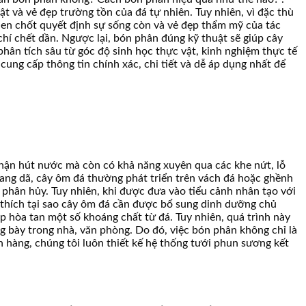
ật và vẻ đẹp trường tồn của đá tự nhiên. Tuy nhiên, vì đặc thù
then chốt quyết định sự sống còn và vẻ đẹp thẩm mỹ của tác
chí chết dần. Ngược lại, bón phân đúng kỹ thuật sẽ giúp cây
hân tích sâu từ góc độ sinh học thực vật, kinh nghiệm thực tế
cung cấp thông tin chính xác, chi tiết và dễ áp dụng nhất để
 phận hút nước mà còn có khả năng xuyên qua các khe nứt, lỗ
oang dã, cây ôm đá thường phát triển trên vách đá hoặc ghềnh
phân hủy. Tuy nhiên, khi được đưa vào tiểu cảnh nhân tạo với
 thích tại sao cây ôm đá cần được bổ sung dinh dưỡng chủ
p hòa tan một số khoáng chất từ đá. Tuy nhiên, quá trình này
g bày trong nhà, văn phòng. Do đó, việc bón phân không chỉ là
h hàng, chúng tôi luôn thiết kế hệ thống tưới phun sương kết