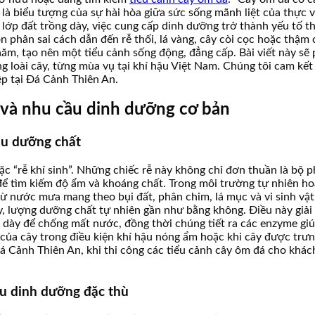
 là biểu tượng của sự hài hòa giữa sức sống mãnh liệt của thực v
 lớp đất trồng dày, việc cung cấp dinh dưỡng trở thành yếu tố 
 phân sai cách dẫn đến rễ thối, lá vàng, cây còi cọc hoặc thậm 
m, tạo nên một tiểu cảnh sống động, đẳng cấp. Bài viết này sẽ p
g loài cây, từng mùa vụ tại khí hậu Việt Nam. Chúng tôi cam kết 
ệp tại Đá Cảnh Thiên An.
 và nhu cầu dinh dưỡng cơ bản
hu dưỡng chất
ặc “rễ khí sinh”. Những chiếc rễ này không chỉ đơn thuần là bộ
h để tìm kiếm độ ẩm và khoáng chất. Trong môi trường tự nhiên h
 nước mưa mang theo bụi đất, phân chim, lá mục và vi sinh vật 
, lượng dưỡng chất tự nhiên gần như bằng không. Điều này giải
 dày để chống mất nước, đồng thời chúng tiết ra các enzyme giú
 của cây trong điều kiện khí hậu nóng ẩm hoặc khi cây được trưn
Đá Cảnh Thiên An, khi thi công các tiểu cảnh cây ôm đá cho khác
ầu dinh dưỡng đặc thù