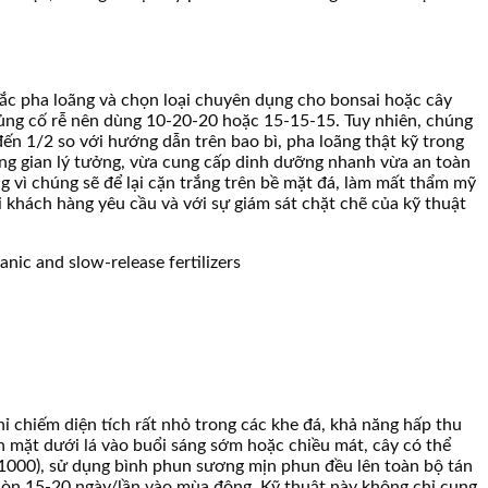
c pha loãng và chọn loại chuyên dụng cho bonsai hoặc cây
c củng cố rễ nên dùng 10-20-20 hoặc 15-15-15. Tuy nhiên, chúng
ến 1/2 so với hướng dẫn trên bao bì, pha loãng thật kỹ trong
ung gian lý tưởng, vừa cung cấp dinh dưỡng nhanh vừa an toàn
vì chúng sẽ để lại cặn trắng trên bề mặt đá, làm mất thẩm mỹ
 khách hàng yêu cầu và với sự giám sát chặt chẽ của kỹ thuật
hỉ chiếm diện tích rất nhỏ trong các khe đá, khả năng hấp thu
ên mặt dưới lá vào buổi sáng sớm hoặc chiều mát, cây có thể
:1000), sử dụng bình phun sương mịn phun đều lên toàn bộ tán
m còn 15-20 ngày/lần vào mùa đông. Kỹ thuật này không chỉ cung