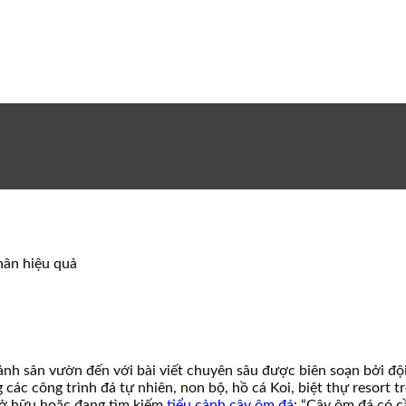
hân hiệu quả
ảnh sân vườn đến với bài viết chuyên sâu được biên soạn bởi độ
 các công trình đá tự nhiên, non bộ, hồ cá Koi, biệt thự resort 
sở hữu hoặc đang tìm kiếm
tiểu cảnh cây ôm đá
: “Cây ôm đá có 