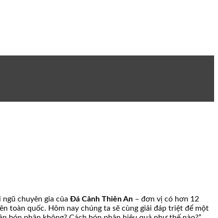
i ngũ chuyên gia của
Đá Cảnh Thiên An
– đơn vị có hơn 12
trên toàn quốc. Hôm nay chúng ta sẽ cùng giải đáp triệt để một
cần bón phân không? Cách bón phân hiệu quả như thế nào?”.