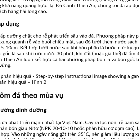
g khả năng quang hợp. Tại Đá Cảnh Thiên An, chúng tôi đã áp d
hách hàng hài lòng cao.
áp dụng
cấp dưỡng chất cho rễ phát triển sâu vào đá. Phương pháp này 
xung quanh rễ vào buổi chiều mát, sau đó tưới thêm nước sạch đ
g 5-10cm. Kết hợp tưới nước sau khi bón phân là bước cực kỳ qu
gốc là sau khi tưới nước 30 phút, khi đất (hoặc giá thể) đã ẩm
Cảnh Thiên An luôn kết hợp cả hai phương pháp bón lá và bón gốc 
vững.
ân hiệu quả – Hình 2
y ôm đá theo mùa vụ
 cường dinh dưỡng
 đá phát triển mạnh nhất tại Việt Nam. Cây ra lộc non, rễ bám s
i phân bón giàu Nitơ (NPK 20-10-10 hoặc phân hữu cơ đạm cao).
n hợp. Vào những ngày nắng gắt trên 35°C, nên giảm liều lượng 