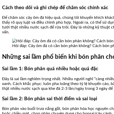
Cách theo dõi và ghi chép để chăm sóc chính xác
Để chăm sóc cây ôm đá hiệu quả, chúng tôi khuyến khích khách 
thấy rõ quy luật và điều chỉnh phù hợp. Ngoài ra, có thể sử d
tưới thật nhiều nước sạch để rửa trôi. Đây là những kỹ thuật 
vấn.
Hỏi đáp: Cây ôm đá có cần bón phân không? Cách bón ph
Những sai lầm phổ biến khi bón phân ch
Sai lầm 1: Bón phân quá nhiều hoặc quá đặc
Đây là sai lầm nghiêm trọng nhất. Nhiều người nghĩ “càng nhiều
xanh. Cách khắc phục: luôn pha loãng theo tỷ lệ khuyến cáo, bắ
thật nhiều nước sạch qua khe đá 2-3 lần/ngày trong 3 ngày để r
Sai lầm 2: Bón phân sai thời điểm và sai loại
Bón phân vào buổi trưa nắng gắt, bón phân hóa học nguyên ch
hoặc chiều mát, chọn phân chuyên dụng cho bonsai/cây cảnh, 