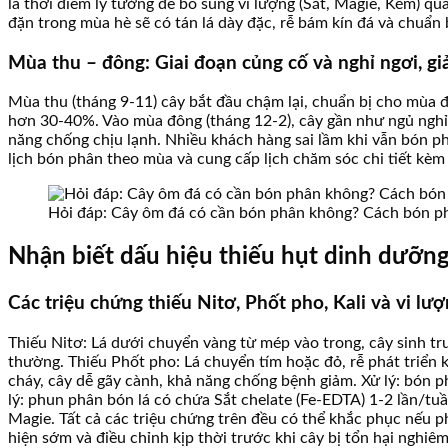
là thời điểm lý tưởng để bổ sung vi lượng (Sắt, Magie, Kẽm) 
đặn trong mùa hè sẽ có tán lá dày đặc, rễ bám kín đá và chuẩn
Mùa thu – đông: Giai đoạn củng cố và nghỉ ngơi, gi
Mùa thu (tháng 9-11) cây bắt đầu chậm lại, chuẩn bị cho mùa đ
hơn 30-40%. Vào mùa đông (tháng 12-2), cây gần như ngủ nghỉ, đ
năng chống chịu lạnh. Nhiều khách hàng sai lầm khi vẫn bón p
lịch bón phân theo mùa và cung cấp lịch chăm sóc chi tiết kèm
Hỏi đáp: Cây ôm đá có cần bón phân không? Cách bón ph
Nhận biết dấu hiệu thiếu hụt dinh dưỡng 
Các triệu chứng thiếu Nitơ, Phốt pho, Kali và vi lư
Thiếu Nitơ: Lá dưới chuyển vàng từ mép vào trong, cây sinh trư
thường. Thiếu Phốt pho: Lá chuyển tím hoặc đỏ, rễ phát triển k
cháy, cây dễ gãy cành, khả năng chống bệnh giảm. Xử lý: bón ph
lý: phun phân bón lá có chứa Sắt chelate (Fe-EDTA) 1-2 lần/tuần
Magie. Tất cả các triệu chứng trên đều có thể khắc phục nếu 
hiện sớm và điều chỉnh kịp thời trước khi cây bị tổn hại nghiêm