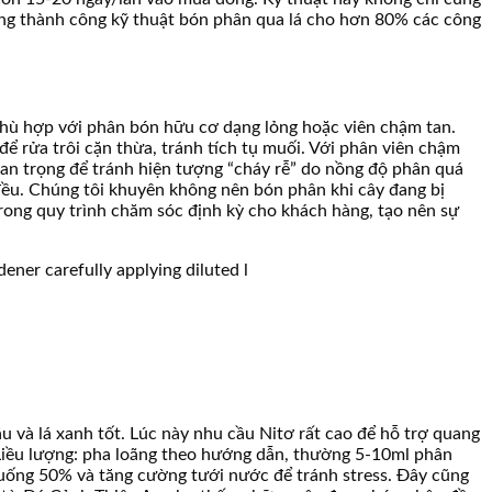
ụng thành công kỹ thuật bón phân qua lá cho hơn 80% các công
phù hợp với phân bón hữu cơ dạng lỏng hoặc viên chậm tan.
ể rửa trôi cặn thừa, tránh tích tụ muối. Với phân viên chậm
an trọng để tránh hiện tượng “cháy rễ” do nồng độ phân quá
 đều. Chúng tôi khuyên không nên bón phân khi cây đang bị
trong quy trình chăm sóc định kỳ cho khách hàng, tạo nên sự
âu và lá xanh tốt. Lúc này nhu cầu Nitơ rất cao để hỗ trợ quang
 Liều lượng: pha loãng theo hướng dẫn, thường 5-10ml phân
xuống 50% và tăng cường tưới nước để tránh stress. Đây cũng