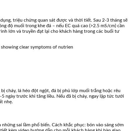
dụng, triệu chứng quan sát được và thời tiết. Sau 2-3 tháng sẽ
 nồng độ muối trong khe đá – nếu EC quá cao (>2.5 mS/cm) cần
nh lớn và truyền đạt lại cho khách hàng trong các buổi tư
bị cháy, lá héo đột ngột, đá bị phủ lớp muối trắng hoặc rêu
5 ngày trước khi tăng liều. Nếu đã bị cháy, ngay lập tức tưới
ất nhẹ.
à những sai lầm phổ biến. Cách khắc phục: bón vào sáng sớm
tiết kèm video hướng dẫn cho mỗi khách hàng khi bàn giao