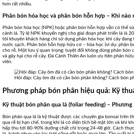
hơn rất nhiều.
Phân bón hóa học và phân bón hỗn hợp – Khi nào 
Phân bón hóa học (NPK) hoặc phân bón hỗn hợp vẫn có thể sử 
cảnh lá. Tỷ lệ NPK khuyến nghị cho giai đoạn phát triển lá là
tôi khuyên khách hàng chỉ sử dụng phân hóa học khi cây đang t
nước sạch. Phân bón hỗn hợp hữu cơ – hóa học (ví dụ: phân bón
cho rễ. Một lưu ý quan trọng: tuyệt đối không dùng phân bón 
và gây hại cho rễ cây. Đá Cảnh Thiên An luôn ưu tiên phân hữu
viên.
Hỏi đáp: Cây ôm đá có cần bón phân không? Cách bón ph
Phương pháp bón phân hiệu quả: Kỹ thuậ
Kỹ thuật bón phân qua lá (foliar feeding) – Phương
Bón phân qua lá là kỹ thuật được các chuyên gia bonsai trên th
qua rễ bị hạn chế, trong khi lá có diện tích bề mặt lớn và kh
hấp thu tới 80-90% dưỡng chất chỉ trong 24-48 giờ. Cách thực
lá, tránh phun vào lúc trời nắng gắt hoặc mưa lớn. Tần suất l