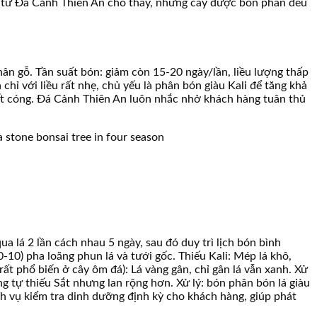
ệm từ Đá Cảnh Thiên An cho thấy, những cây được bón phân đều
hân gỗ. Tần suất bón: giảm còn 15-20 ngày/lần, liều lượng thấp
hỉ với liều rất nhẹ, chủ yếu là phân bón giàu Kali để tăng khả
hết cóng. Đá Cảnh Thiên An luôn nhắc nhở khách hàng tuân thủ
a lá 2 lần cách nhau 5 ngày, sau đó duy trì lịch bón bình
-10) pha loãng phun lá và tưới gốc. Thiếu Kali: Mép lá khô,
ất phổ biến ở cây ôm đá): Lá vàng gân, chỉ gân lá vẫn xanh. Xử
ng tự thiếu Sắt nhưng lan rộng hơn. Xử lý: bón phân bón lá giàu
ch vụ kiểm tra dinh dưỡng định kỳ cho khách hàng, giúp phát