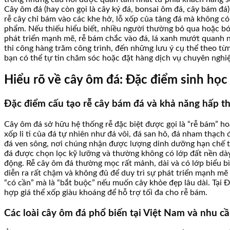
Cây ôm đá (hay còn gọi là cây ký đá, bonsai ôm đá, cây bám đá)
rễ cây chỉ bám vào các khe hở, lỗ xốp của tảng đá mà không có
phẩm. Nếu thiếu hiểu biết, nhiều người thường bỏ qua hoặc bón
phát triển mạnh mẽ, rễ bám chắc vào đá, lá xanh mướt quanh nă
thi công hàng trăm công trình, đến những lưu ý cụ thể theo từn
bạn có thể tự tin chăm sóc hoặc đặt hàng dịch vụ chuyên nghi
Hiểu rõ về cây ôm đá: Đặc điểm sinh học
Đặc điểm cấu tạo rễ cây bám đá và khả năng hấp t
Cây ôm đá sở hữu hệ thống rễ đặc biệt được gọi là “rễ bám” ho
xốp li ti của đá tự nhiên như đá vôi, đá san hô, đá nham thạc
đá ven sông, nơi chúng nhận được lượng dinh dưỡng hạn chế từ
đá được chọn lọc kỹ lưỡng và thường không có lớp đất nền dày
động. Rễ cây ôm đá thường mọc rất mảnh, dài và có lớp biểu bì
diễn ra rất chậm và không đủ để duy trì sự phát triển mạnh mẽ
“có cần” mà là “bắt buộc” nếu muốn cây khỏe đẹp lâu dài. Tại 
hợp giá thể xốp giàu khoáng để hỗ trợ tối đa cho rễ bám.
Các loài cây ôm đá phổ biến tại Việt Nam và nhu c