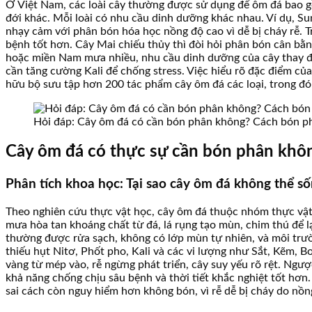
Ở Việt Nam, các loài cây thường được sử dụng để ôm đá bao gồm
đới khác. Mỗi loài có nhu cầu dinh dưỡng khác nhau. Ví dụ, Su
nhạy cảm với phân bón hóa học nồng độ cao vì dễ bị cháy rễ. T
bệnh tốt hơn. Cây Mai chiếu thủy thì đòi hỏi phân bón cân bằn
hoặc miền Nam mưa nhiều, nhu cầu dinh dưỡng của cây thay đổi
cần tăng cường Kali để chống stress. Việc hiểu rõ đặc điểm của
hữu bộ sưu tập hơn 200 tác phẩm cây ôm đá các loại, trong đ
Hỏi đáp: Cây ôm đá có cần bón phân không? Cách bón ph
Cây ôm đá có thực sự cần bón phân khôn
Phân tích khoa học: Tại sao cây ôm đá không thể số
Theo nghiên cứu thực vật học, cây ôm đá thuộc nhóm thực vật l
mưa hòa tan khoáng chất từ đá, lá rụng tạo mùn, chim thú để lạ
thường được rửa sạch, không có lớp mùn tự nhiên, và môi trườ
thiếu hụt Nitơ, Phốt pho, Kali và các vi lượng như Sắt, Kẽm, 
vàng từ mép vào, rễ ngừng phát triển, cây suy yếu rõ rệt. Ngư
khả năng chống chịu sâu bệnh và thời tiết khắc nghiệt tốt hơn.
sai cách còn nguy hiểm hơn không bón, vì rễ dễ bị cháy do nồn