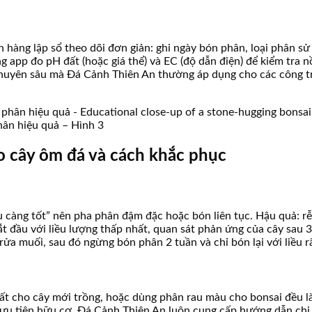
hàng lập sổ theo dõi đơn giản: ghi ngày bón phân, loại phân sử 
ụng app đo pH đất (hoặc giá thể) và EC (độ dẫn điện) để kiểm tra
chuyên sâu mà Đá Cảnh Thiên An thường áp dụng cho các công trì
ân hiệu quả – Hình 3
o cây ôm đá và cách khắc phục
 càng tốt” nên pha phân đậm đặc hoặc bón liên tục. Hậu quả: rễ 
t đầu với liều lượng thấp nhất, quan sát phản ứng của cây sau 3-
ửa muối, sau đó ngừng bón phân 2 tuần và chỉ bón lại với liều r
ất cho cây mới trồng, hoặc dùng phân rau màu cho bonsai đều l
ưu tiên hữu cơ. Đá Cảnh Thiên An luôn cung cấp hướng dẫn chi 