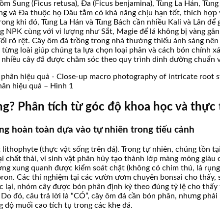
 Sung (Ficus retusa), Đa (Ficus benjamina), Tùng La Hán, Tùng 
ng và Đa thuộc họ Dâu tằm có khả năng chịu hạn tốt, thích hợp 
rong khi đó, Tùng La Hán và Tùng Bách cần nhiều Kali và Lân để 
g NPK cùng với vi lượng như Sắt, Magie để lá không bị vàng gân
 rõ rệt. Cây ôm đá trồng trong nhà thường thiếu ánh sáng nên c
 từng loài giúp chúng ta lựa chọn loại phân và cách bón chính x
ó nhiều cây đã được chăm sóc theo quy trình dinh dưỡng chuẩn v
ân hiệu quả – Hình 1
g? Phân tích từ góc độ khoa học và thực 
ng hoàn toàn dựa vào tự nhiên trong tiểu cảnh
ithophyte (thực vật sống trên đá). Trong tự nhiên, chúng tồn t
i chất thải, vi sinh vật phân hủy tạo thành lớp màng mỏng giàu 
ng xung quanh được kiểm soát chặt (không có chim thú, lá rụng 
Boron. Các thí nghiệm tại các vườn ươm chuyên bonsai cho thấy,
ợc lại, nhóm cây được bón phân định kỳ theo đúng tỷ lệ cho thấ
 Do đó, câu trả lời là “CÓ”, cây ôm đá cần bón phân, nhưng phải
g độ muối cao tích tụ trong các khe đá.