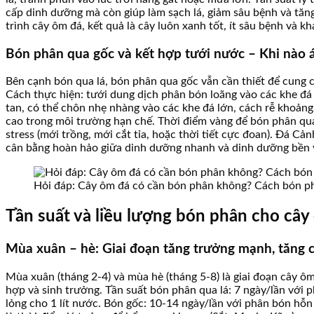
cấp dinh dưỡng mà còn giúp làm sạch lá, giảm sâu bệnh và tăn
trình cây ôm đá, kết quả là cây luôn xanh tốt, ít sâu bệnh và k
Bón phân qua gốc và kết hợp tưới nước – Khi nào 
Bên cạnh bón qua lá, bón phân qua gốc vẫn cần thiết để cung 
Cách thực hiện: tưới dung dịch phân bón loãng vào các khe đá 
tan, có thể chôn nhẹ nhàng vào các khe đá lớn, cách rễ khoản
cao trong môi trường hạn chế. Thời điểm vàng để bón phân qua 
stress (mới trồng, mới cắt tỉa, hoặc thời tiết cực đoan). Đá 
cân bằng hoàn hảo giữa dinh dưỡng nhanh và dinh dưỡng bền 
Hỏi đáp: Cây ôm đá có cần bón phân không? Cách bón ph
Tần suất và liều lượng bón phân cho câ
Mùa xuân – hè: Giai đoạn tăng trưởng mạnh, tăng
Mùa xuân (tháng 2-4) và mùa hè (tháng 5-8) là giai đoạn cây ôm
hợp và sinh trưởng. Tần suất bón phân qua lá: 7 ngày/lần vớ
lỏng cho 1 lít nước. Bón gốc: 10-14 ngày/lần với phân bón hỗ