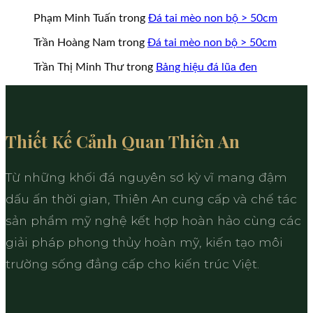
Phạm Minh Tuấn
trong
Đá tai mèo non bộ > 50cm
Trần Hoàng Nam
trong
Đá tai mèo non bộ > 50cm
Trần Thị Minh Thư
trong
Bảng hiệu đá lũa đen
Thiết Kế Cảnh Quan Thiên An
Từ những khối đá nguyên sơ kỳ vĩ mang đậm
dấu ấn thời gian, Thiên An cung cấp và chế tác
sản phẩm mỹ nghệ kết hợp hoàn hảo cùng các
giải pháp phong thủy hoàn mỹ, kiến tạo môi
trường sống đẳng cấp cho kiến trúc Việt.