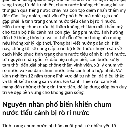
sang trọng từ đá tự nhiên, chum nước không chỉ mang lại sự
thư giãn qua tiếng nước chảy mà còn tạo điểm nhấn thẩm mỹ
độc đáo. Tuy nhiên, một vấn đề phổ biến mà nhiều gia chủ
gặp phải là tình trạng chum nước tiểu cảnh bị rò rỉ nước.
Hiện tượng chum nước bị thấm không chỉ làm mất thẩm mỹ
cho toàn bộ tiểu cảnh mà còn gây lãng phí nước, ảnh hưởng
đến hệ thống thủy lợi và có thể dẫn đến hư hỏng nền móng
nếu không xử lý kịp thời. Trong bài viết hướng dẫn chi tiết
này, chúng tôi sẽ cung cấp toàn bộ kiến thức chuyên sâu về
cách khắc phục tình trạng chum nước tiểu cảnh bị rò rỉ nước,
từ nguyên nhân gốc rễ, dấu hiệu nhận biết, các bước xử lý
tạm thời đến giải pháp chống thấm vĩnh viễn, xử lý chum vỡ
rò nước và keo dán chum nước tiểu cảnh phù hợp nhất. Với
kinh nghiệm 12 năm trong lĩnh vực đá tự nhiên, đá điêu khắc
và thiết kế thi công sân vườn, Đá Cảnh Thiên An cam kết
mang đến những thông tin thực tiễn, dễ áp dụng giúp bạn duy
trì vẻ đẹp bền vững cho không gian sống.
Nguyên nhân phổ biến khiến chum
nước tiểu cảnh bị rò rỉ nước
Tình trạng chum nước bị thấm xuất phát từ nhiều yếu tố