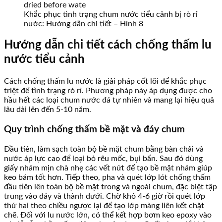
Khắc phục tình trạng chum nước tiểu cảnh bị rò rỉ
nước: Hướng dẫn chi tiết – Hình 8
Hướng dẫn chi tiết cách chống thấm lu
nước tiểu cảnh
Cách chống thấm lu nước là giải pháp cốt lõi để khắc phục
triệt để tình trạng rò rỉ. Phương pháp này áp dụng được cho
hầu hết các loại chum nước đá tự nhiên và mang lại hiệu quả
lâu dài lên đến 5-10 năm.
Quy trình chống thấm bề mặt và đáy chum
Đầu tiên, làm sạch toàn bộ bề mặt chum bằng bàn chải và
nước áp lực cao để loại bỏ rêu mốc, bụi bẩn. Sau đó dùng
giấy nhám mịn chà nhẹ các vết nứt để tạo bề mặt nhám giúp
keo bám tốt hơn. Tiếp theo, pha và quét lớp lót chống thấm
đầu tiên lên toàn bộ bề mặt trong và ngoài chum, đặc biệt tập
trung vào đáy và thành dưới. Chờ khô 4-6 giờ rồi quét lớp
thứ hai theo chiều ngược lại để tạo lớp màng liên kết chặt
chẽ. Đối với lu nước lớn, có thể kết hợp bơm keo epoxy vào