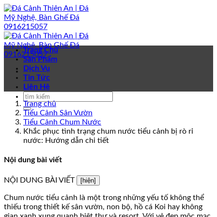
Bỏ
qua
nội
dung
Trang Chủ
Sản Phẩm
Dịch Vụ
Tin Tức
Liên Hệ
Trang chủ
Tiểu Cảnh Sân Vườn
Tiểu Cảnh Chum Nước
Khắc phục tình trạng chum nước tiểu cảnh bị rò rỉ
nước: Hướng dẫn chi tiết
Nội dung bài viết
NỘI DUNG BÀI VIẾT
[hiện]
Chum nước tiểu cảnh là một trong những yếu tố không thể
thiếu trong thiết kế sân vườn, non bộ, hồ cá Koi hay không
gian xanh xung quanh biệt thự và resort. Với vẻ đẹp mộc mạc,