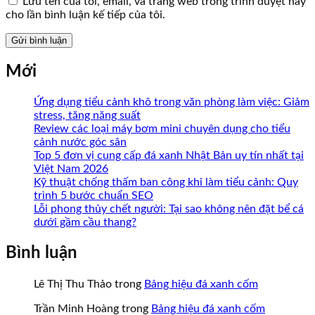
Lưu tên của tôi, email, và trang web trong trình duyệt này
cho lần bình luận kế tiếp của tôi.
Mới
Ứng dụng tiểu cảnh khô trong văn phòng làm việc: Giảm
stress, tăng năng suất
Review các loại máy bơm mini chuyên dụng cho tiểu
cảnh nước góc sân
Top 5 đơn vị cung cấp đá xanh Nhật Bản uy tín nhất tại
Việt Nam 2026
Kỹ thuật chống thấm ban công khi làm tiểu cảnh: Quy
trình 5 bước chuẩn SEO
Lỗi phong thủy chết người: Tại sao không nên đặt bể cá
dưới gầm cầu thang?
Bình luận
Lê Thị Thu Thảo
trong
Bảng hiệu đá xanh cốm
Trần Minh Hoàng
trong
Bảng hiệu đá xanh cốm