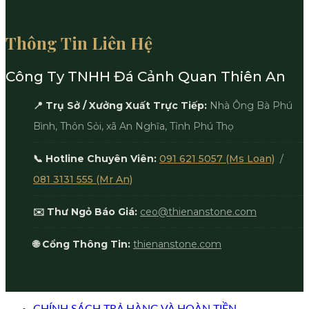
Thông Tin Liên Hệ
Công Ty TNHH Đá Cảnh Quan Thiên An
📍 Trụ Sở / Xưởng Xuất Trực Tiếp:
Nhà Ông Bà Phú
Bình, Thôn Sỏi, xã An Nghĩa, Tỉnh Phú Thọ
📞 Hotline Chuyên Viên:
091 621 5057 (Ms Loan)
/
081 3131 555 (Mr An)
✉️ Thư Ngỏ Báo Giá:
ceo@thienanstone.com
🌐 Cổng Thông Tin:
thienanstone.com