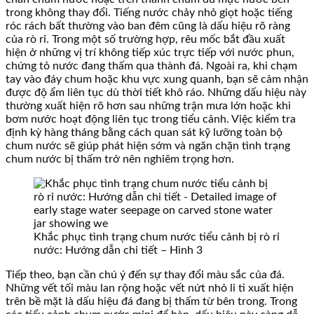
trong không thay đổi. Tiếng nước chảy nhỏ giọt hoặc tiếng
róc rách bất thường vào ban đêm cũng là dấu hiệu rõ ràng
của rò rỉ. Trong một số trường hợp, rêu mốc bắt đầu xuất
hiện ở những vị trí không tiếp xúc trực tiếp với nước phun,
chứng tỏ nước đang thấm qua thành đá. Ngoài ra, khi chạm
tay vào đáy chum hoặc khu vực xung quanh, bạn sẽ cảm nhận
được độ ẩm liên tục dù thời tiết khô ráo. Những dấu hiệu này
thường xuất hiện rõ hơn sau những trận mưa lớn hoặc khi
bơm nước hoạt động liên tục trong tiểu cảnh. Việc kiểm tra
định kỳ hàng tháng bằng cách quan sát kỹ lưỡng toàn bộ
chum nước sẽ giúp phát hiện sớm và ngăn chặn tình trạng
chum nước bị thấm trở nên nghiêm trọng hơn.
Khắc phục tình trạng chum nước tiểu cảnh bị rò rỉ
nước: Hướng dẫn chi tiết – Hình 3
Tiếp theo, bạn cần chú ý đến sự thay đổi màu sắc của đá.
Những vết tối màu lan rộng hoặc vết nứt nhỏ li ti xuất hiện
trên bề mặt là dấu hiệu đá đang bị thấm từ bên trong. Trong