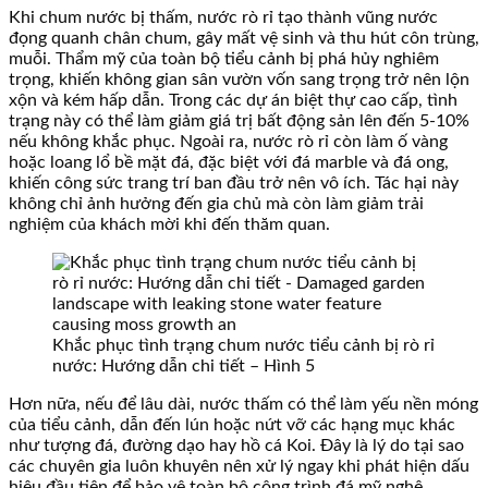
Khi chum nước bị thấm, nước rò rỉ tạo thành vũng nước
đọng quanh chân chum, gây mất vệ sinh và thu hút côn trùng,
muỗi. Thẩm mỹ của toàn bộ tiểu cảnh bị phá hủy nghiêm
trọng, khiến không gian sân vườn vốn sang trọng trở nên lộn
xộn và kém hấp dẫn. Trong các dự án biệt thự cao cấp, tình
trạng này có thể làm giảm giá trị bất động sản lên đến 5-10%
nếu không khắc phục. Ngoài ra, nước rò rỉ còn làm ố vàng
hoặc loang lổ bề mặt đá, đặc biệt với đá marble và đá ong,
khiến công sức trang trí ban đầu trở nên vô ích. Tác hại này
không chỉ ảnh hưởng đến gia chủ mà còn làm giảm trải
nghiệm của khách mời khi đến thăm quan.
Khắc phục tình trạng chum nước tiểu cảnh bị rò rỉ
nước: Hướng dẫn chi tiết – Hình 5
Hơn nữa, nếu để lâu dài, nước thấm có thể làm yếu nền móng
của tiểu cảnh, dẫn đến lún hoặc nứt vỡ các hạng mục khác
như tượng đá, đường dạo hay hồ cá Koi. Đây là lý do tại sao
các chuyên gia luôn khuyên nên xử lý ngay khi phát hiện dấu
hiệu đầu tiên để bảo vệ toàn bộ công trình đá mỹ nghệ.