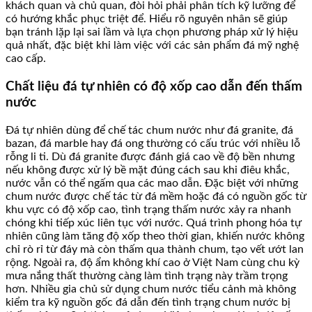
khách quan và chủ quan, đòi hỏi phải phân tích kỹ lưỡng để
có hướng khắc phục triệt để. Hiểu rõ nguyên nhân sẽ giúp
bạn tránh lặp lại sai lầm và lựa chọn phương pháp xử lý hiệu
quả nhất, đặc biệt khi làm việc với các sản phẩm đá mỹ nghệ
cao cấp.
Chất liệu đá tự nhiên có độ xốp cao dẫn đến thấm
nước
Đá tự nhiên dùng để chế tác chum nước như đá granite, đá
bazan, đá marble hay đá ong thường có cấu trúc với nhiều lỗ
rỗng li ti. Dù đá granite được đánh giá cao về độ bền nhưng
nếu không được xử lý bề mặt đúng cách sau khi điêu khắc,
nước vẫn có thể ngấm qua các mao dẫn. Đặc biệt với những
chum nước được chế tác từ đá mềm hoặc đá có nguồn gốc từ
khu vực có độ xốp cao, tình trạng thấm nước xảy ra nhanh
chóng khi tiếp xúc liên tục với nước. Quá trình phong hóa tự
nhiên cũng làm tăng độ xốp theo thời gian, khiến nước không
chỉ rò rỉ từ đáy mà còn thấm qua thành chum, tạo vết ướt lan
rộng. Ngoài ra, độ ẩm không khí cao ở Việt Nam cùng chu kỳ
mưa nắng thất thường càng làm tình trạng này trầm trọng
hơn. Nhiều gia chủ sử dụng chum nước tiểu cảnh mà không
kiểm tra kỹ nguồn gốc đá dẫn đến tình trạng chum nước bị