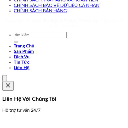
CHÍNH SÁCH TRẢ HÀNG VÀ HOÀN TIỀN
CHÍNH SÁCH BẢO VỆ DỮ LIỆU CÁ NHÂN
CHÍNH SÁCH BÁN HÀNG
Copyright © 2026
Đá Nghệ Thuật Thiên An
. Mọi quyền
được bảo lưu.
Trang Chủ
Sản Phẩm
Dịch Vụ
Tin Tức
Liên Hệ
Liên Hệ Với Chúng Tôi
Hỗ trợ tư vấn 24/7