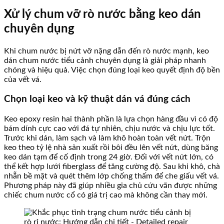
Xử lý chum vỡ rò nước bằng keo dán
chuyên dụng
Khi chum nước bị nứt vỡ nặng dẫn đến rò nước mạnh, keo
dán chum nước tiểu cảnh chuyên dụng là giải pháp nhanh
chóng và hiệu quả. Việc chọn đúng loại keo quyết định độ bền
của vết vá.
Chọn loại keo và kỹ thuật dán vá đúng cách
Keo epoxy resin hai thành phần là lựa chọn hàng đầu vì có độ
bám dính cực cao với đá tự nhiên, chịu nước và chịu lực tốt.
Trước khi dán, làm sạch và làm khô hoàn toàn vết nứt. Trộn
keo theo tỷ lệ nhà sản xuất rồi bôi đều lên vết nứt, dùng băng
keo dán tạm để cố định trong 24 giờ. Đối với vết nứt lớn, có
thể kết hợp lưới fiberglass để tăng cường độ. Sau khi khô, chà
nhẵn bề mặt và quét thêm lớp chống thấm để che giấu vết vá.
Phương pháp này đã giúp nhiều gia chủ cứu vãn được những
chiếc chum nước cổ có giá trị cao mà không cần thay mới.