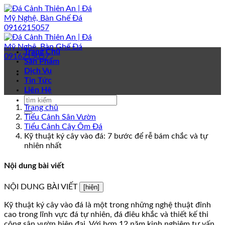
Bỏ
qua
nội
dung
Trang Chủ
Sản Phẩm
Dịch Vụ
Tin Tức
Liên Hệ
Trang chủ
Tiểu Cảnh Sân Vườn
Tiểu Cảnh Cây Ôm Đá
Kỹ thuật ký cây vào đá: 7 bước để rễ bám chắc và tự
nhiên nhất
Nội dung bài viết
NỘI DUNG BÀI VIẾT
[hiện]
Kỹ thuật ký cây vào đá là một trong những nghệ thuật đỉnh
cao trong lĩnh vực đá tự nhiên, đá điêu khắc và thiết kế thi
công sân vườn hiện đại. Với hơn 12 năm kinh nghiệm tư vấn