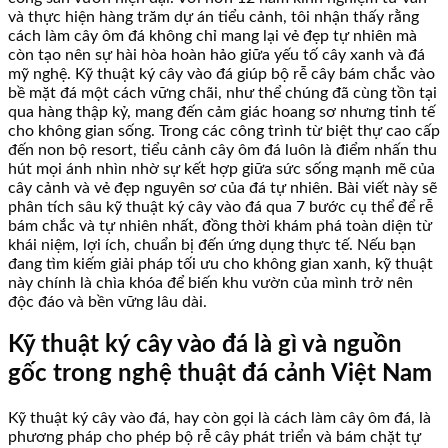
và thực hiện hàng trăm dự án tiểu cảnh, tôi nhận thấy rằng
cách làm cây ôm đá không chỉ mang lại vẻ đẹp tự nhiên mà
còn tạo nên sự hài hòa hoàn hảo giữa yếu tố cây xanh và đá
mỹ nghệ. Kỹ thuật ký cây vào đá giúp bộ rễ cây bám chắc vào
bề mặt đá một cách vững chãi, như thể chúng đã cùng tồn tại
qua hàng thập kỷ, mang đến cảm giác hoang sơ nhưng tinh tế
cho không gian sống. Trong các công trình từ biệt thự cao cấp
đến non bộ resort, tiểu cảnh cây ôm đá luôn là điểm nhấn thu
hút mọi ánh nhìn nhờ sự kết hợp giữa sức sống mạnh mẽ của
cây cảnh và vẻ đẹp nguyên sơ của đá tự nhiên. Bài viết này sẽ
phân tích sâu kỹ thuật ký cây vào đá qua 7 bước cụ thể để rễ
bám chắc và tự nhiên nhất, đồng thời khám phá toàn diện từ
khái niệm, lợi ích, chuẩn bị đến ứng dụng thực tế. Nếu bạn
đang tìm kiếm giải pháp tối ưu cho không gian xanh, kỹ thuật
này chính là chìa khóa để biến khu vườn của mình trở nên
độc đáo và bền vững lâu dài.
Kỹ thuật ký cây vào đá là gì và nguồn
gốc trong nghệ thuật đá cảnh Việt Nam
Kỹ thuật ký cây vào đá, hay còn gọi là cách làm cây ôm đá, là
phương pháp cho phép bộ rễ cây phát triển và bám chặt tự