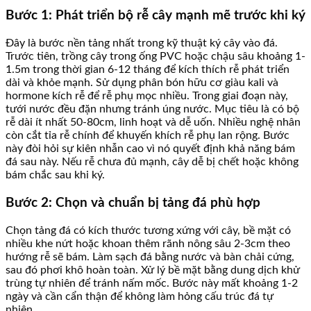
Bước 1: Phát triển bộ rễ cây mạnh mẽ trước khi ký
Đây là bước nền tảng nhất trong kỹ thuật ký cây vào đá.
Trước tiên, trồng cây trong ống PVC hoặc chậu sâu khoảng 1-
1.5m trong thời gian 6-12 tháng để kích thích rễ phát triển
dài và khỏe mạnh. Sử dụng phân bón hữu cơ giàu kali và
hormone kích rễ để rễ phụ mọc nhiều. Trong giai đoạn này,
tưới nước đều đặn nhưng tránh úng nước. Mục tiêu là có bộ
rễ dài ít nhất 50-80cm, linh hoạt và dễ uốn. Nhiều nghệ nhân
còn cắt tỉa rễ chính để khuyến khích rễ phụ lan rộng. Bước
này đòi hỏi sự kiên nhẫn cao vì nó quyết định khả năng bám
đá sau này. Nếu rễ chưa đủ mạnh, cây dễ bị chết hoặc không
bám chắc sau khi ký.
Bước 2: Chọn và chuẩn bị tảng đá phù hợp
Chọn tảng đá có kích thước tương xứng với cây, bề mặt có
nhiều khe nứt hoặc khoan thêm rãnh nông sâu 2-3cm theo
hướng rễ sẽ bám. Làm sạch đá bằng nước và bàn chải cứng,
sau đó phơi khô hoàn toàn. Xử lý bề mặt bằng dung dịch khử
trùng tự nhiên để tránh nấm mốc. Bước này mất khoảng 1-2
ngày và cần cẩn thận để không làm hỏng cấu trúc đá tự
nhiên.