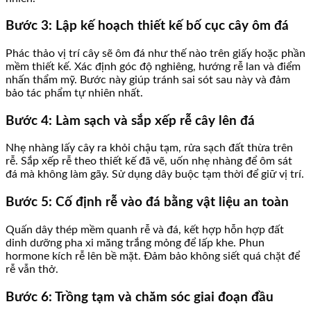
Bước 3: Lập kế hoạch thiết kế bố cục cây ôm đá
Phác thảo vị trí cây sẽ ôm đá như thế nào trên giấy hoặc phần
mềm thiết kế. Xác định góc độ nghiêng, hướng rễ lan và điểm
nhấn thẩm mỹ. Bước này giúp tránh sai sót sau này và đảm
bảo tác phẩm tự nhiên nhất.
Bước 4: Làm sạch và sắp xếp rễ cây lên đá
Nhẹ nhàng lấy cây ra khỏi chậu tạm, rửa sạch đất thừa trên
rễ. Sắp xếp rễ theo thiết kế đã vẽ, uốn nhẹ nhàng để ôm sát
đá mà không làm gãy. Sử dụng dây buộc tạm thời để giữ vị trí.
Bước 5: Cố định rễ vào đá bằng vật liệu an toàn
Quấn dây thép mềm quanh rễ và đá, kết hợp hỗn hợp đất
dinh dưỡng pha xi măng trắng mỏng để lấp khe. Phun
hormone kích rễ lên bề mặt. Đảm bảo không siết quá chặt để
rễ vẫn thở.
Bước 6: Trồng tạm và chăm sóc giai đoạn đầu