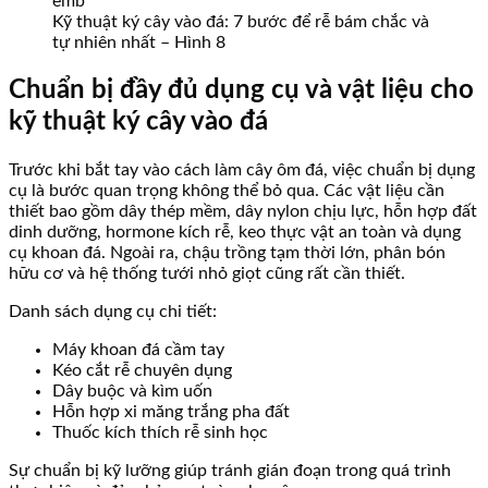
Kỹ thuật ký cây vào đá: 7 bước để rễ bám chắc và
tự nhiên nhất – Hình 8
Chuẩn bị đầy đủ dụng cụ và vật liệu cho
kỹ thuật ký cây vào đá
Trước khi bắt tay vào cách làm cây ôm đá, việc chuẩn bị dụng
cụ là bước quan trọng không thể bỏ qua. Các vật liệu cần
thiết bao gồm dây thép mềm, dây nylon chịu lực, hỗn hợp đất
dinh dưỡng, hormone kích rễ, keo thực vật an toàn và dụng
cụ khoan đá. Ngoài ra, chậu trồng tạm thời lớn, phân bón
hữu cơ và hệ thống tưới nhỏ giọt cũng rất cần thiết.
Danh sách dụng cụ chi tiết:
Máy khoan đá cầm tay
Kéo cắt rễ chuyên dụng
Dây buộc và kìm uốn
Hỗn hợp xi măng trắng pha đất
Thuốc kích thích rễ sinh học
Sự chuẩn bị kỹ lưỡng giúp tránh gián đoạn trong quá trình