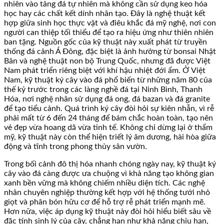
nhiên vào tảng đá tự nhiên mà không cần sử dụng keo hóa
học hay các chất kết dính nhân tạo. Đây là nghệ thuật kết
hợp giữa sinh học thực vật và điêu khắc đá mỹ nghệ, nơi con
người can thiệp tối thiểu để tạo ra hiệu ứng như thiên nhiên
ban tặng. Nguồn gốc của kỹ thuật này xuất phát từ truyền
thống đá cảnh Á Đông, đặc biệt là ảnh hưởng từ bonsai Nhật
Bản và nghệ thuật non bộ Trung Quốc, nhưng đã được Việt
Nam phát triển riêng biệt với khí hậu nhiệt đới ẩm. Ở Việt
Nam, kỹ thuật ký cây vào đá phổ biến từ những năm 80 của
thế kỷ trước trong các làng nghề đá tại Ninh Bình, Thanh
Hóa, nơi nghệ nhân sử dụng đá ong, đá bazan và đá granite
để tạo tiểu cảnh. Quá trình ký cây đòi hỏi sự kiên nhẫn, vì rễ
phải mất từ 6 đến 24 tháng để bám chắc hoàn toàn, tạo nên
vẻ đẹp vừa hoang dã vừa tinh tế. Không chỉ dừng lại ở thẩm
mỹ, kỹ thuật này còn thể hiện triết lý âm dương, hài hòa giữa
động và tĩnh trong phong thủy sân vườn.
Trong bối cảnh đô thị hóa nhanh chóng ngày nay, kỹ thuật ký
cây vào đá càng được ưa chuộng vì khả năng tạo không gian
xanh bền vững mà không chiếm nhiều diện tích. Các nghệ
nhân chuyên nghiệp thường kết hợp với hệ thống tưới nhỏ
giọt và phân bón hữu cơ để hỗ trợ rễ phát triển mạnh mẽ.
Hơn nữa, việc áp dụng kỹ thuật này đòi hỏi hiểu biết sâu về
đặc tính sinh lý của cây, chẳng hạn như khả năng chịu hạn,