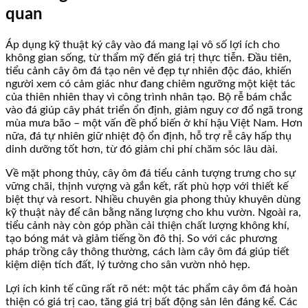
quan
Áp dụng kỹ thuật ký cây vào đá mang lại vô số lợi ích cho
không gian sống, từ thẩm mỹ đến giá trị thực tiễn. Đầu tiên,
tiểu cảnh cây ôm đá tạo nên vẻ đẹp tự nhiên độc đáo, khiến
người xem có cảm giác như đang chiêm ngưỡng một kiệt tác
của thiên nhiên thay vì công trình nhân tạo. Bộ rễ bám chắc
vào đá giúp cây phát triển ổn định, giảm nguy cơ đổ ngã trong
mùa mưa bão – một vấn đề phổ biến ở khí hậu Việt Nam. Hơn
nữa, đá tự nhiên giữ nhiệt độ ổn định, hỗ trợ rễ cây hấp thụ
dinh dưỡng tốt hơn, từ đó giảm chi phí chăm sóc lâu dài.
Về mặt phong thủy, cây ôm đá tiểu cảnh tượng trưng cho sự
vững chãi, thịnh vượng và gắn kết, rất phù hợp với thiết kế
biệt thự và resort. Nhiều chuyên gia phong thủy khuyên dùng
kỹ thuật này để cân bằng năng lượng cho khu vườn. Ngoài ra,
tiểu cảnh này còn góp phần cải thiện chất lượng không khí,
tạo bóng mát và giảm tiếng ồn đô thị. So với các phương
pháp trồng cây thông thường, cách làm cây ôm đá giúp tiết
kiệm diện tích đất, lý tưởng cho sân vườn nhỏ hẹp.
Lợi ích kinh tế cũng rất rõ nét: một tác phẩm cây ôm đá hoàn
thiện có giá trị cao, tăng giá trị bất động sản lên đáng kể. Các