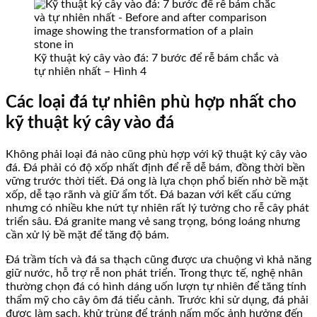
Kỹ thuật ký cây vào đá: 7 bước để rễ bám chắc và
tự nhiên nhất – Hình 4
Các loại đá tự nhiên phù hợp nhất cho
kỹ thuật ký cây vào đá
Không phải loại đá nào cũng phù hợp với kỹ thuật ký cây vào
đá. Đá phải có độ xốp nhất định để rễ dễ bám, đồng thời bền
vững trước thời tiết. Đá ong là lựa chọn phổ biến nhờ bề mặt
xốp, dễ tạo rãnh và giữ ẩm tốt. Đá bazan với kết cấu cứng
nhưng có nhiều khe nứt tự nhiên rất lý tưởng cho rễ cây phát
triển sâu. Đá granite mang vẻ sang trọng, bóng loáng nhưng
cần xử lý bề mặt để tăng độ bám.
Đá trầm tích và đá sa thạch cũng được ưa chuộng vì khả năng
giữ nước, hỗ trợ rễ non phát triển. Trong thực tế, nghệ nhân
thường chọn đá có hình dáng uốn lượn tự nhiên để tăng tính
thẩm mỹ cho cây ôm đá tiểu cảnh. Trước khi sử dụng, đá phải
được làm sạch, khử trùng để tránh nấm mốc ảnh hưởng đến