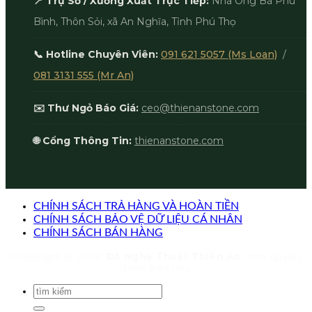
📍 Trụ Sở / Xưởng Xuất Trực Tiếp:
Nhà Ông Bà Phú
Bình, Thôn Sỏi, xã An Nghĩa, Tỉnh Phú Thọ
📞 Hotline Chuyên Viên:
091 621 5057 (Ms Loan)
/
081 3131 555 (Mr An)
✉️ Thư Ngỏ Báo Giá:
ceo@thienanstone.com
🌐 Cổng Thông Tin:
thienanstone.com
CHÍNH SÁCH TRẢ HÀNG VÀ HOÀN TIỀN
CHÍNH SÁCH BẢO VỆ DỮ LIỆU CÁ NHÂN
CHÍNH SÁCH BÁN HÀNG
Copyright © 2026
Đá Nghệ Thuật Thiên An
. Mọi quyền
được bảo lưu.