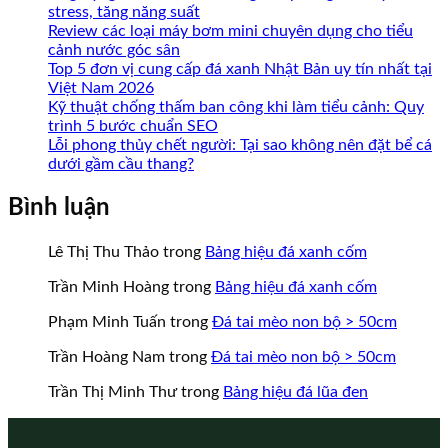
stress, tăng năng suất
Review các loại máy bơm mini chuyên dụng cho tiểu
cảnh nước góc sân
Top 5 đơn vị cung cấp đá xanh Nhật Bản uy tín nhất tại
Việt Nam 2026
Kỹ thuật chống thấm ban công khi làm tiểu cảnh: Quy
trình 5 bước chuẩn SEO
Lỗi phong thủy chết người: Tại sao không nên đặt bể cá
dưới gầm cầu thang?
Bình luận
Lê Thị Thu Thảo
trong
Bảng hiệu đá xanh cốm
Trần Minh Hoàng
trong
Bảng hiệu đá xanh cốm
Phạm Minh Tuấn
trong
Đá tai mèo non bộ > 50cm
Trần Hoàng Nam
trong
Đá tai mèo non bộ > 50cm
Trần Thị Minh Thư
trong
Bảng hiệu đá lũa đen