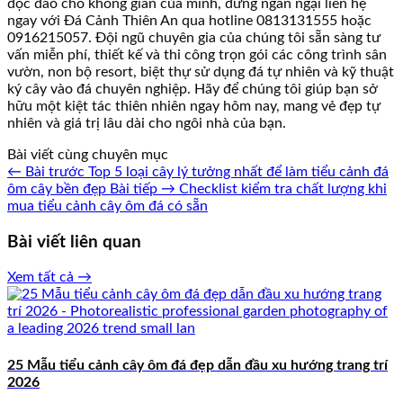
độc đáo cho không gian của mình, đừng ngần ngại liên hệ
ngay với Đá Cảnh Thiên An qua hotline 0813131555 hoặc
0916215057. Đội ngũ chuyên gia của chúng tôi sẵn sàng tư
vấn miễn phí, thiết kế và thi công trọn gói các công trình sân
vườn, non bộ resort, biệt thự sử dụng đá tự nhiên và kỹ thuật
ký cây vào đá chuyên nghiệp. Hãy để chúng tôi giúp bạn sở
hữu một kiệt tác thiên nhiên ngay hôm nay, mang vẻ đẹp tự
nhiên và giá trị lâu dài cho ngôi nhà của bạn.
Bài viết cùng chuyên mục
← Bài trước
Top 5 loại cây lý tưởng nhất để làm tiểu cảnh đá
ôm cây bền đẹp
Bài tiếp →
Checklist kiểm tra chất lượng khi
mua tiểu cảnh cây ôm đá có sẵn
Bài viết liên quan
Xem tất cả →
25 Mẫu tiểu cảnh cây ôm đá đẹp dẫn đầu xu hướng trang trí
2026