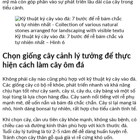
mỹ mà còn góp phần vào sự phát triển lâu dài của cây trong
tiểu cảnh.
Kỹ thuật ký cây vào đá: 7 bước để rễ bám chắc và
tự nhiên nhất – Hình 6
Chọn giống cây cảnh lý tưởng để thực
hiện cách làm cây ôm đá
Không phải cây nào cũng phù hợp với kỹ thuật ký cây vào đá.
Các giống cây có bộ rễ khỏe, phát triển nhanh và khả năng
chịu hạn tốt như cây sanh, cây si, cây du, cây bàng và một số
loại tùng là lựa chọn hàng đầu. Cây sanh nổi tiếng với rễ phụ
mạnh mẽ, dễ uốn nắn và bám đá chắc chắn. Cây si lại mang lá
nhỏ, hình dáng bonsai tự nhiên, rất hợp cho tiểu cảnh tinh tế.
Khi chọn cây, cần ưu tiên cây khỏe mạnh, không sâu bệnh, có
chiều cao và đường kính thân phù hợp với kích thước đá.
Tuổi cây lý tưởng là từ 2-5 năm để dễ dàng huấn luyện rễ.
Tránh chọn cây thân gỗ quá già vì rễ cứng khó uốn.