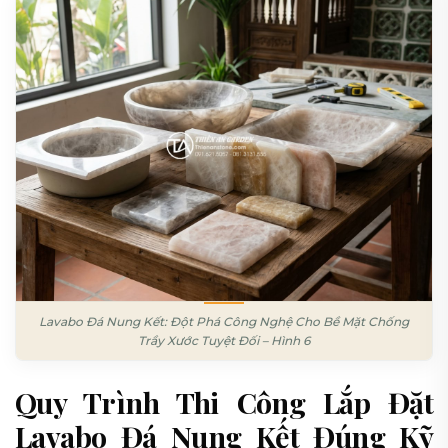
Lavabo Đá Nung Kết: Đột Phá Công Nghệ Cho Bề Mặt Chống
Trầy Xước Tuyệt Đối – Hình 6
Quy Trình Thi Công Lắp Đặt
Lavabo Đá Nung Kết Đúng Kỹ