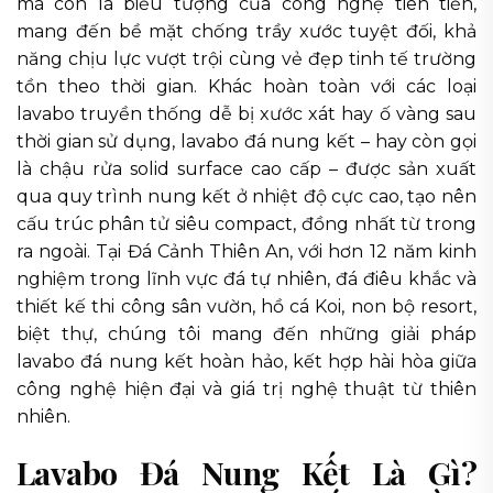
mà còn là biểu tượng của công nghệ tiên tiến,
mang đến bề mặt chống trầy xước tuyệt đối, khả
năng chịu lực vượt trội cùng vẻ đẹp tinh tế trường
tồn theo thời gian. Khác hoàn toàn với các loại
lavabo truyền thống dễ bị xước xát hay ố vàng sau
thời gian sử dụng, lavabo đá nung kết – hay còn gọi
là chậu rửa solid surface cao cấp – được sản xuất
qua quy trình nung kết ở nhiệt độ cực cao, tạo nên
cấu trúc phân tử siêu compact, đồng nhất từ trong
ra ngoài. Tại Đá Cảnh Thiên An, với hơn 12 năm kinh
nghiệm trong lĩnh vực đá tự nhiên, đá điêu khắc và
thiết kế thi công sân vườn, hồ cá Koi, non bộ resort,
biệt thự, chúng tôi mang đến những giải pháp
lavabo đá nung kết hoàn hảo, kết hợp hài hòa giữa
công nghệ hiện đại và giá trị nghệ thuật từ thiên
nhiên.
Lavabo Đá Nung Kết Là Gì?