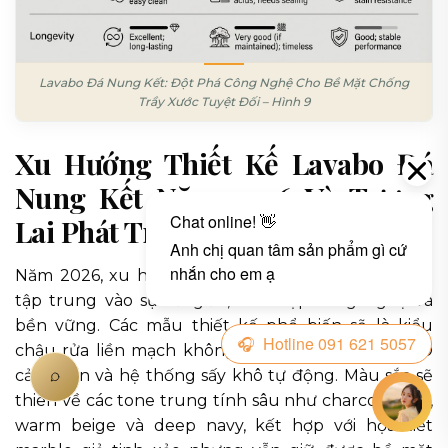
Lavabo Đá Nung Kết: Đột Phá Công Nghệ Cho Bề Mặt Chống
Trầy Xước Tuyệt Đối – Hình 9
Xu Hướng Thiết Kế Lavabo Đá
Nung Kết Năm 2026 Và Tương
Lai Phát Triển
Năm 2026, xu hướng thiết kế lavabo đá nung kết
tập trung vào sự tối giản, tích hợp công nghệ và
bền vững. Các mẫu thiết kế phổ biến sẽ là kiểu
chậu rửa liền mạch không viền, tích hợp đèn LED
cảm biến và hệ thống sấy khô tự động. Màu sắc sẽ
thiên về các tone trung tính sâu như charcoal gray,
warm beige và deep navy, kết hợp với họa tiết