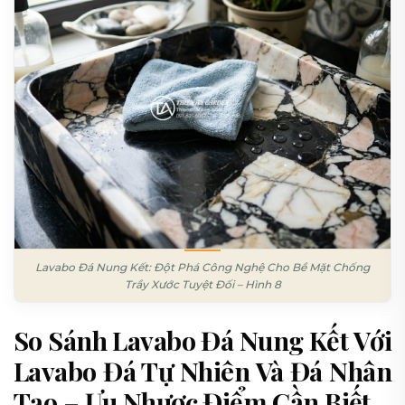
Lavabo Đá Nung Kết: Đột Phá Công Nghệ Cho Bề Mặt Chống
Trầy Xước Tuyệt Đối – Hình 8
So Sánh Lavabo Đá Nung Kết Với
Lavabo Đá Tự Nhiên Và Đá Nhân
Tạo – Ưu Nhược Điểm Cần Biết