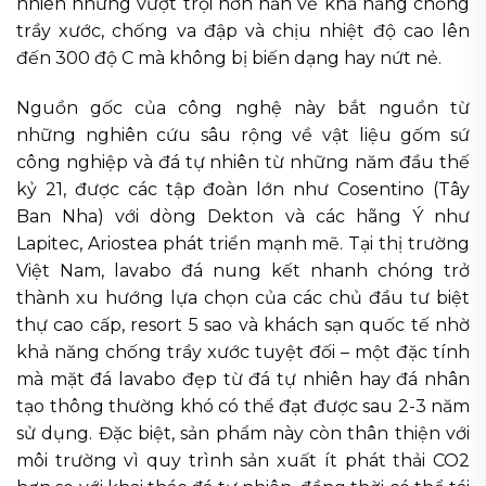
nhiên nhưng vượt trội hơn hẳn về khả năng chống
trầy xước, chống va đập và chịu nhiệt độ cao lên
đến 300 độ C mà không bị biến dạng hay nứt nẻ.
Nguồn gốc của công nghệ này bắt nguồn từ
những nghiên cứu sâu rộng về vật liệu gốm sứ
công nghiệp và đá tự nhiên từ những năm đầu thế
kỷ 21, được các tập đoàn lớn như Cosentino (Tây
Ban Nha) với dòng Dekton và các hãng Ý như
Lapitec, Ariostea phát triển mạnh mẽ. Tại thị trường
Việt Nam, lavabo đá nung kết nhanh chóng trở
thành xu hướng lựa chọn của các chủ đầu tư biệt
thự cao cấp, resort 5 sao và khách sạn quốc tế nhờ
khả năng chống trầy xước tuyệt đối – một đặc tính
mà mặt đá lavabo đẹp từ đá tự nhiên hay đá nhân
tạo thông thường khó có thể đạt được sau 2-3 năm
sử dụng. Đặc biệt, sản phẩm này còn thân thiện với
môi trường vì quy trình sản xuất ít phát thải CO2