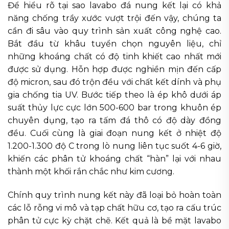
Để hiểu rõ tại sao lavabo đá nung kết lại có khả
năng chống trầy xước vượt trội đến vậy, chúng ta
cần đi sâu vào quy trình sản xuất công nghệ cao.
Bắt đầu từ khâu tuyển chọn nguyên liệu, chỉ
những khoáng chất có độ tinh khiết cao nhất mới
được sử dụng. Hỗn hợp được nghiền mịn đến cấp
độ micron, sau đó trộn đều với chất kết dính và phụ
gia chống tia UV. Bước tiếp theo là ép khô dưới áp
suất thủy lực cực lớn 500-600 bar trong khuôn ép
chuyên dụng, tạo ra tấm đá thô có độ dày đồng
đều. Cuối cùng là giai đoạn nung kết ở nhiệt độ
1.200-1.300 độ C trong lò nung liên tục suốt 4-6 giờ,
khiến các phân tử khoáng chất “hàn” lại với nhau
thành một khối rắn chắc như kim cương.
Chính quy trình nung kết này đã loại bỏ hoàn toàn
các lỗ rỗng vi mô và tạp chất hữu cơ, tạo ra cấu trúc
phân tử cực kỳ chặt chẽ. Kết quả là bề mặt lavabo