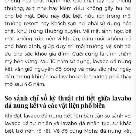
chống hóa chất mạnh mẽ. Các chất tẩy rửa thông
thường, axit nhẹ hay kiềm đều không gây hư hại
cho bề mặt. Điều này đặc biệt hữu ích trong môi
trường resort hay khách sạn nơi phải sử dụng hóa
chất khử trùng thường xuyên. Về mặt sinh học, bề
mặt không xốp nên vi khuẩn, nấm mốc không có
chỗ bám dính, giúp duy trì môi trường vệ sinh tối
ưu cho sức khỏe gia đình. Cuối cùng là tính thẩm
mỹ bền vững: sau 10 năm sử dụng, lavabo đá nung
kết vẫn giữ nguyên độ bóng và màu sắc như ngày
đầu, trong khi các loại lavabo khác thường phải thay
mới sau 4-5 năm.
So sánh chỉ số kỹ thuật chi tiết giữa lavabo
đá nung kết và các vật liệu phổ biến
Khi đặt lavabo đá nung kết lên bàn cân so sánh với
lavabo đá tự nhiên và lavabo đá nhân tạo, sự khác
biệt trở nên rõ rệt. Về độ cứng Mohs: đá nung kết