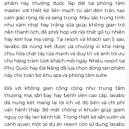
phẩm này thường được lắp đặt tại phòng tắm
master với thiết kế liền mạch từ sàn đến trần, tạo
cảm giác rộng rãi và sang trọng. Màu sắc trung tính
như xám nhạt hay trắng sữa giúp không gian trở
nên thanh lịch, dễ phối hợp với nội thất gỗ tự nhiên
hay kim loại mạ vàng. Tại resort và khách sạn 5 sao,
lavabo đá nung kết được ưa chuộng vì khả năng
chịu hóa chất tẩy rửa mạnh và duy trì vệ sinh tối ưu
cho hàng trăm lượt khách mỗi ngày. Nhiều resort tại
Phú Quốc hay Đà Nẵng đã lựa chọn dòng sản phẩm
này cho toàn bộ khu spa và phòng tắm suite.
Đối với không gian công cộng như trung tâm
thương mại, sân bay hay bệnh viện cao cấp, lavabo
đá nung kết mang lại lợi ích về độ bền và chi phí
vận hành thấp. Bề mặt chống vi khuẩn giúp giảm
nguy cơ lây lan bệnh tật. Trong thiết kế sân vườn và
cảnh quan, một số dự án resort còn sử dụng lavabo