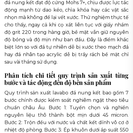
đá nung kết đạt độ cứng Mohs 7+, chịu được lực tác
động mạnh từ dao kéo, chìa khóa hay các vật sắc
nhọn mà không để lại vết xước. Thử nghiệm thực tế
cho thấy, ngay cả khi cọ xát liên tục với giấy nhám
độ grit 220 trong hàng giờ, bề mặt vẫn giữ nguyên
độ bóng và độ mịn như ban đầu. Đây là điểm khác
biệt lớn so với đá tự nhiên dễ bị xước theo mạch đá
hay đá nhân tạo acrylic dễ bị trầy rách bề mặt chỉ
sau vài tháng sử dụng.
Phân tích chi tiết quy trình sản xuất từng
bước và tác động đến độ bền sản phẩm
Quy trình sản xuất lavabo đá nung kết bao gồm 7
bước chính được kiểm soát nghiêm ngặt theo tiêu
chuẩn châu Âu. Bước 1: Tuyển chọn và nghiền
nguyên liệu thô thành bột mịn dưới 45 micron.
Bước 2: Trộn đều với nước và chất kết dính vô cơ ở
nhiệt độ phòng. Bước 3: Ép khuôn dưới áp suất 550