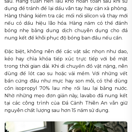
sâu. Hàng tuần nên lau khô hoàn toàn sau khi sử
dụng để tránh để lại dấu vân tay hay cặn xà phòng.
Hàng tháng kiểm tra các mối nối silicon và thay mới
nếu có dấu hiệu lão hóa. Hàng năm có thể đánh
bóng nhẹ bằng dung dịch chuyên dụng cho đá
nung kết để khôi phục độ bóng ban đầu nếu cần.
Đặc biệt, không nên để các vật sắc nhọn như dao,
kéo hay chìa khóa tiếp xúc trực tiếp với bề mặt
trong thời gian dài. Khi di chuyển đồ vật nặng, nên
dùng đế lót cao su hoặc vải mềm. Với những vết
bẩn cứng đầu như mực hay son môi, có thể dùng
cồn isopropyl 70% lau nhẹ rồi lau lại bằng nước.
Nhờ những mẹo đơn giản này, lavabo đá nung kết
tại các công trình của Đá Cảnh Thiên An vẫn giữ
nguyên chất lượng sau hơn 15 năm sử dụng.