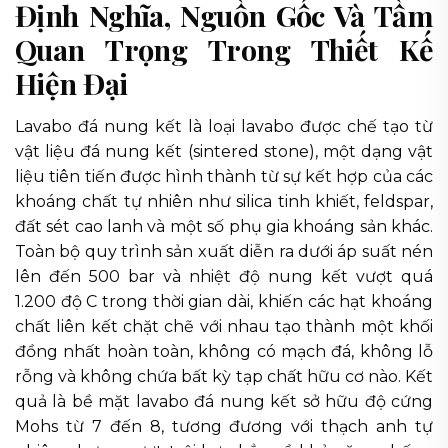
Định Nghĩa, Nguồn Gốc Và Tầm
Quan Trọng Trong Thiết Kế
Hiện Đại
Lavabo đá nung kết là loại lavabo được chế tạo từ
vật liệu đá nung kết (sintered stone), một dạng vật
liệu tiên tiến được hình thành từ sự kết hợp của các
khoáng chất tự nhiên như silica tinh khiết, feldspar,
đất sét cao lanh và một số phụ gia khoáng sản khác.
Toàn bộ quy trình sản xuất diễn ra dưới áp suất nén
lên đến 500 bar và nhiệt độ nung kết vượt quá
1.200 độ C trong thời gian dài, khiến các hạt khoáng
chất liên kết chặt chẽ với nhau tạo thành một khối
đồng nhất hoàn toàn, không có mạch đá, không lỗ
rỗng và không chứa bất kỳ tạp chất hữu cơ nào. Kết
quả là bề mặt lavabo đá nung kết sở hữu độ cứng
Mohs từ 7 đến 8, tương đương với thạch anh tự