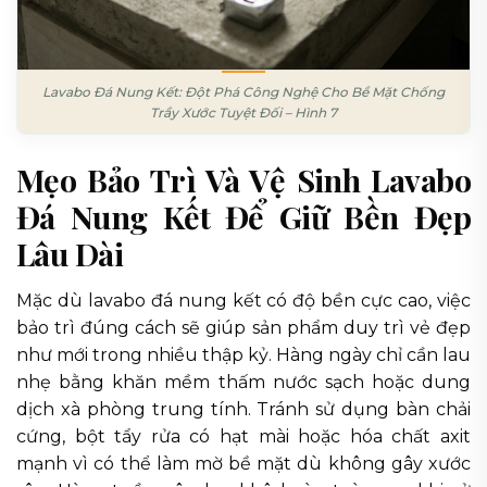
Lavabo Đá Nung Kết: Đột Phá Công Nghệ Cho Bề Mặt Chống
Trầy Xước Tuyệt Đối – Hình 7
Mẹo Bảo Trì Và Vệ Sinh Lavabo
Đá Nung Kết Để Giữ Bền Đẹp
Lâu Dài
Mặc dù lavabo đá nung kết có độ bền cực cao, việc
bảo trì đúng cách sẽ giúp sản phẩm duy trì vẻ đẹp
như mới trong nhiều thập kỷ. Hàng ngày chỉ cần lau
nhẹ bằng khăn mềm thấm nước sạch hoặc dung
dịch xà phòng trung tính. Tránh sử dụng bàn chải
cứng, bột tẩy rửa có hạt mài hoặc hóa chất axit
mạnh vì có thể làm mờ bề mặt dù không gây xước