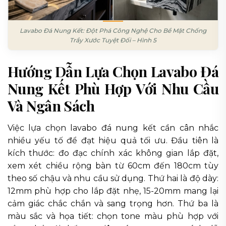
Lavabo Đá Nung Kết: Đột Phá Công Nghệ Cho Bề Mặt Chống
Trầy Xước Tuyệt Đối – Hình 5
Hướng Dẫn Lựa Chọn Lavabo Đá
Nung Kết Phù Hợp Với Nhu Cầu
Và Ngân Sách
Việc lựa chọn lavabo đá nung kết cần cân nhắc
nhiều yếu tố để đạt hiệu quả tối ưu. Đầu tiên là
kích thước: đo đạc chính xác không gian lắp đặt,
xem xét chiều rộng bàn từ 60cm đến 180cm tùy
theo số chậu và nhu cầu sử dụng. Thứ hai là độ dày:
12mm phù hợp cho lắp đặt nhẹ, 15-20mm mang lại
cảm giác chắc chắn và sang trọng hơn. Thứ ba là
màu sắc và họa tiết: chọn tone màu phù hợp với