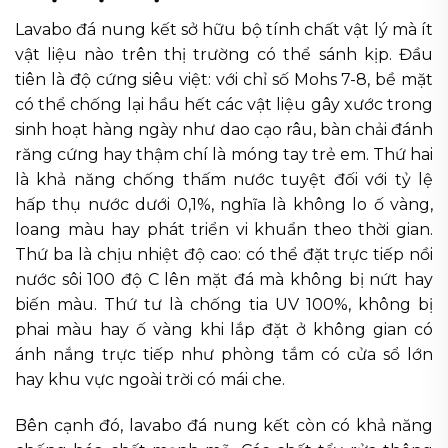
Lavabo đá nung kết sở hữu bộ tính chất vật lý mà ít
vật liệu nào trên thị trường có thể sánh kịp. Đầu
tiên là độ cứng siêu việt: với chỉ số Mohs 7-8, bề mặt
có thể chống lại hầu hết các vật liệu gây xước trong
sinh hoạt hàng ngày như dao cạo râu, bàn chải đánh
răng cứng hay thậm chí là móng tay trẻ em. Thứ hai
là khả năng chống thấm nước tuyệt đối với tỷ lệ
hấp thụ nước dưới 0,1%, nghĩa là không lo ố vàng,
loang màu hay phát triển vi khuẩn theo thời gian.
Thứ ba là chịu nhiệt độ cao: có thể đặt trực tiếp nồi
nước sôi 100 độ C lên mặt đá mà không bị nứt hay
biến màu. Thứ tư là chống tia UV 100%, không bị
phai màu hay ố vàng khi lắp đặt ở không gian có
ánh nắng trực tiếp như phòng tắm có cửa sổ lớn
hay khu vực ngoài trời có mái che.
Bên cạnh đó, lavabo đá nung kết còn có khả năng