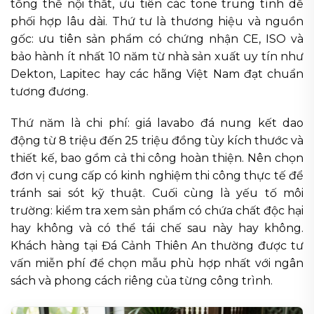
tổng thể nội thất, ưu tiên các tone trung tính dễ
phối hợp lâu dài. Thứ tư là thương hiệu và nguồn
gốc: ưu tiên sản phẩm có chứng nhận CE, ISO và
bảo hành ít nhất 10 năm từ nhà sản xuất uy tín như
Dekton, Lapitec hay các hãng Việt Nam đạt chuẩn
tương đương.
Thứ năm là chi phí: giá lavabo đá nung kết dao
động từ 8 triệu đến 25 triệu đồng tùy kích thước và
thiết kế, bao gồm cả thi công hoàn thiện. Nên chọn
đơn vị cung cấp có kinh nghiệm thi công thực tế để
tránh sai sót kỹ thuật. Cuối cùng là yếu tố môi
trường: kiểm tra xem sản phẩm có chứa chất độc hại
hay không và có thể tái chế sau này hay không.
Khách hàng tại Đá Cảnh Thiên An thường được tư
vấn miễn phí để chọn mẫu phù hợp nhất với ngân
sách và phong cách riêng của từng công trình.