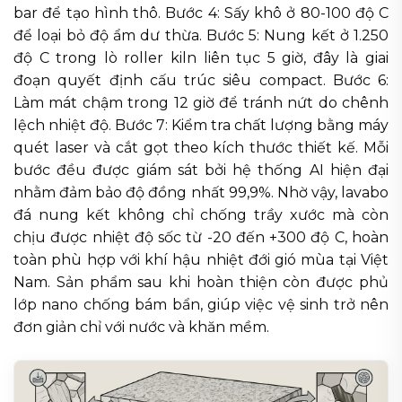
bar để tạo hình thô. Bước 4: Sấy khô ở 80-100 độ C
để loại bỏ độ ẩm dư thừa. Bước 5: Nung kết ở 1.250
độ C trong lò roller kiln liên tục 5 giờ, đây là giai
đoạn quyết định cấu trúc siêu compact. Bước 6:
Làm mát chậm trong 12 giờ để tránh nứt do chênh
lệch nhiệt độ. Bước 7: Kiểm tra chất lượng bằng máy
quét laser và cắt gọt theo kích thước thiết kế. Mỗi
bước đều được giám sát bởi hệ thống AI hiện đại
nhằm đảm bảo độ đồng nhất 99,9%. Nhờ vậy, lavabo
đá nung kết không chỉ chống trầy xước mà còn
chịu được nhiệt độ sốc từ -20 đến +300 độ C, hoàn
toàn phù hợp với khí hậu nhiệt đới gió mùa tại Việt
Nam. Sản phẩm sau khi hoàn thiện còn được phủ
lớp nano chống bám bẩn, giúp việc vệ sinh trở nên
đơn giản chỉ với nước và khăn mềm.