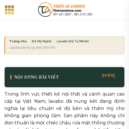
Bỏ
qua
nội
dung
Trang chủ
Đá Mỹ Nghệ
Lavabo Đá Tự Nhiên
Lavabo Đá Nung Kết: Đột Phá Công Nghệ Cho Bề Mặt Chống Trầy Xước Tuyệ
[HIỆN]
NỘI DUNG BÀI VIẾT
Trong lĩnh vực thiết kế nội thất và cảnh quan cao
cấp tại Việt Nam, lavabo đá nung kết đang định
nghĩa lại tiêu chuẩn về độ bền và thẩm mỹ cho
không gian phòng tắm. Sản phẩm này không chỉ
đơn thuần là một chiếc chậu rửa mặt thông thường