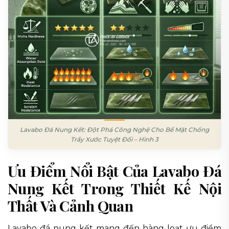
Lavabo Đá Nung Kết: Đột Phá Công Nghệ Cho Bề Mặt Chống
Trầy Xước Tuyệt Đối – Hình 3
Ưu Điểm Nổi Bật Của Lavabo Đá
Nung Kết Trong Thiết Kế Nội
Thất Và Cảnh Quan
Lavabo đá nung kết mang đến hàng loạt ưu điểm