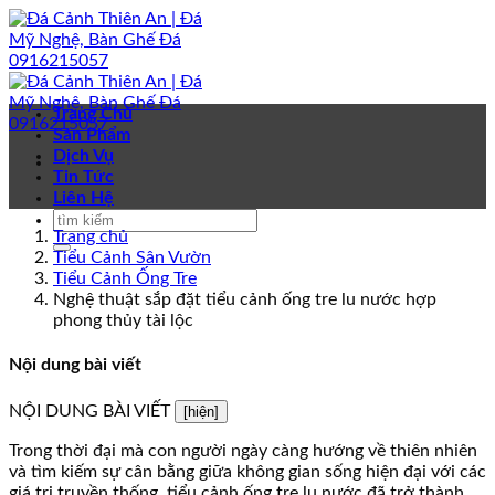
Bỏ
qua
nội
dung
Trang Chủ
Sản Phẩm
Dịch Vụ
Tin Tức
Liên Hệ
Trang chủ
Tiểu Cảnh Sân Vườn
Tiểu Cảnh Ống Tre
Nghệ thuật sắp đặt tiểu cảnh ống tre lu nước hợp
phong thủy tài lộc
Nội dung bài viết
NỘI DUNG BÀI VIẾT
[hiện]
Trong thời đại mà con người ngày càng hướng về thiên nhiên
và tìm kiếm sự cân bằng giữa không gian sống hiện đại với các
giá trị truyền thống, tiểu cảnh ống tre lu nước đã trở thành