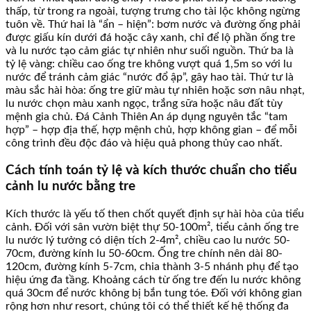
thấp, từ trong ra ngoài, tượng trưng cho tài lộc không ngừng
tuôn về. Thứ hai là “ẩn – hiện”: bơm nước và đường ống phải
được giấu kín dưới đá hoặc cây xanh, chỉ để lộ phần ống tre
và lu nước tạo cảm giác tự nhiên như suối nguồn. Thứ ba là
tỷ lệ vàng: chiều cao ống tre không vượt quá 1,5m so với lu
nước để tránh cảm giác “nước đổ ập”, gây hao tài. Thứ tư là
màu sắc hài hòa: ống tre giữ màu tự nhiên hoặc sơn nâu nhạt,
lu nước chọn màu xanh ngọc, trắng sữa hoặc nâu đất tùy
mệnh gia chủ. Đá Cảnh Thiên An áp dụng nguyên tắc “tam
hợp” – hợp địa thế, hợp mệnh chủ, hợp không gian – để mỗi
công trình đều độc đáo và hiệu quả phong thủy cao nhất.
Cách tính toán tỷ lệ và kích thước chuẩn cho tiểu
cảnh lu nước bằng tre
Kích thước là yếu tố then chốt quyết định sự hài hòa của tiểu
cảnh. Đối với sân vườn biệt thự 50-100m², tiểu cảnh ống tre
lu nước lý tưởng có diện tích 2-4m², chiều cao lu nước 50-
70cm, đường kính lu 50-60cm. Ống tre chính nên dài 80-
120cm, đường kính 5-7cm, chia thành 3-5 nhánh phụ để tạo
hiệu ứng đa tầng. Khoảng cách từ ống tre đến lu nước không
quá 30cm để nước không bị bắn tung tóe. Đối với không gian
rộng hơn như resort, chúng tôi có thể thiết kế hệ thống đa