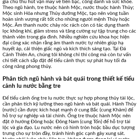
gia chủ thu hút vận may về tiền bạc, công danh và sức khỏe.
Theo ngũ hành, tre thuộc hành Mộc, nước thuộc hành Thủy;
Mộc sinh Hỏa nhưng Thủy dưỡng Mộc, tạo nên vòng tuần
hoàn sinh vượng rất tốt cho những người mệnh Thủy hoặc
Mộc. Âm thanh nước chảy róc rách còn có tác dụng thanh
lọc không khí, giảm stress và tăng cường sự tập trung cho các
thành viên trong gia đình. Nhiều nghiên cứu khoa học hiện
đại cũng xác nhận rằng âm thanh nước tự nhiên giúp hạ
huyết áp, cải thiện giấc ngủ và kích thích sáng tạo. Tại Đá
Cảnh Thiên An, chúng tôi không chỉ thi công mà còn tư vấn
chi tiết cách sắp đặt để tiểu cảnh thực sự phát huy tối đa
công năng phong thủy.
Phân tích ngũ hành và bát quái trong thiết kế tiểu
cảnh lu nước bằng tre
Để tiểu cảnh ống tre lu nước thực sự hợp phong thủy tài lộc,
cần phân tích kỹ lưỡng theo ngũ hành và bát quái. Hành Thủy
(nước) cần được kích hoạt mạnh ở cung Bắc (cung Khảm) để
hỗ trợ sự nghiệp và tài chính. Ống tre thuộc hành Mộc nên
đặt ở hướng Đông hoặc Đông Nam (cung Tốn) để hỗ trợ tài
lộc và gia đạo. Lu nước nên có hình tròn hoặc bầu dục tượng
trưng cho sự tròn đầy, tránh hình góc cạnh gây xung sát.