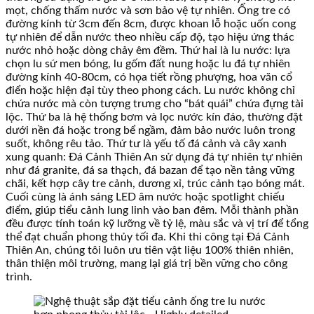
mọt, chống thấm nước và sơn bảo vệ tự nhiên. Ống tre có
đường kính từ 3cm đến 8cm, được khoan lỗ hoặc uốn cong
tự nhiên để dẫn nước theo nhiều cấp độ, tạo hiệu ứng thác
nước nhỏ hoặc dòng chảy êm đềm. Thứ hai là lu nước: lựa
chọn lu sứ men bóng, lu gốm đất nung hoặc lu đá tự nhiên
đường kính 40-80cm, có họa tiết rồng phượng, hoa văn cổ
điển hoặc hiện đại tùy theo phong cách. Lu nước không chỉ
chứa nước mà còn tượng trưng cho “bát quái” chứa đựng tài
lộc. Thứ ba là hệ thống bơm và lọc nước kín đáo, thường đặt
dưới nền đá hoặc trong bể ngầm, đảm bảo nước luôn trong
suốt, không rêu tảo. Thứ tư là yếu tố đá cảnh và cây xanh
xung quanh: Đá Cảnh Thiên An sử dụng đá tự nhiên tự nhiên
như đá granite, đá sa thạch, đá bazan để tạo nền tảng vững
chãi, kết hợp cây tre cảnh, dương xỉ, trúc cảnh tạo bóng mát.
Cuối cùng là ánh sáng LED âm nước hoặc spotlight chiếu
điểm, giúp tiểu cảnh lung linh vào ban đêm. Mỗi thành phần
đều được tính toán kỹ lưỡng về tỷ lệ, màu sắc và vị trí để tổng
thể đạt chuẩn phong thủy tối đa. Khi thi công tại Đá Cảnh
Thiên An, chúng tôi luôn ưu tiên vật liệu 100% thiên nhiên,
thân thiện môi trường, mang lại giá trị bền vững cho công
trình.