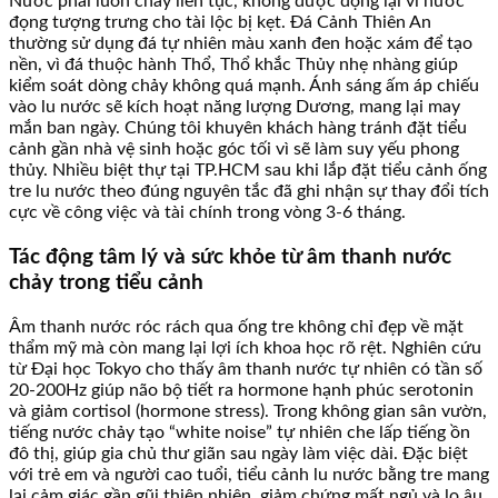
Nước phải luôn chảy liên tục, không được đọng lại vì nước
đọng tượng trưng cho tài lộc bị kẹt. Đá Cảnh Thiên An
thường sử dụng đá tự nhiên màu xanh đen hoặc xám để tạo
nền, vì đá thuộc hành Thổ, Thổ khắc Thủy nhẹ nhàng giúp
kiểm soát dòng chảy không quá mạnh. Ánh sáng ấm áp chiếu
vào lu nước sẽ kích hoạt năng lượng Dương, mang lại may
mắn ban ngày. Chúng tôi khuyên khách hàng tránh đặt tiểu
cảnh gần nhà vệ sinh hoặc góc tối vì sẽ làm suy yếu phong
thủy. Nhiều biệt thự tại TP.HCM sau khi lắp đặt tiểu cảnh ống
tre lu nước theo đúng nguyên tắc đã ghi nhận sự thay đổi tích
cực về công việc và tài chính trong vòng 3-6 tháng.
Tác động tâm lý và sức khỏe từ âm thanh nước
chảy trong tiểu cảnh
Âm thanh nước róc rách qua ống tre không chỉ đẹp về mặt
thẩm mỹ mà còn mang lại lợi ích khoa học rõ rệt. Nghiên cứu
từ Đại học Tokyo cho thấy âm thanh nước tự nhiên có tần số
20-200Hz giúp não bộ tiết ra hormone hạnh phúc serotonin
và giảm cortisol (hormone stress). Trong không gian sân vườn,
tiếng nước chảy tạo “white noise” tự nhiên che lấp tiếng ồn
đô thị, giúp gia chủ thư giãn sau ngày làm việc dài. Đặc biệt
với trẻ em và người cao tuổi, tiểu cảnh lu nước bằng tre mang
lại cảm giác gần gũi thiên nhiên, giảm chứng mất ngủ và lo âu.