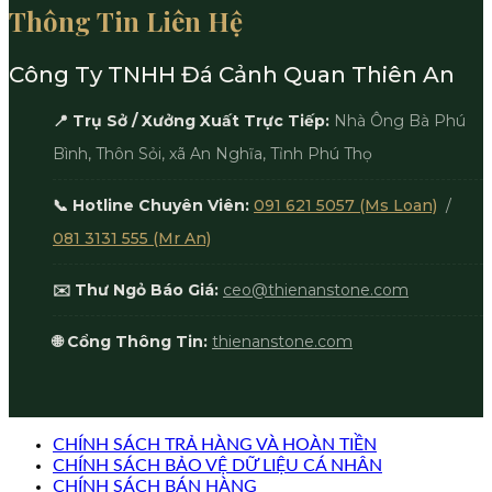
Thông Tin Liên Hệ
Công Ty TNHH Đá Cảnh Quan Thiên An
📍 Trụ Sở / Xưởng Xuất Trực Tiếp:
Nhà Ông Bà Phú
Bình, Thôn Sỏi, xã An Nghĩa, Tỉnh Phú Thọ
📞 Hotline Chuyên Viên:
091 621 5057 (Ms Loan)
/
081 3131 555 (Mr An)
✉️ Thư Ngỏ Báo Giá:
ceo@thienanstone.com
🌐 Cổng Thông Tin:
thienanstone.com
CHÍNH SÁCH TRẢ HÀNG VÀ HOÀN TIỀN
CHÍNH SÁCH BẢO VỆ DỮ LIỆU CÁ NHÂN
CHÍNH SÁCH BÁN HÀNG