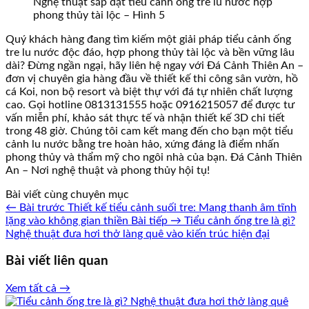
Nghệ thuật sắp đặt tiểu cảnh ống tre lu nước hợp
phong thủy tài lộc – Hình 5
Quý khách hàng đang tìm kiếm một giải pháp tiểu cảnh ống
tre lu nước độc đáo, hợp phong thủy tài lộc và bền vững lâu
dài? Đừng ngần ngại, hãy liên hệ ngay với Đá Cảnh Thiên An –
đơn vị chuyên gia hàng đầu về thiết kế thi công sân vườn, hồ
cá Koi, non bộ resort và biệt thự với đá tự nhiên chất lượng
cao. Gọi hotline 0813131555 hoặc 0916215057 để được tư
vấn miễn phí, khảo sát thực tế và nhận thiết kế 3D chi tiết
trong 48 giờ. Chúng tôi cam kết mang đến cho bạn một tiểu
cảnh lu nước bằng tre hoàn hảo, xứng đáng là điểm nhấn
phong thủy và thẩm mỹ cho ngôi nhà của bạn. Đá Cảnh Thiên
An – Nơi nghệ thuật và phong thủy hội tụ!
Bài viết cùng chuyên mục
← Bài trước
Thiết kế tiểu cảnh suối tre: Mang thanh âm tĩnh
lặng vào không gian thiền
Bài tiếp →
Tiểu cảnh ống tre là gì?
Nghệ thuật đưa hơi thở làng quê vào kiến trúc hiện đại
Bài viết liên quan
Xem tất cả →