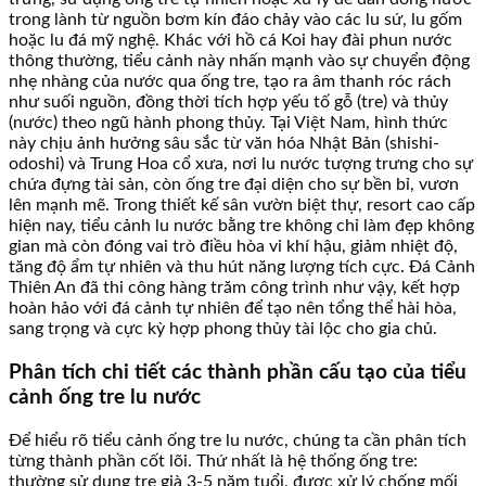
trong lành từ nguồn bơm kín đáo chảy vào các lu sứ, lu gốm
hoặc lu đá mỹ nghệ. Khác với hồ cá Koi hay đài phun nước
thông thường, tiểu cảnh này nhấn mạnh vào sự chuyển động
nhẹ nhàng của nước qua ống tre, tạo ra âm thanh róc rách
như suối nguồn, đồng thời tích hợp yếu tố gỗ (tre) và thủy
(nước) theo ngũ hành phong thủy. Tại Việt Nam, hình thức
này chịu ảnh hưởng sâu sắc từ văn hóa Nhật Bản (shishi-
odoshi) và Trung Hoa cổ xưa, nơi lu nước tượng trưng cho sự
chứa đựng tài sản, còn ống tre đại diện cho sự bền bỉ, vươn
lên mạnh mẽ. Trong thiết kế sân vườn biệt thự, resort cao cấp
hiện nay, tiểu cảnh lu nước bằng tre không chỉ làm đẹp không
gian mà còn đóng vai trò điều hòa vi khí hậu, giảm nhiệt độ,
tăng độ ẩm tự nhiên và thu hút năng lượng tích cực. Đá Cảnh
Thiên An đã thi công hàng trăm công trình như vậy, kết hợp
hoàn hảo với đá cảnh tự nhiên để tạo nên tổng thể hài hòa,
sang trọng và cực kỳ hợp phong thủy tài lộc cho gia chủ.
Phân tích chi tiết các thành phần cấu tạo của tiểu
cảnh ống tre lu nước
Để hiểu rõ tiểu cảnh ống tre lu nước, chúng ta cần phân tích
từng thành phần cốt lõi. Thứ nhất là hệ thống ống tre:
thường sử dụng tre già 3-5 năm tuổi, được xử lý chống mối