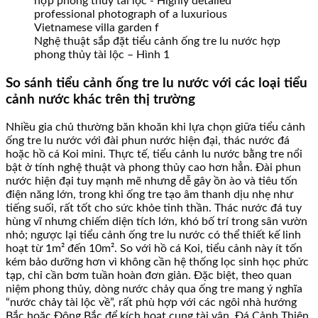
Nghệ thuật sắp đặt tiểu cảnh ống tre lu nước hợp
phong thủy tài lộc – Hình 1
So sánh tiểu cảnh ống tre lu nước với các loại tiểu
cảnh nước khác trên thị trường
Nhiều gia chủ thường băn khoăn khi lựa chọn giữa tiểu cảnh
ống tre lu nước với đài phun nước hiện đại, thác nước đá
hoặc hồ cá Koi mini. Thực tế, tiểu cảnh lu nước bằng tre nổi
bật ở tính nghệ thuật và phong thủy cao hơn hẳn. Đài phun
nước hiện đại tuy mạnh mẽ nhưng dễ gây ồn ào và tiêu tốn
điện năng lớn, trong khi ống tre tạo âm thanh dịu nhẹ như
tiếng suối, rất tốt cho sức khỏe tinh thần. Thác nước đá tuy
hùng vĩ nhưng chiếm diện tích lớn, khó bố trí trong sân vườn
nhỏ; ngược lại tiểu cảnh ống tre lu nước có thể thiết kế linh
hoạt từ 1m² đến 10m². So với hồ cá Koi, tiểu cảnh này ít tốn
kém bảo dưỡng hơn vì không cần hệ thống lọc sinh học phức
tạp, chỉ cần bơm tuần hoàn đơn giản. Đặc biệt, theo quan
niệm phong thủy, dòng nước chảy qua ống tre mang ý nghĩa
“nước chảy tài lộc về”, rất phù hợp với các ngôi nhà hướng
Bắc hoặc Đông Bắc để kích hoạt cung tài vận. Đá Cảnh Thiên