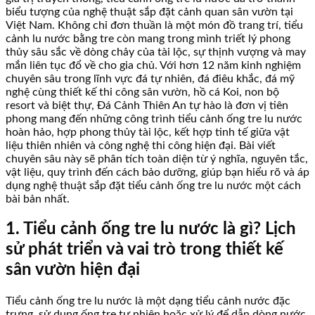
biểu tượng của nghệ thuật sắp đặt cảnh quan sân vườn tại
Việt Nam. Không chỉ đơn thuần là một món đồ trang trí, tiểu
cảnh lu nước bằng tre còn mang trong mình triết lý phong
thủy sâu sắc về dòng chảy của tài lộc, sự thịnh vượng và may
mắn liên tục đổ về cho gia chủ. Với hơn 12 năm kinh nghiệm
chuyên sâu trong lĩnh vực đá tự nhiên, đá điêu khắc, đá mỹ
nghệ cùng thiết kế thi công sân vườn, hồ cá Koi, non bộ
resort và biệt thự, Đá Cảnh Thiên An tự hào là đơn vị tiên
phong mang đến những công trình tiểu cảnh ống tre lu nước
hoàn hảo, hợp phong thủy tài lộc, kết hợp tinh tế giữa vật
liệu thiên nhiên và công nghệ thi công hiện đại. Bài viết
chuyên sâu này sẽ phân tích toàn diện từ ý nghĩa, nguyên tắc,
vật liệu, quy trình đến cách bảo dưỡng, giúp bạn hiểu rõ và áp
dụng nghệ thuật sắp đặt tiểu cảnh ống tre lu nước một cách
bài bản nhất.
1. Tiểu cảnh ống tre lu nước là gì? Lịch
sử phát triển và vai trò trong thiết kế
sân vườn hiện đại
Tiểu cảnh ống tre lu nước là một dạng tiểu cảnh nước đặc
trưng, sử dụng ống tre tự nhiên hoặc xử lý để dẫn dòng nước