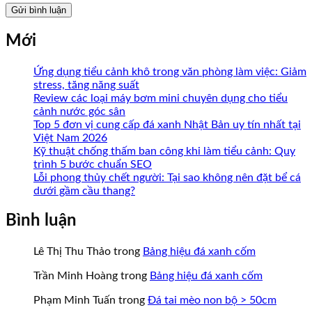
Mới
Ứng dụng tiểu cảnh khô trong văn phòng làm việc: Giảm
stress, tăng năng suất
Review các loại máy bơm mini chuyên dụng cho tiểu
cảnh nước góc sân
Top 5 đơn vị cung cấp đá xanh Nhật Bản uy tín nhất tại
Việt Nam 2026
Kỹ thuật chống thấm ban công khi làm tiểu cảnh: Quy
trình 5 bước chuẩn SEO
Lỗi phong thủy chết người: Tại sao không nên đặt bể cá
dưới gầm cầu thang?
Bình luận
Lê Thị Thu Thảo
trong
Bảng hiệu đá xanh cốm
Trần Minh Hoàng
trong
Bảng hiệu đá xanh cốm
Phạm Minh Tuấn
trong
Đá tai mèo non bộ > 50cm