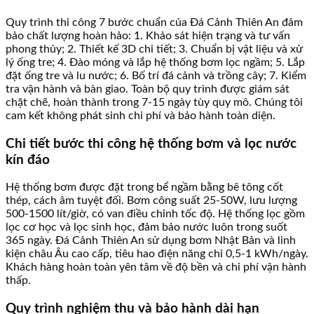
Quy trình thi công 7 bước chuẩn của Đá Cảnh Thiên An đảm
bảo chất lượng hoàn hảo: 1. Khảo sát hiện trạng và tư vấn
phong thủy; 2. Thiết kế 3D chi tiết; 3. Chuẩn bị vật liệu và xử
lý ống tre; 4. Đào móng và lắp hệ thống bơm lọc ngầm; 5. Lắp
đặt ống tre và lu nước; 6. Bố trí đá cảnh và trồng cây; 7. Kiểm
tra vận hành và bàn giao. Toàn bộ quy trình được giám sát
chặt chẽ, hoàn thành trong 7-15 ngày tùy quy mô. Chúng tôi
cam kết không phát sinh chi phí và bảo hành toàn diện.
Chi tiết bước thi công hệ thống bơm và lọc nước
kín đáo
Hệ thống bơm được đặt trong bể ngầm bằng bê tông cốt
thép, cách âm tuyệt đối. Bơm công suất 25-50W, lưu lượng
500-1500 lít/giờ, có van điều chỉnh tốc độ. Hệ thống lọc gồm
lọc cơ học và lọc sinh học, đảm bảo nước luôn trong suốt
365 ngày. Đá Cảnh Thiên An sử dụng bơm Nhật Bản và linh
kiện châu Âu cao cấp, tiêu hao điện năng chỉ 0,5-1 kWh/ngày.
Khách hàng hoàn toàn yên tâm về độ bền và chi phí vận hành
thấp.
Quy trình nghiệm thu và bảo hành dài hạn