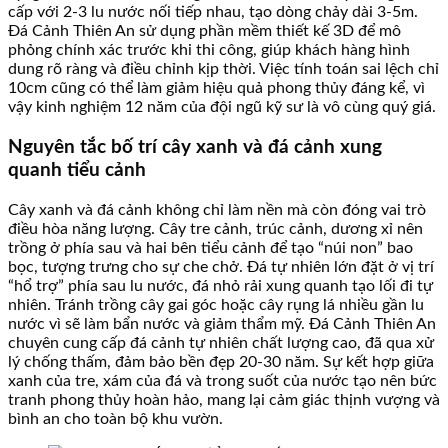
cấp với 2-3 lu nước nối tiếp nhau, tạo dòng chảy dài 3-5m.
Đá Cảnh Thiên An sử dụng phần mềm thiết kế 3D để mô
phỏng chính xác trước khi thi công, giúp khách hàng hình
dung rõ ràng và điều chỉnh kịp thời. Việc tính toán sai lệch chỉ
10cm cũng có thể làm giảm hiệu quả phong thủy đáng kể, vì
vậy kinh nghiệm 12 năm của đội ngũ kỹ sư là vô cùng quý giá.
Nguyên tắc bố trí cây xanh và đá cảnh xung
quanh tiểu cảnh
Cây xanh và đá cảnh không chỉ làm nền mà còn đóng vai trò
điều hòa năng lượng. Cây tre cảnh, trúc cảnh, dương xỉ nên
trồng ở phía sau và hai bên tiểu cảnh để tạo “núi non” bao
bọc, tượng trưng cho sự che chở. Đá tự nhiên lớn đặt ở vị trí
“hổ trợ” phía sau lu nước, đá nhỏ rải xung quanh tạo lối đi tự
nhiên. Tránh trồng cây gai góc hoặc cây rụng lá nhiều gần lu
nước vì sẽ làm bẩn nước và giảm thẩm mỹ. Đá Cảnh Thiên An
chuyên cung cấp đá cảnh tự nhiên chất lượng cao, đã qua xử
lý chống thấm, đảm bảo bền đẹp 20-30 năm. Sự kết hợp giữa
xanh của tre, xám của đá và trong suốt của nước tạo nên bức
tranh phong thủy hoàn hảo, mang lại cảm giác thịnh vượng và
bình an cho toàn bộ khu vườn.