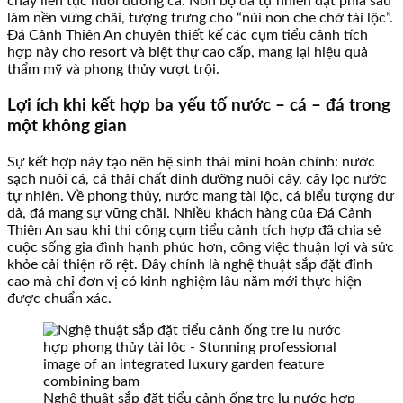
chảy liên tục nuôi dưỡng cá. Non bộ đá tự nhiên đặt phía sau
làm nền vững chãi, tượng trưng cho “núi non che chở tài lộc”.
Đá Cảnh Thiên An chuyên thiết kế các cụm tiểu cảnh tích
hợp này cho resort và biệt thự cao cấp, mang lại hiệu quả
thẩm mỹ và phong thủy vượt trội.
Lợi ích khi kết hợp ba yếu tố nước – cá – đá trong
một không gian
Sự kết hợp này tạo nên hệ sinh thái mini hoàn chỉnh: nước
sạch nuôi cá, cá thải chất dinh dưỡng nuôi cây, cây lọc nước
tự nhiên. Về phong thủy, nước mang tài lộc, cá biểu tượng dư
dả, đá mang sự vững chãi. Nhiều khách hàng của Đá Cảnh
Thiên An sau khi thi công cụm tiểu cảnh tích hợp đã chia sẻ
cuộc sống gia đình hạnh phúc hơn, công việc thuận lợi và sức
khỏe cải thiện rõ rệt. Đây chính là nghệ thuật sắp đặt đỉnh
cao mà chỉ đơn vị có kinh nghiệm lâu năm mới thực hiện
được chuẩn xác.
Nghệ thuật sắp đặt tiểu cảnh ống tre lu nước hợp