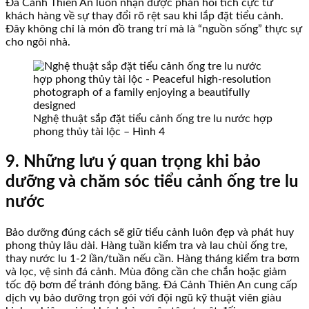
Đá Cảnh Thiên An luôn nhận được phản hồi tích cực từ
khách hàng về sự thay đổi rõ rệt sau khi lắp đặt tiểu cảnh.
Đây không chỉ là món đồ trang trí mà là “nguồn sống” thực sự
cho ngôi nhà.
Nghệ thuật sắp đặt tiểu cảnh ống tre lu nước hợp
phong thủy tài lộc – Hình 4
9. Những lưu ý quan trọng khi bảo
dưỡng và chăm sóc tiểu cảnh ống tre lu
nước
Bảo dưỡng đúng cách sẽ giữ tiểu cảnh luôn đẹp và phát huy
phong thủy lâu dài. Hàng tuần kiểm tra và lau chùi ống tre,
thay nước lu 1-2 lần/tuần nếu cần. Hàng tháng kiểm tra bơm
và lọc, vệ sinh đá cảnh. Mùa đông cần che chắn hoặc giảm
tốc độ bơm để tránh đóng băng. Đá Cảnh Thiên An cung cấp
dịch vụ bảo dưỡng trọn gói với đội ngũ kỹ thuật viên giàu