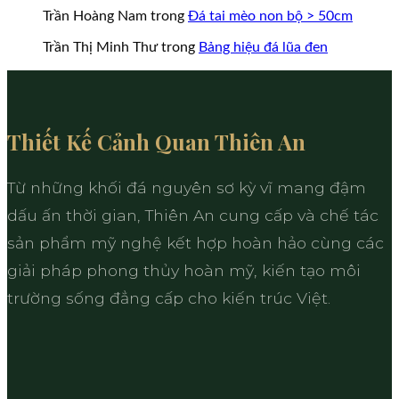
Trần Hoàng Nam
trong
Đá tai mèo non bộ > 50cm
Trần Thị Minh Thư
trong
Bảng hiệu đá lũa đen
Thiết Kế Cảnh Quan Thiên An
Từ những khối đá nguyên sơ kỳ vĩ mang đậm
dấu ấn thời gian, Thiên An cung cấp và chế tác
sản phẩm mỹ nghệ kết hợp hoàn hảo cùng các
giải pháp phong thủy hoàn mỹ, kiến tạo môi
trường sống đẳng cấp cho kiến trúc Việt.