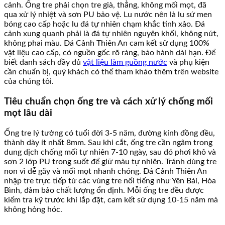
cảnh. Ống tre phải chọn tre già, thẳng, không mối mọt, đã
qua xử lý nhiệt và sơn PU bảo vệ. Lu nước nên là lu sứ men
bóng cao cấp hoặc lu đá tự nhiên chạm khắc tinh xảo. Đá
cảnh xung quanh phải là đá tự nhiên nguyên khối, không nứt,
không phai màu. Đá Cảnh Thiên An cam kết sử dụng 100%
vật liệu cao cấp, có nguồn gốc rõ ràng, bảo hành dài hạn. Để
biết danh sách đầy đủ
vật liệu làm guồng nước
và phụ kiện
cần chuẩn bị, quý khách có thể tham khảo thêm trên website
của chúng tôi.
Tiêu chuẩn chọn ống tre và cách xử lý chống mối
mọt lâu dài
Ống tre lý tưởng có tuổi đời 3-5 năm, đường kính đồng đều,
thành dày ít nhất 8mm. Sau khi cắt, ống tre cần ngâm trong
dung dịch chống mối tự nhiên 7-10 ngày, sau đó phơi khô và
sơn 2 lớp PU trong suốt để giữ màu tự nhiên. Tránh dùng tre
non vì dễ gãy và mối mọt nhanh chóng. Đá Cảnh Thiên An
nhập tre trực tiếp từ các vùng tre nổi tiếng như Yên Bái, Hòa
Bình, đảm bảo chất lượng ổn định. Mỗi ống tre đều được
kiểm tra kỹ trước khi lắp đặt, cam kết sử dụng 10-15 năm mà
không hỏng hóc.