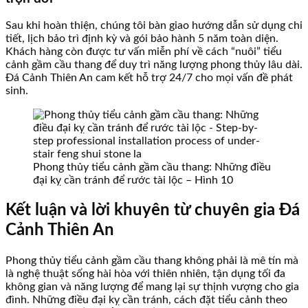
Sau khi hoàn thiện, chúng tôi bàn giao hướng dẫn sử dụng chi
tiết, lịch bảo trì định kỳ và gói bảo hành 5 năm toàn diện.
Khách hàng còn được tư vấn miễn phí về cách “nuôi” tiểu
cảnh gầm cầu thang để duy trì năng lượng phong thủy lâu dài.
Đá Cảnh Thiên An cam kết hỗ trợ 24/7 cho mọi vấn đề phát
sinh.
Phong thủy tiểu cảnh gầm cầu thang: Những điều
đại kỵ cần tránh để rước tài lộc – Hình 10
Kết luận và lời khuyên từ chuyên gia Đá
Cảnh Thiên An
Phong thủy tiểu cảnh gầm cầu thang không phải là mê tín mà
là nghệ thuật sống hài hòa với thiên nhiên, tận dụng tối đa
không gian và năng lượng để mang lại sự thịnh vượng cho gia
đình. Những điều đại kỵ cần tránh, cách đặt tiểu cảnh theo