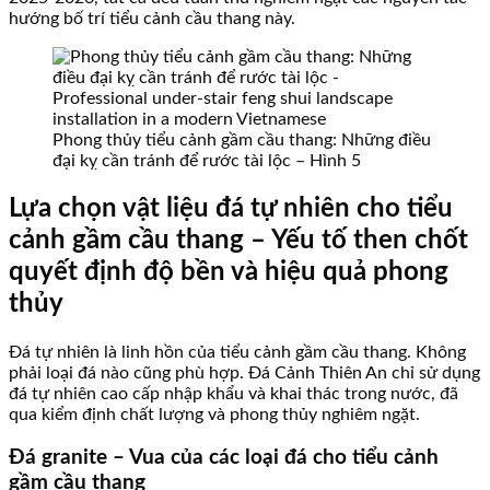
hướng bố trí tiểu cảnh cầu thang này.
Phong thủy tiểu cảnh gầm cầu thang: Những điều
đại kỵ cần tránh để rước tài lộc – Hình 5
Lựa chọn vật liệu đá tự nhiên cho tiểu
cảnh gầm cầu thang – Yếu tố then chốt
quyết định độ bền và hiệu quả phong
thủy
Đá tự nhiên là linh hồn của tiểu cảnh gầm cầu thang. Không
phải loại đá nào cũng phù hợp. Đá Cảnh Thiên An chỉ sử dụng
đá tự nhiên cao cấp nhập khẩu và khai thác trong nước, đã
qua kiểm định chất lượng và phong thủy nghiêm ngặt.
Đá granite – Vua của các loại đá cho tiểu cảnh
gầm cầu thang