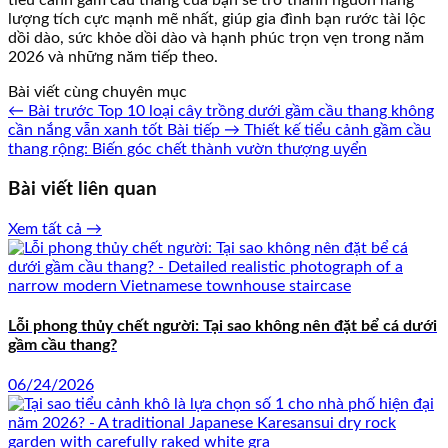
tiểu cảnh gầm cầu thang của bạn sẽ trở thành nguồn năng
lượng tích cực mạnh mẽ nhất, giúp gia đình bạn rước tài lộc
dồi dào, sức khỏe dồi dào và hạnh phúc trọn vẹn trong năm
2026 và những năm tiếp theo.
Bài viết cùng chuyên mục
← Bài trước
Top 10 loại cây trồng dưới gầm cầu thang không
cần nắng vẫn xanh tốt
Bài tiếp →
Thiết kế tiểu cảnh gầm cầu
thang rộng: Biến góc chết thành vườn thượng uyển
Bài viết liên quan
Xem tất cả →
Lỗi phong thủy chết người: Tại sao không nên đặt bể cá dưới
gầm cầu thang?
06/24/2026