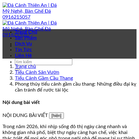
Bỏ
qua
nội
dung
Trang Chủ
Sản Phẩm
Dịch Vụ
Tin Tức
Liên Hệ
Trang chủ
Tiểu Cảnh Sân Vườn
Tiểu Cảnh Gầm Cầu Thang
Phong thủy tiểu cảnh gầm cầu thang: Những điều đại kỵ
cần tránh để rước tài lộc
Nội dung bài viết
NỘI DUNG BÀI VIẾT
[hiện]
Trong năm 2026, khi nhịp sống đô thị ngày càng nhanh và
không gian nhà phố, biệt thự ngày càng hạn chế, việc khai
thác triệt để mọi góc nhỏ trong ngôi nhà để mang lại sự thịnh