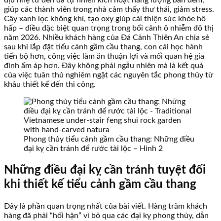
giúp các thành viên trong nhà cảm thấy thư thái, giảm stress.
Cây xanh lọc không khí, tạo oxy giúp cải thiện sức khỏe hô
hấp – điều đặc biệt quan trọng trong bối cảnh ô nhiễm đô thị
năm 2026. Nhiều khách hàng của Đá Cảnh Thiên An chia sẻ
sau khi lắp đặt tiểu cảnh gầm cầu thang, con cái học hành
tiến bộ hơn, công việc làm ăn thuận lợi và mối quan hệ gia
đình ấm áp hơn. Đây không phải ngẫu nhiên mà là kết quả
của việc tuân thủ nghiêm ngặt các nguyên tắc phong thủy từ
khâu thiết kế đến thi công.
Phong thủy tiểu cảnh gầm cầu thang: Những điều
đại kỵ cần tránh để rước tài lộc – Hình 2
Những điều đại kỵ cần tránh tuyệt đối
khi thiết kế tiểu cảnh gầm cầu thang
Đây là phần quan trọng nhất của bài viết. Hàng trăm khách
hàng đã phải “hối hận” vì bỏ qua các đại kỵ phong thủy, dẫn