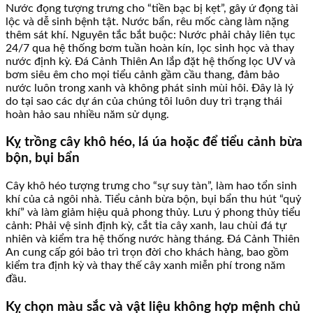
Nước đọng tượng trưng cho “tiền bạc bị kẹt”, gây ứ đọng tài
lộc và dễ sinh bệnh tật. Nước bẩn, rêu mốc càng làm nặng
thêm sát khí. Nguyên tắc bắt buộc: Nước phải chảy liên tục
24/7 qua hệ thống bơm tuần hoàn kín, lọc sinh học và thay
nước định kỳ. Đá Cảnh Thiên An lắp đặt hệ thống lọc UV và
bơm siêu êm cho mọi tiểu cảnh gầm cầu thang, đảm bảo
nước luôn trong xanh và không phát sinh mùi hôi. Đây là lý
do tại sao các dự án của chúng tôi luôn duy trì trạng thái
hoàn hảo sau nhiều năm sử dụng.
Kỵ trồng cây khô héo, lá úa hoặc để tiểu cảnh bừa
bộn, bụi bẩn
Cây khô héo tượng trưng cho “sự suy tàn”, làm hao tổn sinh
khí của cả ngôi nhà. Tiểu cảnh bừa bộn, bụi bẩn thu hút “quỷ
khí” và làm giảm hiệu quả phong thủy. Lưu ý phong thủy tiểu
cảnh: Phải vệ sinh định kỳ, cắt tỉa cây xanh, lau chùi đá tự
nhiên và kiểm tra hệ thống nước hàng tháng. Đá Cảnh Thiên
An cung cấp gói bảo trì trọn đời cho khách hàng, bao gồm
kiểm tra định kỳ và thay thế cây xanh miễn phí trong năm
đầu.
Kỵ chọn màu sắc và vật liệu không hợp mệnh chủ