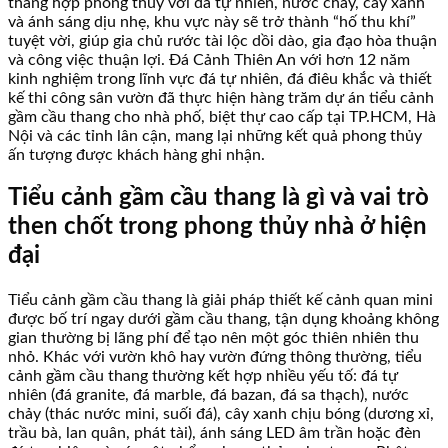
thang hợp phong thủy với đá tự nhiên, nước chảy, cây xanh
và ánh sáng dịu nhẹ, khu vực này sẽ trở thành “hố thu khí”
tuyệt vời, giúp gia chủ rước tài lộc dồi dào, gia đạo hòa thuận
và công việc thuận lợi. Đá Cảnh Thiên An với hơn 12 năm
kinh nghiệm trong lĩnh vực đá tự nhiên, đá điêu khắc và thiết
kế thi công sân vườn đã thực hiện hàng trăm dự án tiểu cảnh
gầm cầu thang cho nhà phố, biệt thự cao cấp tại TP.HCM, Hà
Nội và các tỉnh lân cận, mang lại những kết quả phong thủy
ấn tượng được khách hàng ghi nhận.
Tiểu cảnh gầm cầu thang là gì và vai trò
then chốt trong phong thủy nhà ở hiện
đại
Tiểu cảnh gầm cầu thang là giải pháp thiết kế cảnh quan mini
được bố trí ngay dưới gầm cầu thang, tận dụng khoảng không
gian thường bị lãng phí để tạo nên một góc thiên nhiên thu
nhỏ. Khác với vườn khô hay vườn đứng thông thường, tiểu
cảnh gầm cầu thang thường kết hợp nhiều yếu tố: đá tự
nhiên (đá granite, đá marble, đá bazan, đá sa thạch), nước
chảy (thác nước mini, suối đá), cây xanh chịu bóng (dương xỉ,
trầu bà, lan quân, phát tài), ánh sáng LED âm trần hoặc đèn