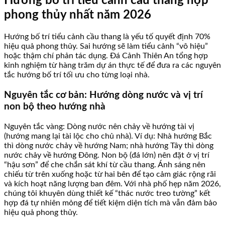
Hướng bố trí tiểu cảnh cầu thang hợp
phong thủy nhất năm 2026
Hướng bố trí tiểu cảnh cầu thang là yếu tố quyết định 70%
hiệu quả phong thủy. Sai hướng sẽ làm tiểu cảnh “vô hiệu”
hoặc thậm chí phản tác dụng. Đá Cảnh Thiên An tổng hợp
kinh nghiệm từ hàng trăm dự án thực tế để đưa ra các nguyên
tắc hướng bố trí tối ưu cho từng loại nhà.
Nguyên tắc cơ bản: Hướng dòng nước và vị trí
non bộ theo hướng nhà
Nguyên tắc vàng: Dòng nước nên chảy về hướng tài vị
(hướng mang lại tài lộc cho chủ nhà). Ví dụ: Nhà hướng Bắc
thì dòng nước chảy về hướng Nam; nhà hướng Tây thì dòng
nước chảy về hướng Đông. Non bộ (đá lớn) nên đặt ở vị trí
“hậu sơn” để che chắn sát khí từ cầu thang. Ánh sáng nên
chiếu từ trên xuống hoặc từ hai bên để tạo cảm giác rộng rãi
và kích hoạt năng lượng ban đêm. Với nhà phố hẹp năm 2026,
chúng tôi khuyên dùng thiết kế “thác nước treo tường” kết
hợp đá tự nhiên mỏng để tiết kiệm diện tích mà vẫn đảm bảo
hiệu quả phong thủy.