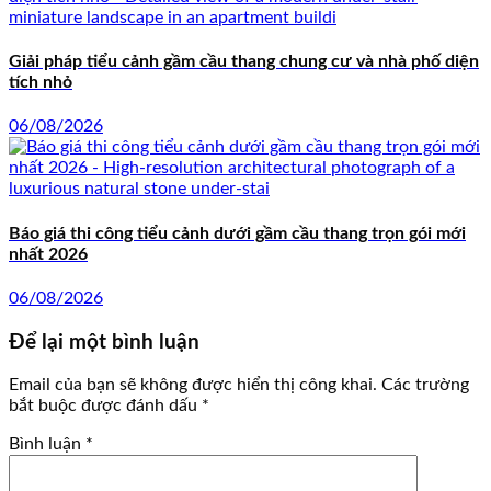
Giải pháp tiểu cảnh gầm cầu thang chung cư và nhà phố diện
tích nhỏ
06/08/2026
Báo giá thi công tiểu cảnh dưới gầm cầu thang trọn gói mới
nhất 2026
06/08/2026
Để lại một bình luận
Email của bạn sẽ không được hiển thị công khai.
Các trường
bắt buộc được đánh dấu
*
Bình luận
*