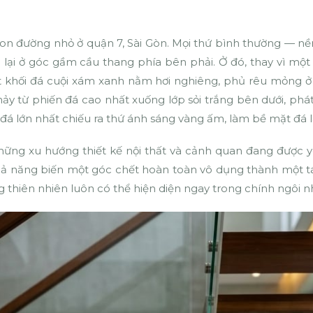
n đường nhỏ ở quận 7, Sài Gòn. Mọi thứ bình thường — nền
 lại ở góc gầm cầu thang phía bên phải. Ở đó, thay vì một 
ột khối đá cuội xám xanh nằm hơi nghiêng, phủ rêu mỏng ở 
 từ phiến đá cao nhất xuống lớp sỏi trắng bên dưới, phát
 đá lớn nhất chiếu ra thứ ánh sáng vàng ấm, làm bề mặt đ
ng xu hướng thiết kế nội thất và cảnh quan đang được yêu
 khả năng biến một góc chết hoàn toàn vô dụng thành một 
ng thiên nhiên luôn có thể hiện diện ngay trong chính ngôi 