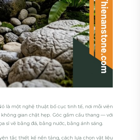
ó là một nghệ thuật bố cục tinh tế, nơi mỗi viên
g không gian chật hẹp. Góc gầm cầu thang — với
ọa sĩ vẽ bằng đá, bằng nước, bằng ánh sáng.
n tắc thiết kế nền tảng, cách lựa chọn vật liệu