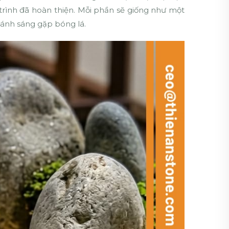
rình đã hoàn thiện. Mỗi phần sẽ giống như một
 ánh sáng gặp bóng lá.