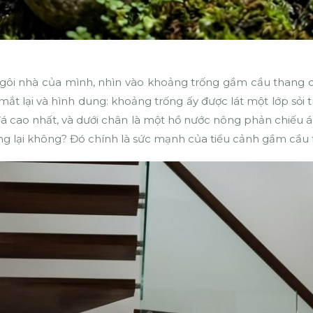
gôi nhà của mình, nhìn vào khoảng trống gầm cầu thang q
ắt lại và hình dung: khoảng trống ấy được lát một lớp sỏi t
 đá cao nhất, và dưới chân là một hồ nước nông phản chiếu
g lại không? Đó chính là sức mạnh của tiểu cảnh gầm cầu 