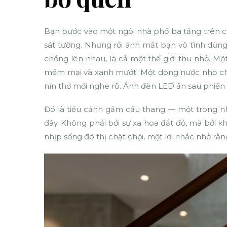
Bạn bước vào một ngôi nhà phố ba tầng trên co
sát tường. Nhưng rồi ánh mắt bạn vô tình dừng
chồng lên nhau, là cả một thế giới thu nhỏ. M
mềm mại và xanh mướt. Một dòng nước nhỏ chảy
nín thở mới nghe rõ. Ánh đèn LED ẩn sau phiến
Đó là tiểu cảnh gầm cầu thang — một trong nhữ
đây. Không phải bởi sự xa hoa đắt đỏ, mà bởi
nhịp sống đô thị chật chội, một lời nhắc nhở rằ