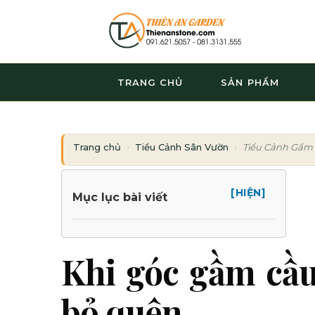
Bỏ
qua
nội
dung
TRANG CHỦ
SẢN PHẨM
Trang chủ
Tiểu Cảnh Sân Vườn
Tiểu Cảnh Gầm
[HIỆN]
Mục lục bài viết
Khi góc gầm cầu
bỏ quên