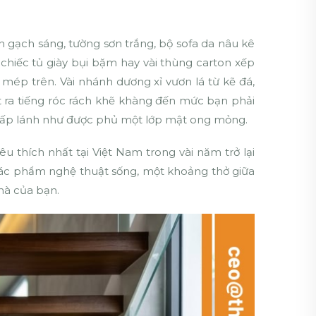
 gạch sáng, tường sơn trắng, bộ sofa da nâu kê
chiếc tủ giày bụi bặm hay vài thùng carton xếp
mép trên. Vài nhánh dương xỉ vươn lá từ kẽ đá,
 ra tiếng róc rách khẽ khàng đến mức bạn phải
á lấp lánh như được phủ một lớp mật ong mỏng.
 thích nhất tại Việt Nam trong vài năm trở lại
tác phẩm nghệ thuật sống, một khoảng thở giữa
nhà của bạn.