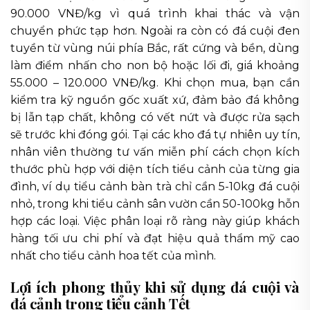
90.000 VNĐ/kg vì quá trình khai thác và vận
chuyển phức tạp hơn. Ngoài ra còn có đá cuội đen
tuyền từ vùng núi phía Bắc, rất cứng và bền, dùng
làm điểm nhấn cho non bộ hoặc lối đi, giá khoảng
55.000 – 120.000 VNĐ/kg. Khi chọn mua, bạn cần
kiểm tra kỹ nguồn gốc xuất xứ, đảm bảo đá không
bị lẫn tạp chất, không có vết nứt và được rửa sạch
sẽ trước khi đóng gói. Tại các kho đá tự nhiên uy tín,
nhân viên thường tư vấn miễn phí cách chọn kích
thước phù hợp với diện tích tiểu cảnh của từng gia
đình, ví dụ tiểu cảnh bàn trà chỉ cần 5-10kg đá cuội
nhỏ, trong khi tiểu cảnh sân vườn cần 50-100kg hỗn
hợp các loại. Việc phân loại rõ ràng này giúp khách
hàng tối ưu chi phí và đạt hiệu quả thẩm mỹ cao
nhất cho tiểu cảnh hoa tết của mình.
Lợi ích phong thủy khi sử dụng đá cuội và
đá cảnh trong tiểu cảnh Tết