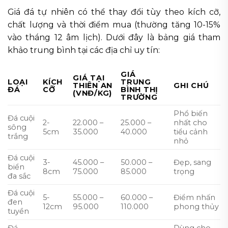
Giá đá tự nhiên có thể thay đổi tùy theo kích cỡ,
chất lượng và thời điểm mua (thường tăng 10-15%
vào tháng 12 âm lịch). Dưới đây là bảng giá tham
khảo trung bình tại các địa chỉ uy tín:
GIÁ
GIÁ TẠI
LOẠI
KÍCH
TRUNG
THIÊN AN
GHI CHÚ
ĐÁ
CỠ
BÌNH THỊ
(VNĐ/KG)
TRƯỜNG
Phổ biến
Đá cuội
2-
22.000 –
25.000 –
nhất cho
sông
5cm
35.000
40.000
tiểu cảnh
trắng
nhỏ
Đá cuội
3-
45.000 –
50.000 –
Đẹp, sang
biển
8cm
75.000
85.000
trọng
đa sắc
Đá cuội
5-
55.000 –
60.000 –
Điểm nhấn
đen
12cm
95.000
110.000
phong thủy
tuyền