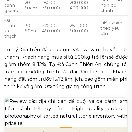
Đá
Dùng cho
20-
180.000 –
200.000 –
cảnh
non bộ
50cm
350.000
400.000
granite
chính
Đá
Điêu khắc
cảnh
30-
220.000 –
250.000 –
theo yêu
sa
80cm
450.000
500.000
cầu
thạch
Lưu ý: Giá trên đã bao gồm VAT và vận chuyển nội
thành. Khách hàng mua sỉ từ 500kg trở lên sẽ được
giảm thêm 8-12%. Tại Đá Cảnh Thiên An, chúng tôi
luôn có chương trình ưu đãi đặc biệt cho khách
hàng đặt sớm trước 15/12 âm lịch, bao gồm miễn phí
thiết kế và giảm 10% tổng giá trị công trình.