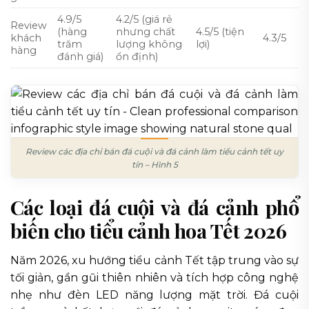
4.9/5
4.2/5 (giá rẻ
Review
(hàng
nhưng chất
4.5/5 (tiện
khách
4.3/5
trăm
lượng không
lợi)
hàng
đánh giá)
ổn định)
Review các địa chỉ bán đá cuội và đá cảnh làm tiểu cảnh tết uy
tín – Hình 5
Các loại đá cuội và đá cảnh phổ
biến cho tiểu cảnh hoa Tết 2026
Năm 2026, xu hướng tiểu cảnh Tết tập trung vào sự
tối giản, gần gũi thiên nhiên và tích hợp công nghệ
nhẹ như đèn LED năng lượng mặt trời. Đá cuội