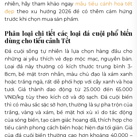
nhiên, hãy tham khảo ngay
mẫu tiểu cảnh hoa tết
đẹp
theo xu hướng 2026 để có thêm cảm hứng
trước khi chọn mua sản phẩm.
Phân loại chi tiết các loại đá cuội phổ biến
dùng cho tiểu cảnh Tết
Đá cuội sông tự nhiên là lựa chọn hàng đầu cho
những ai yêu thích vẻ đẹp mộc mạc, nguyên bản.
Loại đá này thường có kích thước trung bình 3-
8cm, bề mặt trơn nhẵn, màu chủ đạo là xám xanh
hoặc trắng ngà, rất dễ phối hợp với cây xanh và hoa
tươi. Giá thành dao động từ 25.000 đến 65.000
VNĐ/kg tùy theo kích cỡ và độ sạch. Đá cuội biển
thì có màu sắc sặc sỡ hơn, thường là sự pha trộn của
trắng, vàng và xám, bề mặt hơi xù xì do tác động
của sóng biển, tạo cảm giác hoang dã, thích hợp cho
tiểu cảnh phong cách biển hoặc hiện đại tối giản. Giá
của đá cuội biển thường cao hơn khoảng 40.000 –