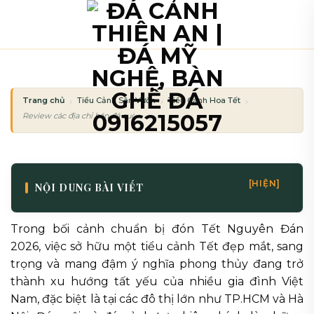
Bỏ
qua
nội
dung
Trang chủ
Tiểu Cảnh Sân Vườn
Tiểu Cảnh Hoa Tết
Review các địa chỉ bán đá cuội và đá cảnh làm tiểu cảnh tết uy tín
[HIỆN]
NỘI DUNG BÀI VIẾT
Trong bối cảnh chuẩn bị đón Tết Nguyên Đán
2026, việc sở hữu một tiểu cảnh Tết đẹp mắt, sang
trọng và mang đậm ý nghĩa phong thủy đang trở
thành xu hướng tất yếu của nhiều gia đình Việt
Nam, đặc biệt là tại các đô thị lớn như TP.HCM và Hà