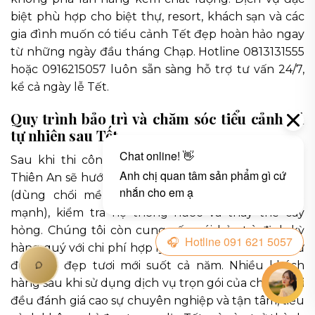
biệt phù hợp cho biệt thự, resort, khách sạn và các
gia đình muốn có tiểu cảnh Tết đẹp hoàn hảo ngay
từ những ngày đầu tháng Chạp. Hotline 0813131555
hoặc 0916215057 luôn sẵn sàng hỗ trợ tư vấn 24/7,
kể cả ngày lễ Tết.
Quy trình bảo trì và chăm sóc tiểu cảnh đá
tự nhiên sau Tết
Sau khi thi công, đội ngũ kỹ thuật của Đá Cảnh
Thiên An sẽ hướng dẫn chi tiết cách vệ sinh đá cuội
(dùng chổi mềm và nước sạch, tránh hóa chất
mạnh), kiểm tra hệ thống nước và thay thế cây
hỏng. Chúng tôi còn cung cấp gói bảo trì định kỳ
hàng quý với chi phí hợp lý, giúp tiểu cảnh luôn giữ
được vẻ đẹp tươi mới suốt cả năm. Nhiều khách
hàng sau khi sử dụng dịch vụ trọn gói của chúng tôi
đều đánh giá cao sự chuyên nghiệp và tận tâm, tiểu