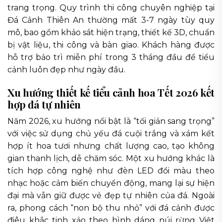
trang trọng. Quy trình thi công chuyên nghiệp tại
Đá Cảnh Thiên An thường mất 3-7 ngày tùy quy
mô, bao gồm khảo sát hiện trạng, thiết kế 3D, chuẩn
bị vật liệu, thi công và bàn giao. Khách hàng được
hỗ trợ bảo trì miễn phí trong 3 tháng đầu để tiểu
cảnh luôn đẹp như ngày đầu.
Xu hướng thiết kế tiểu cảnh hoa Tết 2026 kết
hợp đá tự nhiên
Năm 2026, xu hướng nổi bật là “tối giản sang trọng”
với việc sử dụng chủ yếu đá cuội trắng và xám kết
hợp ít hoa tươi nhưng chất lượng cao, tạo không
gian thanh lịch, dễ chăm sóc. Một xu hướng khác là
tích hợp công nghệ như đèn LED đổi màu theo
nhạc hoặc cảm biến chuyển động, mang lại sự hiện
đại mà vẫn giữ được vẻ đẹp tự nhiên của đá. Ngoài
ra, phong cách “non bộ thu nhỏ” với đá cảnh được
điêu khắc tinh xảo theo hình dáng núi rừng Việt