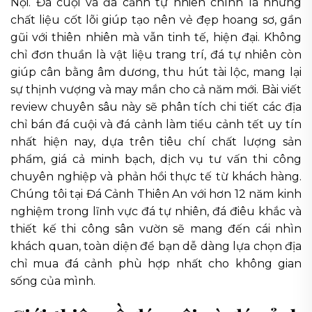
Nội. Đá cuội và đá cảnh tự nhiên chính là những
chất liệu cốt lõi giúp tạo nên vẻ đẹp hoang sơ, gần
gũi với thiên nhiên mà vẫn tinh tế, hiện đại. Không
chỉ đơn thuần là vật liệu trang trí, đá tự nhiên còn
giúp cân bằng âm dương, thu hút tài lộc, mang lại
sự thịnh vượng và may mắn cho cả năm mới. Bài viết
review chuyên sâu này sẽ phân tích chi tiết các địa
chỉ bán đá cuội và đá cảnh làm tiểu cảnh tết uy tín
nhất hiện nay, dựa trên tiêu chí chất lượng sản
phẩm, giá cả minh bạch, dịch vụ tư vấn thi công
chuyên nghiệp và phản hồi thực tế từ khách hàng.
Chúng tôi tại Đá Cảnh Thiên An với hơn 12 năm kinh
nghiệm trong lĩnh vực đá tự nhiên, đá điêu khắc và
thiết kế thi công sân vườn sẽ mang đến cái nhìn
khách quan, toàn diện để bạn dễ dàng lựa chọn địa
chỉ mua đá cảnh phù hợp nhất cho không gian
sống của mình.