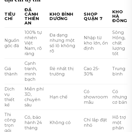
ĐÁ
KHO
TIÊU
CẢNH
KHO BÌNH
SHOP
HÀ
CHÍ
THIÊN
DƯƠNG
QUẬN 7
ĐÔNG
AN
100% tự
Sông
Đa dạng
nhiên
Nhập từ
Hồng,
Nguồn
nhưng một
Việt
kho lớn, ổn
chất
gốc đá
số lô không
Nam, rõ
định
lượng
rõ
ràng
tốt
Cạnh
Giá
tranh,
Rẻ nhất thị
Cao 25-
Trung
thành
minh
trường
30%
bình
bạch
Dịch
Miễn phí
Có
Có
vụ
3D,
Hạn chế
showroom
nhưng
thiết
chuyên
mẫu
cơ bản
kế
sâu
Thi
Có, bảo
Hỗ trợ
công
Chỉ lắp đặt
hành 24
Không có
một
trọn
nhỏ
tháng
phần
gói