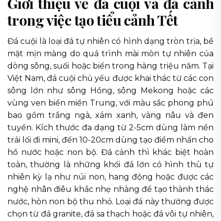
Giới thiệu về đá cuội và đá cảnh
trong việc tạo tiểu cảnh Tết
Đá cuội là loại đá tự nhiên có hình dạng tròn trịa, bề
mặt mịn màng do quá trình mài mòn tự nhiên của
dòng sông, suối hoặc biển trong hàng triệu năm. Tại
Việt Nam, đá cuội chủ yếu được khai thác từ các con
sông lớn như sông Hồng, sông Mekong hoặc các
vùng ven biển miền Trung, với màu sắc phong phú
bao gồm trắng ngà, xám xanh, vàng nâu và đen
tuyền. Kích thước đa dạng từ 2-5cm dùng làm nền
trải lối đi mini, đến 10-20cm dùng tạo điểm nhấn cho
hồ nước hoặc non bộ. Đá cảnh thì khác biệt hoàn
toàn, thường là những khối đá lớn có hình thù tự
nhiên kỳ lạ như núi non, hang động hoặc được các
nghệ nhân điêu khắc nhẹ nhàng để tạo thành thác
nước, hòn non bộ thu nhỏ. Loại đá này thường được
chọn từ đá granite, đá sa thạch hoặc đá vôi tự nhiên,