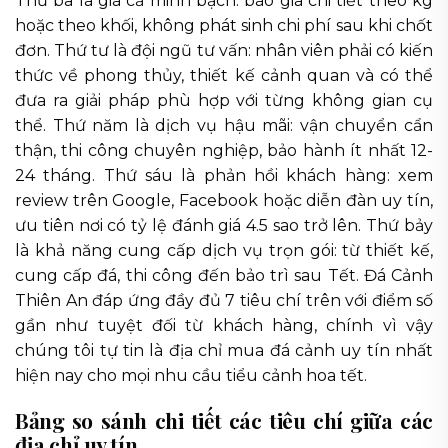
Thứ ba là giá cả minh bạch: báo giá chi tiết theo kg
hoặc theo khối, không phát sinh chi phí sau khi chốt
đơn. Thứ tư là đội ngũ tư vấn: nhân viên phải có kiến
thức về phong thủy, thiết kế cảnh quan và có thể
đưa ra giải pháp phù hợp với từng không gian cụ
thể. Thứ năm là dịch vụ hậu mãi: vận chuyển cẩn
thận, thi công chuyên nghiệp, bảo hành ít nhất 12-
24 tháng. Thứ sáu là phản hồi khách hàng: xem
review trên Google, Facebook hoặc diễn đàn uy tín,
ưu tiên nơi có tỷ lệ đánh giá 4.5 sao trở lên. Thứ bảy
là khả năng cung cấp dịch vụ trọn gói: từ thiết kế,
cung cấp đá, thi công đến bảo trì sau Tết. Đá Cảnh
Thiên An đáp ứng đầy đủ 7 tiêu chí trên với điểm số
gần như tuyệt đối từ khách hàng, chính vì vậy
chúng tôi tự tin là địa chỉ mua đá cảnh uy tín nhất
hiện nay cho mọi nhu cầu tiểu cảnh hoa tết.
Bảng so sánh chi tiết các tiêu chí giữa các
địa chỉ uy tín