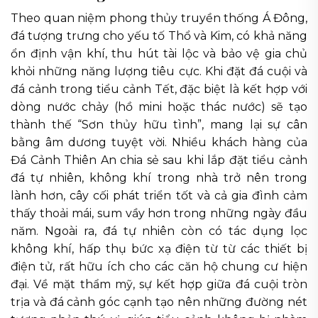
Theo quan niệm phong thủy truyền thống Á Đông,
đá tượng trưng cho yếu tố Thổ và Kim, có khả năng
ổn định vận khí, thu hút tài lộc và bảo vệ gia chủ
khỏi những năng lượng tiêu cực. Khi đặt đá cuội và
đá cảnh trong tiểu cảnh Tết, đặc biệt là kết hợp với
dòng nước chảy (hồ mini hoặc thác nước) sẽ tạo
thành thế “Sơn thủy hữu tình”, mang lại sự cân
bằng âm dương tuyệt vời. Nhiều khách hàng của
Đá Cảnh Thiên An chia sẻ sau khi lắp đặt tiểu cảnh
đá tự nhiên, không khí trong nhà trở nên trong
lành hơn, cây cối phát triển tốt và cả gia đình cảm
thấy thoải mái, sum vầy hơn trong những ngày đầu
năm. Ngoài ra, đá tự nhiên còn có tác dụng lọc
không khí, hấp thụ bức xạ điện từ từ các thiết bị
điện tử, rất hữu ích cho các căn hộ chung cư hiện
đại. Về mặt thẩm mỹ, sự kết hợp giữa đá cuội tròn
trịa và đá cảnh góc cạnh tạo nên những đường nét