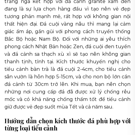
trắng ngà kết hợp với đá cảnh granite xám đen
đang là sự lựa chọn hàng đầu vì tạo nên vẻ đẹp
tương phản mạnh mẽ, rất hợp với không gian nội
thất hiện đại. Đá cuội vàng nâu thì mang lại cảm
giác ấm áp, gần gũi với phong cách truyền thống
Bắc Bộ hoặc Nam Bộ. Đối với những ai yêu thích
phong cách Nhật Bản hoặc Zen, đá cuội đen tuyền
và đá cảnh sa thạch xù xì sẽ tạo nên không gian
thanh tịnh, tĩnh tại. Kích thước khuyến nghị cho
tiểu cảnh bàn trà là đá cuội 2-4cm, cho tiểu cảnh
sân vườn là hỗn hợp 5-15cm, và cho non bộ lớn cần
đá cảnh từ 30cm trở lên. Khi mua, bạn nên chọn
những nơi cung cấp đá đã được xử lý chống rêu
mốc và có khả năng chống thấm tốt để tiểu cảnh
giữ được vẻ đẹp suốt mùa Tết và cả năm sau.
Hướng dẫn chọn kích thước đá phù hợp với
từng loại tiểu cảnh