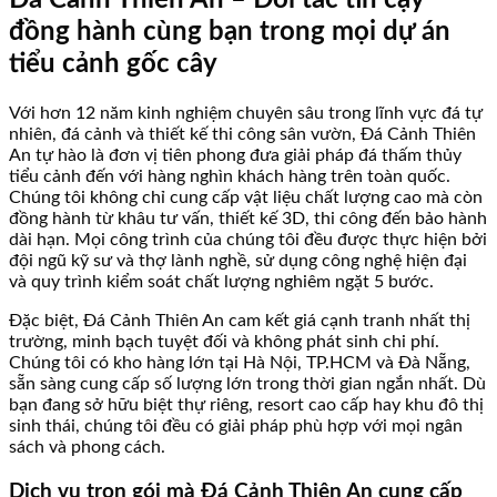
Đá Cảnh Thiên An – Đối tác tin cậy
đồng hành cùng bạn trong mọi dự án
tiểu cảnh gốc cây
Với hơn 12 năm kinh nghiệm chuyên sâu trong lĩnh vực đá tự
nhiên, đá cảnh và thiết kế thi công sân vườn, Đá Cảnh Thiên
An tự hào là đơn vị tiên phong đưa giải pháp đá thấm thủy
tiểu cảnh đến với hàng nghìn khách hàng trên toàn quốc.
Chúng tôi không chỉ cung cấp vật liệu chất lượng cao mà còn
đồng hành từ khâu tư vấn, thiết kế 3D, thi công đến bảo hành
dài hạn. Mọi công trình của chúng tôi đều được thực hiện bởi
đội ngũ kỹ sư và thợ lành nghề, sử dụng công nghệ hiện đại
và quy trình kiểm soát chất lượng nghiêm ngặt 5 bước.
Đặc biệt, Đá Cảnh Thiên An cam kết giá cạnh tranh nhất thị
trường, minh bạch tuyệt đối và không phát sinh chi phí.
Chúng tôi có kho hàng lớn tại Hà Nội, TP.HCM và Đà Nẵng,
sẵn sàng cung cấp số lượng lớn trong thời gian ngắn nhất. Dù
bạn đang sở hữu biệt thự riêng, resort cao cấp hay khu đô thị
sinh thái, chúng tôi đều có giải pháp phù hợp với mọi ngân
sách và phong cách.
Dịch vụ trọn gói mà Đá Cảnh Thiên An cung cấp