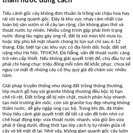
thấm nước đúng cách
Tiểu cảnh gốc cây không đơn thuần là trồng vài chậu hoa hay
rải sỏi xung quanh gốc. Đây là khu vực nhạy cảm nhất của
toàn bộ sân vườn vì rễ cây lan rộng, cần không gian thở và
thoát nước tự nhiên. Nhiều công trình gặp phải tình trạng
nước đọng lâu ngày gây úng rễ, đất bị xói mòn khi mưa to,
hoặc lớp phủ bề mặt nhanh chóng bị lún sụt chỉ sau 6-12
tháng. Đặc biệt tại các khu vực có địa hình dốc hoặc đất sét
nặng như Hà Nội, TP.HCM, Đà Nẵng, vấn đề thoát nước càng
trở nên cấp thiết. Nếu không giải quyết triệt để, chủ đầu tư sẽ
phải chi hàng chục triệu đồng mỗi năm để khắc phục, chưa kể
nguy cơ mất đi những cây cổ thụ quý giá đã chăm sóc nhiều
năm.
Giải pháp truyền thống như dùng đất trồng thông thường,
lớp mulch gỗ hay sỏi granite thông thường đều bộc lộ hạn
chế rõ rệt. Đất trồng dễ bị nén chặt, mulch phân hủy nhanh
tạo môi trường ẩm mốc, còn sỏi granite tuy đẹp nhưng không
thấm nước, dễ gây ngập úng cục bộ. Trong khi đó, đá thấm
thủy tiểu cảnh giải quyết triệt để tất cả vấn đề trên nhờ cơ
chế hoạt động kép: vừa thoát nước nhanh, vừa giữ ẩm vừa
phải ở tầng dưới, đồng thời tạo lớp cách ly tự nhiên giữa rễ
cây và bề mặt đi lại. Nhờ vậy, không gian quanh gốc cây luôn