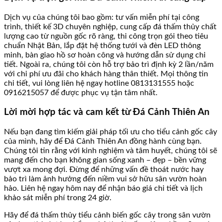
Dịch vụ của chúng tôi bao gồm: tư vấn miễn phí tại công
trình, thiết kế 3D chuyên nghiệp, cung cấp đá thấm thủy chất
lượng cao từ nguồn gốc rõ ràng, thi công trọn gói theo tiêu
chuẩn Nhật Bản, lắp đặt hệ thống tưới và đèn LED thông
minh, bàn giao hồ sơ hoàn công và hướng dẫn sử dụng chi
tiết. Ngoài ra, chúng tôi còn hỗ trợ bảo trì định kỳ 2 lần/năm
với chi phí ưu đãi cho khách hàng thân thiết. Mọi thông tin
chi tiết, vui lòng liên hệ ngay hotline 0813131555 hoặc
0916215057 để được phục vụ tận tâm nhất.
Lời mời hợp tác và cam kết từ Đá Cảnh Thiên An
Nếu bạn đang tìm kiếm giải pháp tối ưu cho tiểu cảnh gốc cây
của mình, hãy để Đá Cảnh Thiên An đồng hành cùng bạn.
Chúng tôi tin rằng với kinh nghiệm và tâm huyết, chúng tôi sẽ
mang đến cho bạn không gian sống xanh – đẹp – bền vững
vượt xa mong đợi. Đừng để những vấn đề thoát nước hay
bảo trì làm ảnh hưởng đến niềm vui sở hữu sân vườn hoàn
hảo. Liên hệ ngay hôm nay để nhận báo giá chi tiết và lịch
khảo sát miễn phí trong 24 giờ.
Hãy để đá thấm thủy tiểu cảnh biến gốc cây trong sân vườn