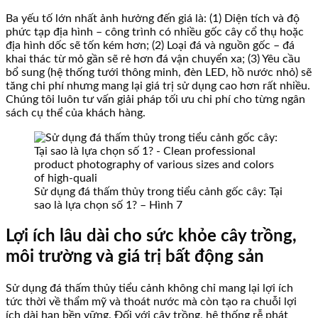
Ba yếu tố lớn nhất ảnh hưởng đến giá là: (1) Diện tích và độ
phức tạp địa hình – công trình có nhiều gốc cây cổ thụ hoặc
địa hình dốc sẽ tốn kém hơn; (2) Loại đá và nguồn gốc – đá
khai thác từ mỏ gần sẽ rẻ hơn đá vận chuyển xa; (3) Yêu cầu
bổ sung (hệ thống tưới thông minh, đèn LED, hồ nước nhỏ) sẽ
tăng chi phí nhưng mang lại giá trị sử dụng cao hơn rất nhiều.
Chúng tôi luôn tư vấn giải pháp tối ưu chi phí cho từng ngân
sách cụ thể của khách hàng.
Sử dụng đá thấm thủy trong tiểu cảnh gốc cây: Tại
sao là lựa chọn số 1? – Hình 7
Lợi ích lâu dài cho sức khỏe cây trồng,
môi trường và giá trị bất động sản
Sử dụng đá thấm thủy tiểu cảnh không chỉ mang lại lợi ích
tức thời về thẩm mỹ và thoát nước mà còn tạo ra chuỗi lợi
ích dài hạn bền vững. Đối với cây trồng, hệ thống rễ phát