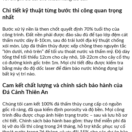
Chi tiết kỹ thuật từng bước thi công quan trọng
nhất
Bước xử lý nền là then chốt quyết định 70% tuổi thọ của
công trình. Đất nền phải được đào sâu đủ để tạo lớp đệm cát
thấm nước dày 8-10cm, sau đó trải lưới địa kỹ thuật chống
xói mòn. Lớp đá thấm thủy được xếp chồng theo nguyên tắc
“lớn dưới, nhỏ trên” để tối ưu thoát nước và thẩm mỹ. Độ dày
tổng thể tối thiểu 12cm cho cây nhỏ, 18-22cm cho cây cổ thụ
có đường kính gốc trên 1m. Mọi chi tiết đều được kiểm tra
bằng máy đo độ dốc laser để đảm bảo nước không đọng lại
bất kỳ vị trí nào.
Cam kết chất lượng và chính sách bảo hành của
Đá Cảnh Thiên An
Chúng tôi cam kết 100% đá thấm thủy cung cấp có nguồn
gốc rõ ràng, đã qua kiểm định porosity và độ bền. Mọi công
trình đều được chụp ảnh hiện trạng trước – sau và lưu hồ sơ
chi tiết. Chính sách bảo hành bao gồm: thay thế miễn phí đá
bị vỡ do lỗi thi công trong 24 tháng, hỗ trợ khắc phục sự cố