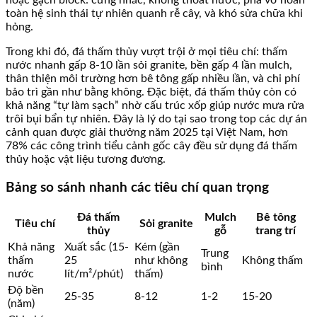
toàn hệ sinh thái tự nhiên quanh rễ cây, và khó sửa chữa khi
hỏng.
Trong khi đó, đá thấm thủy vượt trội ở mọi tiêu chí: thấm
nước nhanh gấp 8-10 lần sỏi granite, bền gấp 4 lần mulch,
thân thiện môi trường hơn bê tông gấp nhiều lần, và chi phí
bảo trì gần như bằng không. Đặc biệt, đá thấm thủy còn có
khả năng “tự làm sạch” nhờ cấu trúc xốp giúp nước mưa rửa
trôi bụi bẩn tự nhiên. Đây là lý do tại sao trong top các dự án
cảnh quan được giải thưởng năm 2025 tại Việt Nam, hơn
78% các công trình tiểu cảnh gốc cây đều sử dụng đá thấm
thủy hoặc vật liệu tương đương.
Bảng so sánh nhanh các tiêu chí quan trọng
Đá thấm
Mulch
Bê tông
Tiêu chí
Sỏi granite
thủy
gỗ
trang trí
Khả năng
Xuất sắc (15-
Kém (gần
Trung
thấm
25
như không
Không thấm
bình
nước
lít/m²/phút)
thấm)
Độ bền
25-35
8-12
1-2
15-20
(năm)