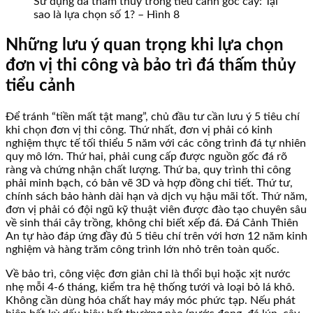
Sử dụng đá thấm thủy trong tiểu cảnh gốc cây: Tại
sao là lựa chọn số 1? – Hình 8
Những lưu ý quan trọng khi lựa chọn
đơn vị thi công và bảo trì đá thấm thủy
tiểu cảnh
Để tránh “tiền mất tật mang”, chủ đầu tư cần lưu ý 5 tiêu chí
khi chọn đơn vị thi công. Thứ nhất, đơn vị phải có kinh
nghiệm thực tế tối thiểu 5 năm với các công trình đá tự nhiên
quy mô lớn. Thứ hai, phải cung cấp được nguồn gốc đá rõ
ràng và chứng nhận chất lượng. Thứ ba, quy trình thi công
phải minh bạch, có bản vẽ 3D và hợp đồng chi tiết. Thứ tư,
chính sách bảo hành dài hạn và dịch vụ hậu mãi tốt. Thứ năm,
đơn vị phải có đội ngũ kỹ thuật viên được đào tạo chuyên sâu
về sinh thái cây trồng, không chỉ biết xếp đá. Đá Cảnh Thiên
An tự hào đáp ứng đầy đủ 5 tiêu chí trên với hơn 12 năm kinh
nghiệm và hàng trăm công trình lớn nhỏ trên toàn quốc.
Về bảo trì, công việc đơn giản chỉ là thổi bụi hoặc xịt nước
nhẹ mỗi 4-6 tháng, kiểm tra hệ thống tưới và loại bỏ lá khô.
Không cần dùng hóa chất hay máy móc phức tạp. Nếu phát