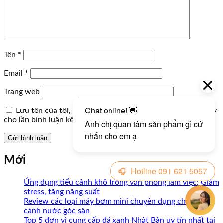
Tên
*
Email
*
Trang web
Lưu tên của tôi, email, và trang web trong trình duyệt này
cho lần bình luận kế tiếp của tôi.
Mới
Ứng dụng tiểu cảnh khô trong văn phòng làm việc: Giảm
stress, tăng năng suất
Review các loại máy bơm mini chuyên dụng cho tiểu
cảnh nước góc sân
Top 5 đơn vị cung cấp đá xanh Nhật Bản uy tín nhất tại