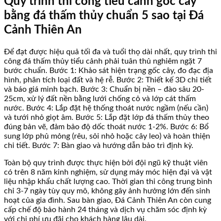
Quy trình thi công tiểu cảnh gốc cây
bằng đá thấm thủy chuẩn 5 sao tại Đá
Cảnh Thiên An
Để đạt được hiệu quả tối đa và tuổi thọ dài nhất, quy trình thi
công đá thấm thủy tiểu cảnh phải tuân thủ nghiêm ngặt 7
bước chuẩn. Bước 1: Khảo sát hiện trạng gốc cây, đo đạc địa
hình, phân tích loại đất và hệ rễ. Bước 2: Thiết kế 3D chi tiết
và báo giá minh bạch. Bước 3: Chuẩn bị nền – đào sâu 20-
25cm, xử lý đất nền bằng lưới chống cỏ và lớp cát thấm
nước. Bước 4: Lắp đặt hệ thống thoát nước ngầm (nếu cần)
và tưới nhỏ giọt âm. Bước 5: Lắp đặt lớp đá thấm thủy theo
đúng bản vẽ, đảm bảo độ dốc thoát nước 1-2%. Bước 6: Bổ
sung lớp phủ mỏng (rêu, sỏi nhỏ hoặc cây leo) và hoàn thiện
chi tiết. Bước 7: Bàn giao và hướng dẫn bảo trì định kỳ.
Toàn bộ quy trình được thực hiện bởi đội ngũ kỹ thuật viên
có trên 8 năm kinh nghiệm, sử dụng máy móc hiện đại và vật
liệu nhập khẩu chất lượng cao. Thời gian thi công trung bình
chỉ 3-7 ngày tùy quy mô, không gây ảnh hưởng lớn đến sinh
hoạt của gia đình. Sau bàn giao, Đá Cảnh Thiên An còn cung
cấp chế độ bảo hành 24 tháng và dịch vụ chăm sóc định kỳ
với chi phí ưu đãi cho khách hàng lâu dài.