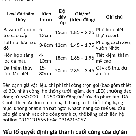
Độ
Loại đá thấm
Kích
Giá/m²
dày
Ghi chú
thủy
thước
(triệu đồng)
lớp
Bazan xốp xám
5-
Phù hợp biệt
15cm
1.85 – 2.25
tro cao cấp
12cm
thự, resort
Tuff núi lửa nâu
Phong cách Zen,
3-8cm
12cm
1.45 – 1.75
đỏ
vườn Nhật
Hỗn hợp sàng
4-
Tiết kiệm, thẩm
18cm
1.65 – 1.95
lọc đa màu
10cm
mỹ cao
Đá thấm thủy
15-
Cây cổ thụ, dự
20cm
2.85 – 3.45
lớn đặc biệt
30cm
án lớn
Bên cạnh giá vật liệu, chi phí thi công trọn gói (bao gồm thiết
kế 3D, nhân công, hệ thống tưới ngầm, đèn LED) thường dao
động từ 650.000 – 1.250.000 đồng/m² tùy độ phức tạp. Đá
Cảnh Thiên An luôn minh bạch báo giá chi tiết từng hạng
mục, không phát sinh bất ngờ. Khách hàng có thể yêu cầu
báo giá chính xác cho công trình cụ thể bằng cách liên hệ
hotline 0813131555 hoặc 0916215057.
Yếu tố quyết định giá thành cuối cùng của dự án