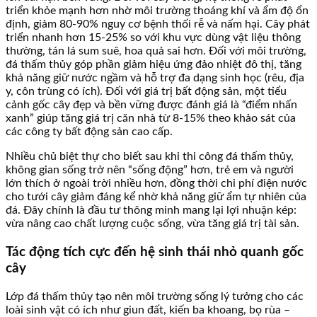
triển khỏe mạnh hơn nhờ môi trường thoáng khí và ẩm độ ổn
định, giảm 80-90% nguy cơ bệnh thối rễ và nấm hại. Cây phát
triển nhanh hơn 15-25% so với khu vực dùng vật liệu thông
thường, tán lá sum suê, hoa quả sai hơn. Đối với môi trường,
đá thấm thủy góp phần giảm hiệu ứng đảo nhiệt đô thị, tăng
khả năng giữ nước ngầm và hỗ trợ đa dạng sinh học (rêu, địa
y, côn trùng có ích). Đối với giá trị bất động sản, một tiểu
cảnh gốc cây đẹp và bền vững được đánh giá là “điểm nhấn
xanh” giúp tăng giá trị căn nhà từ 8-15% theo khảo sát của
các công ty bất động sản cao cấp.
Nhiều chủ biệt thự cho biết sau khi thi công đá thấm thủy,
không gian sống trở nên “sống động” hơn, trẻ em và người
lớn thích ở ngoài trời nhiều hơn, đồng thời chi phí điện nước
cho tưới cây giảm đáng kể nhờ khả năng giữ ẩm tự nhiên của
đá. Đây chính là đầu tư thông minh mang lại lợi nhuận kép:
vừa nâng cao chất lượng cuộc sống, vừa tăng giá trị tài sản.
Tác động tích cực đến hệ sinh thái nhỏ quanh gốc
cây
Lớp đá thấm thủy tạo nên môi trường sống lý tưởng cho các
loài sinh vật có ích như giun đất, kiến ba khoang, bọ rùa –