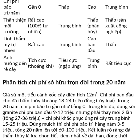
Chi phí
bảo
Gần 0
Thấp
Cao
Trung bình
trì/năm
Thân thiện
Rất cao
Thấp
Thấp (sản
môi
(100% tự
Trung bình
(phân
xuất công
trường
nhiên)
hủy)
nghiệp)
Tính thẩm
Cao
mỹ tự
Rất cao
Trung bình
ban
Thấp
nhiên
đầu
Ảnh
Tích cực
Tiêu cực
Trung
hưởng đến
Rất tiêu cực
(thoáng khí)
(ngập úng)
bình
rễ cây
Phân tích chi phí sở hữu trọn đời trong 20 năm
Giả sử một tiểu cảnh gốc cây diện tích 12m². Chi phí ban đầu
cho đá thấm thủy khoảng 18-24 triệu đồng (tùy loại). Trong
20 năm, chi phí bảo trì gần như bằng 0. Trong khi đó, dùng sỏi
granite chi phí ban đầu 9-12 triệu nhưng phải thay mới 2 lần
(tổng 27-36 triệu) + chi phí khắc phục úng rễ cây trung bình
15-25 triệu. Dùng mulch thì chi phí bảo trì hàng năm 3-5
triệu, tổng 20 năm lên tới 60-100 triệu. Kết luận rõ ràng: đá
thấm thủy là lựa chọn tiết kiệm nhất về dài hạn, đồng thời