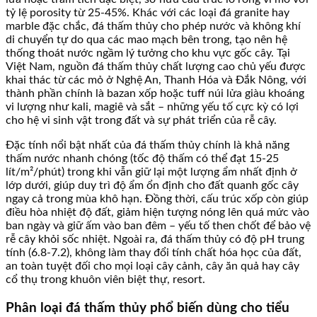
tỷ lệ porosity từ 25-45%. Khác với các loại đá granite hay
marble đặc chắc, đá thấm thủy cho phép nước và không khí
di chuyển tự do qua các mao mạch bên trong, tạo nên hệ
thống thoát nước ngầm lý tưởng cho khu vực gốc cây. Tại
Việt Nam, nguồn đá thấm thủy chất lượng cao chủ yếu được
khai thác từ các mỏ ở Nghệ An, Thanh Hóa và Đắk Nông, với
thành phần chính là bazan xốp hoặc tuff núi lửa giàu khoáng
vi lượng như kali, magiê và sắt – những yếu tố cực kỳ có lợi
cho hệ vi sinh vật trong đất và sự phát triển của rễ cây.
Đặc tính nổi bật nhất của đá thấm thủy chính là khả năng
thấm nước nhanh chóng (tốc độ thấm có thể đạt 15-25
lít/m²/phút) trong khi vẫn giữ lại một lượng ẩm nhất định ở
lớp dưới, giúp duy trì độ ẩm ổn định cho đất quanh gốc cây
ngay cả trong mùa khô hạn. Đồng thời, cấu trúc xốp còn giúp
điều hòa nhiệt độ đất, giảm hiện tượng nóng lên quá mức vào
ban ngày và giữ ấm vào ban đêm – yếu tố then chốt để bảo vệ
rễ cây khỏi sốc nhiệt. Ngoài ra, đá thấm thủy có độ pH trung
tính (6.8-7.2), không làm thay đổi tính chất hóa học của đất,
an toàn tuyệt đối cho mọi loại cây cảnh, cây ăn quả hay cây
cổ thụ trong khuôn viên biệt thự, resort.
Phân loại đá thấm thủy phổ biến dùng cho tiểu