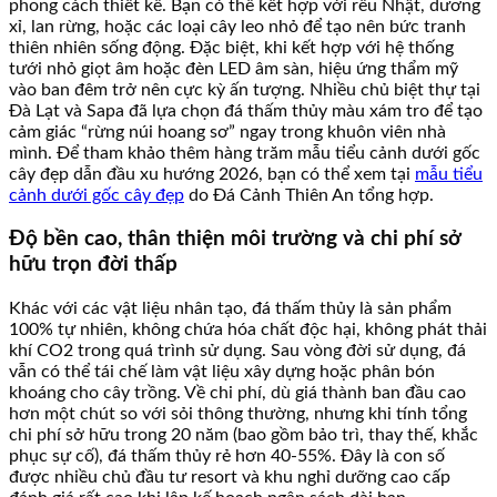
phong cách thiết kế. Bạn có thể kết hợp với rêu Nhật, dương
xỉ, lan rừng, hoặc các loại cây leo nhỏ để tạo nên bức tranh
thiên nhiên sống động. Đặc biệt, khi kết hợp với hệ thống
tưới nhỏ giọt âm hoặc đèn LED âm sàn, hiệu ứng thẩm mỹ
vào ban đêm trở nên cực kỳ ấn tượng. Nhiều chủ biệt thự tại
Đà Lạt và Sapa đã lựa chọn đá thấm thủy màu xám tro để tạo
cảm giác “rừng núi hoang sơ” ngay trong khuôn viên nhà
mình. Để tham khảo thêm hàng trăm mẫu tiểu cảnh dưới gốc
cây đẹp dẫn đầu xu hướng 2026, bạn có thể xem tại
mẫu tiểu
cảnh dưới gốc cây đẹp
do Đá Cảnh Thiên An tổng hợp.
Độ bền cao, thân thiện môi trường và chi phí sở
hữu trọn đời thấp
Khác với các vật liệu nhân tạo, đá thấm thủy là sản phẩm
100% tự nhiên, không chứa hóa chất độc hại, không phát thải
khí CO2 trong quá trình sử dụng. Sau vòng đời sử dụng, đá
vẫn có thể tái chế làm vật liệu xây dựng hoặc phân bón
khoáng cho cây trồng. Về chi phí, dù giá thành ban đầu cao
hơn một chút so với sỏi thông thường, nhưng khi tính tổng
chi phí sở hữu trong 20 năm (bao gồm bảo trì, thay thế, khắc
phục sự cố), đá thấm thủy rẻ hơn 40-55%. Đây là con số
được nhiều chủ đầu tư resort và khu nghỉ dưỡng cao cấp