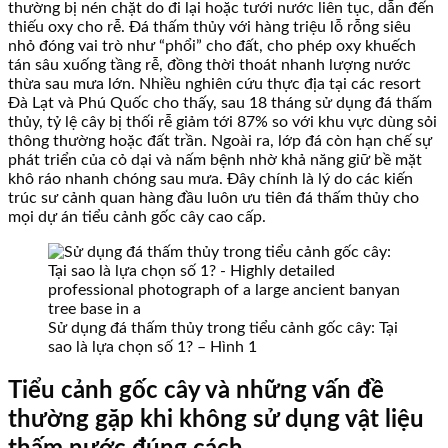
thường bị nén chặt do đi lại hoặc tưới nước liên tục, dẫn đến
thiếu oxy cho rễ. Đá thấm thủy với hàng triệu lỗ rỗng siêu
nhỏ đóng vai trò như “phổi” cho đất, cho phép oxy khuếch
tán sâu xuống tầng rễ, đồng thời thoát nhanh lượng nước
thừa sau mưa lớn. Nhiều nghiên cứu thực địa tại các resort
Đà Lạt và Phú Quốc cho thấy, sau 18 tháng sử dụng đá thấm
thủy, tỷ lệ cây bị thối rễ giảm tới 87% so với khu vực dùng sỏi
thông thường hoặc đất trần. Ngoài ra, lớp đá còn hạn chế sự
phát triển của cỏ dại và nấm bệnh nhờ khả năng giữ bề mặt
khô ráo nhanh chóng sau mưa. Đây chính là lý do các kiến
trúc sư cảnh quan hàng đầu luôn ưu tiên đá thấm thủy cho
mọi dự án tiểu cảnh gốc cây cao cấp.
Sử dụng đá thấm thủy trong tiểu cảnh gốc cây: Tại
sao là lựa chọn số 1? – Hình 1
Tiểu cảnh gốc cây và những vấn đề
thường gặp khi không sử dụng vật liệu