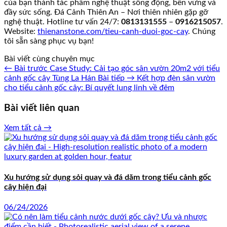
của bạn thành tác phẩm nghệ thuật sống động, bền vững và
đầy sức sống. Đá Cảnh Thiên An – Nơi thiên nhiên gặp gỡ
nghệ thuật. Hotline tư vấn 24/7:
0813131555
–
0916215057
.
Website:
thienanstone.com/tieu-canh-duoi-goc-cay
. Chúng
tôi sẵn sàng phục vụ bạn!
Bài viết cùng chuyên mục
← Bài trước
Case Study: Cải tạo góc sân vườn 20m2 với tiểu
cảnh gốc cây Tùng La Hán
Bài tiếp →
Kết hợp đèn sân vườn
cho tiểu cảnh gốc cây: Bí quyết lung linh về đêm
Bài viết liên quan
Xem tất cả →
Xu hướng sử dụng sỏi quay và đá dăm trong tiểu cảnh gốc
cây hiện đại
06/24/2026