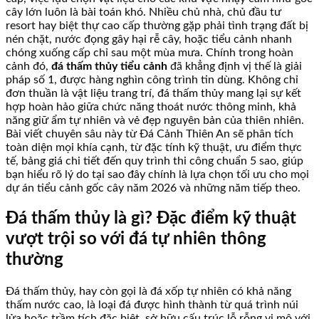
cây lớn luôn là bài toán khó. Nhiều chủ nhà, chủ đầu tư
resort hay biệt thự cao cấp thường gặp phải tình trạng đất bị
nén chặt, nước đọng gây hại rễ cây, hoặc tiểu cảnh nhanh
chóng xuống cấp chỉ sau một mùa mưa. Chính trong hoàn
cảnh đó,
đá thấm thủy tiểu cảnh
đã khẳng định vị thế là giải
pháp số 1, được hàng nghìn công trình tin dùng. Không chỉ
đơn thuần là vật liệu trang trí, đá thấm thủy mang lại sự kết
hợp hoàn hảo giữa chức năng thoát nước thông minh, khả
năng giữ ẩm tự nhiên và vẻ đẹp nguyên bản của thiên nhiên.
Bài viết chuyên sâu này từ Đá Cảnh Thiên An sẽ phân tích
toàn diện mọi khía cạnh, từ đặc tính kỹ thuật, ưu điểm thực
tế, bảng giá chi tiết đến quy trình thi công chuẩn 5 sao, giúp
bạn hiểu rõ lý do tại sao đây chính là lựa chọn tối ưu cho mọi
dự án tiểu cảnh gốc cây năm 2026 và những năm tiếp theo.
Đá thấm thủy là gì? Đặc điểm kỹ thuật
vượt trội so với đá tự nhiên thông
thường
Đá thấm thủy, hay còn gọi là đá xốp tự nhiên có khả năng
thấm nước cao, là loại đá được hình thành từ quá trình núi
lửa hoặc trầm tích đặc biệt, sở hữu cấu trúc lỗ rỗng vi mô với