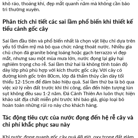
khô ráo, thoáng khí, đẹp mắt quanh năm mà không cần bảo
trì thường xuyên.
Phân tích chi tiết các sai lầm phổ biến khi thiết kế
tiểu cảnh gốc cây
Sai lầm đầu tiên và phổ biến nhất là chọn vật liệu chỉ dựa trên
yếu tố thẩm mỹ mà bỏ qua chức năng thoát nước. Nhiều gia
chủ chọn đá granite bóng loáng hoặc gạch terrazzo vì đẹp
mắt, nhưng sau một mùa mưa lớn, nước đọng lại gây hại
nghiêm trọng cho rễ. Sai lầm thứ hai là không tính toán độ
dày lớp phủ phù hợp với kích thước gốc cây. Với cây có
đường kính gốc trên 80cm, lớp đá thấm thủy cần dày tối
thiểu 12-15cm để đảm bảo hiệu quả. Sai lầm thứ ba là bỏ qua
việc xử lý nền đất trước khi thi công, dẫn đến hiện tượng lún
sụt không đều sau 1-2 năm. Đá Cảnh Thiên An luôn thực hiện
khảo sát địa chất miễn phí trước khi báo giá, giúp loại bỏ
hoàn toàn những rủi ro này cho khách hàng.
Tác động tiêu cực của nước đọng đến hệ rễ cây và
chi phí khắc phục sau này
Khi nước đọng quanh gốc cây quá 48 giờ, oxy trong đất giảm