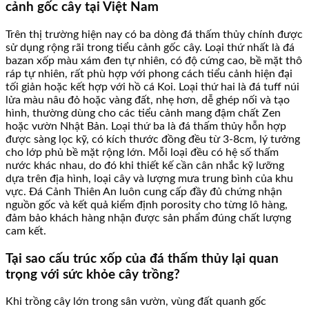
cảnh gốc cây tại Việt Nam
Trên thị trường hiện nay có ba dòng đá thấm thủy chính được
sử dụng rộng rãi trong tiểu cảnh gốc cây. Loại thứ nhất là đá
bazan xốp màu xám đen tự nhiên, có độ cứng cao, bề mặt thô
ráp tự nhiên, rất phù hợp với phong cách tiểu cảnh hiện đại
tối giản hoặc kết hợp với hồ cá Koi. Loại thứ hai là đá tuff núi
lửa màu nâu đỏ hoặc vàng đất, nhẹ hơn, dễ ghép nối và tạo
hình, thường dùng cho các tiểu cảnh mang đậm chất Zen
hoặc vườn Nhật Bản. Loại thứ ba là đá thấm thủy hỗn hợp
được sàng lọc kỹ, có kích thước đồng đều từ 3-8cm, lý tưởng
cho lớp phủ bề mặt rộng lớn. Mỗi loại đều có hệ số thấm
nước khác nhau, do đó khi thiết kế cần cân nhắc kỹ lưỡng
dựa trên địa hình, loại cây và lượng mưa trung bình của khu
vực. Đá Cảnh Thiên An luôn cung cấp đầy đủ chứng nhận
nguồn gốc và kết quả kiểm định porosity cho từng lô hàng,
đảm bảo khách hàng nhận được sản phẩm đúng chất lượng
cam kết.
Tại sao cấu trúc xốp của đá thấm thủy lại quan
trọng với sức khỏe cây trồng?
Khi trồng cây lớn trong sân vườn, vùng đất quanh gốc