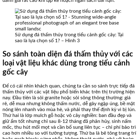
đánh giá rất cao khi lập kế hoạch ngân sách dài hạn.
Sử dụng đá thấm thủy trong tiểu cảnh gốc cây: Tại
sao là lựa chọn số 1? – Hình 3
So sánh toàn diện đá thấm thủy với các
loại vật liệu khác dùng trong tiểu cảnh
gốc cây
Để có cái nhìn khách quan, chúng ta cần so sánh trực tiếp đá
thấm thủy với các vật liệu phổ biến khác trên thị trường hiện
nay. Đầu tiên là sỏi granite hoặc sỏi sông thông thường: giá
rẻ, dễ mua nhưng không thấm nước, dễ gây ngập úng, bề mặt
nóng lên nhanh vào mùa hè, và phải thay thế định kỳ vì bị lún.
Thứ hai là lớp mulch gỗ hoặc vỏ cây nghiền: ban đầu đẹp và
giữ ẩm tốt nhưng chỉ sau 8-12 tháng đã phân hủy, sinh nấm
mốc, thu hút mối mọt và cần bổ sung liên tục – chi phí bảo trì
cao hơn nhiều so với tưởng tượng. Thứ ba là bê tông trang trí
hoặc gạch block: cứng nhắc, không thoát nước, phá vỡ hoàn