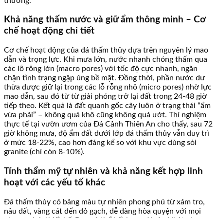
thường.
Khả năng thấm nước và giữ ẩm thông minh – Cơ
chế hoạt động chi tiết
Cơ chế hoạt động của đá thấm thủy dựa trên nguyên lý mao
dẫn và trọng lực. Khi mưa lớn, nước nhanh chóng thấm qua
các lỗ rỗng lớn (macro pores) với tốc độ cực nhanh, ngăn
chặn tình trạng ngập úng bề mặt. Đồng thời, phần nước dư
thừa được giữ lại trong các lỗ rỗng nhỏ (micro pores) nhờ lực
mao dẫn, sau đó từ từ giải phóng trở lại đất trong 24-48 giờ
tiếp theo. Kết quả là đất quanh gốc cây luôn ở trạng thái “ẩm
vừa phải” – không quá khô cũng không quá ướt. Thí nghiệm
thực tế tại vườn ươm của Đá Cảnh Thiên An cho thấy, sau 72
giờ không mưa, độ ẩm đất dưới lớp đá thấm thủy vẫn duy trì
ở mức 18-22%, cao hơn đáng kể so với khu vực dùng sỏi
granite (chỉ còn 8-10%).
Tính thẩm mỹ tự nhiên và khả năng kết hợp linh
hoạt với các yếu tố khác
Đá thấm thủy có bảng màu tự nhiên phong phú từ xám tro,
nâu đất, vàng cát đến đỏ gạch, dễ dàng hòa quyện với mọi