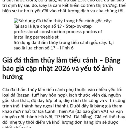
thoát nước trong 36 tháng, và ưu đãi 15% cho các dự án bảo
trì định kỳ sau đó. Đây là cam kết hiếm có trên thị trường, thể
hiện sự tự tin tuyệt đối vào chất lượng dịch vụ của chúng tôi.
Sử dụng đá thấm thủy trong tiểu cảnh gốc cây: Tại
sao là lựa chọn số 1? – Hình 6
Giá đá thấm thủy làm tiểu cảnh – Bảng
báo giá cập nhật 2026 và yếu tố ảnh
hưởng
Giá đá thấm thủy làm tiểu cảnh phụ thuộc vào nhiều yếu tố:
loại đá (bazan, tuff hay hỗn hợp), kích thước viên đá, nguồn
gốc khai thác, độ dày lớp phủ, diện tích thi công và vị trí công
trình (nội thành hay ngoại thành). Dưới đây là bảng giá tham
khảo mới nhất từ Đá Cảnh Thiên An (đã bao gồm VAT và vận
chuyển nội thành Hà Nội, TP.HCM, Đà Nẵng). Giá có thể thay
đổi nhẹ tùy thời điểm và khối lượng đơn hàng lớn sẽ được
chiết khấu sâu.