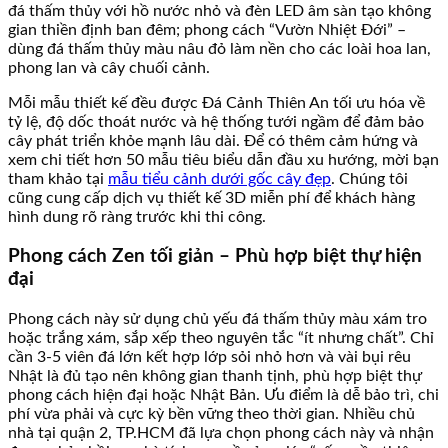
đá thấm thủy với hồ nước nhỏ và đèn LED âm sàn tạo không
gian thiền định ban đêm; phong cách “Vườn Nhiệt Đới” –
dùng đá thấm thủy màu nâu đỏ làm nền cho các loài hoa lan,
phong lan và cây chuối cảnh.
Mỗi mẫu thiết kế đều được Đá Cảnh Thiên An tối ưu hóa về
tỷ lệ, độ dốc thoát nước và hệ thống tưới ngầm để đảm bảo
cây phát triển khỏe mạnh lâu dài. Để có thêm cảm hứng và
xem chi tiết hơn 50 mẫu tiêu biểu dẫn đầu xu hướng, mời bạn
tham khảo tại
mẫu tiểu cảnh dưới gốc cây đẹp
. Chúng tôi
cũng cung cấp dịch vụ thiết kế 3D miễn phí để khách hàng
hình dung rõ ràng trước khi thi công.
Phong cách Zen tối giản – Phù hợp biệt thự hiện
đại
Phong cách này sử dụng chủ yếu đá thấm thủy màu xám tro
hoặc trắng xám, sắp xếp theo nguyên tắc “ít nhưng chất”. Chỉ
cần 3-5 viên đá lớn kết hợp lớp sỏi nhỏ hơn và vài bụi rêu
Nhật là đủ tạo nên không gian thanh tịnh, phù hợp biệt thự
phong cách hiện đại hoặc Nhật Bản. Ưu điểm là dễ bảo trì, chi
phí vừa phải và cực kỳ bền vững theo thời gian. Nhiều chủ
nhà tại quận 2, TP.HCM đã lựa chọn phong cách này và nhận