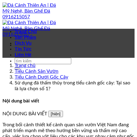
Bỏ
qua
nội
dung
Trang Chủ
Sản Phẩm
Dịch Vụ
Tin Tức
Liên Hệ
Trang chủ
Tiểu Cảnh Sân Vườn
Tiểu Cảnh Dưới Gốc Cây
Sử dụng đá thấm thủy trong tiểu cảnh gốc cây: Tại sao
là lựa chọn số 1?
Nội dung bài viết
NỘI DUNG BÀI VIẾT
[hiện]
Trong bối cảnh thiết kế cảnh quan sân vườn Việt Nam đang
phát triển mạnh mẽ theo hướng bền vững và thẩm mỹ cao
cấp, việc lựa chọn vật liệu cho các khu vực nhạy cảm như gốc