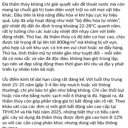
Đá thấm thủy không chỉ giải quyết vấn đề thoát nước mà còn
mang lại chuỗi giá trị toàn diện vượt trội so với mọi vật liệu
khác. Đầu tiên là khả năng điều hòa vi khí hậu cực kỳ hiệu
quả. Lớp đá xốp hoạt động như một “bộ điều hòa tự nhiên”,
giữ nhiệt độ đất ổn định trong khoảng 22-28°C quanh năm,
rất lý tưởng cho các loài cây nhiệt đới nhạy cảm với biến
động nhiệt. Thứ hai, đá thấm thủy có độ bền cơ học cao, chịu
được tải trọng đi lại lên tới 800kg/m² mà không bị vỡ vụn,
phù hợp cả với khu vực có trẻ em vui chơi hoặc xe đẩy hàng.
Thứ ba, tính thẩm mỹ tự nhiên gần như tuyệt đối – mỗi viên
đá có màu sắc và vân đá độc đáo, không bao giờ trùng lặp,
tạo nên vẻ đẹp sống động theo thời gian khi rêu và địa y phát
triển tự nhiên trên bề mặt.
Ưu điểm kinh tế dài hạn cũng rất đáng kể. Với tuổi thọ trung
bình 25-35 năm (gấp 3-4 lần lớp mulch hoặc sỏi thông
thường), chi phí bảo trì gần như bằng không. Chỉ cần thổi bụi
hoặc rửa nhẹ bằng nước sạch mỗi 6 tháng là đủ. Ngoài ra, đá
thấm thủy còn góp phần tăng giá trị bất động sản rõ rệt. Theo
khảo sát của các đơn vị môi giới bất động sản cao cấp tại
TP.HCM và Hà Nội năm 2025, những biệt thự có tiểu cảnh
gốc cây sử dụng đá thấm thủy được định giá cao hơn 8-12%
so với các căn cùng phân khúc nhưng dùng vật liệu thông